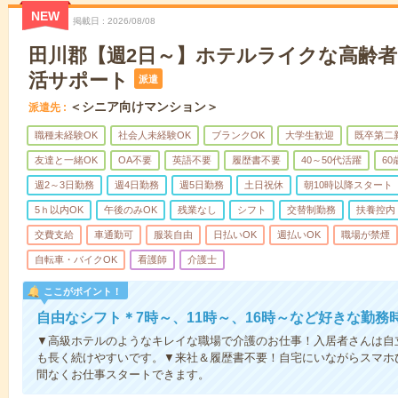
NEW
掲載日
2026/08/08
田川郡【週2日～】ホテルライクな高齢
活サポート
派遣
＜シニア向けマンション＞
派遣先
職種未経験OK
社会人未経験OK
ブランクOK
大学生歓迎
既卒第二
友達と一緒OK
OA不要
英語不要
履歴書不要
40～50代活躍
6
週2～3日勤務
週4日勤務
週5日勤務
土日祝休
朝10時以降スタート
5ｈ以内OK
午後のみOK
残業なし
シフト
交替制勤務
扶養控内
交費支給
車通勤可
服装自由
日払いOK
週払いOK
職場が禁煙
自転車・バイクOK
看護師
介護士
ここがポイント！
自由なシフト＊7時～、11時～、16時～など好きな勤務
▼高級ホテルのようなキレイな職場で介護のお仕事！入居者さんは自
も長く続けやすいです。▼来社＆履歴書不要！自宅にいながらスマホ
間なくお仕事スタートできます。