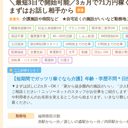
＼最短3日で開始可能／3ヵ月で71万円稼
まずはお話し相手から
派遣
介護施設や病院など ★自宅近くの施設がいいなど勤務地
派遣先
職種未経験OK
社会人未経験OK
ブランクOK
既卒第二新卒OK
10
英語不要
履歴書不要
40～50代活躍
しゅふ歓迎
WEB登録OK
週
土日祝休
朝10時以降スタート
16時前までの仕事
17時前までの仕事
医療福祉
交費支給
車通勤可
大手
制服
日払いOK
職場が禁
自転車・バイクOK
看護師
介護士
ここがポイント！
【短期間でガッツリ稼ぐなら介護】年齢・学歴不問＊日払
▼まずは試しに2カ月～OK！「家から徒歩圏内の施設がいい」「少
ご相談ください！ニッソーネットのスタッフがお仕事をご紹介します
や利用者さんのお名前を覚えるところから始まります。いきなり難し
募ください。
勤務地
福岡県田川郡
赤駅から---分／源じいの森駅から---分／内田駅から---