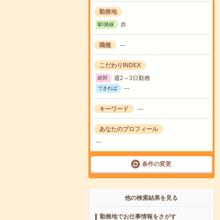
勤務地
赤
駅/路線
職種
---
こだわりINDEX
週2～3日勤務
絶対
---
できれば
キーワード
---
あなたのプロフィール
---
条件の変更
他の検索結果を見る
勤務地でお仕事情報をさがす