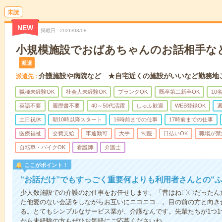
未読
NEW
掲載日
2026/08/08
小規模施設でおばあちゃんのお話相手な
派遣
介護施設や病院など ★自宅近くの施設がいいなど勤務地
派遣先
職種未経験OK
社会人未経験OK
ブランクOK
既卒第二新卒OK
10
英語不要
履歴書不要
40～50代活躍
しゅふ歓迎
WEB登録OK
週
土日祝休
朝10時以降スタート
16時前までの仕事
17時前までの仕事
医療福祉
交費支給
車通勤可
大手
制服
日払いOK
職場が禁
自転車・バイクOK
看護師
介護士
ここがポイント！
“お話だけ”でもすっごく重要何よりも利用者さんとの“
少人数施設での介護のお仕事をお任せします。「昔はね〇〇だったん
た他愛のない会話をしながらお互いにニコニコ…。目の前の方と向き
る。とてもシンプルなサービス業が、介護なんです。先輩たちが1つ
から未経験の方もぜひお気軽にご応募くださいね