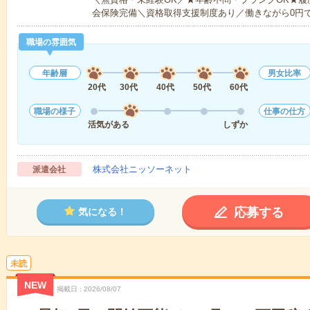
会保険完備＼資格取得支援制度あり／働きながら0円
職場の雰囲気
年齢層
男女比率
20代
30代
40代
50代
60代
職場の様子
仕事の仕方
活気がある
しずか
株式会社ニッソーネット
派遣会社
応募する
気になる！
未読
NEW
掲載日
2026/08/07