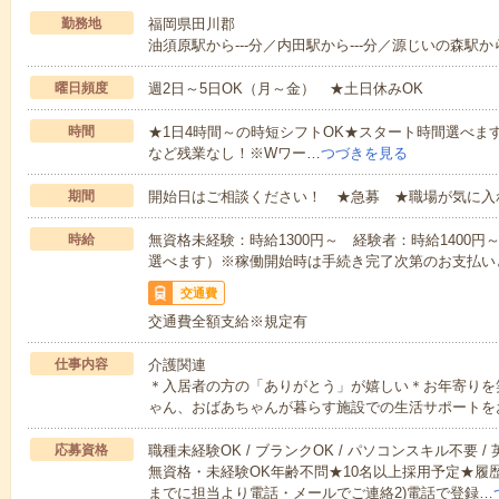
勤務地
福岡県田川郡
油須原駅から---分／内田駅から---分／源じいの森駅から-
曜日頻度
週2日～5日OK（月～金） ★土日休みOK
時間
★1日4時間～の時短シフトOK★スタート時間選べます！7:00～1
など残業なし！※Wワー…
つづきを見る
期間
開始日はご相談ください！ ★急募 ★職場が気に入
時給
無資格未経験：時給1300円～ 経験者：時給1400
選べます）※稼働開始時は手続き完了次第のお支払い
交通費
交通費全額支給※規定有
仕事内容
介護関連
＊入居者の方の「ありがとう」が嬉しい＊お年寄りを
ゃん、おばあちゃんが暮らす施設での生活サポートを
応募資格
職種未経験OK / ブランクOK / パソコンスキル不要 /
無資格・未経験OK年齢不問★10名以上採用予定★履
までに担当より電話・メールでご連絡2)電話で登録…