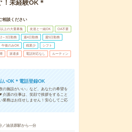
ぐ！未経験OK＊
ご相談ください
名以上の大量募集
友達と一緒OK
OA不要
2～3日勤務
週4日勤務
週5日勤務
午後のみOK
残業少
シフト
煙
派遣多
電話対応なし
ルーティン
いOK＊電話登録OK
人数の施設がいい」など、あなたの希望を
▼介護の仕事は、笑顔で挨拶をすること
い業務はお任せしません！安心してご応
分／油須原駅から---分