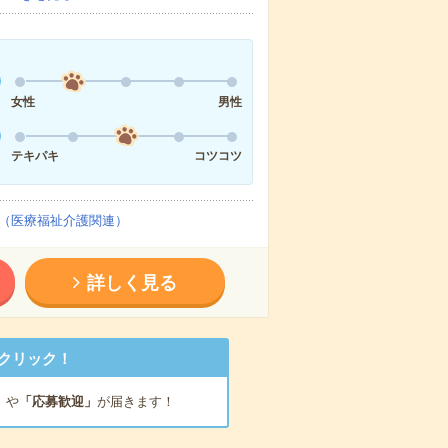
女性
男性
テキパキ
コツコツ
（医療福祉介護関連）
詳しく見る
クリック！
」
や
「応募歓迎」
が届きます！