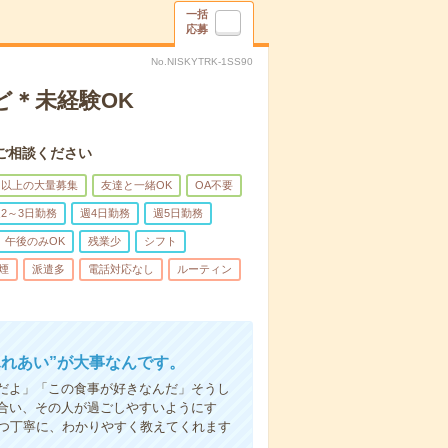
一括
応募
No.NISKYTRK-1SS90
ど＊未経験OK
ご相談ください
名以上の大量募集
友達と一緒OK
OA不要
2～3日勤務
週4日勤務
週5日勤務
午後のみOK
残業少
シフト
煙
派遣多
電話対応なし
ルーティン
ふれあい”が大事なんです。
だよ」「この食事が好きなんだ」そうし
合い、その人が過ごしやすいようにす
1つ丁寧に、わかりやすく教えてくれます