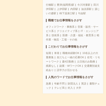
行橋駅
豊津(福岡県)駅
今川河童駅
田川
伊田駅
上伊田駅
内田駅
油須原駅
源じ
いの森駅
柿下温泉口駅
勾金駅
職種でお仕事情報をさがす
オフィスワーク・事務系
営業・販売・サー
ビス系
クリエイティブ系
IT・エンジニア
系
技術系
医療・介護・福祉・教育系
軽
作業・物流・工場・その他
こだわりでお仕事情報をさがす
短期
単発
職種未経験OK
10名以上の大
量募集
友だちと一緒の応募OK
在宅・リモ
ートワーク
週4日勤務
土日祝のみ勤務
残業なし
副業・WワークOK
交通費別途支
給あり
語学力が活かせる
人気のワードでお仕事情報をさがす
急募
年齢不問
財団法人
英語
書類チェ
ック
テレビ局
封入
大学