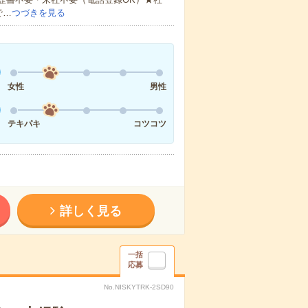
で…
つづきを見る
女性
男性
テキパキ
コツコツ
詳しく見る
一括
応募
No.NISKYTRK-2SD90