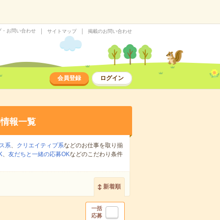
プ・お問い合わせ
サイトマップ
掲載のお問い合わせ
会員登録
ログイン
事情報一覧
ス系
、
クリエイティブ系
などのお仕事を取り揃
K
、
友だちと一緒の応募OK
などのこだわり条件
新着順
一括
応募