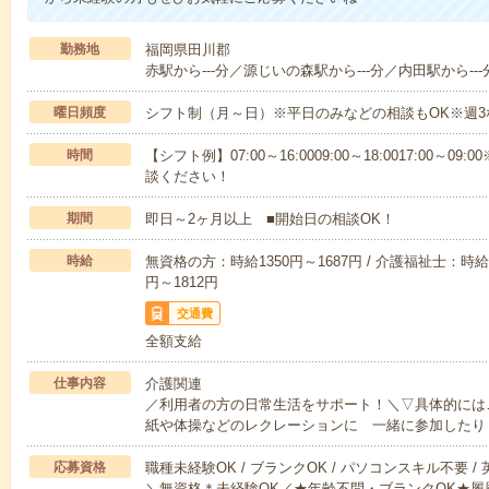
勤務地
福岡県田川郡
赤駅から---分／源じいの森駅から---分／内田駅から---
曜日頻度
シフト制（月～日）※平日のみなどの相談もOK※週3
時間
【シフト例】07:00～16:0009:00～18:0017:00
談ください！
期間
即日～2ヶ月以上 ■開始日の相談OK！
時給
無資格の方：時給1350円～1687円 / 介護福祉士：時給1
円～1812円
交通費
全額支給
仕事内容
介護関連
／利用者の方の日常生活をサポート！＼▽具体的には
紙や体操などのレクレーションに 一緒に参加したり
応募資格
職種未経験OK / ブランクOK / パソコンスキル不要 /
＼無資格＊未経験OK／★年齢不問・ブランクOK★履