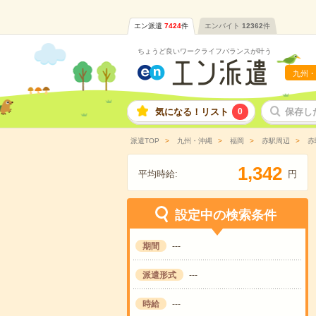
エン派遣
7424
件
エンバイト
12362
件
ちょうど良いワークライフバランスが叶う
九州・
気になる！リスト
0
保存し
派遣TOP
九州・沖縄
福岡
赤駅周辺
赤
,
1
3
4
2
平均時給:
円
設定中の検索条件
期間
---
派遣形式
---
時給
---