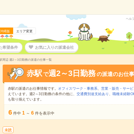
ヘル
沖縄版
エリア変更
た希望条件
お気に入りの派遣会社
駅周辺 週2～3日勤務の派遣の仕事一覧
赤駅
週2～3日勤務
で
の派遣のお仕
赤駅の派遣のお仕事情報です。
オフィスワーク・事務系
、
営業・販売・サービ
えています。週2～3日勤務の条件の他に、
交通費別途支給あり
、
職種未経験O
も取り揃えています。
6
1
6
件中
～
件を表示中
未読