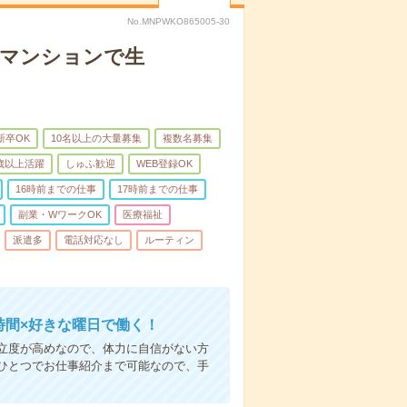
No.MNPWKO865005-30
者マンションで生
新卒OK
10名以上の大量募集
複数名募集
0歳以上活躍
しゅふ歓迎
WEB登録OK
16時前までの仕事
17時前までの仕事
副業・WワークOK
医療福祉
派遣多
電話対応なし
ルーティン
時間×好きな曜日で働く！
立度が高めなので、体力に自信がない方
ひとつでお仕事紹介まで可能なので、手