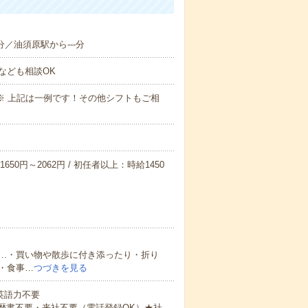
分／油須原駅から---分
なども相談OK
～09:00※ 上記は一例です！その他シフトもご相
650円～2062円 / 初任者以上：時給1450
…・買い物や散歩に付き添ったり・折り
・食事…
つづきを見る
 英語力不要
歴書不要・来社不要（電話登録OK）★社