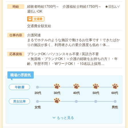
経験者時給1700円～ 介護福祉士時給1750円～ ★日払い/
時給
週払いOK
交通費
交通費全額支給
介護関連
仕事内容
まるでホテルのような施設で働けるお仕事です！できたばか
りの施設が多く、利用者さんの要介護度も低め！体…
ブランクOK / パソコンスキル不要 / 英語力不要
応募資格
＜無資格・ブランクOK！＞介護の経験をお持ちの方！・年
齢、学歴不問！・WワークOK！・10名以上採用…
職場の雰囲気
年齢層
20代
30代
40代
50代
60代
男女比率
女性
男性
もっと見る