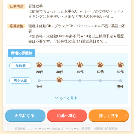
看護助手
仕事内容
≪病院でちょっとしたお手伝い≫○シーツの交換やベッドメ
イキング〇お手洗い・入浴など生活のお手伝い○診…
職種未経験OK / ブランクOK / パソコンスキル不要 / 英語力不
応募資格
要
≪無資格・未経験OK≫年齢不問★10名以上採用予定★履歴
書は不要です。▽応募後の流れ1)翌営業日まで…
職場の雰囲気
年齢層
20代
30代
40代
50代
60代
男女比率
女性
男性
もっと見る
気になる!
応募へ進む
詳しく見る
派遣会社
マンパワーグループ株式会社 ケアサービス事業部 （医療福祉介護関連）