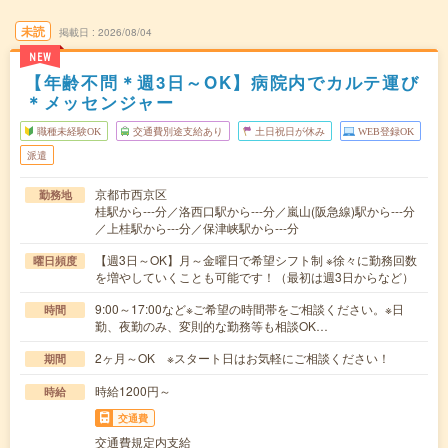
未読
掲載日
2026/08/04
NEW
【年齢不問＊週3日～OK】病院内でカルテ運び
＊メッセンジャー
職種未経験OK
交通費別途支給あり
土日祝日が休み
WEB登録OK
派遣
京都市西京区
勤務地
桂駅から---分／洛西口駅から---分／嵐山(阪急線)駅から---分
／上桂駅から---分／保津峡駅から---分
【週3日～OK】月～金曜日で希望シフト制 ※徐々に勤務回数
曜日頻度
を増やしていくことも可能です！（最初は週3日からなど）
9:00～17:00など※ご希望の時間帯をご相談ください。※日
時間
勤、夜勤のみ、変則的な勤務等も相談OK…
2ヶ月～OK ※スタート日はお気軽にご相談ください！
期間
時給1200円～
時給
交通費
交通費規定内支給