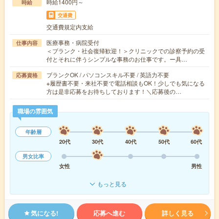
時給1400円～
時給
交通費
交通費規定内支給
医療事務・病院受付
仕事内容
＜ブランク・社会復帰歓迎！＞クリニックでの診察予約の受
付とそれに伴うシンプルな事務のお仕事です。ー具…
ブランクOK / パソコンスキル不要 / 英語力不要
応募資格
※履歴書不要・来社不要で電話相談もOK！少しでも気になる
方は是非応募をお待ちしております！＼応募後の…
職場の雰囲気
年齢層
20代
30代
40代
50代
60代
男女比率
女性
男性
もっと見る
気になる!
応募へ進む
詳しく見る