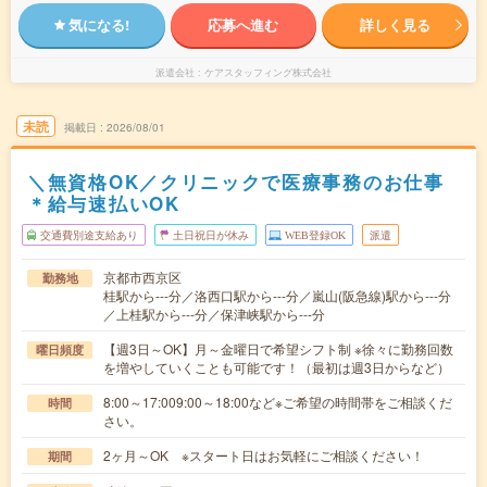
気になる!
応募へ進む
詳しく見る
派遣会社
ケアスタッフィング株式会社
未読
掲載日
2026/08/01
＼無資格OK／クリニックで医療事務のお仕事
＊給与速払いOK
交通費別途支給あり
土日祝日が休み
WEB登録OK
派遣
京都市西京区
勤務地
桂駅から---分／洛西口駅から---分／嵐山(阪急線)駅から---分
／上桂駅から---分／保津峡駅から---分
【週3日～OK】月～金曜日で希望シフト制 ※徐々に勤務回数
曜日頻度
を増やしていくことも可能です！（最初は週3日からなど）
8:00～17:009:00～18:00など※ご希望の時間帯をご相談くだ
時間
さい。
2ヶ月～OK ※スタート日はお気軽にご相談ください！
期間