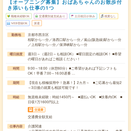
【オープニング募集】おばあちゃんのお散歩付
き添いも仕事の1つ
職種未経験OK
交通費別途支給あり
土日祝日が休み
残業なし
WEB登録OK
派遣
京都市西京区
勤務地
桂駅から---分／洛西口駅から---分／嵐山(阪急線)駅から---分
／上桂駅から---分／保津峡駅から---分
週3日～（週2日～も相談OK） ■曜日固定の相談OK！ ■希望
曜日頻度
の曜日があればご相談ください！
9:00～18:00（休憩60分）■ご希望があれば下記シフトも
時間
OK！早番 7:00～16:00遅番 …
【現在も積極採用中！急募！】2カ月～ ■ご応募から最短2
期間
～3日後の就業も相談可能です！
無資格未経験：時給1450円～ ■週払いOK ■扶養内OK ■
時給
日収1万1600円以上
交通費
交通費全額支給
介護関連
仕事内容
≪介護施設での生活サポート≫▽具体的なお仕事は…・食事