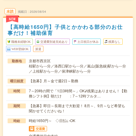
未読
掲載日
2026/08/04
NEW
【高時給1650円】子供とかかわる部分のお仕
事だけ！補助保育
職種未経験OK
交通費別途支給あり
土日祝日が休み
残業なし
WEB登録OK
派遣
京都市西京区
勤務地
桂駅から---分／洛西口駅から---分／嵐山(阪急線)駅から---分
／上桂駅から---分／保津峡駅から---分
【急募】月～金で週2日～勤務
曜日頻度
7～20時の間で「1日3時間～」OK♪残業はありません！【勤
時間
務シフト例】朝だけ ：7～12時フルタ…
【急募】即日～長期まで大歓迎！ 8月～、9月～など希望も
期間
聞かせてくださいね！
時給1650円～ ◇日払いOK
時給
交通費
交通費規定内支給