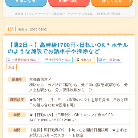
気になる!
応募へ進む
詳しく見る
派遣会社
マンパワーグループ株式会社 ケアサービス事業部 （医療福祉介護関連）
未読
掲載日
2026/08/02
【週2日～】高時給1700円×日払いOK＊ホテル
のような施設でお話相手や掃除など
交通費別途支給あり
土日祝日が休み
残業なし
WEB登録OK
派遣
京都市西京区
勤務地
桂駅から---分／洛西口駅から---分／嵐山(阪急線)駅から---分
／上桂駅から---分／保津峡駅から---分
★週2日～（月～日） ※希望のシフトを毎月提出（日数と曜
曜日頻度
日の組み合わせや固定も可）
★【日勤のみ】1日5時間～OK！≪シフト例≫9:00～
時間
14:0010:00～15:0012:00～1…
【急募】即日勤務OK！中旬～など開始日相談可 ★まずは
期間
お試し2カ月～のスタートも歓迎！