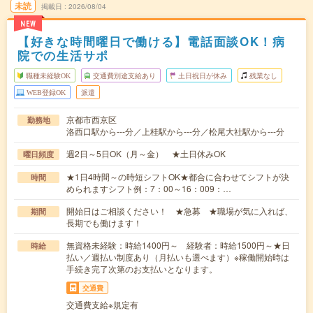
未読
掲載日
2026/08/04
NEW
【好きな時間曜日で働ける】電話面談OK！病
院での生活サポ
職種未経験OK
交通費別途支給あり
土日祝日が休み
残業なし
WEB登録OK
派遣
京都市西京区
勤務地
洛西口駅から---分／上桂駅から---分／松尾大社駅から---分
週2日～5日OK（月～金） ★土日休みOK
曜日頻度
★1日4時間～の時短シフトOK★都合に合わせてシフトが決
時間
められますシフト例：7：00～16：009：…
開始日はご相談ください！ ★急募 ★職場が気に入れば、
期間
長期でも働けます！
無資格未経験：時給1400円～ 経験者：時給1500円～★日
時給
払い／週払い制度あり（月払いも選べます）※稼働開始時は
手続き完了次第のお支払いとなります。
交通費
交通費支給※規定有