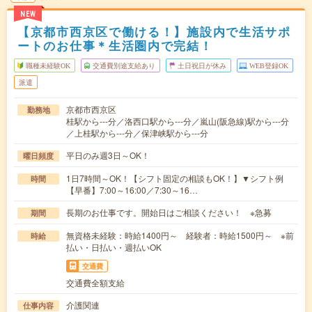
NEW
【京都市西京区で働ける！】施設内で生活サポ
ートのお仕事＊生活圏内で完結！
職種未経験OK
交通費別途支給あり
土日祝日が休み
WEB登録OK
派遣
京都市西京区
勤務地
桂駅から---分／洛西口駅から---分／嵐山(阪急線)駅から---分
／上桂駅から---分／保津峡駅から---分
平日のみ週3日～OK！
曜日頻度
1日7時間～OK！【シフト固定の相談もOK！】▼シフト例
時間
【早番】7:00～16:00／7:30～16…
長期のお仕事です。開始日はご相談ください！ ※急募
期間
無資格未経験：時給1400円～ 経験者：時給1500円～ ※前
時給
払い・日払い・週払いOK
交通費
交通費全額支給
介護関連
仕事内容