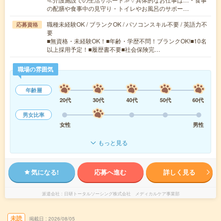
の配膳や食事中の見守り・トイレやお風呂のサポー…
職種未経験OK / ブランクOK / パソコンスキル不要 / 英語力不
応募資格
要
■無資格・未経験OK！■年齢・学歴不問！ブランクOK!■10名
以上採用予定！■履歴書不要■社会保険完…
職場の雰囲気
年齢層
20代
30代
40代
50代
60代
男女比率
女性
男性
もっと見る
気になる!
応募へ進む
詳しく見る
派遣会社
日研トータルソーシング株式会社 メディカルケア事業部
未読
掲載日
2026/08/05