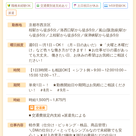
職種未経験OK
交通費別途支給あり
土日祝日が休み
WEB登録OK
派遣
京都市西京区
勤務地
桂駅から徒歩5分／洛西口駅から徒歩5分／嵐山(阪急線)駅か
ら徒歩5分／上桂駅から徒歩5分／保津峡駅から徒歩5分
週0日～/月1日～OK！ （月～日のあいだ） ★「火曜と木曜だ
曜日頻度
け」など色々な働き方ができます！ ★お仕事ゼロの週があっ
ても大丈夫。 働きたい日、お休みの希望はお気軽にご相談く
ださい！
【1日3時間～も相談OK!】＜シフト例＞9:00～12:0010:00～
時間
15:00 12:00～17…
単発1日～！ ★勤務開始日や期間はお気軽にご相談くださ
期間
い！ ＃8月～ ＃9月～
時給1,500円～1,875円
時給
交通費
■ 交通費規定内支給 ※派遣先による
軽作業（仕分け・ピッキング・検品、商品管理）
仕事内容
＼DMの仕分け／＜とってもシンプルなので未経験でも安
心！＞▼封入作業及び梱包▼雑誌や書籍などの仕分け…