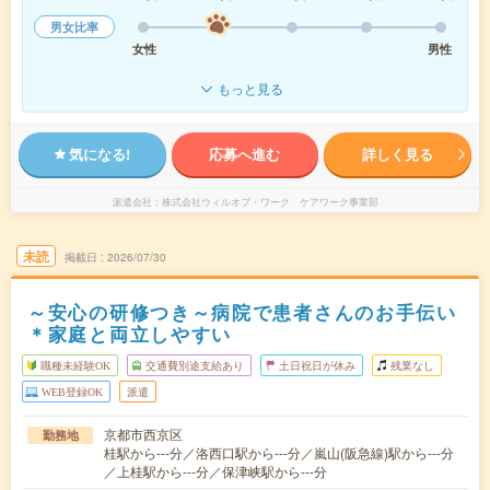
男女比率
女性
男性
もっと見る
気になる!
応募へ進む
詳しく見る
派遣会社
株式会社ウィルオブ・ワーク ケアワーク事業部
未読
掲載日
2026/07/30
～安心の研修つき～病院で患者さんのお手伝い
＊家庭と両立しやすい
職種未経験OK
交通費別途支給あり
土日祝日が休み
残業なし
WEB登録OK
派遣
京都市西京区
勤務地
桂駅から---分／洛西口駅から---分／嵐山(阪急線)駅から---分
／上桂駅から---分／保津峡駅から---分