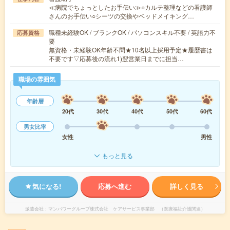
≪病院でちょっとしたお手伝い≫○カルテ整理などの看護師
さんのお手伝い○シーツの交換やベッドメイキング…
職種未経験OK / ブランクOK / パソコンスキル不要 / 英語力不
応募資格
要
無資格・未経験OK年齢不問★10名以上採用予定★履歴書は
不要です▽応募後の流れ1)翌営業日までに担当…
職場の雰囲気
年齢層
20代
30代
40代
50代
60代
男女比率
女性
男性
もっと見る
気になる!
応募へ進む
詳しく見る
派遣会社
マンパワーグループ株式会社 ケアサービス事業部 （医療福祉介護関連）