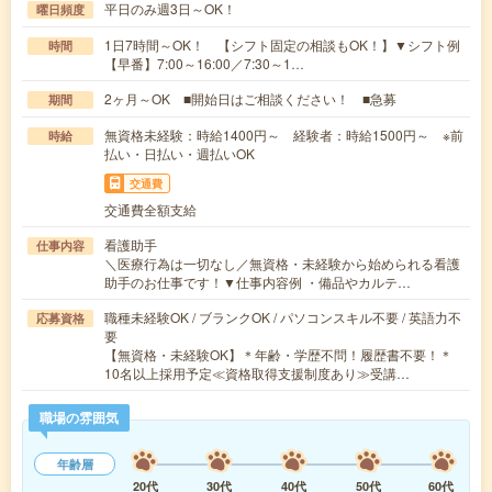
平日のみ週3日～OK！
曜日頻度
1日7時間～OK！ 【シフト固定の相談もOK！】▼シフト例
時間
【早番】7:00～16:00／7:30～1…
2ヶ月～OK ■開始日はご相談ください！ ■急募
期間
無資格未経験：時給1400円～ 経験者：時給1500円～ ※前
時給
払い・日払い・週払いOK
交通費
交通費全額支給
看護助手
仕事内容
＼医療行為は一切なし／無資格・未経験から始められる看護
助手のお仕事です！▼仕事内容例 ・備品やカルテ…
職種未経験OK / ブランクOK / パソコンスキル不要 / 英語力不
応募資格
要
【無資格・未経験OK】＊年齢・学歴不問！履歴書不要！＊
10名以上採用予定≪資格取得支援制度あり≫受講…
職場の雰囲気
年齢層
20代
30代
40代
50代
60代