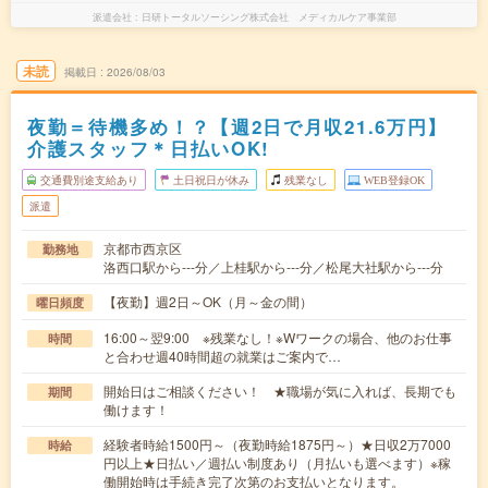
派遣会社
日研トータルソーシング株式会社 メディカルケア事業部
未読
掲載日
2026/08/03
夜勤＝待機多め！？【週2日で月収21.6万円】
介護スタッフ＊日払いOK!
交通費別途支給あり
土日祝日が休み
残業なし
WEB登録OK
派遣
京都市西京区
勤務地
洛西口駅から---分／上桂駅から---分／松尾大社駅から---分
【夜勤】週2日～OK（月～金の間）
曜日頻度
16:00～翌9:00 ※残業なし！※Wワークの場合、他のお仕事
時間
と合わせ週40時間超の就業はご案内で…
開始日はご相談ください！ ★職場が気に入れば、長期でも
期間
働けます！
経験者時給1500円～（夜勤時給1875円～）★日収2万7000
時給
円以上★日払い／週払い制度あり（月払いも選べます）※稼
働開始時は手続き完了次第のお支払いとなります。