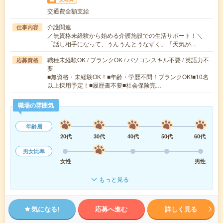
交通費全額支給
介護関連
仕事内容
／無資格未経験から始める介護施設での生活サポート！＼
「話し相手になって、うんうんとうなずく」「天気が…
職種未経験OK / ブランクOK / パソコンスキル不要 / 英語力不
応募資格
要
■無資格・未経験OK！■年齢・学歴不問！ブランクOK!■10名
以上採用予定！■履歴書不要■社会保険完…
職場の雰囲気
年齢層
20代
30代
40代
50代
60代
男女比率
女性
男性
もっと見る
気になる!
応募へ進む
詳しく見る