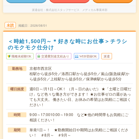
派遣会社
株式会社スタッフサービス メディカル事業本部
未読
掲載日
2026/08/01
＜時給1,500円～＊好きな時にお仕事＞チラシ
のモクモク仕分け
職種未経験OK
交通費別途支給あり
WEB登録OK
派遣
京都市西京区
勤務地
桂駅から徒歩5分／洛西口駅から徒歩5分／嵐山(阪急線)駅か
ら徒歩5分／上桂駅から徒歩5分／保津峡駅から徒歩5分
週0日～/月1日～OK！ （月～日のあいだ） ★「土曜と日曜だ
曜日頻度
け」など色々な働き方ができます！ ★お仕事ゼロの週があっ
ても大丈夫。 働きたい日、お休みの希望はお気軽にご相談く
ださい！
9:00～17:0010:00～19:00 など■ 他の時間帯もお気軽にご
時間
相談ください！
単発1日～！ ★勤務開始日や期間はお気軽にご相談くださ
期間
い！ ＃8月～ ＃9月～