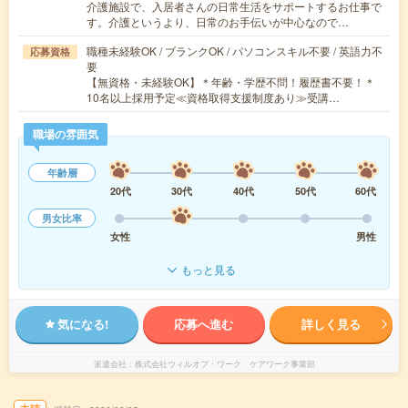
介護施設で、入居者さんの日常生活をサポートするお仕事で
す。介護というより、日常のお手伝いが中心なので…
職種未経験OK / ブランクOK / パソコンスキル不要 / 英語力不
応募資格
要
【無資格・未経験OK】＊年齢・学歴不問！履歴書不要！＊
10名以上採用予定≪資格取得支援制度あり≫受講…
職場の雰囲気
年齢層
20代
30代
40代
50代
60代
男女比率
女性
男性
もっと見る
気になる!
応募へ進む
詳しく見る
派遣会社
株式会社ウィルオブ・ワーク ケアワーク事業部