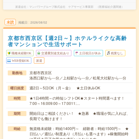
派遣会社
マンパワーグループ株式会社 ケアサービス事業部 （医療福祉介護関連）
未読
掲載日
2026/08/02
京都市西京区【週2日～】ホテルライクな高齢
者マンションで生活サポート
職種未経験OK
交通費別途支給あり
土日祝日が休み
残業なし
WEB登録OK
派遣
京都市西京区
勤務地
洛西口駅から---分／上桂駅から---分／松尾大社駅から---分
週2日～5日OK（月～金） ★土日休みOK
曜日頻度
★1日4時間～の時短シフトOK★スタート時間選べます！
時間
7:00～16:009:00～17:0011:…
開始日はご相談ください！ ★急募 ★職場が気に入れば、
期間
長期でも働けます！
無資格未経験：時給1400円～ 経験者：時給1500円～ ★
時給
日払い／週払い制度あり（月払いも選べます）※稼働開始時
は手続き完了次第のお支払いとなります。