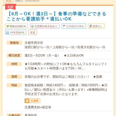
未読
掲載日
2026/08/05
NEW
【8月～OK！週2日～】食事の準備などできる
ことから看護助手＊週払いOK
職種未経験OK
交通費別途支給あり
土日祝日が休み
残業なし
WEB登録OK
派遣
京都市西京区
勤務地
洛西口駅から---分／上桂駅から---分／松尾大社駅から---分
週2日～5日OK（月～金） ★土日休みOK
曜日頻度
★1日4時間～の時短シフトOK★もちろんフルタイムシフト
時間
も可能★スタート時間選べます7:00～16:…
長期のお仕事です。開始日はご相談ください！ ★急募
期間
無資格未経験：時給1400円～ 経験者：時給1500円～★日
時給
払い／週払い制度あり（月払いも選べます）※稼働開始時は
手続き完了次第のお支払いとなります。
交通費
交通費支給※規定有
看護助手
仕事内容