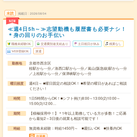
未読
掲載日
2026/08/04
NEW
≪週4日5h～≫志望動機も履歴書も必要ナシ！
＊身の回りのお手伝い
職種未経験OK
交通費別途支給あり
土日祝日が休み
残業なし
WEB登録OK
派遣
京都市西京区
勤務地
桂駅から---分／洛西口駅から---分／嵐山(阪急線)駅から---分
／上桂駅から---分／保津峡駅から---分
週4日～ ■曜日固定の相談OK！ ■希望の曜日があればご相談
曜日頻度
ください！
1日5時間からOK！■シフト例(1)8:00～13:00(2)10:00～
時間
15:00(3)12:00…
【積極採用中！】＊1年以上勤務している方が多数！ご応募
期間
から最短2～3日後の就業も相談可能です！
無資格未経験：時給1450円～ ■週払いOK ■扶養内OK
時給
交通費