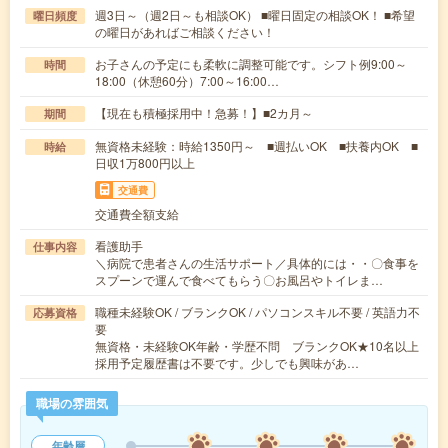
週3日～（週2日～も相談OK） ■曜日固定の相談OK！ ■希望
曜日頻度
の曜日があればご相談ください！
お子さんの予定にも柔軟に調整可能です。シフト例9:00～
時間
18:00（休憩60分）7:00～16:00…
【現在も積極採用中！急募！】■2カ月～
期間
無資格未経験：時給1350円～ ■週払いOK ■扶養内OK ■
時給
日収1万800円以上
交通費
交通費全額支給
看護助手
仕事内容
＼病院で患者さんの生活サポート／具体的には・・〇食事を
スプーンで運んで食べてもらう〇お風呂やトイレま…
職種未経験OK / ブランクOK / パソコンスキル不要 / 英語力不
応募資格
要
無資格・未経験OK年齢・学歴不問 ブランクOK★10名以上
採用予定履歴書は不要です。少しでも興味があ…
職場の雰囲気
年齢層