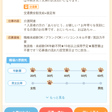
交通費
交通費全額支給※規定有
介護関連
仕事内容
＊入居者の方の「ありがとう」が嬉しい＊お年寄りを笑顔に
する介護のお仕事です。おじいちゃん、おばあちゃ…
職種未経験OK / ブランクOK / パソコンスキル不要 / 英語力不
応募資格
要
無資格・未経験OK年齢不問★10名以上採用予定★履歴書は
不要です▽応募後の流れ1)翌営業日までに担当…
職場の雰囲気
年齢層
20代
30代
40代
50代
60代
男女比率
女性
男性
もっと見る