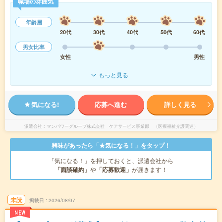
職場の雰囲気
年齢層
20代
30代
40代
50代
60代
男女比率
女性
男性
もっと見る
気になる!
応募へ進む
詳しく見る
派遣会社
マンパワーグループ株式会社 ケアサービス事業部 （医療福祉介護関連）
興味があったら「★気になる！」をタップ！
「気になる！」を押しておくと、派遣会社から
「面談確約」
や
「応募歓迎」
が届きます！
未読
掲載日
2026/08/07
NEW