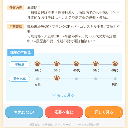
看護助手
仕事内容
／知識＆経験不要＊医療行為なし病院内でのお手伝い！＼▽
具体的なお仕事は…・カルテや処方薬の運搬・備品…
職種未経験OK / ブランクOK / パソコンスキル不要 / 英語力不
応募資格
要
＼無資格・未経験OK／※年齢不問※50代・60代の方も活躍
中！※履歴書不要・来社不要で電話相談もOK…
職場の雰囲気
年齢層
20代
30代
40代
50代
60代
男女比率
女性
男性
もっと見る
気になる!
応募へ進む
詳しく見る
派遣会社
株式会社スタッフサービス メディカル事業本部