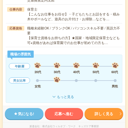
保育士
仕事内容
【こんなお仕事をお任せ】・子どもたちとお話をする・積み
木やボールなど、遊具のお片付け・お掃除…などを…
職種未経験OK / ブランクOK / パソコンスキル不要 / 英語力不
応募資格
要
【保育士資格をお持ちの方】★国家・地域限定保育士なども
可※資格があれば保育園でのお仕事が初めての方も…
職場の雰囲気
年齢層
20代
30代
40代
50代
60代
男女比率
女性
男性
もっと見る
気になる!
応募へ進む
詳しく見る
派遣会社
株式会社ウィルオブ・ワーク キッズケア事業部