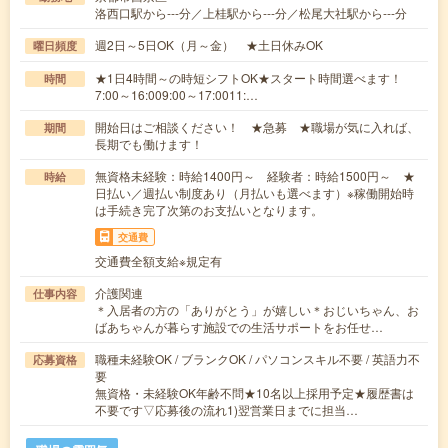
洛西口駅から---分／上桂駅から---分／松尾大社駅から---分
週2日～5日OK（月～金） ★土日休みOK
曜日頻度
★1日4時間～の時短シフトOK★スタート時間選べます！
時間
7:00～16:009:00～17:0011:…
開始日はご相談ください！ ★急募 ★職場が気に入れば、
期間
長期でも働けます！
無資格未経験：時給1400円～ 経験者：時給1500円～ ★
時給
日払い／週払い制度あり（月払いも選べます）※稼働開始時
は手続き完了次第のお支払いとなります。
交通費
交通費全額支給※規定有
介護関連
仕事内容
＊入居者の方の「ありがとう」が嬉しい＊おじいちゃん、お
ばあちゃんが暮らす施設での生活サポートをお任せ…
職種未経験OK / ブランクOK / パソコンスキル不要 / 英語力不
応募資格
要
無資格・未経験OK年齢不問★10名以上採用予定★履歴書は
不要です▽応募後の流れ1)翌営業日までに担当…