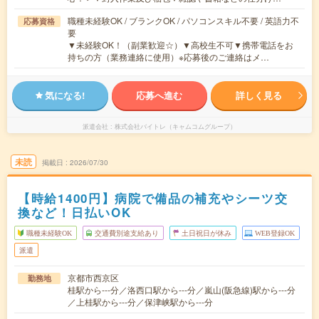
職種未経験OK / ブランクOK / パソコンスキル不要 / 英語力不
応募資格
要
▼未経験OK！（副業歓迎☆）▼高校生不可▼携帯電話をお
持ちの方（業務連絡に使用）※応募後のご連絡はメ…
気になる!
応募へ進む
詳しく見る
派遣会社
株式会社バイトレ（キャムコムグループ）
未読
掲載日
2026/07/30
【時給1400円】病院で備品の補充やシーツ交
換など！日払いOK
職種未経験OK
交通費別途支給あり
土日祝日が休み
WEB登録OK
派遣
京都市西京区
勤務地
桂駅から---分／洛西口駅から---分／嵐山(阪急線)駅から---分
／上桂駅から---分／保津峡駅から---分