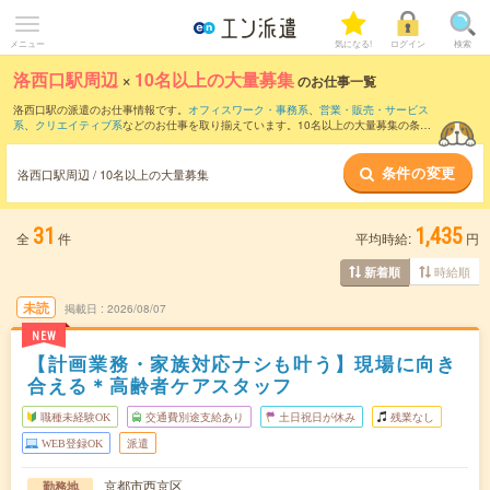
メニュー
気になる!
ログイン
検索
洛西口駅周辺
×
10名以上の大量募集
のお仕事一覧
洛西口駅の派遣のお仕事情報です。
オフィスワーク・事務系
、
営業・販売・サービス
系
、
クリエイティブ系
などのお仕事を取り揃えています。10名以上の大量募集の条件
の他に、
交通費別途支給あり
、
職種未経験OK
、
友だちと一緒の応募OK
などのこだわ
り条件も取り揃えています。
条件の変更
洛西口駅周辺 / 10名以上の大量募集
31
1,435
全
件
平均時給:
円
時給順
新着順
未読
掲載日
2026/08/07
NEW
【計画業務・家族対応ナシも叶う】現場に向き
合える＊高齢者ケアスタッフ
職種未経験OK
交通費別途支給あり
土日祝日が休み
残業なし
WEB登録OK
派遣
京都市西京区
勤務地