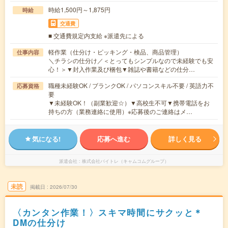
時給1,500円～1,875円
時給
交通費
■ 交通費規定内支給 ※派遣先による
軽作業（仕分け・ピッキング・検品、商品管理）
仕事内容
＼チラシの仕分け／＜とってもシンプルなので未経験でも安
心！＞▼封入作業及び梱包▼雑誌や書籍などの仕分…
職種未経験OK / ブランクOK / パソコンスキル不要 / 英語力不
応募資格
要
▼未経験OK！（副業歓迎☆）▼高校生不可▼携帯電話をお
持ちの方（業務連絡に使用）※応募後のご連絡はメ…
気になる!
応募へ進む
詳しく見る
派遣会社
株式会社バイトレ（キャムコムグループ）
未読
掲載日
2026/07/30
〈カンタン作業！〉スキマ時間にサクッと＊
DMの仕分け