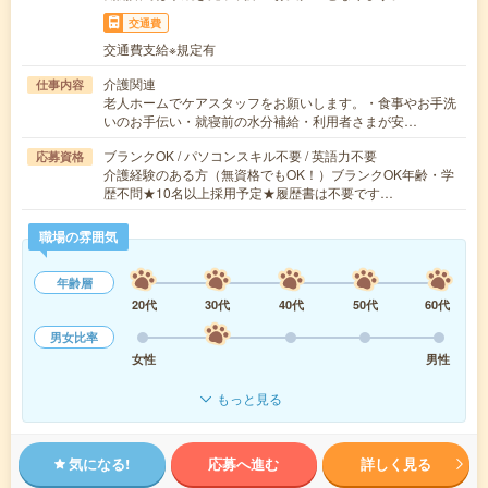
交通費
交通費支給※規定有
介護関連
仕事内容
老人ホームでケアスタッフをお願いします。・食事やお手洗
いのお手伝い・就寝前の水分補給・利用者さまが安…
ブランクOK / パソコンスキル不要 / 英語力不要
応募資格
介護経験のある方（無資格でもOK！）ブランクOK年齢・学
歴不問★10名以上採用予定★履歴書は不要です…
職場の雰囲気
年齢層
20代
30代
40代
50代
60代
男女比率
女性
男性
もっと見る
気になる!
応募へ進む
詳しく見る