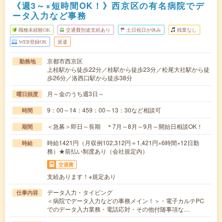
《週3～×短時間OK！》西京区の有名病院でデ
ータ入力など事務
職種未経験OK
交通費別途支給あり
土日祝日が休み
残業なし
WEB登録OK
派遣
京都市西京区
勤務地
上桂駅から徒歩22分／桂駅から徒歩23分／松尾大社駅から徒
歩26分／洛西口駅から徒歩38分
月～金のうち週3日～
曜日頻度
9：00～14：459：00～13：30など相談可
時間
＜急募＞即日～長期 ＊7月～8月～9月～開始日相談OK！
期間
時給1421円（月収例102,312円＝1,421円×6時間×12日勤
時給
務）★前払い制度あり（会社規定内）
交通費
支給あります！※規定あり
データ入力・タイピング
仕事内容
＜病院でデータ入力などの事務メイン！＞・電子カルテPC
でのデータ入力業務・電話応対・その他付随事項な…