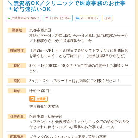
＼無資格OK／クリニックで医療事務のお仕事
＊給与速払いOK
交通費別途支給あり
土日祝日が休み
WEB登録OK
派遣
京都市西京区
勤務地
桂駅から---分／洛西口駅から---分／嵐山(阪急線)駅から---分
／上桂駅から---分／保津峡駅から---分
【週3日～OK】月～金曜日で希望シフト制 ※徐々に勤務回数
曜日頻度
を増やしていくことも可能です！（最初は週3日からなど）
8:00～17:009:00～18:00など※ご希望の時間帯をご相談くだ
時間
さい。
2ヶ月～OK ※スタート日はお気軽にご相談ください！
期間
時給1400円～
時給
交通費
交通費規定内支給
医療事務・病院受付
仕事内容
＜ブランク・社会復帰歓迎！＞クリニックでの診察予約の受
付とそれに伴うシンプルな事務のお仕事です。ー具…
ブランクOK / パソコンスキル不要 / 英語力不要
応募資格