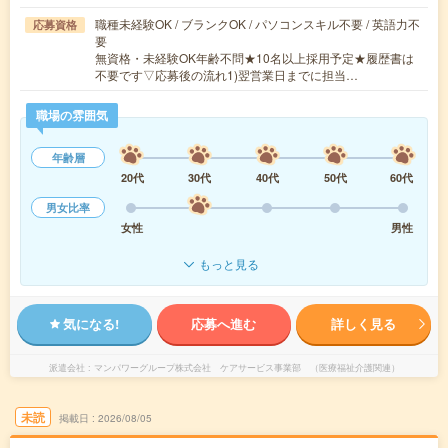
職種未経験OK / ブランクOK / パソコンスキル不要 / 英語力不
応募資格
要
無資格・未経験OK年齢不問★10名以上採用予定★履歴書は
不要です▽応募後の流れ1)翌営業日までに担当…
職場の雰囲気
年齢層
20代
30代
40代
50代
60代
男女比率
女性
男性
もっと見る
気になる!
応募へ進む
詳しく見る
派遣会社
マンパワーグループ株式会社 ケアサービス事業部 （医療福祉介護関連）
未読
掲載日
2026/08/05