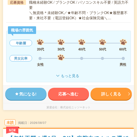
職種未経験OK / ブランクOK / パソコンスキル不要 / 英語力不
応募資格
要
＼無資格＊未経験OK／★年齢不問・ブランクOK★履歴書不
要・来社不要（電話登録OK）★社会保険完備＼…
職場の雰囲気
年齢層
20代
30代
40代
50代
60代
男女比率
女性
男性
もっと見る
気になる!
応募へ進む
詳しく見る
派遣会社
株式会社ニッソーネット
未読
掲載日
2026/08/07
NEW