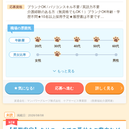
ブランクOK / パソコンスキル不要 / 英語力不要
応募資格
介護経験のある方（無資格でもOK！）ブランクOK年齢・学
歴不問★10名以上採用予定★履歴書は不要です…
職場の雰囲気
年齢層
20代
30代
40代
50代
60代
男女比率
女性
男性
もっと見る
気になる!
応募へ進む
詳しく見る
派遣会社
マンパワーグループ株式会社 ケアサービス事業部 （医療福祉介護関連）
未読
掲載日
2026/08/08
NEW