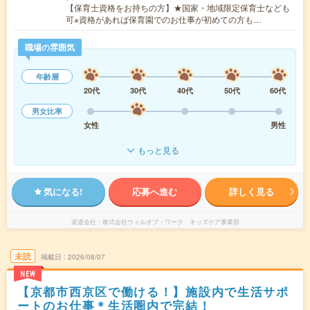
【保育士資格をお持ちの方】★国家・地域限定保育士なども
可※資格があれば保育園でのお仕事が初めての方も…
職場の雰囲気
年齢層
20代
30代
40代
50代
60代
男女比率
女性
男性
もっと見る
気になる!
応募へ進む
詳しく見る
派遣会社
株式会社ウィルオブ・ワーク キッズケア事業部
未読
掲載日
2026/08/07
NEW
【京都市西京区で働ける！】施設内で生活サポ
ートのお仕事＊生活圏内で完結！