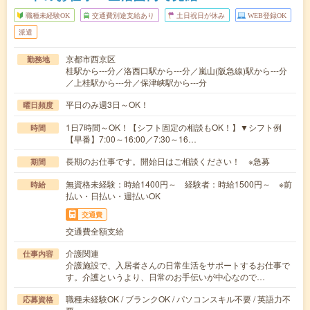
職種未経験OK
交通費別途支給あり
土日祝日が休み
WEB登録OK
派遣
京都市西京区
勤務地
桂駅から---分／洛西口駅から---分／嵐山(阪急線)駅から---分
／上桂駅から---分／保津峡駅から---分
平日のみ週3日～OK！
曜日頻度
1日7時間～OK！【シフト固定の相談もOK！】▼シフト例
時間
【早番】7:00～16:00／7:30～16…
長期のお仕事です。開始日はご相談ください！ ※急募
期間
無資格未経験：時給1400円～ 経験者：時給1500円～ ※前
時給
払い・日払い・週払いOK
交通費
交通費全額支給
介護関連
仕事内容
介護施設で、入居者さんの日常生活をサポートするお仕事で
す。介護というより、日常のお手伝いが中心なので…
職種未経験OK / ブランクOK / パソコンスキル不要 / 英語力不
応募資格