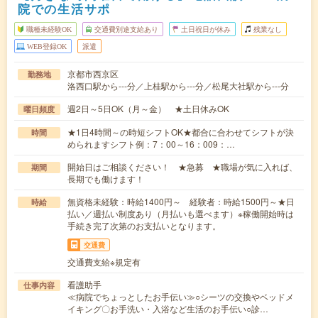
院での生活サポ
職種未経験OK
交通費別途支給あり
土日祝日が休み
残業なし
WEB登録OK
派遣
京都市西京区
勤務地
洛西口駅から---分／上桂駅から---分／松尾大社駅から---分
週2日～5日OK（月～金） ★土日休みOK
曜日頻度
★1日4時間～の時短シフトOK★都合に合わせてシフトが決
時間
められますシフト例：7：00～16：009：…
開始日はご相談ください！ ★急募 ★職場が気に入れば、
期間
長期でも働けます！
無資格未経験：時給1400円～ 経験者：時給1500円～★日
時給
払い／週払い制度あり（月払いも選べます）※稼働開始時は
手続き完了次第のお支払いとなります。
交通費
交通費支給※規定有
看護助手
仕事内容
≪病院でちょっとしたお手伝い≫○シーツの交換やベッドメ
イキング〇お手洗い・入浴など生活のお手伝い○診…