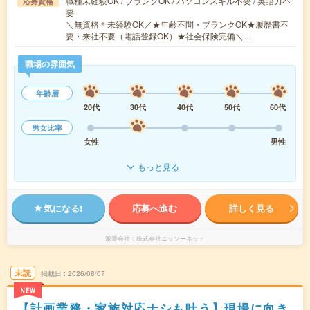
職種未経験OK / ブランクOK / パソコンスキル不要 / 英語力不
応募資格
要
＼無資格＊未経験OK／★年齢不問・ブランクOK★履歴書不
要・来社不要（電話登録OK）★社会保険完備＼…
職場の雰囲気
年齢層
20代
30代
40代
50代
60代
男女比率
女性
男性
もっと見る
気になる!
応募へ進む
詳しく見る
派遣会社
株式会社ニッソーネット
未読
掲載日
2026/08/07
NEW
【計画業務・家族対応ナシも叶う】現場に向き