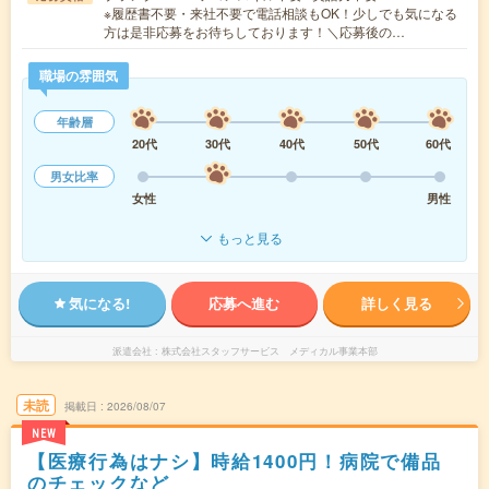
※履歴書不要・来社不要で電話相談もOK！少しでも気になる
方は是非応募をお待ちしております！＼応募後の…
職場の雰囲気
年齢層
20代
30代
40代
50代
60代
男女比率
女性
男性
もっと見る
気になる!
応募へ進む
詳しく見る
派遣会社
株式会社スタッフサービス メディカル事業本部
未読
掲載日
2026/08/07
NEW
【医療行為はナシ】時給1400円！病院で備品
のチェックなど