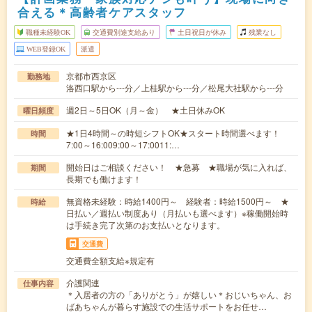
合える＊高齢者ケアスタッフ
職種未経験OK
交通費別途支給あり
土日祝日が休み
残業なし
WEB登録OK
派遣
京都市西京区
勤務地
洛西口駅から---分／上桂駅から---分／松尾大社駅から---分
週2日～5日OK（月～金） ★土日休みOK
曜日頻度
★1日4時間～の時短シフトOK★スタート時間選べます！
時間
7:00～16:009:00～17:0011:…
開始日はご相談ください！ ★急募 ★職場が気に入れば、
期間
長期でも働けます！
無資格未経験：時給1400円～ 経験者：時給1500円～ ★
時給
日払い／週払い制度あり（月払いも選べます）※稼働開始時
は手続き完了次第のお支払いとなります。
交通費
交通費全額支給※規定有
介護関連
仕事内容
＊入居者の方の「ありがとう」が嬉しい＊おじいちゃん、お
ばあちゃんが暮らす施設での生活サポートをお任せ…