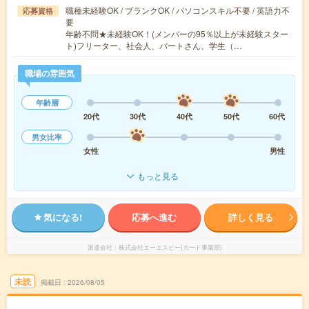
職種未経験OK / ブランクOK / パソコンスキル不要 / 英語力不
応募資格
要
年齢不問★未経験OK！(メンバーの95％以上が未経験スター
ト)フリーター、社会人、パートさん、学生（…
職場の雰囲気
年齢層
20代
30代
40代
50代
60代
男女比率
女性
男性
もっと見る
気になる!
応募へ進む
詳しく見る
派遣会社
株式会社エーエスピー(カード事業部)
未読
掲載日
2026/08/05