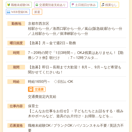
職種未経験OK
交通費別途支給あり
土日祝日が休み
残業なし
WEB登録OK
派遣
京都市西京区
勤務地
桂駅から---分／洛西口駅から---分／嵐山(阪急線)駅から---分
／上桂駅から---分／保津峡駅から---分
【急募】月～金で週2日～勤務
曜日頻度
7～20時の間で「1日3時間～」OK♪残業はありません！【勤
時間
務シフト例】朝だけ ：7～12時フルタ…
【急募】即日～長期まで大歓迎！ 8月～、9月～など希望も
期間
聞かせてくださいね！
時給1650円～ ◇日払いOK
時給
交通費
交通費規定内支給
保育士
仕事内容
【こんなお仕事をお任せ】・子どもたちとお話をする・積み
木やボールなど、遊具のお片付け・お掃除…などを…
職種未経験OK / ブランクOK / パソコンスキル不要 / 英語力不
応募資格
要