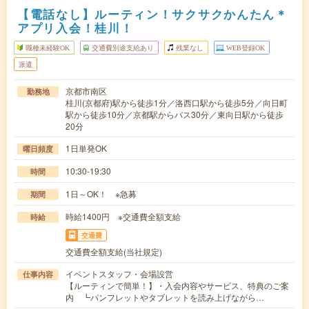
【電話なし】ルーティン！サクサクかんたん＊
アプリ入会！桂川！
職種未経験OK
交通費別途支給あり
残業なし
WEB登録OK
派遣
京都市南区
勤務地
桂川(京都府)駅から徒歩1分／洛西口駅から徒歩5分／向日町
駅から徒歩10分／京都駅からバス30分／東向日駅から徒歩
20分
1日単発OK
曜日頻度
10:30-19:30
時間
1日～OK！ ※急募
期間
時給1400円 ※交通費全額支給
時給
交通費
交通費全額支給(当社規定)
イベントスタッフ・会場設営
仕事内容
【ルーティンで簡単！】・入会内容やサービス、特典のご案
内 ┗パンフレットやタブレットを読み上げながら…