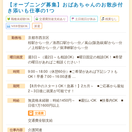
【オープニング募集】おばあちゃんのお散歩付
き添いも仕事の1つ
職種未経験OK
交通費別途支給あり
土日祝日が休み
残業なし
WEB登録OK
派遣
京都市西京区
勤務地
桂駅から---分／洛西口駅から---分／嵐山(阪急線)駅から---分
／上桂駅から---分／保津峡駅から---分
週3日～（週2日～も相談OK） ■曜日固定の相談OK！ ■希望
曜日頻度
の曜日があればご相談ください！
9:00～18:00（休憩60分）■ご希望があれば下記シフトも
時間
OK！早番 7:00～16:00遅番 …
【8月中のスタートOK！急募！】2カ月～ ■ご応募から最短
期間
2～3日後に就業が可能です！
無資格未経験：時給1450円～ ■週払いOK ■扶養内OK ■
時給
日収1万1600円以上
交通費
交通費全額支給
介護関連
仕事内容