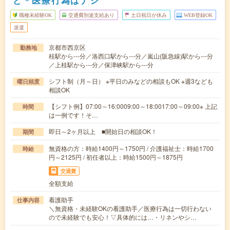
ど＊医療行為はナシ
職種未経験OK
交通費別途支給あり
土日祝日が休み
WEB登録OK
派遣
京都市西京区
勤務地
桂駅から---分／洛西口駅から---分／嵐山(阪急線)駅から---分
／上桂駅から---分／保津峡駅から---分
シフト制（月～日） ※平日のみなどの相談もOK ※週3なども
曜日頻度
相談OK
【シフト例】07:00～16:0009:00～18:0017:00～09:00※ 上記
時間
は一例です！そ…
即日～2ヶ月以上 ■開始日の相談OK！
期間
無資格の方：時給1400円～1750円 / 介護福祉士：時給1700
時給
円～2125円 / 初任者以上：時給1500円～1875円
交通費
全額支給
看護助手
仕事内容
＼無資格・未経験OKの看護助手／医療行為は一切行わない
ので未経験でも安心！▽具体的には…・リネンやシ…