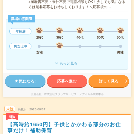
※履歴書不要・来社不要で電話相談もOK！少しでも気になる
方は是非応募をお待ちしております！＼応募後の…
職場の雰囲気
年齢層
20代
30代
40代
50代
60代
男女比率
女性
男性
もっと見る
気になる!
応募へ進む
詳しく見る
派遣会社
株式会社スタッフサービス メディカル事業本部
未読
掲載日
2026/08/07
NEW
【高時給1650円】子供とかかわる部分のお仕
事だけ！補助保育