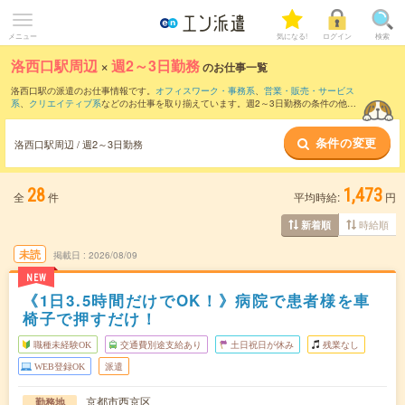
メニュー
気になる!
ログイン
検索
洛西口駅周辺
×
週2～3日勤務
のお仕事一覧
洛西口駅の派遣のお仕事情報です。
オフィスワーク・事務系
、
営業・販売・サービス
系
、
クリエイティブ系
などのお仕事を取り揃えています。週2～3日勤務の条件の他
に、
交通費別途支給あり
、
職種未経験OK
、
友だちと一緒の応募OK
などのこだわり条
件も取り揃えています。
条件の変更
洛西口駅周辺 / 週2～3日勤務
28
1,473
全
件
平均時給:
円
時給順
新着順
未読
掲載日
2026/08/09
NEW
《1日3.5時間だけでOK！》病院で患者様を車
椅子で押すだけ！
職種未経験OK
交通費別途支給あり
土日祝日が休み
残業なし
WEB登録OK
派遣
京都市西京区
勤務地