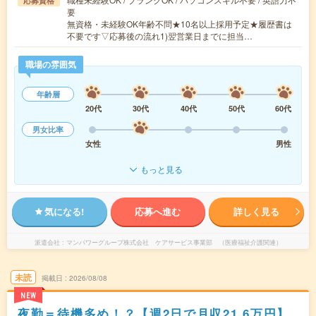
応募資格
要
無資格・未経験OK年齢不問★10名以上採用予定★履歴書は
不要です▽応募後の流れ1)翌営業日までに担当…
職場の雰囲気
年齢層
20代
30代
40代
50代
60代
男女比率
女性
男性
もっと見る
気になる!
応募へ進む
詳しく見る
派遣会社
マンパワーグループ株式会社 ケアサービス事業部 （医療福祉介護関連）
未読
掲載日
2026/08/08
NEW
夜勤＝待機多め！？【週2日で月収21.6万円】