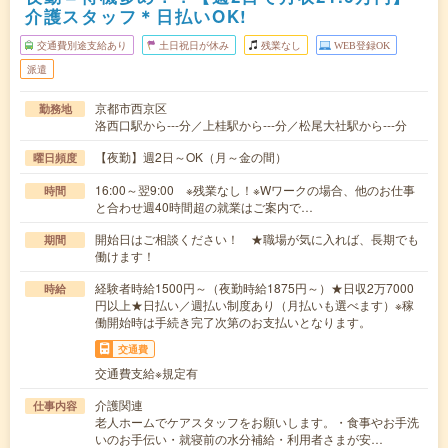
介護スタッフ＊日払いOK!
交通費別途支給あり
土日祝日が休み
残業なし
WEB登録OK
派遣
京都市西京区
勤務地
洛西口駅から---分／上桂駅から---分／松尾大社駅から---分
【夜勤】週2日～OK（月～金の間）
曜日頻度
16:00～翌9:00 ※残業なし！※Wワークの場合、他のお仕事
時間
と合わせ週40時間超の就業はご案内で…
開始日はご相談ください！ ★職場が気に入れば、長期でも
期間
働けます！
経験者時給1500円～（夜勤時給1875円～）★日収2万7000
時給
円以上★日払い／週払い制度あり（月払いも選べます）※稼
働開始時は手続き完了次第のお支払いとなります。
交通費
交通費支給※規定有
介護関連
仕事内容
老人ホームでケアスタッフをお願いします。・食事やお手洗
いのお手伝い・就寝前の水分補給・利用者さまが安…