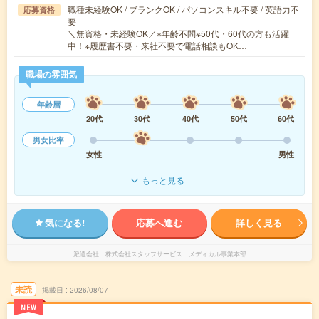
職種未経験OK / ブランクOK / パソコンスキル不要 / 英語力不
応募資格
要
＼無資格・未経験OK／※年齢不問※50代・60代の方も活躍
中！※履歴書不要・来社不要で電話相談もOK…
職場の雰囲気
年齢層
20代
30代
40代
50代
60代
男女比率
女性
男性
もっと見る
気になる!
応募へ進む
詳しく見る
派遣会社
株式会社スタッフサービス メディカル事業本部
未読
掲載日
2026/08/07
NEW