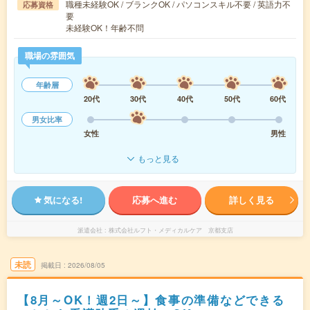
職種未経験OK / ブランクOK / パソコンスキル不要 / 英語力不
応募資格
要
未経験OK！年齢不問
職場の雰囲気
年齢層
20代
30代
40代
50代
60代
男女比率
女性
男性
もっと見る
気になる!
応募へ進む
詳しく見る
派遣会社
株式会社ルフト・メディカルケア 京都支店
未読
掲載日
2026/08/05
【8月～OK！週2日～】食事の準備などできる