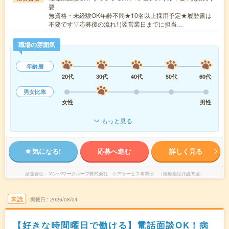
要
無資格・未経験OK年齢不問★10名以上採用予定★履歴書は
不要です▽応募後の流れ1)翌営業日までに担当…
職場の雰囲気
年齢層
20代
30代
40代
50代
60代
男女比率
女性
男性
もっと見る
気になる!
応募へ進む
詳しく見る
派遣会社
マンパワーグループ株式会社 ケアサービス事業部 （医療福祉介護関連）
未読
掲載日
2026/08/04
【好きな時間曜日で働ける】電話面談OK！病