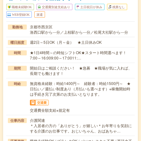
職種未経験OK
交通費別途支給あり
土日祝日が休み
残業なし
WEB登録OK
派遣
京都市西京区
勤務地
洛西口駅から---分／上桂駅から---分／松尾大社駅から---分
週2日～5日OK（月～金） ★土日休みOK
曜日頻度
★1日4時間～の時短シフトOK★スタート時間選べます！
時間
7:00～16:009:00～17:0011:…
開始日はご相談ください！ ★急募 ★職場が気に入れば、
期間
長期でも働けます！
無資格未経験：時給1400円～ 経験者：時給1500円～ ★
時給
日払い／週払い制度あり（月払いも選べます）※稼働開始時
は手続き完了次第のお支払いとなります。
交通費
交通費全額支給※規定有
介護関連
仕事内容
＊入居者の方の「ありがとう」が嬉しい＊お年寄りを笑顔に
する介護のお仕事です。おじいちゃん、おばあちゃ…
職種未経験OK / ブランクOK / パソコンスキル不要 / 英語力不