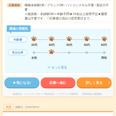
職種未経験OK / ブランクOK / パソコンスキル不要 / 英語力不
応募資格
要
≪無資格・未経験OK≫年齢不問★10名以上採用予定★履歴
書は不要です。▽応募後の流れ1)翌営業日まで…
職場の雰囲気
年齢層
20代
30代
40代
50代
60代
男女比率
女性
男性
もっと見る
気になる!
応募へ進む
詳しく見る
派遣会社
マンパワーグループ株式会社 ケアサービス事業部 （医療福祉介護関連）
未読
掲載日
2026/08/03