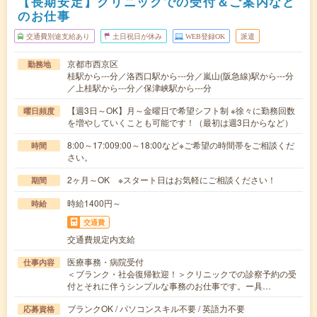
【長期安定】クリニックでの受付＆ご案内など
のお仕事
交通費別途支給あり
土日祝日が休み
WEB登録OK
派遣
京都市西京区
勤務地
桂駅から---分／洛西口駅から---分／嵐山(阪急線)駅から---分
／上桂駅から---分／保津峡駅から---分
【週3日～OK】月～金曜日で希望シフト制 ※徐々に勤務回数
曜日頻度
を増やしていくことも可能です！（最初は週3日からなど）
8:00～17:009:00～18:00など※ご希望の時間帯をご相談くだ
時間
さい。
2ヶ月～OK ※スタート日はお気軽にご相談ください！
期間
時給1400円～
時給
交通費
交通費規定内支給
医療事務・病院受付
仕事内容
＜ブランク・社会復帰歓迎！＞クリニックでの診察予約の受
付とそれに伴うシンプルな事務のお仕事です。ー具…
ブランクOK / パソコンスキル不要 / 英語力不要
応募資格