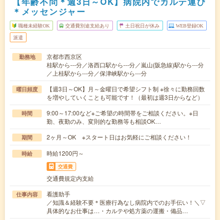
【年齢不問＊週3日～OK】病院内でカルテ運び
＊メッセンジャー
職種未経験OK
交通費別途支給あり
土日祝日が休み
WEB登録OK
派遣
京都市西京区
勤務地
桂駅から---分／洛西口駅から---分／嵐山(阪急線)駅から---分
／上桂駅から---分／保津峡駅から---分
【週3日～OK】月～金曜日で希望シフト制 ※徐々に勤務回数
曜日頻度
を増やしていくことも可能です！（最初は週3日からなど）
9:00～17:00など※ご希望の時間帯をご相談ください。※日
時間
勤、夜勤のみ、変則的な勤務等も相談OK…
2ヶ月～OK ※スタート日はお気軽にご相談ください！
期間
時給1200円～
時給
交通費
交通費規定内支給
看護助手
仕事内容
／知識＆経験不要＊医療行為なし病院内でのお手伝い！＼▽
具体的なお仕事は…・カルテや処方薬の運搬・備品…