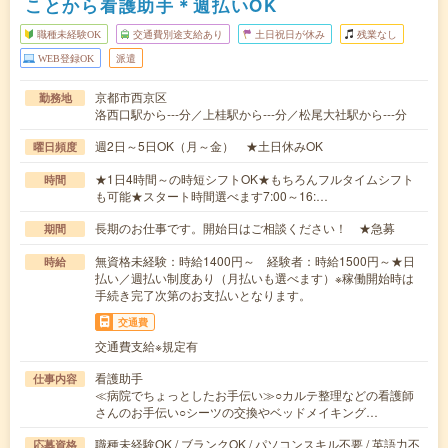
ことから看護助手＊週払いOK
職種未経験OK
交通費別途支給あり
土日祝日が休み
残業なし
WEB登録OK
派遣
京都市西京区
勤務地
洛西口駅から---分／上桂駅から---分／松尾大社駅から---分
週2日～5日OK（月～金） ★土日休みOK
曜日頻度
★1日4時間～の時短シフトOK★もちろんフルタイムシフト
時間
も可能★スタート時間選べます7:00～16:…
長期のお仕事です。開始日はご相談ください！ ★急募
期間
無資格未経験：時給1400円～ 経験者：時給1500円～★日
時給
払い／週払い制度あり（月払いも選べます）※稼働開始時は
手続き完了次第のお支払いとなります。
交通費
交通費支給※規定有
看護助手
仕事内容
≪病院でちょっとしたお手伝い≫○カルテ整理などの看護師
さんのお手伝い○シーツの交換やベッドメイキング…
職種未経験OK / ブランクOK / パソコンスキル不要 / 英語力不
応募資格