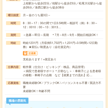
上桂駅から徒歩22分／桂駅から徒歩23分／松尾大社駅から徒
歩26分／洛西口駅から徒歩38分
月～金のうち週3日～
曜日頻度
8：30～17：30の間で1日3.5時間～相談可（例）8：30～
時間
12：0010：00～13：3013…
＜急募＞即日～長期 ＊7月～8月～9月～開始日相談OK！
期間
時給1231円（月収例51,702円＝1,231円×3.5時間×12日勤
時給
務）★前払い制度あり（会社規定内）
交通費
支給あります！※規定あり
軽作業（仕分け・ピッキング・検品、商品管理）
仕事内容
＜病院で患者様サポート＊介助なし＞・車椅子による患者様
の移動・車椅子の点検 など【就業までの流れ】応…
職種未経験OK / ブランクOK / パソコンスキル不要 / 英語力不
応募資格
要
未経験OK！年齢不問
職場の雰囲気