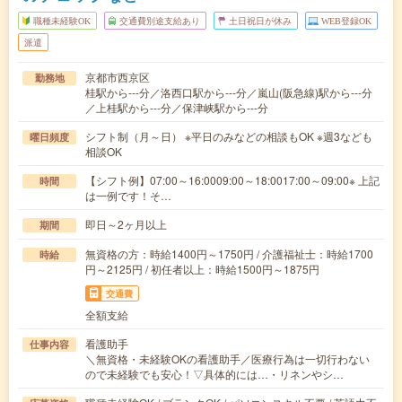
職種未経験OK
交通費別途支給あり
土日祝日が休み
WEB登録OK
派遣
京都市西京区
勤務地
桂駅から---分／洛西口駅から---分／嵐山(阪急線)駅から---分
／上桂駅から---分／保津峡駅から---分
シフト制（月～日） ※平日のみなどの相談もOK ※週3なども
曜日頻度
相談OK
【シフト例】07:00～16:0009:00～18:0017:00～09:00※ 上記
時間
は一例です！そ…
即日～2ヶ月以上
期間
無資格の方：時給1400円～1750円 / 介護福祉士：時給1700
時給
円～2125円 / 初任者以上：時給1500円～1875円
交通費
全額支給
看護助手
仕事内容
＼無資格・未経験OKの看護助手／医療行為は一切行わない
ので未経験でも安心！▽具体的には…・リネンやシ…