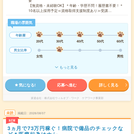
要
【無資格・未経験OK】＊年齢・学歴不問！履歴書不要！＊
10名以上採用予定≪資格取得支援制度あり≫受講…
職場の雰囲気
年齢層
20代
30代
40代
50代
60代
男女比率
女性
男性
もっと見る
気になる!
応募へ進む
詳しく見る
派遣会社
株式会社ウィルオブ・ワーク ケアワーク事業部
未読
掲載日
2026/08/07
NEW
3ヵ月で73万円稼ぐ！病院で備品のチェックな