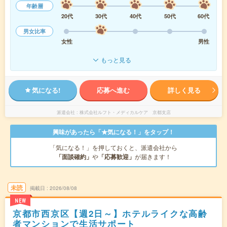
年齢層
20代
30代
40代
50代
60代
男女比率
女性
男性
もっと見る
気になる!
応募へ進む
詳しく見る
派遣会社
株式会社ルフト・メディカルケア 京都支店
興味があったら「★気になる！」をタップ！
「気になる！」を押しておくと、派遣会社から
「面談確約」
や
「応募歓迎」
が届きます！
未読
掲載日
2026/08/08
NEW
京都市西京区【週2日～】ホテルライクな高齢
者マンションで生活サポート