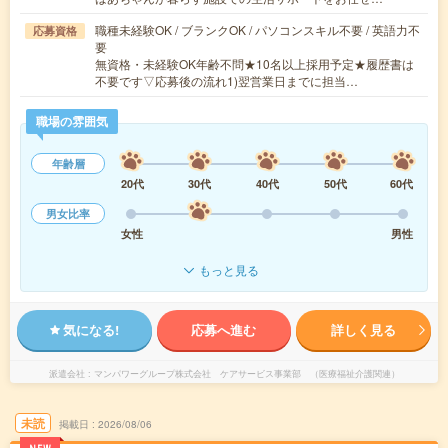
職種未経験OK / ブランクOK / パソコンスキル不要 / 英語力不
応募資格
要
無資格・未経験OK年齢不問★10名以上採用予定★履歴書は
不要です▽応募後の流れ1)翌営業日までに担当…
職場の雰囲気
年齢層
20代
30代
40代
50代
60代
男女比率
女性
男性
もっと見る
気になる!
応募へ進む
詳しく見る
派遣会社
マンパワーグループ株式会社 ケアサービス事業部 （医療福祉介護関連）
未読
掲載日
2026/08/06