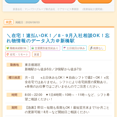
派遣会社
マンパワーグループ株式会社 ケアサービス事業部 （医療福祉介護関連）
未読
掲載日
2026/08/03
＼在宅！速払いOK！／8・9月入社相談OK！忘
れ物情報のデータ入力＠新橋駅
職種未経験OK
交通費別途支給あり
土日祝日が休み
残業なし
在宅・リモート
派遣
東京都港区
勤務地
新橋駅から徒歩5分／汐留駅から徒歩7分
月～日 ※土日休みもOK！▼自由シフトで週2～OK！ ※完
曜日頻度
全在宅ではありません。シフトにより在宅頻度の変動あり。
※単発のお仕事ではございませんのでご注意ください。
8:00～22:00 ▼1日4時間～10時～・11時～など、シフト希
時間
望ご相談ください！
【急募】即日～短期も長期もOK！最短翌月末まで1か月ごと
期間
の更新可能！8月～など開始日ご相談ください