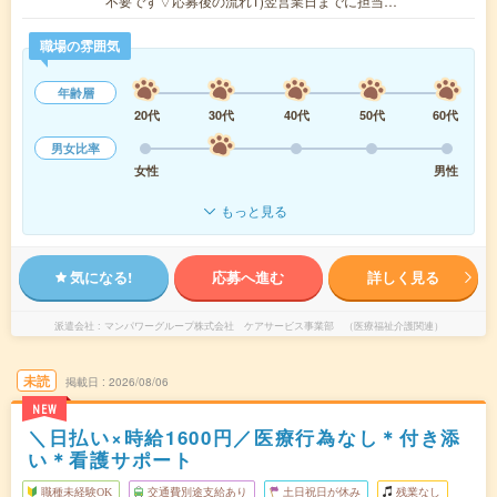
不要です▽応募後の流れ1)翌営業日までに担当…
職場の雰囲気
年齢層
20代
30代
40代
50代
60代
男女比率
女性
男性
もっと見る
気になる!
応募へ進む
詳しく見る
派遣会社
マンパワーグループ株式会社 ケアサービス事業部 （医療福祉介護関連）
未読
掲載日
2026/08/06
NEW
＼日払い×時給1600円／医療行為なし＊付き添
い＊看護サポート
職種未経験OK
交通費別途支給あり
土日祝日が休み
残業なし