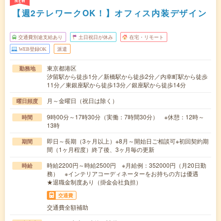
NEW
【週2テレワークOK！】オフィス内装デザイン
交通費別途支給あり
土日祝日が休み
在宅・リモート
WEB登録OK
派遣
東京都港区
勤務地
汐留駅から徒歩1分／新橋駅から徒歩2分／内幸町駅から徒歩
11分／東銀座駅から徒歩13分／銀座駅から徒歩14分
月～金曜日（祝日は除く）
曜日頻度
9時00分～17時30分（実働：7時間30分） ※休憩：12時～
時間
13時
即日～長期（3ヶ月以上）※8月～開始日ご相談可※初回契約期
期間
間（1ヶ月程度）終了後、3ヶ月毎の更新
時給2200円～時給2500円 ※月給例：352000円（月20日勤
時給
務） ※インテリアコーディネーターをお持ちの方は優遇
★退職金制度あり（掛金会社負担）
交通費
交通費全額補助