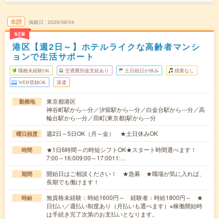
未読
掲載日
2026/08/04
NEW
港区【週2日～】ホテルライクな高齢者マンシ
ョンで生活サポート
職種未経験OK
交通費別途支給あり
土日祝日が休み
残業なし
WEB登録OK
派遣
東京都港区
勤務地
神谷町駅から---分／汐留駅から---分／白金台駅から---分／高
輪台駅から---分／田町(東京都)駅から---分
週2日～5日OK（月～金） ★土日休みOK
曜日頻度
★1日6時間～の時短シフトOK★スタート時間選べます！
時間
7:00～16:009:00～17:0011:…
開始日はご相談ください！ ★急募 ★職場が気に入れば、
期間
長期でも働けます！
無資格未経験：時給1600円～ 経験者：時給1800円～ ★
時給
日払い／週払い制度あり（月払いも選べます）※稼働開始時
は手続き完了次第のお支払いとなります。