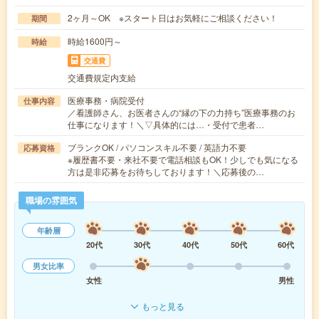
2ヶ月～OK ※スタート日はお気軽にご相談ください！
期間
時給1600円～
時給
交通費
交通費規定内支給
医療事務・病院受付
仕事内容
／看護師さん、お医者さんの“縁の下の力持ち”医療事務のお
仕事になります！＼▽具体的には…・受付で患者…
ブランクOK / パソコンスキル不要 / 英語力不要
応募資格
※履歴書不要・来社不要で電話相談もOK！少しでも気になる
方は是非応募をお待ちしております！＼応募後の…
職場の雰囲気
年齢層
20代
30代
40代
50代
60代
男女比率
女性
男性
もっと見る