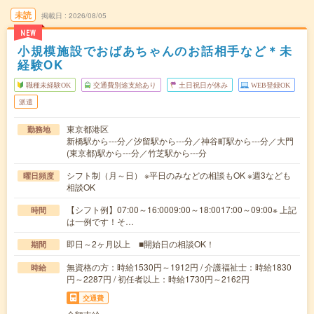
未読
掲載日
2026/08/05
NEW
小規模施設でおばあちゃんのお話相手など＊未
経験OK
職種未経験OK
交通費別途支給あり
土日祝日が休み
WEB登録OK
派遣
東京都港区
勤務地
新橋駅から---分／汐留駅から---分／神谷町駅から---分／大門
(東京都)駅から---分／竹芝駅から---分
シフト制（月～日） ※平日のみなどの相談もOK ※週3なども
曜日頻度
相談OK
【シフト例】07:00～16:0009:00～18:0017:00～09:00※ 上記
時間
は一例です！そ…
即日～2ヶ月以上 ■開始日の相談OK！
期間
無資格の方：時給1530円～1912円 / 介護福祉士：時給1830
時給
円～2287円 / 初任者以上：時給1730円～2162円
交通費