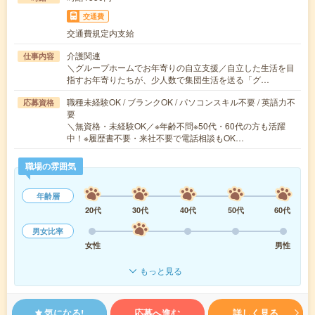
交通費
交通費規定内支給
介護関連
仕事内容
＼グループホームでお年寄りの自立支援／自立した生活を目
指すお年寄りたちが、少人数で集団生活を送る「グ…
職種未経験OK / ブランクOK / パソコンスキル不要 / 英語力不
応募資格
要
＼無資格・未経験OK／※年齢不問※50代・60代の方も活躍
中！※履歴書不要・来社不要で電話相談もOK…
職場の雰囲気
年齢層
20代
30代
40代
50代
60代
男女比率
女性
男性
もっと見る
気になる!
応募へ進む
詳しく見る