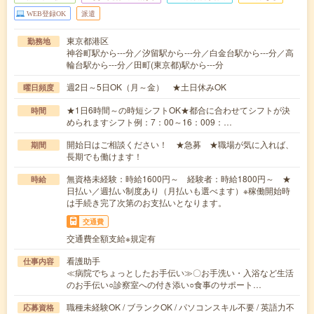
WEB登録OK
派遣
東京都港区
勤務地
神谷町駅から---分／汐留駅から---分／白金台駅から---分／高
輪台駅から---分／田町(東京都)駅から---分
週2日～5日OK（月～金） ★土日休みOK
曜日頻度
★1日6時間～の時短シフトOK★都合に合わせてシフトが決
時間
められますシフト例：7：00～16：009：…
開始日はご相談ください！ ★急募 ★職場が気に入れば、
期間
長期でも働けます！
無資格未経験：時給1600円～ 経験者：時給1800円～ ★
時給
日払い／週払い制度あり（月払いも選べます）※稼働開始時
は手続き完了次第のお支払いとなります。
交通費
交通費全額支給※規定有
看護助手
仕事内容
≪病院でちょっとしたお手伝い≫〇お手洗い・入浴など生活
のお手伝い○診察室への付き添い○食事のサポート…
職種未経験OK / ブランクOK / パソコンスキル不要 / 英語力不
応募資格