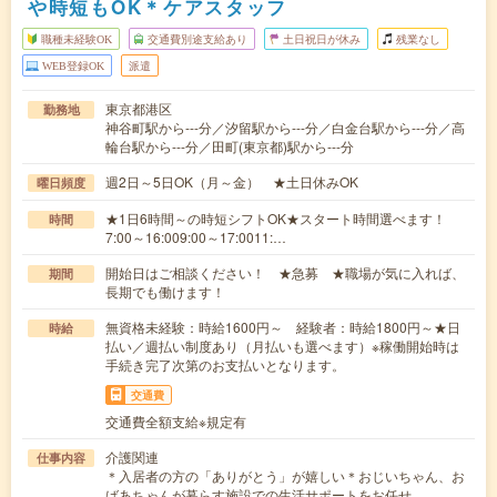
や時短もOK＊ケアスタッフ
職種未経験OK
交通費別途支給あり
土日祝日が休み
残業なし
WEB登録OK
派遣
東京都港区
勤務地
神谷町駅から---分／汐留駅から---分／白金台駅から---分／高
輪台駅から---分／田町(東京都)駅から---分
週2日～5日OK（月～金） ★土日休みOK
曜日頻度
★1日6時間～の時短シフトOK★スタート時間選べます！
時間
7:00～16:009:00～17:0011:…
開始日はご相談ください！ ★急募 ★職場が気に入れば、
期間
長期でも働けます！
無資格未経験：時給1600円～ 経験者：時給1800円～★日
時給
払い／週払い制度あり（月払いも選べます）※稼働開始時は
手続き完了次第のお支払いとなります。
交通費
交通費全額支給※規定有
介護関連
仕事内容
＊入居者の方の「ありがとう」が嬉しい＊おじいちゃん、お
ばあちゃんが暮らす施設での生活サポートをお任せ…