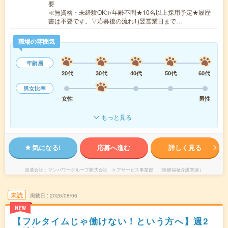
要
≪無資格・未経験OK≫年齢不問★10名以上採用予定★履歴
書は不要です。▽応募後の流れ1)翌営業日まで…
職場の雰囲気
年齢層
20代
30代
40代
50代
60代
男女比率
女性
男性
もっと見る
気になる!
応募へ進む
詳しく見る
派遣会社
マンパワーグループ株式会社 ケアサービス事業部 （医療福祉介護関連）
未読
掲載日
2026/08/06
NEW
【フルタイムじゃ働けない！という方へ】週2