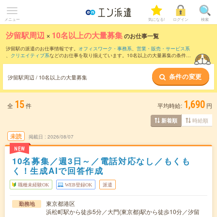
メニュー
気になる!
ログイン
検索
汐留駅周辺
×
10名以上の大量募集
のお仕事一覧
汐留駅の派遣のお仕事情報です。
オフィスワーク・事務系
、
営業・販売・サービス系
、
クリエイティブ系
などのお仕事を取り揃えています。10名以上の大量募集の条件の
他に、
交通費別途支給あり
、
職種未経験OK
、
友だちと一緒の応募OK
などのこだわり
条件も取り揃えています。
条件の変更
汐留駅周辺 / 10名以上の大量募集
15
1,690
全
件
平均時給:
円
時給順
新着順
未読
掲載日
2026/08/07
NEW
10名募集／週3日～／電話対応なし／もくも
く！生成AIで回答作成
職種未経験OK
WEB登録OK
派遣
東京都港区
勤務地
浜松町駅から徒歩5分／大門(東京都)駅から徒歩10分／汐留