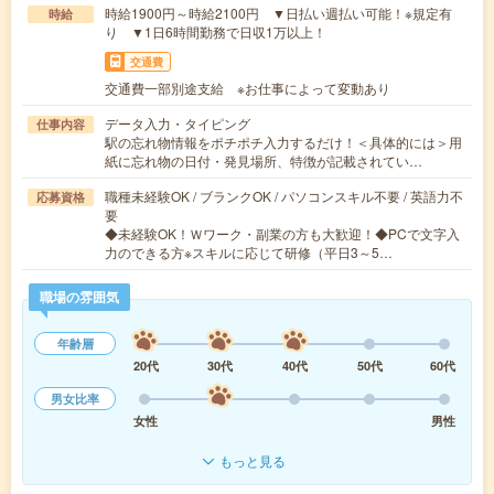
時給1900円～時給2100円 ▼日払い週払い可能！※規定有
時給
り ▼1日6時間勤務で日収1万以上！
交通費
交通費一部別途支給 ※お仕事によって変動あり
データ入力・タイピング
仕事内容
駅の忘れ物情報をポチポチ入力するだけ！＜具体的には＞用
紙に忘れ物の日付・発見場所、特徴が記載されてい…
職種未経験OK / ブランクOK / パソコンスキル不要 / 英語力不
応募資格
要
◆未経験OK！Ｗワーク・副業の方も大歓迎！◆PCで文字入
力のできる方※スキルに応じて研修（平日3～5…
職場の雰囲気
年齢層
20代
30代
40代
50代
60代
男女比率
女性
男性
もっと見る