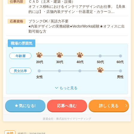
ＣＡＤ（土木・建築・設備）
仕事内容
オフィス移転におけるインテリアデザインのお仕事。【具体
的には】・店舗内装デザイン・什器選定・カラーコ…
ブランクOK / 英語力不要
応募資格
●内装デザインの実務経験●VectorWorks経験★オフィスに出
勤可能な方
職場の雰囲気
年齢層
20代
30代
40代
50代
60代
男女比率
女性
男性
もっと見る
気になる!
応募へ進む
詳しく見る
派遣会社
株式会社サイマリーディング
未読
掲載日
2026/08/05