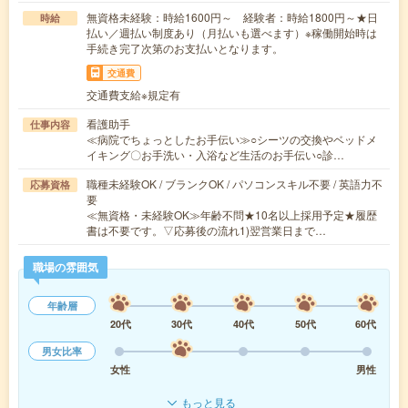
無資格未経験：時給1600円～ 経験者：時給1800円～★日
時給
払い／週払い制度あり（月払いも選べます）※稼働開始時は
手続き完了次第のお支払いとなります。
交通費
交通費支給※規定有
看護助手
仕事内容
≪病院でちょっとしたお手伝い≫○シーツの交換やベッドメ
イキング〇お手洗い・入浴など生活のお手伝い○診…
職種未経験OK / ブランクOK / パソコンスキル不要 / 英語力不
応募資格
要
≪無資格・未経験OK≫年齢不問★10名以上採用予定★履歴
書は不要です。▽応募後の流れ1)翌営業日まで…
職場の雰囲気
年齢層
20代
30代
40代
50代
60代
男女比率
女性
男性
もっと見る