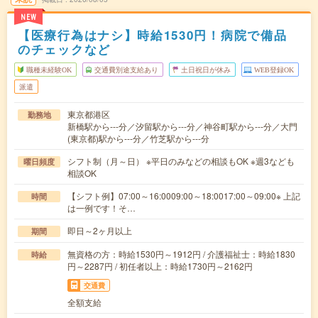
NEW
【医療行為はナシ】時給1530円！病院で備品
のチェックなど
職種未経験OK
交通費別途支給あり
土日祝日が休み
WEB登録OK
派遣
東京都港区
勤務地
新橋駅から---分／汐留駅から---分／神谷町駅から---分／大門
(東京都)駅から---分／竹芝駅から---分
シフト制（月～日） ※平日のみなどの相談もOK ※週3なども
曜日頻度
相談OK
【シフト例】07:00～16:0009:00～18:0017:00～09:00※ 上記
時間
は一例です！そ…
即日～2ヶ月以上
期間
無資格の方：時給1530円～1912円 / 介護福祉士：時給1830
時給
円～2287円 / 初任者以上：時給1730円～2162円
交通費
全額支給