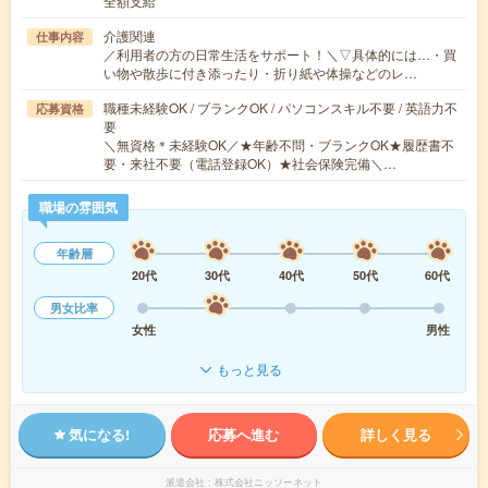
全額支給
介護関連
仕事内容
／利用者の方の日常生活をサポート！＼▽具体的には…・買
い物や散歩に付き添ったり・折り紙や体操などのレ…
職種未経験OK / ブランクOK / パソコンスキル不要 / 英語力不
応募資格
要
＼無資格＊未経験OK／★年齢不問・ブランクOK★履歴書不
要・来社不要（電話登録OK）★社会保険完備＼…
職場の雰囲気
年齢層
20代
30代
40代
50代
60代
男女比率
女性
男性
もっと見る
気になる!
応募へ進む
詳しく見る
派遣会社
株式会社ニッソーネット