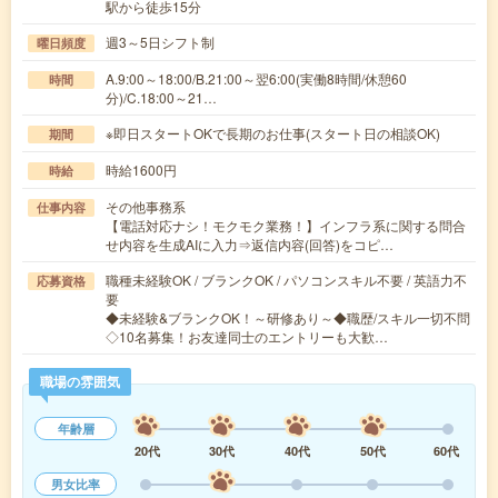
駅から徒歩15分
週3～5日シフト制
曜日頻度
A.9:00～18:00/B.21:00～翌6:00(実働8時間/休憩60
時間
分)/C.18:00～21…
※即日スタートOKで長期のお仕事(スタート日の相談OK)
期間
時給1600円
時給
その他事務系
仕事内容
【電話対応ナシ！モクモク業務！】インフラ系に関する問合
せ内容を生成AIに入力⇒返信内容(回答)をコピ…
職種未経験OK / ブランクOK / パソコンスキル不要 / 英語力不
応募資格
要
◆未経験&ブランクOK！～研修あり～◆職歴/スキル一切不問
◇10名募集！お友達同士のエントリーも大歓…
職場の雰囲気
年齢層
20代
30代
40代
50代
60代
男女比率