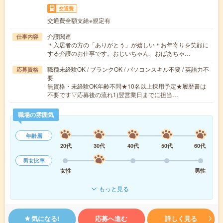
交通費
交通費全額支給※規定有
介護関連
仕事内容
＊入居者の方の「ありがとう」が嬉しい＊お年寄りを笑顔に
する介護のお仕事です。おじいちゃん、おばあちゃ…
職種未経験OK / ブランクOK / パソコンスキル不要 / 英語力不
応募資格
要
無資格・未経験OK年齢不問★10名以上採用予定★履歴書は
不要です▽応募後の流れ1)翌営業日までに担当…
職場の雰囲気
年齢層
20代
30代
40代
50代
60代
男女比率
女性
男性
もっと見る
気になる!
応募へ進む
詳しく見る