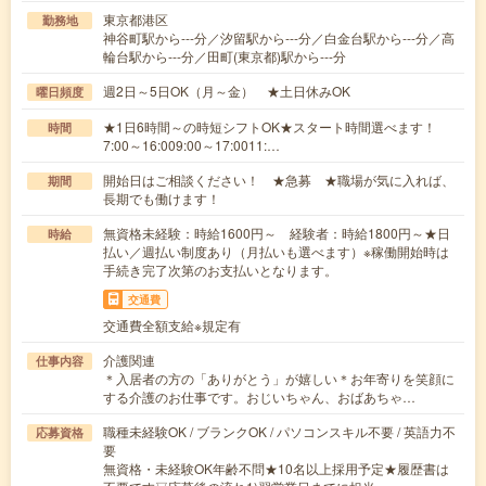
東京都港区
勤務地
神谷町駅から---分／汐留駅から---分／白金台駅から---分／高
輪台駅から---分／田町(東京都)駅から---分
週2日～5日OK（月～金） ★土日休みOK
曜日頻度
★1日6時間～の時短シフトOK★スタート時間選べます！
時間
7:00～16:009:00～17:0011:…
開始日はご相談ください！ ★急募 ★職場が気に入れば、
期間
長期でも働けます！
無資格未経験：時給1600円～ 経験者：時給1800円～★日
時給
払い／週払い制度あり（月払いも選べます）※稼働開始時は
手続き完了次第のお支払いとなります。
交通費
交通費全額支給※規定有
介護関連
仕事内容
＊入居者の方の「ありがとう」が嬉しい＊お年寄りを笑顔に
する介護のお仕事です。おじいちゃん、おばあちゃ…
職種未経験OK / ブランクOK / パソコンスキル不要 / 英語力不
応募資格
要
無資格・未経験OK年齢不問★10名以上採用予定★履歴書は