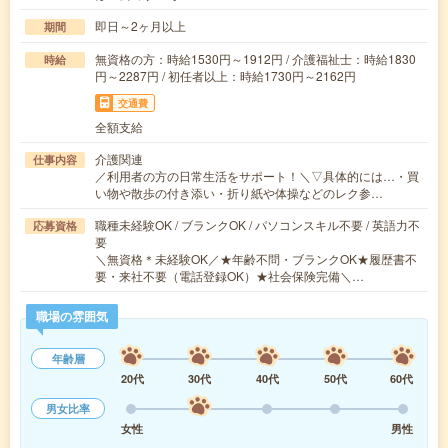
即日～2ヶ月以上
期間
無資格の方：時給1530円～1912円 / 介護福祉士：時給1830
時給
円～2287円 / 初任者以上：時給1730円～2162円
交通費
全額支給
介護関連
仕事内容
／利用者の方の日常生活をサポート！＼▽具体的には…・買
い物や散歩の付き添い・折り紙や体操などのレク参…
職種未経験OK / ブランクOK / パソコンスキル不要 / 英語力不
応募資格
要
＼無資格＊未経験OK／★年齢不問・ブランクOK★履歴書不
要・来社不要（電話登録OK）★社会保険完備＼…
職場の雰囲気
年齢層
20代
30代
40代
50代
60代
男女比率
女性
男性