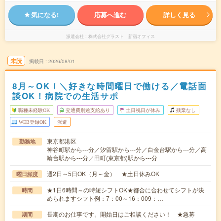
気になる!
応募へ進む
詳しく見る
派遣会社
株式会社グラスト 新宿オフィス
未読
掲載日
2026/08/01
8月～OK！＼好きな時間曜日で働ける／電話面
談OK！病院での生活サポ
職種未経験OK
交通費別途支給あり
土日祝日が休み
残業なし
WEB登録OK
派遣
東京都港区
勤務地
神谷町駅から---分／汐留駅から---分／白金台駅から---分／高
輪台駅から---分／田町(東京都)駅から---分
週2日～5日OK（月～金） ★土日休みOK
曜日頻度
★1日6時間～の時短シフトOK★都合に合わせてシフトが決
時間
められますシフト例：7：00～16：009：…
長期のお仕事です。開始日はご相談ください！ ★急募
期間