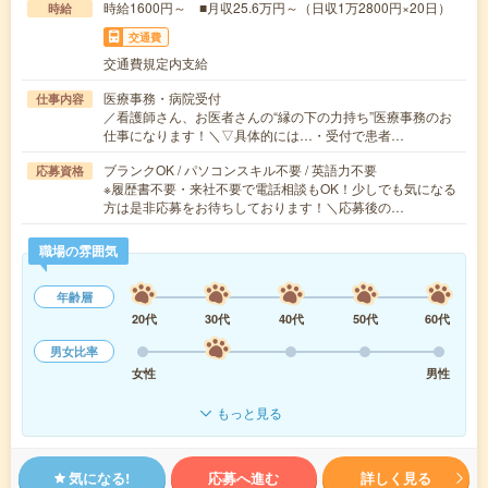
時給1600円～ ■月収25.6万円～（日収1万2800円×20日）
時給
交通費
交通費規定内支給
医療事務・病院受付
仕事内容
／看護師さん、お医者さんの“縁の下の力持ち”医療事務のお
仕事になります！＼▽具体的には…・受付で患者…
ブランクOK / パソコンスキル不要 / 英語力不要
応募資格
※履歴書不要・来社不要で電話相談もOK！少しでも気になる
方は是非応募をお待ちしております！＼応募後の…
職場の雰囲気
年齢層
20代
30代
40代
50代
60代
男女比率
女性
男性
もっと見る
気になる!
応募へ進む
詳しく見る