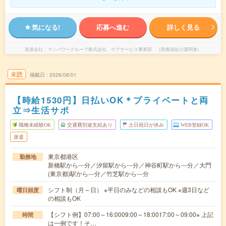
気になる!
応募へ進む
詳しく見る
派遣会社
マンパワーグループ株式会社 ケアサービス事業部 （医療福祉介護関連）
未読
掲載日
2026/08/01
【時給1530円】日払いOK＊プライベートと両
立⇒生活サポ
職種未経験OK
交通費別途支給あり
土日祝日が休み
WEB登録OK
派遣
東京都港区
勤務地
新橋駅から---分／汐留駅から---分／神谷町駅から---分／大門
(東京都)駅から---分／竹芝駅から---分
シフト制（月～日） ※平日のみなどの相談もOK ※週3日など
曜日頻度
の相談もOK
【シフト例】07:00～16:0009:00～18:0017:00～09:00※ 上記
時間
は一例です！そ…