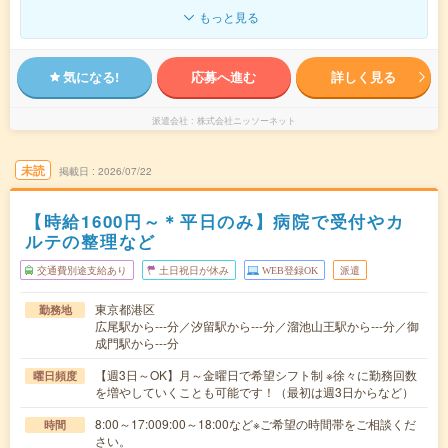
もっと見る
気になる!
応募へ進む
詳しく見る
派遣会社
株式会社ニッソーネット
未読
掲載日
2026/07/22
【時給1600円～＊平日のみ】病院で受付やカ
ルテの整理など
交通費別途支給あり
土日祝日が休み
WEB登録OK
派遣
東京都港区
勤務地
広尾駅から---分／汐留駅から---分／溜池山王駅から---分／御
成門駅から---分
【週3日～OK】月～金曜日で希望シフト制 ※徐々に勤務回数
曜日頻度
を増やしていくことも可能です！（最初は週3日からなど）
8:00～17:009:00～18:00など※ご希望の時間帯をご相談くだ
時間
さい。