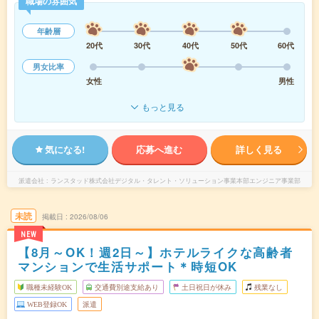
職場の雰囲気
年齢層
20代
30代
40代
50代
60代
男女比率
女性
男性
もっと見る
気になる!
応募へ進む
詳しく見る
派遣会社
ランスタッド株式会社デジタル・タレント・ソリューション事業本部エンジニア事業部
未読
掲載日
2026/08/06
NEW
【8月～OK！週2日～】ホテルライクな高齢者
マンションで生活サポート＊時短OK
職種未経験OK
交通費別途支給あり
土日祝日が休み
残業なし
WEB登録OK
派遣