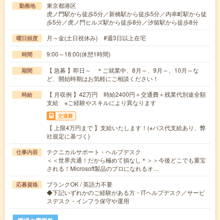
東京都港区
勤務地
虎ノ門駅から徒歩5分／新橋駅から徒歩5分／内幸町駅から徒
歩5分／虎ノ門ヒルズ駅から徒歩8分／汐留駅から徒歩8分
月～金(土日祝休み) #週3日以上在宅
曜日頻度
9:00～18:00(休憩1時間)
時間
【 急募 】即日～ ＊ご就業中、8月～、9月～、10月～な
期間
ど、開始時期はお気軽にご相談ください！
【 月収例 】42万円 時給2400円＋交通費＋残業代別途全額
時給
支給 ※ご経験やスキルにより異なります
交通費
【 上限4万円まで 】支給いたします！(※バス代支給あり、弊
社規定に基づく)
テクニカルサポート・ヘルプデスク
仕事内容
＜＜世界共通！だから極めて損なし＊＞＞今後どこでも重宝
される！Microsoft製品のプロになれるオ…
ブランクOK / 英語力不要
応募資格
◆下記いずれかのご経験がある方・ITヘルプデスク／サービ
スデスク・インフラ保守や運用