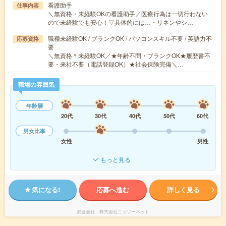
看護助手
仕事内容
＼無資格・未経験OKの看護助手／医療行為は一切行わない
ので未経験でも安心！▽具体的には…・リネンやシ…
職種未経験OK / ブランクOK / パソコンスキル不要 / 英語力不
応募資格
要
＼無資格＊未経験OK／★年齢不問・ブランクOK★履歴書不
要・来社不要（電話登録OK）★社会保険完備＼…
職場の雰囲気
年齢層
20代
30代
40代
50代
60代
男女比率
女性
男性
もっと見る
気になる!
応募へ進む
詳しく見る
派遣会社
株式会社ニッソーネット