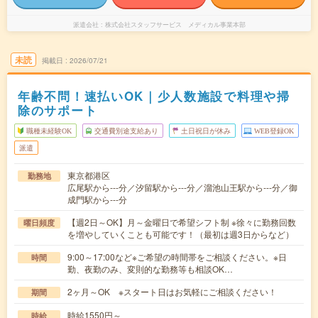
派遣会社
株式会社スタッフサービス メディカル事業本部
未読
掲載日
2026/07/21
年齢不問！速払いOK｜少人数施設で料理や掃
除のサポート
職種未経験OK
交通費別途支給あり
土日祝日が休み
WEB登録OK
派遣
東京都港区
勤務地
広尾駅から---分／汐留駅から---分／溜池山王駅から---分／御
成門駅から---分
【週2日～OK】月～金曜日で希望シフト制 ※徐々に勤務回数
曜日頻度
を増やしていくことも可能です！（最初は週3日からなど）
9:00～17:00など※ご希望の時間帯をご相談ください。※日
時間
勤、夜勤のみ、変則的な勤務等も相談OK…
2ヶ月～OK ※スタート日はお気軽にご相談ください！
期間
時給1550円～
時給