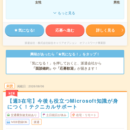
女性
男性
もっと見る
気になる!
応募へ進む
詳しく見る
派遣会社
株式会社綜合キャリアオプション オフィスワーク事業部
興味があったら「★気になる！」をタップ！
「気になる！」を押しておくと、派遣会社から
「面談確約」
や
「応募歓迎」
が届きます！
未読
掲載日
2026/08/06
NEW
【週3在宅】今後も役立つMicrosoft知識が身
につく！テクニカルサポート
交通費別途支給あり
土日祝日が休み
在宅・リモート
WEB登録OK
派遣