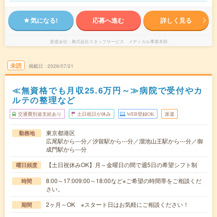
気になる!
応募へ進む
詳しく見る
派遣会社
株式会社スタッフサービス メディカル事業本部
未読
掲載日
2026/07/21
≪無資格でも月収25.6万円～≫病院で受付やカ
ルテの整理など
交通費別途支給あり
土日祝日が休み
WEB登録OK
派遣
東京都港区
勤務地
広尾駅から---分／汐留駅から---分／溜池山王駅から---分／御
成門駅から---分
【土日祝休みOK】月～金曜日の間で週5日の希望シフト制
曜日頻度
8:00～17:009:00～18:00など※ご希望の時間帯をご相談くだ
時間
さい。
2ヶ月～OK ※スタート日はお気軽にご相談ください！
期間