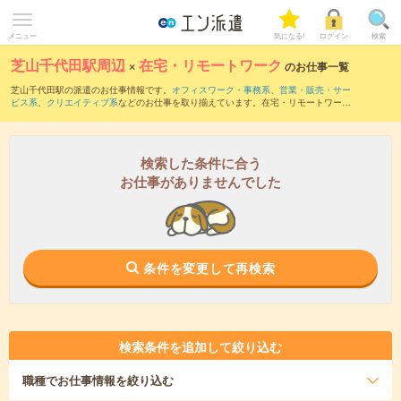
メニュー
気になる!
ログイン
検索
芝山千代田駅周辺
×
在宅・リモートワーク
のお仕事一覧
芝山千代田駅の派遣のお仕事情報です。
オフィスワーク・事務系
、
営業・販売・サー
ビス系
、
クリエイティブ系
などのお仕事を取り揃えています。在宅・リモートワーク
の条件の他に、
交通費別途支給あり
、
職種未経験OK
、
友だちと一緒の応募OK
などの
こだわり条件も取り揃えています。
検索した条件に合う
お仕事がありませんでした
条件を変更して再検索
検索条件を追加して絞り込む
職種
でお仕事情報を絞り込む