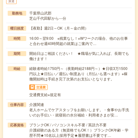
派遣
千葉県山武郡
勤務地
芝山千代田駅から---分
【夜勤】週2日～OK（月～金の間）
曜日頻度
16:00～翌9:00 ※残業なし！※Wワークの場合、他のお仕事
時間
と合わせ週40時間超の就業はご案内で…
開始日はご相談ください！ ★職場が気に入れば、長期でも
期間
働けます！
経験者時給1750円～（夜勤時給2188円～）★日収3万1500
時給
円以上★日払い／週払い制度あり（月払いも選べます）※稼
働開始時は手続き完了次第のお支払いとなります。
交通費
交通費支給※規定有
介護関連
仕事内容
老人ホームでケアスタッフをお願いします。・食事やお手洗
いのお手伝い・就寝前の水分補給・利用者さまが安…
ブランクOK / パソコンスキル不要 / 英語力不要
応募資格
介護経験のある方（無資格でもOK！）ブランクOK年齢・学
歴不問★10名以上採用予定★履歴書は不要です…