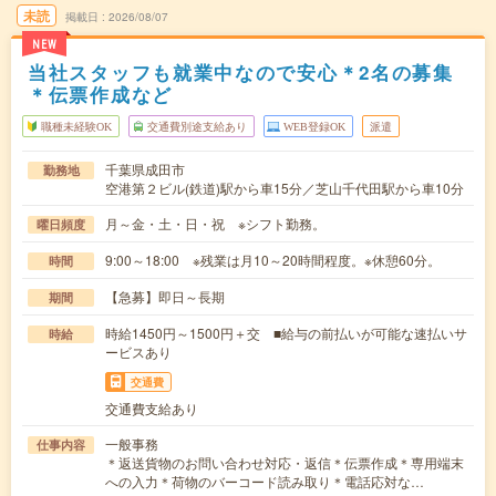
未読
掲載日
2026/08/07
NEW
当社スタッフも就業中なので安心＊2名の募集
＊伝票作成など
職種未経験OK
交通費別途支給あり
WEB登録OK
派遣
千葉県成田市
勤務地
空港第２ビル(鉄道)駅から車15分／芝山千代田駅から車10分
月～金・土・日・祝 ※シフト勤務。
曜日頻度
9:00～18:00 ※残業は月10～20時間程度。※休憩60分。
時間
【急募】即日～長期
期間
時給1450円～1500円＋交 ■給与の前払いが可能な速払いサ
時給
ービスあり
交通費
交通費支給あり
一般事務
仕事内容
＊返送貨物のお問い合わせ対応・返信＊伝票作成＊専用端末
への入力＊荷物のバーコード読み取り＊電話応対な…