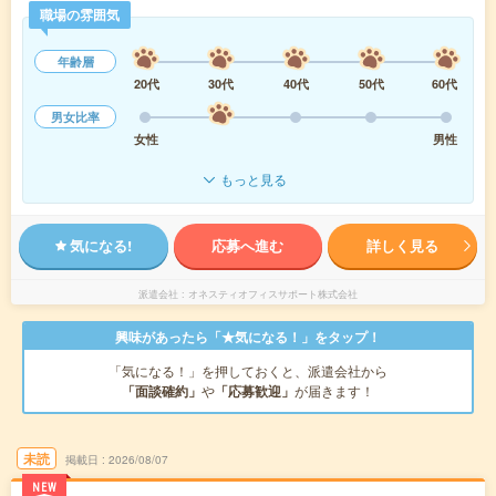
職場の雰囲気
年齢層
20代
30代
40代
50代
60代
男女比率
女性
男性
もっと見る
気になる!
応募へ進む
詳しく見る
派遣会社
オネスティオフィスサポート株式会社
興味があったら「★気になる！」をタップ！
「気になる！」を押しておくと、派遣会社から
「面談確約」
や
「応募歓迎」
が届きます！
未読
掲載日
2026/08/07
NEW