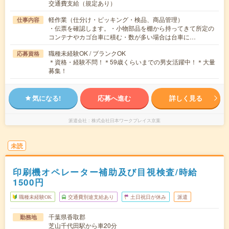
交通費支給（規定あり）
軽作業（仕分け・ピッキング・検品、商品管理）
仕事内容
・伝票を確認します。・小物部品を棚から持ってきて所定の
コンテナやカゴ台車に積む・数が多い場合は台車に…
職種未経験OK / ブランクOK
応募資格
＊資格・経験不問！＊59歳くらいまでの男女活躍中！＊大量
募集！
気になる!
応募へ進む
詳しく見る
派遣会社
株式会社日本ワークプレイス京葉
未読
印刷機オペレーター補助及び目視検査/時給
1500円
職種未経験OK
交通費別途支給あり
土日祝日が休み
派遣
千葉県香取郡
勤務地
芝山千代田駅から車20分