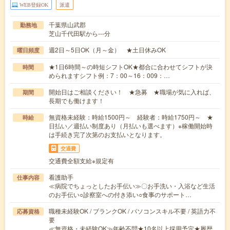
WEB登録OK
派遣
千葉県山武郡
勤務地
芝山千代田駅から---分
週2日～5日OK（月～金） ★土日休みOK
曜日頻度
★1日6時間～の時短シフトOK★都合に合わせてシフトが決
時間
められますシフト例：7：00～16：009：…
開始日はご相談ください！ ★急募 ★職場が気に入れば、
期間
長期でも働けます！
無資格未経験：時給1500円～ 経験者：時給1750円～ ★
時給
日払い／週払い制度あり（月払いも選べます）※稼働開始時
は手続き完了次第のお支払いとなります。
交通費
交通費全額支給※規定有
看護助手
仕事内容
≪病院でちょっとしたお手伝い≫〇お手洗い・入浴など生活
のお手伝い○診察室への付き添い○食事のサポート…
職種未経験OK / ブランクOK / パソコンスキル不要 / 英語力不
応募資格
要
≪無資格・未経験OK≫年齢不問★10名以上採用予定★履歴