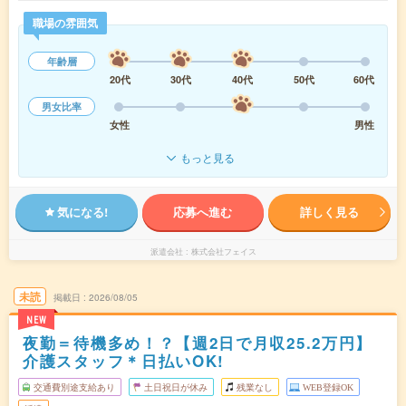
職場の雰囲気
年齢層
20代
30代
40代
50代
60代
男女比率
女性
男性
もっと見る
気になる!
応募へ進む
詳しく見る
派遣会社
株式会社フェイス
未読
掲載日
2026/08/05
NEW
夜勤＝待機多め！？【週2日で月収25.2万円】
介護スタッフ＊日払いOK!
交通費別途支給あり
土日祝日が休み
残業なし
WEB登録OK