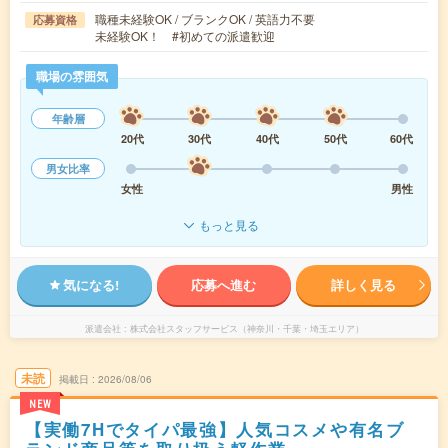
職種未経験OK / ブランクOK / 英語力不要
応募資格
未経験OK！ #初めての派遣歓迎
職場の雰囲気
年齢層
20代
30代
40代
50代
60代
男女比率
女性
男性
もっと見る
気になる!
応募へ進む
詳しく見る
派遣会社
株式会社スタッフサービス（神奈川・千葉・埼玉エリア）
未読
掲載日
2026/08/06
NEW
【実働7Hでタイパ最強】人気コスメや有名ブ