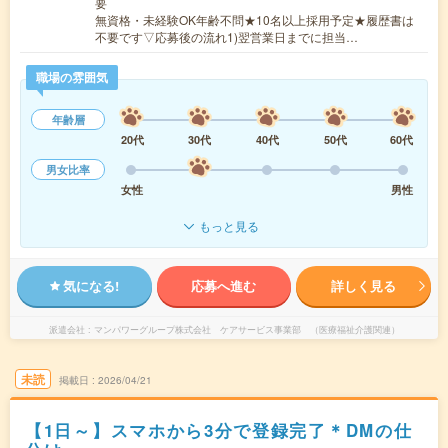
要
無資格・未経験OK年齢不問★10名以上採用予定★履歴書は
不要です▽応募後の流れ1)翌営業日までに担当…
職場の雰囲気
年齢層
20代
30代
40代
50代
60代
男女比率
女性
男性
もっと見る
気になる!
応募へ進む
詳しく見る
派遣会社
マンパワーグループ株式会社 ケアサービス事業部 （医療福祉介護関連）
未読
掲載日
2026/04/21
【1日～】スマホから3分で登録完了＊DMの仕