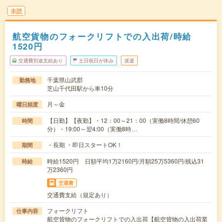
未読
航空貨物のフォークリフトでの入出荷/時給
1520円
交通費別途支給あり
土日祝日が休み
派遣
千葉県山武郡
勤務地
芝山千代田駅から車10分
月～金
曜日頻度
【日勤】【夜勤】・12：00～21：00（実働8時間/休憩60
時間
分）・19:00～翌4:00（実働8時…
・長期 ・即日スタートOK！
期間
時給1520円 日額平均1万2160円/月額25万5360円/残込31
時給
万2360円
交通費
交通費支給（規定あり）
フォークリフト
仕事内容
航空貨物のフォークリフトでの入出荷【航空貨物の入出荷業