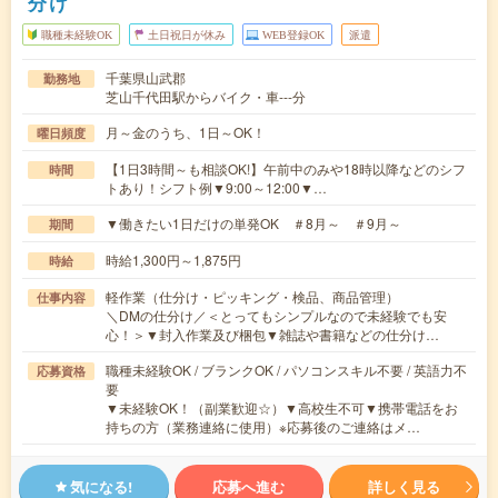
分け
職種未経験OK
土日祝日が休み
WEB登録OK
派遣
千葉県山武郡
勤務地
芝山千代田駅からバイク・車---分
月～金のうち、1日～OK！
曜日頻度
【1日3時間～も相談OK!】午前中のみや18時以降などのシフ
時間
トあり！シフト例▼9:00～12:00▼…
▼働きたい1日だけの単発OK ＃8月～ ＃9月～
期間
時給1,300円～1,875円
時給
軽作業（仕分け・ピッキング・検品、商品管理）
仕事内容
＼DMの仕分け／＜とってもシンプルなので未経験でも安
心！＞▼封入作業及び梱包▼雑誌や書籍などの仕分け…
職種未経験OK / ブランクOK / パソコンスキル不要 / 英語力不
応募資格
要
▼未経験OK！（副業歓迎☆）▼高校生不可▼携帯電話をお
持ちの方（業務連絡に使用）※応募後のご連絡はメ…
気になる!
応募へ進む
詳しく見る