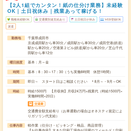
【2人1組でカンタン！紙の仕分け業務】未経験
OK｜土日祝休み｜残業あって稼げる！
職種未経験OK
交通費別途支給あり
土日祝日が休み
WEB登録OK
派遣
千葉県成田市
勤務地
京成成田駅から車30分／成田駅から車30分／成田空港(鉄道)
駅から車20分／空港第２ビル(鉄道)駅から車20分／芝山千代
田駅から車12分
基本：月～金
曜日頻度
基本：8：30～17：30（うち実働8時間 休憩1時間）
時間
即日～ スタート日はご相談ください ＊8月～・9月～OK
期間
時給1500円 【月収例】月収24万円+残業代（時給1500円×
時給
実働8時間×20日）
交通費
交通費全額支給有り（お車通勤の場合はオネスティ規定によ
りガソリン代支給）
軽作業（仕分け・ピッキング・検品、商品管理）
仕事内容
【お仕事内容】大きな印刷工場内が活躍のフィールド！印刷