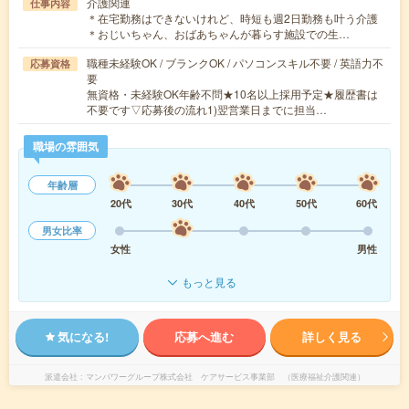
介護関連
仕事内容
＊在宅勤務はできないけれど、時短も週2日勤務も叶う介護
＊おじいちゃん、おばあちゃんが暮らす施設での生…
職種未経験OK / ブランクOK / パソコンスキル不要 / 英語力不
応募資格
要
無資格・未経験OK年齢不問★10名以上採用予定★履歴書は
不要です▽応募後の流れ1)翌営業日までに担当…
職場の雰囲気
年齢層
20代
30代
40代
50代
60代
男女比率
女性
男性
もっと見る
気になる!
応募へ進む
詳しく見る
派遣会社
マンパワーグループ株式会社 ケアサービス事業部 （医療福祉介護関連）