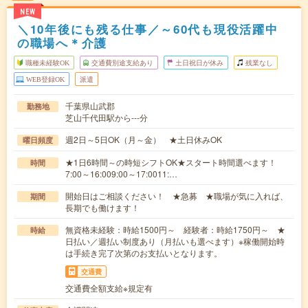
NEW
＼10年後にも残る仕事／～60代も現役活躍中
の職場へ＊介護
職種未経験OK
交通費別途支給あり
土日祝日が休み
残業なし
WEB登録OK
派遣
千葉県山武郡
勤務地
芝山千代田駅から---分
週2日～5日OK（月～金） ★土日休みOK
曜日頻度
★1日6時間～の時短シフトOK★スタート時間選べます！
時間
7:00～16:009:00～17:0011:…
開始日はご相談ください！ ★急募 ★職場が気に入れば、
期間
長期でも働けます！
無資格未経験：時給1500円～ 経験者：時給1750円～ ★
時給
日払い／週払い制度あり（月払いも選べます）※稼働開始時
は手続き完了次第のお支払いとなります。
交通費
交通費全額支給※規定有