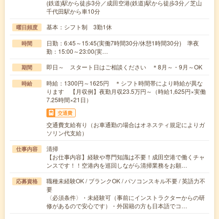
(鉄道)駅から徒歩3分／成田空港(鉄道)駅から徒歩3分／芝山
千代田駅から車10分
基本：シフト制 3勤1休
曜日頻度
日勤：6:45～15:45(実働7時間30分/休憩1時間30分) 準夜
時間
勤：15:00～23:00(実…
即日～ スタート日はご相談ください ＊8月～・9月～OK
期間
時給：1300円～1625円 ＊シフト時間帯により時給が異な
時給
ります 【月収例】夜勤月収23.5万円～（時給1,625円×実働
7.25時間×21日）
交通費
交通費支給有り（お車通勤の場合はオネスティ規定によりガ
ソリン代支給）
清掃
仕事内容
【お仕事内容】経験や専門知識は不要！成田空港で働くチャ
ンスです！！空港内を巡回しながら清掃業務をお願…
職種未経験OK / ブランクOK / パソコンスキル不要 / 英語力不
応募資格
要
〈必須条件〉・未経験可（事前にインストラクターからの研
修があるので安心です）・外国籍の方も日本語でコ…