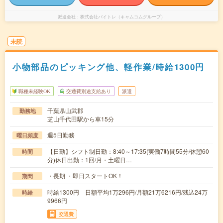
派遣会社
株式会社バイトレ（キャムコムグループ）
未読
小物部品のピッキング他、軽作業/時給1300円
職種未経験OK
交通費別途支給あり
派遣
千葉県山武郡
勤務地
芝山千代田駅から車15分
週5日勤務
曜日頻度
【日勤】シフト制日勤：8:40～17:35(実働7時間55分/休憩60
時間
分)休日出勤：1回/月・土曜日…
・長期 ・即日スタートOK！
期間
時給1300円 日額平均1万296円/月額21万6216円/残込24万
時給
9966円
交通費