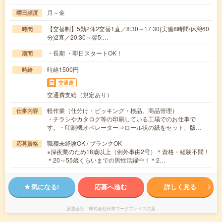
月～金
曜日頻度
【交替制】5勤2休2交替1直／8:30～17:30(実働8時間/休憩60
時間
分)2直／20:30～翌5:…
・長期 ・即日スタートOK！
期間
時給1500円
時給
交通費
交通費支給（規定あり）
軽作業（仕分け・ピッキング・検品、商品管理）
仕事内容
・チラシやカタログ等の印刷している工場でのお仕事で
す。・印刷機オペレーター⇒ロール状の紙をセット、版…
職種未経験OK / ブランクOK
応募資格
※深夜業のため18歳以上（例外事由2号）＊資格・経験不問！
＊20～55歳くらいまでの男性活躍中！＊2…
気になる!
応募へ進む
詳しく見る
派遣会社
株式会社日本ワークプレイス京葉