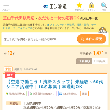
メニュー
気になる!
ログイン
検索
芝山千代田駅周辺
×
友だちと一緒の応募OK
のお仕事一覧
芝山千代田駅の派遣のお仕事情報です。
オフィスワーク・事務系
、
営業・販売・サー
ビス系
、
クリエイティブ系
などのお仕事を取り揃えています。友だちと一緒の応募OK
の条件の他に、
交通費別途支給あり
、
職種未経験OK
、
残業なし
などのこだわり条件も
取り揃えています。
条件の変更
芝山千代田駅周辺 / 友だちと一緒の応募OK
12
1,471
全
件
平均時給:
円
時給順
新着順
未読
掲載日
2026/08/07
NEW
【空港で働こう！清掃スタッフ】未経験～60代
シニア活躍中｜10名募集｜車通勤OK
職種未経験OK
交通費別途支給あり
WEB登録OK
派遣
千葉県成田市
勤務地
京成成田駅から車20分／成田駅から車20分／空港第２ビル