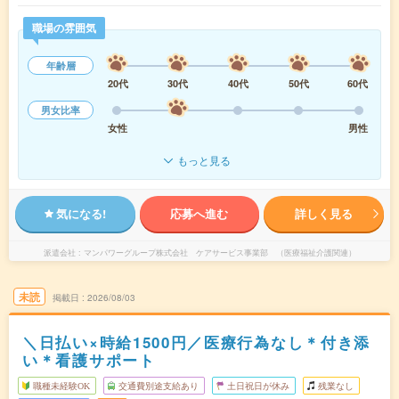
職場の雰囲気
年齢層
20代
30代
40代
50代
60代
男女比率
女性
男性
もっと見る
気になる!
応募へ進む
詳しく見る
派遣会社
マンパワーグループ株式会社 ケアサービス事業部 （医療福祉介護関連）
未読
掲載日
2026/08/03
＼日払い×時給1500円／医療行為なし＊付き添
い＊看護サポート
職種未経験OK
交通費別途支給あり
土日祝日が休み
残業なし