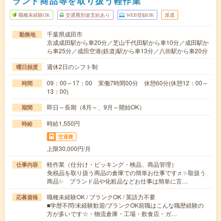
ランド商品等を取り扱う軽作業
職種未経験OK
交通費別途支給あり
WEB登録OK
派遣
千葉県成田市
勤務地
京成成田駅から車20分／芝山千代田駅から車10分／成田駅か
ら車25分／成田空港(鉄道)駅から車13分／八街駅から車20分
週休2日のシフト制
曜日頻度
09：00～17：00 実働7時間00分 休憩60分(休憩12：00～
時間
13：00)
即日～長期（8月～、9月～開始OK）
期間
時給1,550円
時給
交通費
上限30,000円/月
軽作業（仕分け・ピッキング・検品、商品管理）
仕事内容
免税品を取り扱う商品の倉庫での簡単お仕事です♬✨取扱う
商品✨ ブランド品や化粧品などお仕事は簡単に言…
職種未経験OK / ブランクOK / 英語力不要
応募資格
■学歴不問/未経験歓迎/ブランクOK前職はこんな職歴経験の
方が多いです☆・物流倉庫・工場・飲食店・ガ…