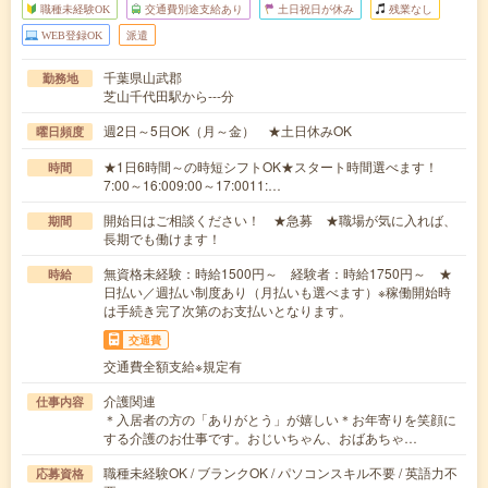
職種未経験OK
交通費別途支給あり
土日祝日が休み
残業なし
WEB登録OK
派遣
千葉県山武郡
勤務地
芝山千代田駅から---分
週2日～5日OK（月～金） ★土日休みOK
曜日頻度
★1日6時間～の時短シフトOK★スタート時間選べます！
時間
7:00～16:009:00～17:0011:…
開始日はご相談ください！ ★急募 ★職場が気に入れば、
期間
長期でも働けます！
無資格未経験：時給1500円～ 経験者：時給1750円～ ★
時給
日払い／週払い制度あり（月払いも選べます）※稼働開始時
は手続き完了次第のお支払いとなります。
交通費
交通費全額支給※規定有
介護関連
仕事内容
＊入居者の方の「ありがとう」が嬉しい＊お年寄りを笑顔に
する介護のお仕事です。おじいちゃん、おばあちゃ…
職種未経験OK / ブランクOK / パソコンスキル不要 / 英語力不
応募資格