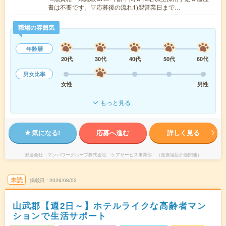
書は不要です。▽応募後の流れ1)翌営業日まで…
職場の雰囲気
年齢層
20代
30代
40代
50代
60代
男女比率
女性
男性
もっと見る
気になる!
応募へ進む
詳しく見る
派遣会社
マンパワーグループ株式会社 ケアサービス事業部 （医療福祉介護関連）
未読
掲載日
2026/08/02
山武郡【週2日～】ホテルライクな高齢者マン
ションで生活サポート