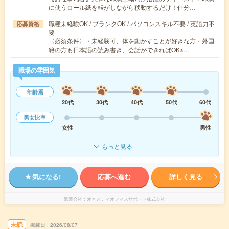
に使うロール紙を転がしながら移動するだけ！仕分…
職種未経験OK / ブランクOK / パソコンスキル不要 / 英語力不
応募資格
要
〈必須条件〉・未経験可、体を動かすことが好きな方・外国
籍の方も日本語の読み書き、会話ができればOK※…
職場の雰囲気
年齢層
20代
30代
40代
50代
60代
男女比率
女性
男性
もっと見る
気になる!
応募へ進む
詳しく見る
派遣会社
オネスティオフィスサポート株式会社
未読
掲載日
2026/08/07