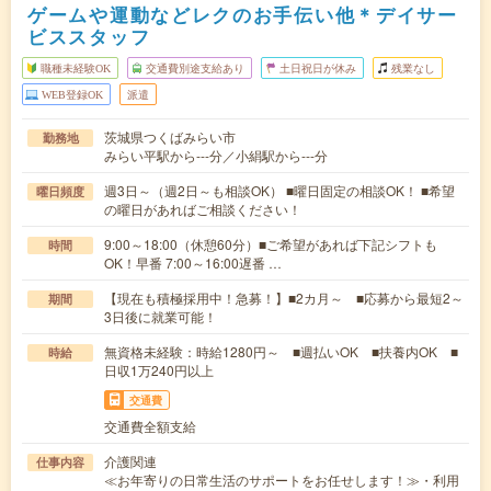
ゲームや運動などレクのお手伝い他＊デイサー
ビススタッフ
職種未経験OK
交通費別途支給あり
土日祝日が休み
残業なし
WEB登録OK
派遣
茨城県つくばみらい市
勤務地
みらい平駅から---分／小絹駅から---分
週3日～（週2日～も相談OK） ■曜日固定の相談OK！ ■希望
曜日頻度
の曜日があればご相談ください！
9:00～18:00（休憩60分）■ご希望があれば下記シフトも
時間
OK！早番 7:00～16:00遅番 …
【現在も積極採用中！急募！】■2カ月～ ■応募から最短2～
期間
3日後に就業可能！
無資格未経験：時給1280円～ ■週払いOK ■扶養内OK ■
時給
日収1万240円以上
交通費
交通費全額支給
介護関連
仕事内容
≪お年寄りの日常生活のサポートをお任せします！≫・利用