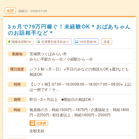
未読
掲載日
2026/07/29
3ヵ月で79万円稼ぐ！未経験OK＊おばあちゃん
のお話相手など＊
職種未経験OK
交通費別途支給あり
WEB登録OK
派遣
茨城県つくばみらい市
勤務地
みらい平駅から---分／小絹駅から---分
シフト制（月～日） ※平日のみなどの相談もOK ※週3なども
曜日頻度
相談OK
【シフト例】07:00～16:0009:00～18:0017:00～09:00※ 上記
時間
は一例です！そ…
即日～2ヶ月以上 ■開始日の相談OK！
期間
無資格の方：時給1500円～1875円 / 介護福祉士：時給1800
時給
円～2250円 / 初任者以上：時給1600円～2000円
交通費
全額支給