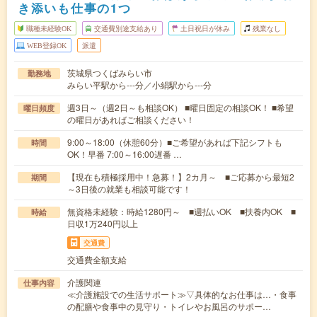
き添いも仕事の1つ
職種未経験OK
交通費別途支給あり
土日祝日が休み
残業なし
WEB登録OK
派遣
茨城県つくばみらい市
勤務地
みらい平駅から---分／小絹駅から---分
週3日～（週2日～も相談OK） ■曜日固定の相談OK！ ■希望
曜日頻度
の曜日があればご相談ください！
9:00～18:00（休憩60分）■ご希望があれば下記シフトも
時間
OK！早番 7:00～16:00遅番 …
【現在も積極採用中！急募！】2カ月～ ■ご応募から最短2
期間
～3日後の就業も相談可能です！
無資格未経験：時給1280円～ ■週払いOK ■扶養内OK ■
時給
日収1万240円以上
交通費
交通費全額支給
介護関連
仕事内容
≪介護施設での生活サポート≫▽具体的なお仕事は…・食事
の配膳や食事中の見守り・トイレやお風呂のサポー…