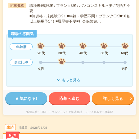
職種未経験OK / ブランクOK / パソコンスキル不要 / 英語力不
応募資格
要
■無資格・未経験OK！■年齢・学歴不問！ブランクOK!■10名
以上採用予定！■履歴書不要■社会保険完…
職場の雰囲気
年齢層
20代
30代
40代
50代
60代
男女比率
女性
男性
もっと見る
気になる!
応募へ進む
詳しく見る
派遣会社
日研トータルソーシング株式会社 メディカルケア事業部
未読
掲載日
2026/08/05
NEW