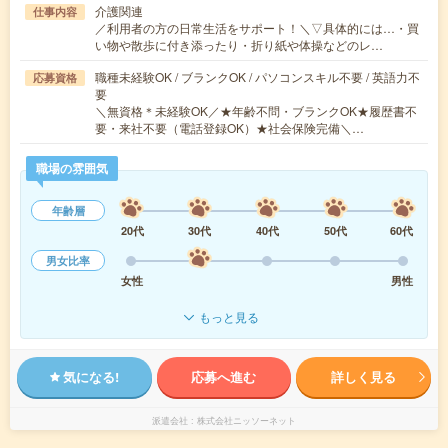
介護関連
仕事内容
／利用者の方の日常生活をサポート！＼▽具体的には…・買
い物や散歩に付き添ったり・折り紙や体操などのレ…
職種未経験OK / ブランクOK / パソコンスキル不要 / 英語力不
応募資格
要
＼無資格＊未経験OK／★年齢不問・ブランクOK★履歴書不
要・来社不要（電話登録OK）★社会保険完備＼…
職場の雰囲気
年齢層
20代
30代
40代
50代
60代
男女比率
女性
男性
もっと見る
気になる!
応募へ進む
詳しく見る
派遣会社
株式会社ニッソーネット