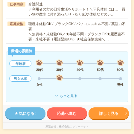
介護関連
仕事内容
／利用者の方の日常生活をサポート！＼▽具体的には…・買
い物や散歩に付き添ったり・折り紙や体操などのレ…
職種未経験OK / ブランクOK / パソコンスキル不要 / 英語力不
応募資格
要
＼無資格＊未経験OK／★年齢不問・ブランクOK★履歴書不
要・来社不要（電話登録OK）★社会保険完備＼…
職場の雰囲気
年齢層
20代
30代
40代
50代
60代
男女比率
女性
男性
もっと見る
気になる!
応募へ進む
詳しく見る
派遣会社
株式会社ニッソーネット