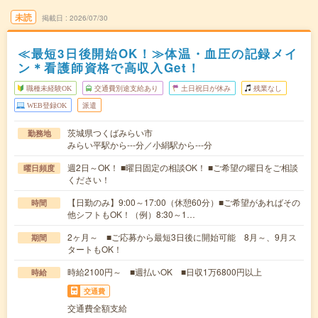
未読
掲載日
2026/07/30
≪最短3日後開始OK！≫体温・血圧の記録メイ
ン＊看護師資格で高収入Get！
職種未経験OK
交通費別途支給あり
土日祝日が休み
残業なし
WEB登録OK
派遣
茨城県つくばみらい市
勤務地
みらい平駅から---分／小絹駅から---分
週2日～OK！ ■曜日固定の相談OK！ ■ご希望の曜日をご相談
曜日頻度
ください！
【日勤のみ】9:00～17:00（休憩60分）■ご希望があればその
時間
他シフトもOK！（例）8:30～1…
2ヶ月～ ■ご応募から最短3日後に開始可能 8月～、9月ス
期間
タートもOK！
時給2100円～ ■週払いOK ■日収1万6800円以上
時給
交通費
交通費全額支給