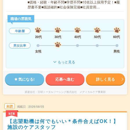
■資格・経験・年齢不問■学歴不問■10名以上採用予定！■履
歴書不要■面談確約■社会保険完備■社員登用…
職場の雰囲気
年齢層
20代
30代
40代
50代
60代
男女比率
女性
男性
もっと見る
気になる!
応募へ進む
詳しく見る
派遣会社
日研トータルソーシング株式会社 メディカルケア事業部
未読
掲載日
2026/08/05
NEW
【志望動機は何でもいい＊条件合えばOK！】
施設のケアスタッフ