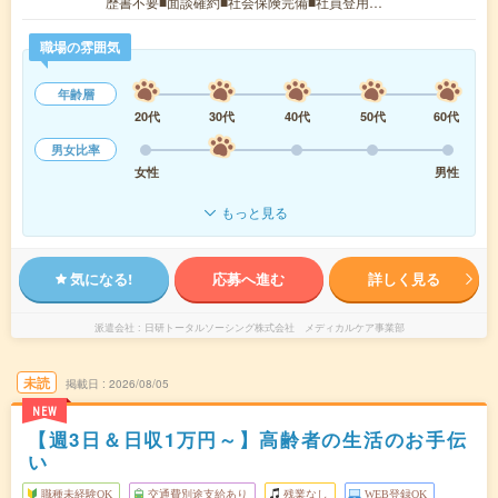
歴書不要■面談確約■社会保険完備■社員登用…
職場の雰囲気
年齢層
20代
30代
40代
50代
60代
男女比率
女性
男性
もっと見る
気になる!
応募へ進む
詳しく見る
派遣会社
日研トータルソーシング株式会社 メディカルケア事業部
未読
掲載日
2026/08/05
NEW
【週3日＆日収1万円～】高齢者の生活のお手伝
い
職種未経験OK
交通費別途支給あり
残業なし
WEB登録OK