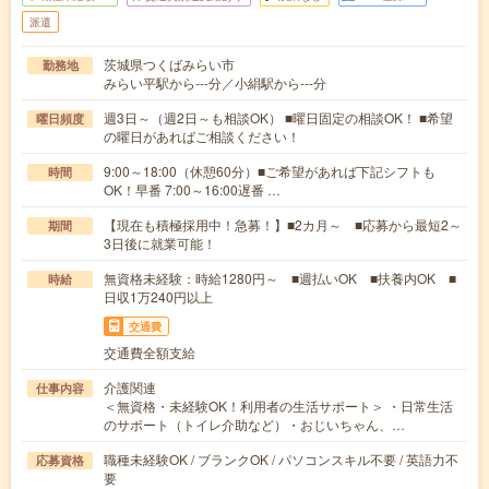
派遣
茨城県つくばみらい市
勤務地
みらい平駅から---分／小絹駅から---分
週3日～（週2日～も相談OK） ■曜日固定の相談OK！ ■希望
曜日頻度
の曜日があればご相談ください！
9:00～18:00（休憩60分）■ご希望があれば下記シフトも
時間
OK！早番 7:00～16:00遅番 …
【現在も積極採用中！急募！】■2カ月～ ■応募から最短2～
期間
3日後に就業可能！
無資格未経験：時給1280円～ ■週払いOK ■扶養内OK ■
時給
日収1万240円以上
交通費
交通費全額支給
介護関連
仕事内容
＜無資格・未経験OK！利用者の生活サポート＞ ・日常生活
のサポート（トイレ介助など）・おじいちゃん、…
職種未経験OK / ブランクOK / パソコンスキル不要 / 英語力不
応募資格
要