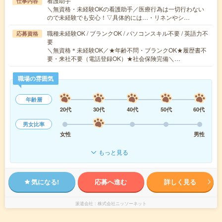
看護助手
仕事内容
＼無資格・未経験OKの看護助手／医療行為は一切行わない
ので未経験でも安心！▽具体的には…・リネンやシ…
職種未経験OK / ブランクOK / パソコンスキル不要 / 英語力不
応募資格
要
＼無資格＊未経験OK／★年齢不問・ブランクOK★履歴書不
要・来社不要（電話登録OK）★社会保険完備＼…
職場の雰囲気
年齢層
20代
30代
40代
50代
60代
男女比率
女性
男性
もっと見る
気になる!
応募へ進む
詳しく見る
派遣会社
株式会社ニッソーネット