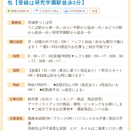
包【登録は研究学園駅徒歩2分】
職種未経験OK
土日祝日が休み
WEB登録OK
派遣
茨城県つくば市
勤務地
つくば駅から車---分／みらい平駅から徒歩---分／みどりの駅
から徒歩---分／研究学園駅から徒歩---分
月～日曜の中で1日～OK！ ＊シフト自由！好きな曜日で働け
曜日頻度
ます！ ＊週3～5日の固定のお仕事もご紹介可能です！
9：00～17：00(実働7時間)▼シフト例8：00～17：008：30
時間
～17：308：45～17：…
【急募】1日～OK（業法に基づく規定あり）＊即日スタート
期間
OK！登録後は好きな時に働けます！
時給1266円～ ■全額日払いOK（規定あり）※現金払いも
時給
OK！ ■初勤務手当（※規定による）
軽作業（仕分け・ピッキング・検品、商品管理）
仕事内容
アーティストグッズの検品・梱包・ピッキングをお願いしま
す▼ご紹介できるお仕事例▼・通販商品にシール貼…
職種未経験OK / ブランクOK / パソコンスキル不要 / 英語力不
応募資格
要
高校生は不可過度な染髪、ヒゲ、ネイルはご遠慮ください携