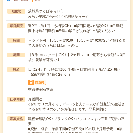
茨城県つくばみらい市
勤務地
みらい平駅から---分／小絹駅から---分
週2回（週1回～も相談OK） ■曜日固定の相談OK！ ■日勤期
曜日頻度
間中は週3日勤務 ■希望の曜日があればご相談ください！
▽シフト例・16:30～翌9:30・16:30～翌10:30など※慣れるま
時間
での最初のうちは日勤からの…
【8月中のスタートOK！】2カ月～ ■ご応募から最短2～3日
期間
後に就業が可能です！
日収2.4万円：時給1280円×8h＋残業割増（時給1.25×8h）
時給
+深夜割増（時給0.25×5h）
交通費
交通費全額支給
介護関連
仕事内容
<お年寄りの見守りサポート>老人ホームや介護施設で生活さ
れるお年寄りのケアをお任せします。▽具体的に…
職種未経験OK / ブランクOK / パソコンスキル不要 / 英語力不
応募資格
要
■資格・経験・年齢不問■学歴不問■10名以上採用予定！■履