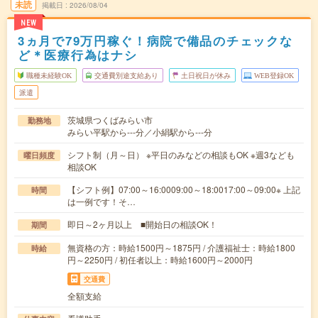
未読
掲載日
2026/08/04
NEW
3ヵ月で79万円稼ぐ！病院で備品のチェックな
ど＊医療行為はナシ
職種未経験OK
交通費別途支給あり
土日祝日が休み
WEB登録OK
派遣
茨城県つくばみらい市
勤務地
みらい平駅から---分／小絹駅から---分
シフト制（月～日） ※平日のみなどの相談もOK ※週3なども
曜日頻度
相談OK
【シフト例】07:00～16:0009:00～18:0017:00～09:00※ 上記
時間
は一例です！そ…
即日～2ヶ月以上 ■開始日の相談OK！
期間
無資格の方：時給1500円～1875円 / 介護福祉士：時給1800
時給
円～2250円 / 初任者以上：時給1600円～2000円
交通費
全額支給