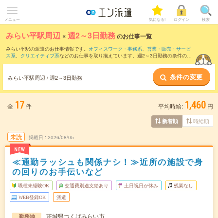
メニュー
気になる!
ログイン
検索
みらい平駅周辺
×
週2～3日勤務
のお仕事一覧
みらい平駅の派遣のお仕事情報です。
オフィスワーク・事務系
、
営業・販売・サービ
ス系
、
クリエイティブ系
などのお仕事を取り揃えています。週2～3日勤務の条件の他
に、
交通費別途支給あり
、
職種未経験OK
、
友だちと一緒の応募OK
などのこだわり条
件も取り揃えています。
条件の変更
みらい平駅周辺 / 週2～3日勤務
17
1,460
全
件
平均時給:
円
時給順
新着順
未読
掲載日
2026/08/05
NEW
≪通勤ラッシュも関係ナシ！≫近所の施設で身
の回りのお手伝いなど
職種未経験OK
交通費別途支給あり
土日祝日が休み
残業なし
WEB登録OK
派遣
茨城県つくばみらい市
勤務地