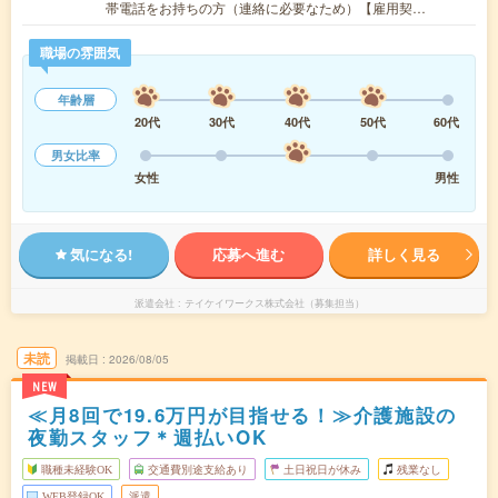
帯電話をお持ちの方（連絡に必要なため）【雇用契…
職場の雰囲気
年齢層
20代
30代
40代
50代
60代
男女比率
女性
男性
気になる!
応募へ進む
詳しく見る
派遣会社
テイケイワークス株式会社（募集担当）
未読
掲載日
2026/08/05
NEW
≪月8回で19.6万円が目指せる！≫介護施設の
夜勤スタッフ＊週払いOK
職種未経験OK
交通費別途支給あり
土日祝日が休み
残業なし
WEB登録OK
派遣