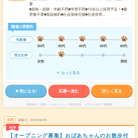
要
■資格・経験・年齢不問■学歴不問■10名以上採用予定！■履
歴書不要■面談確約■社会保険完備■社員登用…
職場の雰囲気
年齢層
20代
30代
40代
50代
60代
男女比率
女性
男性
もっと見る
気になる!
応募へ進む
詳しく見る
派遣会社
日研トータルソーシング株式会社 メディカルケア事業部
未読
掲載日
2026/08/05
NEW
【オープニング募集】おばあちゃんのお散歩付