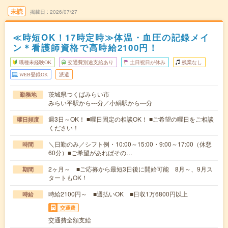
未読
掲載日
2026/07/27
≪時短OK！17時定時≫体温・血圧の記録メイ
ン＊看護師資格で高時給2100円！
職種未経験OK
交通費別途支給あり
土日祝日が休み
残業なし
WEB登録OK
派遣
茨城県つくばみらい市
勤務地
みらい平駅から---分／小絹駅から---分
週3日～OK！ ■曜日固定の相談OK！ ■ご希望の曜日をご相談
曜日頻度
ください！
＼日勤のみ／シフト例・10:00～15:00・9:00～17:00（休憩
時間
60分）■ご希望があればその…
2ヶ月～ ■ご応募から最短3日後に開始可能 8月～、9月ス
期間
タートもOK！
時給2100円～ ■週払いOK ■日収1万6800円以上
時給
交通費
交通費全額支給