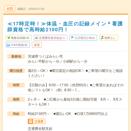
未読
掲載日
2026/07/30
≪17時定時！≫体温・血圧の記録メイン＊看護
師資格で高時給2100円！
職種未経験OK
交通費別途支給あり
土日祝日が休み
残業なし
WEB登録OK
派遣
茨城県つくばみらい市
勤務地
みらい平駅から---分／小絹駅から---分
週2日～OK！ ■曜日固定の相談OK！ ■ご希望の曜日をご相談
曜日頻度
ください！
【日勤のみ】9:00～17:00（休憩60分）■ご希望があればその
時間
他シフトもOK！（例）8:30～1…
2ヶ月～ ■ご応募から最短3日後に開始可能 8月～、9月ス
期間
タートもOK！
時給2100円～ ■週払いOK ■日収1万6800円以上
時給
交通費
交通費全額支給