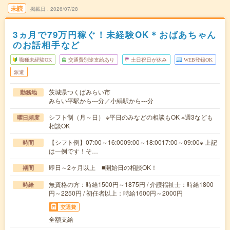
未読
掲載日
2026/07/28
3ヵ月で79万円稼ぐ！未経験OK＊おばあちゃん
のお話相手など
職種未経験OK
交通費別途支給あり
土日祝日が休み
WEB登録OK
派遣
茨城県つくばみらい市
勤務地
みらい平駅から---分／小絹駅から---分
シフト制（月～日） ※平日のみなどの相談もOK ※週3なども
曜日頻度
相談OK
【シフト例】07:00～16:0009:00～18:0017:00～09:00※ 上記
時間
は一例です！そ…
即日～2ヶ月以上 ■開始日の相談OK！
期間
無資格の方：時給1500円～1875円 / 介護福祉士：時給1800
時給
円～2250円 / 初任者以上：時給1600円～2000円
交通費
全額支給