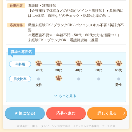
看護師・准看護師
仕事内容
【介護施設で体調などの記録がメイン＊看護師】▼具体的に
は…○体温、血圧などのチェック・記録○お薬の飲…
職種未経験OK / ブランクOK / パソコンスキル不要 / 英語力不
応募資格
要
≪履歴書不要≫・年齢不問（50代・60代の方も活躍中！）・
未経験OK・ブランクOK・看護師資格（准看…
職場の雰囲気
年齢層
20代
30代
40代
50代
60代
男女比率
女性
男性
もっと見る
気になる!
応募へ進む
詳しく見る
派遣会社
日研トータルソーシング株式会社 メディカルケア事業部 ナース派遣