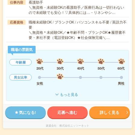
看護助手
仕事内容
＼無資格・未経験OKの看護助手／医療行為は一切行わない
ので未経験でも安心！▽具体的には…・リネンやシ…
職種未経験OK / ブランクOK / パソコンスキル不要 / 英語力不
応募資格
要
＼無資格＊未経験OK／★年齢不問・ブランクOK★履歴書不
要・来社不要（電話登録OK）★社会保険完備＼…
職場の雰囲気
年齢層
20代
30代
40代
50代
60代
男女比率
女性
男性
もっと見る
気になる!
応募へ進む
詳しく見る
派遣会社
株式会社ニッソーネット