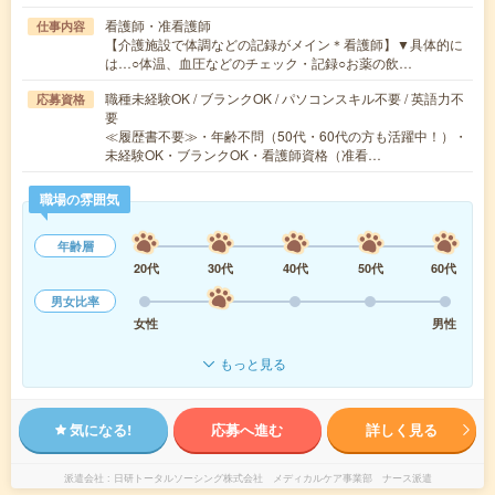
看護師・准看護師
仕事内容
【介護施設で体調などの記録がメイン＊看護師】▼具体的に
は…○体温、血圧などのチェック・記録○お薬の飲…
職種未経験OK / ブランクOK / パソコンスキル不要 / 英語力不
応募資格
要
≪履歴書不要≫・年齢不問（50代・60代の方も活躍中！）・
未経験OK・ブランクOK・看護師資格（准看…
職場の雰囲気
年齢層
20代
30代
40代
50代
60代
男女比率
女性
男性
もっと見る
気になる!
応募へ進む
詳しく見る
派遣会社
日研トータルソーシング株式会社 メディカルケア事業部 ナース派遣