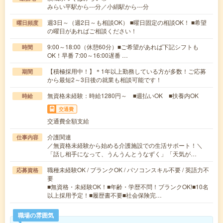
みらい平駅から---分／小絹駅から---分
週3日～（週2日～も相談OK） ■曜日固定の相談OK！ ■希望
曜日頻度
の曜日があればご相談ください！
9:00～18:00（休憩60分）■ご希望があれば下記シフトも
時間
OK！早番 7:00～16:00遅番 …
【積極採用中！】＊1年以上勤務している方が多数！ご応募
期間
から最短2～3日後の就業も相談可能です！
無資格未経験：時給1280円～ ■週払いOK ■扶養内OK
時給
交通費
交通費全額支給
介護関連
仕事内容
／無資格未経験から始める介護施設での生活サポート！＼
「話し相手になって、うんうんとうなずく」「天気が…
職種未経験OK / ブランクOK / パソコンスキル不要 / 英語力不
応募資格
要
■無資格・未経験OK！■年齢・学歴不問！ブランクOK!■10名
以上採用予定！■履歴書不要■社会保険完…
職場の雰囲気