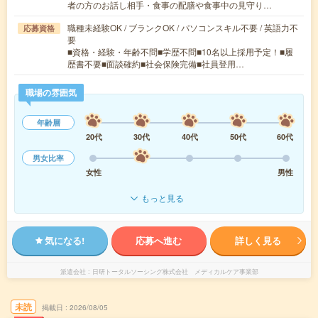
者の方のお話し相手・食事の配膳や食事中の見守り…
職種未経験OK / ブランクOK / パソコンスキル不要 / 英語力不
応募資格
要
■資格・経験・年齢不問■学歴不問■10名以上採用予定！■履
歴書不要■面談確約■社会保険完備■社員登用…
職場の雰囲気
年齢層
20代
30代
40代
50代
60代
男女比率
女性
男性
もっと見る
気になる!
応募へ進む
詳しく見る
派遣会社
日研トータルソーシング株式会社 メディカルケア事業部
未読
掲載日
2026/08/05