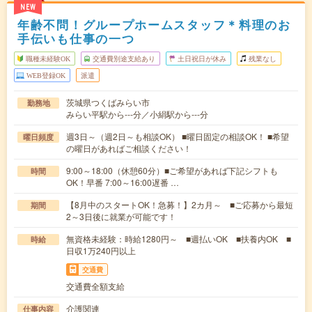
NEW
年齢不問！グループホームスタッフ＊料理のお
手伝いも仕事の一つ
職種未経験OK
交通費別途支給あり
土日祝日が休み
残業なし
WEB登録OK
派遣
茨城県つくばみらい市
勤務地
みらい平駅から---分／小絹駅から---分
週3日～（週2日～も相談OK） ■曜日固定の相談OK！ ■希望
曜日頻度
の曜日があればご相談ください！
9:00～18:00（休憩60分）■ご希望があれば下記シフトも
時間
OK！早番 7:00～16:00遅番 …
【8月中のスタートOK！急募！】2カ月～ ■ご応募から最短
期間
2～3日後に就業が可能です！
無資格未経験：時給1280円～ ■週払いOK ■扶養内OK ■
時給
日収1万240円以上
交通費
交通費全額支給
介護関連
仕事内容