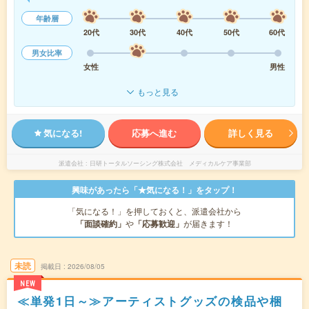
年齢層
20代
30代
40代
50代
60代
男女比率
女性
男性
もっと見る
気になる!
応募へ進む
詳しく見る
派遣会社
日研トータルソーシング株式会社 メディカルケア事業部
興味があったら「★気になる！」をタップ！
「気になる！」を押しておくと、派遣会社から
「面談確約」
や
「応募歓迎」
が届きます！
未読
掲載日
2026/08/05
NEW
≪単発1日～≫アーティストグッズの検品や梱