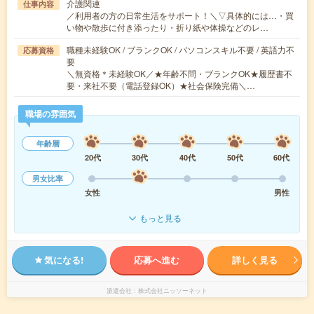
介護関連
仕事内容
／利用者の方の日常生活をサポート！＼▽具体的には…・買
い物や散歩に付き添ったり・折り紙や体操などのレ…
職種未経験OK / ブランクOK / パソコンスキル不要 / 英語力不
応募資格
要
＼無資格＊未経験OK／★年齢不問・ブランクOK★履歴書不
要・来社不要（電話登録OK）★社会保険完備＼…
職場の雰囲気
年齢層
20代
30代
40代
50代
60代
男女比率
女性
男性
もっと見る
気になる!
応募へ進む
詳しく見る
派遣会社
株式会社ニッソーネット