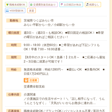
職種未経験OK
交通費別途支給あり
土日祝日が休み
残業なし
WEB登録OK
派遣
茨城県つくばみらい市
勤務地
みらい平駅から---分／小絹駅から---分
週3日～（週2日～も相談OK） ■曜日固定の相談OK！ ■希望
曜日頻度
の曜日があればご相談ください！
9:00～18:00（休憩60分）■ご希望があれば下記シフトも
時間
OK！早番 7:00～16:00遅番 …
【8月中のスタートOK！急募！】2カ月～ ■ご応募から最短
期間
2～3日後に就業が可能です！
無資格未経験：時給1280円～ ■週払いOK ■扶養内OK ■
時給
日収1万240円以上
交通費
交通費全額支給
介護関連
仕事内容
／介護施設での生活サポート！＼「話し相手になって、うん
うんとうなずく」「天気がいいからお散歩に連れ出…
職種未経験OK / ブランクOK / パソコンスキル不要 / 英語力不
応募資格