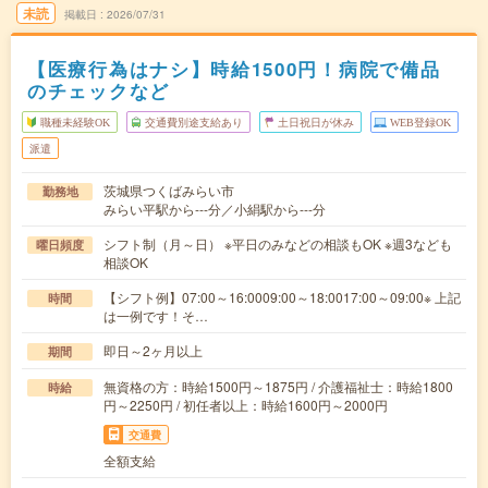
未読
掲載日
2026/07/31
【医療行為はナシ】時給1500円！病院で備品
のチェックなど
職種未経験OK
交通費別途支給あり
土日祝日が休み
WEB登録OK
派遣
茨城県つくばみらい市
勤務地
みらい平駅から---分／小絹駅から---分
シフト制（月～日） ※平日のみなどの相談もOK ※週3なども
曜日頻度
相談OK
【シフト例】07:00～16:0009:00～18:0017:00～09:00※ 上記
時間
は一例です！そ…
即日～2ヶ月以上
期間
無資格の方：時給1500円～1875円 / 介護福祉士：時給1800
時給
円～2250円 / 初任者以上：時給1600円～2000円
交通費
全額支給