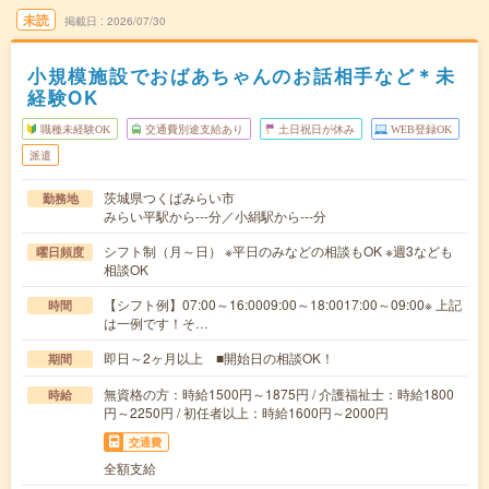
未読
掲載日
2026/07/30
小規模施設でおばあちゃんのお話相手など＊未
経験OK
職種未経験OK
交通費別途支給あり
土日祝日が休み
WEB登録OK
派遣
茨城県つくばみらい市
勤務地
みらい平駅から---分／小絹駅から---分
シフト制（月～日） ※平日のみなどの相談もOK ※週3なども
曜日頻度
相談OK
【シフト例】07:00～16:0009:00～18:0017:00～09:00※ 上記
時間
は一例です！そ…
即日～2ヶ月以上 ■開始日の相談OK！
期間
無資格の方：時給1500円～1875円 / 介護福祉士：時給1800
時給
円～2250円 / 初任者以上：時給1600円～2000円
交通費
全額支給