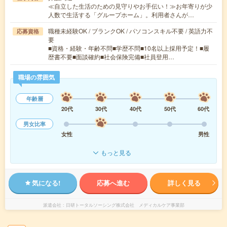
≪自立した生活のための見守りやお手伝い！≫お年寄りが少
人数で生活する「グループホーム」。利用者さんが…
職種未経験OK / ブランクOK / パソコンスキル不要 / 英語力不
応募資格
要
■資格・経験・年齢不問■学歴不問■10名以上採用予定！■履
歴書不要■面談確約■社会保険完備■社員登用…
職場の雰囲気
年齢層
20代
30代
40代
50代
60代
男女比率
女性
男性
もっと見る
気になる!
応募へ進む
詳しく見る
派遣会社
日研トータルソーシング株式会社 メディカルケア事業部