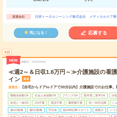
日研トータルソーシング株式会社 メディカルケア事
派遣会社
応募する
気になる！
未読
NEW
掲載日
2026/08/09
≪週2～＆日収1.6万円～≫介護施設の看
イン
派遣
【自宅からドアtoドアで30分以内】介護施設でのお仕事
派遣先
職種未経験OK
社会人未経験OK
ブランクOK
既卒第二新卒OK
10
友達と一緒OK
OA不要
英語不要
履歴書不要
40～50代活躍
し
週4日勤務
週5日勤務
平日休
朝10時以降スタート
残業少
シフ