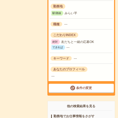
勤務地
みらい平
駅/路線
職種
---
こだわりINDEX
友だちと一緒の応募OK
絶対
---
できれば
キーワード
---
あなたのプロフィール
---
条件の変更
他の検索結果を見る
勤務地でお仕事情報をさがす