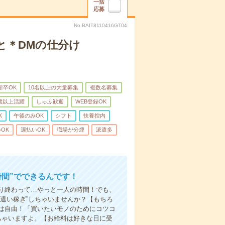
一括
応募
No.BAIT8110416GT04
と＊DMの仕分け
新卒OK
10名以上の大量募集
複数名募集
0歳以上活躍
しゅふ歓迎
WEB登録OK
K
午後のみOK
シフト
扶養控内
OK
週払いOK
職場が分煙
派遣多
時間”でできるんです！
り終わって…やっと一人の時間！でも、
遣い稼ぎ”しちゃいませんか？【もちろ
方は自由！「買いたいモノのためにコツコ
ちゃいますよ。【お給料は好きな日に受