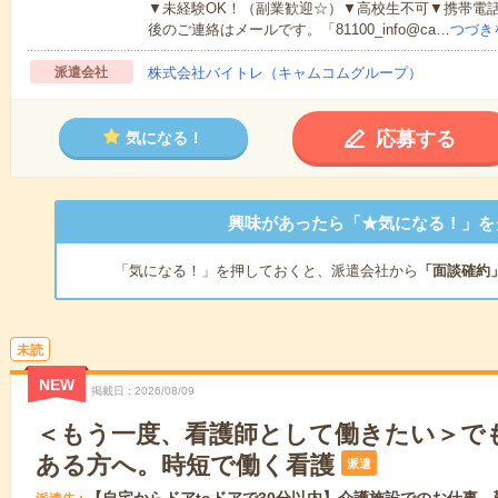
▼未経験OK！（副業歓迎☆）▼高校生不可▼携帯電
後のご連絡はメールです。「81100_info@ca…
つづき
派遣会社
株式会社バイトレ（キャムコムグループ）
応募する
気になる！
興味があったら「★気になる！」を
「気になる！」を押しておくと、派遣会社から
「面談確約
未読
NEW
掲載日
2026/08/09
＜もう一度、看護師として働きたい＞で
ある方へ。時短で働く看護
派遣