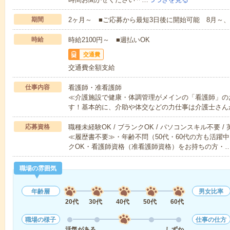
期間
2ヶ月～ ■ご応募から最短3日後に開始可能 8月～、
時給
時給2100円～ ■週払いOK
交通費
交通費全額支給
仕事内容
看護師・准看護師
≪介護施設で健康・体調管理がメインの「看護師」の
す！基本的に、介助や体交などの力仕事は介護士さん
応募資格
職種未経験OK / ブランクOK / パソコンスキル不要 /
≪履歴書不要≫・年齢不問（50代・60代の方も活躍中
クOK・看護師資格（准看護師資格）をお持ちの方・
職場の雰囲気
年齢層
男女比率
20代
30代
40代
50代
60代
職場の様子
仕事の仕方
活気がある
しずか