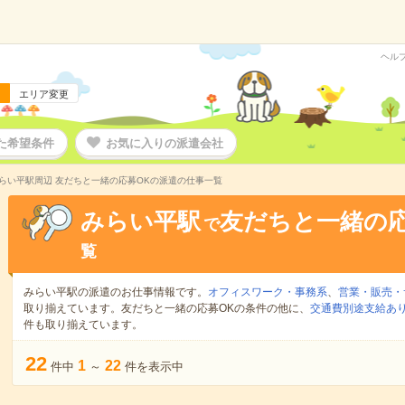
ヘル
エリア変更
た希望条件
お気に入りの派遣会社
らい平駅周辺 友だちと一緒の応募OKの派遣の仕事一覧
みらい平駅
友だちと一緒の応
で
覧
みらい平駅の派遣のお仕事情報です。
オフィスワーク・事務系
、
営業・販売・
取り揃えています。友だちと一緒の応募OKの条件の他に、
交通費別途支給あ
件も取り揃えています。
22
1
22
件中
～
件を表示中