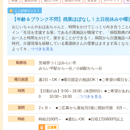
制服
服装自由
週払いOK
職場が分煙
派遣多
ルーティン
看
ここがポイント！
【年齢＆ブランク不問】残業ほぼなし！土日祝休みや曜
おじいちゃんやおばあちゃんと、時間をかけてじっくり向き合うこと
イン「生活を支援する場」である介護施設が職場です。「病院勤務の
お一人と時間をかけて、接することができる！」病院から介護施設へ
時代、介護現場を経験している看護師さんの需要はますます高くなり
よってキ…
つづきを見る
勤務地
茨城県つくばみらい市
みらい平駅から---分／小絹駅から---分
曜日頻度
週2日～OK！■曜日固定の相談OK！■ご希望の曜日を
時間
【日勤のみ】9:00～18:00（休憩60分）■ご希望があれ
0 10:00～19:00 …
つづきを見る
期間
2ヶ月～ ■ご応募から最短3日後に開始可能 8月～、
時給
時給2100円～ ■週払いOK ■日収1万6800円以上
交通費