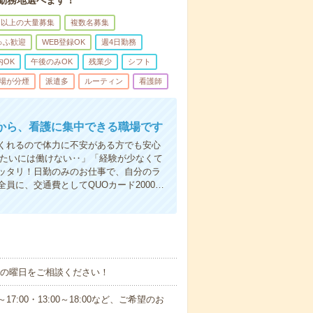
。勤務地選べます！
名以上の大量募集
複数名募集
ゅふ歓迎
WEB登録OK
週4日勤務
内OK
午後のみOK
残業少
シフト
場が分煙
派遣多
ルーティン
看護師
から、看護に集中できる職場です
くれるので体力に不安がある方でも安心
みたいには働けない‥」「経験が少なくて
ッタリ！日勤のみのお仕事で、自分のラ
に、交通費としてQUOカード2000…
望の曜日をご相談ください！
17:00・13:00～18:00など、ご希望のお