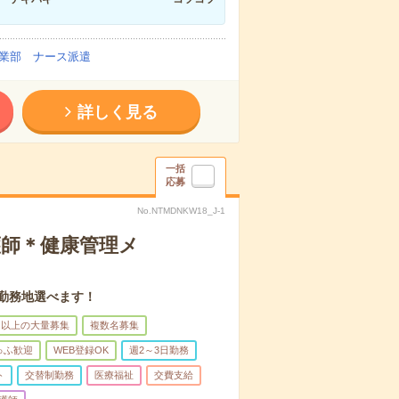
業部 ナース派遣
詳しく見る
一括
応募
No.NTMDNKW18_J-1
護師＊健康管理メ
。勤務地選べます！
名以上の大量募集
複数名募集
ゅふ歓迎
WEB登録OK
週2～3日勤務
ト
交替制勤務
医療福祉
交費支給