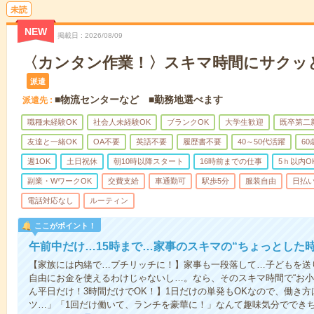
未読
NEW
掲載日
2026/08/09
〈カンタン作業！〉スキマ時間にサクッ
派遣
■物流センターなど ■勤務地選べます
派遣先
職種未経験OK
社会人未経験OK
ブランクOK
大学生歓迎
既卒第二
友達と一緒OK
OA不要
英語不要
履歴書不要
40～50代活躍
6
週1OK
土日祝休
朝10時以降スタート
16時前までの仕事
5ｈ以内O
副業・WワークOK
交費支給
車通勤可
駅歩5分
服装自由
日払い
電話対応なし
ルーティン
ここがポイント！
午前中だけ…15時まで…家事のスキマの“ちょっとした
【家族には内緒で…プチリッチに！】家事も一段落して…子どもを送
自由にお金を使えるわけじゃないし…。なら、そのスキマ時間で“お小
ん平日だけ！3時間だけでOK！】1日だけの単発もOKなので、働き
ツ…」「1回だけ働いて、ランチを豪華に！」なんて趣味気分ででき