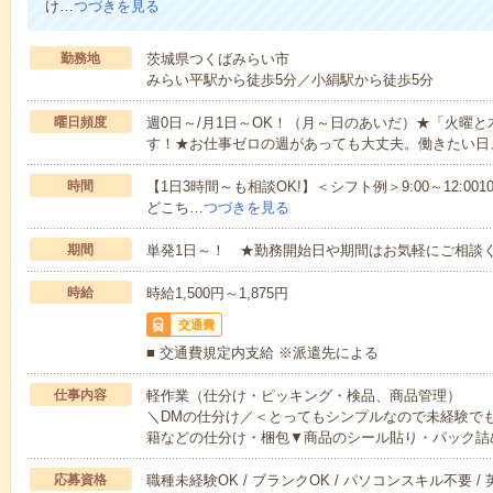
け…
つづきを見る
勤務地
茨城県つくばみらい市
みらい平駅から徒歩5分／小絹駅から徒歩5分
曜日頻度
週0日～/月1日～OK！（月～日のあいだ）★「火曜
す！★お仕事ゼロの週があっても大丈夫。働きたい日
時間
【1日3時間～も相談OK!】＜シフト例＞9:00～12:0010:00～1
どこち…
つづきを見る
期間
単発1日～！ ★勤務開始日や期間はお気軽にご相談く
時給
時給1,500円～1,875円
交通費
■ 交通費規定内支給 ※派遣先による
仕事内容
軽作業（仕分け・ピッキング・検品、商品管理）
＼DMの仕分け／＜とってもシンプルなので未経験で
籍などの仕分け・梱包▼商品のシール貼り・パック詰
応募資格
職種未経験OK / ブランクOK / パソコンスキル不要 /