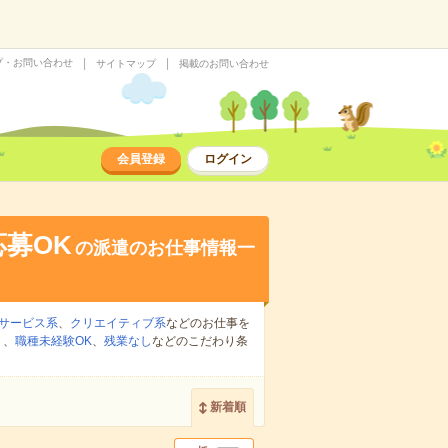
プ・お問い合わせ
サイトマップ
掲載のお問い合わせ
会員登録
ログイン
募OK
の派遣のお仕事情報一
サービス系
、
クリエイティブ系
などのお仕事を
り
、
職種未経験OK
、
残業なし
などのこだわり条
新着順