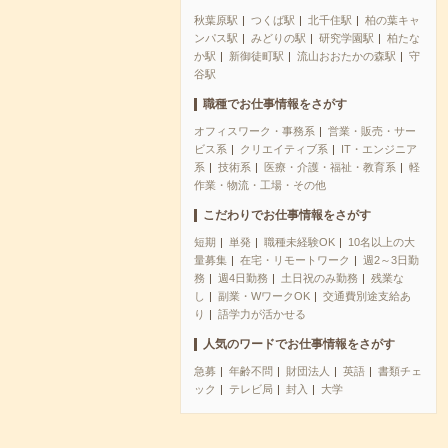
秋葉原駅
つくば駅
北千住駅
柏の葉キャ
ンパス駅
みどりの駅
研究学園駅
柏たな
か駅
新御徒町駅
流山おおたかの森駅
守
谷駅
職種でお仕事情報をさがす
オフィスワーク・事務系
営業・販売・サー
ビス系
クリエイティブ系
IT・エンジニア
系
技術系
医療・介護・福祉・教育系
軽
作業・物流・工場・その他
こだわりでお仕事情報をさがす
短期
単発
職種未経験OK
10名以上の大
量募集
在宅・リモートワーク
週2～3日勤
務
週4日勤務
土日祝のみ勤務
残業な
し
副業・WワークOK
交通費別途支給あ
り
語学力が活かせる
人気のワードでお仕事情報をさがす
急募
年齢不問
財団法人
英語
書類チェ
ック
テレビ局
封入
大学