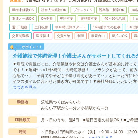
【自宅からドアtoドアで30分以内】介護施設でのお仕事
派遣先
職種未経験OK
社会人未経験OK
ブランクOK
既卒第二新卒OK
10
友達と一緒OK
OA不要
英語不要
履歴書不要
40～50代活躍
し
週5日勤務
土日祝休
朝10時以降スタート
16時前までの仕事
5ｈ以
交替制勤務
医療福祉
交費支給
制服
服装自由
週払いOK
職
ここがポイント！
介護施設で体調管理！介護士さんがサポートしてくれる
▼病院で負担だった、介助業務や体交は介護士さんが基本的に行って
です！▼週4日～×1日5時間～の時短勤務！「ブランクがあって、前
心配で‥」「子育てや子どもの送り迎えがあって‥」といった方にピ
イフスタイルに合わせた働き方が可能です！▼来社登録いただいた方全員
つづきを見る
勤務地
茨城県つくばみらい市
みらい平駅から---分／小絹駅から---分
曜日頻度
月～日のうち、週4日！■曜日固定の相談OK！■ご希
時間
＼日勤の1日5時間のみ／【例】・9:00～14:00・12:00～
時間お聞かせください＾…
つづきを見る