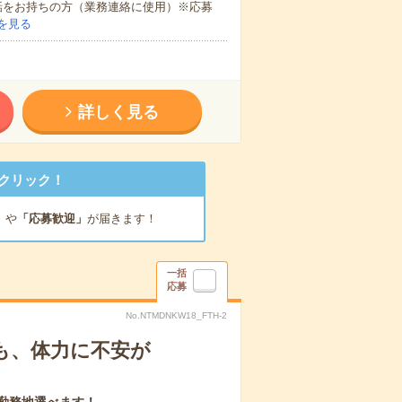
話をお持ちの方（業務連絡に使用）※応募
を見る
詳しく見る
クリック！
」
や
「応募歓迎」
が届きます！
一括
応募
No.NTMDNKW18_FTH-2
も、体力に不安が