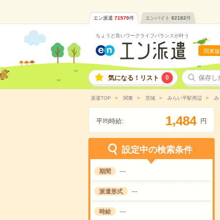
エン派遣
71570
件
エンバイト
82182
件
ちょうど良いワークライフバランスが叶う
関東版
気になる！リスト
0
保存し
派遣TOP
関東
茨城
みらい平駅周辺
み
,
1
4
8
4
平均時給:
円
設定中の検索条件
期間
---
派遣形式
---
時給
---