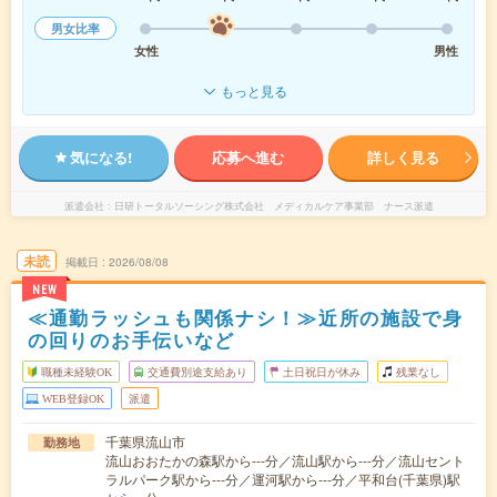
男女比率
女性
男性
もっと見る
気になる!
応募へ進む
詳しく見る
派遣会社
日研トータルソーシング株式会社 メディカルケア事業部 ナース派遣
未読
掲載日
2026/08/08
NEW
≪通勤ラッシュも関係ナシ！≫近所の施設で身
の回りのお手伝いなど
職種未経験OK
交通費別途支給あり
土日祝日が休み
残業なし
WEB登録OK
派遣
千葉県流山市
勤務地
流山おおたかの森駅から---分／流山駅から---分／流山セント
ラルパーク駅から---分／運河駅から---分／平和台(千葉県)駅