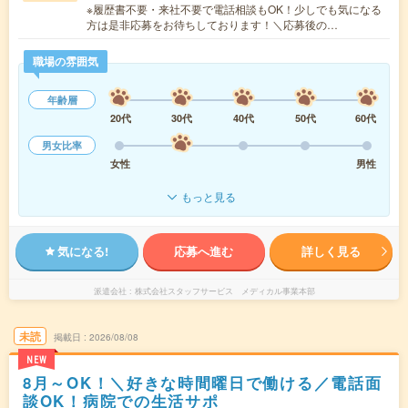
※履歴書不要・来社不要で電話相談もOK！少しでも気になる
方は是非応募をお待ちしております！＼応募後の…
職場の雰囲気
年齢層
20代
30代
40代
50代
60代
男女比率
女性
男性
もっと見る
気になる!
応募へ進む
詳しく見る
派遣会社
株式会社スタッフサービス メディカル事業本部
未読
掲載日
2026/08/08
NEW
8月～OK！＼好きな時間曜日で働ける／電話面
談OK！病院での生活サポ