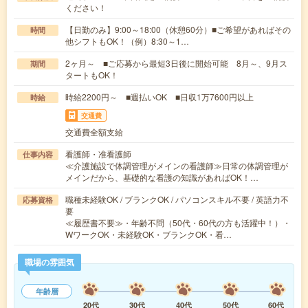
ください！
【日勤のみ】9:00～18:00（休憩60分）■ご希望があればその
時間
他シフトもOK！（例）8:30～1…
2ヶ月～ ■ご応募から最短3日後に開始可能 8月～、9月ス
期間
タートもOK！
時給2200円～ ■週払いOK ■日収1万7600円以上
時給
交通費
交通費全額支給
看護師・准看護師
仕事内容
≪介護施設で体調管理がメインの看護師≫日常の体調管理が
メインだから、基礎的な看護の知識があればOK！…
職種未経験OK / ブランクOK / パソコンスキル不要 / 英語力不
応募資格
要
≪履歴書不要≫・年齢不問（50代・60代の方も活躍中！）・
WワークOK・未経験OK・ブランクOK・看…
職場の雰囲気
年齢層
20代
30代
40代
50代
60代