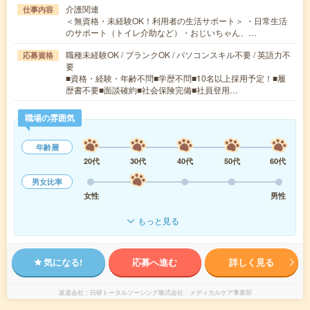
介護関連
仕事内容
＜無資格・未経験OK！利用者の生活サポート＞ ・日常生活
のサポート（トイレ介助など）・おじいちゃん、…
職種未経験OK / ブランクOK / パソコンスキル不要 / 英語力不
応募資格
要
■資格・経験・年齢不問■学歴不問■10名以上採用予定！■履
歴書不要■面談確約■社会保険完備■社員登用…
職場の雰囲気
年齢層
20代
30代
40代
50代
60代
男女比率
女性
男性
もっと見る
気になる!
応募へ進む
詳しく見る
派遣会社
日研トータルソーシング株式会社 メディカルケア事業部