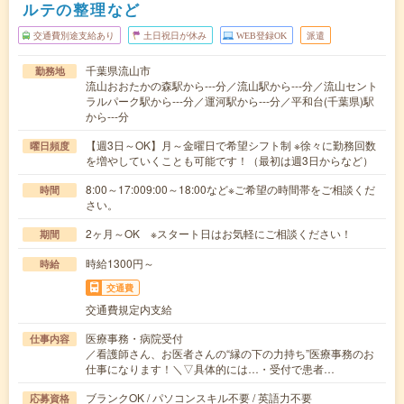
ルテの整理など
交通費別途支給あり
土日祝日が休み
WEB登録OK
派遣
千葉県流山市
勤務地
流山おおたかの森駅から---分／流山駅から---分／流山セント
ラルパーク駅から---分／運河駅から---分／平和台(千葉県)駅
から---分
【週3日～OK】月～金曜日で希望シフト制 ※徐々に勤務回数
曜日頻度
を増やしていくことも可能です！（最初は週3日からなど）
8:00～17:009:00～18:00など※ご希望の時間帯をご相談くだ
時間
さい。
2ヶ月～OK ※スタート日はお気軽にご相談ください！
期間
時給1300円～
時給
交通費
交通費規定内支給
医療事務・病院受付
仕事内容
／看護師さん、お医者さんの“縁の下の力持ち”医療事務のお
仕事になります！＼▽具体的には…・受付で患者…
ブランクOK / パソコンスキル不要 / 英語力不要
応募資格