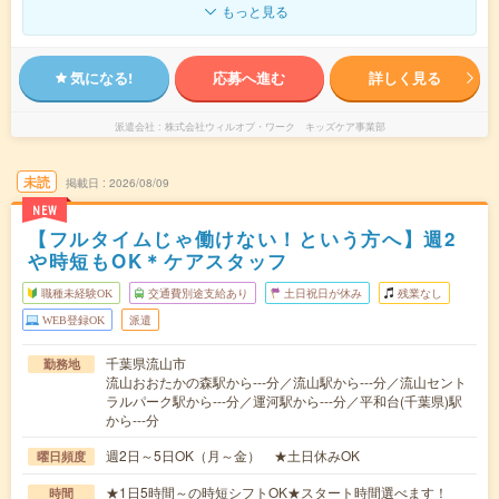
もっと見る
気になる!
応募へ進む
詳しく見る
派遣会社
株式会社ウィルオブ・ワーク キッズケア事業部
未読
掲載日
2026/08/09
NEW
【フルタイムじゃ働けない！という方へ】週2
や時短もOK＊ケアスタッフ
職種未経験OK
交通費別途支給あり
土日祝日が休み
残業なし
WEB登録OK
派遣
千葉県流山市
勤務地
流山おおたかの森駅から---分／流山駅から---分／流山セント
ラルパーク駅から---分／運河駅から---分／平和台(千葉県)駅
から---分
週2日～5日OK（月～金） ★土日休みOK
曜日頻度
★1日5時間～の時短シフトOK★スタート時間選べます！
時間