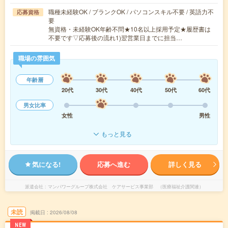
職種未経験OK / ブランクOK / パソコンスキル不要 / 英語力不
応募資格
要
無資格・未経験OK年齢不問★10名以上採用予定★履歴書は
不要です▽応募後の流れ1)翌営業日までに担当…
職場の雰囲気
年齢層
20代
30代
40代
50代
60代
男女比率
女性
男性
もっと見る
気になる!
応募へ進む
詳しく見る
派遣会社
マンパワーグループ株式会社 ケアサービス事業部 （医療福祉介護関連）
未読
掲載日
2026/08/08
NEW