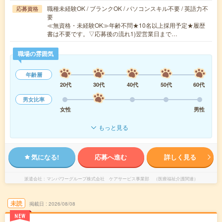
職種未経験OK / ブランクOK / パソコンスキル不要 / 英語力不
応募資格
要
≪無資格・未経験OK≫年齢不問★10名以上採用予定★履歴
書は不要です。▽応募後の流れ1)翌営業日まで…
職場の雰囲気
年齢層
20代
30代
40代
50代
60代
男女比率
女性
男性
もっと見る
気になる!
応募へ進む
詳しく見る
派遣会社
マンパワーグループ株式会社 ケアサービス事業部 （医療福祉介護関連）
未読
掲載日
2026/08/08
NEW