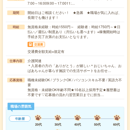
7:00～16:009:00～17:0011:…
開始日はご相談ください！ ★急募 ★職場が気に入れば、
期間
長期でも働けます！
無資格未経験：時給1550円～ 経験者：時給1750円～★日
時給
払い／週払い制度あり（月払いも選べます）※稼働開始時は
手続き完了次第のお支払いとなります。
交通費
交通費全額支給※規定有
介護関連
仕事内容
＊入居者の方の「ありがとう」が嬉しい＊おじいちゃん、お
ばあちゃんが暮らす施設での生活サポートをお任せ…
職種未経験OK / ブランクOK / パソコンスキル不要 / 英語力不
応募資格
要
無資格・未経験OK年齢不問★10名以上採用予定★履歴書は
不要です▽応募後の流れ1)翌営業日までに担当…
職場の雰囲気
年齢層
20代
30代
40代
50代
60代