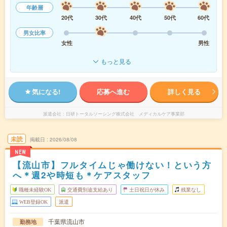
年齢層
20代
30代
40代
50代
60代
男女比率
女性
男性
もっと見る
気になる!
応募へ進む
詳しく見る
派遣会社
日研トータルソーシング株式会社 メディカルケア事業部
未読
掲載日
2026/08/08
NEW
【流山市】フルタイムじゃ働けない！という方
へ＊週2や時短も＊ケアスタッフ
職種未経験OK
交通費別途支給あり
土日祝日が休み
残業なし
WEB登録OK
派遣
千葉県流山市
勤務地