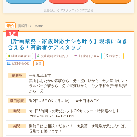
派遣会社
ケアスタッフィング株式会社
未読
掲載日
2026/08/09
NEW
【計画業務・家族対応ナシも叶う】現場に向き
合える＊高齢者ケアスタッフ
職種未経験OK
交通費別途支給あり
土日祝日が休み
残業なし
WEB登録OK
派遣
千葉県流山市
勤務地
流山おおたかの森駅から---分／流山駅から---分／流山セント
ラルパーク駅から---分／運河駅から---分／平和台(千葉県)駅
から---分
週2日～5日OK（月～金） ★土日休みOK
曜日頻度
★1日5時間～の時短シフトOK★スタート時間選べます！
時間
7:00～16:009:00～17:0011:…
開始日はご相談ください！ ★急募 ★職場が気に入れば、
期間
長期でも働けます！