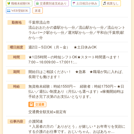
職種未経験OK
交通費別途支給あり
土日祝日が休み
残業なし
WEB登録OK
派遣
千葉県流山市
勤務地
流山おおたかの森駅から---分／流山駅から---分／流山セント
ラルパーク駅から---分／運河駅から---分／平和台(千葉県)駅
から---分
週2日～5日OK（月～金） ★土日休みOK
曜日頻度
★1日5時間～の時短シフトOK★スタート時間選べます！
時間
7:00～16:009:00～17:0011:…
開始日はご相談ください！ ★急募 ★職場が気に入れば、
期間
長期でも働けます！
無資格未経験：時給1550円～ 経験者：時給1750円～★日
時給
払い／週払い制度あり（月払いも選べます）※稼働開始時は
手続き完了次第のお支払いとなります。
交通費
交通費全額支給※規定有
介護関連
仕事内容
＊入居者の方の「ありがとう」が嬉しい＊お年寄りを笑顔に
する介護のお仕事です。おじいちゃん、おばあちゃ…