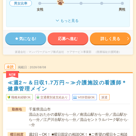
男女比率
女性
男性
もっと見る
気になる!
応募へ進む
詳しく見る
派遣会社
マンパワーグループ株式会社 ケアサービス事業部 （医療福祉介護関連）
未読
掲載日
2026/08/08
NEW
≪週2～＆日収1.7万円～≫介護施設の看護師＊
健康管理メイン
職種未経験OK
交通費別途支給あり
WEB登録OK
派遣
千葉県流山市
勤務地
流山おおたかの森駅から---分／南流山駅から---分／流山駅か
ら---分／江戸川台駅から---分／流山セントラルパーク駅から-
--分
週2日～OK！ ■曜日固定の相談OK！ ■ご希望の曜日をご相談
曜日頻度