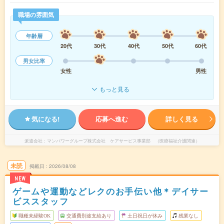
職場の雰囲気
年齢層
20代
30代
40代
50代
60代
男女比率
女性
男性
もっと見る
気になる!
応募へ進む
詳しく見る
派遣会社
マンパワーグループ株式会社 ケアサービス事業部 （医療福祉介護関連）
未読
掲載日
2026/08/08
NEW
ゲームや運動などレクのお手伝い他＊デイサー
ビススタッフ
職種未経験OK
交通費別途支給あり
土日祝日が休み
残業なし