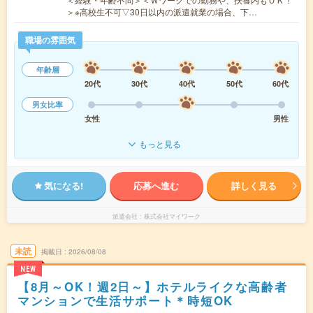
＞※高校生不可▽30日以内の派遣就業の場合、下…
職場の雰囲気
年齢層
20代
30代
40代
50代
60代
男女比率
女性
男性
もっと見る
気になる!
応募へ進む
詳しく見る
派遣会社
株式会社マイワーク
未読
掲載日
2026/08/08
NEW
【8月～OK！週2日～】ホテルライクな高齢者
マンションで生活サポート＊時短OK