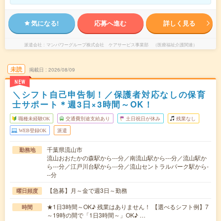
気になる!
応募へ進む
詳しく見る
派遣会社
マンパワーグループ株式会社 ケアサービス事業部 （医療福祉介護関連）
未読
掲載日
2026/08/09
NEW
＼シフト自己申告制！／保護者対応なしの保育
士サポート＊週3日×3時間～OK！
職種未経験OK
交通費別途支給あり
土日祝日が休み
残業なし
WEB登録OK
派遣
千葉県流山市
勤務地
流山おおたかの森駅から---分／南流山駅から---分／流山駅か
ら---分／江戸川台駅から---分／流山セントラルパーク駅から-
--分
【急募】月～金で週3日～勤務
曜日頻度
★1日3時間～OK♪ 残業はありません！ 【選べるシフト例】7
時間
～19時の間で「1日3時間～」OK♪ …