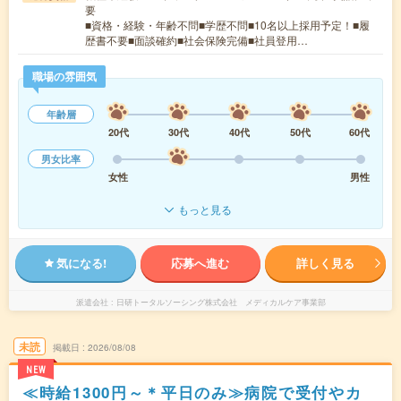
要
■資格・経験・年齢不問■学歴不問■10名以上採用予定！■履
歴書不要■面談確約■社会保険完備■社員登用…
職場の雰囲気
年齢層
20代
30代
40代
50代
60代
男女比率
女性
男性
もっと見る
気になる!
応募へ進む
詳しく見る
派遣会社
日研トータルソーシング株式会社 メディカルケア事業部
未読
掲載日
2026/08/08
NEW
≪時給1300円～＊平日のみ≫病院で受付やカ