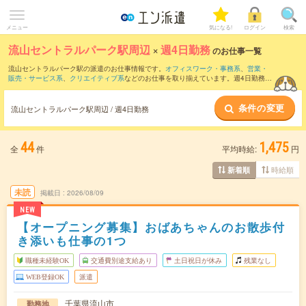
メニュー
気になる!
ログイン
検索
流山セントラルパーク駅周辺
×
週4日勤務
のお仕事一覧
流山セントラルパーク駅の派遣のお仕事情報です。
オフィスワーク・事務系
、
営業・
販売・サービス系
、
クリエイティブ系
などのお仕事を取り揃えています。週4日勤務の
条件の他に、
交通費別途支給あり
、
職種未経験OK
、
友だちと一緒の応募OK
などのこ
だわり条件も取り揃えています。
条件の変更
流山セントラルパーク駅周辺 / 週4日勤務
44
1,475
全
件
平均時給:
円
時給順
新着順
未読
掲載日
2026/08/09
NEW
【オープニング募集】おばあちゃんのお散歩付
き添いも仕事の1つ
職種未経験OK
交通費別途支給あり
土日祝日が休み
残業なし
WEB登録OK
派遣
千葉県流山市
勤務地