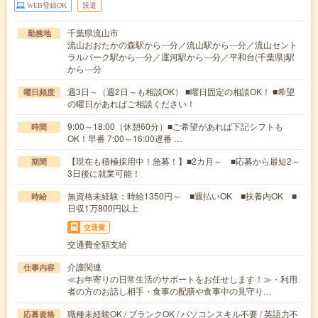
WEB登録OK
派遣
千葉県流山市
勤務地
流山おおたかの森駅から---分／流山駅から---分／流山セント
ラルパーク駅から---分／運河駅から---分／平和台(千葉県)駅
から---分
週3日～（週2日～も相談OK） ■曜日固定の相談OK！ ■希望
曜日頻度
の曜日があればご相談ください！
9:00～18:00（休憩60分）■ご希望があれば下記シフトも
時間
OK！早番 7:00～16:00遅番 …
【現在も積極採用中！急募！】■2カ月～ ■応募から最短2～
期間
3日後に就業可能！
無資格未経験：時給1350円～ ■週払いOK ■扶養内OK ■
時給
日収1万800円以上
交通費
交通費全額支給
介護関連
仕事内容
≪お年寄りの日常生活のサポートをお任せします！≫・利用
者の方のお話し相手・食事の配膳や食事中の見守り…
職種未経験OK / ブランクOK / パソコンスキル不要 / 英語力不
応募資格