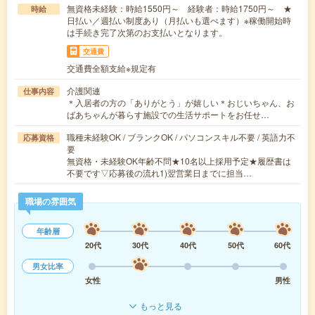
無資格未経験：時給1550円～ 経験者：時給1750円～ ★
時給
日払い／週払い制度あり（月払いも選べます）※稼働開始時
は手続き完了次第のお支払いとなります。
交通費
交通費全額支給※規定有
介護関連
仕事内容
＊入居者の方の「ありがとう」が嬉しい＊おじいちゃん、お
ばあちゃんが暮らす施設での生活サポートをお任せ…
職種未経験OK / ブランクOK / パソコンスキル不要 / 英語力不
応募資格
要
無資格・未経験OK年齢不問★10名以上採用予定★履歴書は
不要です▽応募後の流れ1)翌営業日までに担当…
職場の雰囲気
年齢層
20代
30代
40代
50代
60代
男女比率
女性
男性
もっと見る