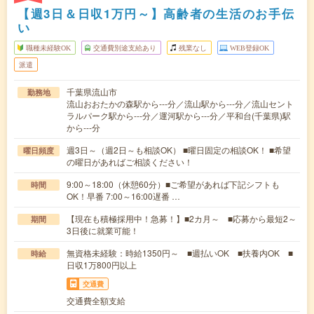
【週3日＆日収1万円～】高齢者の生活のお手伝
い
職種未経験OK
交通費別途支給あり
残業なし
WEB登録OK
派遣
千葉県流山市
勤務地
流山おおたかの森駅から---分／流山駅から---分／流山セント
ラルパーク駅から---分／運河駅から---分／平和台(千葉県)駅
から---分
週3日～（週2日～も相談OK） ■曜日固定の相談OK！ ■希望
曜日頻度
の曜日があればご相談ください！
9:00～18:00（休憩60分）■ご希望があれば下記シフトも
時間
OK！早番 7:00～16:00遅番 …
【現在も積極採用中！急募！】■2カ月～ ■応募から最短2～
期間
3日後に就業可能！
無資格未経験：時給1350円～ ■週払いOK ■扶養内OK ■
時給
日収1万800円以上
交通費
交通費全額支給