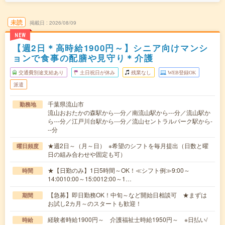
未読
掲載日
2026/08/09
NEW
【週2日＊高時給1900円～】シニア向けマンシ
ョンで食事の配膳や見守り＊介護
交通費別途支給あり
土日祝日が休み
残業なし
WEB登録OK
派遣
千葉県流山市
勤務地
流山おおたかの森駅から---分／南流山駅から---分／流山駅か
ら---分／江戸川台駅から---分／流山セントラルパーク駅から-
--分
★週2日～（月～日） ※希望のシフトを毎月提出（日数と曜
曜日頻度
日の組み合わせや固定も可）
★【日勤のみ】1日5時間～OK！≪シフト例≫9:00～
時間
14:0010:00～15:0012:00～1…
【急募】即日勤務OK！中旬～など開始日相談可 ★まずは
期間
お試し2カ月～のスタートも歓迎！
経験者時給1900円～ 介護福祉士時給1950円～ ※日払い/
時給