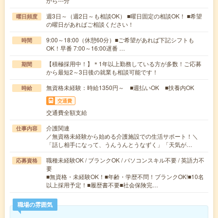
から---分
週3日～（週2日～も相談OK） ■曜日固定の相談OK！ ■希望
曜日頻度
の曜日があればご相談ください！
9:00～18:00（休憩60分）■ご希望があれば下記シフトも
時間
OK！早番 7:00～16:00遅番 …
【積極採用中！】＊1年以上勤務している方が多数！ご応募
期間
から最短2～3日後の就業も相談可能です！
無資格未経験：時給1350円～ ■週払いOK ■扶養内OK
時給
交通費
交通費全額支給
介護関連
仕事内容
／無資格未経験から始める介護施設での生活サポート！＼
「話し相手になって、うんうんとうなずく」「天気が…
職種未経験OK / ブランクOK / パソコンスキル不要 / 英語力不
応募資格
要
■無資格・未経験OK！■年齢・学歴不問！ブランクOK!■10名
以上採用予定！■履歴書不要■社会保険完…
職場の雰囲気