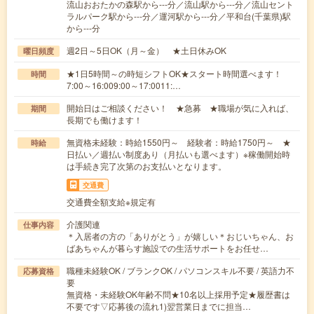
流山おおたかの森駅から---分／流山駅から---分／流山セント
ラルパーク駅から---分／運河駅から---分／平和台(千葉県)駅
から---分
週2日～5日OK（月～金） ★土日休みOK
曜日頻度
★1日5時間～の時短シフトOK★スタート時間選べます！
時間
7:00～16:009:00～17:0011:…
開始日はご相談ください！ ★急募 ★職場が気に入れば、
期間
長期でも働けます！
無資格未経験：時給1550円～ 経験者：時給1750円～ ★
時給
日払い／週払い制度あり（月払いも選べます）※稼働開始時
は手続き完了次第のお支払いとなります。
交通費
交通費全額支給※規定有
介護関連
仕事内容
＊入居者の方の「ありがとう」が嬉しい＊おじいちゃん、お
ばあちゃんが暮らす施設での生活サポートをお任せ…
職種未経験OK / ブランクOK / パソコンスキル不要 / 英語力不
応募資格
要
無資格・未経験OK年齢不問★10名以上採用予定★履歴書は
不要です▽応募後の流れ1)翌営業日までに担当…