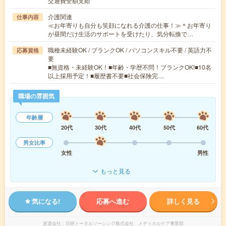
交通費全額支給
介護関連
仕事内容
≪お年寄りも自分も笑顔になれる介護の仕事！≫＊お年寄り
が昼間だけ生活のサポートを受けたり、気分転換で…
職種未経験OK / ブランクOK / パソコンスキル不要 / 英語力不
応募資格
要
■無資格・未経験OK！■年齢・学歴不問！ブランクOK!■10名
以上採用予定！■履歴書不要■社会保険完…
職場の雰囲気
年齢層
20代
30代
40代
50代
60代
男女比率
女性
男性
もっと見る
気になる!
応募へ進む
詳しく見る
派遣会社
日研トータルソーシング株式会社 メディカルケア事業部