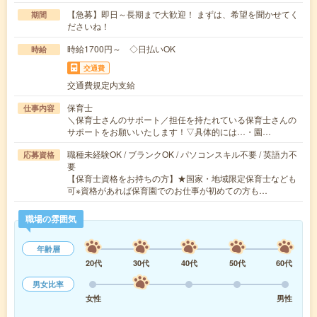
【急募】即日～長期まで大歓迎！ まずは、希望を聞かせてく
期間
ださいね！
時給1700円～ ◇日払いOK
時給
交通費
交通費規定内支給
保育士
仕事内容
＼保育士さんのサポート／担任を持たれている保育士さんの
サポートをお願いいたします！▽具体的には…・園…
職種未経験OK / ブランクOK / パソコンスキル不要 / 英語力不
応募資格
要
【保育士資格をお持ちの方】★国家・地域限定保育士なども
可※資格があれば保育園でのお仕事が初めての方も…
職場の雰囲気
年齢層
20代
30代
40代
50代
60代
男女比率
女性
男性