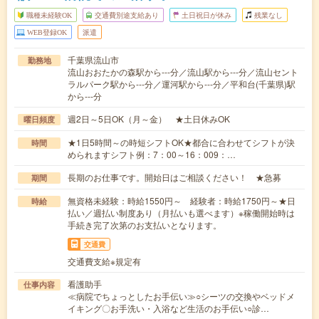
職種未経験OK
交通費別途支給あり
土日祝日が休み
残業なし
WEB登録OK
派遣
千葉県流山市
勤務地
流山おおたかの森駅から---分／流山駅から---分／流山セント
ラルパーク駅から---分／運河駅から---分／平和台(千葉県)駅
から---分
週2日～5日OK（月～金） ★土日休みOK
曜日頻度
★1日5時間～の時短シフトOK★都合に合わせてシフトが決
時間
められますシフト例：7：00～16：009：…
長期のお仕事です。開始日はご相談ください！ ★急募
期間
無資格未経験：時給1550円～ 経験者：時給1750円～★日
時給
払い／週払い制度あり（月払いも選べます）※稼働開始時は
手続き完了次第のお支払いとなります。
交通費
交通費支給※規定有
看護助手
仕事内容
≪病院でちょっとしたお手伝い≫○シーツの交換やベッドメ
イキング〇お手洗い・入浴など生活のお手伝い○診…