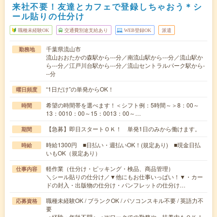
来社不要！友達とカフェで登録しちゃおう＊シ
ール貼りの仕分け
職種未経験OK
交通費別途支給あり
WEB登録OK
派遣
千葉県流山市
勤務地
流山おおたかの森駅から---分／南流山駅から---分／流山駅か
ら---分／江戸川台駅から---分／流山セントラルパーク駅から-
--分
“1日だけ”の単発からOK！
曜日頻度
希望の時間帯を選べます！＜シフト例：5時間～＞8：00～
時間
13：0010：00～15：0013：00～…
【急募】即日スタートＯＫ！ 単発1日のみから働けます。
期間
時給1300円 ■日払い・週払いOK！(規定あり) ■現金日払
時給
いもOK（規定あり）
軽作業（仕分け・ピッキング・検品、商品管理）
仕事内容
＼シール貼りの仕分け／▼他にもお仕事いっぱい！▼・カー
ドの封入・出版物の仕分け・パンフレットの仕分け…
職種未経験OK / ブランクOK / パソコンスキル不要 / 英語力不
応募資格
要
＜経験・年齢不問＞＜Ｗワークでの勤務や、扶養内もＯＫ！