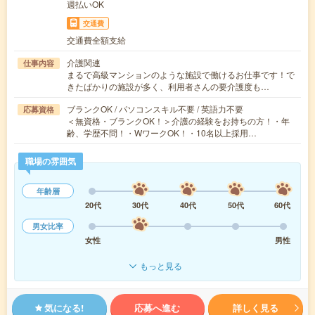
週払いOK
交通費
交通費全額支給
介護関連
仕事内容
まるで高級マンションのような施設で働けるお仕事です！で
きたばかりの施設が多く、利用者さんの要介護度も…
ブランクOK / パソコンスキル不要 / 英語力不要
応募資格
＜無資格・ブランクOK！＞介護の経験をお持ちの方！・年
齢、学歴不問！・WワークOK！・10名以上採用…
職場の雰囲気
年齢層
20代
30代
40代
50代
60代
男女比率
女性
男性
もっと見る
気になる!
応募へ進む
詳しく見る