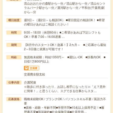
流山おおたかの森駅から---分／流山駅から---分／流山セント
ラルパーク駅から---分／運河駅から---分／平和台(千葉県)駅
から---分
週3日～（週2日～も相談OK） ■曜日固定の相談OK！ ■希望
曜日頻度
の曜日があればご相談ください！
9:00～18:00（休憩60分）■ご希望があれば下記シフトも
時間
OK！早番 7:00～16:00遅番 …
【8月中のスタートOK！急募！】2カ月～ ■ご応募から最短
期間
2～3日後に就業が可能です！
無資格未経験：時給1350円～ ■週払いOK ■扶養内OK ■
時給
日収1万800円以上
交通費
交通費全額支給
介護関連
仕事内容
≪散歩に付き添ったり、お話し相手になったり≫「え？意外
に簡単！」と思うくらい、スグできる仕事からスタ…
職種未経験OK / ブランクOK / パソコンスキル不要 / 英語力不
応募資格
要
■資格・経験・年齢不問■学歴不問■10名以上採用予定！■履
歴書不要■面談確約■社会保険完備■社員登用…