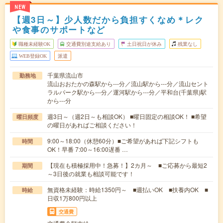
NEW
【週3日～】少人数だから負担すくなめ＊レク
や食事のサポートなど
職種未経験OK
交通費別途支給あり
土日祝日が休み
残業なし
WEB登録OK
派遣
千葉県流山市
勤務地
流山おおたかの森駅から---分／流山駅から---分／流山セント
ラルパーク駅から---分／運河駅から---分／平和台(千葉県)駅
から---分
週3日～（週2日～も相談OK） ■曜日固定の相談OK！ ■希望
曜日頻度
の曜日があればご相談ください！
9:00～18:00（休憩60分）■ご希望があれば下記シフトも
時間
OK！早番 7:00～16:00遅番 …
【現在も積極採用中！急募！】2カ月～ ■ご応募から最短2
期間
～3日後の就業も相談可能です！
無資格未経験：時給1350円～ ■週払いOK ■扶養内OK ■
時給
日収1万800円以上
交通費