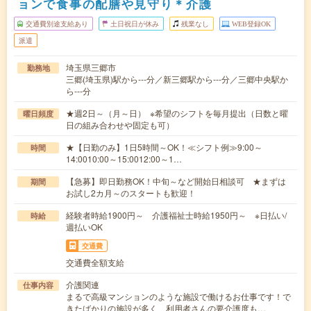
ョンで食事の配膳や見守り＊介護
交通費別途支給あり
土日祝日が休み
残業なし
WEB登録OK
派遣
埼玉県三郷市
勤務地
三郷(埼玉県)駅から---分／新三郷駅から---分／三郷中央駅か
ら---分
★週2日～（月～日） ※希望のシフトを毎月提出（日数と曜
曜日頻度
日の組み合わせや固定も可）
★【日勤のみ】1日5時間～OK！≪シフト例≫9:00～
時間
14:0010:00～15:0012:00～1…
【急募】即日勤務OK！中旬～など開始日相談可 ★まずは
期間
お試し2カ月～のスタートも歓迎！
経験者時給1900円～ 介護福祉士時給1950円～ ※日払い/
時給
週払いOK
交通費
交通費全額支給
介護関連
仕事内容
まるで高級マンションのような施設で働けるお仕事です！で
きたばかりの施設が多く、利用者さんの要介護度も…