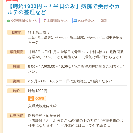
【時給1300円～＊平日のみ】病院で受付やカ
ルテの整理など
交通費別途支給あり
土日祝日が休み
WEB登録OK
派遣
埼玉県三郷市
勤務地
三郷(埼玉県)駅から---分／新三郷駅から---分／三郷中央駅か
ら---分
【週3日～OK】月～金曜日で希望シフト制 ※徐々に勤務回数
曜日頻度
を増やしていくことも可能です！（最初は週3日からなど）
8:00～17:009:00～18:00など※ご希望の時間帯をご相談くだ
時間
さい。
2ヶ月～OK ※スタート日はお気軽にご相談ください！
期間
時給1300円～
時給
交通費
交通費規定内支給
医療事務・病院受付
仕事内容
／看護師さん、お医者さんの“縁の下の力持ち”医療事務のお
仕事になります！＼▽具体的には…・受付で患者…