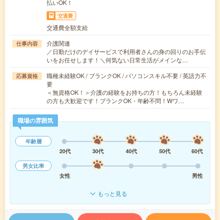
払いOK！
交通費
交通費全額支給
介護関連
仕事内容
／日勤だけのデイサービスで利用者さんの身の回りのお手伝
いをお任せします！＼何気ない日常生活がメインな…
職種未経験OK / ブランクOK / パソコンスキル不要 / 英語力不
応募資格
要
＜無資格OK！＞介護の経験をお持ちの方！もちろん未経験
の方も大歓迎です！ブランクOK・年齢不問！Wワ…
職場の雰囲気
年齢層
20代
30代
40代
50代
60代
男女比率
女性
男性
もっと見る