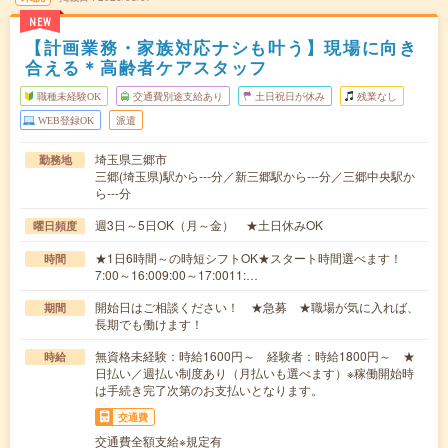
NEW
【計画業務・家族対応ナシも叶う】現場に向き
合える＊高齢者ケアスタッフ
職種未経験OK
交通費別途支給あり
土日祝日が休み
残業なし
WEB登録OK
派遣
埼玉県三郷市
勤務地
三郷(埼玉県)駅から---分／新三郷駅から---分／三郷中央駅か
ら---分
週3日～5日OK（月～金） ★土日休みOK
曜日頻度
★1日6時間～の時短シフトOK★スタート時間選べます！
時間
7:00～16:009:00～17:0011:…
開始日はご相談ください！ ★急募 ★職場が気に入れば、
期間
長期でも働けます！
無資格未経験：時給1600円～ 経験者：時給1800円～ ★
時給
日払い／週払い制度あり（月払いも選べます）※稼働開始時
は手続き完了次第のお支払いとなります。
交通費
交通費全額支給※規定有