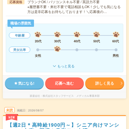
ブランクOK / パソコンスキル不要 / 英語力不要
応募資格
※履歴書不要・来社不要で電話相談もOK！少しでも気になる
方は是非応募をお待ちしております！＼応募後の…
職場の雰囲気
年齢層
20代
30代
40代
50代
60代
男女比率
女性
男性
もっと見る
気になる!
応募へ進む
詳しく見る
派遣会社
株式会社スタッフサービス メディカル事業本部
未読
掲載日
2026/08/07
NEW
【週2日＊高時給1900円～】シニア向けマンシ