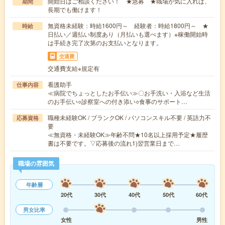
開始日はご相談ください！ ★急募 ★職場が気に入れば、
期間
長期でも働けます！
無資格未経験：時給1600円～ 経験者：時給1800円～ ★
時給
日払い／週払い制度あり（月払いも選べます）※稼働開始時
は手続き完了次第のお支払いとなります。
交通費
交通費支給※規定有
看護助手
仕事内容
≪病院でちょっとしたお手伝い≫〇お手洗い・入浴など生活
のお手伝い○診察室への付き添い○食事のサポート…
職種未経験OK / ブランクOK / パソコンスキル不要 / 英語力不
応募資格
要
≪無資格・未経験OK≫年齢不問★10名以上採用予定★履歴
書は不要です。▽応募後の流れ1)翌営業日まで…
職場の雰囲気
年齢層
20代
30代
40代
50代
60代
男女比率
女性
男性