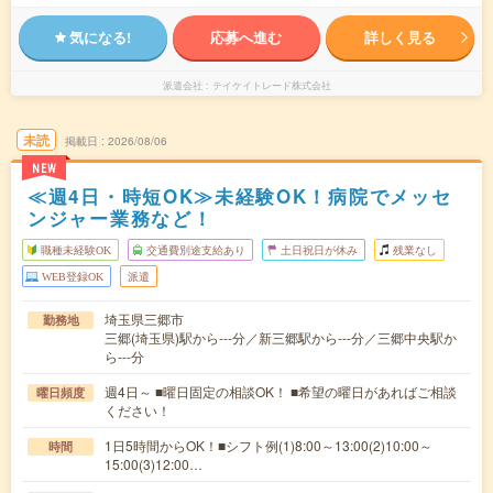
気になる!
応募へ進む
詳しく見る
派遣会社
テイケイトレード株式会社
未読
掲載日
2026/08/06
NEW
≪週4日・時短OK≫未経験OK！病院でメッセ
ンジャー業務など！
職種未経験OK
交通費別途支給あり
土日祝日が休み
残業なし
WEB登録OK
派遣
埼玉県三郷市
勤務地
三郷(埼玉県)駅から---分／新三郷駅から---分／三郷中央駅か
ら---分
週4日～ ■曜日固定の相談OK！ ■希望の曜日があればご相談
曜日頻度
ください！
1日5時間からOK！■シフト例(1)8:00～13:00(2)10:00～
時間
15:00(3)12:00…