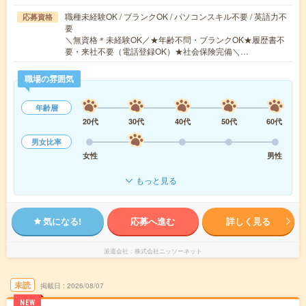
職種未経験OK / ブランクOK / パソコンスキル不要 / 英語力不
応募資格
要
＼無資格＊未経験OK／★年齢不問・ブランクOK★履歴書不
要・来社不要（電話登録OK）★社会保険完備＼…
職場の雰囲気
年齢層
20代
30代
40代
50代
60代
男女比率
女性
男性
もっと見る
気になる!
応募へ進む
詳しく見る
派遣会社
株式会社ニッソーネット
未読
掲載日
2026/08/07
NEW