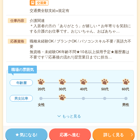
交通費
交通費全額支給※規定有
介護関連
仕事内容
＊入居者の方の「ありがとう」が嬉しい＊お年寄りを笑顔に
する介護のお仕事です。おじいちゃん、おばあちゃ…
職種未経験OK / ブランクOK / パソコンスキル不要 / 英語力不
応募資格
要
無資格・未経験OK年齢不問★10名以上採用予定★履歴書は
不要です▽応募後の流れ1)翌営業日までに担当…
職場の雰囲気
年齢層
20代
30代
40代
50代
60代
男女比率
女性
男性
もっと見る
気になる!
応募へ進む
詳しく見る