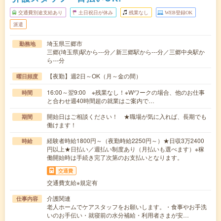
交通費別途支給あり
土日祝日が休み
残業なし
WEB登録OK
派遣
埼玉県三郷市
勤務地
三郷(埼玉県)駅から---分／新三郷駅から---分／三郷中央駅か
ら---分
【夜勤】週2日～OK（月～金の間）
曜日頻度
16:00～翌9:00 ※残業なし！※Wワークの場合、他のお仕事
時間
と合わせ週40時間超の就業はご案内で…
開始日はご相談ください！ ★職場が気に入れば、長期でも
期間
働けます！
経験者時給1800円～（夜勤時給2250円～）★日収3万2400
時給
円以上★日払い／週払い制度あり（月払いも選べます）※稼
働開始時は手続き完了次第のお支払いとなります。
交通費
交通費支給※規定有
介護関連
仕事内容
老人ホームでケアスタッフをお願いします。・食事やお手洗
いのお手伝い・就寝前の水分補給・利用者さまが安…