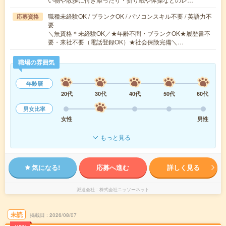
職種未経験OK / ブランクOK / パソコンスキル不要 / 英語力不
応募資格
要
＼無資格＊未経験OK／★年齢不問・ブランクOK★履歴書不
要・来社不要（電話登録OK）★社会保険完備＼…
職場の雰囲気
年齢層
20代
30代
40代
50代
60代
男女比率
女性
男性
もっと見る
気になる!
応募へ進む
詳しく見る
派遣会社
株式会社ニッソーネット
未読
掲載日
2026/08/07