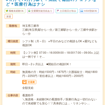
ど＊医療行為はナシ
職種未経験OK
交通費別途支給あり
土日祝日が休み
WEB登録OK
派遣
埼玉県三郷市
勤務地
三郷(埼玉県)駅から---分／新三郷駅から---分／三郷中央駅か
ら---分
シフト制（月～日） ※平日のみなどの相談もOK ※週3なども
曜日頻度
相談OK
【シフト例】07:00～16:0009:00～18:0017:00～09:00※ 上記
時間
は一例です！そ…
即日～2ヶ月以上 ■開始日の相談OK！
期間
無資格の方：時給1500円～1875円 / 介護福祉士：時給1800
時給
円～2250円 / 初任者以上：時給1600円～2000円
交通費
全額支給
看護助手
仕事内容
＼無資格・未経験OKの看護助手／医療行為は一切行わない
ので未経験でも安心！▽具体的には…・リネンやシ…