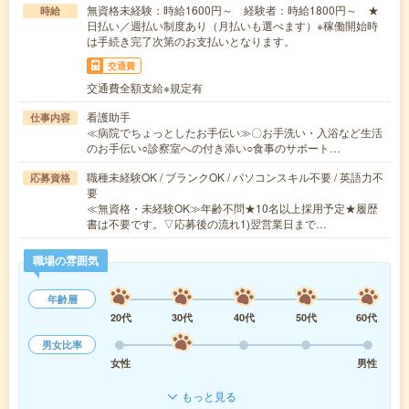
無資格未経験：時給1600円～ 経験者：時給1800円～ ★
時給
日払い／週払い制度あり（月払いも選べます）※稼働開始時
は手続き完了次第のお支払いとなります。
交通費
交通費全額支給※規定有
看護助手
仕事内容
≪病院でちょっとしたお手伝い≫〇お手洗い・入浴など生活
のお手伝い○診察室への付き添い○食事のサポート…
職種未経験OK / ブランクOK / パソコンスキル不要 / 英語力不
応募資格
要
≪無資格・未経験OK≫年齢不問★10名以上採用予定★履歴
書は不要です。▽応募後の流れ1)翌営業日まで…
職場の雰囲気
年齢層
20代
30代
40代
50代
60代
男女比率
女性
男性
もっと見る