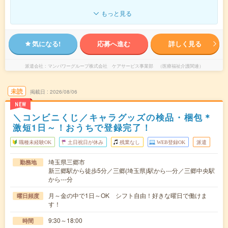
もっと見る
気になる!
応募へ進む
詳しく見る
派遣会社
マンパワーグループ株式会社 ケアサービス事業部 （医療福祉介護関連）
未読
掲載日
2026/08/06
NEW
＼コンビニくじ／キャラグッズの検品・梱包＊
激短1日～！おうちで登録完了！
職種未経験OK
土日祝日が休み
残業なし
WEB登録OK
派遣
埼玉県三郷市
勤務地
新三郷駅から徒歩5分／三郷(埼玉県)駅から---分／三郷中央駅
から---分
月～金の中で1日～OK シフト自由！好きな曜日で働けま
曜日頻度
す！
9:30～18:00
時間