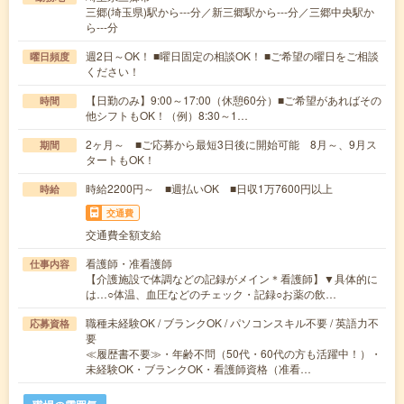
三郷(埼玉県)駅から---分／新三郷駅から---分／三郷中央駅か
ら---分
週2日～OK！ ■曜日固定の相談OK！ ■ご希望の曜日をご相談
曜日頻度
ください！
【日勤のみ】9:00～17:00（休憩60分）■ご希望があればその
時間
他シフトもOK！（例）8:30～1…
2ヶ月～ ■ご応募から最短3日後に開始可能 8月～、9月ス
期間
タートもOK！
時給2200円～ ■週払いOK ■日収1万7600円以上
時給
交通費
交通費全額支給
看護師・准看護師
仕事内容
【介護施設で体調などの記録がメイン＊看護師】▼具体的に
は…○体温、血圧などのチェック・記録○お薬の飲…
職種未経験OK / ブランクOK / パソコンスキル不要 / 英語力不
応募資格
要
≪履歴書不要≫・年齢不問（50代・60代の方も活躍中！）・
未経験OK・ブランクOK・看護師資格（准看…