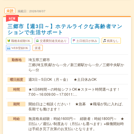
未読
掲載日
2026/08/07
NEW
三郷市【週3日～】ホテルライクな高齢者マン
ションで生活サポート
職種未経験OK
交通費別途支給あり
土日祝日が休み
残業なし
WEB登録OK
派遣
埼玉県三郷市
勤務地
三郷(埼玉県)駅から---分／新三郷駅から---分／三郷中央駅か
ら---分
週3日～5日OK（月～金） ★土日休みOK
曜日頻度
★1日6時間～の時短シフトOK★スタート時間選べます！
時間
7:00～16:009:00～17:0011:…
開始日はご相談ください！ ★急募 ★職場が気に入れば、
期間
長期でも働けます！
無資格未経験：時給1600円～ 経験者：時給1800円～ ★
時給
日払い／週払い制度あり（月払いも選べます）※稼働開始時
は手続き完了次第のお支払いとなります。