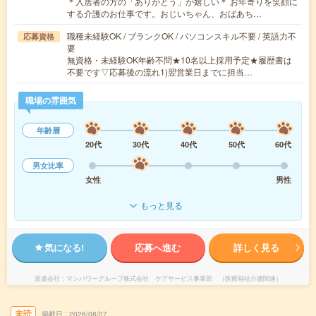
＊入居者の方の「ありがとう」が嬉しい＊ お年寄りを笑顔に
する介護のお仕事です。おじいちゃん、おばあち…
職種未経験OK / ブランクOK / パソコンスキル不要 / 英語力不
応募資格
要
無資格・未経験OK年齢不問★10名以上採用予定★履歴書は
不要です▽応募後の流れ1)翌営業日までに担当…
職場の雰囲気
年齢層
20代
30代
40代
50代
60代
男女比率
女性
男性
もっと見る
気になる!
応募へ進む
詳しく見る
派遣会社
マンパワーグループ株式会社 ケアサービス事業部 （医療福祉介護関連）
未読
掲載日
2026/08/07