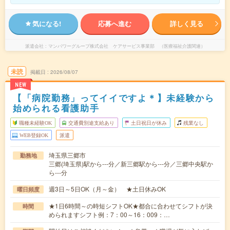
気になる!
応募へ進む
詳しく見る
派遣会社
マンパワーグループ株式会社 ケアサービス事業部 （医療福祉介護関連）
未読
掲載日
2026/08/07
NEW
【「病院勤務」ってイイですよ＊】未経験から
始められる看護助手
職種未経験OK
交通費別途支給あり
土日祝日が休み
残業なし
WEB登録OK
派遣
埼玉県三郷市
勤務地
三郷(埼玉県)駅から---分／新三郷駅から---分／三郷中央駅か
ら---分
週3日～5日OK（月～金） ★土日休みOK
曜日頻度
★1日6時間～の時短シフトOK★都合に合わせてシフトが決
時間
められますシフト例：7：00～16：009：…