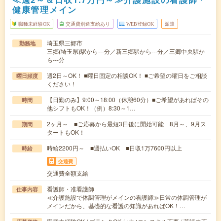
健康管理メイン
職種未経験OK
交通費別途支給あり
WEB登録OK
派遣
埼玉県三郷市
勤務地
三郷(埼玉県)駅から---分／新三郷駅から---分／三郷中央駅か
ら---分
週2日～OK！ ■曜日固定の相談OK！ ■ご希望の曜日をご相談
曜日頻度
ください！
【日勤のみ】9:00～18:00（休憩60分）■ご希望があればその
時間
他シフトもOK！（例）8:30～1…
2ヶ月～ ■ご応募から最短3日後に開始可能 8月～、9月ス
期間
タートもOK！
時給2200円～ ■週払いOK ■日収1万7600円以上
時給
交通費
交通費全額支給
看護師・准看護師
仕事内容
≪介護施設で体調管理がメインの看護師≫日常の体調管理が
メインだから、基礎的な看護の知識があればOK！…