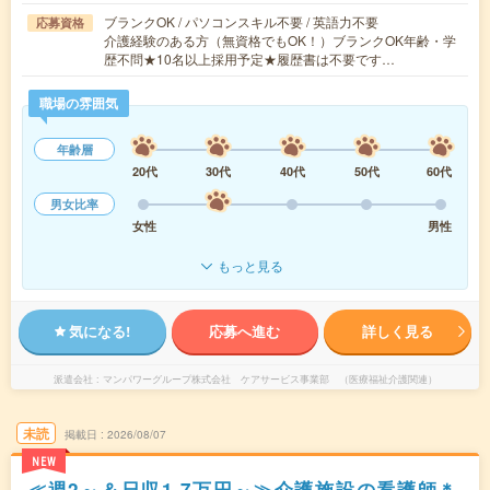
ブランクOK / パソコンスキル不要 / 英語力不要
応募資格
介護経験のある方（無資格でもOK！）ブランクOK年齢・学
歴不問★10名以上採用予定★履歴書は不要です…
職場の雰囲気
年齢層
20代
30代
40代
50代
60代
男女比率
女性
男性
もっと見る
気になる!
応募へ進む
詳しく見る
派遣会社
マンパワーグループ株式会社 ケアサービス事業部 （医療福祉介護関連）
未読
掲載日
2026/08/07
NEW
≪週2～＆日収1.7万円～≫介護施設の看護師＊