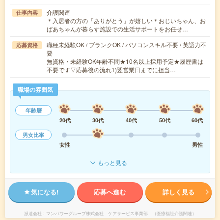
介護関連
仕事内容
＊入居者の方の「ありがとう」が嬉しい＊おじいちゃん、お
ばあちゃんが暮らす施設での生活サポートをお任せ…
職種未経験OK / ブランクOK / パソコンスキル不要 / 英語力不
応募資格
要
無資格・未経験OK年齢不問★10名以上採用予定★履歴書は
不要です▽応募後の流れ1)翌営業日までに担当…
職場の雰囲気
年齢層
20代
30代
40代
50代
60代
男女比率
女性
男性
もっと見る
気になる!
応募へ進む
詳しく見る
派遣会社
マンパワーグループ株式会社 ケアサービス事業部 （医療福祉介護関連）