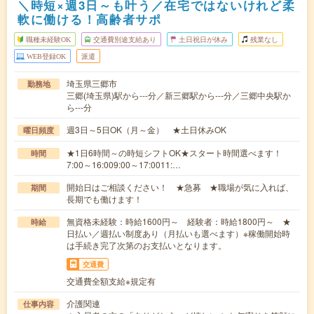
＼時短×週3日～も叶う／在宅ではないけれど柔
軟に働ける！高齢者サポ
職種未経験OK
交通費別途支給あり
土日祝日が休み
残業なし
WEB登録OK
派遣
埼玉県三郷市
勤務地
三郷(埼玉県)駅から---分／新三郷駅から---分／三郷中央駅か
ら---分
週3日～5日OK（月～金） ★土日休みOK
曜日頻度
★1日6時間～の時短シフトOK★スタート時間選べます！
時間
7:00～16:009:00～17:0011:…
開始日はご相談ください！ ★急募 ★職場が気に入れば、
期間
長期でも働けます！
無資格未経験：時給1600円～ 経験者：時給1800円～ ★
時給
日払い／週払い制度あり（月払いも選べます）※稼働開始時
は手続き完了次第のお支払いとなります。
交通費
交通費全額支給※規定有
介護関連
仕事内容