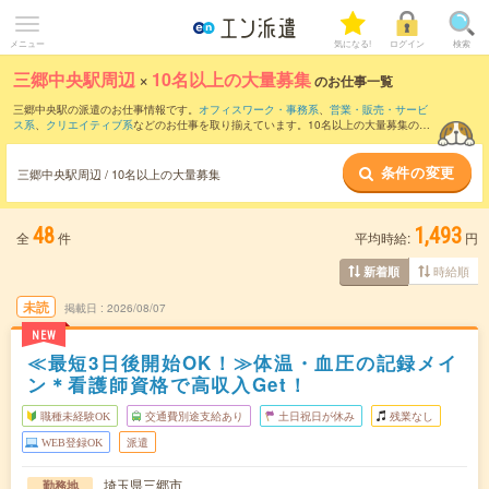
メニュー
気になる!
ログイン
検索
三郷中央駅周辺
×
10名以上の大量募集
のお仕事一覧
三郷中央駅の派遣のお仕事情報です。
オフィスワーク・事務系
、
営業・販売・サービ
ス系
、
クリエイティブ系
などのお仕事を取り揃えています。10名以上の大量募集の条
件の他に、
交通費別途支給あり
、
職種未経験OK
、
友だちと一緒の応募OK
などのこだ
わり条件も取り揃えています。
条件の変更
三郷中央駅周辺 / 10名以上の大量募集
48
1,493
全
件
平均時給:
円
時給順
新着順
未読
掲載日
2026/08/07
NEW
≪最短3日後開始OK！≫体温・血圧の記録メイ
ン＊看護師資格で高収入Get！
職種未経験OK
交通費別途支給あり
土日祝日が休み
残業なし
WEB登録OK
派遣
埼玉県三郷市
勤務地