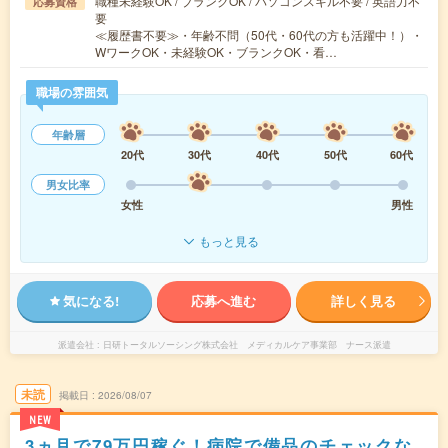
職種未経験OK / ブランクOK / パソコンスキル不要 / 英語力不
応募資格
要
≪履歴書不要≫・年齢不問（50代・60代の方も活躍中！）・
WワークOK・未経験OK・ブランクOK・看…
職場の雰囲気
年齢層
20代
30代
40代
50代
60代
男女比率
女性
男性
もっと見る
気になる!
応募へ進む
詳しく見る
派遣会社
日研トータルソーシング株式会社 メディカルケア事業部 ナース派遣
未読
掲載日
2026/08/07
NEW
3ヵ月で79万円稼ぐ！病院で備品のチェックな