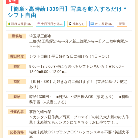
NEW
【簡単×高時給1339円】写真を封入するだけ＊
シフト自由
職種未経験OK
土日祝日が休み
残業なし
WEB登録OK
派遣
埼玉県三郷市
勤務地
三郷(埼玉県)駅から---分／新三郷駅から---分／三郷中央駅か
ら---分
シフト自由！平日好きな日に働ける！1日～OK！
曜日頻度
9:00～18：00▼他にも選べるシフトいろいろ！ ■10:00～
時間
18:00■9:00～12:00■…
【即日～OK】お好きな時に働けます！（業法に基づく規定
期間
あり）
時給1339円～ ■日払い・翌日振込OK（規定あり） ■初勤
時給
務手当（※規定による）
事務的軽作業
仕事内容
＼カンタン軽作業／写真・ブロマイドの封入大人気の封入作
業！未経験でもカンタンにできちゃうお仕事です！…
職種未経験OK / ブランクOK / パソコンスキル不要 / 英語力不
応募資格
要