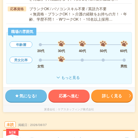
ブランクOK / パソコンスキル不要 / 英語力不要
応募資格
＜無資格・ブランクOK！＞介護の経験をお持ちの方！・年
齢、学歴不問！・WワークOK！・10名以上採用…
職場の雰囲気
年齢層
20代
30代
40代
50代
60代
男女比率
女性
男性
もっと見る
気になる!
応募へ進む
詳しく見る
派遣会社
ケアスタッフィング株式会社
未読
掲載日
2026/08/07
NEW