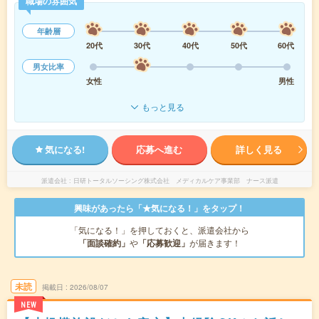
職場の雰囲気
年齢層
20代
30代
40代
50代
60代
男女比率
女性
男性
もっと見る
気になる!
応募へ進む
詳しく見る
派遣会社
日研トータルソーシング株式会社 メディカルケア事業部 ナース派遣
興味があったら「★気になる！」をタップ！
「気になる！」を押しておくと、派遣会社から
「面談確約」
や
「応募歓迎」
が届きます！
未読
掲載日
2026/08/07
NEW