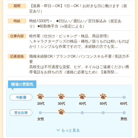
【急募・即日～OK】1日～OK！お好きな日に働けます（規
期間
定あり）
時給1333円～ ■日払い／週払い／翌日振込み（規定あ
時給
り） ■初勤務手当（※規定による）
軽作業（仕分け・ピッキング・検品、商品管理）
仕事内容
＼キャラクターグッズの検品・梱包／扱うものは軽いものば
かり！シンプルな作業ですので、未経験の方でも安…
職種未経験OK / ブランクOK / パソコンスキル不要 / 英語力不
応募資格
要
高校生は不可過度な染髪、ヒゲ、ネイルはご遠慮ください携
帯電話をお持ちの方（連絡に必要なため）【雇用契…
職場の雰囲気
年齢層
20代
30代
40代
50代
60代
男女比率
女性
男性
もっと見る