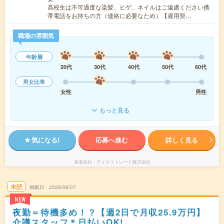
高校生は不可過度な染髪、ヒゲ、ネイルはご遠慮ください携
帯電話をお持ちの方（連絡に必要なため）【雇用契…
職場の雰囲気
年齢層
20代
30代
40代
50代
60代
男女比率
女性
男性
もっと見る
気になる!
応募へ進む
詳しく見る
派遣会社
テイケイトレード株式会社
未読
掲載日
2026/08/07
NEW
夜勤＝待機多め！？【週2日で月収25.9万円】
介護スタッフ＊日払いOK!