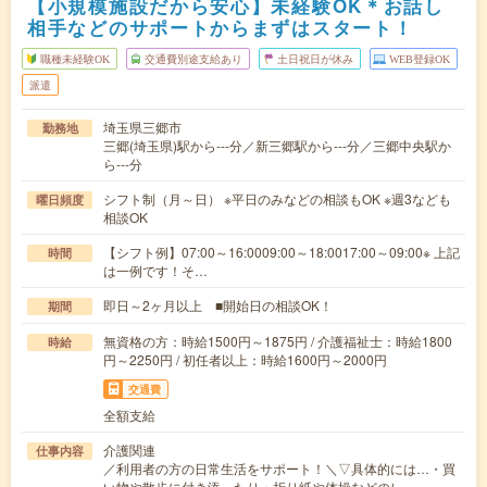
【小規模施設だから安心】未経験OK＊お話し
相手などのサポートからまずはスタート！
職種未経験OK
交通費別途支給あり
土日祝日が休み
WEB登録OK
派遣
埼玉県三郷市
勤務地
三郷(埼玉県)駅から---分／新三郷駅から---分／三郷中央駅か
ら---分
シフト制（月～日） ※平日のみなどの相談もOK ※週3なども
曜日頻度
相談OK
【シフト例】07:00～16:0009:00～18:0017:00～09:00※ 上記
時間
は一例です！そ…
即日～2ヶ月以上 ■開始日の相談OK！
期間
無資格の方：時給1500円～1875円 / 介護福祉士：時給1800
時給
円～2250円 / 初任者以上：時給1600円～2000円
交通費
全額支給
介護関連
仕事内容
／利用者の方の日常生活をサポート！＼▽具体的には…・買
い物や散歩に付き添ったり・折り紙や体操などのレ…