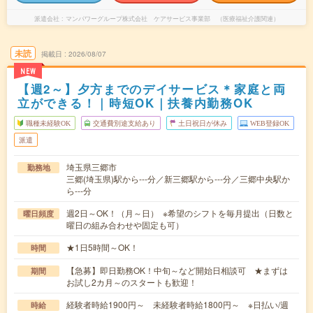
派遣会社
マンパワーグループ株式会社 ケアサービス事業部 （医療福祉介護関連）
未読
掲載日
2026/08/07
NEW
【週2～】夕方までのデイサービス＊家庭と両
立ができる！｜時短OK｜扶養内勤務OK
職種未経験OK
交通費別途支給あり
土日祝日が休み
WEB登録OK
派遣
埼玉県三郷市
勤務地
三郷(埼玉県)駅から---分／新三郷駅から---分／三郷中央駅か
ら---分
週2日～OK！（月～日） ※希望のシフトを毎月提出（日数と
曜日頻度
曜日の組み合わせや固定も可）
★1日5時間～OK！
時間
【急募】即日勤務OK！中旬～など開始日相談可 ★まずは
期間
お試し2カ月～のスタートも歓迎！
経験者時給1900円～ 未経験者時給1800円～ ※日払い/週
時給