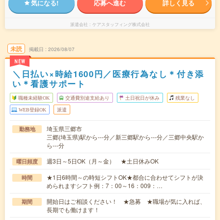
気になる!
応募へ進む
詳しく見る
派遣会社
ケアスタッフィング株式会社
未読
掲載日
2026/08/07
NEW
＼日払い×時給1600円／医療行為なし＊付き添
い＊看護サポート
職種未経験OK
交通費別途支給あり
土日祝日が休み
残業なし
WEB登録OK
派遣
埼玉県三郷市
勤務地
三郷(埼玉県)駅から---分／新三郷駅から---分／三郷中央駅か
ら---分
週3日～5日OK（月～金） ★土日休みOK
曜日頻度
★1日6時間～の時短シフトOK★都合に合わせてシフトが決
時間
められますシフト例：7：00～16：009：…
開始日はご相談ください！ ★急募 ★職場が気に入れば、
期間
長期でも働けます！