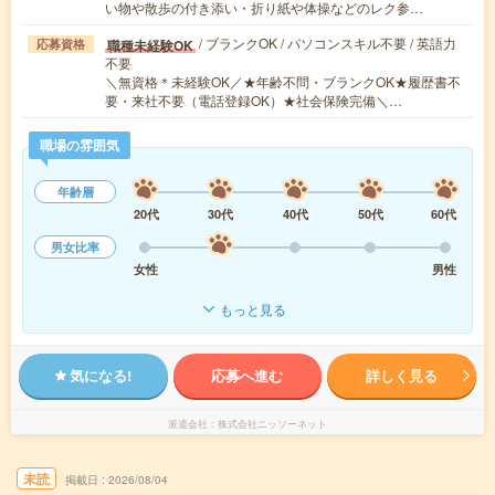
い物や散歩の付き添い・折り紙や体操などのレク参…
/ ブランクOK / パソコンスキル不要 / 英語力
職種未経験OK
応募資格
不要
＼無資格＊未経験OK／★年齢不問・ブランクOK★履歴書不
要・来社不要（電話登録OK）★社会保険完備＼…
職場の雰囲気
年齢層
20代
30代
40代
50代
60代
男女比率
女性
男性
もっと見る
気になる!
応募へ進む
詳しく見る
派遣会社
株式会社ニッソーネット
未読
掲載日
2026/08/04