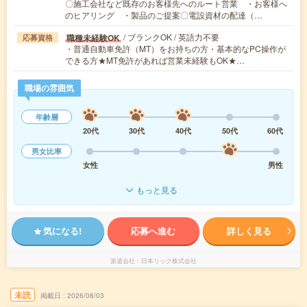
〇施工会社など既存のお客様先へのルート営業 ・お客様へ
のヒアリング ・製品のご提案〇電設資材の配達（…
/ ブランクOK / 英語力不要
職種未経験OK
応募資格
・普通自動車免許（MT）をお持ちの方・基本的なPC操作が
できる方★MT免許があれば営業未経験もOK★…
職場の雰囲気
年齢層
20代
30代
40代
50代
60代
男女比率
女性
男性
もっと見る
気になる!
応募へ進む
詳しく見る
派遣会社
日本リック株式会社
未読
掲載日
2026/08/03