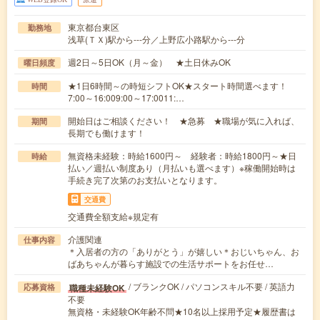
東京都台東区
勤務地
浅草(ＴＸ)駅から---分／上野広小路駅から---分
週2日～5日OK（月～金） ★土日休みOK
曜日頻度
★1日6時間～の時短シフトOK★スタート時間選べます！
時間
7:00～16:009:00～17:0011:…
開始日はご相談ください！ ★急募 ★職場が気に入れば、
期間
長期でも働けます！
無資格未経験：時給1600円～ 経験者：時給1800円～★日
時給
払い／週払い制度あり（月払いも選べます）※稼働開始時は
手続き完了次第のお支払いとなります。
交通費
交通費全額支給※規定有
介護関連
仕事内容
＊入居者の方の「ありがとう」が嬉しい＊おじいちゃん、お
ばあちゃんが暮らす施設での生活サポートをお任せ…
/ ブランクOK / パソコンスキル不要 / 英語力
職種未経験OK
応募資格
不要
無資格・未経験OK年齢不問★10名以上採用予定★履歴書は