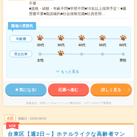
不要
■資格・経験・年齢不問■学歴不問■10名以上採用予定！■履
歴書不要■面談確約■社会保険完備■社員登用…
職場の雰囲気
年齢層
20代
30代
40代
50代
60代
男女比率
女性
男性
もっと見る
気になる!
応募へ進む
詳しく見る
派遣会社
日研トータルソーシング株式会社 メディカルケア事業部
未読
掲載日
2026/08/05
NEW
台東区【週2日～】ホテルライクな高齢者マン