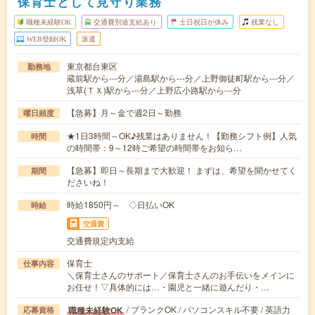
保育士として見守り業務
職種未経験OK
交通費別途支給あり
土日祝日が休み
残業なし
WEB登録OK
派遣
東京都台東区
勤務地
蔵前駅から---分／湯島駅から---分／上野御徒町駅から---分／
浅草(ＴＸ)駅から---分／上野広小路駅から---分
【急募】月～金で週2日～勤務
曜日頻度
★1日3時間～OK♪残業はありません！【勤務シフト例】人気
時間
の時間帯：9～12時ご希望の時間帯をお知ら…
【急募】即日～長期まで大歓迎！ まずは、希望を聞かせてく
期間
ださいね！
時給1850円～ ◇日払いOK
時給
交通費
交通費規定内支給
保育士
仕事内容
＼保育士さんのサポート／保育士さんのお手伝いをメインに
お任せ！▽具体的には…・園児と一緒に遊んだり・…
/ ブランクOK / パソコンスキル不要 / 英語力
職種未経験OK
応募資格