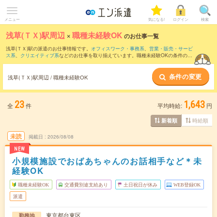
メニュー
気になる!
ログイン
検索
浅草(ＴＸ)駅周辺
×
職種未経験OK
のお仕事一覧
浅草(ＴＸ)駅の派遣のお仕事情報です。
オフィスワーク・事務系
、
営業・販売・サービ
ス系
、
クリエイティブ系
などのお仕事を取り揃えています。職種未経験OKの条件の他
に、
交通費別途支給あり
、
友だちと一緒の応募OK
、
残業なし
などのこだわり条件も取
り揃えています。
条件の変更
浅草(ＴＸ)駅周辺 / 職種未経験OK
23
1,643
全
件
平均時給:
円
時給順
新着順
未読
掲載日
2026/08/08
NEW
小規模施設でおばあちゃんのお話相手など＊未
経験OK
職種未経験OK
交通費別途支給あり
土日祝日が休み
WEB登録OK
派遣
東京都台東区
勤務地