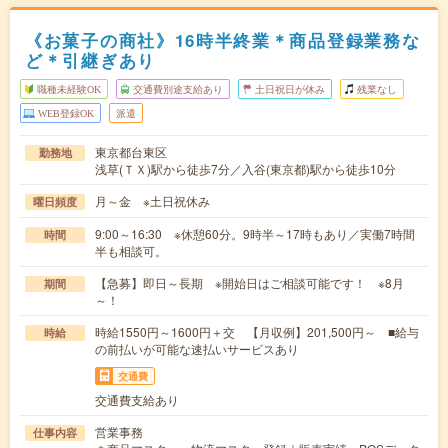
《お菓子の商社》16時半終業＊商品登録業務な
ど＊引継ぎあり
職種未経験OK
交通費別途支給あり
土日祝日が休み
残業なし
WEB登録OK
派遣
東京都台東区
勤務地
浅草(ＴＸ)駅から徒歩7分／入谷(東京都)駅から徒歩10分
月～金 ※土日祝休み
曜日頻度
9:00～16:30 ※休憩60分。9時半～17時もあり／実働7時間
時間
半も相談可。
【急募】即日～長期 ※開始日はご相談可能です！ ※8月
期間
～！
時給1550円～1600円＋交 【月収例】201,500円～ ■給与
時給
の前払いが可能な速払いサービスあり
交通費
交通費支給あり
営業事務
仕事内容