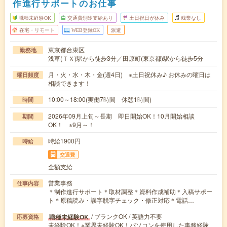
作進行サポートのお仕事
職種未経験OK
交通費別途支給あり
土日祝日が休み
残業なし
在宅・リモート
WEB登録OK
派遣
東京都台東区
勤務地
浅草(ＴＸ)駅から徒歩3分／田原町(東京都)駅から徒歩5分
月・火・水・木・金(週4日) ※土日祝休み♪ お休みの曜日は
曜日頻度
相談できます！
10:00～18:00(実働7時間 休憩1時間)
時間
2026年09月上旬～長期 即日開始OK！10月開始相談
期間
OK！ ※9月～！
時給1900円
時給
交通費
全額支給
営業事務
仕事内容
＊制作進行サポート＊取材調整＊資料作成補助＊入稿サポー
ト＊原稿読み・誤字脱字チェック・修正対応＊電話…
/ ブランクOK / 英語力不要
職種未経験OK
応募資格
未経験OK！※業界未経験OK！パソコンを使用した事務経験