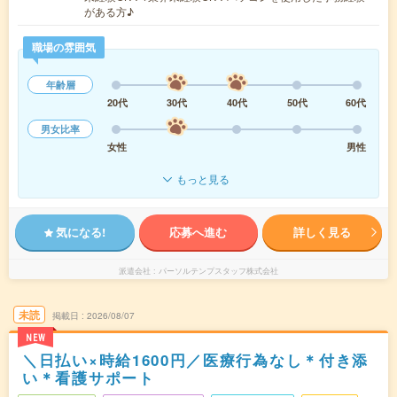
がある方♪
職場の雰囲気
年齢層
20代
30代
40代
50代
60代
男女比率
女性
男性
もっと見る
気になる!
応募へ進む
詳しく見る
派遣会社
パーソルテンプスタッフ株式会社
未読
掲載日
2026/08/07
NEW
＼日払い×時給1600円／医療行為なし＊付き添
い＊看護サポート