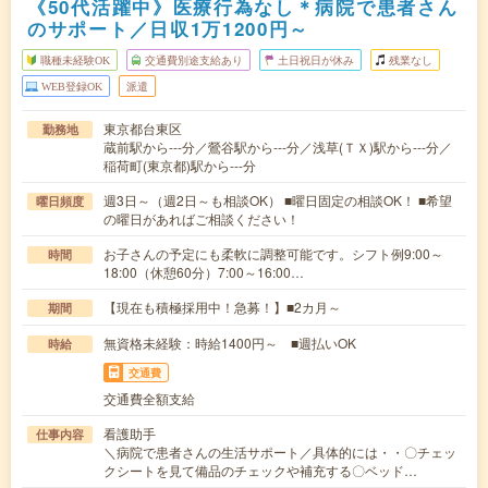
《50代活躍中》医療行為なし＊病院で患者さん
のサポート／日収1万1200円～
職種未経験OK
交通費別途支給あり
土日祝日が休み
残業なし
WEB登録OK
派遣
東京都台東区
勤務地
蔵前駅から---分／鶯谷駅から---分／浅草(ＴＸ)駅から---分／
稲荷町(東京都)駅から---分
週3日～（週2日～も相談OK） ■曜日固定の相談OK！ ■希望
曜日頻度
の曜日があればご相談ください！
お子さんの予定にも柔軟に調整可能です。シフト例9:00～
時間
18:00（休憩60分）7:00～16:00…
【現在も積極採用中！急募！】■2カ月～
期間
無資格未経験：時給1400円～ ■週払いOK
時給
交通費
交通費全額支給
看護助手
仕事内容
＼病院で患者さんの生活サポート／具体的には・・〇チェッ
クシートを見て備品のチェックや補充する〇ベッド…