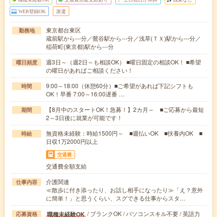
WEB登録OK
派遣
東京都台東区
勤務地
蔵前駅から---分／鶯谷駅から---分／浅草(ＴＸ)駅から---分／
稲荷町(東京都)駅から---分
週3日～（週2日～も相談OK） ■曜日固定の相談OK！ ■希望
曜日頻度
の曜日があればご相談ください！
9:00～18:00（休憩60分）■ご希望があれば下記シフトも
時間
OK！早番 7:00～16:00遅番 …
【8月中のスタートOK！急募！】2カ月～ ■ご応募から最短
期間
2～3日後に就業が可能です！
無資格未経験：時給1500円～ ■週払いOK ■扶養内OK ■
時給
日収1万2000円以上
交通費
交通費全額支給
介護関連
仕事内容
≪散歩に付き添ったり、お話し相手になったり≫「え？意外
に簡単！」と思うくらい、スグできる仕事からスタ…
/ ブランクOK / パソコンスキル不要 / 英語力
職種未経験OK
応募資格