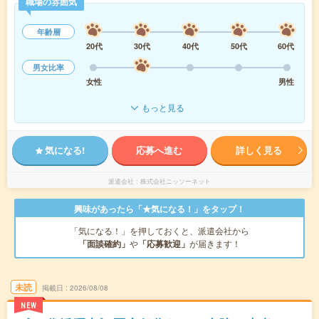
職場の雰囲気
年齢層
20代
30代
40代
50代
60代
男女比率
女性
男性
もっと見る
気になる!
応募へ進む
詳しく見る
派遣会社
株式会社ニッソーネット
興味があったら「★気になる！」をタップ！
「気になる！」を押しておくと、派遣会社から
「面談確約」
や
「応募歓迎」
が届きます！
未読
掲載日
2026/08/08
NEW