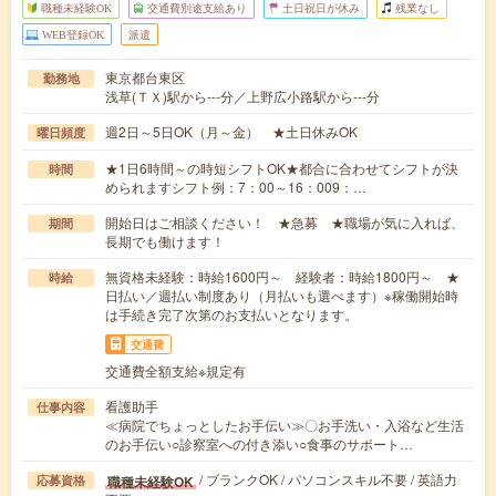
職種未経験OK
交通費別途支給あり
土日祝日が休み
残業なし
WEB登録OK
派遣
東京都台東区
勤務地
浅草(ＴＸ)駅から---分／上野広小路駅から---分
週2日～5日OK（月～金） ★土日休みOK
曜日頻度
★1日6時間～の時短シフトOK★都合に合わせてシフトが決
時間
められますシフト例：7：00～16：009：…
開始日はご相談ください！ ★急募 ★職場が気に入れば、
期間
長期でも働けます！
無資格未経験：時給1600円～ 経験者：時給1800円～ ★
時給
日払い／週払い制度あり（月払いも選べます）※稼働開始時
は手続き完了次第のお支払いとなります。
交通費
交通費全額支給※規定有
看護助手
仕事内容
≪病院でちょっとしたお手伝い≫〇お手洗い・入浴など生活
のお手伝い○診察室への付き添い○食事のサポート…
/ ブランクOK / パソコンスキル不要 / 英語力
職種未経験OK
応募資格