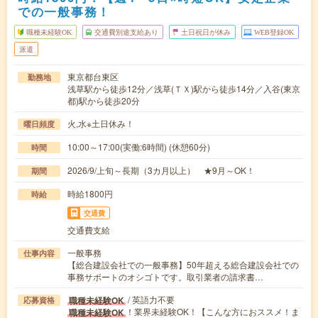
での一般事務！
職種未経験OK
交通費別途支給あり
土日祝日が休み
WEB登録OK
派遣
東京都台東区
勤務地
浅草駅から徒歩12分／浅草(ＴＸ)駅から徒歩14分／入谷(東京
都)駅から徒歩20分
火,水※土日休み！
曜日頻度
10:00～17:00(実働:6時間) (休憩60分)
時間
2026/9/上旬～長期（3カ月以上） ★9月～OK！
期間
時給1800円
時給
交通費
交通費支給
一般事務
仕事内容
【総合建設会社での一般事務】50年超える総合建設会社での
事務サポートのオシゴトです。取引業者の請求書…
/ 英語力不要
職種未経験OK
応募資格
！業界未経験OK！【こんな方におススメ！ま
職種未経験OK