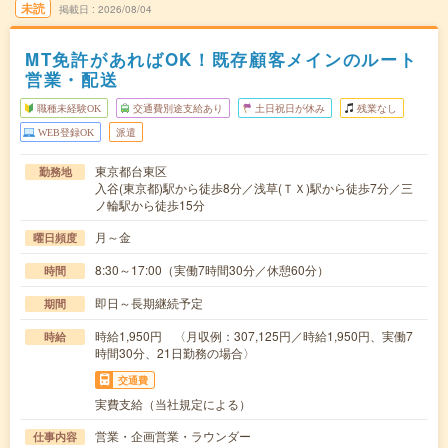
未読
掲載日
2026/08/04
MT免許があればOK！既存顧客メインのルート
営業・配送
職種未経験OK
交通費別途支給あり
土日祝日が休み
残業なし
WEB登録OK
派遣
東京都台東区
勤務地
入谷(東京都)駅から徒歩8分／浅草(ＴＸ)駅から徒歩7分／三
ノ輪駅から徒歩15分
月～金
曜日頻度
8:30～17:00（実働7時間30分／休憩60分）
時間
即日～長期継続予定
期間
時給1,950円 〈月収例：307,125円／時給1,950円、実働7
時給
時間30分、21日勤務の場合〉
交通費
実費支給（当社規定による）
営業・企画営業・ラウンダー
仕事内容