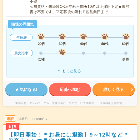
不要
≪無資格・未経験OK≫年齢不問★10名以上採用予定★履歴
書は不要です。▽応募後の流れ1)翌営業日まで…
職場の雰囲気
年齢層
20代
30代
40代
50代
60代
男女比率
女性
男性
もっと見る
気になる!
応募へ進む
詳しく見る
派遣会社
マンパワーグループ株式会社 ケアサービス事業部 （医療福祉介護関連）
未読
掲載日
2026/08/07
NEW
【即日開始！＊お昼には退勤】9～12時など＊