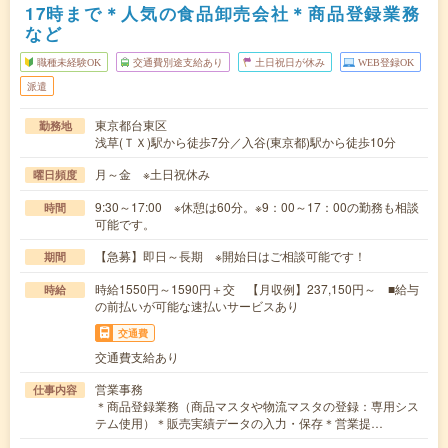
17時まで＊人気の食品卸売会社＊商品登録業務
など
職種未経験OK
交通費別途支給あり
土日祝日が休み
WEB登録OK
派遣
東京都台東区
勤務地
浅草(ＴＸ)駅から徒歩7分／入谷(東京都)駅から徒歩10分
月～金 ※土日祝休み
曜日頻度
9:30～17:00 ※休憩は60分。※9：00～17：00の勤務も相談
時間
可能です。
【急募】即日～長期 ※開始日はご相談可能です！
期間
時給1550円～1590円＋交 【月収例】237,150円～ ■給与
時給
の前払いが可能な速払いサービスあり
交通費
交通費支給あり
営業事務
仕事内容
＊商品登録業務（商品マスタや物流マスタの登録：専用シス
テム使用）＊販売実績データの入力・保存＊営業提…