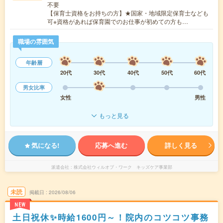
不要
【保育士資格をお持ちの方】★国家・地域限定保育士なども
可※資格があれば保育園でのお仕事が初めての方も…
職場の雰囲気
年齢層
20代
30代
40代
50代
60代
男女比率
女性
男性
もっと見る
気になる!
応募へ進む
詳しく見る
派遣会社
株式会社ウィルオブ・ワーク キッズケア事業部
未読
掲載日
2026/08/06
NEW
土日祝休✨時給1600円～！院内のコツコツ事務