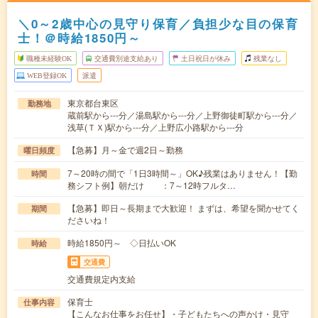
＼0～2歳中心の見守り保育／負担少な目の保育
士！＠時給1850円～
職種未経験OK
交通費別途支給あり
土日祝日が休み
残業なし
WEB登録OK
派遣
東京都台東区
勤務地
蔵前駅から---分／湯島駅から---分／上野御徒町駅から---分／
浅草(ＴＸ)駅から---分／上野広小路駅から---分
【急募】月～金で週2日～勤務
曜日頻度
7～20時の間で「1日3時間～」OK♪残業はありません！【勤
時間
務シフト例】朝だけ ：7～12時フルタ…
【急募】即日～長期まで大歓迎！ まずは、希望を聞かせてく
期間
ださいね！
時給1850円～ ◇日払いOK
時給
交通費
交通費規定内支給
保育士
仕事内容
【こんなお仕事をお任せ】・子どもたちへの声かけ・見守