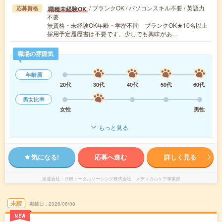
/ ブランクOK / パソコンスキル不要 / 英語力
職種未経験OK
応募資格
不要
無資格・未経験OK年齢・学歴不問 ブランクOK★10名以上
採用予定履歴書は不要です。少しでも興味があ…
職場の雰囲気
年齢層
20代
30代
40代
50代
60代
男女比率
女性
男性
もっと見る
気になる!
応募へ進む
詳しく見る
派遣会社
日研トータルソーシング株式会社 メディカルケア事業部
未読
掲載日
2026/08/08
NEW