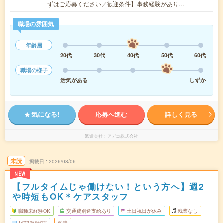
ずはご応募ください／歓迎条件】事務経験があり…
職場の雰囲気
年齢層
20代
30代
40代
50代
60代
職場の様子
活気がある
しずか
気になる!
応募へ進む
詳しく見る
派遣会社
アデコ株式会社
未読
掲載日
2026/08/06
NEW
【フルタイムじゃ働けない！という方へ】週2
や時短もOK＊ケアスタッフ
職種未経験OK
交通費別途支給あり
土日祝日が休み
残業なし
WEB登録OK
派遣