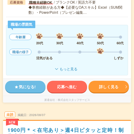
/ ブランクOK / 英語力不要
職種未経験OK
応募資格
◆事務経験がある方◆【必要なOAスキル】Excel（SUM関
数）・PowerPoint（プレゼン編集…
職場の雰囲気
年齢層
20代
30代
40代
50代
60代
職場の様子
活気がある
しずか
もっと見る
気になる!
応募へ進む
詳しく見る
派遣会社
株式会社スタッフサービス
未読
掲載日
2026/08/07
NEW
1900円＊＜在宅あり＞週4日ピタッと定時！制