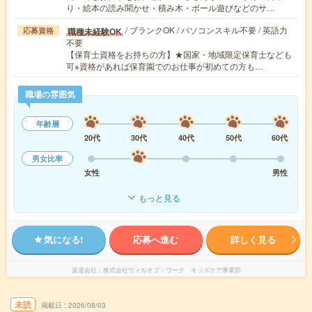
り・絵本の読み聞かせ・積み木・ボール遊びなどのサ…
/ ブランクOK / パソコンスキル不要 / 英語力
職種未経験OK
応募資格
不要
【保育士資格をお持ちの方】★国家・地域限定保育士なども
可※資格があれば保育園でのお仕事が初めての方も…
職場の雰囲気
年齢層
20代
30代
40代
50代
60代
男女比率
女性
男性
もっと見る
気になる!
応募へ進む
詳しく見る
派遣会社
株式会社ウィルオブ・ワーク キッズケア事業部
未読
掲載日
2026/08/03