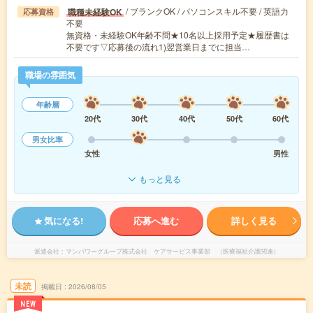
/ ブランクOK / パソコンスキル不要 / 英語力
職種未経験OK
応募資格
不要
無資格・未経験OK年齢不問★10名以上採用予定★履歴書は
不要です▽応募後の流れ1)翌営業日までに担当…
職場の雰囲気
年齢層
20代
30代
40代
50代
60代
男女比率
女性
男性
もっと見る
気になる!
応募へ進む
詳しく見る
派遣会社
マンパワーグループ株式会社 ケアサービス事業部 （医療福祉介護関連）
未読
掲載日
2026/08/05
NEW