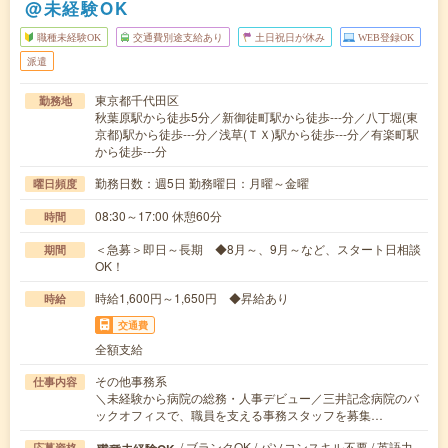
@未経験OK
職種未経験OK
交通費別途支給あり
土日祝日が休み
WEB登録OK
派遣
東京都千代田区
勤務地
秋葉原駅から徒歩5分／新御徒町駅から徒歩---分／八丁堀(東
京都)駅から徒歩---分／浅草(ＴＸ)駅から徒歩---分／有楽町駅
から徒歩---分
勤務日数：週5日 勤務曜日：月曜～金曜
曜日頻度
08:30～17:00 休憩60分
時間
＜急募＞即日～長期 ◆8月～、9月～など、スタート日相談
期間
OK！
時給1,600円～1,650円 ◆昇給あり
時給
交通費
全額支給
その他事務系
仕事内容
＼未経験から病院の総務・人事デビュー／三井記念病院のバ
ックオフィスで、職員を支える事務スタッフを募集…
/ ブランクOK / パソコンスキル不要 / 英語力
応募資格