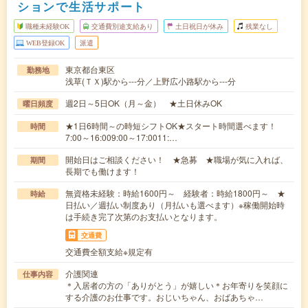
ションで生活サポート
職種未経験OK
交通費別途支給あり
土日祝日が休み
残業なし
WEB登録OK
派遣
東京都台東区
勤務地
浅草(ＴＸ)駅から---分／上野広小路駅から---分
週2日～5日OK（月～金） ★土日休みOK
曜日頻度
★1日6時間～の時短シフトOK★スタート時間選べます！
時間
7:00～16:009:00～17:0011:…
開始日はご相談ください！ ★急募 ★職場が気に入れば、
期間
長期でも働けます！
無資格未経験：時給1600円～ 経験者：時給1800円～ ★
時給
日払い／週払い制度あり（月払いも選べます）※稼働開始時
は手続き完了次第のお支払いとなります。
交通費
交通費全額支給※規定有
介護関連
仕事内容
＊入居者の方の「ありがとう」が嬉しい＊お年寄りを笑顔に
する介護のお仕事です。おじいちゃん、おばあちゃ…