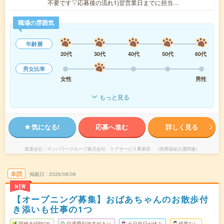
不要です▽応募後の流れ1)翌営業日までに担当…
職場の雰囲気
年齢層
20代
30代
40代
50代
60代
男女比率
女性
男性
もっと見る
気になる!
応募へ進む
詳しく見る
派遣会社
マンパワーグループ株式会社 ケアサービス事業部 （医療福祉介護関連）
未読
掲載日
2026/08/06
NEW
【オープニング募集】おばあちゃんのお散歩付
き添いも仕事の1つ
職種未経験OK
交通費別途支給あり
土日祝日が休み
残業なし