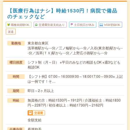
【医療行為はナシ】時給1530円！病院で備品
のチェックなど
職種未経験OK
交通費別途支給あり
土日祝日が休み
WEB登録OK
派遣
東京都台東区
勤務地
浅草橋駅から---分／三ノ輪駅から---分／入谷(東京都)駅から--
-分／浅草(ＴＸ)駅から---分／上野広小路駅から---分
シフト制（月～日） ※平日のみなどの相談もOK ※週3なども
曜日頻度
相談OK
【シフト例】07:00～16:0009:00～18:0017:00～09:00※ 上記
時間
は一例です！そ…
即日～2ヶ月以上
期間
無資格の方：時給1530円～1912円 / 介護福祉士：時給1830
時給
円～2287円 / 初任者以上：時給1730円～2162円
交通費
全額支給
看護助手
仕事内容