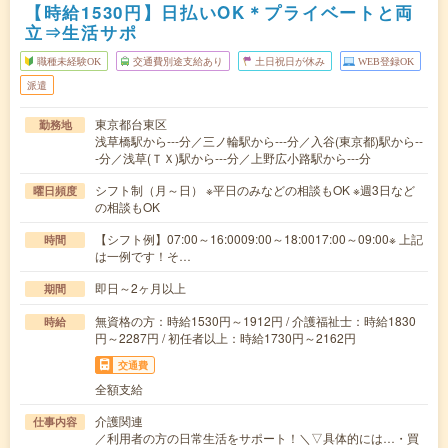
【時給1530円】日払いOK＊プライベートと両
立⇒生活サポ
職種未経験OK
交通費別途支給あり
土日祝日が休み
WEB登録OK
派遣
東京都台東区
勤務地
浅草橋駅から---分／三ノ輪駅から---分／入谷(東京都)駅から--
-分／浅草(ＴＸ)駅から---分／上野広小路駅から---分
シフト制（月～日） ※平日のみなどの相談もOK ※週3日など
曜日頻度
の相談もOK
【シフト例】07:00～16:0009:00～18:0017:00～09:00※ 上記
時間
は一例です！そ…
即日～2ヶ月以上
期間
無資格の方：時給1530円～1912円 / 介護福祉士：時給1830
時給
円～2287円 / 初任者以上：時給1730円～2162円
交通費
全額支給
介護関連
仕事内容
／利用者の方の日常生活をサポート！＼▽具体的には…・買