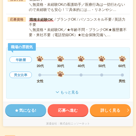
＼無資格・未経験OKの看護助手／医療行為は一切行わない
ので未経験でも安心！▽具体的には…・リネンやシ…
/ ブランクOK / パソコンスキル不要 / 英語力
職種未経験OK
応募資格
不要
＼無資格＊未経験OK／★年齢不問・ブランクOK★履歴書不
要・来社不要（電話登録OK）★社会保険完備＼…
職場の雰囲気
年齢層
20代
30代
40代
50代
60代
男女比率
女性
男性
もっと見る
気になる!
応募へ進む
詳しく見る
派遣会社
株式会社ニッソーネット