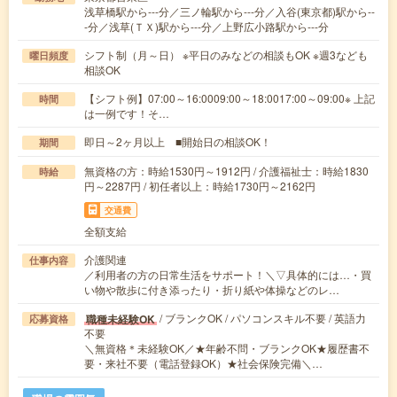
浅草橋駅から---分／三ノ輪駅から---分／入谷(東京都)駅から--
-分／浅草(ＴＸ)駅から---分／上野広小路駅から---分
シフト制（月～日） ※平日のみなどの相談もOK ※週3なども
曜日頻度
相談OK
【シフト例】07:00～16:0009:00～18:0017:00～09:00※ 上記
時間
は一例です！そ…
即日～2ヶ月以上 ■開始日の相談OK！
期間
無資格の方：時給1530円～1912円 / 介護福祉士：時給1830
時給
円～2287円 / 初任者以上：時給1730円～2162円
交通費
全額支給
介護関連
仕事内容
／利用者の方の日常生活をサポート！＼▽具体的には…・買
い物や散歩に付き添ったり・折り紙や体操などのレ…
/ ブランクOK / パソコンスキル不要 / 英語力
職種未経験OK
応募資格
不要
＼無資格＊未経験OK／★年齢不問・ブランクOK★履歴書不
要・来社不要（電話登録OK）★社会保険完備＼…