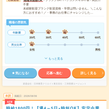
職種未経験OK
不要
未経験歓迎ブランク歓迎資格・学歴は問いません。＼こんな
方におすすめ！／・事務のお仕事にチャレンジした…
職場の雰囲気
年齢層
20代
30代
40代
50代
60代
男女比率
女性
男性
もっと見る
気になる!
応募へ進む
詳しく見る
派遣会社
日本教育クリエイト東京支社・三幸医療エージェント
未読
掲載日
2026/08/06
NEW
時給1800円！【週4～5日×時短OK】安定企業