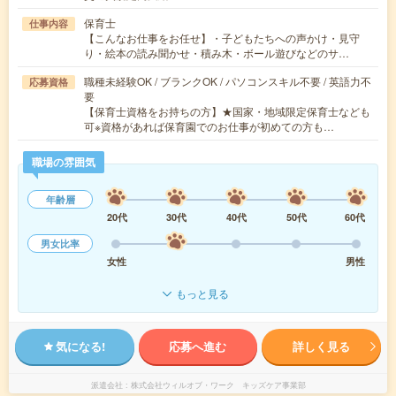
保育士
仕事内容
【こんなお仕事をお任せ】・子どもたちへの声かけ・見守
り・絵本の読み聞かせ・積み木・ボール遊びなどのサ…
職種未経験OK / ブランクOK / パソコンスキル不要 / 英語力不
応募資格
要
【保育士資格をお持ちの方】★国家・地域限定保育士なども
可※資格があれば保育園でのお仕事が初めての方も…
職場の雰囲気
年齢層
20代
30代
40代
50代
60代
男女比率
女性
男性
もっと見る
気になる!
応募へ進む
詳しく見る
派遣会社
株式会社ウィルオブ・ワーク キッズケア事業部