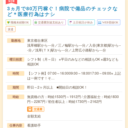
NEW
3ヵ月で80万円稼ぐ！病院で備品のチェックな
ど＊医療行為はナシ
職種未経験OK
交通費別途支給あり
土日祝日が休み
WEB登録OK
派遣
東京都台東区
勤務地
浅草橋駅から---分／三ノ輪駅から---分／入谷(東京都)駅から--
-分／浅草(ＴＸ)駅から---分／上野広小路駅から---分
シフト制（月～日） ※平日のみなどの相談もOK ※週3なども
曜日頻度
相談OK
【シフト例】07:00～16:0009:00～18:0017:00～09:00※ 上記
時間
は一例です！そ…
即日～2ヶ月以上 ■開始日の相談OK！
期間
無資格の方：時給1530円～1912円 / 介護福祉士：時給1830
時給
円～2287円 / 初任者以上：時給1730円～2162円
交通費
全額支給
看護助手
仕事内容