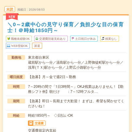
未読
掲載日
2026/08/03
NEW
＼0～2歳中心の見守り保育／負担少な目の保育
士！＠時給1850円～
職種未経験OK
交通費別途支給あり
土日祝日が休み
残業なし
WEB登録OK
派遣
東京都台東区
勤務地
蔵前駅から---分／湯島駅から---分／上野御徒町駅から---分／
浅草(ＴＸ)駅から---分／上野広小路駅から---分
【急募】月～金で週2日～勤務
曜日頻度
7～20時の間で「1日3時間～」OK♪残業はありません！【勤
時間
務シフト例】朝だけ ：7～12時フルタ…
【急募】即日～長期まで大歓迎！ まずは、希望を聞かせてく
期間
ださいね！
時給1850円～ ◇日払いOK
時給
交通費
交通費規定内支給