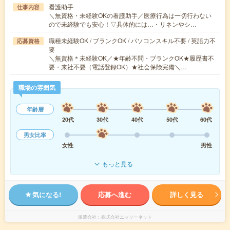
看護助手
仕事内容
＼無資格・未経験OKの看護助手／医療行為は一切行わない
ので未経験でも安心！▽具体的には…・リネンやシ…
職種未経験OK / ブランクOK / パソコンスキル不要 / 英語力不
応募資格
要
＼無資格＊未経験OK／★年齢不問・ブランクOK★履歴書不
要・来社不要（電話登録OK）★社会保険完備＼…
職場の雰囲気
年齢層
20代
30代
40代
50代
60代
男女比率
女性
男性
もっと見る
気になる!
応募へ進む
詳しく見る
派遣会社
株式会社ニッソーネット