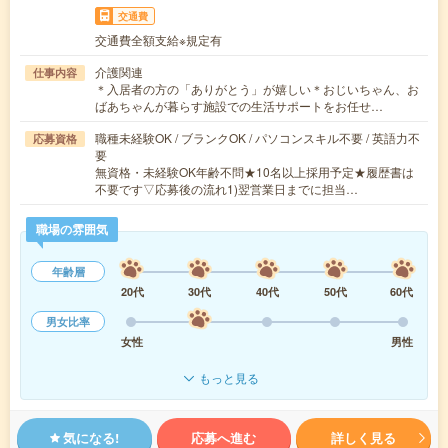
交通費
交通費全額支給※規定有
介護関連
仕事内容
＊入居者の方の「ありがとう」が嬉しい＊おじいちゃん、お
ばあちゃんが暮らす施設での生活サポートをお任せ…
職種未経験OK / ブランクOK / パソコンスキル不要 / 英語力不
応募資格
要
無資格・未経験OK年齢不問★10名以上採用予定★履歴書は
不要です▽応募後の流れ1)翌営業日までに担当…
職場の雰囲気
年齢層
20代
30代
40代
50代
60代
男女比率
女性
男性
もっと見る
気になる!
応募へ進む
詳しく見る