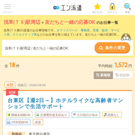
メニュー
気になる!
ログイン
検索
浅草(ＴＸ)駅周辺
×
友だちと一緒の応募OK
のお仕事一覧
浅草(ＴＸ)駅の派遣のお仕事情報です。
オフィスワーク・事務系
、
営業・販売・サービ
ス系
、
クリエイティブ系
などのお仕事を取り揃えています。友だちと一緒の応募OKの
条件の他に、
交通費別途支給あり
、
職種未経験OK
、
週4日勤務
などのこだわり条件も
取り揃えています。
条件の変更
浅草(ＴＸ)駅周辺 / 友だちと一緒の応募OK
18
1,572
全
件
平均時給:
円
時給順
新着順
未読
掲載日
2026/08/05
NEW
台東区【週2日～】ホテルライクな高齢者マン
ションで生活サポート
職種未経験OK
交通費別途支給あり
土日祝日が休み
残業なし
WEB登録OK
派遣
東京都台東区
勤務地