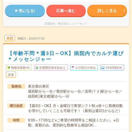
気になる!
応募へ進む
詳しく見る
派遣会社
株式会社ニッソーネット
未読
掲載日
2026/07/30
【年齢不問＊週3日～OK】病院内でカルテ運び
＊メッセンジャー
職種未経験OK
交通費別途支給あり
土日祝日が休み
WEB登録OK
派遣
東京都台東区
勤務地
蔵前駅から---分／鶯谷駅から---分／浅草(ＴＸ)駅から---分／
稲荷町(東京都)駅から---分
【週3日～OK】月～金曜日で希望シフト制 ※徐々に勤務回数
曜日頻度
を増やしていくことも可能です！（最初は週3日からなど）
9:00～17:00など※ご希望の時間帯をご相談ください。※日
時間
勤、夜勤のみ、変則的な勤務等も相談OK…