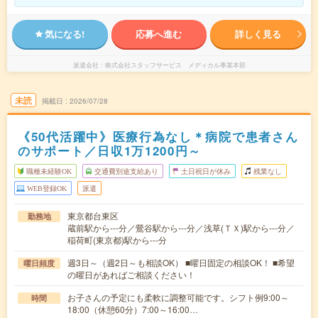
気になる!
応募へ進む
詳しく見る
派遣会社
株式会社スタッフサービス メディカル事業本部
未読
掲載日
2026/07/28
《50代活躍中》医療行為なし＊病院で患者さん
のサポート／日収1万1200円～
職種未経験OK
交通費別途支給あり
土日祝日が休み
残業なし
WEB登録OK
派遣
東京都台東区
勤務地
蔵前駅から---分／鶯谷駅から---分／浅草(ＴＸ)駅から---分／
稲荷町(東京都)駅から---分
週3日～（週2日～も相談OK） ■曜日固定の相談OK！ ■希望
曜日頻度
の曜日があればご相談ください！
お子さんの予定にも柔軟に調整可能です。シフト例9:00～
時間
18:00（休憩60分）7:00～16:00…