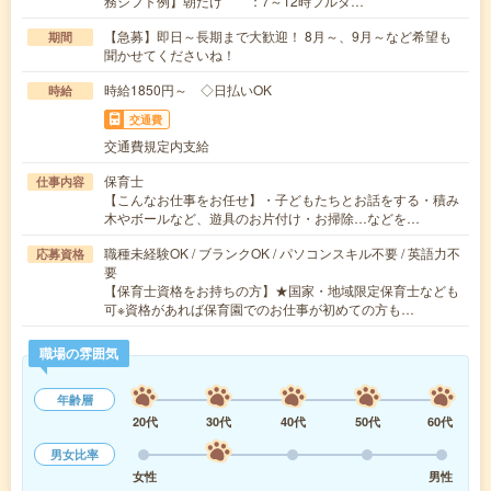
務シフト例】朝だけ ：7～12時フルタ…
【急募】即日～長期まで大歓迎！ 8月～、9月～など希望も
期間
聞かせてくださいね！
時給1850円～ ◇日払いOK
時給
交通費
交通費規定内支給
保育士
仕事内容
【こんなお仕事をお任せ】・子どもたちとお話をする・積み
木やボールなど、遊具のお片付け・お掃除…などを…
職種未経験OK / ブランクOK / パソコンスキル不要 / 英語力不
応募資格
要
【保育士資格をお持ちの方】★国家・地域限定保育士なども
可※資格があれば保育園でのお仕事が初めての方も…
職場の雰囲気
年齢層
20代
30代
40代
50代
60代
男女比率
女性
男性