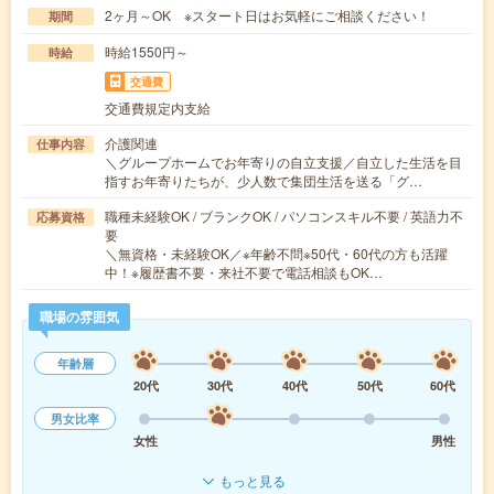
2ヶ月～OK ※スタート日はお気軽にご相談ください！
期間
時給1550円～
時給
交通費
交通費規定内支給
介護関連
仕事内容
＼グループホームでお年寄りの自立支援／自立した生活を目
指すお年寄りたちが、少人数で集団生活を送る「グ…
職種未経験OK / ブランクOK / パソコンスキル不要 / 英語力不
応募資格
要
＼無資格・未経験OK／※年齢不問※50代・60代の方も活躍
中！※履歴書不要・来社不要で電話相談もOK…
職場の雰囲気
年齢層
20代
30代
40代
50代
60代
男女比率
女性
男性
もっと見る