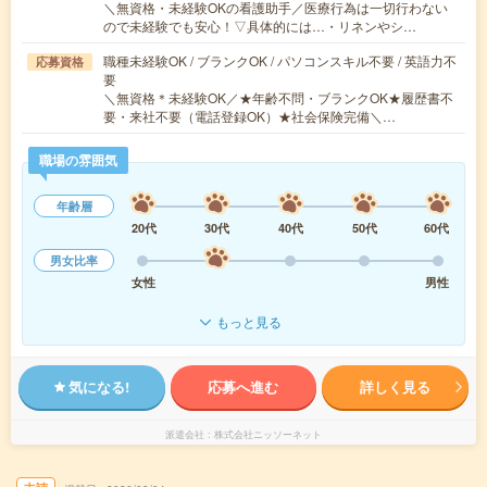
＼無資格・未経験OKの看護助手／医療行為は一切行わない
ので未経験でも安心！▽具体的には…・リネンやシ…
職種未経験OK / ブランクOK / パソコンスキル不要 / 英語力不
応募資格
要
＼無資格＊未経験OK／★年齢不問・ブランクOK★履歴書不
要・来社不要（電話登録OK）★社会保険完備＼…
職場の雰囲気
年齢層
20代
30代
40代
50代
60代
男女比率
女性
男性
もっと見る
気になる!
応募へ進む
詳しく見る
派遣会社
株式会社ニッソーネット