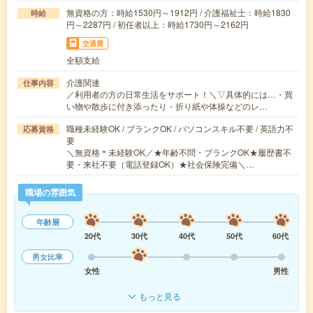
無資格の方：時給1530円～1912円 / 介護福祉士：時給1830
時給
円～2287円 / 初任者以上：時給1730円～2162円
交通費
全額支給
介護関連
仕事内容
／利用者の方の日常生活をサポート！＼▽具体的には…・買
い物や散歩に付き添ったり・折り紙や体操などのレ…
職種未経験OK / ブランクOK / パソコンスキル不要 / 英語力不
応募資格
要
＼無資格＊未経験OK／★年齢不問・ブランクOK★履歴書不
要・来社不要（電話登録OK）★社会保険完備＼…
職場の雰囲気
年齢層
20代
30代
40代
50代
60代
男女比率
女性
男性
もっと見る