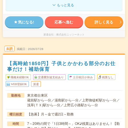
もっと見る
気になる!
応募へ進む
詳しく見る
派遣会社
株式会社ニッソーネット
未読
掲載日
2026/07/28
【高時給1850円】子供とかかわる部分のお仕
事だけ！補助保育
職種未経験OK
交通費別途支給あり
土日祝日が休み
残業なし
WEB登録OK
派遣
東京都台東区
勤務地
蔵前駅から---分／湯島駅から---分／上野御徒町駅から---分／
浅草(ＴＸ)駅から---分／上野広小路駅から---分
【急募】月～金で週2日～勤務
曜日頻度
7～20時の間で「1日3時間～」OK♪残業はありません！【勤
時間