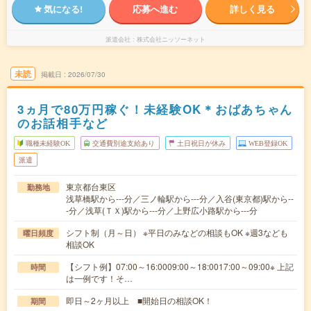
気になる!
応募へ進む
詳しく見る
派遣会社
株式会社ニッソーネット
未読
掲載日
2026/07/30
3ヵ月で80万円稼ぐ！未経験OK＊おばあちゃん
のお話相手など
職種未経験OK
交通費別途支給あり
土日祝日が休み
WEB登録OK
派遣
東京都台東区
勤務地
浅草橋駅から---分／三ノ輪駅から---分／入谷(東京都)駅から--
-分／浅草(ＴＸ)駅から---分／上野広小路駅から---分
シフト制（月～日） ※平日のみなどの相談もOK ※週3なども
曜日頻度
相談OK
【シフト例】07:00～16:0009:00～18:0017:00～09:00※ 上記
時間
は一例です！そ…
即日～2ヶ月以上 ■開始日の相談OK！
期間