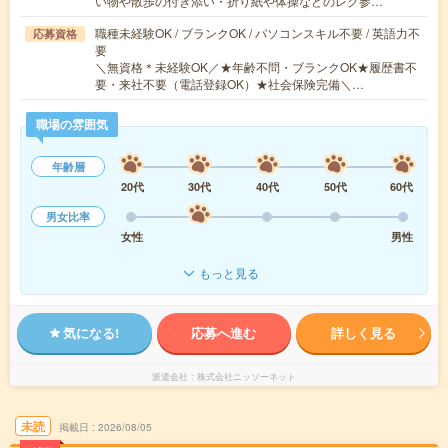
い物や散歩の付き添い・折り紙や体操などのレク参…
職種未経験OK / ブランクOK / パソコンスキル不要 / 英語力不
応募資格
要
＼無資格＊未経験OK／★年齢不問・ブランクOK★履歴書不
要・来社不要（電話登録OK）★社会保険完備＼…
職場の雰囲気
年齢層
20代
30代
40代
50代
60代
男女比率
女性
男性
もっと見る
気になる!
応募へ進む
詳しく見る
派遣会社
株式会社ニッソーネット
未読
掲載日
2026/08/05