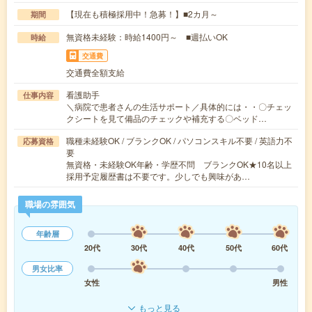
【現在も積極採用中！急募！】■2カ月～
期間
無資格未経験：時給1400円～ ■週払いOK
時給
交通費
交通費全額支給
看護助手
仕事内容
＼病院で患者さんの生活サポート／具体的には・・〇チェッ
クシートを見て備品のチェックや補充する〇ベッド…
職種未経験OK / ブランクOK / パソコンスキル不要 / 英語力不
応募資格
要
無資格・未経験OK年齢・学歴不問 ブランクOK★10名以上
採用予定履歴書は不要です。少しでも興味があ…
職場の雰囲気
年齢層
20代
30代
40代
50代
60代
男女比率
女性
男性
もっと見る