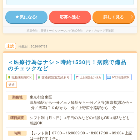
気になる!
応募へ進む
詳しく見る
派遣会社
日研トータルソーシング株式会社 メディカルケア事業部
未読
掲載日
2026/07/28
＜医療行為はナシ＞時給1530円！病院で備品
のチェックなど
職種未経験OK
交通費別途支給あり
土日祝日が休み
WEB登録OK
派遣
東京都台東区
勤務地
浅草橋駅から---分／三ノ輪駅から---分／入谷(東京都)駅から--
-分／浅草(ＴＸ)駅から---分／上野広小路駅から---分
シフト制（月～日） ※平日のみなどの相談もOK ※週3なども
曜日頻度
相談OK
【シフト例】07:00～16:0009:00～18:0017:00～09:00※ 上記
時間
は一例です！そ…