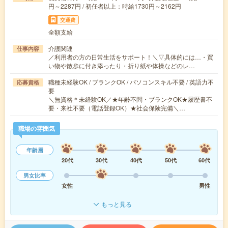
円～2287円 / 初任者以上：時給1730円～2162円
交通費
全額支給
介護関連
仕事内容
／利用者の方の日常生活をサポート！＼▽具体的には…・買
い物や散歩に付き添ったり・折り紙や体操などのレ…
職種未経験OK / ブランクOK / パソコンスキル不要 / 英語力不
応募資格
要
＼無資格＊未経験OK／★年齢不問・ブランクOK★履歴書不
要・来社不要（電話登録OK）★社会保険完備＼…
職場の雰囲気
年齢層
20代
30代
40代
50代
60代
男女比率
女性
男性
もっと見る