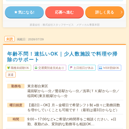
気になる!
応募へ進む
詳しく見る
派遣会社
株式会社スタッフサービス メディカル事業本部
未読
掲載日
2026/07/29
年齢不問！速払いOK｜少人数施設で料理や掃
除のサポート
職種未経験OK
交通費別途支給あり
土日祝日が休み
WEB登録OK
派遣
東京都台東区
勤務地
蔵前駅から---分／鶯谷駅から---分／浅草(ＴＸ)駅から---分／
稲荷町(東京都)駅から---分
【週2日～OK】月～金曜日で希望シフト制 ※徐々に勤務回数
曜日頻度
を増やしていくことも可能です！（最初は週3日からなど）
9:00～17:00など※ご希望の時間帯をご相談ください。※日
時間
勤、夜勤のみ、変則的な勤務等も相談OK…