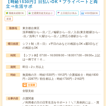
【時給1530円】日払いOK＊プライベートと両
立⇒生活サポ
職種未経験OK
交通費別途支給あり
土日祝日が休み
WEB登録OK
派遣
東京都台東区
勤務地
浅草橋駅から---分／三ノ輪駅から---分／入谷(東京都)駅から--
-分／浅草(ＴＸ)駅から---分／上野広小路駅から---分
シフト制（月～日） ※平日のみなどの相談もOK ※週3日など
曜日頻度
の相談もOK
【シフト例】07:00～16:0009:00～18:0017:00～09:00※ 上記
時間
は一例です！そ…
即日～2ヶ月以上
期間
無資格の方：時給1530円～1912円 / 介護福祉士：時給1830
時給
円～2287円 / 初任者以上：時給1730円～2162円
交通費
全額支給
介護関連
仕事内容
／利用者の方の日常生活をサポート！＼▽具体的には…・買