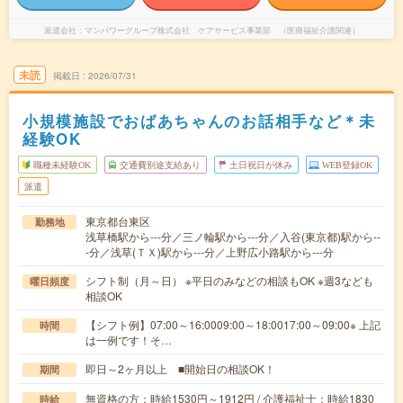
派遣会社
マンパワーグループ株式会社 ケアサービス事業部 （医療福祉介護関連）
未読
掲載日
2026/07/31
小規模施設でおばあちゃんのお話相手など＊未
経験OK
職種未経験OK
交通費別途支給あり
土日祝日が休み
WEB登録OK
派遣
東京都台東区
勤務地
浅草橋駅から---分／三ノ輪駅から---分／入谷(東京都)駅から--
-分／浅草(ＴＸ)駅から---分／上野広小路駅から---分
シフト制（月～日） ※平日のみなどの相談もOK ※週3なども
曜日頻度
相談OK
【シフト例】07:00～16:0009:00～18:0017:00～09:00※ 上記
時間
は一例です！そ…
即日～2ヶ月以上 ■開始日の相談OK！
期間
無資格の方：時給1530円～1912円 / 介護福祉士：時給1830
時給