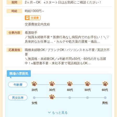
2ヶ月～OK ※スタート日はお気軽にご相談ください！
期間
時給1300円～
時給
交通費
交通費規定内支給
看護助手
仕事内容
／知識＆経験不要＊医療行為なし病院内でのお手伝い！＼▽
具体的なお仕事は…・カルテや処方薬の運搬・備品…
職種未経験OK / ブランクOK / パソコンスキル不要 / 英語力不
応募資格
要
＼無資格・未経験OK／※年齢不問※50代・60代の方も活躍
中！※履歴書不要・来社不要で電話相談もOK…
職場の雰囲気
年齢層
20代
30代
40代
50代
60代
男女比率
女性
男性
もっと見る