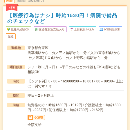
未読
掲載日
2026/08/04
NEW
【医療行為はナシ】時給1530円！病院で備品
のチェックなど
職種未経験OK
交通費別途支給あり
土日祝日が休み
WEB登録OK
派遣
東京都台東区
勤務地
浅草橋駅から---分／三ノ輪駅から---分／入谷(東京都)駅から--
-分／浅草(ＴＸ)駅から---分／上野広小路駅から---分
シフト制（月～日） ※平日のみなどの相談もOK ※週3なども
曜日頻度
相談OK
【シフト例】07:00～16:0009:00～18:0017:00～09:00※ 上記
時間
は一例です！そ…
即日～2ヶ月以上
期間
無資格の方：時給1530円～1912円 / 介護福祉士：時給1830
時給
円～2287円 / 初任者以上：時給1730円～2162円
交通費
全額支給