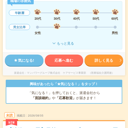
職場の雰囲気
年齢層
20代
30代
40代
50代
60代
男女比率
女性
男性
もっと見る
気になる!
応募へ進む
詳しく見る
派遣会社
マンパワーグループ株式会社 ケアサービス事業部 （医療福祉介護関連）
興味があったら「★気になる！」をタップ！
「気になる！」を押しておくと、派遣会社から
「面談確約」
や
「応募歓迎」
が届きます！
未読
掲載日
2026/08/05
NEW