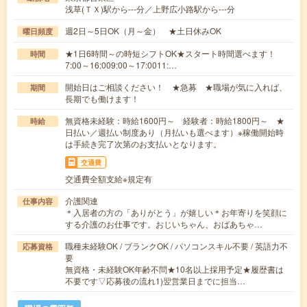
浅草(ＴＸ)駅から---分／上野広小路駅から---分
週2日～5日OK（月～金） ★土日休みOK
曜日頻度
★1日6時間～の時短シフトOK★スタート時間選べます！
時間
7:00～16:009:00～17:0011:…
開始日はご相談ください！ ★急募 ★職場が気に入れば、
期間
長期でも働けます！
無資格未経験：時給1600円～ 経験者：時給1800円～ ★
時給
日払い／週払い制度あり（月払いも選べます）※稼働開始時
は手続き完了次第のお支払いとなります。
交通費
交通費全額支給※規定有
介護関連
仕事内容
＊入居者の方の「ありがとう」が嬉しい＊お年寄りを笑顔に
する介護のお仕事です。おじいちゃん、おばあちゃ…
職種未経験OK / ブランクOK / パソコンスキル不要 / 英語力不
応募資格
要
無資格・未経験OK年齢不問★10名以上採用予定★履歴書は
不要です▽応募後の流れ1)翌営業日までに担当…