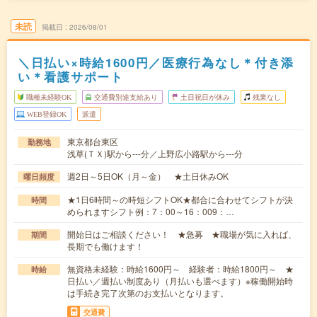
未読
掲載日
2026/08/01
＼日払い×時給1600円／医療行為なし＊付き添
い＊看護サポート
職種未経験OK
交通費別途支給あり
土日祝日が休み
残業なし
WEB登録OK
派遣
東京都台東区
勤務地
浅草(ＴＸ)駅から---分／上野広小路駅から---分
週2日～5日OK（月～金） ★土日休みOK
曜日頻度
★1日6時間～の時短シフトOK★都合に合わせてシフトが決
時間
められますシフト例：7：00～16：009：…
開始日はご相談ください！ ★急募 ★職場が気に入れば、
期間
長期でも働けます！
無資格未経験：時給1600円～ 経験者：時給1800円～ ★
時給
日払い／週払い制度あり（月払いも選べます）※稼働開始時
は手続き完了次第のお支払いとなります。
交通費