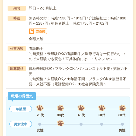
即日～2ヶ月以上
期間
無資格の方：時給1530円～1912円 / 介護福祉士：時給1830
時給
円～2287円 / 初任者以上：時給1730円～2162円
交通費
全額支給
看護助手
仕事内容
＼無資格・未経験OKの看護助手／医療行為は一切行わない
ので未経験でも安心！▽具体的には…・リネンやシ…
職種未経験OK / ブランクOK / パソコンスキル不要 / 英語力不
応募資格
要
＼無資格＊未経験OK／★年齢不問・ブランクOK★履歴書不
要・来社不要（電話登録OK）★社会保険完備＼…
職場の雰囲気
年齢層
20代
30代
40代
50代
60代
男女比率
女性
男性