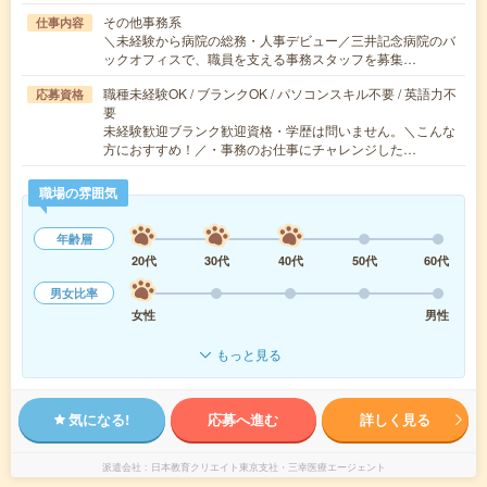
その他事務系
仕事内容
＼未経験から病院の総務・人事デビュー／三井記念病院のバ
ックオフィスで、職員を支える事務スタッフを募集…
職種未経験OK / ブランクOK / パソコンスキル不要 / 英語力不
応募資格
要
未経験歓迎ブランク歓迎資格・学歴は問いません。＼こんな
方におすすめ！／・事務のお仕事にチャレンジした…
職場の雰囲気
年齢層
20代
30代
40代
50代
60代
男女比率
女性
男性
もっと見る
気になる!
応募へ進む
詳しく見る
派遣会社
日本教育クリエイト東京支社・三幸医療エージェント