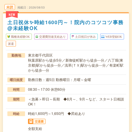
未読
掲載日
2026/08/03
NEW
土日祝休✨時給1600円～！院内のコツコツ事務
@未経験OK
職種未経験OK
交通費別途支給あり
土日祝日が休み
WEB登録OK
派遣
東京都千代田区
勤務地
秋葉原駅から徒歩5分／新御徒町駅から徒歩---分／八丁堀(東
京都)駅から徒歩---分／浅草(ＴＸ)駅から徒歩---分／有楽町駅
から徒歩---分
勤務日数：週5日 勤務曜日：月曜～金曜
曜日頻度
08:30～17:00 休憩60分
時間
＜急募＞即日～長期 ◆8月～、9月～など、スタート日相談
期間
OK！
時給1,600円～1,650円 ◆昇給あり
時給
交通費
全額支給