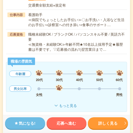
交通費全額支給※規定有
看護助手
仕事内容
≪病院でちょっとしたお手伝い≫〇お手洗い・入浴など生活
のお手伝い○診察室への付き添い○食事のサポート…
職種未経験OK / ブランクOK / パソコンスキル不要 / 英語力不
応募資格
要
≪無資格・未経験OK≫年齢不問★10名以上採用予定★履歴
書は不要です。▽応募後の流れ1)翌営業日まで…
職場の雰囲気
年齢層
20代
30代
40代
50代
60代
男女比率
女性
男性
もっと見る
気になる!
応募へ進む
詳しく見る