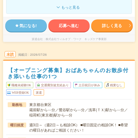
もっと見る
気になる!
応募へ進む
詳しく見る
派遣会社
株式会社ウィルオブ・ワーク キッズケア事業部
未読
掲載日
2026/07/26
【オープニング募集】おばあちゃんのお散歩付
き添いも仕事の1つ
職種未経験OK
交通費別途支給あり
土日祝日が休み
残業なし
WEB登録OK
派遣
東京都台東区
勤務地
蔵前駅から---分／鶯谷駅から---分／浅草(ＴＸ)駅から---分／
稲荷町(東京都)駅から---分
週3日～（週2日～も相談OK） ■曜日固定の相談OK！ ■希望
曜日頻度
の曜日があればご相談ください！