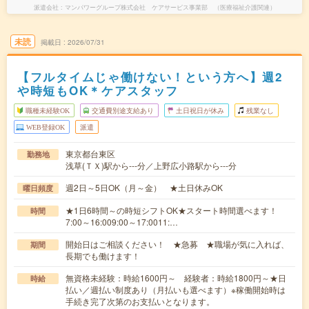
派遣会社
マンパワーグループ株式会社 ケアサービス事業部 （医療福祉介護関連）
未読
掲載日
2026/07/31
【フルタイムじゃ働けない！という方へ】週2
や時短もOK＊ケアスタッフ
職種未経験OK
交通費別途支給あり
土日祝日が休み
残業なし
WEB登録OK
派遣
東京都台東区
勤務地
浅草(ＴＸ)駅から---分／上野広小路駅から---分
週2日～5日OK（月～金） ★土日休みOK
曜日頻度
★1日6時間～の時短シフトOK★スタート時間選べます！
時間
7:00～16:009:00～17:0011:…
開始日はご相談ください！ ★急募 ★職場が気に入れば、
期間
長期でも働けます！
無資格未経験：時給1600円～ 経験者：時給1800円～★日
時給
払い／週払い制度あり（月払いも選べます）※稼働開始時は
手続き完了次第のお支払いとなります。