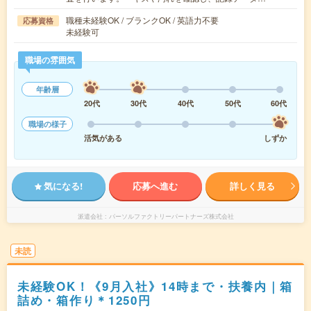
職種未経験OK / ブランクOK / 英語力不要
応募資格
未経験可
職場の雰囲気
年齢層
20代
30代
40代
50代
60代
職場の様子
活気がある
しずか
気になる!
応募へ進む
詳しく見る
派遣会社
パーソルファクトリーパートナーズ株式会社
未読
未経験OK！《9月入社》14時まで・扶養内｜箱
詰め・箱作り＊1250円