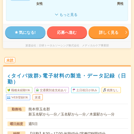
女性
男性
もっと見る
気になる!
応募へ進む
詳しく見る
派遣会社
日研トータルソーシング株式会社 メディカルケア事業部
未読
<タイパ抜群>電子材料の製造・データ記録（日
勤）
職種未経験OK
交通費別途支給あり
土日祝日が休み
残業なし
WEB登録OK
派遣
熊本県玉名郡
勤務地
新玉名駅から---分／玉名駅から---分／木葉駅から---分
週5日
曜日頻度
【日勤】8:30～17:00 休憩45分 [実働]7時間45分
時間