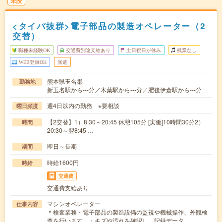
未読
<タイパ抜群>電子部品の製造オペレーター（2
交替）
職種未経験OK
交通費別途支給あり
土日祝日が休み
残業なし
WEB登録OK
派遣
熊本県玉名郡
勤務地
新玉名駅から---分／木葉駅から---分／肥後伊倉駅から---分
週4日以内の勤務 ※要相談
曜日頻度
【2交替】1）8:30～20:45 休憩105分 [実働]10時間30分2）
時間
20:30～翌8:45 …
即日～長期
期間
時給1600円
時給
交通費
交通費支給あり
マシンオペレーター
仕事内容
＊検査業務・電子部品の製造設備の監視や機械操作、外観検
査を行います。・キズや汚れを確認し、記録データ…