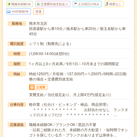
職種未経験OK
交通費別途支給あり
土日祝日が休み
残業なし
WEB登録OK
派遣
熊本市北区
勤務地
田原坂駅から車10分／植木駅から車20分／新玉名駅から車
45分
シフト制（勤務先による）
曜日頻度
(1)09:00-14:00(休憩0分)
時間
1ヶ月以上3ヶ月未満／9月1日～10月末までの期間限定
期間
時給1250円／月収例：137,500円＝1,250円×5時間×22日勤
時給
務の場合＋交通費別途支給
交通費
実費支給／当社規定あり。月上限4万円(規定あり)
軽作業（仕分け・ピッキング・検品、商品管理）
仕事内容
＊＊＊＊＊＊＊＊＊＊＊＊ お顔合わせなし ランスタ
ッドのスタッフだけ ＊＊＊＊＊＊＊＊＊＊＊＊ …
職種未経験OK / ブランクOK / 英語力不要
応募資格
・以前ご経験された方、未経験の方大歓迎！・短時間でオシ
ゴトを探している方・ブランクがありまずは身体を…