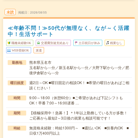
未読
掲載日
2026/08/05
≪年齢不問！≫50代が無理なく、なが～く活躍
中！生活サポート
職種未経験OK
交通費別途支給あり
土日祝日が休み
残業なし
WEB登録OK
派遣
熊本県玉名市
勤務地
玉名駅から---分／新玉名駅から---分／大野下駅から---分／肥
後伊倉駅から---分
週2日～OK ■曜日固定の相談OK！ ■希望の曜日があればご相
曜日頻度
談ください！
9:00～18:00（休憩60分）■ご希望があれば下記シフトも
時間
OK！早番 7:00～16:00遅番 …
【積極採用中！急募！】＊1年以上勤務している方が多数！
期間
ご応募から最短2～3日後の就業も相談可能です！
無資格未経験：時給1300円～ ■週払いOK ■扶養内OK ■
時給
日収1万400円以上