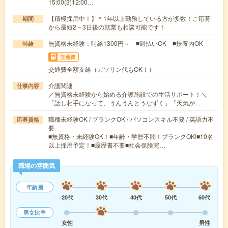
15:00(3)12:00…
【積極採用中！】＊1年以上勤務している方が多数！ご応募
期間
から最短2～3日後の就業も相談可能です！
無資格未経験：時給1300円～ ■週払いOK ■扶養内OK
時給
交通費
交通費全額支給（ガソリン代もOK！）
介護関連
仕事内容
／無資格未経験から始める介護施設での生活サポート！＼
「話し相手になって、うんうんとうなずく」「天気が…
職種未経験OK / ブランクOK / パソコンスキル不要 / 英語力不
応募資格
要
■無資格・未経験OK！■年齢・学歴不問！ブランクOK!■10名
以上採用予定！■履歴書不要■社会保険完…
職場の雰囲気
年齢層
20代
30代
40代
50代
60代
男女比率
女性
男性