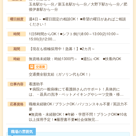
玉名駅から---分／新玉名駅から---分／大野下駅から---分／肥
後伊倉駅から---分
週4日～ ■曜日固定の相談OK！ ■希望の曜日があればご相談
曜日頻度
ください！
1日5時間からOK！■シフト例(1)8:00～13:00(2)10:00～
時間
15:00(3)12:00…
【現在も積極採用中！急募！】■2カ月～
期間
無資格未経験：時給1300円～ ■週払いOK ■扶養内OK
時給
交通費
交通費全額支給（ガソリン代もOK！）
看護助手
仕事内容
▼病院の一般病棟にて看護師さんのサポート！具体的に
は、・器具の洗浄・ベットメイキングやシーツ交換・移…
職種未経験OK / ブランクOK / パソコンスキル不要 / 英語力不
応募資格
要
■無資格・未経験OK！■年齢・学歴不問！ブランクOK!■10名
以上採用予定！■履歴書不要■社会保険完…
職場の雰囲気