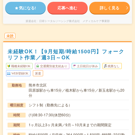
気になる!
応募へ進む
詳しく見る
派遣会社
日研トータルソーシング株式会社 メディカルケア事業部
未読
未経験OK！【9月短期/時給1500円】フォーク
リフト作業／週3日～OK
職種未経験OK
交通費別途支給あり
土日祝日が休み
残業なし
WEB登録OK
派遣
熊本市北区
勤務地
田原坂駅から車15分／植木駅から車15分／新玉名駅から20
分
シフト制（勤務先による）
曜日頻度
(1)08:30-17:30(休憩60分)
時間
1ヶ月以上3ヶ月未満／9月～10月末までの期間限定
期間
時給1500円／月収例：264,000円＝1,500円×8時間×22日勤
時給