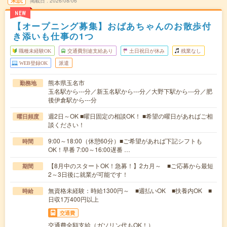
未読
掲載日
2026/08/06
NEW
【オープニング募集】おばあちゃんのお散歩付
き添いも仕事の1つ
職種未経験OK
交通費別途支給あり
土日祝日が休み
残業なし
WEB登録OK
派遣
熊本県玉名市
勤務地
玉名駅から---分／新玉名駅から---分／大野下駅から---分／肥
後伊倉駅から---分
週2日～OK ■曜日固定の相談OK！ ■希望の曜日があればご相
曜日頻度
談ください！
9:00～18:00（休憩60分）■ご希望があれば下記シフトも
時間
OK！早番 7:00～16:00遅番 …
【8月中のスタートOK！急募！】2カ月～ ■ご応募から最短
期間
2～3日後に就業が可能です！
無資格未経験：時給1300円～ ■週払いOK ■扶養内OK ■
時給
日収1万400円以上
交通費
交通費全額支給（ガソリン代もOK！）