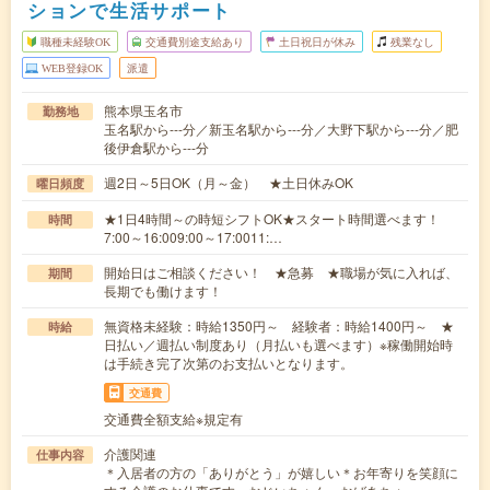
ションで生活サポート
職種未経験OK
交通費別途支給あり
土日祝日が休み
残業なし
WEB登録OK
派遣
熊本県玉名市
勤務地
玉名駅から---分／新玉名駅から---分／大野下駅から---分／肥
後伊倉駅から---分
週2日～5日OK（月～金） ★土日休みOK
曜日頻度
★1日4時間～の時短シフトOK★スタート時間選べます！
時間
7:00～16:009:00～17:0011:…
開始日はご相談ください！ ★急募 ★職場が気に入れば、
期間
長期でも働けます！
無資格未経験：時給1350円～ 経験者：時給1400円～ ★
時給
日払い／週払い制度あり（月払いも選べます）※稼働開始時
は手続き完了次第のお支払いとなります。
交通費
交通費全額支給※規定有
介護関連
仕事内容
＊入居者の方の「ありがとう」が嬉しい＊お年寄りを笑顔に