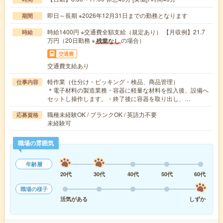
即日～長期 ※2026年12月31日までの勤務となります
期間
時給1400円 ※交通費全額支給（規定あり） 【月収例】21.7
時給
万円（20日勤務 ※
の場合）
残業なし
交通費
交通費支給あり
軽作業（仕分け・ピッキング・検品、商品管理）
仕事内容
＊電子材料の製造業務・容器に軽量な材料を投入後、設備へ
セットし操作します。・終了後に容器を取り出し、…
職種未経験OK / ブランクOK / 英語力不要
応募資格
未経験可
職場の雰囲気
年齢層
20代
30代
40代
50代
60代
職場の様子
活気がある
しずか