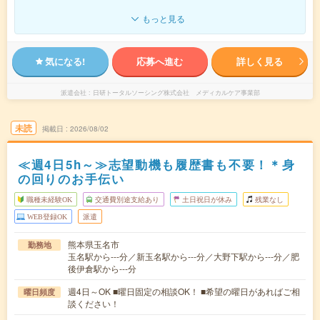
もっと見る
気になる!
応募へ進む
詳しく見る
派遣会社
日研トータルソーシング株式会社 メディカルケア事業部
未読
掲載日
2026/08/02
≪週4日5h～≫志望動機も履歴書も不要！＊身
の回りのお手伝い
職種未経験OK
交通費別途支給あり
土日祝日が休み
残業なし
WEB登録OK
派遣
熊本県玉名市
勤務地
玉名駅から---分／新玉名駅から---分／大野下駅から---分／肥
後伊倉駅から---分
週4日～OK ■曜日固定の相談OK！ ■希望の曜日があればご相
曜日頻度
談ください！