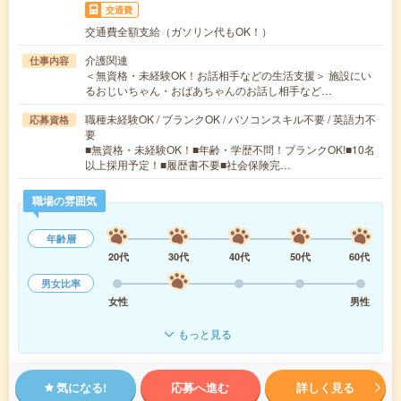
交通費
交通費全額支給（ガソリン代もOK！）
介護関連
仕事内容
＜無資格・未経験OK！お話相手などの生活支援＞ 施設にい
るおじいちゃん・おばあちゃんのお話し相手など…
職種未経験OK / ブランクOK / パソコンスキル不要 / 英語力不
応募資格
要
■無資格・未経験OK！■年齢・学歴不問！ブランクOK!■10名
以上採用予定！■履歴書不要■社会保険完…
職場の雰囲気
年齢層
20代
30代
40代
50代
60代
男女比率
女性
男性
もっと見る
気になる!
応募へ進む
詳しく見る