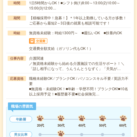
1日5時間からOK！■シフト例(1)8:00～13:00(2)10:00～
時間
15:00(3)12:00…
【積極採用中！急募！】＊1年以上勤務している方が多数！
期間
ご応募から最短2～3日後の就業も相談可能です！
無資格未経験：時給1300円～ ■週払いOK ■扶養内OK
時給
交通費
交通費全額支給（ガソリン代もOK！）
介護関連
仕事内容
／無資格未経験から始める介護施設での生活サポート！＼
「話し相手になって、うんうんとうなずく」「天気が…
職種未経験OK / ブランクOK / パソコンスキル不要 / 英語力不
応募資格
要
■無資格・未経験OK！■年齢・学歴不問！ブランクOK!■10名
以上採用予定！■履歴書不要■社会保険完…
職場の雰囲気
年齢層
20代
30代
40代
50代
60代
男女比率