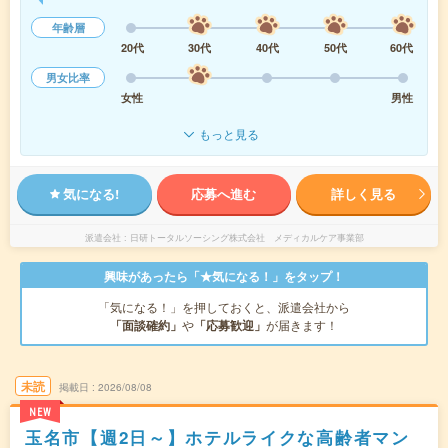
年齢層
20代
30代
40代
50代
60代
男女比率
女性
男性
もっと見る
気になる!
応募へ進む
詳しく見る
派遣会社
日研トータルソーシング株式会社 メディカルケア事業部
興味があったら「★気になる！」をタップ！
「気になる！」を押しておくと、派遣会社から
「面談確約」
や
「応募歓迎」
が届きます！
未読
掲載日
2026/08/08
NEW
玉名市【週2日～】ホテルライクな高齢者マン