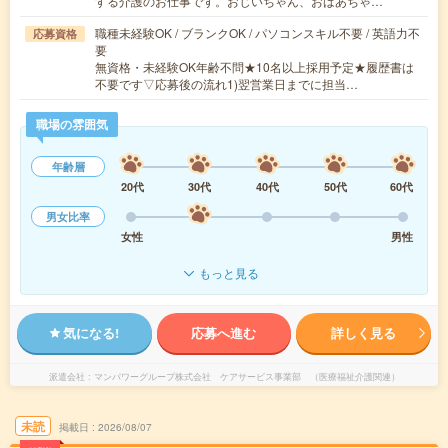
する介護のお仕事です。おじいちゃん、おばあちゃ…
職種未経験OK / ブランクOK / パソコンスキル不要 / 英語力不
応募資格
要
無資格・未経験OK年齢不問★10名以上採用予定★履歴書は
不要です▽応募後の流れ1)翌営業日までに担当…
職場の雰囲気
年齢層
20代
30代
40代
50代
60代
男女比率
女性
男性
もっと見る
気になる!
応募へ進む
詳しく見る
派遣会社
マンパワーグループ株式会社 ケアサービス事業部 （医療福祉介護関連）
未読
掲載日
2026/08/07