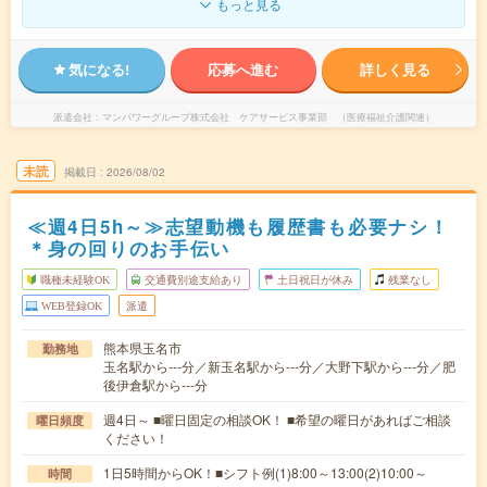
もっと見る
気になる!
応募へ進む
詳しく見る
派遣会社
マンパワーグループ株式会社 ケアサービス事業部 （医療福祉介護関連）
未読
掲載日
2026/08/02
≪週4日5h～≫志望動機も履歴書も必要ナシ！
＊身の回りのお手伝い
職種未経験OK
交通費別途支給あり
土日祝日が休み
残業なし
WEB登録OK
派遣
熊本県玉名市
勤務地
玉名駅から---分／新玉名駅から---分／大野下駅から---分／肥
後伊倉駅から---分
週4日～ ■曜日固定の相談OK！ ■希望の曜日があればご相談
曜日頻度
ください！
1日5時間からOK！■シフト例(1)8:00～13:00(2)10:00～
時間