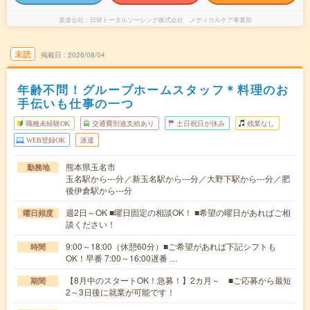
派遣会社
日研トータルソーシング株式会社 メディカルケア事業部
未読
掲載日
2026/08/04
年齢不問！グループホームスタッフ＊料理のお
手伝いも仕事の一つ
職種未経験OK
交通費別途支給あり
土日祝日が休み
残業なし
WEB登録OK
派遣
熊本県玉名市
勤務地
玉名駅から---分／新玉名駅から---分／大野下駅から---分／肥
後伊倉駅から---分
週2日～OK ■曜日固定の相談OK！ ■希望の曜日があればご相
曜日頻度
談ください！
9:00～18:00（休憩60分）■ご希望があれば下記シフトも
時間
OK！早番 7:00～16:00遅番 …
【8月中のスタートOK！急募！】2カ月～ ■ご応募から最短
期間
2～3日後に就業が可能です！