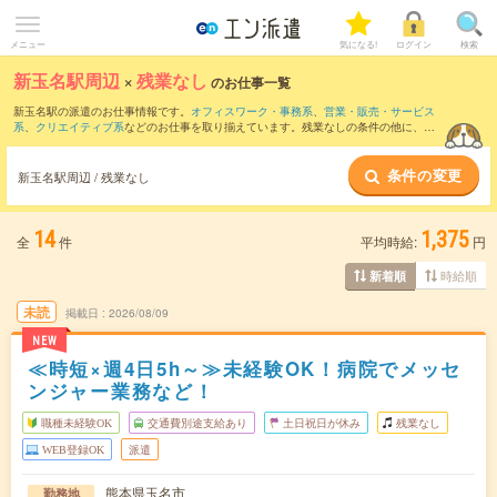
メニュー
気になる!
ログイン
検索
新玉名駅周辺
×
残業なし
のお仕事一覧
新玉名駅の派遣のお仕事情報です。
オフィスワーク・事務系
、
営業・販売・サービス
系
、
クリエイティブ系
などのお仕事を取り揃えています。残業なしの条件の他に、
交
通費別途支給あり
、
職種未経験OK
、
友だちと一緒の応募OK
などのこだわり条件も取
り揃えています。
条件の変更
新玉名駅周辺 / 残業なし
14
1,375
全
件
平均時給:
円
時給順
新着順
未読
掲載日
2026/08/09
NEW
≪時短×週4日5h～≫未経験OK！病院でメッセ
ンジャー業務など！
職種未経験OK
交通費別途支給あり
土日祝日が休み
残業なし
WEB登録OK
派遣
熊本県玉名市
勤務地