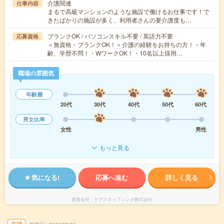
介護関連
仕事内容
まるで高級マンションのような施設で働けるお仕事です！で
きたばかりの施設が多く、利用者さんの要介護度も…
ブランクOK / パソコンスキル不要 / 英語力不要
応募資格
＜無資格・ブランクOK！＞介護の経験をお持ちの方！・年
齢、学歴不問！・WワークOK！・10名以上採用…
職場の雰囲気
年齢層
20代
30代
40代
50代
60代
男女比率
女性
男性
もっと見る
気になる!
応募へ進む
詳しく見る
派遣会社
ケアスタッフィング株式会社