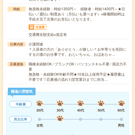
無資格未経験：時給1350円～ 経験者：時給1400円～★日
時給
払い／週払い制度あり（月払いも選べます）※稼働開始時は
手続き完了次第のお支払いとなります。
交通費
交通費全額支給※規定有
介護関連
仕事内容
＊入居者の方の「ありがとう」が嬉しい＊お年寄りを笑顔に
する介護のお仕事です。おじいちゃん、おばあちゃ…
職種未経験OK / ブランクOK / パソコンスキル不要 / 英語力不
応募資格
要
無資格・未経験OK年齢不問★10名以上採用予定★履歴書は
不要です▽応募後の流れ1)翌営業日までに担当…
職場の雰囲気
年齢層
20代
30代
40代
50代
60代
男女比率
女性
男性