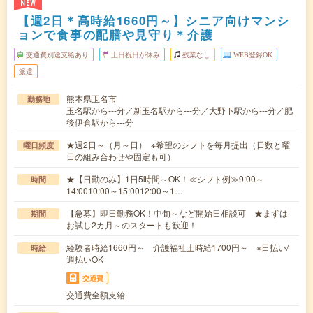
NEW
【週2日＊高時給1660円～】シニア向けマンシ
ョンで食事の配膳や見守り＊介護
交通費別途支給あり
土日祝日が休み
残業なし
WEB登録OK
派遣
熊本県玉名市
勤務地
玉名駅から---分／新玉名駅から---分／大野下駅から---分／肥
後伊倉駅から---分
★週2日～（月～日） ※希望のシフトを毎月提出（日数と曜
曜日頻度
日の組み合わせや固定も可）
★【日勤のみ】1日5時間～OK！≪シフト例≫9:00～
時間
14:0010:00～15:0012:00～1…
【急募】即日勤務OK！中旬～など開始日相談可 ★まずは
期間
お試し2カ月～のスタートも歓迎！
経験者時給1660円～ 介護福祉士時給1700円～ ※日払い/
時給
週払いOK
交通費
交通費全額支給