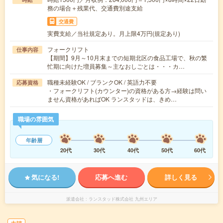
務の場合＋残業代、交通費別途支給
交通費
実費支給／当社規定あり。月上限4万円(規定あり)
フォークリフト
仕事内容
【期間】9月～10月末までの短期北区の食品工場で、秋の繁
忙期に向けた増員募集～主なおしごとは・・・カ…
職種未経験OK / ブランクOK / 英語力不要
応募資格
・フォークリフト(カウンター)の資格がある方→経験は問い
ません資格があればOK ランスタッドは、きめ…
職場の雰囲気
年齢層
20代
30代
40代
50代
60代
気になる!
応募へ進む
詳しく見る
派遣会社
ランスタッド株式会社 九州エリア