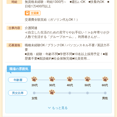
無資格未経験：時給1300円～ ■週払いOK ■扶養内OK ■
時給
日収1万400円以上
交通費
交通費全額支給（ガソリン代もOK！）
介護関連
仕事内容
≪自立した生活のための見守りやお手伝い！≫お年寄りが少
人数で生活する「グループホーム」。利用者さんが…
職種未経験OK / ブランクOK / パソコンスキル不要 / 英語力不
応募資格
要
■資格・経験・年齢不問■学歴不問■10名以上採用予定！■履
歴書不要■面談確約■社会保険完備■社員登用…
職場の雰囲気
年齢層
20代
30代
40代
50代
60代
男女比率
女性
男性
もっと見る