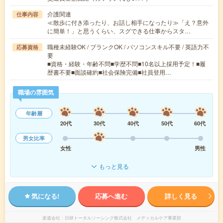
介護関連
仕事内容
≪散歩に付き添ったり、お話し相手になったり≫「え？意外
に簡単！」と思うくらい、スグできる仕事からスタ…
職種未経験OK / ブランクOK / パソコンスキル不要 / 英語力不
応募資格
要
■資格・経験・年齢不問■学歴不問■10名以上採用予定！■履
歴書不要■面談確約■社会保険完備■社員登用…
職場の雰囲気
年齢層
20代
30代
40代
50代
60代
男女比率
女性
男性
もっと見る
気になる!
応募へ進む
詳しく見る
派遣会社
日研トータルソーシング株式会社 メディカルケア事業部