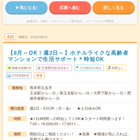
気になる!
応募へ進む
詳しく見る
派遣会社
日研トータルソーシング株式会社 メディカルケア事業部
未読
掲載日
2026/08/03
【8月～OK！週2日～】ホテルライクな高齢者
マンションで生活サポート＊時短OK
職種未経験OK
交通費別途支給あり
土日祝日が休み
残業なし
WEB登録OK
派遣
熊本県玉名市
勤務地
玉名駅から---分／新玉名駅から---分／大野下駅から---分／肥
後伊倉駅から---分
週2日～5日OK（月～金） ★土日休みOK
曜日頻度
★1日4時間～の時短シフトOK★スタート時間選べます！
時間
7:00～16:009:00～17:0011:…
開始日はご相談ください！ ★急募 ★職場が気に入れば、
期間
長期でも働けます！