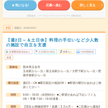
気になる!
応募へ進む
詳しく見る
派遣会社
パーソルファクトリーパートナーズ株式会社
未読
掲載日
2026/08/01
【週2日～＆土日休】料理の手伝いなど少人数
の施設で自立を支援
交通費別途支給あり
土日祝日が休み
残業なし
WEB登録OK
派遣
熊本県玉名市
勤務地
玉名駅から---分／新玉名駅から---分／大野下駅から---分／肥
後伊倉駅から---分
週2日～OK ■曜日固定の相談OK！ ■希望の曜日があればご相
曜日頻度
談ください！
9:00～18:00（休憩60分）■ご希望があれば下記シフトも
時間
OK！早番 7:00～16:00遅番 …
【現在も積極採用中！急募！】2カ月～ ■ご応募から最短2
期間