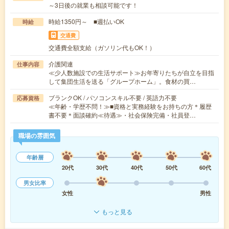
～3日後の就業も相談可能です！
時給1350円～ ■週払いOK
時給
交通費
交通費全額支給（ガソリン代もOK！）
介護関連
仕事内容
≪少人数施設での生活サポート≫お年寄りたちが自立を目指
して集団生活を送る「グループホーム」。食材の買…
ブランクOK / パソコンスキル不要 / 英語力不要
応募資格
≪年齢・学歴不問！≫■資格と実務経験をお持ちの方＊履歴
書不要＊面談確約≪待遇≫・社会保険完備・社員登…
職場の雰囲気
年齢層
20代
30代
40代
50代
60代
男女比率
女性
男性
もっと見る