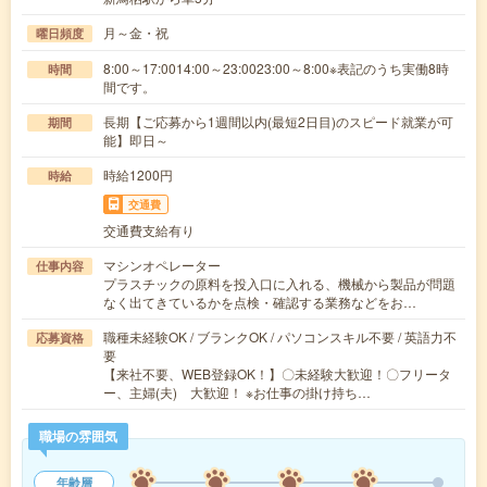
月～金・祝
曜日頻度
8:00～17:0014:00～23:0023:00～8:00※表記のうち実働8時
時間
間です。
長期【ご応募から1週間以内(最短2日目)のスピード就業が可
期間
能】即日～
時給1200円
時給
交通費
交通費支給有り
マシンオペレーター
仕事内容
プラスチックの原料を投入口に入れる、機械から製品が問題
なく出てきているかを点検・確認する業務などをお…
職種未経験OK / ブランクOK / パソコンスキル不要 / 英語力不
応募資格
要
【来社不要、WEB登録OK！】〇未経験大歓迎！〇フリータ
ー、主婦(夫) 大歓迎！ ※お仕事の掛け持ち…
職場の雰囲気
年齢層