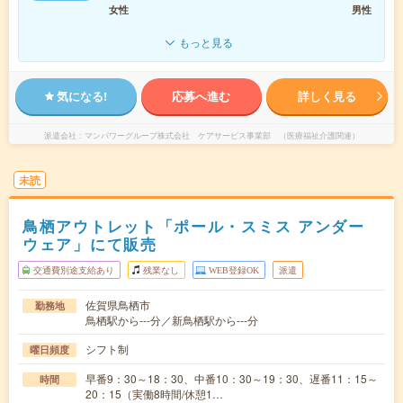
女性
男性
もっと見る
気になる!
応募へ進む
詳しく見る
派遣会社
マンパワーグループ株式会社 ケアサービス事業部 （医療福祉介護関連）
未読
鳥栖アウトレット「ポール・スミス アンダー
ウェア」にて販売
交通費別途支給あり
残業なし
WEB登録OK
派遣
佐賀県鳥栖市
勤務地
鳥栖駅から---分／新鳥栖駅から---分
シフト制
曜日頻度
早番9：30～18：30、中番10：30～19：30、遅番11：15～
時間
20：15（実働8時間/休憩1…