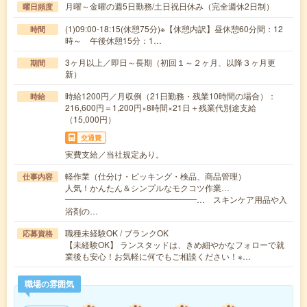
月曜～金曜の週5日勤務/土日祝日休み（完全週休2日制）
曜日頻度
(1)09:00-18:15(休憩75分)※【休憩内訳】昼休憩60分間：12
時間
時～ 午後休憩15分：1…
3ヶ月以上／即日～長期（初回１～２ヶ月、以降３ヶ月更
期間
新）
時給1200円／月収例（21日勤務・残業10時間の場合）：
時給
216,600円＝1,200円×8時間×21日＋残業代別途支給
（15,000円）
交通費
実費支給／当社規定あり。
軽作業（仕分け・ピッキング・検品、商品管理）
仕事内容
人気！かんたん＆シンプルなモクコツ作業…
━━━━━━━━━━━━━━━━… スキンケア用品や入
浴剤の…
職種未経験OK / ブランクOK
応募資格
【未経験OK】 ランスタッドは、きめ細やかなフォローで就
業後も安心！お気軽に何でもご相談ください！※…
職場の雰囲気