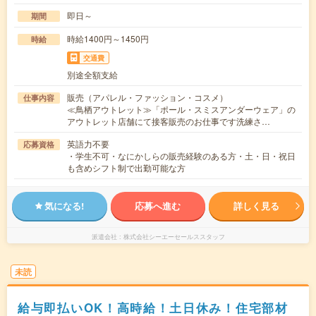
即日～
期間
時給1400円～1450円
時給
交通費
別途全額支給
販売（アパレル・ファッション・コスメ）
仕事内容
≪鳥栖アウトレット≫「ポール・スミスアンダーウェア」の
アウトレット店舗にて接客販売のお仕事です洗練さ…
英語力不要
応募資格
・学生不可・なにかしらの販売経験のある方・土・日・祝日
も含めシフト制で出勤可能な方
気になる!
応募へ進む
詳しく見る
派遣会社
株式会社シーエーセールススタッフ
未読
給与即払いOK！高時給！土日休み！住宅部材