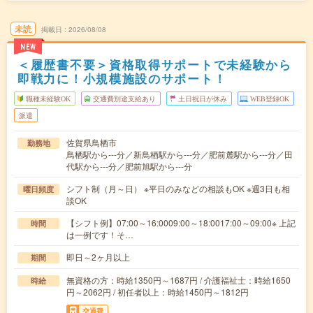
未読
掲載日
2026/08/08
NEW
＜履歴書不要＞資格取得サポートで未経験から
即戦力に！小規模施設のサポート！
職種未経験OK
交通費別途支給あり
土日祝日が休み
WEB登録OK
派遣
佐賀県鳥栖市
勤務地
鳥栖駅から---分／新鳥栖駅から---分／肥前麓駅から---分／田
代駅から---分／肥前旭駅から---分
シフト制（月～日） ※平日のみなどの相談もOK ※週3日も相
曜日頻度
談OK
【シフト例】07:00～16:0009:00～18:0017:00～09:00※ 上記
時間
は一例です！そ…
即日～2ヶ月以上
期間
無資格の方：時給1350円～1687円 / 介護福祉士：時給1650
時給
円～2062円 / 初任者以上：時給1450円～1812円
交通費