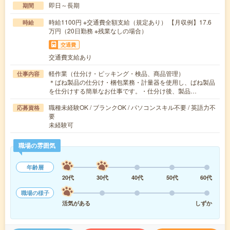
即日～長期
期間
時給1100円 ※交通費全額支給（規定あり） 【月収例】17.6
時給
万円（20日勤務 ※残業なしの場合）
交通費
交通費支給あり
軽作業（仕分け・ピッキング・検品、商品管理）
仕事内容
＊ばね製品の仕分け・梱包業務・計量器を使用し、ばね製品
を仕分けする簡単なお仕事です。・仕分け後、製品…
職種未経験OK / ブランクOK / パソコンスキル不要 / 英語力不
応募資格
要
未経験可
職場の雰囲気
年齢層
20代
30代
40代
50代
60代
職場の様子
活気がある
しずか