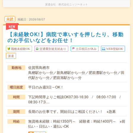
派遣会社
株式会社ニッソーネット
未読
掲載日
2026/08/07
NEW
【未経験OK!】病院で車いすを押したり、移動
のお手伝いなどをお任せ！
職種未経験OK
交通費別途支給あり
土日祝日が休み
WEB登録OK
派遣
佐賀県鳥栖市
勤務地
鳥栖駅から---分／新鳥栖駅から---分／肥前麓駅から---分／田
代駅から---分／肥前旭駅から---分
平日のみ週3日～OK！
曜日頻度
下記時間帯よりご相談OK07:30-16:30 / 08:00-17:00 /
時間
08:30-17:3…
長期のお仕事です。開始日はご相談ください！ ※急募
期間
無資格未経験：時給1350円～ 経験者：時給1400円～ ※前
時給
払い・日払い・週払いOK