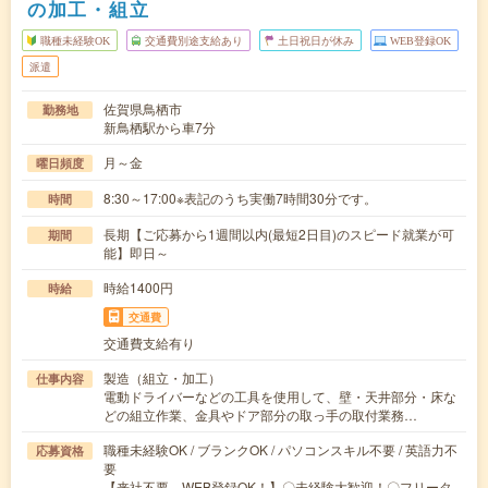
の加工・組立
職種未経験OK
交通費別途支給あり
土日祝日が休み
WEB登録OK
派遣
佐賀県鳥栖市
勤務地
新鳥栖駅から車7分
月～金
曜日頻度
8:30～17:00※表記のうち実働7時間30分です。
時間
長期【ご応募から1週間以内(最短2日目)のスピード就業が可
期間
能】即日～
時給1400円
時給
交通費
交通費支給有り
製造（組立・加工）
仕事内容
電動ドライバーなどの工具を使用して、壁・天井部分・床な
どの組立作業、金具やドア部分の取っ手の取付業務…
職種未経験OK / ブランクOK / パソコンスキル不要 / 英語力不
応募資格
要
【来社不要、WEB登録OK！】〇未経験大歓迎！〇フリータ