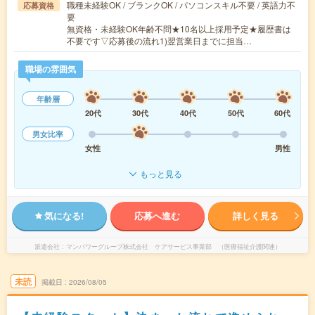
職種未経験OK / ブランクOK / パソコンスキル不要 / 英語力不
応募資格
要
無資格・未経験OK年齢不問★10名以上採用予定★履歴書は
不要です▽応募後の流れ1)翌営業日までに担当…
職場の雰囲気
年齢層
20代
30代
40代
50代
60代
男女比率
女性
男性
もっと見る
気になる!
応募へ進む
詳しく見る
派遣会社
マンパワーグループ株式会社 ケアサービス事業部 （医療福祉介護関連）
未読
掲載日
2026/08/05