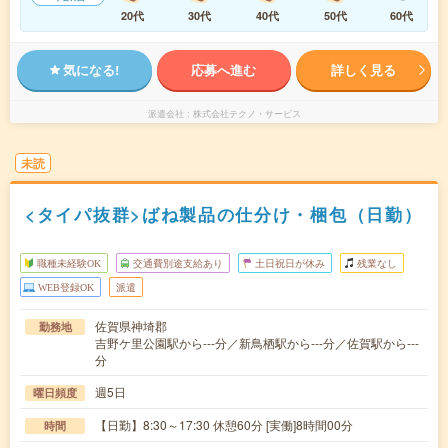
20代
30代
40代
50代
60代
気になる!
応募へ進む
詳しく見る
派遣会社
株式会社テクノ・サービス
未読
<タイパ抜群>ばね製品の仕分け・梱包（日勤）
職種未経験OK
交通費別途支給あり
土日祝日が休み
残業なし
WEB登録OK
派遣
佐賀県神埼郡
勤務地
吉野ケ里公園駅から---分／新鳥栖駅から---分／佐賀駅から---
分
週5日
曜日頻度
【日勤】8:30～17:30 休憩60分 [実働]8時間00分
時間