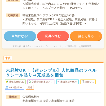
＼派遣先企業での社内エンジニアのお仕事です／ お仕事例と
しては・・。・ヘルプデスク業務 └PCのセッ…
職種未経験OK / ブランクOK / 英語力不要
応募資格
＜未経験、第二新卒OK！＞社会人経験、業界経験、資格は
問いません！※高卒以上の方（勉強内容は不問）▼…
気になる!
応募へ進む
詳しく見る
派遣会社
株式会社スタッフサービス エンジニアリング事業本部（無期雇用派遣）
未読
未経験OK！【超シンプル】人気商品のラベル
＆シール貼り→完成品を梱包
職種未経験OK
交通費別途支給あり
土日祝日が休み
残業なし
WEB登録OK
派遣
佐賀県鳥栖市
勤務地
新鳥栖駅から車10分／鳥栖駅から車15分