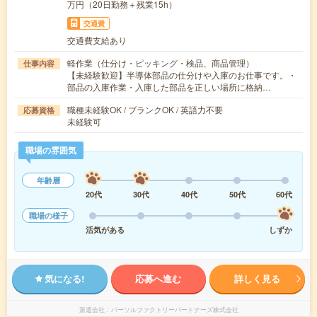
万円（20日勤務＋残業15h）
交通費
交通費支給あり
軽作業（仕分け・ピッキング・検品、商品管理）
仕事内容
【未経験歓迎】半導体部品の仕分けや入庫のお仕事です。・
部品の入庫作業・入庫した部品を正しい場所に格納…
職種未経験OK / ブランクOK / 英語力不要
応募資格
未経験可
職場の雰囲気
年齢層
20代
30代
40代
50代
60代
職場の様子
活気がある
しずか
気になる!
応募へ進む
詳しく見る
派遣会社
パーソルファクトリーパートナーズ株式会社