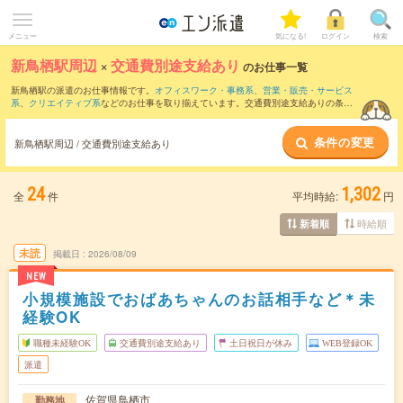
メニュー
気になる!
ログイン
検索
新鳥栖駅周辺
×
交通費別途支給あり
のお仕事一覧
新鳥栖駅の派遣のお仕事情報です。
オフィスワーク・事務系
、
営業・販売・サービス
系
、
クリエイティブ系
などのお仕事を取り揃えています。交通費別途支給ありの条件
の他に、
職種未経験OK
、
友だちと一緒の応募OK
、
週4日勤務
などのこだわり条件も取
り揃えています。
条件の変更
新鳥栖駅周辺 / 交通費別途支給あり
24
1,302
全
件
平均時給:
円
時給順
新着順
未読
掲載日
2026/08/09
NEW
小規模施設でおばあちゃんのお話相手など＊未
経験OK
職種未経験OK
交通費別途支給あり
土日祝日が休み
WEB登録OK
派遣
佐賀県鳥栖市
勤務地