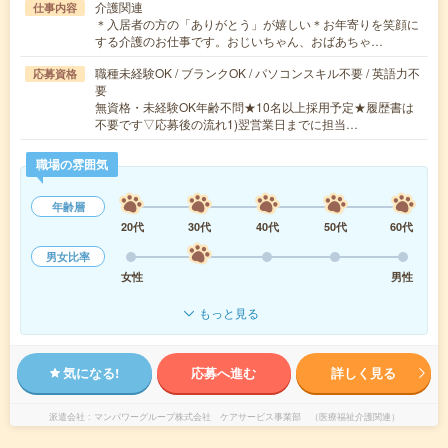
介護関連
仕事内容
＊入居者の方の「ありがとう」が嬉しい＊お年寄りを笑顔に
する介護のお仕事です。おじいちゃん、おばあちゃ…
職種未経験OK / ブランクOK / パソコンスキル不要 / 英語力不
応募資格
要
無資格・未経験OK年齢不問★10名以上採用予定★履歴書は
不要です▽応募後の流れ1)翌営業日までに担当…
職場の雰囲気
年齢層
20代
30代
40代
50代
60代
男女比率
女性
男性
もっと見る
気になる!
応募へ進む
詳しく見る
派遣会社
マンパワーグループ株式会社 ケアサービス事業部 （医療福祉介護関連）