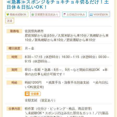
≪急募≫スポンジをチョキチョキ切るだけ！土
日休＆日払いOK！
職種未経験OK
交通費別途支給あり
土日祝日が休み
WEB登録OK
派遣
佐賀県鳥栖市
勤務地
肥前旭駅から徒歩5分／久留米駅から車10分／鳥栖駅から車
10分／新鳥栖駅から車10分／肥前麓駅から車10分
月～金
曜日頻度
8:30～17:15（休憩65分）16:30～1:15（休憩65分）00:30～
時間
9:15（休憩65分…
即日～長期 ＊急募：8月～、9月～など開始日相談OK ※単
期間
発のお仕事も紹介可能です！
時給1200円 ＊残業手当・深夜手当別途支給 ＊給与日払
時給
いOK(規定有)
交通費
全額支給 （規定あり）
軽作業（仕分け・ピッキング・検品、商品管理）
仕事内容
＼未経験OK＊スポンジのはみ出た部分をカット！／(1)製品