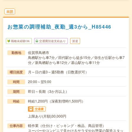
未読
お惣菜の調理補助_夜勤_週3から_H85446
職種未経験OK
交通費別途支給あり
派遣
佐賀県鳥栖市
勤務地
鳥栖駅から車7分／田代駅から徒歩15分／弥生が丘駅から車7
分／新鳥栖駅から車12分／基山駅から車11分
月～日の週3～週5勤務（日数選択可）
曜日頻度
20:00～翌5:00
時間
即日～長期（3か月以上）
期間
時給1,200円（深夜割増時1,500円）
時給
交通費
上限あり(月額)30,000円
軽作業（仕分け・ピッキング・検品、商品管理）
仕事内容
スーパーやコンビニで見かけるサラダやお惣菜の製造スタッ