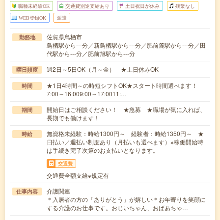
職種未経験OK
交通費別途支給あり
土日祝日が休み
残業なし
WEB登録OK
派遣
佐賀県鳥栖市
勤務地
鳥栖駅から---分／新鳥栖駅から---分／肥前麓駅から---分／田
代駅から---分／肥前旭駅から---分
週2日～5日OK（月～金） ★土日休みOK
曜日頻度
★1日4時間～の時短シフトOK★スタート時間選べます！
時間
7:00～16:009:00～17:0011:…
開始日はご相談ください！ ★急募 ★職場が気に入れば、
期間
長期でも働けます！
無資格未経験：時給1300円～ 経験者：時給1350円～ ★
時給
日払い／週払い制度あり（月払いも選べます）※稼働開始時
は手続き完了次第のお支払いとなります。
交通費
交通費全額支給※規定有
介護関連
仕事内容
＊入居者の方の「ありがとう」が嬉しい＊お年寄りを笑顔に
する介護のお仕事です。おじいちゃん、おばあちゃ…