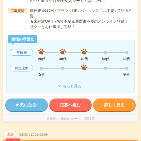
のバリ取りや目視検査(2)シートの型に1円…
職種未経験OK / ブランクOK / パソコンスキル不要 / 英語力不
応募資格
要
★未経験OK！※来社不要＆履歴書不要のオンライン登録！
サクッとお仕事探し完結！
職場の雰囲気
年齢層
20代
30代
40代
50代
60代
男女比率
女性
男性
もっと見る
気になる!
応募へ進む
詳しく見る
派遣会社
株式会社ビート 福岡支店
未読
掲載日
2026/08/09