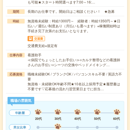
も可能★スタート時間選べます7:00～16:…
長期のお仕事です。開始日はご相談ください！ ★急募
期間
無資格未経験：時給1300円～ 経験者：時給1350円～★日
時給
払い／週払い制度あり（月払いも選べます）※稼働開始時は
手続き完了次第のお支払いとなります。
交通費
交通費支給※規定有
看護助手
仕事内容
≪病院でちょっとしたお手伝い≫○カルテ整理などの看護師
さんのお手伝い○シーツの交換やベッドメイキング…
職種未経験OK / ブランクOK / パソコンスキル不要 / 英語力不
応募資格
要
無資格・未経験OK年齢不問★10名以上採用予定★履歴書は
不要です▽応募後の流れ1)翌営業日までに担当…
職場の雰囲気
年齢層
20代
30代
40代
50代
60代
男女比率