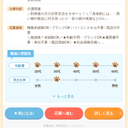
介護関連
仕事内容
／利用者の方の日常生活をサポート！＼▽具体的には…・買
い物や散歩に付き添ったり・折り紙や体操などのレ…
職種未経験OK / ブランクOK / パソコンスキル不要 / 英語力不
応募資格
要
＼無資格＊未経験OK／★年齢不問・ブランクOK★履歴書不
要・来社不要（電話登録OK）★社会保険完備＼…
職場の雰囲気
年齢層
20代
30代
40代
50代
60代
男女比率
女性
男性
もっと見る
気になる!
応募へ進む
詳しく見る
派遣会社
株式会社ニッソーネット