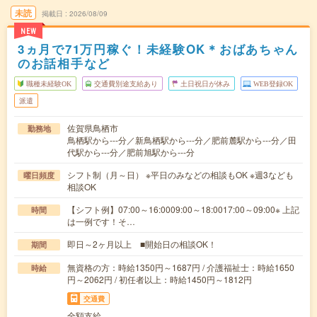
未読
掲載日
2026/08/09
NEW
3ヵ月で71万円稼ぐ！未経験OK＊おばあちゃん
のお話相手など
職種未経験OK
交通費別途支給あり
土日祝日が休み
WEB登録OK
派遣
佐賀県鳥栖市
勤務地
鳥栖駅から---分／新鳥栖駅から---分／肥前麓駅から---分／田
代駅から---分／肥前旭駅から---分
シフト制（月～日） ※平日のみなどの相談もOK ※週3なども
曜日頻度
相談OK
【シフト例】07:00～16:0009:00～18:0017:00～09:00※ 上記
時間
は一例です！そ…
即日～2ヶ月以上 ■開始日の相談OK！
期間
無資格の方：時給1350円～1687円 / 介護福祉士：時給1650
時給
円～2062円 / 初任者以上：時給1450円～1812円
交通費
全額支給