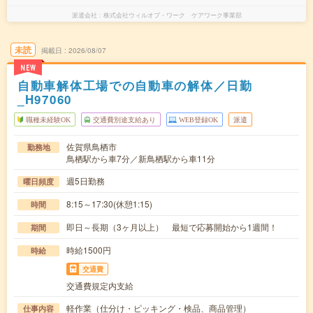
派遣会社
株式会社ウィルオブ・ワーク ケアワーク事業部
未読
掲載日
2026/08/07
NEW
自動車解体工場での自動車の解体／日勤
_H97060
職種未経験OK
交通費別途支給あり
WEB登録OK
派遣
佐賀県鳥栖市
勤務地
鳥栖駅から車7分／新鳥栖駅から車11分
週5日勤務
曜日頻度
8:15～17:30(休憩1:15)
時間
即日～長期（3ヶ月以上） 最短で応募開始から1週間！
期間
時給1500円
時給
交通費
交通費規定内支給
軽作業（仕分け・ピッキング・検品、商品管理）
仕事内容