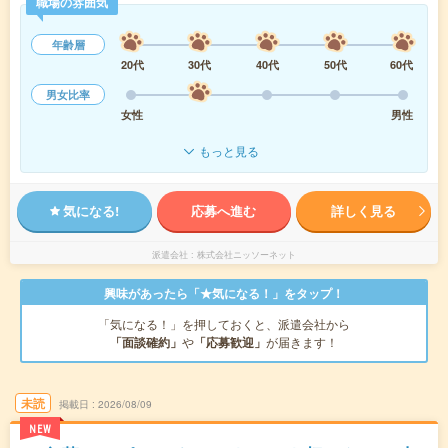
職場の雰囲気
年齢層
20代
30代
40代
50代
60代
男女比率
女性
男性
もっと見る
気になる!
応募へ進む
詳しく見る
派遣会社
株式会社ニッソーネット
興味があったら「★気になる！」をタップ！
「気になる！」を押しておくと、派遣会社から
「面談確約」
や
「応募歓迎」
が届きます！
未読
掲載日
2026/08/09
NEW