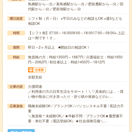
鳥栖駅から---分／新鳥栖駅から---分／肥前麓駅から---分／田
代駅から---分／肥前旭駅から---分
シフト制（月～日） ※平日のみなどの相談もOK ※週3なども
曜日頻度
相談OK
【シフト例】07:00～16:0009:00～18:0017:00～09:00※ 上記
時間
は一例です！そ…
即日～2ヶ月以上 ■開始日の相談OK！
期間
無資格の方：時給1350円～1687円 / 介護福祉士：時給1650
時給
円～2062円 / 初任者以上：時給1450円～1812円
交通費
全額支給
介護関連
仕事内容
／利用者の方の日常生活をサポート！＼▽具体的には…・買
い物や散歩に付き添ったり・折り紙や体操などのレ…
職種未経験OK / ブランクOK / パソコンスキル不要 / 英語力不
応募資格
要
＼無資格＊未経験OK／★年齢不問・ブランクOK★履歴書不
要・来社不要（電話登録OK）★社会保険完備＼…