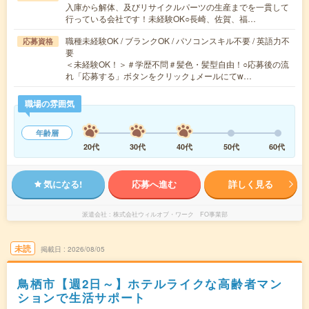
入庫から解体、及びリサイクルパーツの生産までを一貫して
行っている会社です！未経験OK○長崎、佐賀、福…
職種未経験OK / ブランクOK / パソコンスキル不要 / 英語力不
応募資格
要
＜未経験OK！＞＃学歴不問＃髪色・髪型自由！○応募後の流
れ「応募する」ボタンをクリック↓メールにてw…
職場の雰囲気
年齢層
20代
30代
40代
50代
60代
気になる!
応募へ進む
詳しく見る
派遣会社
株式会社ウィルオブ・ワーク FO事業部
未読
掲載日
2026/08/05
鳥栖市【週2日～】ホテルライクな高齢者マン
ションで生活サポート