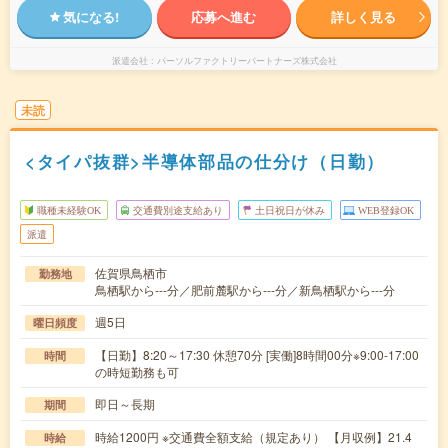
気になる!
応募へ進む
詳しく見る
派遣会社
パーソルファクトリーパートナーズ株式会社
未読
<タイパ抜群>半導体部品の仕分け（日勤）
職種未経験OK
交通費別途支給あり
土日祝日が休み
WEB登録OK
派遣
佐賀県鳥栖市
勤務地
鳥栖駅から---分／肥前麓駅から---分／新鳥栖駅から---分
週5日
曜日頻度
【日勤】8:20～17:30 休憩70分 [実働]8時間00分※9:00-17:00
時間
の時短勤務も可
即日～長期
期間
時給1200円 ※交通費全額支給（規定あり） 【月収例】21.4
時給