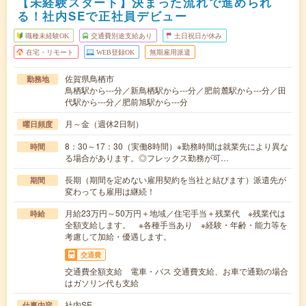
【未経験スタート】決まった流れで進められ
る！社内SEで正社員デビュー
職種未経験OK
交通費別途支給あり
土日祝日が休み
在宅・リモート
WEB登録OK
無期雇用派遣
佐賀県鳥栖市
勤務地
鳥栖駅から---分／新鳥栖駅から---分／肥前麓駅から---分／田
代駅から---分／肥前旭駅から---分
月～金（週休2日制）
曜日頻度
8：30～17：30（実働8時間）※勤務時間は就業先により異な
時間
る場合があります。◎フレックス勤務が可…
長期（期間を定めない雇用契約を当社と結びます）派遣先が
期間
変わっても雇用は継続！
月給23万円～50万円＋地域／住宅手当＋残業代 ※残業代は
時給
全額支給します。 ※各種手当あり ※経験・年齢・能力等を
考慮して加給・優遇します。
交通費
交通費全額支給 電車・バス 交通費支給、お車で通勤の場合
はガソリン代も支給
社内SE
仕事内容