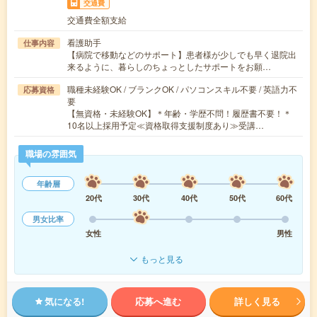
交通費
交通費全額支給
看護助手
仕事内容
【病院で移動などのサポート】患者様が少しでも早く退院出
来るように、暮らしのちょっとしたサポートをお願…
職種未経験OK / ブランクOK / パソコンスキル不要 / 英語力不
応募資格
要
【無資格・未経験OK】＊年齢・学歴不問！履歴書不要！＊
10名以上採用予定≪資格取得支援制度あり≫受講…
職場の雰囲気
年齢層
20代
30代
40代
50代
60代
男女比率
女性
男性
もっと見る
気になる!
応募へ進む
詳しく見る