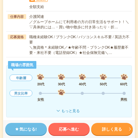
全額支給
介護関連
仕事内容
／グループホームにて利用者の方の日常生活をサポート！＼
▽具体的には…・買い物や散歩に付き添ったり・折…
職種未経験OK / ブランクOK / パソコンスキル不要 / 英語力不
応募資格
要
＼無資格＊未経験OK／★年齢不問・ブランクOK★履歴書不
要・来社不要（電話登録OK）★社会保険完備＼…
職場の雰囲気
年齢層
20代
30代
40代
50代
60代
男女比率
女性
男性
もっと見る
気になる!
応募へ進む
詳しく見る