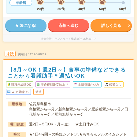
年齢層
20代
30代
40代
50代
60代
気になる!
応募へ進む
詳しく見る
派遣会社
ランスタッド株式会社 九州エリア
未読
掲載日
2026/08/04
【8月～OK！週2日～】食事の準備などできる
ことから看護助手＊週払いOK
職種未経験OK
交通費別途支給あり
土日祝日が休み
残業なし
WEB登録OK
派遣
佐賀県鳥栖市
勤務地
鳥栖駅から---分／新鳥栖駅から---分／肥前麓駅から---分／田
代駅から---分／肥前旭駅から---分
週2日～5日OK（月～金） ★土日休みOK
曜日頻度
★1日4時間～の時短シフトOK★もちろんフルタイムシフト
時間