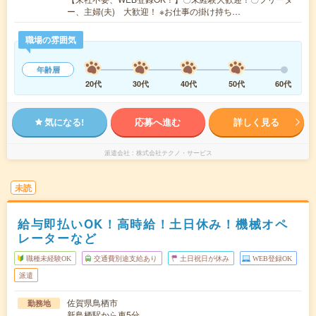
ー、主婦(夫) 大歓迎！ ※お仕事の掛け持ち…
職場の雰囲気
年齢層
20代
30代
40代
50代
60代
気になる!
応募へ進む
詳しく見る
派遣会社
株式会社テクノ・サービス
未読
給与即払いOK！高時給！土日休み！機械オペ
レーターなど
職種未経験OK
交通費別途支給あり
土日祝日が休み
WEB登録OK
派遣
佐賀県鳥栖市
勤務地
新鳥栖駅から車5分