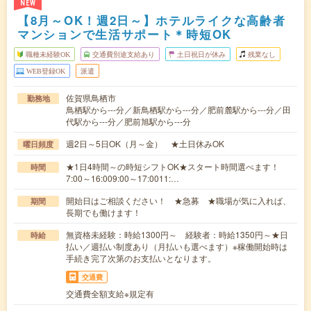
NEW
【8月～OK！週2日～】ホテルライクな高齢者
マンションで生活サポート＊時短OK
職種未経験OK
交通費別途支給あり
土日祝日が休み
残業なし
WEB登録OK
派遣
佐賀県鳥栖市
勤務地
鳥栖駅から---分／新鳥栖駅から---分／肥前麓駅から---分／田
代駅から---分／肥前旭駅から---分
週2日～5日OK（月～金） ★土日休みOK
曜日頻度
★1日4時間～の時短シフトOK★スタート時間選べます！
時間
7:00～16:009:00～17:0011:…
開始日はご相談ください！ ★急募 ★職場が気に入れば、
期間
長期でも働けます！
無資格未経験：時給1300円～ 経験者：時給1350円～★日
時給
払い／週払い制度あり（月払いも選べます）※稼働開始時は
手続き完了次第のお支払いとなります。
交通費
交通費全額支給※規定有