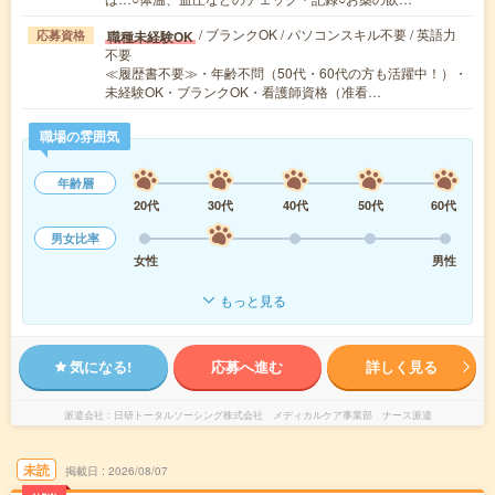
/ ブランクOK / パソコンスキル不要 / 英語力
職種未経験OK
応募資格
不要
≪履歴書不要≫・年齢不問（50代・60代の方も活躍中！）・
未経験OK・ブランクOK・看護師資格（准看…
職場の雰囲気
年齢層
20代
30代
40代
50代
60代
男女比率
女性
男性
もっと見る
気になる!
応募へ進む
詳しく見る
派遣会社
日研トータルソーシング株式会社 メディカルケア事業部 ナース派遣
未読
掲載日
2026/08/07