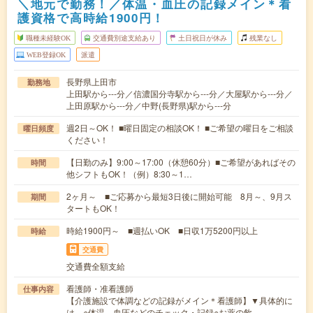
＼地元で勤務！／体温・血圧の記録メイン＊看
護資格で高時給1900円！
職種未経験OK
交通費別途支給あり
土日祝日が休み
残業なし
WEB登録OK
派遣
長野県上田市
勤務地
上田駅から---分／信濃国分寺駅から---分／大屋駅から---分／
上田原駅から---分／中野(長野県)駅から---分
週2日～OK！ ■曜日固定の相談OK！ ■ご希望の曜日をご相談
曜日頻度
ください！
【日勤のみ】9:00～17:00（休憩60分）■ご希望があればその
時間
他シフトもOK！（例）8:30～1…
2ヶ月～ ■ご応募から最短3日後に開始可能 8月～、9月ス
期間
タートもOK！
時給1900円～ ■週払いOK ■日収1万5200円以上
時給
交通費
交通費全額支給
看護師・准看護師
仕事内容
【介護施設で体調などの記録がメイン＊看護師】▼具体的に
は…○体温、血圧などのチェック・記録○お薬の飲…