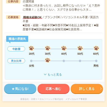
介護関連
仕事内容
≪散歩に付き添ったり、お話し相手になったり≫「え？意外
に簡単！」と思うくらい、スグできる仕事からスタ…
/ ブランクOK / パソコンスキル不要 / 英語力
職種未経験OK
応募資格
不要
■資格・経験・年齢不問■学歴不問■10名以上採用予定！■履
歴書不要■面談確約■社会保険完備■社員登用…
職場の雰囲気
年齢層
20代
30代
40代
50代
60代
男女比率
女性
男性
もっと見る
気になる!
応募へ進む
詳しく見る
派遣会社
日研トータルソーシング株式会社 メディカルケア事業部