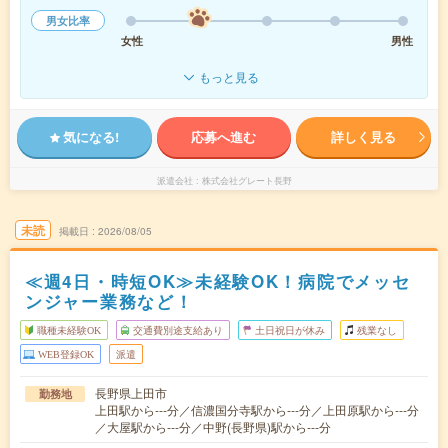
男女比率
女性
男性
もっと見る
気になる!
応募へ進む
詳しく見る
派遣会社
株式会社グレート長野
未読
掲載日
2026/08/05
≪週4日・時短OK≫未経験OK！病院でメッセ
ンジャー業務など！
職種未経験OK
交通費別途支給あり
土日祝日が休み
残業なし
WEB登録OK
派遣
長野県上田市
勤務地
上田駅から---分／信濃国分寺駅から---分／上田原駅から---分
／大屋駅から---分／中野(長野県)駅から---分