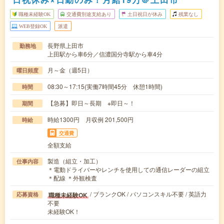
職種未経験OK
交通費別途支給あり
土日祝日が休み
残業なし
WEB登録OK
派遣
長野県上田市
勤務地
上田駅から車6分／信濃国分寺駅から車4分
月～金（週5日）
曜日頻度
08:30～17:15(実働7時間45分 休憩1時間)
時間
【急募】即日～長期 ※即日～！
期間
時給1300円 月収例 201,500円
時給
交通費
全額支給
製造（組立・加工）
仕事内容
＊電動ドライバーやレンチを使用しての通信レーダーの組立
＊配線 ＊外観検査
/ ブランクOK / パソコンスキル不要 / 英語力
職種未経験OK
応募資格
不要
未経験OK！