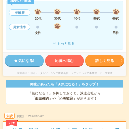
職場の雰囲気
年齢層
20代
30代
40代
50代
60代
男女比率
女性
男性
もっと見る
気になる!
応募へ進む
詳しく見る
派遣会社
日研トータルソーシング株式会社 メディカルケア事業部 ナース派遣
興味があったら「★気になる！」をタップ！
「気になる！」を押しておくと、派遣会社から
「面談確約」
や
「応募歓迎」
が届きます！
未読
掲載日
2026/08/07
NEW