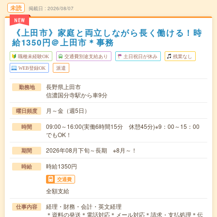
未読
掲載日
2026/08/07
NEW
《上田市》家庭と両立しながら長く働ける！時
給1350円＠上田市＊事務
職種未経験OK
交通費別途支給あり
土日祝日が休み
残業なし
WEB登録OK
派遣
長野県上田市
勤務地
信濃国分寺駅から車9分
月～金（週5日）
曜日頻度
09:00～16:00(実働6時間15分 休憩45分)※9：00～15：00
時間
でもOK！
2026年08月下旬～長期 ※8月～！
期間
時給1350円
時給
交通費
全額支給
経理・財務・会計・英文経理
仕事内容
＊資料の発送＊電話対応＊メール対応＊請求・支払処理＊伝