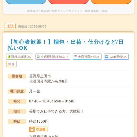
派遣会社
株式会社綜合キャリアオプション 製造事業部（全国）
未読
掲載日
2026/08/05
【初心者歓迎！】梱包・出荷・仕分けなど/日
払いOK
職種未経験OK
交通費別途支給あり
土日祝日が休み
WEB登録OK
派遣
長野県上田市
勤務地
信濃国分寺駅から車8分
月～金
曜日頻度
07:40～16:4016:40～01:40
時間
長期でお仕事できる方、大歓迎！
期間
時給1350円
時給
交通費
交通費規定内支給