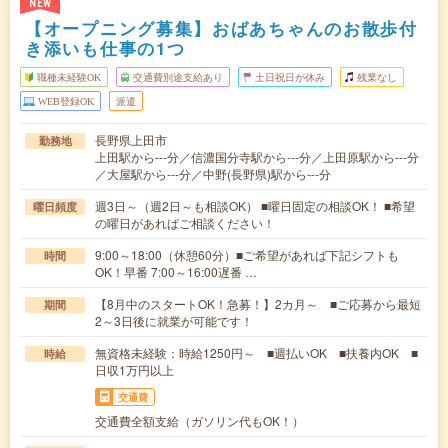
NEW
【オープニング募集】おばあちゃんのお散歩付
き添いも仕事の1つ
職種未経験OK
交通費別途支給あり
土日祝日が休み
残業なし
WEB登録OK
派遣
長野県上田市
勤務地
上田駅から---分／信濃国分寺駅から---分／上田原駅から---分
／大屋駅から---分／中野(長野県)駅から---分
週3日～（週2日～も相談OK） ■曜日固定の相談OK！ ■希望
曜日頻度
の曜日があればご相談ください！
9:00～18:00（休憩60分）■ご希望があれば下記シフトも
時間
OK！早番 7:00～16:00遅番 …
【8月中のスタートOK！急募！】2カ月～ ■ご応募から最短
期間
2～3日後に就業が可能です！
無資格未経験：時給1250円～ ■週払いOK ■扶養内OK ■
時給
日収1万円以上
交通費
交通費全額支給（ガソリン代もOK！）