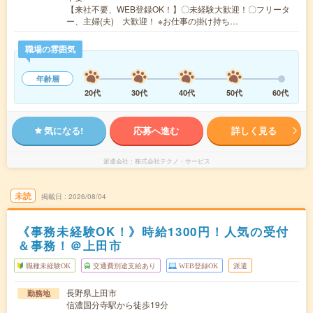
【来社不要、WEB登録OK！】〇未経験大歓迎！〇フリータ
ー、主婦(夫) 大歓迎！ ※お仕事の掛け持ち…
職場の雰囲気
年齢層
20代
30代
40代
50代
60代
気になる!
応募へ進む
詳しく見る
派遣会社
株式会社テクノ・サービス
未読
掲載日
2026/08/04
《事務未経験OK！》時給1300円！人気の受付
＆事務！＠上田市
職種未経験OK
交通費別途支給あり
WEB登録OK
派遣
長野県上田市
勤務地
信濃国分寺駅から徒歩19分