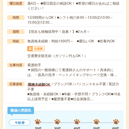
週4日～ ■曜日固定の相談OK！ ■希望の曜日があればご相談
曜日頻度
ください！
1日5時間からOK！■シフト例(1)8:00～13:00(2)10:00～
時間
15:00(3)12:00…
【現在も積極採用中！急募！】■2カ月～
期間
無資格未経験：時給1300円～ ■週払いOK ■扶養内OK
時給
交通費
交通費全額支給（ガソリン代もOK！）
看護助手
仕事内容
▼病院の一般病棟にて看護師さんのサポート！具体的に
は、・器具の洗浄・ベットメイキングやシーツ交換・移…
/ ブランクOK / パソコンスキル不要 / 英語力
職種未経験OK
応募資格
不要
■無資格・未経験OK！■年齢・学歴不問！ブランクOK!■10名
以上採用予定！■履歴書不要■社会保険完…
職場の雰囲気
年齢層
20代
30代
40代
50代
60代