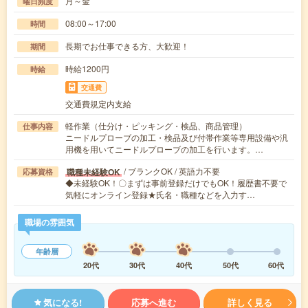
月～金
曜日頻度
08:00～17:00
時間
長期でお仕事できる方、大歓迎！
期間
時給1200円
時給
交通費
交通費規定内支給
軽作業（仕分け・ピッキング・検品、商品管理）
仕事内容
ニードルプローブの加工・検品及び付帯作業等専用設備や汎
用機を用いてニードルプローブの加工を行います。…
/ ブランクOK / 英語力不要
職種未経験OK
応募資格
◆未経験OK！〇まずは事前登録だけでもOK！履歴書不要で
気軽にオンライン登録★氏名・職種などを入力す…
職場の雰囲気
年齢層
20代
30代
40代
50代
60代
気になる!
応募へ進む
詳しく見る