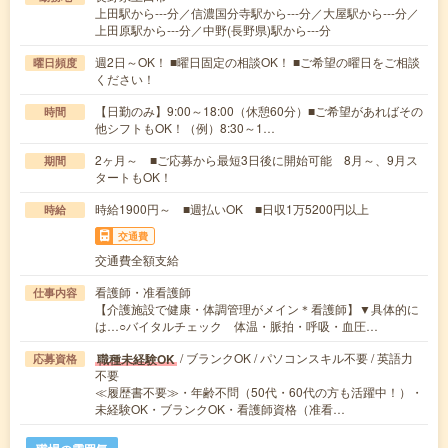
上田駅から---分／信濃国分寺駅から---分／大屋駅から---分／
上田原駅から---分／中野(長野県)駅から---分
週2日～OK！ ■曜日固定の相談OK！ ■ご希望の曜日をご相談
曜日頻度
ください！
【日勤のみ】9:00～18:00（休憩60分）■ご希望があればその
時間
他シフトもOK！（例）8:30～1…
2ヶ月～ ■ご応募から最短3日後に開始可能 8月～、9月ス
期間
タートもOK！
時給1900円～ ■週払いOK ■日収1万5200円以上
時給
交通費
交通費全額支給
看護師・准看護師
仕事内容
【介護施設で健康・体調管理がメイン＊看護師】▼具体的に
は…○バイタルチェック 体温・脈拍・呼吸・血圧…
/ ブランクOK / パソコンスキル不要 / 英語力
職種未経験OK
応募資格
不要
≪履歴書不要≫・年齢不問（50代・60代の方も活躍中！）・
未経験OK・ブランクOK・看護師資格（准看…