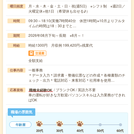
月・水・木・金・土・日・祝(週5日) ※シフト制 ※週2日／
曜日頻度
火曜定休+他1日 （希望休も出せる♪）
09:30～18:10(実働7時間40分 休憩1時間)※10月よりフルタ
時間
イムの時間は18：30までと…
2026年08月下旬～長期 ※8月～！
期間
時給1300円 月収例 199,420円+残業代
時給
交通費
全額支給
一般事務
仕事内容
＊データ入力＊請求書・整備伝票などの作成＊各種書類のチ
ェック・出力＊電話対応・来客対応＊社用車を使用…
/ ブランクOK / 英語力不要
職種未経験OK
応募資格
車の運転が好きな方歓迎パソコンスキルは入力業務ができれ
ばOK
職場の雰囲気
年齢層
20代
30代
40代
50代
60代