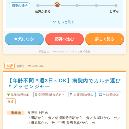
職場の様子
活気がある
しずか
もっと見る
気になる!
応募へ進む
詳しく見る
派遣会社
パーソルテンプスタッフ株式会社
未読
掲載日
2026/08/04
【年齢不問＊週3日～OK】病院内でカルテ運び
＊メッセンジャー
職種未経験OK
交通費別途支給あり
土日祝日が休み
WEB登録OK
派遣
長野県上田市
勤務地
上田駅から---分／信濃国分寺駅から---分／大屋駅から---分／
上田原駅から---分／中野(長野県)駅から---分