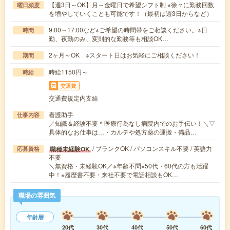
【週3日～OK】月～金曜日で希望シフト制 ※徐々に勤務回数
曜日頻度
を増やしていくことも可能です！（最初は週3日からなど）
9:00～17:00など※ご希望の時間帯をご相談ください。※日
時間
勤、夜勤のみ、変則的な勤務等も相談OK…
2ヶ月～OK ※スタート日はお気軽にご相談ください！
期間
時給1150円～
時給
交通費
交通費規定内支給
看護助手
仕事内容
／知識＆経験不要＊医療行為なし病院内でのお手伝い！＼▽
具体的なお仕事は…・カルテや処方薬の運搬・備品…
/ ブランクOK / パソコンスキル不要 / 英語力
職種未経験OK
応募資格
不要
＼無資格・未経験OK／※年齢不問※50代・60代の方も活躍
中！※履歴書不要・来社不要で電話相談もOK…
職場の雰囲気
年齢層
20代
30代
40代
50代
60代