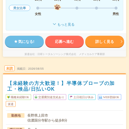
男女比率
女性
男性
もっと見る
気になる!
応募へ進む
詳しく見る
派遣会社
日研トータルソーシング株式会社 メディカルケア事業部
未読
掲載日
2026/08/05
【未経験の方大歓迎！】半導体プローブの加
工・検品/日払いOK
職種未経験OK
交通費別途支給あり
土日祝日が休み
WEB登録OK
派遣
長野県上田市
勤務地
信濃国分寺駅から徒歩8分