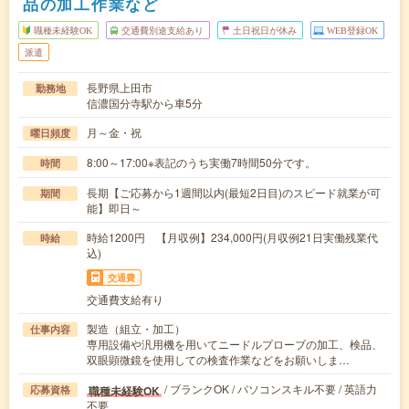
品の加工作業など
職種未経験OK
交通費別途支給あり
土日祝日が休み
WEB登録OK
派遣
長野県上田市
勤務地
信濃国分寺駅から車5分
月～金・祝
曜日頻度
8:00～17:00※表記のうち実働7時間50分です。
時間
長期【ご応募から1週間以内(最短2日目)のスピード就業が可
期間
能】即日～
時給1200円 【月収例】234,000円(月収例21日実働残業代
時給
込)
交通費
交通費支給有り
製造（組立・加工）
仕事内容
専用設備や汎用機を用いてニードルプローブの加工、検品、
双眼顕微鏡を使用しての検査作業などをお願いしま…
/ ブランクOK / パソコンスキル不要 / 英語力
職種未経験OK
応募資格
不要