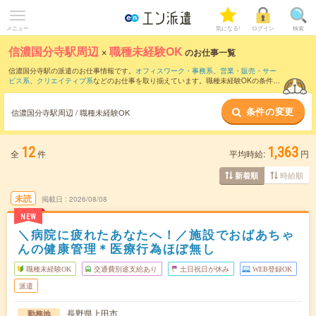
メニュー
気になる!
ログイン
検索
信濃国分寺駅周辺
×
職種未経験OK
のお仕事一覧
信濃国分寺駅の派遣のお仕事情報です。
オフィスワーク・事務系
、
営業・販売・サー
ビス系
、
クリエイティブ系
などのお仕事を取り揃えています。職種未経験OKの条件の
他に、
交通費別途支給あり
、
残業なし
、
友だちと一緒の応募OK
などのこだわり条件も
取り揃えています。
条件の変更
信濃国分寺駅周辺 / 職種未経験OK
12
1,363
全
件
平均時給:
円
時給順
新着順
未読
掲載日
2026/08/08
NEW
＼病院に疲れたあなたへ！／施設でおばあちゃ
んの健康管理＊医療行為ほぼ無し
職種未経験OK
交通費別途支給あり
土日祝日が休み
WEB登録OK
派遣
長野県上田市
勤務地