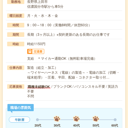
長野県上田市
勤務地
信濃国分寺駅から車5分
月・火・水・木・金
曜日頻度
9：00～18：00（実働8時間／休憩60分）
時間
長期（3ヶ月以上）※契約更新のある長期のお仕事です
期間
時給1150円
時給
交通費
支給 ＊マイカー通勤OK（無料駐車場完備）
製造（組立・加工）
仕事内容
～ワイヤーハーネス（電線）の製造～・電線の加工（切断・
端末処理）・圧着、半田、配線・コネクター取り付…
/ ブランクOK / パソコンスキル不要 / 英語力
職種未経験OK
応募資格
不要
不問
職場の雰囲気
年齢層
20代
30代
40代
50代
60代