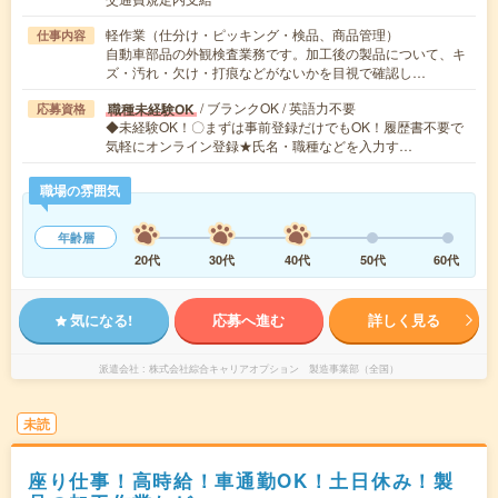
軽作業（仕分け・ピッキング・検品、商品管理）
仕事内容
自動車部品の外観検査業務です。加工後の製品について、キ
ズ・汚れ・欠け・打痕などがないかを目視で確認し…
/ ブランクOK / 英語力不要
職種未経験OK
応募資格
◆未経験OK！〇まずは事前登録だけでもOK！履歴書不要で
気軽にオンライン登録★氏名・職種などを入力す…
職場の雰囲気
年齢層
20代
30代
40代
50代
60代
気になる!
応募へ進む
詳しく見る
派遣会社
株式会社綜合キャリアオプション 製造事業部（全国）
未読
座り仕事！高時給！車通勤OK！土日休み！製