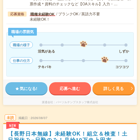
票作成＊資料のチェックなど【OAスキル】入力・…
/ ブランクOK / 英語力不要
職種未経験OK
応募資格
未経験OK！
職場の雰囲気
職場の様子
活気がある
しずか
仕事の仕方
テキパキ
コツコツ
気になる!
応募へ進む
詳しく見る
派遣会社
パーソルテンプスタッフ株式会社
未読
掲載日
2026/08/07
NEW
【長野日本無線】未経験OK！組立＆検査！土
日祝休み×日勤のみ！月給19万＠上田市