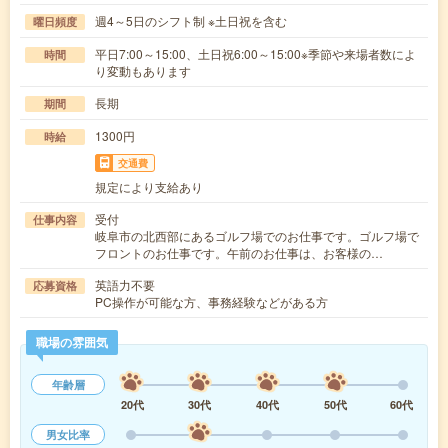
週4～5日のシフト制 ※土日祝を含む
曜日頻度
平日7:00～15:00、土日祝6:00～15:00※季節や来場者数によ
時間
り変動もあります
長期
期間
1300円
時給
交通費
規定により支給あり
受付
仕事内容
岐阜市の北西部にあるゴルフ場でのお仕事です。ゴルフ場で
フロントのお仕事です。午前のお仕事は、お客様の…
英語力不要
応募資格
PC操作が可能な方、事務経験などがある方
職場の雰囲気
年齢層
20代
30代
40代
50代
60代
男女比率