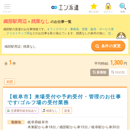
メニュー
気になる!
ログイン
検索
織部駅周辺
×
残業なし
のお仕事一覧
織部駅の派遣のお仕事情報です。
オフィスワーク・事務系
、
営業・販売・サービス系
、
クリエイティブ系
などのお仕事を取り揃えています。残業なしの条件の他に、
交通
費別途支給あり
、
職種未経験OK
、
友だちと一緒の応募OK
などのこだわり条件も取り
揃えています。
条件の変更
織部駅周辺 / 残業なし
1
1,300
全
件
平均時給:
円
時給順
新着順
未読
【岐阜市】来場受付や予約受付・管理のお仕事
です/ゴルフ場の受付業務
交通費別途支給あり
残業なし
派遣
岐阜県岐阜市
勤務地
本巣駅から車18分／織部駅から車15分／岐阜駅から車30分