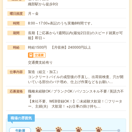
織部駅から徒歩9分
月～金
曜日頻度
8:00～17:00※表記のうち実働8時間です。
時間
長期【ご応募から1週間以内(最短2日目)のスピード就業が可
期間
能】即日～
時給1500円 【月収例】240000円以上
時給
交通費
交通費支給有り
製造（組立・加工）
仕事内容
コンクリートパイルの成型後の手直し、出荷前検査、穴が開
いている部分のパテ埋め、仕上げ作業などをお願い…
職種未経験OK / ブランクOK / パソコンスキル不要 / 英語力不
応募資格
要
【来社不要、WEB登録OK！】〇未経験大歓迎！〇フリータ
ー、主婦(夫) 大歓迎！ ※お仕事の掛け持ち…
職場の雰囲気
年齢層