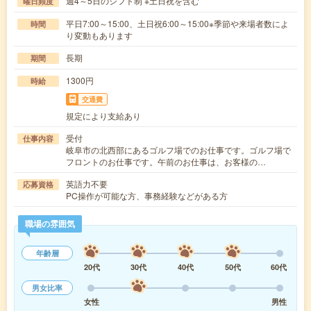
週4～5日のシフト制 ※土日祝を含む
曜日頻度
平日7:00～15:00、土日祝6:00～15:00※季節や来場者数によ
時間
り変動もあります
長期
期間
1300円
時給
交通費
規定により支給あり
受付
仕事内容
岐阜市の北西部にあるゴルフ場でのお仕事です。ゴルフ場で
フロントのお仕事です。午前のお仕事は、お客様の…
英語力不要
応募資格
PC操作が可能な方、事務経験などがある方
職場の雰囲気
年齢層
20代
30代
40代
50代
60代
男女比率
女性
男性