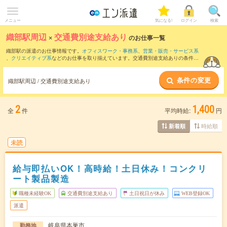
メニュー
気になる!
ログイン
検索
織部駅周辺
×
交通費別途支給あり
のお仕事一覧
織部駅の派遣のお仕事情報です。
オフィスワーク・事務系
、
営業・販売・サービス系
、
クリエイティブ系
などのお仕事を取り揃えています。交通費別途支給ありの条件の
他に、
職種未経験OK
、
友だちと一緒の応募OK
、
10名以上の大量募集
などのこだわり
条件も取り揃えています。
条件の変更
織部駅周辺 / 交通費別途支給あり
2
1,400
全
件
平均時給:
円
時給順
新着順
未読
給与即払いOK！高時給！土日休み！コンクリ
ート製品製造
職種未経験OK
交通費別途支給あり
土日祝日が休み
WEB登録OK
派遣
岐阜県本巣市
勤務地