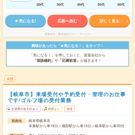
20代
30代
40代
50代
60代
気になる!
応募へ進む
詳しく見る
派遣会社
株式会社テクノ・サービス
興味があったら「★気になる！」をタップ！
「気になる！」を押しておくと、派遣会社から
「面談確約」
や
「応募歓迎」
が届きます！
未読
【岐阜市】来場受付や予約受付・管理のお仕事
です/ゴルフ場の受付業務
交通費別途支給あり
残業なし
派遣
岐阜県岐阜市
勤務地
本巣駅から車18分／織部駅から車15分／岐阜駅から車30分