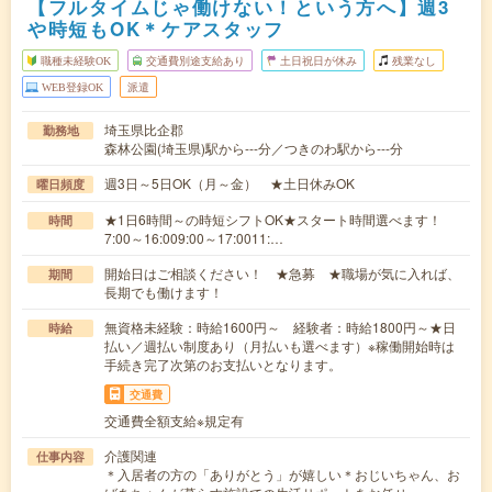
【フルタイムじゃ働けない！という方へ】週3
や時短もOK＊ケアスタッフ
職種未経験OK
交通費別途支給あり
土日祝日が休み
残業なし
WEB登録OK
派遣
埼玉県比企郡
勤務地
森林公園(埼玉県)駅から---分／つきのわ駅から---分
週3日～5日OK（月～金） ★土日休みOK
曜日頻度
★1日6時間～の時短シフトOK★スタート時間選べます！
時間
7:00～16:009:00～17:0011:…
開始日はご相談ください！ ★急募 ★職場が気に入れば、
期間
長期でも働けます！
無資格未経験：時給1600円～ 経験者：時給1800円～★日
時給
払い／週払い制度あり（月払いも選べます）※稼働開始時は
手続き完了次第のお支払いとなります。
交通費
交通費全額支給※規定有
介護関連
仕事内容
＊入居者の方の「ありがとう」が嬉しい＊おじいちゃん、お