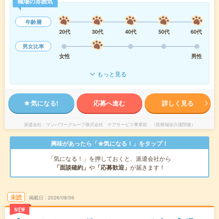
職場の雰囲気
年齢層
20代
30代
40代
50代
60代
男女比率
女性
男性
もっと見る
気になる!
応募へ進む
詳しく見る
派遣会社
マンパワーグループ株式会社 ケアサービス事業部 （医療福祉介護関連）
興味があったら「★気になる！」をタップ！
「気になる！」を押しておくと、派遣会社から
「面談確約」
や
「応募歓迎」
が届きます！
未読
掲載日
2026/08/06
NEW