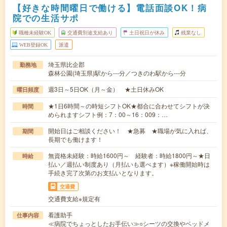
【好きな時間曜日で働ける】電話面談OK！病
院での生活サポ
職種未経験OK
交通費別途支給あり
土日祝日が休み
残業なし
WEB登録OK
派遣
埼玉県比企郡
勤務地
森林公園(埼玉県)駅から---分／つきのわ駅から---分
週3日～5日OK（月～金） ★土日休みOK
曜日頻度
★1日6時間～の時短シフトOK★都合に合わせてシフトが決
時間
められますシフト例：7：00～16：009：…
開始日はご相談ください！ ★急募 ★職場が気に入れば、
期間
長期でも働けます！
無資格未経験：時給1600円～ 経験者：時給1800円～★日
時給
払い／週払い制度あり（月払いも選べます）※稼働開始時は
手続き完了次第のお支払いとなります。
交通費
交通費支給※規定有
看護助手
仕事内容
≪病院でちょっとしたお手伝い≫○シーツの交換やベッドメ