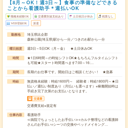
【8月～OK！週3日～】食事の準備などできる
ことから看護助手＊週払いOK
職種未経験OK
交通費別途支給あり
土日祝日が休み
残業なし
WEB登録OK
派遣
埼玉県比企郡
勤務地
森林公園(埼玉県)駅から---分／つきのわ駅から---分
週3日～5日OK（月～金） ★土日休みOK
曜日頻度
★1日6時間～の時短シフトOK★もちろんフルタイムシフト
時間
も可能★スタート時間選べます7:00～16:…
長期のお仕事です。開始日はご相談ください！ ★急募
期間
無資格未経験：時給1600円～ 経験者：時給1800円～★日
時給
払い／週払い制度あり（月払いも選べます）※稼働開始時は
手続き完了次第のお支払いとなります。
交通費
交通費支給※規定有
看護助手
仕事内容
≪病院でちょっとしたお手伝い≫○カルテ整理などの看護師
さんのお手伝い○シーツの交換やベッドメイキング…