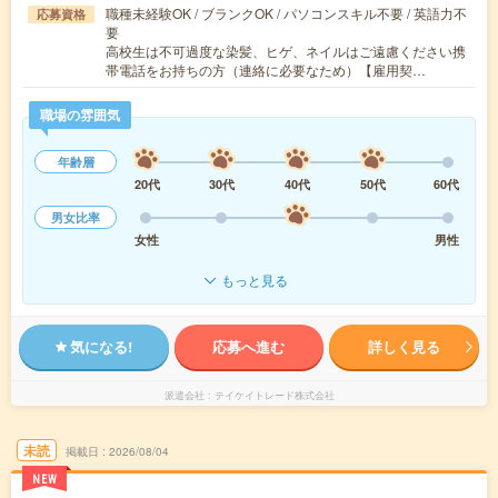
職種未経験OK / ブランクOK / パソコンスキル不要 / 英語力不
応募資格
要
高校生は不可過度な染髪、ヒゲ、ネイルはご遠慮ください携
帯電話をお持ちの方（連絡に必要なため）【雇用契…
職場の雰囲気
年齢層
20代
30代
40代
50代
60代
男女比率
女性
男性
もっと見る
気になる!
応募へ進む
詳しく見る
派遣会社
テイケイトレード株式会社
未読
掲載日
2026/08/04
NEW