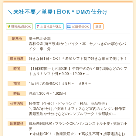
＼来社不要／単発1日OK＊DMの仕分け
職種未経験OK
土日祝日が休み
WEB登録OK
派遣
埼玉県比企郡
勤務地
森林公園(埼玉県)駅からバイク・車---分／つきのわ駅からバ
イク・車---分
好きな日1日～OK！＊希望シフト制で好きな曜日で働ける！
曜日頻度
【1日3時間～も相談OK!】午前中のみや18時以降などのシフ
時間
トあり！シフト例▼9:00～12:00▼…
1日だけの単発OK！＃8月～ ＃9月～
期間
時給1,300円～1,625円
時給
軽作業（仕分け・ピッキング・検品、商品管理）
仕事内容
＼DMの仕分け／快適！オフィスなど室内のカンタン軽作業
書類整理や仕分けなどのシンプルワーク！未経験の…
職種未経験OK / ブランクOK / パソコンスキル不要 / 英語力不
応募資格
要
▼未経験OK！（副業歓迎☆）▼高校生不可▼携帯電話をお