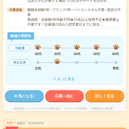
ばあちゃんが暮らす施設での生活サポートをお任せ…
職種未経験OK / ブランクOK / パソコンスキル不要 / 英語力不
応募資格
要
無資格・未経験OK年齢不問★10名以上採用予定★履歴書は
不要です▽応募後の流れ1)翌営業日までに担当…
職場の雰囲気
年齢層
20代
30代
40代
50代
60代
男女比率
女性
男性
もっと見る
気になる!
応募へ進む
詳しく見る
派遣会社
マンパワーグループ株式会社 ケアサービス事業部 （医療福祉介護関連）
未読
掲載日
2026/08/06