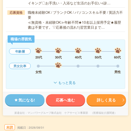
イキング〇お手洗い・入浴など生活のお手伝い○診…
職種未経験OK / ブランクOK / パソコンスキル不要 / 英語力不
応募資格
要
≪無資格・未経験OK≫年齢不問★10名以上採用予定★履歴
書は不要です。▽応募後の流れ1)翌営業日まで…
職場の雰囲気
年齢層
20代
30代
40代
50代
60代
男女比率
女性
男性
もっと見る
気になる!
応募へ進む
詳しく見る
派遣会社
マンパワーグループ株式会社 ケアサービス事業部 （医療福祉介護関連）
未読
掲載日
2026/08/01