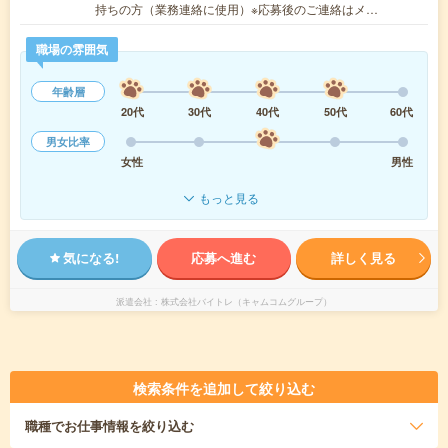
持ちの方（業務連絡に使用）※応募後のご連絡はメ…
職場の雰囲気
年齢層
20代
30代
40代
50代
60代
男女比率
女性
男性
もっと見る
気になる!
応募へ進む
詳しく見る
派遣会社
株式会社バイトレ（キャムコムグループ）
検索条件を追加して絞り込む
職種
でお仕事情報を絞り込む