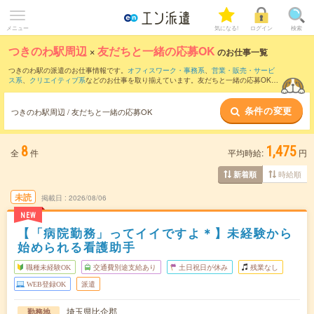
メニュー
気になる!
ログイン
検索
つきのわ駅周辺
×
友だちと一緒の応募OK
のお仕事一覧
つきのわ駅の派遣のお仕事情報です。
オフィスワーク・事務系
、
営業・販売・サービ
ス系
、
クリエイティブ系
などのお仕事を取り揃えています。友だちと一緒の応募OKの
条件の他に、
交通費別途支給あり
、
職種未経験OK
、
残業なし
などのこだわり条件も取
り揃えています。
条件の変更
つきのわ駅周辺 / 友だちと一緒の応募OK
8
1,475
全
件
平均時給:
円
時給順
新着順
未読
掲載日
2026/08/06
NEW
【「病院勤務」ってイイですよ＊】未経験から
始められる看護助手
職種未経験OK
交通費別途支給あり
土日祝日が休み
残業なし
WEB登録OK
派遣
埼玉県比企郡
勤務地