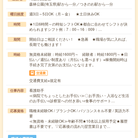
森林公園(埼玉県)駅から---分／つきのわ駅から---分
週3日～5日OK（月～金） ★土日休みOK
曜日頻度
★1日6時間～の時短シフトOK★都合に合わせてシフトが決
時間
められますシフト例：7：00～16：009：…
開始日はご相談ください！ ★急募 ★職場が気に入れば、
期間
長期でも働けます！
無資格未経験：時給1600円～ 経験者：時給1800円～★日
時給
払い／週払い制度あり（月払いも選べます）※稼働開始時は
手続き完了次第のお支払いとなります。
交通費
交通費支給※規定有
看護助手
仕事内容
≪病院でちょっとしたお手伝い≫〇お手洗い・入浴など生活
のお手伝い○診察室への付き添い○食事のサポート…
職種未経験OK / ブランクOK / パソコンスキル不要 / 英語力不
応募資格
要
≪無資格・未経験OK≫年齢不問★10名以上採用予定★履歴
書は不要です。▽応募後の流れ1)翌営業日まで…