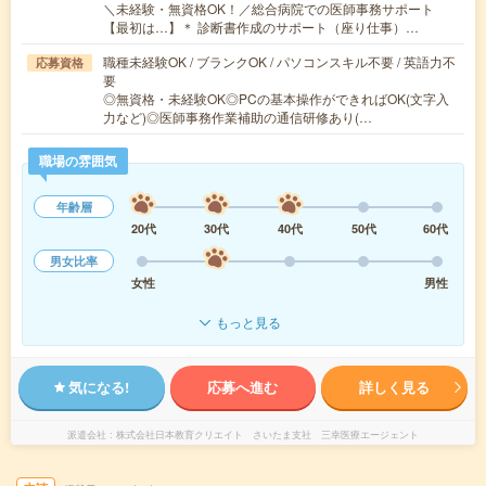
＼未経験・無資格OK！／総合病院での医師事務サポート
【最初は…】＊ 診断書作成のサポート（座り仕事）…
職種未経験OK / ブランクOK / パソコンスキル不要 / 英語力不
応募資格
要
◎無資格・未経験OK◎PCの基本操作ができればOK(文字入
力など)◎医師事務作業補助の通信研修あり(…
職場の雰囲気
年齢層
20代
30代
40代
50代
60代
男女比率
女性
男性
もっと見る
気になる!
応募へ進む
詳しく見る
派遣会社
株式会社日本教育クリエイト さいたま支社 三幸医療エージェント