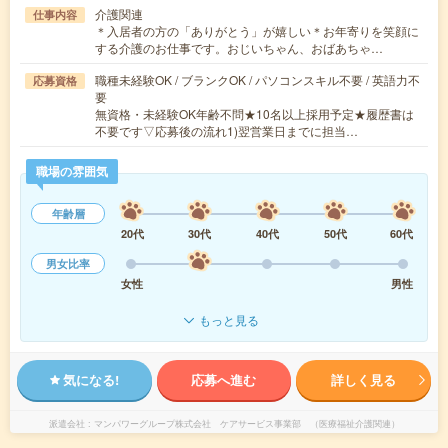
介護関連
仕事内容
＊入居者の方の「ありがとう」が嬉しい＊お年寄りを笑顔に
する介護のお仕事です。おじいちゃん、おばあちゃ…
職種未経験OK / ブランクOK / パソコンスキル不要 / 英語力不
応募資格
要
無資格・未経験OK年齢不問★10名以上採用予定★履歴書は
不要です▽応募後の流れ1)翌営業日までに担当…
職場の雰囲気
年齢層
20代
30代
40代
50代
60代
男女比率
女性
男性
もっと見る
気になる!
応募へ進む
詳しく見る
派遣会社
マンパワーグループ株式会社 ケアサービス事業部 （医療福祉介護関連）