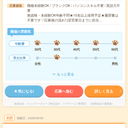
職種未経験OK / ブランクOK / パソコンスキル不要 / 英語力不
応募資格
要
無資格・未経験OK年齢不問★10名以上採用予定★履歴書は
不要です▽応募後の流れ1)翌営業日までに担当…
職場の雰囲気
年齢層
20代
30代
40代
50代
60代
男女比率
女性
男性
もっと見る
気になる!
応募へ進む
詳しく見る
派遣会社
マンパワーグループ株式会社 ケアサービス事業部 （医療福祉介護関連）
未読
掲載日
2026/08/03