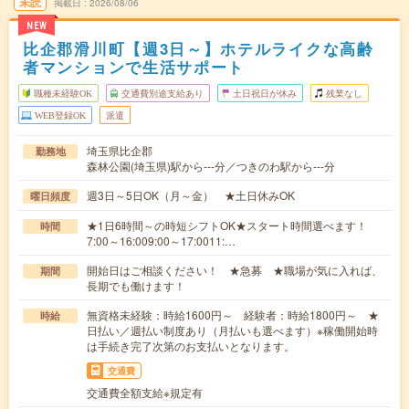
未読
掲載日
2026/08/06
NEW
比企郡滑川町【週3日～】ホテルライクな高齢
者マンションで生活サポート
職種未経験OK
交通費別途支給あり
土日祝日が休み
残業なし
WEB登録OK
派遣
埼玉県比企郡
勤務地
森林公園(埼玉県)駅から---分／つきのわ駅から---分
週3日～5日OK（月～金） ★土日休みOK
曜日頻度
★1日6時間～の時短シフトOK★スタート時間選べます！
時間
7:00～16:009:00～17:0011:…
開始日はご相談ください！ ★急募 ★職場が気に入れば、
期間
長期でも働けます！
無資格未経験：時給1600円～ 経験者：時給1800円～ ★
時給
日払い／週払い制度あり（月払いも選べます）※稼働開始時
は手続き完了次第のお支払いとなります。
交通費
交通費全額支給※規定有