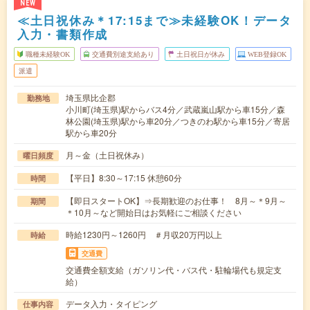
NEW
≪土日祝休み＊17:15まで≫未経験OK！データ
入力・書類作成
職種未経験OK
交通費別途支給あり
土日祝日が休み
WEB登録OK
派遣
埼玉県比企郡
勤務地
小川町(埼玉県)駅からバス4分／武蔵嵐山駅から車15分／森
林公園(埼玉県)駅から車20分／つきのわ駅から車15分／寄居
駅から車20分
月～金（土日祝休み）
曜日頻度
【平日】8:30～17:15 休憩60分
時間
【即日スタートOK】⇒長期歓迎のお仕事！ 8月～＊9月～
期間
＊10月～など開始日はお気軽にご相談ください
時給1230円～1260円 ＃月収20万円以上
時給
交通費
交通費全額支給（ガソリン代・バス代・駐輪場代も規定支
給）
データ入力・タイピング
仕事内容