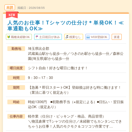
未読
掲載日
2026/08/05
NEW
人気のお仕事！Tシャツの仕分け＊単発OK！≪
車通勤もOK≫
職種未経験OK
土日祝日が休み
残業なし
WEB登録OK
派遣
埼玉県比企郡
勤務地
武蔵嵐山駅から徒歩---分／つきのわ駅から徒歩---分／森林公
園(埼玉県)駅から徒歩---分
シフト自由！好きな曜日に働けます！
曜日頻度
9：30～17：30
時間
【急募＊即日スタートOK】登録後は好きな時に働けます！
期間
（業法に基づく規定あり）
時給1306円 ■初勤務手当（※規定による）■日払い・翌日振
時給
込OK（規定あり）
軽作業（仕分け・ピッキング・検品、商品管理）
仕事内容
＼物流倉庫でTシャツの仕分け／未経験でもカンタンにでき
ちゃうお仕事！人気のモクモク＆コツコツ作業です…