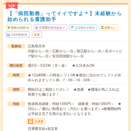
NEW
【「病院勤務」ってイイですよ＊】未経験から
始められる看護助手
職種未経験OK
交通費別途支給あり
土日祝日が休み
残業なし
WEB登録OK
派遣
広島県呉市
勤務地
呉駅から---分／広駅から---分／新広駅から---分／呉ポートピ
ア駅から---分／安芸阿賀駅から---分
週2日～5日OK（月～金） ★土日休みOK
曜日頻度
★1日4時間～の時短シフトOK★都合に合わせてシフトが決
時間
められますシフト例：7：00～16：009：…
開始日はご相談ください！ ★急募 ★職場が気に入れば、
期間
長期でも働けます！
無資格未経験：時給1350円～ 経験者：時給1350円～ ★
時給
日払い／週払い制度あり（月払いも選べます）※稼働開始時
は手続き完了次第のお支払いとなります。
交通費
交通費支給※規定有