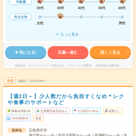
年齢層
20代
30代
40代
50代
60代
男女比率
女性
男性
もっと見る
気になる!
応募へ進む
詳しく見る
派遣会社
マンパワーグループ株式会社 ケアサービス事業部 （医療福祉介護関連）
未読
掲載日
2026/08/01
【週2日～】少人数だから負担すくなめ＊レク
や食事のサポートなど
職種未経験OK
交通費別途支給あり
土日祝日が休み
残業なし
WEB登録OK
派遣
広島県呉市
勤務地
新広駅から---分／安芸川尻駅から---分／安浦駅から---分／吉