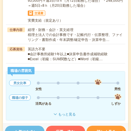
93,000円＝週3日×5ｈ（月12日勤務した場合） ・248,000円
＝週5日×8ｈ（月20日勤務した場合）
交通費
実費支給（規定あり）
経理・財務・会計・英文経理
仕事内容
税理士法人での会計事務です・記帳代行・伝票整理、ファイ
リング・書類作成・年末調整/確定申告・決算申告…
英語力不要
応募資格
■会計事務所経験1年以上■決算申告書作成補助経験
■Excel（初級：SUM関数など）■Word（初級…
職場の雰囲気
男女比率
女性
男性
職場の様子
活気がある
しずか
もっと見る