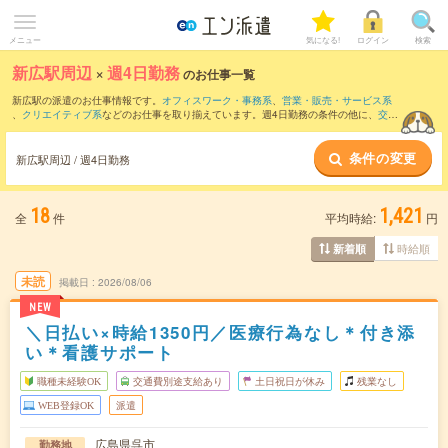
メニュー
気になる!
ログイン
検索
新広駅周辺
×
週4日勤務
のお仕事一覧
新広駅の派遣のお仕事情報です。
オフィスワーク・事務系
、
営業・販売・サービス系
、
クリエイティブ系
などのお仕事を取り揃えています。週4日勤務の条件の他に、
交通
費別途支給あり
、
職種未経験OK
、
友だちと一緒の応募OK
などのこだわり条件も取り
揃えています。
条件の変更
新広駅周辺 / 週4日勤務
18
1,421
全
件
平均時給:
円
時給順
新着順
未読
掲載日
2026/08/06
NEW
＼日払い×時給1350円／医療行為なし＊付き添
い＊看護サポート
職種未経験OK
交通費別途支給あり
土日祝日が休み
残業なし
WEB登録OK
派遣
広島県呉市
勤務地