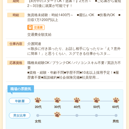
【8月中のスタートOK！急募！】2カ月～ ■ご応募から最短
期間
2～3日後に就業が可能です！
無資格未経験：時給1400円～ ■週払いOK ■扶養内OK ■
時給
日収1万1200円以上
交通費
交通費全額支給
介護関連
仕事内容
≪散歩に付き添ったり、お話し相手になったり≫「え？意外
に簡単！」と思うくらい、スグできる仕事からスタ…
職種未経験OK / ブランクOK / パソコンスキル不要 / 英語力不
応募資格
要
■資格・経験・年齢不問■学歴不問■10名以上採用予定！■履
歴書不要■面談確約■社会保険完備■社員登用…
職場の雰囲気
年齢層
20代
30代
40代
50代
60代
男女比率
女性
男性