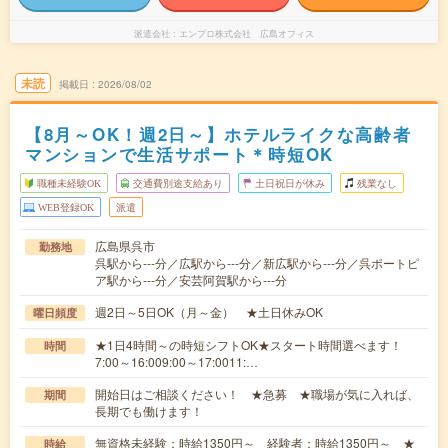
派遣会社
エンプロ株式会社 広島オフィス
未読
掲載日
2026/08/02
【8月～OK！週2日～】ホテルライクな高齢者
マンションで生活サポート＊時短OK
職種未経験OK
交通費別途支給あり
土日祝日が休み
残業なし
WEB登録OK
派遣
広島県呉市
勤務地
呉駅から---分／広駅から---分／新広駅から---分／呉ポートピ
ア駅から---分／安芸阿賀駅から---分
週2日～5日OK（月～金） ★土日休みOK
曜日頻度
★1日4時間～の時短シフトOK★スタート時間選べます！
時間
7:00～16:009:00～17:0011:…
開始日はご相談ください！ ★急募 ★職場が気に入れば、
期間
長期でも働けます！
無資格未経験：時給1350円～ 経験者：時給1350円～ ★
時給