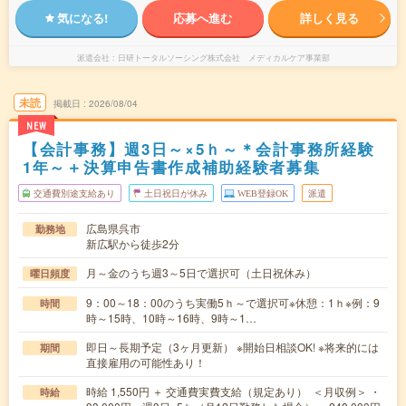
気になる!
応募へ進む
詳しく見る
派遣会社
日研トータルソーシング株式会社 メディカルケア事業部
未読
掲載日
2026/08/04
NEW
【会計事務】週3日～×5ｈ～＊会計事務所経験
1年～＋決算申告書作成補助経験者募集
交通費別途支給あり
土日祝日が休み
WEB登録OK
派遣
広島県呉市
勤務地
新広駅から徒歩2分
月～金のうち週3～5日で選択可（土日祝休み）
曜日頻度
9：00～18：00のうち実働5ｈ～で選択可※休憩：1ｈ※例：9
時間
時～15時、10時～16時、9時～1…
即日～長期予定（3ヶ月更新） ※開始日相談OK! ※将来的には
期間
直接雇用の可能性あり！
時給 1,550円 ＋ 交通費実費支給（規定あり） ＜月収例＞ ・
時給