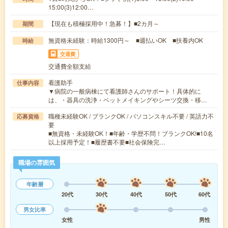
15:00(3)12:00…
【現在も積極採用中！急募！】■2カ月～
期間
無資格未経験：時給1300円～ ■週払いOK ■扶養内OK
時給
交通費
交通費全額支給
看護助手
仕事内容
▼病院の一般病棟にて看護師さんのサポート！具体的に
は、・器具の洗浄・ベットメイキングやシーツ交換・移…
職種未経験OK / ブランクOK / パソコンスキル不要 / 英語力不
応募資格
要
■無資格・未経験OK！■年齢・学歴不問！ブランクOK!■10名
以上採用予定！■履歴書不要■社会保険完…
職場の雰囲気
年齢層
20代
30代
40代
50代
60代
男女比率
女性
男性