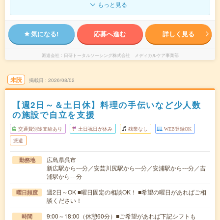
もっと見る
気になる!
応募へ進む
詳しく見る
派遣会社
日研トータルソーシング株式会社 メディカルケア事業部
未読
掲載日
2026/08/02
【週2日～＆土日休】料理の手伝いなど少人数
の施設で自立を支援
交通費別途支給あり
土日祝日が休み
残業なし
WEB登録OK
派遣
広島県呉市
勤務地
新広駅から---分／安芸川尻駅から---分／安浦駅から---分／吉
浦駅から---分
週2日～OK ■曜日固定の相談OK！ ■希望の曜日があればご相
曜日頻度
談ください！
9:00～18:00（休憩60分）■ご希望があれば下記シフトも
時間