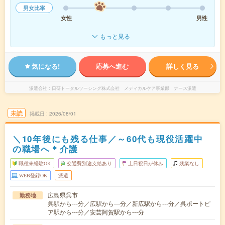
男女比率
女性
男性
もっと見る
気になる!
応募へ進む
詳しく見る
派遣会社
日研トータルソーシング株式会社 メディカルケア事業部 ナース派遣
未読
掲載日
2026/08/01
＼10年後にも残る仕事／～60代も現役活躍中
の職場へ＊介護
職種未経験OK
交通費別途支給あり
土日祝日が休み
残業なし
WEB登録OK
派遣
広島県呉市
勤務地
呉駅から---分／広駅から---分／新広駅から---分／呉ポートピ
ア駅から---分／安芸阿賀駅から---分