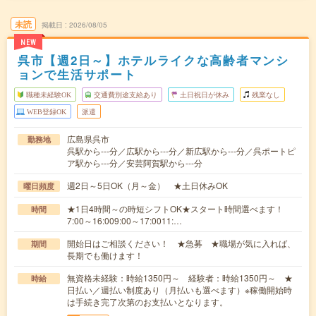
未読
掲載日
2026/08/05
NEW
呉市【週2日～】ホテルライクな高齢者マンシ
ョンで生活サポート
職種未経験OK
交通費別途支給あり
土日祝日が休み
残業なし
WEB登録OK
派遣
広島県呉市
勤務地
呉駅から---分／広駅から---分／新広駅から---分／呉ポートピ
ア駅から---分／安芸阿賀駅から---分
週2日～5日OK（月～金） ★土日休みOK
曜日頻度
★1日4時間～の時短シフトOK★スタート時間選べます！
時間
7:00～16:009:00～17:0011:…
開始日はご相談ください！ ★急募 ★職場が気に入れば、
期間
長期でも働けます！
無資格未経験：時給1350円～ 経験者：時給1350円～ ★
時給
日払い／週払い制度あり（月払いも選べます）※稼働開始時
は手続き完了次第のお支払いとなります。