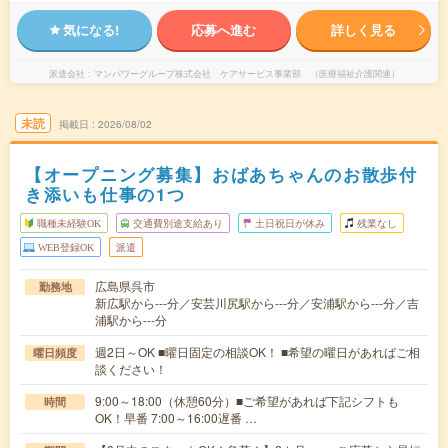
気になる!
応募へ進む
詳しく見る
派遣会社
マンパワーグループ株式会社 ケアサービス事業部 （医療福祉介護関連）
未読
掲載日
2026/08/02
【オープニング募集】おばあちゃんのお散歩付
き添いも仕事の1つ
職種未経験OK
交通費別途支給あり
土日祝日が休み
残業なし
WEB登録OK
派遣
広島県呉市
勤務地
新広駅から---分／安芸川尻駅から---分／安浦駅から---分／吉
浦駅から---分
週2日～OK ■曜日固定の相談OK！ ■希望の曜日があればご相
曜日頻度
談ください！
9:00～18:00（休憩60分）■ご希望があれば下記シフトも
時間
OK！早番 7:00～16:00遅番 …