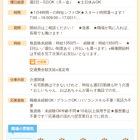
週2日～5日OK（月～金） ★土日休みOK
曜日頻度
★1日4時間～の時短シフトOK★スタート時間選べます！
時間
7:00～16:009:00～17:0011:…
開始日はご相談ください！ ★急募 ★職場が気に入れば、
期間
長期でも働けます！
無資格未経験：時給1350円～ 経験者：時給1350円～ ★
時給
日払い／週払い制度あり（月払いも選べます）※稼働開始時
は手続き完了次第のお支払いとなります。
交通費
交通費全額支給※規定有
介護関連
仕事内容
＊在宅勤務はできないけれど、時短も週2日勤務も叶う介護
＊おじいちゃん、おばあちゃんが暮らす施設での生…
職種未経験OK / ブランクOK / パソコンスキル不要 / 英語力不
応募資格
要
無資格・未経験OK年齢不問★10名以上採用予定★履歴書は
不要です▽応募後の流れ1)翌営業日までに担当…
職場の雰囲気