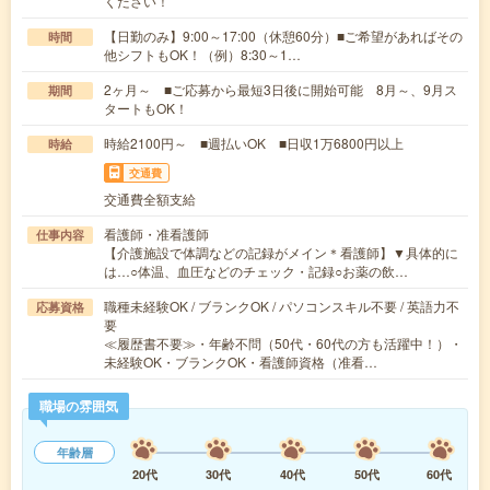
ください！
【日勤のみ】9:00～17:00（休憩60分）■ご希望があればその
時間
他シフトもOK！（例）8:30～1…
2ヶ月～ ■ご応募から最短3日後に開始可能 8月～、9月ス
期間
タートもOK！
時給2100円～ ■週払いOK ■日収1万6800円以上
時給
交通費
交通費全額支給
看護師・准看護師
仕事内容
【介護施設で体調などの記録がメイン＊看護師】▼具体的に
は…○体温、血圧などのチェック・記録○お薬の飲…
職種未経験OK / ブランクOK / パソコンスキル不要 / 英語力不
応募資格
要
≪履歴書不要≫・年齢不問（50代・60代の方も活躍中！）・
未経験OK・ブランクOK・看護師資格（准看…
職場の雰囲気
年齢層
20代
30代
40代
50代
60代