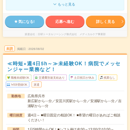
もっと見る
気になる!
応募へ進む
詳しく見る
派遣会社
日研トータルソーシング株式会社 メディカルケア事業部
未読
掲載日
2026/08/02
≪時短×週4日5h～≫未経験OK！病院でメッセ
ンジャー業務など！
職種未経験OK
交通費別途支給あり
土日祝日が休み
残業なし
WEB登録OK
派遣
広島県呉市
勤務地
新広駅から---分／安芸川尻駅から---分／安浦駅から---分／吉
浦駅から---分
週4日～ ■曜日固定の相談OK！ ■希望の曜日があればご相談
曜日頻度
ください！
1日5時間からOK！■シフト例(1)8:00～13:00(2)10:00～
時間