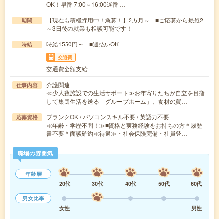
OK！早番 7:00～16:00遅番 …
【現在も積極採用中！急募！】2カ月～ ■ご応募から最短2
期間
～3日後の就業も相談可能です！
時給1550円～ ■週払いOK
時給
交通費
交通費全額支給
介護関連
仕事内容
≪少人数施設での生活サポート≫お年寄りたちが自立を目指
して集団生活を送る「グループホーム」。食材の買…
ブランクOK / パソコンスキル不要 / 英語力不要
応募資格
≪年齢・学歴不問！≫■資格と実務経験をお持ちの方＊履歴
書不要＊面談確約≪待遇≫・社会保険完備・社員登…
職場の雰囲気
年齢層
20代
30代
40代
50代
60代
男女比率
女性
男性