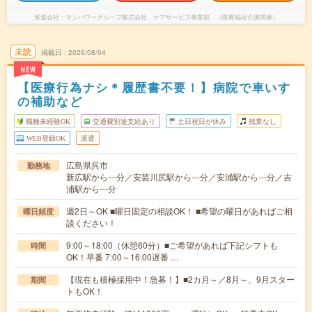
派遣会社
マンパワーグループ株式会社 ケアサービス事業部 （医療福祉介護関連）
未読
掲載日
2026/08/04
NEW
【医療行為ナシ＊履歴書不要！】病院で車いす
の補助など
職種未経験OK
交通費別途支給あり
土日祝日が休み
残業なし
WEB登録OK
派遣
広島県呉市
勤務地
新広駅から---分／安芸川尻駅から---分／安浦駅から---分／吉
浦駅から---分
週2日～OK ■曜日固定の相談OK！ ■希望の曜日があればご相
曜日頻度
談ください！
9:00～18:00（休憩60分）■ご希望があれば下記シフトも
時間
OK！早番 7:00～16:00遅番 …
【現在も積極採用中！急募！】■2カ月～／8月～、9月スター
期間
トもOK！