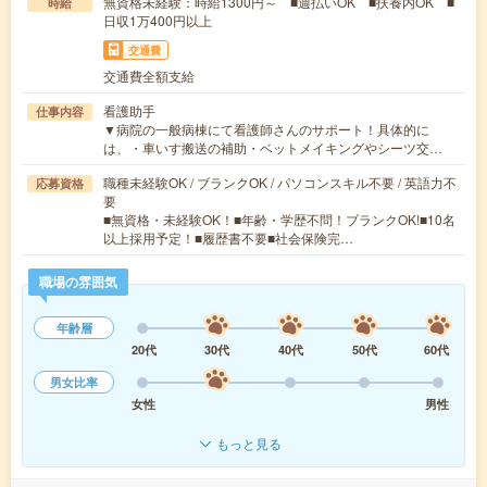
無資格未経験：時給1300円～ ■週払いOK ■扶養内OK ■
時給
日収1万400円以上
交通費
交通費全額支給
看護助手
仕事内容
▼病院の一般病棟にて看護師さんのサポート！具体的に
は、・車いす搬送の補助・ベットメイキングやシーツ交…
職種未経験OK / ブランクOK / パソコンスキル不要 / 英語力不
応募資格
要
■無資格・未経験OK！■年齢・学歴不問！ブランクOK!■10名
以上採用予定！■履歴書不要■社会保険完…
職場の雰囲気
年齢層
20代
30代
40代
50代
60代
男女比率
女性
男性
もっと見る