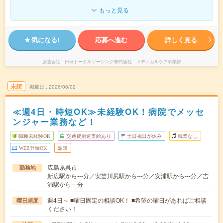
もっと見る
気になる!
応募へ進む
詳しく見る
派遣会社
日研トータルソーシング株式会社 メディカルケア事業部
未読
掲載日
2026/08/02
≪週4日・時短OK≫未経験OK！病院でメッセ
ンジャー業務など！
職種未経験OK
交通費別途支給あり
土日祝日が休み
残業なし
WEB登録OK
派遣
広島県呉市
勤務地
新広駅から---分／安芸川尻駅から---分／安浦駅から---分／吉
浦駅から---分
週4日～ ■曜日固定の相談OK！ ■希望の曜日があればご相談
曜日頻度
ください！