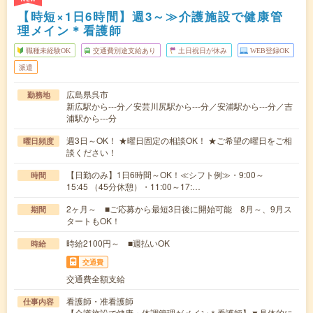
【時短×1日6時間】週3～≫介護施設で健康管
理メイン＊看護師
職種未経験OK
交通費別途支給あり
土日祝日が休み
WEB登録OK
派遣
広島県呉市
勤務地
新広駅から---分／安芸川尻駅から---分／安浦駅から---分／吉
浦駅から---分
週3日～OK！ ★曜日固定の相談OK！ ★ご希望の曜日をご相
曜日頻度
談ください！
【日勤のみ】1日6時間～OK！≪シフト例≫・9:00～
時間
15:45 （45分休憩）・11:00～17:…
2ヶ月～ ■ご応募から最短3日後に開始可能 8月～、9月ス
期間
タートもOK！
時給2100円～ ■週払いOK
時給
交通費
交通費全額支給
看護師・准看護師
仕事内容
【介護施設で健康・体調管理がメイン＊看護師】▼具体的に