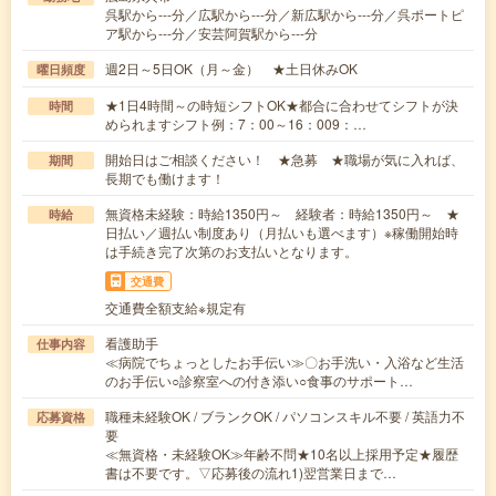
呉駅から---分／広駅から---分／新広駅から---分／呉ポートピ
ア駅から---分／安芸阿賀駅から---分
週2日～5日OK（月～金） ★土日休みOK
曜日頻度
★1日4時間～の時短シフトOK★都合に合わせてシフトが決
時間
められますシフト例：7：00～16：009：…
開始日はご相談ください！ ★急募 ★職場が気に入れば、
期間
長期でも働けます！
無資格未経験：時給1350円～ 経験者：時給1350円～ ★
時給
日払い／週払い制度あり（月払いも選べます）※稼働開始時
は手続き完了次第のお支払いとなります。
交通費
交通費全額支給※規定有
看護助手
仕事内容
≪病院でちょっとしたお手伝い≫〇お手洗い・入浴など生活
のお手伝い○診察室への付き添い○食事のサポート…
職種未経験OK / ブランクOK / パソコンスキル不要 / 英語力不
応募資格
要
≪無資格・未経験OK≫年齢不問★10名以上採用予定★履歴
書は不要です。▽応募後の流れ1)翌営業日まで…