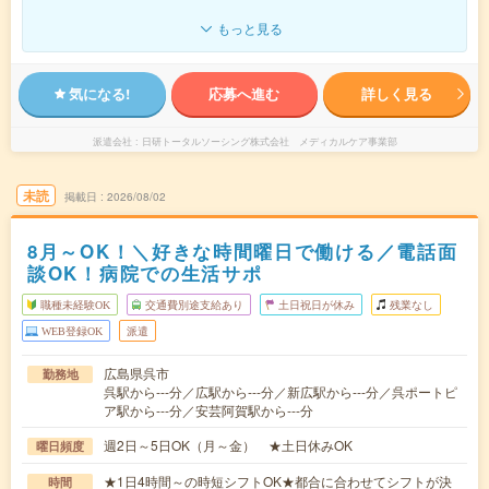
もっと見る
気になる!
応募へ進む
詳しく見る
派遣会社
日研トータルソーシング株式会社 メディカルケア事業部
未読
掲載日
2026/08/02
8月～OK！＼好きな時間曜日で働ける／電話面
談OK！病院での生活サポ
職種未経験OK
交通費別途支給あり
土日祝日が休み
残業なし
WEB登録OK
派遣
広島県呉市
勤務地
呉駅から---分／広駅から---分／新広駅から---分／呉ポートピ
ア駅から---分／安芸阿賀駅から---分
週2日～5日OK（月～金） ★土日休みOK
曜日頻度
★1日4時間～の時短シフトOK★都合に合わせてシフトが決
時間