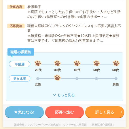
看護助手
仕事内容
≪病院でちょっとしたお手伝い≫〇お手洗い・入浴など生活
のお手伝い○診察室への付き添い○食事のサポート…
職種未経験OK / ブランクOK / パソコンスキル不要 / 英語力不
応募資格
要
≪無資格・未経験OK≫年齢不問★10名以上採用予定★履歴
書は不要です。▽応募後の流れ1)翌営業日まで…
職場の雰囲気
年齢層
20代
30代
40代
50代
60代
男女比率
女性
男性
もっと見る
気になる!
応募へ進む
詳しく見る
派遣会社
マンパワーグループ株式会社 ケアサービス事業部 （医療福祉介護関連）