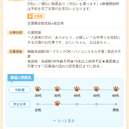
日払い／週払い制度あり（月払いも選べます）※稼働開始時
は手続き完了次第のお支払いとなります。
交通費
交通費全額支給※規定有
介護関連
仕事内容
＊入居者の方の「ありがとう」が嬉しい＊お年寄りを笑顔に
する介護のお仕事です。おじいちゃん、おばあちゃ…
職種未経験OK / ブランクOK / パソコンスキル不要 / 英語力不
応募資格
要
無資格・未経験OK年齢不問★10名以上採用予定★履歴書は
不要です▽応募後の流れ1)翌営業日までに担当…
職場の雰囲気
年齢層
20代
30代
40代
50代
60代
男女比率
女性
男性
もっと見る