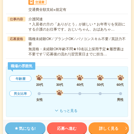
交通費
交通費全額支給※規定有
介護関連
仕事内容
＊入居者の方の「ありがとう」が嬉しい＊お年寄りを笑顔に
する介護のお仕事です。おじいちゃん、おばあちゃ…
職種未経験OK / ブランクOK / パソコンスキル不要 / 英語力不
応募資格
要
無資格・未経験OK年齢不問★10名以上採用予定★履歴書は
不要です▽応募後の流れ1)翌営業日までに担当…
職場の雰囲気
年齢層
20代
30代
40代
50代
60代
男女比率
女性
男性
もっと見る
気になる!
応募へ進む
詳しく見る