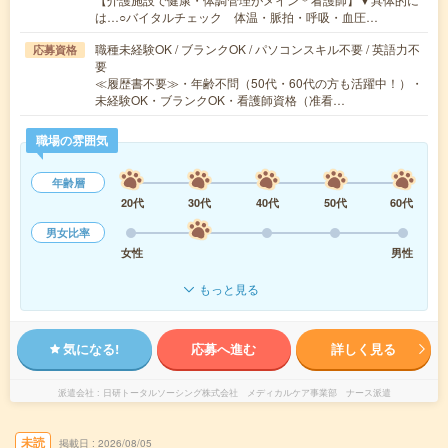
は…○バイタルチェック 体温・脈拍・呼吸・血圧…
職種未経験OK / ブランクOK / パソコンスキル不要 / 英語力不
応募資格
要
≪履歴書不要≫・年齢不問（50代・60代の方も活躍中！）・
未経験OK・ブランクOK・看護師資格（准看…
職場の雰囲気
年齢層
20代
30代
40代
50代
60代
男女比率
女性
男性
もっと見る
気になる!
応募へ進む
詳しく見る
派遣会社
日研トータルソーシング株式会社 メディカルケア事業部 ナース派遣
未読
掲載日
2026/08/05