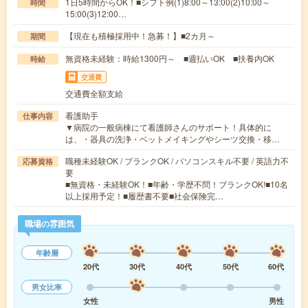
1日5時間からOK！■シフト例(1)8:00～13:00(2)10:00～
時間
15:00(3)12:00…
【現在も積極採用中！急募！】■2カ月～
期間
無資格未経験：時給1300円～ ■週払いOK ■扶養内OK
時給
交通費
交通費全額支給
看護助手
仕事内容
▼病院の一般病棟にて看護師さんのサポート！具体的に
は、・器具の洗浄・ベットメイキングやシーツ交換・移…
職種未経験OK / ブランクOK / パソコンスキル不要 / 英語力不
応募資格
要
■無資格・未経験OK！■年齢・学歴不問！ブランクOK!■10名
以上採用予定！■履歴書不要■社会保険完…
職場の雰囲気
年齢層
20代
30代
40代
50代
60代
男女比率
女性
男性