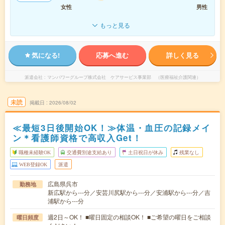
女性
男性
もっと見る
気になる!
応募へ進む
詳しく見る
派遣会社
マンパワーグループ株式会社 ケアサービス事業部 （医療福祉介護関連）
未読
掲載日
2026/08/02
≪最短3日後開始OK！≫体温・血圧の記録メイ
ン＊看護師資格で高収入Get！
職種未経験OK
交通費別途支給あり
土日祝日が休み
残業なし
WEB登録OK
派遣
広島県呉市
勤務地
新広駅から---分／安芸川尻駅から---分／安浦駅から---分／吉
浦駅から---分
週2日～OK！ ■曜日固定の相談OK！ ■ご希望の曜日をご相談
曜日頻度