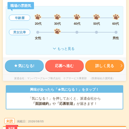
職場の雰囲気
年齢層
20代
30代
40代
50代
60代
男女比率
女性
男性
もっと見る
気になる!
応募へ進む
詳しく見る
派遣会社
マンパワーグループ株式会社 ケアサービス事業部 （医療福祉介護関連）
興味があったら「★気になる！」をタップ！
「気になる！」を押しておくと、派遣会社から
「面談確約」
や
「応募歓迎」
が届きます！
未読
掲載日
2026/08/05
NEW