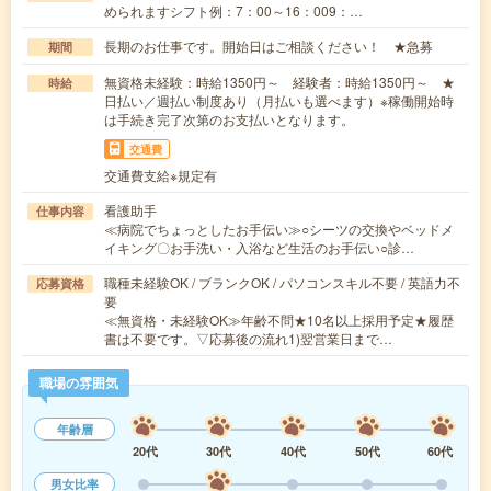
められますシフト例：7：00～16：009：…
長期のお仕事です。開始日はご相談ください！ ★急募
期間
無資格未経験：時給1350円～ 経験者：時給1350円～ ★
時給
日払い／週払い制度あり（月払いも選べます）※稼働開始時
は手続き完了次第のお支払いとなります。
交通費
交通費支給※規定有
看護助手
仕事内容
≪病院でちょっとしたお手伝い≫○シーツの交換やベッドメ
イキング〇お手洗い・入浴など生活のお手伝い○診…
職種未経験OK / ブランクOK / パソコンスキル不要 / 英語力不
応募資格
要
≪無資格・未経験OK≫年齢不問★10名以上採用予定★履歴
書は不要です。▽応募後の流れ1)翌営業日まで…
職場の雰囲気
年齢層
20代
30代
40代
50代
60代
男女比率