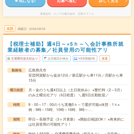
気になる!
応募へ進む
詳しく見る
派遣会社
エンプロ株式会社 広島オフィス
未読
掲載日
2026/08/03
【税理士補助】週4日～×5ｈ～＼会計事務所就
業経験者の募集／社員登用の可能性アリ
交通費別途支給あり
土日祝日が休み
WEB登録OK
派遣
広島県呉市
勤務地
安芸阿賀駅から徒歩12分／新広駅から車11分／呉駅から車
15分
月～金のうち週4日以上（土日祝休み） ※繁忙時（2～3月）
曜日頻度
のみ土曜出社アリ（6日程度） ＼週5日出勤歓迎／
9：00～17：00のうち実働5ｈ～で選択可能※休憩：1ｈ※
時間
例：9時～15時、10時～16時、9時～…
即日～長期予定（3ヶ月更新） ※開始日相談OK！ ※将来的に
期間
は社員登用の可能性アリ！
時給 1,550円 ＋ 交通費実費支給（規定あり） ＜月収例＞ ・
時給