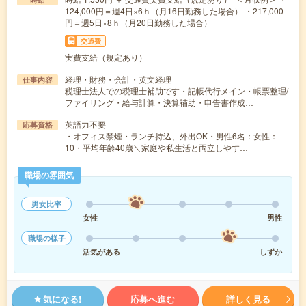
124,000円＝週4日×6ｈ（月16日勤務した場合） ・217,000
円＝週5日×8ｈ（月20日勤務した場合）
交通費
実費支給（規定あり）
経理・財務・会計・英文経理
仕事内容
税理士法人での税理士補助です・記帳代行メイン・帳票整理/
ファイリング・給与計算・決算補助・申告書作成…
英語力不要
応募資格
・オフィス禁煙・ランチ持込、外出OK・男性6名：女性：
10・平均年齢40歳＼家庭や私生活と両立しやす…
職場の雰囲気
男女比率
女性
男性
職場の様子
活気がある
しずか
気になる!
応募へ進む
詳しく見る