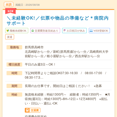
未読
掲載日
2026/08/08
NEW
＼未経験OK!／伝票や物品の準備など＊病院内
サポート
職種未経験OK
交通費別途支給あり
土日祝日が休み
WEB登録OK
派遣
群馬県高崎市
勤務地
北高崎駅から---分／新町(群馬県)駅から---分／高崎商科大学
前駅から---分／根小屋駅から---分／西吉井駅から---分
平日のみ週3日～OK！
曜日頻度
下記時間帯よりご相談OK07:30-16:30 / 08:00-17:00 /
時間
08:30-17:3…
長期のお仕事です。開始日はご相談ください！ ※急募
期間
無資格未経験：時給1300円～ 経験者：時給1350円～ ■月
時給
収例(週3日)：時給1300円×8H×12日＝12万4800円 ※前払
い・日払い・週払いOK
交通費
交通費全額支給