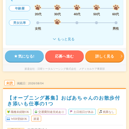
年齢層
20代
30代
40代
50代
60代
男女比率
女性
男性
もっと見る
気になる!
応募へ進む
詳しく見る
派遣会社
日研トータルソーシング株式会社 メディカルケア事業部
未読
掲載日
2026/08/04
【オープニング募集】おばあちゃんのお散歩付
き添いも仕事の1つ
職種未経験OK
交通費別途支給あり
土日祝日が休み
残業なし
WEB登録OK
派遣