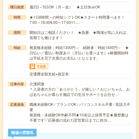
週2日～5日OK（月～金） ★土日休みOK
曜日頻度
★1日6時間～の時短シフトOK★スタート時間選べます！
時間
7:00～16:009:00～17:0011:…
開始日はご相談ください！ ★急募 ★職場が気に入れば、
期間
長期でも働けます！
無資格未経験：時給1300円～ 経験者：時給1400円～ ★
時給
日払い／週払い制度あり（月払いも選べます）※稼働開始時
は手続き完了次第のお支払いとなります。
交通費
交通費全額支給※規定有
介護関連
仕事内容
＊入居者の方の「ありがとう」が嬉しい＊おじいちゃん、お
ばあちゃんが暮らす施設での生活サポートをお任せ…
職種未経験OK / ブランクOK / パソコンスキル不要 / 英語力不
応募資格
要
無資格・未経験OK年齢不問★10名以上採用予定★履歴書は
不要です▽応募後の流れ1)翌営業日までに担当…
職場の雰囲気