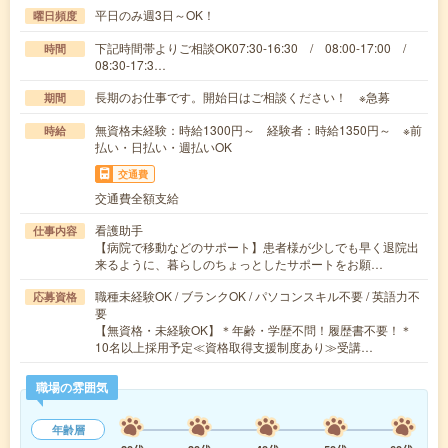
平日のみ週3日～OK！
曜日頻度
下記時間帯よりご相談OK07:30-16:30 / 08:00-17:00 /
時間
08:30-17:3…
長期のお仕事です。開始日はご相談ください！ ※急募
期間
無資格未経験：時給1300円～ 経験者：時給1350円～ ※前
時給
払い・日払い・週払いOK
交通費
交通費全額支給
看護助手
仕事内容
【病院で移動などのサポート】患者様が少しでも早く退院出
来るように、暮らしのちょっとしたサポートをお願…
職種未経験OK / ブランクOK / パソコンスキル不要 / 英語力不
応募資格
要
【無資格・未経験OK】＊年齢・学歴不問！履歴書不要！＊
10名以上採用予定≪資格取得支援制度あり≫受講…
職場の雰囲気
年齢層