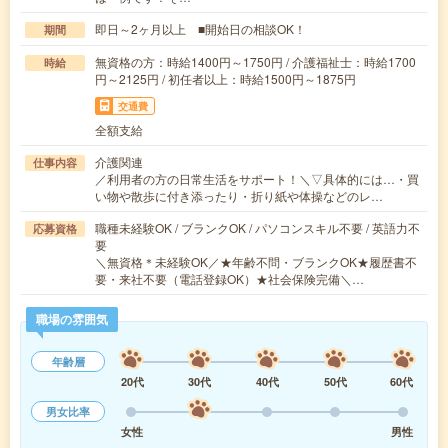
即日～2ヶ月以上 ■開始日の相談OK！
期間
無資格の方：時給1400円～1750円 / 介護福祉士：時給1700
時給
円～2125円 / 初任者以上：時給1500円～1875円
交通費
全額支給
介護関連
仕事内容
／利用者の方の日常生活をサポート！＼▽具体的には…・買
い物や散歩に付き添ったり・折り紙や体操などのレ…
職種未経験OK / ブランクOK / パソコンスキル不要 / 英語力不
応募資格
要
＼無資格＊未経験OK／★年齢不問・ブランクOK★履歴書不
要・来社不要（電話登録OK）★社会保険完備＼…
職場の雰囲気
年齢層
20代
30代
40代
50代
60代
男女比率
女性
男性