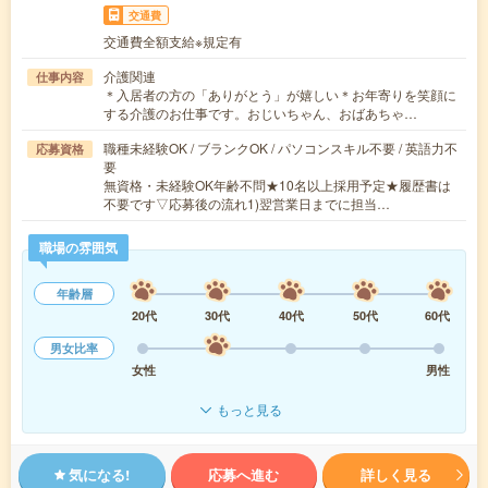
交通費
交通費全額支給※規定有
介護関連
仕事内容
＊入居者の方の「ありがとう」が嬉しい＊お年寄りを笑顔に
する介護のお仕事です。おじいちゃん、おばあちゃ…
職種未経験OK / ブランクOK / パソコンスキル不要 / 英語力不
応募資格
要
無資格・未経験OK年齢不問★10名以上採用予定★履歴書は
不要です▽応募後の流れ1)翌営業日までに担当…
職場の雰囲気
年齢層
20代
30代
40代
50代
60代
男女比率
女性
男性
もっと見る
気になる!
応募へ進む
詳しく見る