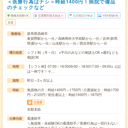
＜医療行為はナシ＞時給1400円！病院で備品
のチェックなど
職種未経験OK
交通費別途支給あり
土日祝日が休み
WEB登録OK
派遣
群馬県高崎市
勤務地
倉賀野駅から---分／高崎商科大学前駅から---分／吉井(群馬
県)駅から---分／山名駅から---分／西吉井駅から---分
シフト制（月～日） ※平日のみなどの相談もOK ※週3なども
曜日頻度
相談OK
【シフト例】07:00～16:0009:00～18:0017:00～09:00※ 上記
時間
は一例です！そ…
即日～2ヶ月以上
期間
無資格の方：時給1400円～1750円 / 介護福祉士：時給1700
時給
円～2125円 / 初任者以上：時給1500円～1875円
交通費
全額支給
看護助手
仕事内容
＼無資格・未経験OKの看護助手／医療行為は一切行わない
ので未経験でも安心！▽具体的には…・リネンやシ…