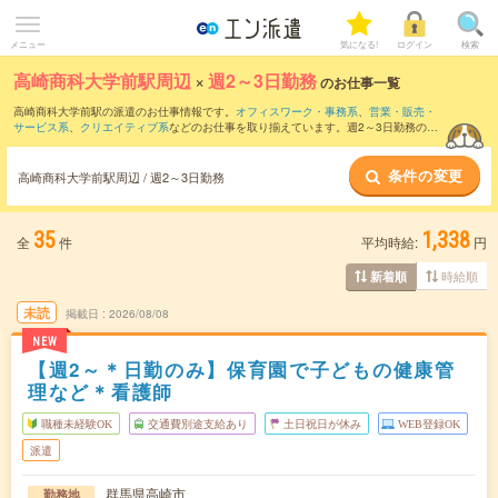
メニュー
気になる!
ログイン
検索
高崎商科大学前駅周辺
×
週2～3日勤務
のお仕事一覧
高崎商科大学前駅の派遣のお仕事情報です。
オフィスワーク・事務系
、
営業・販売・
サービス系
、
クリエイティブ系
などのお仕事を取り揃えています。週2～3日勤務の条
件の他に、
交通費別途支給あり
、
職種未経験OK
、
友だちと一緒の応募OK
などのこだ
わり条件も取り揃えています。
条件の変更
高崎商科大学前駅周辺 / 週2～3日勤務
35
1,338
全
件
平均時給:
円
時給順
新着順
未読
掲載日
2026/08/08
NEW
【週2～＊日勤のみ】保育園で子どもの健康管
理など＊看護師
職種未経験OK
交通費別途支給あり
土日祝日が休み
WEB登録OK
派遣
群馬県高崎市
勤務地