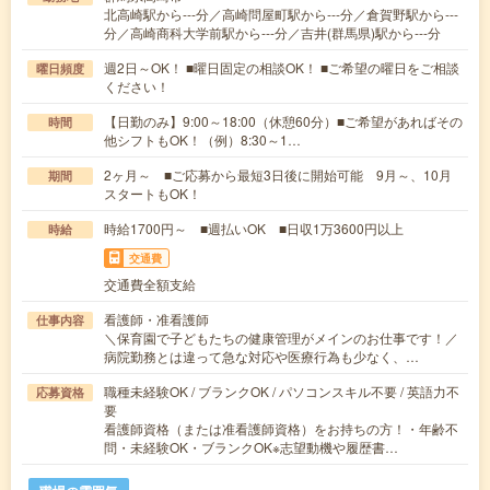
北高崎駅から---分／高崎問屋町駅から---分／倉賀野駅から---
分／高崎商科大学前駅から---分／吉井(群馬県)駅から---分
週2日～OK！ ■曜日固定の相談OK！ ■ご希望の曜日をご相談
曜日頻度
ください！
【日勤のみ】9:00～18:00（休憩60分）■ご希望があればその
時間
他シフトもOK！（例）8:30～1…
2ヶ月～ ■ご応募から最短3日後に開始可能 9月～、10月
期間
スタートもOK！
時給1700円～ ■週払いOK ■日収1万3600円以上
時給
交通費
交通費全額支給
看護師・准看護師
仕事内容
＼保育園で子どもたちの健康管理がメインのお仕事です！／
病院勤務とは違って急な対応や医療行為も少なく、…
職種未経験OK / ブランクOK / パソコンスキル不要 / 英語力不
応募資格
要
看護師資格（または准看護師資格）をお持ちの方！・年齢不
問・未経験OK・ブランクOK※志望動機や履歴書…