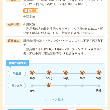
円～2125円 / 初任者以上：時給1500円～1875円
交通費
全額支給
介護関連
仕事内容
／利用者の方の日常生活をサポート！＼▽具体的には…・買
い物や散歩に付き添ったり・折り紙や体操などのレ…
職種未経験OK / ブランクOK / パソコンスキル不要 / 英語力不
応募資格
要
＼無資格＊未経験OK／★年齢不問・ブランクOK★履歴書不
要・来社不要（電話登録OK）★社会保険完備＼…
職場の雰囲気
年齢層
20代
30代
40代
50代
60代
男女比率
女性
男性
もっと見る