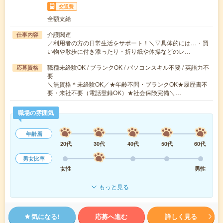
交通費
全額支給
介護関連
仕事内容
／利用者の方の日常生活をサポート！＼▽具体的には…・買
い物や散歩に付き添ったり・折り紙や体操などのレ…
職種未経験OK / ブランクOK / パソコンスキル不要 / 英語力不
応募資格
要
＼無資格＊未経験OK／★年齢不問・ブランクOK★履歴書不
要・来社不要（電話登録OK）★社会保険完備＼…
職場の雰囲気
年齢層
20代
30代
40代
50代
60代
男女比率
女性
男性
もっと見る
気になる!
応募へ進む
詳しく見る