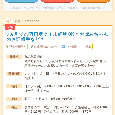
派遣会社
マンパワーグループ株式会社 ケアサービス事業部 （医療福祉介護関連）
未読
掲載日
2026/08/08
NEW
3ヵ月で73万円稼ぐ！未経験OK＊おばあちゃん
のお話相手など＊
職種未経験OK
交通費別途支給あり
WEB登録OK
派遣
群馬県高崎市
勤務地
倉賀野駅から---分／高崎商科大学前駅から---分／吉井(群馬
県)駅から---分／山名駅から---分／西吉井駅から---分
シフト制（月～日） ※平日のみなどの相談もOK ※週3なども
曜日頻度
相談OK
【シフト例】07:00～16:0009:00～18:0017:00～09:00※ 上記
時間
は一例です！そ…
即日～2ヶ月以上 ■開始日の相談OK！
期間
無資格の方：時給1400円～1750円 / 介護福祉士：時給1700
時給
円～2125円 / 初任者以上：時給1500円～1875円