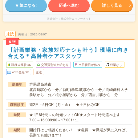
気になる!
応募へ進む
詳しく見る
派遣会社
株式会社ニッソーネット
未読
掲載日
2026/08/07
NEW
【計画業務・家族対応ナシも叶う】現場に向き
合える＊高齢者ケアスタッフ
職種未経験OK
交通費別途支給あり
土日祝日が休み
残業なし
WEB登録OK
派遣
群馬県高崎市
勤務地
北高崎駅から---分／新町(群馬県)駅から---分／高崎商科大学
前駅から---分／根小屋駅から---分／西吉井駅から---分
週2日～5日OK（月～金） ★土日休みOK
曜日頻度
★1日6時間～の時短シフトOK★スタート時間選べます！
時間
7:00～16:009:00～17:0011:…
開始日はご相談ください！ ★急募 ★職場が気に入れば、
期間
長期でも働けます！