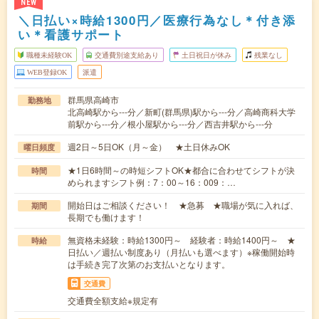
NEW
＼日払い×時給1300円／医療行為なし＊付き添
い＊看護サポート
職種未経験OK
交通費別途支給あり
土日祝日が休み
残業なし
WEB登録OK
派遣
群馬県高崎市
勤務地
北高崎駅から---分／新町(群馬県)駅から---分／高崎商科大学
前駅から---分／根小屋駅から---分／西吉井駅から---分
週2日～5日OK（月～金） ★土日休みOK
曜日頻度
★1日6時間～の時短シフトOK★都合に合わせてシフトが決
時間
められますシフト例：7：00～16：009：…
開始日はご相談ください！ ★急募 ★職場が気に入れば、
期間
長期でも働けます！
無資格未経験：時給1300円～ 経験者：時給1400円～ ★
時給
日払い／週払い制度あり（月払いも選べます）※稼働開始時
は手続き完了次第のお支払いとなります。
交通費
交通費全額支給※規定有