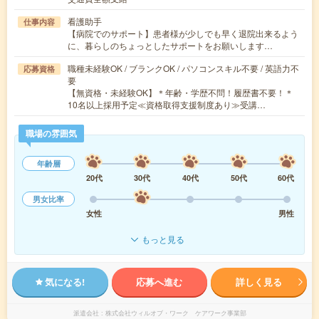
看護助手
仕事内容
【病院でのサポート】患者様が少しでも早く退院出来るよう
に、暮らしのちょっとしたサポートをお願いします…
職種未経験OK / ブランクOK / パソコンスキル不要 / 英語力不
応募資格
要
【無資格・未経験OK】＊年齢・学歴不問！履歴書不要！＊
10名以上採用予定≪資格取得支援制度あり≫受講…
職場の雰囲気
年齢層
20代
30代
40代
50代
60代
男女比率
女性
男性
もっと見る
気になる!
応募へ進む
詳しく見る
派遣会社
株式会社ウィルオブ・ワーク ケアワーク事業部