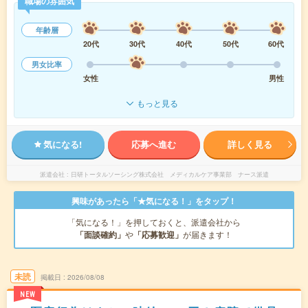
職場の雰囲気
年齢層
20代
30代
40代
50代
60代
男女比率
女性
男性
もっと見る
気になる!
応募へ進む
詳しく見る
派遣会社
日研トータルソーシング株式会社 メディカルケア事業部 ナース派遣
興味があったら「★気になる！」をタップ！
「気になる！」を押しておくと、派遣会社から
「面談確約」
や
「応募歓迎」
が届きます！
未読
掲載日
2026/08/08
NEW