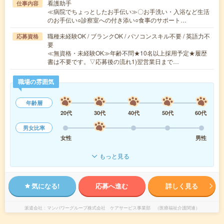
看護助手
仕事内容
≪病院でちょっとしたお手伝い≫〇お手洗い・入浴など生活
のお手伝い○診察室への付き添い○食事のサポート…
職種未経験OK / ブランクOK / パソコンスキル不要 / 英語力不
応募資格
要
≪無資格・未経験OK≫年齢不問★10名以上採用予定★履歴
書は不要です。▽応募後の流れ1)翌営業日まで…
職場の雰囲気
年齢層
20代
30代
40代
50代
60代
男女比率
女性
男性
もっと見る
気になる!
応募へ進む
詳しく見る
派遣会社
マンパワーグループ株式会社 ケアサービス事業部 （医療福祉介護関連）