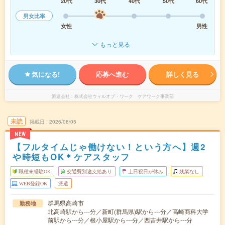
20代
30代
40代
50代
60代
男女比率
女性
男性
もっと見る
気になる!
応募へ進む
詳しく見る
派遣会社
株式会社ウィルオブ・ワーク ケアワーク事業部
未読
掲載日
2026/08/05
NEW
【フルタイムじゃ働けない！という方へ】週2
や時短もOK＊ケアスタッフ
職種未経験OK
交通費別途支給あり
土日祝日が休み
残業なし
WEB登録OK
派遣
群馬県高崎市
勤務地
北高崎駅から---分／新町(群馬県)駅から---分／高崎商科大学
前駅から---分／根小屋駅から---分／西吉井駅から---分