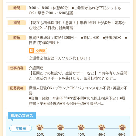
9:00～18:00（休憩60分）■ご希望があれば下記シフトも
時間
OK！早番 7:00～16:00遅番 …
【現在も積極採用中！急募！】勤務1年以上が多数！応募か
期間
ら最短2～3日後に就業可能！
無資格未経験：時給1300円～ ■週払いOK ■扶養内OK ■
時給
日収1万400円以上
交通費
交通費全額支給（ガソリン代もOK！）
介護関連
仕事内容
【昼間だけの施設で、生活サポートなど】＊お年寄りが昼間
だけ生活のサポートを受けたり、気分転換できるデ…
職種未経験OK / ブランクOK / パソコンスキル不要 / 英語力不
応募資格
要
■資格・経験・年齢不問■学歴不問■10名以上採用予定！■履
歴書不要■面談確約■社会保険完備■社員登用…
職場の雰囲気
年齢層
20代
30代
40代
50代
60代