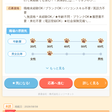
職種未経験OK / ブランクOK / パソコンスキル不要 / 英語力不
応募資格
要
＼無資格＊未経験OK／★年齢不問・ブランクOK★履歴書不
要・来社不要（電話登録OK）★社会保険完備＼…
職場の雰囲気
年齢層
20代
30代
40代
50代
60代
男女比率
女性
男性
もっと見る
気になる!
応募へ進む
詳しく見る
派遣会社
株式会社ニッソーネット
未読
掲載日
2026/08/08