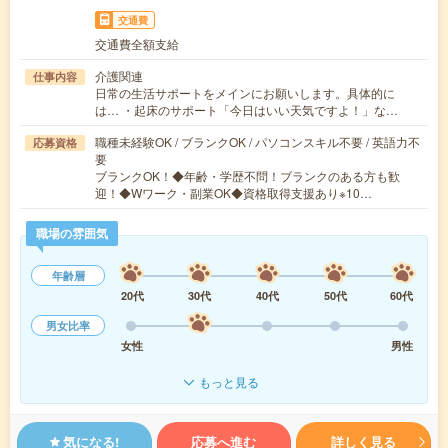
交通費
交通費全額支給
介護関連
仕事内容
日常の生活サポートをメインにお願いします。具体的に
は… ・起床のサポート「今日はいい天気ですよ！」な…
職種未経験OK / ブランクOK / パソコンスキル不要 / 英語力不
応募資格
要
ブランクOK！◆年齢・学歴不問！ブランクのある方も歓
迎！◆Wワーク・副業OK◆資格取得支援あり※10…
職場の雰囲気
年齢層
20代
30代
40代
50代
60代
男女比率
女性
男性
もっと見る
気になる!
応募へ進む
詳しく見る