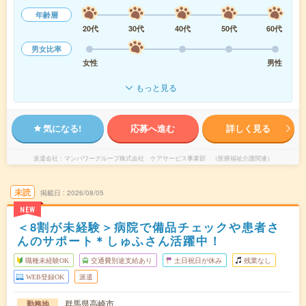
年齢層
20代
30代
40代
50代
60代
男女比率
女性
男性
もっと見る
気になる!
応募へ進む
詳しく見る
派遣会社
マンパワーグループ株式会社 ケアサービス事業部 （医療福祉介護関連）
未読
掲載日
2026/08/05
NEW
＜8割が未経験＞病院で備品チェックや患者さ
んのサポート＊しゅふさん活躍中！
職種未経験OK
交通費別途支給あり
土日祝日が休み
残業なし
WEB登録OK
派遣
群馬県高崎市
勤務地