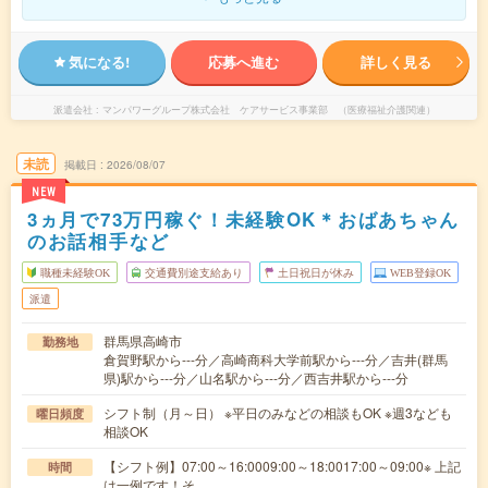
気になる!
応募へ進む
詳しく見る
派遣会社
マンパワーグループ株式会社 ケアサービス事業部 （医療福祉介護関連）
未読
掲載日
2026/08/07
NEW
3ヵ月で73万円稼ぐ！未経験OK＊おばあちゃん
のお話相手など
職種未経験OK
交通費別途支給あり
土日祝日が休み
WEB登録OK
派遣
群馬県高崎市
勤務地
倉賀野駅から---分／高崎商科大学前駅から---分／吉井(群馬
県)駅から---分／山名駅から---分／西吉井駅から---分
シフト制（月～日） ※平日のみなどの相談もOK ※週3なども
曜日頻度
相談OK
【シフト例】07:00～16:0009:00～18:0017:00～09:00※ 上記
時間
は一例です！そ…