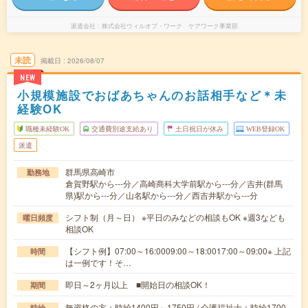
派遣会社
株式会社ウィルオブ・ワーク ケアワーク事業部
未読
掲載日
2026/08/07
NEW
小規模施設でおばあちゃんのお話相手など＊未
経験OK
職種未経験OK
交通費別途支給あり
土日祝日が休み
WEB登録OK
派遣
群馬県高崎市
勤務地
倉賀野駅から---分／高崎商科大学前駅から---分／吉井(群馬
県)駅から---分／山名駅から---分／西吉井駅から---分
シフト制（月～日） ※平日のみなどの相談もOK ※週3なども
曜日頻度
相談OK
【シフト例】07:00～16:0009:00～18:0017:00～09:00※ 上記
時間
は一例です！そ…
即日～2ヶ月以上 ■開始日の相談OK！
期間
無資格の方：時給1400円～1750円 / 介護福祉士：時給1700
時給