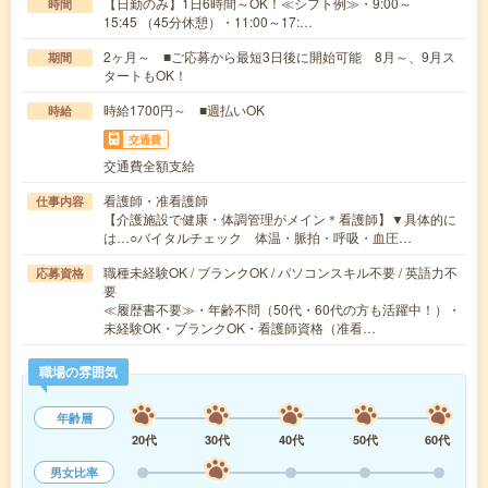
【日勤のみ】1日6時間～OK！≪シフト例≫・9:00～
時間
15:45 （45分休憩）・11:00～17:…
2ヶ月～ ■ご応募から最短3日後に開始可能 8月～、9月ス
期間
タートもOK！
時給1700円～ ■週払いOK
時給
交通費
交通費全額支給
看護師・准看護師
仕事内容
【介護施設で健康・体調管理がメイン＊看護師】▼具体的に
は…○バイタルチェック 体温・脈拍・呼吸・血圧…
職種未経験OK / ブランクOK / パソコンスキル不要 / 英語力不
応募資格
要
≪履歴書不要≫・年齢不問（50代・60代の方も活躍中！）・
未経験OK・ブランクOK・看護師資格（准看…
職場の雰囲気
年齢層
20代
30代
40代
50代
60代
男女比率