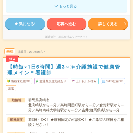
もっと見る
気になる!
応募へ進む
詳しく見る
派遣会社
株式会社ニッソーネット
未読
掲載日
2026/08/07
NEW
【時短×1日6時間】週3～≫介護施設で健康管
理メイン＊看護師
職種未経験OK
交通費別途支給あり
土日祝日が休み
WEB登録OK
派遣
群馬県高崎市
勤務地
北高崎駅から---分／高崎問屋町駅から---分／倉賀野駅から---
分／高崎商科大学前駅から---分／吉井(群馬県)駅から---分
週3日～OK！ ★曜日固定の相談OK！ ★ご希望の曜日をご相
曜日頻度
談ください！