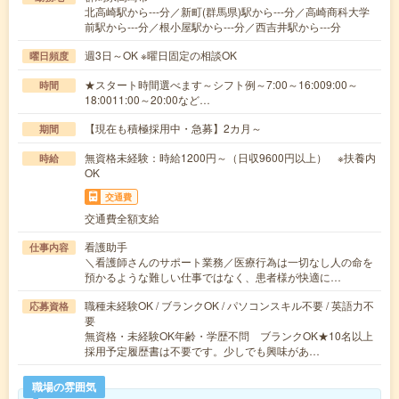
北高崎駅から---分／新町(群馬県)駅から---分／高崎商科大学
前駅から---分／根小屋駅から---分／西吉井駅から---分
週3日～OK ※曜日固定の相談OK
曜日頻度
★スタート時間選べます～シフト例～7:00～16:009:00～
時間
18:0011:00～20:00など…
【現在も積極採用中・急募】2カ月～
期間
無資格未経験：時給1200円～（日収9600円以上） ※扶養内
時給
OK
交通費
交通費全額支給
看護助手
仕事内容
＼看護師さんのサポート業務／医療行為は一切なし人の命を
預かるような難しい仕事ではなく、患者様が快適に…
職種未経験OK / ブランクOK / パソコンスキル不要 / 英語力不
応募資格
要
無資格・未経験OK年齢・学歴不問 ブランクOK★10名以上
採用予定履歴書は不要です。少しでも興味があ…
職場の雰囲気