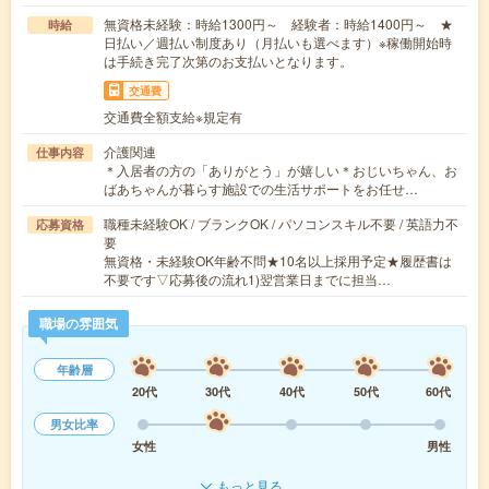
無資格未経験：時給1300円～ 経験者：時給1400円～ ★
時給
日払い／週払い制度あり（月払いも選べます）※稼働開始時
は手続き完了次第のお支払いとなります。
交通費
交通費全額支給※規定有
介護関連
仕事内容
＊入居者の方の「ありがとう」が嬉しい＊おじいちゃん、お
ばあちゃんが暮らす施設での生活サポートをお任せ…
職種未経験OK / ブランクOK / パソコンスキル不要 / 英語力不
応募資格
要
無資格・未経験OK年齢不問★10名以上採用予定★履歴書は
不要です▽応募後の流れ1)翌営業日までに担当…
職場の雰囲気
年齢層
20代
30代
40代
50代
60代
男女比率
女性
男性
もっと見る