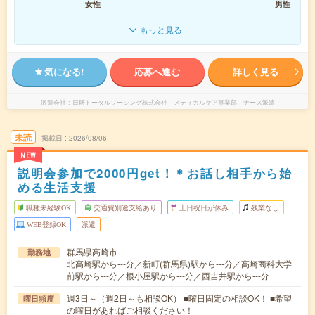
女性
男性
もっと見る
気になる!
応募へ進む
詳しく見る
派遣会社
日研トータルソーシング株式会社 メディカルケア事業部 ナース派遣
未読
掲載日
2026/08/06
NEW
説明会参加で2000円get！＊お話し相手から始
める生活支援
職種未経験OK
交通費別途支給あり
土日祝日が休み
残業なし
WEB登録OK
派遣
群馬県高崎市
勤務地
北高崎駅から---分／新町(群馬県)駅から---分／高崎商科大学
前駅から---分／根小屋駅から---分／西吉井駅から---分
週3日～（週2日～も相談OK） ■曜日固定の相談OK！ ■希望
曜日頻度
の曜日があればご相談ください！