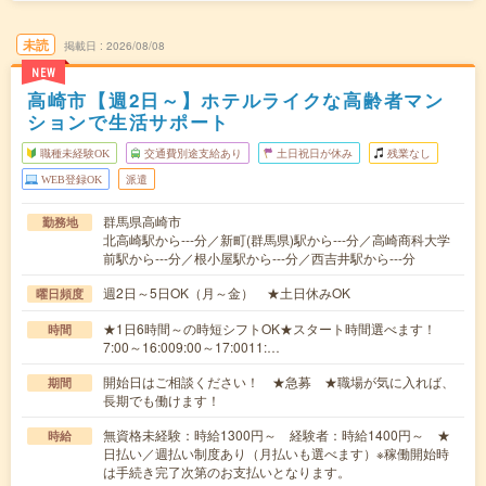
未読
掲載日
2026/08/08
NEW
高崎市【週2日～】ホテルライクな高齢者マン
ションで生活サポート
職種未経験OK
交通費別途支給あり
土日祝日が休み
残業なし
WEB登録OK
派遣
群馬県高崎市
勤務地
北高崎駅から---分／新町(群馬県)駅から---分／高崎商科大学
前駅から---分／根小屋駅から---分／西吉井駅から---分
週2日～5日OK（月～金） ★土日休みOK
曜日頻度
★1日6時間～の時短シフトOK★スタート時間選べます！
時間
7:00～16:009:00～17:0011:…
開始日はご相談ください！ ★急募 ★職場が気に入れば、
期間
長期でも働けます！
無資格未経験：時給1300円～ 経験者：時給1400円～ ★
時給
日払い／週払い制度あり（月払いも選べます）※稼働開始時
は手続き完了次第のお支払いとなります。