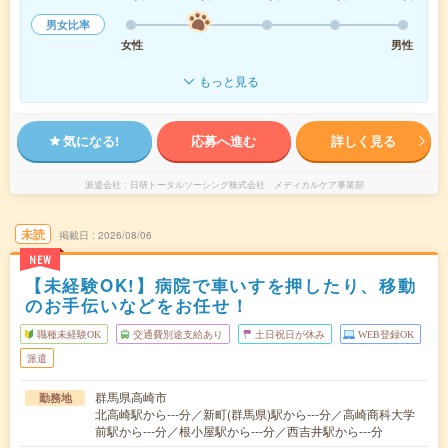
男女比率
女性
男性
もっと見る
気になる!
応募へ進む
詳しく見る
派遣会社
日研トータルソーシング株式会社 メディカルケア事業部
未読
掲載日
2026/08/06
NEW
【未経験OK!】病院で車いすを押したり、移動
のお手伝いなどをお任せ！
職種未経験OK
交通費別途支給あり
土日祝日が休み
WEB登録OK
派遣
群馬県高崎市
勤務地
北高崎駅から---分／新町(群馬県)駅から---分／高崎商科大学
前駅から---分／根小屋駅から---分／西吉井駅から---分