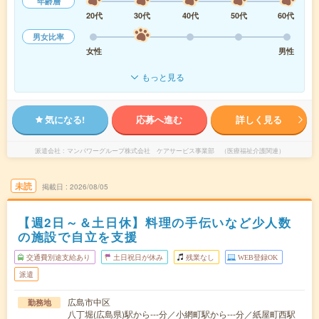
年齢層
20代
30代
40代
50代
60代
男女比率
女性
男性
もっと見る
気になる!
応募へ進む
詳しく見る
派遣会社
マンパワーグループ株式会社 ケアサービス事業部 （医療福祉介護関連）
未読
掲載日
2026/08/05
【週2日～＆土日休】料理の手伝いなど少人数
の施設で自立を支援
交通費別途支給あり
土日祝日が休み
残業なし
WEB登録OK
派遣
広島市中区
勤務地
八丁堀(広島県)駅から---分／小網町駅から---分／紙屋町西駅