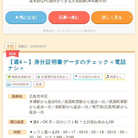
基本的なPC操作ができる方未経験OK年齢不問
気になる!
応募へ進む
詳しく見る
派遣会社
ライクスタッフィング株式会社
未読
掲載日
2026/08/07
NEW
【週4～】身分証明書データのチェック＜電話
ナシ＞
職種未経験OK
交通費別途支給あり
土日祝日が休み
残業なし
WEB登録OK
派遣
広島市中区
勤務地
本通駅から徒歩5分／紙屋町西駅から徒歩---分／紙屋町東駅
から徒歩---分／袋町駅から徒歩---分／県庁前(広島県)駅から
徒歩---分
▼週4～OK 月～日のシフト制 ＊土日祝お休みもOK
曜日頻度
▼シフト選べる09：00～17：0010：00～18：0012：00～
時間
20：00 など＊9時～21時…