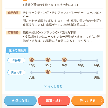
○通勤交通費の支給あり（当社規定による）
テレマーケティング・テレフォンオペレーター・コールセン
仕事内容
ター
問い合わせ対応をお願いします。○駐車場の問い合わせ対応○
遠隔操作による駐車場ゲートの出庫対応○駐車場…
職種未経験OK / ブランクOK / 英語力不要
応募資格
●接客経験またはコールセンター経験がある方少しでもご興
味がある方は、お気軽に「★気になる！」をクリッ…
職場の雰囲気
年齢層
20代
30代
40代
50代
60代
男女比率
女性
男性
もっと見る
気になる!
応募へ進む
詳しく見る