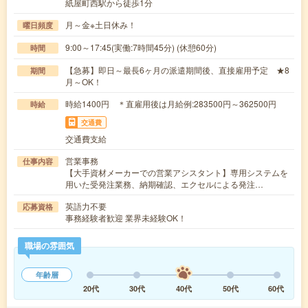
紙屋町西駅から徒歩1分
月～金※土日休み！
曜日頻度
9:00～17:45(実働:7時間45分) (休憩60分)
時間
【急募】即日～最長6ヶ月の派遣期間後、直接雇用予定 ★8
期間
月～OK！
時給1400円 ＊直雇用後は月給例:283500円～362500円
時給
交通費
交通費支給
営業事務
仕事内容
【大手資材メーカーでの営業アシスタント】専用システムを
用いた受発注業務、納期確認、エクセルによる発注…
英語力不要
応募資格
事務経験者歓迎 業界未経験OK！
職場の雰囲気
年齢層
20代
30代
40代
50代
60代