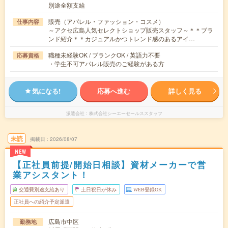
別途全額支給
販売（アパレル・ファッション・コスメ）
仕事内容
～アクセ広島人気セレクトショップ販売スタッフ～＊＊ブラ
ンド紹介＊＊カジュアルかつトレンド感のあるアイ…
職種未経験OK / ブランクOK / 英語力不要
応募資格
・学生不可アパレル販売のご経験がある方
気になる!
応募へ進む
詳しく見る
派遣会社
株式会社シーエーセールススタッフ
未読
掲載日
2026/08/07
NEW
【正社員前提/開始日相談】資材メーカーで営
業アシスタント！
交通費別途支給あり
土日祝日が休み
WEB登録OK
正社員への紹介予定派遣
広島市中区
勤務地