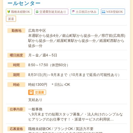
ールセンター
職種未経験OK
交通費別途支給あり
土日祝日が休み
WEB登録OK
派遣
広島市中区
勤務地
本通駅から徒歩4分／銀山町駅から徒歩---分／県庁前(広島県)
駅から徒歩---分／紙屋町東駅から徒歩---分／紙屋町西駅から
徒歩---分
月～金／週4～5日
曜日頻度
8:50～17:50（休憩60分）
時間
8月31日(月)～9月末まで（10月末まで延長の可能性あり）
期間
時給1300円 ＊日払いOK
時給
交通費
支給あり
一般事務
仕事内容
＼9月末までの短期スタッフ募集／・法人向けのシンプルな
ヒアリングのお仕事です！・派遣サービスの利用状…
職種未経験OK / ブランクOK / 英語力不要
応募資格