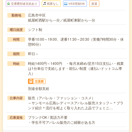
交通費別途支給あり
残業なし
WEB登録OK
派遣
広島市中区
勤務地
紙屋町西駅から---分／紙屋町東駅から---分
シフト制
曜日頻度
早番10:00～19:00、遅番11:30～20:30（実働7時間30分・休
時間
憩90分）
即日～
期間
時給1400円～1400円 ・毎月末締め/翌月15日支払い・残業
時給
は1分単位で支給します・前払い制度（速払いドットコム導
入）
交通費
別途全額支給
販売（アパレル・ファッション・コスメ）
仕事内容
～サンモール広島レディースアパレル販売スタッフ～＊ブラ
ンド紹介＊流行を程よく取り入れた上品でフェミニ…
ブランクOK / 英語力不要
応募資格
・学生不可アパレル販売のご経験がある方