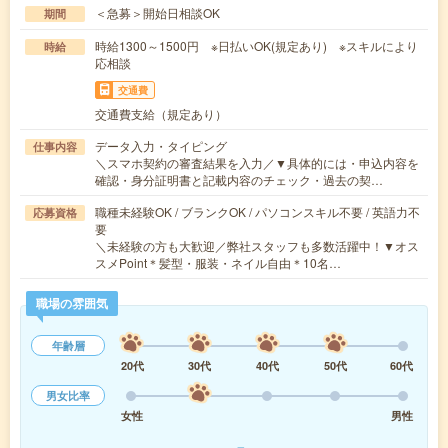
＜急募＞開始日相談OK
期間
時給1300～1500円 ※日払いOK(規定あり) ※スキルにより
時給
応相談
交通費
交通費支給（規定あり）
データ入力・タイピング
仕事内容
＼スマホ契約の審査結果を入力／▼具体的には・申込内容を
確認・身分証明書と記載内容のチェック・過去の契…
職種未経験OK / ブランクOK / パソコンスキル不要 / 英語力不
応募資格
要
＼未経験の方も大歓迎／弊社スタッフも多数活躍中！▼オス
スメPoint＊髪型・服装・ネイル自由＊10名…
職場の雰囲気
年齢層
20代
30代
40代
50代
60代
男女比率
女性
男性