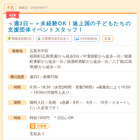
未読
掲載日
2026/08/07
NEW
＜週3日～＞未経験OK！途上国の子どもたちの
支援団体イベントスタッフ！
職種未経験OK
交通費別途支給あり
WEB登録OK
派遣
広島市中区
勤務地
稲荷町(広島県)駅から徒歩3分／中電前駅から徒歩---分／紙屋
町東駅から徒歩---分／紙屋町西駅から徒歩---分／八丁堀(広島
県)駅から徒歩---分
週3日～勤務可能
曜日頻度
9:30～18:30（休憩2時間・実働7時間）※稼働先により10:00
時間
～19:00の可能性もあり。
随時入社～長期 ※急募：8月～、9月～、10月～スタートし
期間
たい人必見です！
時給1300円 ＊日払いOK
時給
交通費
支給あり