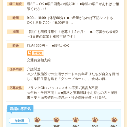
週2日～OK ■曜日固定の相談OK！ ■希望の曜日があればご相
曜日頻度
談ください！
9:00～18:00（休憩60分）■ご希望があれば下記シフトも
時間
OK！早番 7:00～16:00遅番 …
【現在も積極採用中！急募！】2カ月～ ■ご応募から最短2
期間
～3日後の就業も相談可能です！
時給1550円～ ■週払いOK
時給
交通費
交通費全額支給
介護関連
仕事内容
≪少人数施設での生活サポート≫お年寄りたちが自立を目指
して集団生活を送る「グループホーム」。食材の買…
ブランクOK / パソコンスキル不要 / 英語力不要
応募資格
≪年齢・学歴不問！≫■資格と実務経験をお持ちの方＊履歴
書不要＊面談確約≪待遇≫・社会保険完備・社員登…
職場の雰囲気
年齢層
20代
30代
40代
50代
60代