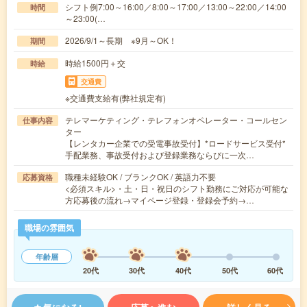
シフト例7:00～16:00／8:00～17:00／13:00～22:00／14:00
時間
～23:00(…
2026/9/1～長期 ※9月～OK！
期間
時給1500円＋交
時給
交通費
※交通費支給有(弊社規定有)
テレマーケティング・テレフォンオペレーター・コールセン
仕事内容
ター
【レンタカー企業での受電事故受付】*ロードサービス受付*
手配業務、事故受付および登録業務ならびに一次…
職種未経験OK / ブランクOK / 英語力不要
応募資格
<必須スキル>・土・日・祝日のシフト勤務にご対応が可能な
方応募後の流れ→マイページ登録・登録会予約→…
職場の雰囲気
年齢層
20代
30代
40代
50代
60代