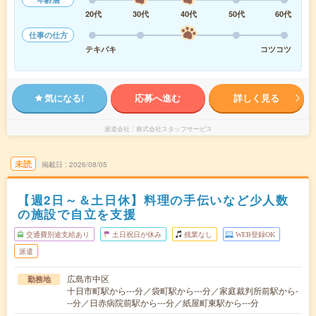
20代
30代
40代
50代
60代
仕事の仕方
テキパキ
コツコツ
気になる!
応募へ進む
詳しく見る
派遣会社
株式会社スタッフサービス
未読
掲載日
2026/08/05
【週2日～＆土日休】料理の手伝いなど少人数
の施設で自立を支援
交通費別途支給あり
土日祝日が休み
残業なし
WEB登録OK
派遣
広島市中区
勤務地
十日市町駅から---分／袋町駅から---分／家庭裁判所前駅から-
--分／日赤病院前駅から---分／紙屋町東駅から---分