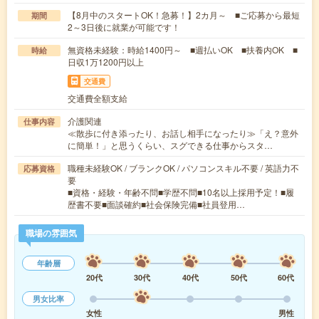
【8月中のスタートOK！急募！】2カ月～ ■ご応募から最短
期間
2～3日後に就業が可能です！
無資格未経験：時給1400円～ ■週払いOK ■扶養内OK ■
時給
日収1万1200円以上
交通費
交通費全額支給
介護関連
仕事内容
≪散歩に付き添ったり、お話し相手になったり≫「え？意外
に簡単！」と思うくらい、スグできる仕事からスタ…
職種未経験OK / ブランクOK / パソコンスキル不要 / 英語力不
応募資格
要
■資格・経験・年齢不問■学歴不問■10名以上採用予定！■履
歴書不要■面談確約■社会保険完備■社員登用…
職場の雰囲気
年齢層
20代
30代
40代
50代
60代
男女比率
女性
男性