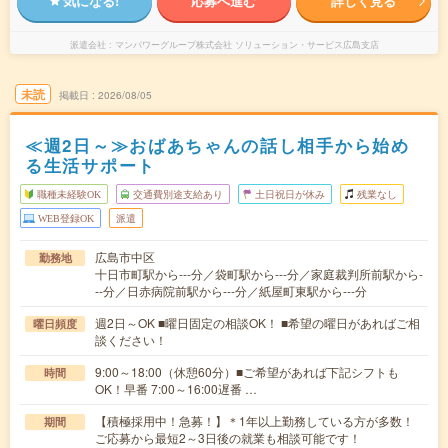
気になる!
応募へ進む
詳しく見る
派遣会社
マンパワーグループ株式会社 ソリューション・サービス広島支店
未読
掲載日
2026/08/05
≪週2日～≫おばあちゃんの話し相手から始め
る生活サポート
職種未経験OK
交通費別途支給あり
土日祝日が休み
残業なし
WEB登録OK
派遣
広島市中区
勤務地
十日市町駅から---分／袋町駅から---分／家庭裁判所前駅から-
--分／日赤病院前駅から---分／紙屋町東駅から---分
週2日～OK ■曜日固定の相談OK！ ■希望の曜日があればご相
曜日頻度
談ください！
9:00～18:00（休憩60分）■ご希望があれば下記シフトも
時間
OK！早番 7:00～16:00遅番 …
【積極採用中！急募！】＊1年以上勤務している方が多数！
期間
ご応募から最短2～3日後の就業も相談可能です！