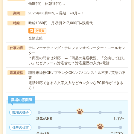
働8時間 休憩1時間…
2026年08月中旬～長期 ※8月～！
期間
時給1360円 月収例 217,600円+残業代
時給
交通費
全額支給
テレマーケティング・テレフォンオペレーター・コールセン
仕事内容
ター
＊商品の問合せ対応 →「商品の発送状況」「交換してほし
い」などクレーム対応含む＊対応履歴の入力※電話…
職種未経験OK / ブランクOK / パソコンスキル不要 / 英語力不
応募資格
要
電話対応できる方文字入力などカンタンなPC操作ができる
方！
職場の雰囲気
職場の様子
活気がある
しずか
仕事の仕方
テキパキ
コツコツ