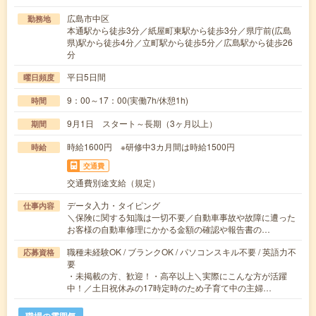
広島市中区
勤務地
本通駅から徒歩3分／紙屋町東駅から徒歩3分／県庁前(広島
県)駅から徒歩4分／立町駅から徒歩5分／広島駅から徒歩26
分
平日5日間
曜日頻度
9：00～17：00(実働7h/休憩1h)
時間
9月1日 スタート～長期（3ヶ月以上）
期間
時給1600円 ※研修中3カ月間は時給1500円
時給
交通費
交通費別途支給（規定）
データ入力・タイピング
仕事内容
＼保険に関する知識は一切不要／自動車事故や故障に遭った
お客様の自動車修理にかかる金額の確認や報告書の…
職種未経験OK / ブランクOK / パソコンスキル不要 / 英語力不
応募資格
要
・未掲載の方、歓迎！・高卒以上＼実際にこんな方が活躍
中！／土日祝休みの17時定時のため子育て中の主婦…