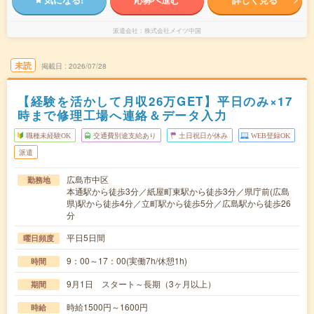
派遣会社
株式会社メイツ中国
未読
掲載日
2026/07/28
【経験を活かして月収26万GET】平日のみ×17
時まで修理工場へ連絡＆データ入力
職種未経験OK
交通費別途支給あり
土日祝日が休み
WEB登録OK
派遣
広島市中区
勤務地
本通駅から徒歩3分／紙屋町東駅から徒歩3分／県庁前(広島
県)駅から徒歩4分／立町駅から徒歩5分／広島駅から徒歩26
分
平日5日間
曜日頻度
9：00～17：00(実働7h/休憩1h)
時間
9月1日 スタート～長期（3ヶ月以上）
期間
時給1500円～1600円
時給