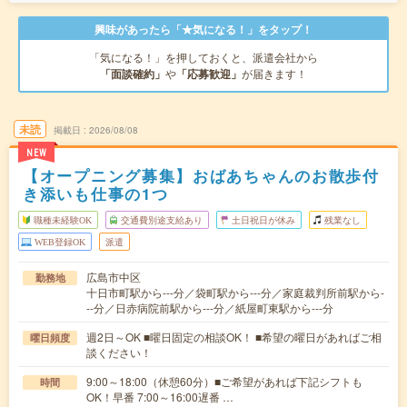
興味があったら「★気になる！」をタップ！
「気になる！」を押しておくと、派遣会社から
「面談確約」
や
「応募歓迎」
が届きます！
未読
掲載日
2026/08/08
NEW
【オープニング募集】おばあちゃんのお散歩付
き添いも仕事の1つ
職種未経験OK
交通費別途支給あり
土日祝日が休み
残業なし
WEB登録OK
派遣
広島市中区
勤務地
十日市町駅から---分／袋町駅から---分／家庭裁判所前駅から-
--分／日赤病院前駅から---分／紙屋町東駅から---分
週2日～OK ■曜日固定の相談OK！ ■希望の曜日があればご相
曜日頻度
談ください！
9:00～18:00（休憩60分）■ご希望があれば下記シフトも
時間
OK！早番 7:00～16:00遅番 …