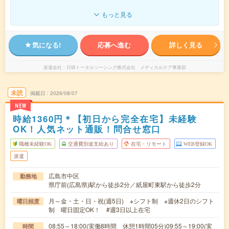
もっと見る
気になる!
応募へ進む
詳しく見る
派遣会社
日研トータルソーシング株式会社 メディカルケア事業部
未読
掲載日
2026/08/07
NEW
時給1360円＊【初日から完全在宅】未経験
OK！人気ネット通販！問合せ窓口
職種未経験OK
交通費別途支給あり
在宅・リモート
WEB登録OK
派遣
広島市中区
勤務地
県庁前(広島県)駅から徒歩2分／紙屋町東駅から徒歩2分
月～金・土・日・祝(週5日) ※シフト制 ※週休2日のシフト
曜日頻度
制 曜日固定OK！ #週3日以上在宅
08:55～18:00(実働8時間 休憩1時間05分)09:55～19:00(実
時間