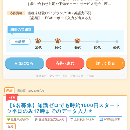
お問い合わせ対応や不備チェックサービス開始、廃…
職種未経験OK / ブランクOK / 英語力不要
応募資格
【必須】・PCキーボード入力が出来る方
職場の雰囲気
年齢層
20代
30代
40代
50代
60代
気になる!
応募へ進む
詳しく見る
派遣会社
マンパワーグループ株式会社 中四国
未読
掲載日
2026/08/06
NEW
【5名募集】知識ゼロでも時給1500円スタート
✨平日のみ17時までのデータ入力⭐
職種未経験OK
交通費別途支給あり
土日祝日が休み
WEB登録OK
派遣