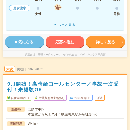
男女比率
女性
男性
もっと見る
気になる!
応募へ進む
詳しく見る
派遣会社
日研トータルソーシング株式会社 メディカルケア事業部
未読
掲載日
2026/08/05
9月開始！高時給コールセンター／事故一次受
付！未経験OK
職種未経験OK
交通費別途支給あり
WEB登録OK
派遣
広島市中区
勤務地
本通駅から徒歩2分／紙屋町東駅から徒歩5分
週4日～
曜日頻度