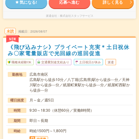
気になる!
応募へ進む
詳しく見る
派遣会社
株式会社スタッフサービス
未読
掲載日
2026/08/07
NEW
《飛び込みナシ》プライベート充実＊土日祝休
み〇家電量販店で光回線の巡回促進
職種未経験OK
交通費別途支給あり
土日祝日が休み
派遣
広島市南区
勤務地
広島駅から徒歩10分／八丁堀(広島県)駅から徒歩---分／天神
川駅から徒歩---分／紙屋町東駅から徒歩---分／紙屋町西駅か
ら徒歩---分
月～金／週5日
曜日頻度
9:30～18:30（休憩60分／実働8時間）
時間
即日～長期
期間
時給1500円～1,800円
時給