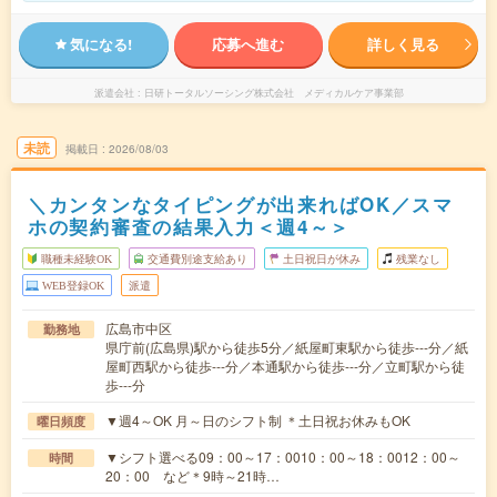
気になる!
応募へ進む
詳しく見る
派遣会社
日研トータルソーシング株式会社 メディカルケア事業部
未読
掲載日
2026/08/03
＼カンタンなタイピングが出来ればOK／スマ
ホの契約審査の結果入力＜週4～＞
職種未経験OK
交通費別途支給あり
土日祝日が休み
残業なし
WEB登録OK
派遣
広島市中区
勤務地
県庁前(広島県)駅から徒歩5分／紙屋町東駅から徒歩---分／紙
屋町西駅から徒歩---分／本通駅から徒歩---分／立町駅から徒
歩---分
▼週4～OK 月～日のシフト制 ＊土日祝お休みもOK
曜日頻度
▼シフト選べる09：00～17：0010：00～18：0012：00～
時間
20：00 など＊9時～21時…