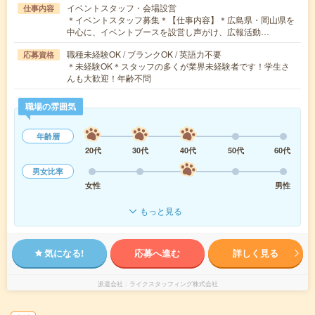
イベントスタッフ・会場設営
仕事内容
＊イベントスタッフ募集＊【仕事内容】＊広島県・岡山県を
中心に、イベントブースを設営し声がけ、広報活動…
職種未経験OK / ブランクOK / 英語力不要
応募資格
＊未経験OK＊スタッフの多くが業界未経験者です！学生さ
んも大歓迎！年齢不問
職場の雰囲気
年齢層
20代
30代
40代
50代
60代
男女比率
女性
男性
もっと見る
気になる!
応募へ進む
詳しく見る
派遣会社
ライクスタッフィング株式会社