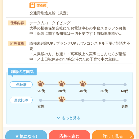
交通費
交通費別途支給（規定）
データ入力・タイピング
仕事内容
大手の損害保険会社にてお電話中心の事務スタッフを募集
中！保険に関する知識は一切不要です！自動車事故や…
職種未経験OK / ブランクOK / パソコンスキル不要 / 英語力不
応募資格
要
・未掲載の方、歓迎！・高卒以上＼実際にこんな方が活躍
中！／土日祝休みの17時定時のため子育て中の主婦…
職場の雰囲気
年齢層
20代
30代
40代
50代
60代
男女比率
女性
男性
もっと見る
気になる!
応募へ進む
詳しく見る