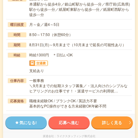
本通駅から徒歩4分／銀山町駅から徒歩---分／県庁前(広島県)
駅から徒歩---分／紙屋町東駅から徒歩---分／紙屋町西駅から
徒歩---分
月～金／週4～5日
曜日頻度
8:50～17:50（休憩60分）
時間
8月31日(月)～9月末まで（10月末まで延長の可能性あり）
期間
時給1300円 ＊日払いOK
時給
交通費
支給あり
一般事務
仕事内容
＼9月末までの短期スタッフ募集／・法人向けのシンプルな
ヒアリングのお仕事です！・派遣サービスの利用状…
職種未経験OK / ブランクOK / 英語力不要
応募資格
基本的なPC操作ができる方未経験OK年齢不問
気になる!
応募へ進む
詳しく見る
派遣会社
ライクスタッフィング株式会社