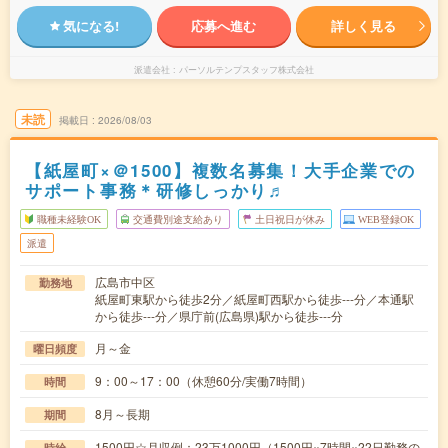
気になる!
応募へ進む
詳しく見る
派遣会社
パーソルテンプスタッフ株式会社
未読
掲載日
2026/08/03
【紙屋町×＠1500】複数名募集！大手企業での
サポート事務＊研修しっかり♬
職種未経験OK
交通費別途支給あり
土日祝日が休み
WEB登録OK
派遣
広島市中区
勤務地
紙屋町東駅から徒歩2分／紙屋町西駅から徒歩---分／本通駅
から徒歩---分／県庁前(広島県)駅から徒歩---分
月～金
曜日頻度
9：00～17：00（休憩60分/実働7時間）
時間
8月～長期
期間
1500円☆月収例：23万1000円（1500円×7時間×22日勤務の
時給