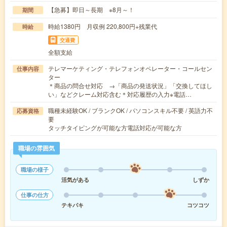
【急募】即日～長期 ※8月～！
期間
時給1380円 月収例 220,800円+残業代
時給
交通費
全額支給
テレマーケティング・テレフォンオペレーター・コールセン
仕事内容
ター
＊商品の問合せ対応 →「商品の発送状況」「交換してほし
い」などクレーム対応含む＊対応履歴の入力※電話…
職種未経験OK / ブランクOK / パソコンスキル不要 / 英語力不
応募資格
要
タッチタイピングが可能な方電話対応が可能な方
職場の雰囲気
職場の様子
活気がある
しずか
仕事の仕方
テキパキ
コツコツ