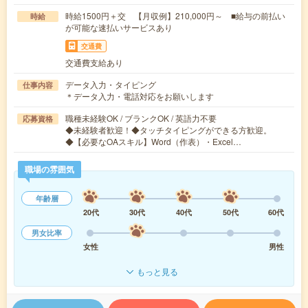
時給1500円＋交 【月収例】210,000円～ ■給与の前払い
時給
が可能な速払いサービスあり
交通費
交通費支給あり
データ入力・タイピング
仕事内容
＊データ入力・電話対応をお願いします
職種未経験OK / ブランクOK / 英語力不要
応募資格
◆未経験者歓迎！◆タッチタイピングができる方歓迎。
◆【必要なOAスキル】Word（作表）・Excel…
職場の雰囲気
年齢層
20代
30代
40代
50代
60代
男女比率
女性
男性
もっと見る