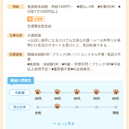
無資格未経験：時給1400円～ ■週払いOK ■扶養内OK ■
時給
日収1万1200円以上
交通費
交通費全額支給
介護関連
仕事内容
≪お話し相手になるだけでも立派な介護！≫＊お年寄りが昼
間だけ生活のサポートを受けたり、気分転換できる…
職種未経験OK / ブランクOK / パソコンスキル不要 / 英語力不
応募資格
要
■無資格・未経験OK！■年齢・学歴不問！ブランクOK!■10名
以上採用予定！■履歴書不要■社会保険完…
職場の雰囲気
年齢層
20代
30代
40代
50代
60代
男女比率
女性
男性
もっと見る