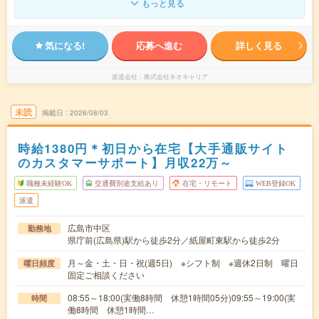
もっと見る
気になる!
応募へ進む
詳しく見る
派遣会社
株式会社ネオキャリア
未読
掲載日
2026/08/03
時給1380円＊初日から在宅【大手通販サイト
のカスタマーサポート】月収22万～
職種未経験OK
交通費別途支給あり
在宅・リモート
WEB登録OK
派遣
広島市中区
勤務地
県庁前(広島県)駅から徒歩2分／紙屋町東駅から徒歩2分
月～金・土・日・祝(週5日) ※シフト制 ※週休2日制 曜日
曜日頻度
固定ご相談ください
08:55～18:00(実働8時間 休憩1時間05分)09:55～19:00(実
時間
働8時間 休憩1時間…