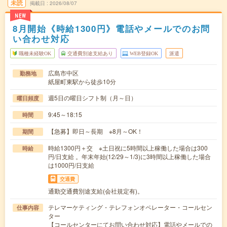
未読
掲載日
2026/08/07
NEW
8月開始《時給1300円》電話やメールでのお問
い合わせ対応
職種未経験OK
交通費別途支給あり
WEB登録OK
派遣
広島市中区
勤務地
紙屋町東駅から徒歩10分
週5日の曜日シフト制（月～日）
曜日頻度
9:45～18:15
時間
【急募】即日～長期 ※8月～OK！
期間
時給1300円＋交 ※土日祝に5時間以上稼働した場合は300
時給
円/日支給 。年末年始(12/29～1/3)に3時間以上稼働した場合
は1000円/日支給
交通費
通勤交通費別途支給(会社規定有)。
テレマーケティング・テレフォンオペレーター・コールセン
仕事内容
ター
【コールセンターにてお問い合わせ対応】電話やメールでの