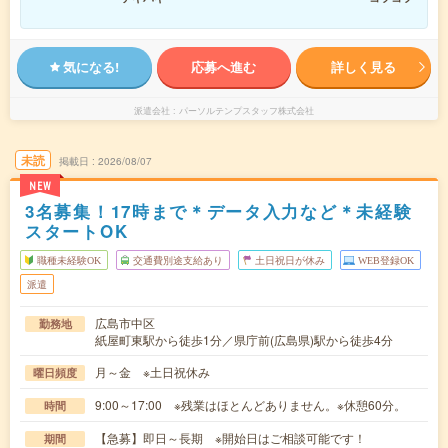
気になる!
応募へ進む
詳しく見る
派遣会社
パーソルテンプスタッフ株式会社
未読
掲載日
2026/08/07
NEW
3名募集！17時まで＊データ入力など＊未経験
スタートOK
職種未経験OK
交通費別途支給あり
土日祝日が休み
WEB登録OK
派遣
広島市中区
勤務地
紙屋町東駅から徒歩1分／県庁前(広島県)駅から徒歩4分
月～金 ※土日祝休み
曜日頻度
9:00～17:00 ※残業はほとんどありません。※休憩60分。
時間
【急募】即日～長期 ※開始日はご相談可能です！
期間