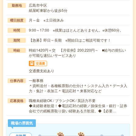
広島市中区
勤務地
紙屋町東駅から徒歩5分
月～金 ※土日祝休み
曜日頻度
9:00～17:00 ※残業はほとんどありません。※休憩60分。
時間
【急募】即日～長期 ※開始日はご相談可能です！
期間
時給1420円＋交 【月収例】200,220円～ ■給与の前払い
時給
が可能な速払いサービスあり
交通費
交通費支給あり
一般事務
仕事内容
＊資料送付・各種帳票類の仕分け＊システム入力＊データ入
力・集計・表加工＊電話応対＊来客対応など
職種未経験OK / ブランクOK / 英語力不要
応募資格
◆未経験者歓迎！◆電話応対の経験／損保生保・銀行・証券
会社での紙帳票取り扱い経験ある方歓迎。◆【必要…
職場の雰囲気
年齢層