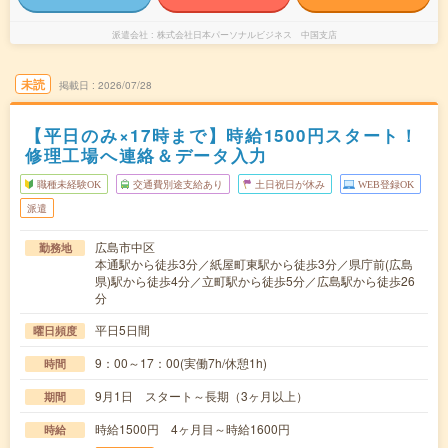
派遣会社
株式会社日本パーソナルビジネス 中国支店
未読
掲載日
2026/07/28
【平日のみ×17時まで】時給1500円スタート！
修理工場へ連絡＆データ入力
職種未経験OK
交通費別途支給あり
土日祝日が休み
WEB登録OK
派遣
広島市中区
勤務地
本通駅から徒歩3分／紙屋町東駅から徒歩3分／県庁前(広島
県)駅から徒歩4分／立町駅から徒歩5分／広島駅から徒歩26
分
平日5日間
曜日頻度
9：00～17：00(実働7h/休憩1h)
時間
9月1日 スタート～長期（3ヶ月以上）
期間
時給1500円 4ヶ月目～時給1600円
時給