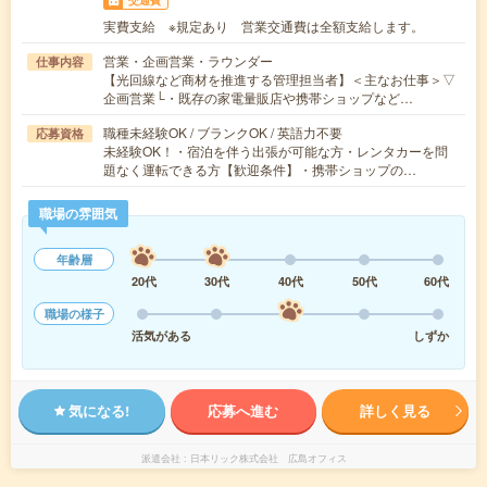
交通費
実費支給 ※規定あり 営業交通費は全額支給します。
営業・企画営業・ラウンダー
仕事内容
【光回線など商材を推進する管理担当者】＜主なお仕事＞▽
企画営業└・既存の家電量販店や携帯ショップなど…
職種未経験OK / ブランクOK / 英語力不要
応募資格
未経験OK！・宿泊を伴う出張が可能な方・レンタカーを問
題なく運転できる方【歓迎条件】・携帯ショップの…
職場の雰囲気
年齢層
20代
30代
40代
50代
60代
職場の様子
活気がある
しずか
気になる!
応募へ進む
詳しく見る
派遣会社
日本リック株式会社 広島オフィス