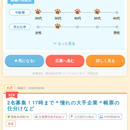
職場の雰囲気
年齢層
20代
30代
40代
50代
60代
男女比率
女性
男性
もっと見る
気になる!
応募へ進む
詳しく見る
派遣会社
株式会社日本パーソナルビジネス 中国支店
未読
掲載日
2026/08/06
NEW
2名募集！17時まで＊憧れの大手企業＊帳票の
仕分けなど
職種未経験OK
交通費別途支給あり
土日祝日が休み
WEB登録OK
派遣