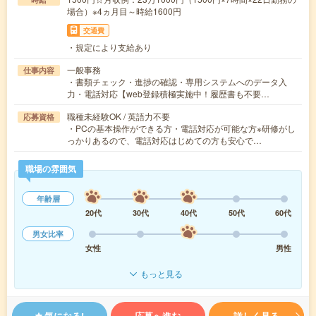
場合）※4ヵ月目～時給1600円
交通費
・規定により支給あり
一般事務
仕事内容
・書類チェック・進捗の確認・専用システムへのデータ入
力・電話対応【web登録積極実施中！履歴書も不要…
職種未経験OK / 英語力不要
応募資格
・PCの基本操作ができる方・電話対応が可能な方※研修がし
っかりあるので、電話対応はじめての方も安心で…
職場の雰囲気
年齢層
20代
30代
40代
50代
60代
男女比率
女性
男性
もっと見る
気になる!
応募へ進む
詳しく見る