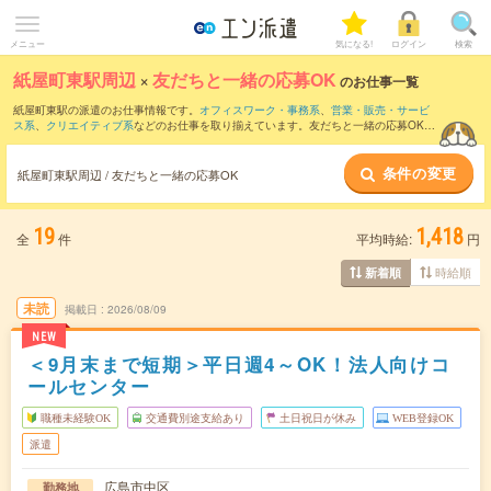
メニュー
気になる!
ログイン
検索
紙屋町東駅周辺
×
友だちと一緒の応募OK
のお仕事一覧
紙屋町東駅の派遣のお仕事情報です。
オフィスワーク・事務系
、
営業・販売・サービ
ス系
、
クリエイティブ系
などのお仕事を取り揃えています。友だちと一緒の応募OKの
条件の他に、
交通費別途支給あり
、
職種未経験OK
、
週4日勤務
などのこだわり条件も
取り揃えています。
条件の変更
紙屋町東駅周辺 / 友だちと一緒の応募OK
19
1,418
全
件
平均時給:
円
時給順
新着順
未読
掲載日
2026/08/09
NEW
＜9月末まで短期＞平日週4～OK！法人向けコ
ールセンター
職種未経験OK
交通費別途支給あり
土日祝日が休み
WEB登録OK
派遣
広島市中区
勤務地