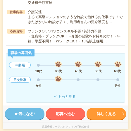
交通費全額支給
介護関連
仕事内容
まるで高級マンションのような施設で働けるお仕事です！で
きたばかりの施設が多く、利用者さんの要介護度も…
ブランクOK / パソコンスキル不要 / 英語力不要
応募資格
＜無資格・ブランクOK！＞介護の経験をお持ちの方！・年
齢、学歴不問！・WワークOK！・10名以上採用…
職場の雰囲気
年齢層
20代
30代
40代
50代
60代
男女比率
女性
男性
もっと見る
気になる!
応募へ進む
詳しく見る
派遣会社
ケアスタッフィング株式会社