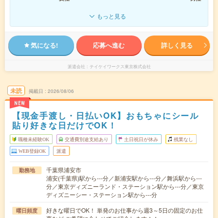
もっと見る
気になる!
応募へ進む
詳しく見る
派遣会社
テイケイワークス東京株式会社
未読
掲載日
2026/08/06
NEW
【現金手渡し・日払いOK】おもちゃにシール
貼り好きな日だけでOK！
職種未経験OK
交通費別途支給あり
土日祝日が休み
残業なし
WEB登録OK
派遣
千葉県浦安市
勤務地
浦安(千葉県)駅から---分／新浦安駅から---分／舞浜駅から---
分／東京ディズニーランド・ステーション駅から---分／東京
ディズニーシー・ステーション駅から---分
好きな曜日でOK！ 単発のお仕事から週3～5日の固定のお仕
曜日頻度