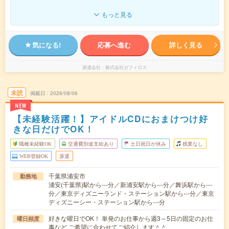
もっと見る
気になる!
応募へ進む
詳しく見る
派遣会社
株式会社ゼフィロス
未読
掲載日
2026/08/06
NEW
【未経験活躍！】アイドルCDにおまけつけ好
きな日だけでOK！
職種未経験OK
交通費別途支給あり
土日祝日が休み
残業なし
WEB登録OK
派遣
千葉県浦安市
勤務地
浦安(千葉県)駅から---分／新浦安駅から---分／舞浜駅から---
分／東京ディズニーランド・ステーション駅から---分／東京
ディズニーシー・ステーション駅から---分
好きな曜日でOK！ 単発のお仕事から週3～5日の固定のお仕
曜日頻度
事など ご希望に合わせてご紹介します＾＾