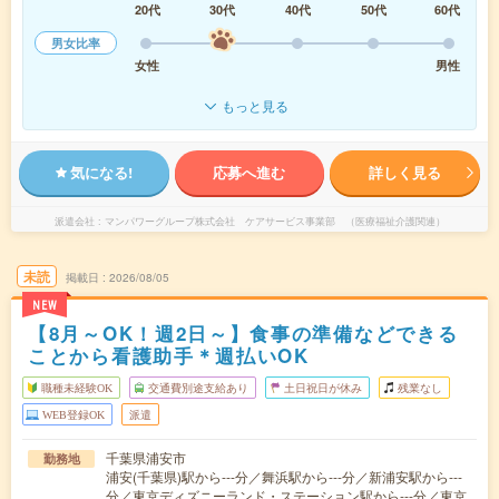
20代
30代
40代
50代
60代
男女比率
女性
男性
もっと見る
気になる!
応募へ進む
詳しく見る
派遣会社
マンパワーグループ株式会社 ケアサービス事業部 （医療福祉介護関連）
未読
掲載日
2026/08/05
NEW
【8月～OK！週2日～】食事の準備などできる
ことから看護助手＊週払いOK
職種未経験OK
交通費別途支給あり
土日祝日が休み
残業なし
WEB登録OK
派遣
千葉県浦安市
勤務地
浦安(千葉県)駅から---分／舞浜駅から---分／新浦安駅から---
分／東京ディズニーランド・ステーション駅から---分／東京