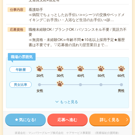
看護助手
仕事内容
≪病院でちょっとしたお手伝い≫○シーツの交換やベッドメ
イキング〇お手洗い・入浴など生活のお手伝い○診…
職種未経験OK / ブランクOK / パソコンスキル不要 / 英語力不
応募資格
要
≪無資格・未経験OK≫年齢不問★10名以上採用予定★履歴
書は不要です。▽応募後の流れ1)翌営業日まで…
職場の雰囲気
年齢層
20代
30代
40代
50代
60代
男女比率
女性
男性
もっと見る
気になる!
応募へ進む
詳しく見る
派遣会社
マンパワーグループ株式会社 ケアサービス事業部 （医療福祉介護関連）