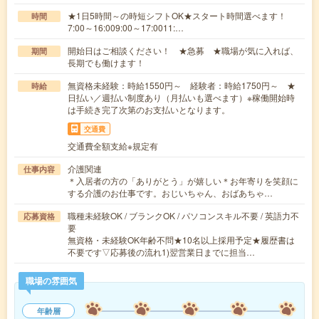
★1日5時間～の時短シフトOK★スタート時間選べます！
時間
7:00～16:009:00～17:0011:…
開始日はご相談ください！ ★急募 ★職場が気に入れば、
期間
長期でも働けます！
無資格未経験：時給1550円～ 経験者：時給1750円～ ★
時給
日払い／週払い制度あり（月払いも選べます）※稼働開始時
は手続き完了次第のお支払いとなります。
交通費
交通費全額支給※規定有
介護関連
仕事内容
＊入居者の方の「ありがとう」が嬉しい＊お年寄りを笑顔に
する介護のお仕事です。おじいちゃん、おばあちゃ…
職種未経験OK / ブランクOK / パソコンスキル不要 / 英語力不
応募資格
要
無資格・未経験OK年齢不問★10名以上採用予定★履歴書は
不要です▽応募後の流れ1)翌営業日までに担当…
職場の雰囲気
年齢層