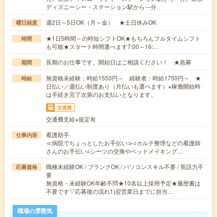
ディズニーシー・ステーション駅から---分
週2日～5日OK（月～金） ★土日休みOK
曜日頻度
★1日5時間～の時短シフトOK★もちろんフルタイムシフト
時間
も可能★スタート時間選べます7:00～16:…
長期のお仕事です。開始日はご相談ください！ ★急募
期間
無資格未経験：時給1550円～ 経験者：時給1750円～ ★
時給
日払い／週払い制度あり（月払いも選べます）※稼働開始時
は手続き完了次第のお支払いとなります。
交通費
交通費支給※規定有
看護助手
仕事内容
≪病院でちょっとしたお手伝い≫○カルテ整理などの看護師
さんのお手伝い○シーツの交換やベッドメイキング…
職種未経験OK / ブランクOK / パソコンスキル不要 / 英語力不
応募資格
要
無資格・未経験OK年齢不問★10名以上採用予定★履歴書は
不要です▽応募後の流れ1)翌営業日までに担当…
職場の雰囲気