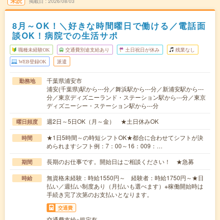
未読
掲載日
2026/08/03
8月～OK！＼好きな時間曜日で働ける／電話面
談OK！病院での生活サポ
職種未経験OK
交通費別途支給あり
土日祝日が休み
残業なし
WEB登録OK
派遣
千葉県浦安市
勤務地
浦安(千葉県)駅から---分／舞浜駅から---分／新浦安駅から---
分／東京ディズニーランド・ステーション駅から---分／東京
ディズニーシー・ステーション駅から---分
週2日～5日OK（月～金） ★土日休みOK
曜日頻度
★1日5時間～の時短シフトOK★都合に合わせてシフトが決
時間
められますシフト例：7：00～16：009：…
長期のお仕事です。開始日はご相談ください！ ★急募
期間
無資格未経験：時給1550円～ 経験者：時給1750円～★日
時給
払い／週払い制度あり（月払いも選べます）※稼働開始時は
手続き完了次第のお支払いとなります。
交通費
交通費支給※規定有