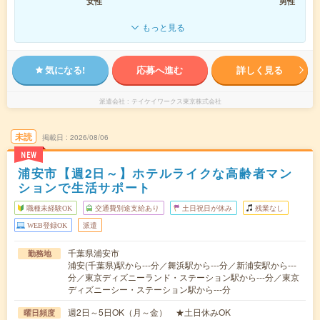
女性
男性
もっと見る
気になる!
応募へ進む
詳しく見る
派遣会社
テイケイワークス東京株式会社
未読
掲載日
2026/08/06
NEW
浦安市【週2日～】ホテルライクな高齢者マン
ションで生活サポート
職種未経験OK
交通費別途支給あり
土日祝日が休み
残業なし
WEB登録OK
派遣
千葉県浦安市
勤務地
浦安(千葉県)駅から---分／舞浜駅から---分／新浦安駅から---
分／東京ディズニーランド・ステーション駅から---分／東京
ディズニーシー・ステーション駅から---分
週2日～5日OK（月～金） ★土日休みOK
曜日頻度