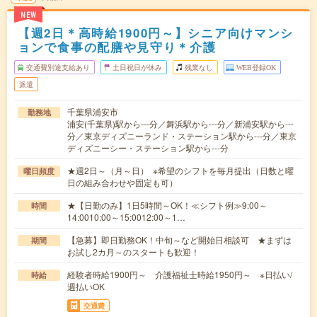
NEW
【週2日＊高時給1900円～】シニア向けマンシ
ョンで食事の配膳や見守り＊介護
交通費別途支給あり
土日祝日が休み
残業なし
WEB登録OK
派遣
千葉県浦安市
勤務地
浦安(千葉県)駅から---分／舞浜駅から---分／新浦安駅から---
分／東京ディズニーランド・ステーション駅から---分／東京
ディズニーシー・ステーション駅から---分
★週2日～（月～日） ※希望のシフトを毎月提出（日数と曜
曜日頻度
日の組み合わせや固定も可）
★【日勤のみ】1日5時間～OK！≪シフト例≫9:00～
時間
14:0010:00～15:0012:00～1…
【急募】即日勤務OK！中旬～など開始日相談可 ★まずは
期間
お試し2カ月～のスタートも歓迎！
経験者時給1900円～ 介護福祉士時給1950円～ ※日払い/
時給
週払いOK
交通費