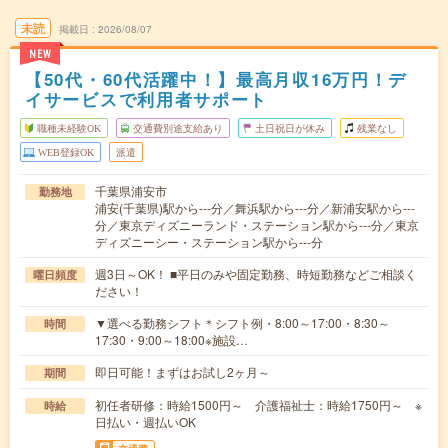
未読
掲載日
2026/08/07
NEW
【50代・60代活躍中！】最高月収16万円！デ
イサービスで利用者サポート
職種未経験OK
交通費別途支給あり
土日祝日が休み
残業なし
WEB登録OK
派遣
千葉県浦安市
勤務地
浦安(千葉県)駅から---分／舞浜駅から---分／新浦安駅から---
分／東京ディズニーランド・ステーション駅から---分／東京
ディズニーシー・ステーション駅から---分
週3日～OK！ ■平日のみや固定勤務、時短勤務などご相談く
曜日頻度
ださい！
▼選べる勤務シフト＊シフト例・8:00～17:00・8:30～
時間
17:30・9:00～18:00※施設…
即日可能！まずはお試し2ヶ月～
期間
初任者研修：時給1500円～ 介護福祉士：時給1750円～ ※
時給
日払い・週払いOK