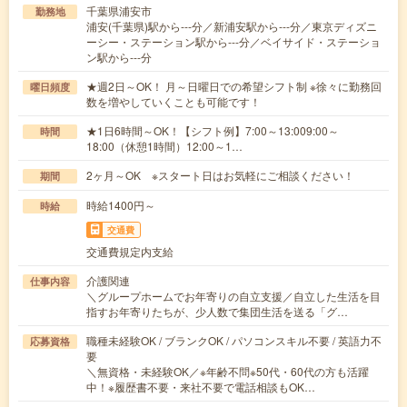
千葉県浦安市
勤務地
浦安(千葉県)駅から---分／新浦安駅から---分／東京ディズニ
ーシー・ステーション駅から---分／ベイサイド・ステーショ
ン駅から---分
★週2日～OK！ 月～日曜日での希望シフト制 ※徐々に勤務回
曜日頻度
数を増やしていくことも可能です！
★1日6時間～OK！【シフト例】7:00～13:009:00～
時間
18:00（休憩1時間）12:00～1…
2ヶ月～OK ※スタート日はお気軽にご相談ください！
期間
時給1400円～
時給
交通費
交通費規定内支給
介護関連
仕事内容
＼グループホームでお年寄りの自立支援／自立した生活を目
指すお年寄りたちが、少人数で集団生活を送る「グ…
職種未経験OK / ブランクOK / パソコンスキル不要 / 英語力不
応募資格
要
＼無資格・未経験OK／※年齢不問※50代・60代の方も活躍
中！※履歴書不要・来社不要で電話相談もOK…