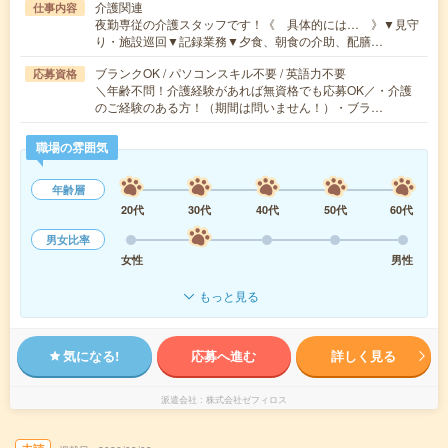
介護関連
仕事内容
夜勤専従の介護スタッフです！《 具体的には… 》▼見守
り・施設巡回▼記録業務▼夕食、朝食の介助、配膳…
ブランクOK / パソコンスキル不要 / 英語力不要
応募資格
＼年齢不問！介護経験があれば無資格でも応募OK／・介護
のご経験のある方！（期間は問いません！）・ブラ…
職場の雰囲気
年齢層
20代
30代
40代
50代
60代
男女比率
女性
男性
もっと見る
気になる!
応募へ進む
詳しく見る
派遣会社
株式会社ゼフィロス