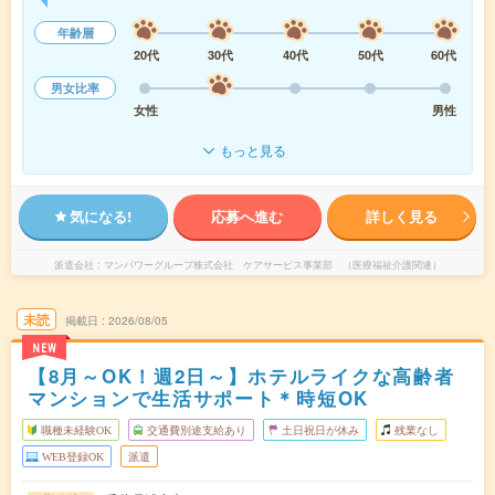
年齢層
20代
30代
40代
50代
60代
男女比率
女性
男性
もっと見る
気になる!
応募へ進む
詳しく見る
派遣会社
マンパワーグループ株式会社 ケアサービス事業部 （医療福祉介護関連）
未読
掲載日
2026/08/05
NEW
【8月～OK！週2日～】ホテルライクな高齢者
マンションで生活サポート＊時短OK
職種未経験OK
交通費別途支給あり
土日祝日が休み
残業なし
WEB登録OK
派遣