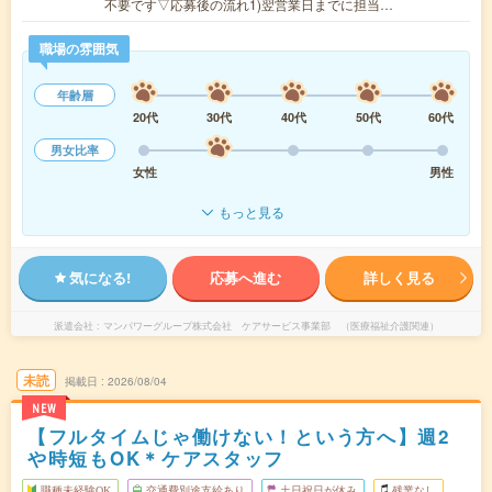
不要です▽応募後の流れ1)翌営業日までに担当…
職場の雰囲気
年齢層
20代
30代
40代
50代
60代
男女比率
女性
男性
もっと見る
気になる!
応募へ進む
詳しく見る
派遣会社
マンパワーグループ株式会社 ケアサービス事業部 （医療福祉介護関連）
未読
掲載日
2026/08/04
NEW
【フルタイムじゃ働けない！という方へ】週2
や時短もOK＊ケアスタッフ
職種未経験OK
交通費別途支給あり
土日祝日が休み
残業なし