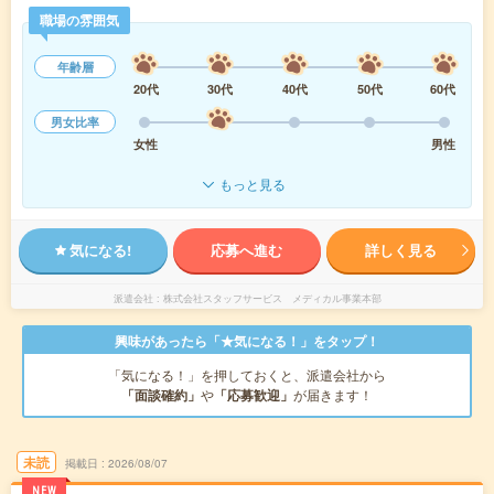
職場の雰囲気
年齢層
20代
30代
40代
50代
60代
男女比率
女性
男性
もっと見る
気になる!
応募へ進む
詳しく見る
派遣会社
株式会社スタッフサービス メディカル事業本部
興味があったら「★気になる！」をタップ！
「気になる！」を押しておくと、派遣会社から
「面談確約」
や
「応募歓迎」
が届きます！
未読
掲載日
2026/08/07
NEW