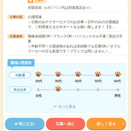
交通費
全額支給（※ガソリン代は別途規定あり）
介護関連
仕事内容
＜日勤のみデイサービスでのお仕事＞日中のみの介護施設
で、ご利用者さまのサポートをお願い致します！【主…
職種未経験OK / ブランクOK / パソコンスキル不要 / 英語力不
応募資格
要
＼年齢不問！介護資格があれば未経験でも応募OK／ダブル
ワーカーの方も歓迎です！ブランクは問いません！…
職場の雰囲気
年齢層
20代
30代
40代
50代
60代
男女比率
女性
男性
もっと見る
気になる!
応募へ進む
詳しく見る