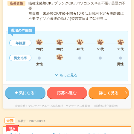
職種未経験OK / ブランクOK / パソコンスキル不要 / 英語力不
応募資格
要
無資格・未経験OK年齢不問★10名以上採用予定★履歴書は
不要です▽応募後の流れ1)翌営業日までに担当…
職場の雰囲気
年齢層
20代
30代
40代
50代
60代
男女比率
女性
男性
もっと見る
気になる!
応募へ進む
詳しく見る
派遣会社
マンパワーグループ株式会社 ケアサービス事業部 （医療福祉介護関連）
未読
掲載日
2026/08/04
NEW