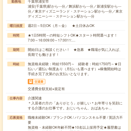
千葉県浦安市
勤務地
浦安(千葉県)駅から---分／舞浜駅から---分／新浦安駅から---
分／東京ディズニーランド・ステーション駅から---分／東京
ディズニーシー・ステーション駅から---分
週2日～5日OK（月～金） ★土日休みOK
曜日頻度
★1日5時間～の時短シフトOK★スタート時間選べます！
時間
7:00～16:009:00～17:0011:…
開始日はご相談ください！ ★急募 ★職場が気に入れば、
期間
長期でも働けます！
無資格未経験：時給1550円～ 経験者：時給1750円～★日
時給
払い／週払い制度あり（月払いも選べます）※稼働開始時は
手続き完了次第のお支払いとなります。
交通費
交通費全額支給※規定有
介護関連
仕事内容
＊入居者の方の「ありがとう」が嬉しい＊お年寄りを笑顔に
する介護のお仕事です。おじいちゃん、おばあちゃ…
職種未経験OK / ブランクOK / パソコンスキル不要 / 英語力不
応募資格
要
無資格・未経験OK年齢不問★10名以上採用予定★履歴書は