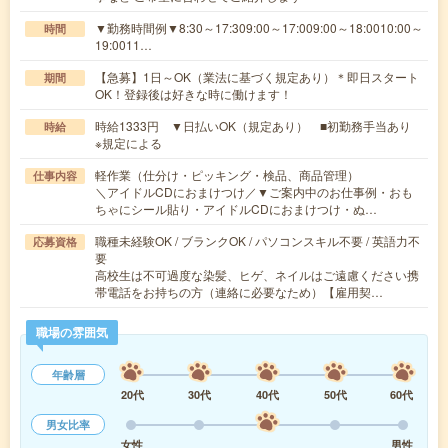
▼勤務時間例▼8:30～17:309:00～17:009:00～18:0010:00～
時間
19:0011…
【急募】1日～OK（業法に基づく規定あり）＊即日スタート
期間
OK！登録後は好きな時に働けます！
時給1333円 ▼日払いOK（規定あり） ■初勤務手当あり
時給
※規定による
軽作業（仕分け・ピッキング・検品、商品管理）
仕事内容
＼アイドルCDにおまけつけ／▼ご案内中のお仕事例・おも
ちゃにシール貼り・アイドルCDにおまけつけ・ぬ…
職種未経験OK / ブランクOK / パソコンスキル不要 / 英語力不
応募資格
要
高校生は不可過度な染髪、ヒゲ、ネイルはご遠慮ください携
帯電話をお持ちの方（連絡に必要なため）【雇用契…
職場の雰囲気
年齢層
20代
30代
40代
50代
60代
男女比率
女性
男性