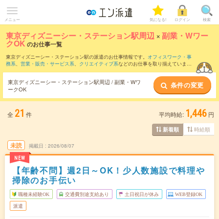
メニュー
気になる!
ログイン
検索
東京ディズニーシー・ステーション駅周辺
×
副業・Wワー
クOK
のお仕事一覧
東京ディズニーシー・ステーション駅の派遣のお仕事情報です。
オフィスワーク・事
務系
、
営業・販売・サービス系
、
クリエイティブ系
などのお仕事を取り揃えていま
す。副業・WワークOKの条件の他に、
交通費別途支給あり
、
職種未経験OK
、
友だち
と一緒の応募OK
などのこだわり条件も取り揃えています。
東京ディズニーシー・ステーション駅周辺 / 副業・Wワ
条件の変更
ークOK
21
1,446
全
件
平均時給:
円
時給順
新着順
未読
掲載日
2026/08/07
NEW
【年齢不問】週2日～OK！少人数施設で料理や
掃除のお手伝い
職種未経験OK
交通費別途支給あり
土日祝日が休み
WEB登録OK
派遣