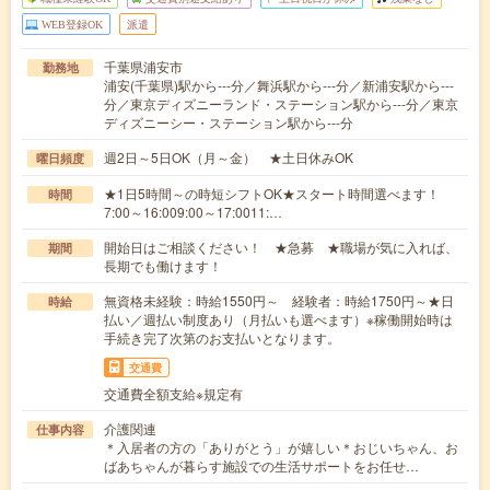
WEB登録OK
派遣
千葉県浦安市
勤務地
浦安(千葉県)駅から---分／舞浜駅から---分／新浦安駅から---
分／東京ディズニーランド・ステーション駅から---分／東京
ディズニーシー・ステーション駅から---分
週2日～5日OK（月～金） ★土日休みOK
曜日頻度
★1日5時間～の時短シフトOK★スタート時間選べます！
時間
7:00～16:009:00～17:0011:…
開始日はご相談ください！ ★急募 ★職場が気に入れば、
期間
長期でも働けます！
無資格未経験：時給1550円～ 経験者：時給1750円～★日
時給
払い／週払い制度あり（月払いも選べます）※稼働開始時は
手続き完了次第のお支払いとなります。
交通費
交通費全額支給※規定有
介護関連
仕事内容
＊入居者の方の「ありがとう」が嬉しい＊おじいちゃん、お
ばあちゃんが暮らす施設での生活サポートをお任せ…