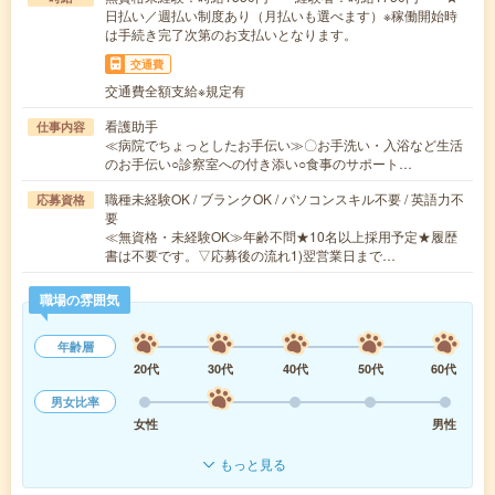
日払い／週払い制度あり（月払いも選べます）※稼働開始時
は手続き完了次第のお支払いとなります。
交通費
交通費全額支給※規定有
看護助手
仕事内容
≪病院でちょっとしたお手伝い≫〇お手洗い・入浴など生活
のお手伝い○診察室への付き添い○食事のサポート…
職種未経験OK / ブランクOK / パソコンスキル不要 / 英語力不
応募資格
要
≪無資格・未経験OK≫年齢不問★10名以上採用予定★履歴
書は不要です。▽応募後の流れ1)翌営業日まで…
職場の雰囲気
年齢層
20代
30代
40代
50代
60代
男女比率
女性
男性
もっと見る