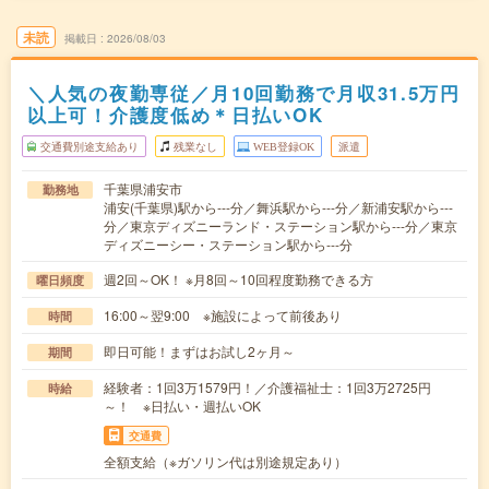
未読
掲載日
2026/08/03
＼人気の夜勤専従／月10回勤務で月収31.5万円
以上可！介護度低め＊日払いOK
交通費別途支給あり
残業なし
WEB登録OK
派遣
千葉県浦安市
勤務地
浦安(千葉県)駅から---分／舞浜駅から---分／新浦安駅から---
分／東京ディズニーランド・ステーション駅から---分／東京
ディズニーシー・ステーション駅から---分
週2回～OK！ ※月8回～10回程度勤務できる方
曜日頻度
16:00～翌9:00 ※施設によって前後あり
時間
即日可能！まずはお試し2ヶ月～
期間
経験者：1回3万1579円！／介護福祉士：1回3万2725円
時給
～！ ※日払い・週払いOK
交通費
全額支給（※ガソリン代は別途規定あり）