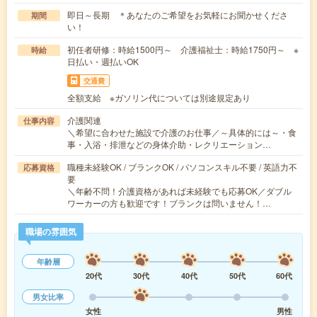
即日～長期 ＊あなたのご希望をお気軽にお聞かせくださ
期間
い！
初任者研修：時給1500円～ 介護福祉士：時給1750円～ ※
時給
日払い・週払いOK
交通費
全額支給 ※ガソリン代については別途規定あり
介護関連
仕事内容
＼希望に合わせた施設で介護のお仕事／～具体的には～・食
事・入浴・排泄などの身体介助・レクリエーション…
職種未経験OK / ブランクOK / パソコンスキル不要 / 英語力不
応募資格
要
＼年齢不問！介護資格があれば未経験でも応募OK／ダブル
ワーカーの方も歓迎です！ブランクは問いません！…
職場の雰囲気
年齢層
20代
30代
40代
50代
60代
男女比率
女性
男性