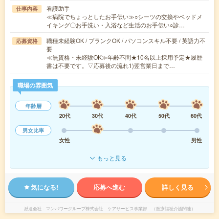
看護助手
仕事内容
≪病院でちょっとしたお手伝い≫○シーツの交換やベッドメ
イキング〇お手洗い・入浴など生活のお手伝い○診…
職種未経験OK / ブランクOK / パソコンスキル不要 / 英語力不
応募資格
要
≪無資格・未経験OK≫年齢不問★10名以上採用予定★履歴
書は不要です。▽応募後の流れ1)翌営業日まで…
職場の雰囲気
年齢層
20代
30代
40代
50代
60代
男女比率
女性
男性
もっと見る
気になる!
応募へ進む
詳しく見る
派遣会社
マンパワーグループ株式会社 ケアサービス事業部 （医療福祉介護関連）