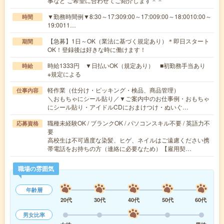
事など ご希望に合わせてご紹介します＾＾
▼勤務時間例▼8:30～17:309:00～17:009:00～18:0010:00～
時間
19:0011…
【急募】1日～OK（業法に基づく規定あり）＊即日スタート
期間
OK！登録後は好きな時に働けます！
時給1333円 ▼日払いOK（規定あり） ■初勤務手当あり
時給
※規定による
軽作業（仕分け・ピッキング・検品、商品管理）
仕事内容
＼おもちゃにシール貼り／▼ご案内中のお仕事例・おもちゃ
にシール貼り・アイドルCDにおまけつけ・ぬいぐ…
職種未経験OK / ブランクOK / パソコンスキル不要 / 英語力不
応募資格
要
高校生は不可過度な染髪、ヒゲ、ネイルはご遠慮ください携
帯電話をお持ちの方（連絡に必要なため）【雇用契…
職場の雰囲気
年齢層
20代
30代
40代
50代
60代
男女比率