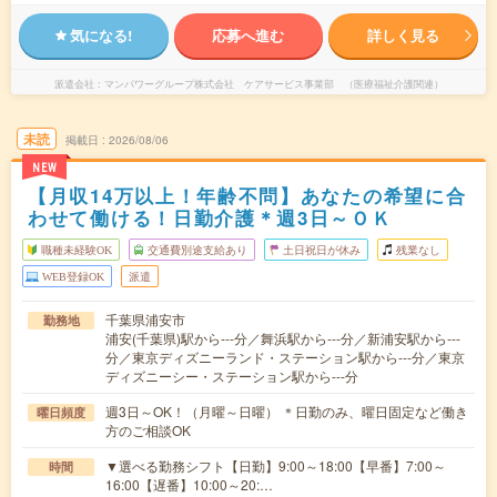
気になる!
応募へ進む
詳しく見る
派遣会社
マンパワーグループ株式会社 ケアサービス事業部 （医療福祉介護関連）
未読
掲載日
2026/08/06
NEW
【月収14万以上！年齢不問】あなたの希望に合
わせて働ける！日勤介護＊週3日～ＯＫ
職種未経験OK
交通費別途支給あり
土日祝日が休み
残業なし
WEB登録OK
派遣
千葉県浦安市
勤務地
浦安(千葉県)駅から---分／舞浜駅から---分／新浦安駅から---
分／東京ディズニーランド・ステーション駅から---分／東京
ディズニーシー・ステーション駅から---分
週3日～OK！（月曜～日曜） ＊日勤のみ、曜日固定など働き
曜日頻度
方のご相談OK
▼選べる勤務シフト【日勤】9:00～18:00【早番】7:00～
時間
16:00【遅番】10:00～20:…