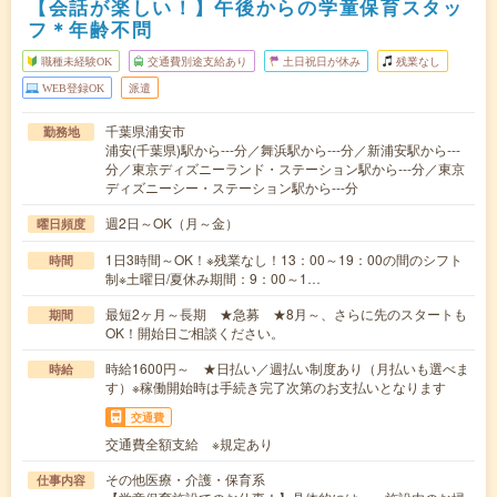
【会話が楽しい！】午後からの学童保育スタッ
フ＊年齢不問
職種未経験OK
交通費別途支給あり
土日祝日が休み
残業なし
WEB登録OK
派遣
千葉県浦安市
勤務地
浦安(千葉県)駅から---分／舞浜駅から---分／新浦安駅から---
分／東京ディズニーランド・ステーション駅から---分／東京
ディズニーシー・ステーション駅から---分
週2日～OK（月～金）
曜日頻度
1日3時間～OK！※残業なし！13：00～19：00の間のシフト
時間
制※土曜日/夏休み期間：9：00～1…
最短2ヶ月～長期 ★急募 ★8月～、さらに先のスタートも
期間
OK！開始日ご相談ください。
時給1600円～ ★日払い／週払い制度あり（月払いも選べま
時給
す）※稼働開始時は手続き完了次第のお支払いとなります
交通費
交通費全額支給 ※規定あり
その他医療・介護・保育系
仕事内容