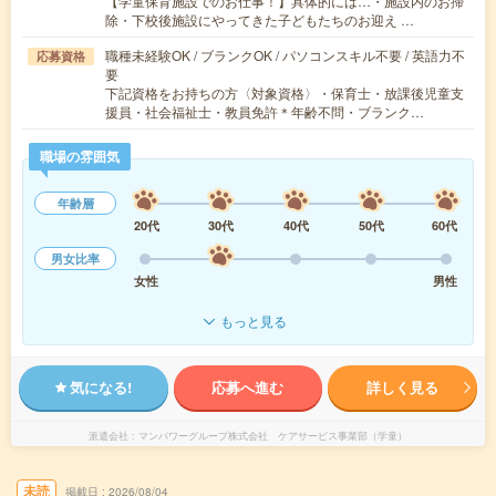
【学童保育施設でのお仕事！】具体的には…・施設内のお掃
除・下校後施設にやってきた子どもたちのお迎え …
職種未経験OK / ブランクOK / パソコンスキル不要 / 英語力不
応募資格
要
下記資格をお持ちの方〈対象資格〉・保育士・放課後児童支
援員・社会福祉士・教員免許＊年齢不問・ブランク…
職場の雰囲気
年齢層
20代
30代
40代
50代
60代
男女比率
女性
男性
もっと見る
気になる!
応募へ進む
詳しく見る
派遣会社
マンパワーグループ株式会社 ケアサービス事業部（学童）
未読
掲載日
2026/08/04