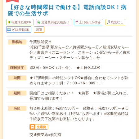
【好きな時間曜日で働ける】電話面談OK！病
院での生活サポ
職種未経験OK
交通費別途支給あり
土日祝日が休み
残業なし
WEB登録OK
派遣
千葉県浦安市
勤務地
浦安(千葉県)駅から---分／舞浜駅から---分／新浦安駅から---
分／東京ディズニーランド・ステーション駅から---分／東京
ディズニーシー・ステーション駅から---分
週2日～5日OK（月～金） ★土日休みOK
曜日頻度
★1日5時間～の時短シフトOK★都合に合わせてシフトが決
時間
められますシフト例：7：00～16：009：…
開始日はご相談ください！ ★急募 ★職場が気に入れば、
期間
長期でも働けます！
無資格未経験：時給1550円～ 経験者：時給1750円～★日
時給
払い／週払い制度あり（月払いも選べます）※稼働開始時は
手続き完了次第のお支払いとなります。
交通費
交通費支給※規定有