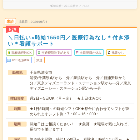
派遣会社
株式会社ゼフィロス
未読
掲載日
2026/08/06
NEW
＼日払い×時給1550円／医療行為なし＊付き添
い＊看護サポート
職種未経験OK
交通費別途支給あり
土日祝日が休み
残業なし
WEB登録OK
派遣
千葉県浦安市
勤務地
浦安(千葉県)駅から---分／舞浜駅から---分／新浦安駅から---
分／東京ディズニーランド・ステーション駅から---分／東京
ディズニーシー・ステーション駅から---分
週2日～5日OK（月～金） ★土日休みOK
曜日頻度
★1日5時間～の時短シフトOK★都合に合わせてシフトが決
時間
められますシフト例：7：00～16：009：…
開始日はご相談ください！ ★急募 ★職場が気に入れば、
期間
長期でも働けます！
無資格未経験：時給1550円～ 経験者：時給1750円～ ★
時給