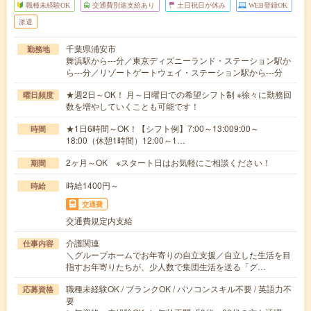
職種未経験OK
交通費別途支給あり
土日祝日が休み
WEB登録OK
派遣
千葉県浦安市
勤務地
舞浜駅から---分／東京ディズニーランド・ステーション駅か
ら---分／リゾートゲートウェイ・ステーション駅から---分
★週2日～OK！ 月～日曜日での希望シフト制 ※徐々に勤務回
曜日頻度
数を増やしていくことも可能です！
★1日6時間～OK！【シフト例】7:00～13:009:00～
時間
18:00（休憩1時間）12:00～1…
2ヶ月～OK ※スタート日はお気軽にご相談ください！
期間
時給1400円～
時給
交通費
交通費規定内支給
介護関連
仕事内容
＼グループホームでお年寄りの自立支援／自立した生活を目
指すお年寄りたちが、少人数で集団生活を送る「グ…
職種未経験OK / ブランクOK / パソコンスキル不要 / 英語力不
応募資格
要