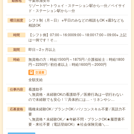
千葉県浦安市
勤務地
リゾートゲートウェイ・ステーション駅から---分／ベイサイ
ド・ステーション駅から---分
シフト制（月～日） ※平日のみなどの相談もOK ※週3なども
曜日頻度
相談OK
【シフト例】07:00～16:0009:00～18:0017:00～09:00※ 上記
時間
は一例です！そ…
即日～2ヶ月以上
期間
無資格の方：時給1500円～1875円 / 介護福祉士：時給1800
時給
円～2250円 / 初任者以上：時給1600円～2000円
交通費
全額支給
看護助手
仕事内容
＼無資格・未経験OKの看護助手／医療行為は一切行わない
ので未経験でも安心！▽具体的には…・リネンやシ…
職種未経験OK / ブランクOK / パソコンスキル不要 / 英語力不
応募資格
要
＼無資格＊未経験OK／★年齢不問・ブランクOK★履歴書不
要・来社不要（電話登録OK）★社会保険完備＼…