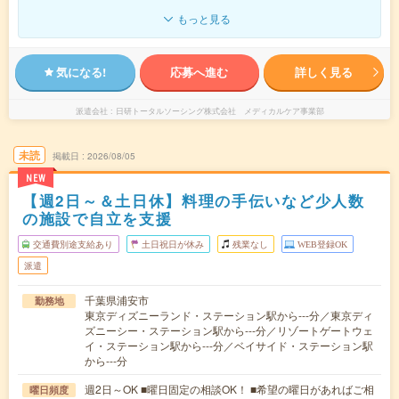
もっと見る
気になる!
応募へ進む
詳しく見る
派遣会社
日研トータルソーシング株式会社 メディカルケア事業部
未読
掲載日
2026/08/05
NEW
【週2日～＆土日休】料理の手伝いなど少人数
の施設で自立を支援
交通費別途支給あり
土日祝日が休み
残業なし
WEB登録OK
派遣
千葉県浦安市
勤務地
東京ディズニーランド・ステーション駅から---分／東京ディ
ズニーシー・ステーション駅から---分／リゾートゲートウェ
イ・ステーション駅から---分／ベイサイド・ステーション駅
から---分
週2日～OK ■曜日固定の相談OK！ ■希望の曜日があればご相
曜日頻度