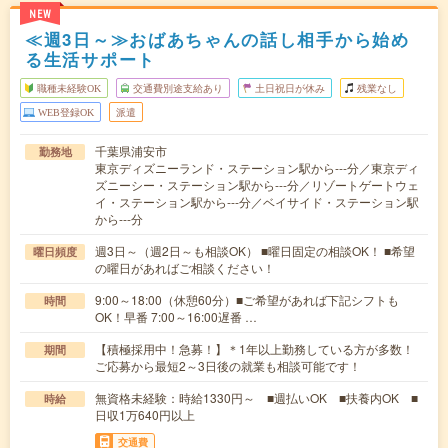
NEW
≪週3日～≫おばあちゃんの話し相手から始め
る生活サポート
職種未経験OK
交通費別途支給あり
土日祝日が休み
残業なし
WEB登録OK
派遣
千葉県浦安市
勤務地
東京ディズニーランド・ステーション駅から---分／東京ディ
ズニーシー・ステーション駅から---分／リゾートゲートウェ
イ・ステーション駅から---分／ベイサイド・ステーション駅
から---分
週3日～（週2日～も相談OK） ■曜日固定の相談OK！ ■希望
曜日頻度
の曜日があればご相談ください！
9:00～18:00（休憩60分）■ご希望があれば下記シフトも
時間
OK！早番 7:00～16:00遅番 …
【積極採用中！急募！】＊1年以上勤務している方が多数！
期間
ご応募から最短2～3日後の就業も相談可能です！
無資格未経験：時給1330円～ ■週払いOK ■扶養内OK ■
時給
日収1万640円以上
交通費