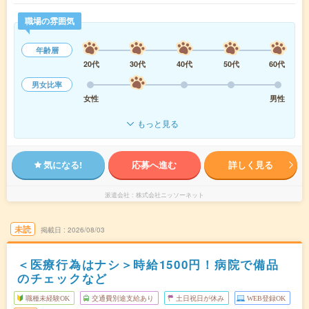
職場の雰囲気
年齢層
20代
30代
40代
50代
60代
男女比率
女性
男性
もっと見る
気になる!
応募へ進む
詳しく見る
派遣会社
株式会社ニッソーネット
未読
掲載日
2026/08/03
＜医療行為はナシ＞時給1500円！病院で備品
のチェックなど
職種未経験OK
交通費別途支給あり
土日祝日が休み
WEB登録OK