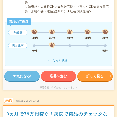
要
＼無資格＊未経験OK／★年齢不問・ブランクOK★履歴書不
要・来社不要（電話登録OK）★社会保険完備＼…
職場の雰囲気
年齢層
20代
30代
40代
50代
60代
男女比率
女性
男性
もっと見る
気になる!
応募へ進む
詳しく見る
派遣会社
株式会社ニッソーネット
未読
掲載日
2026/07/28
3ヵ月で79万円稼ぐ！病院で備品のチェックな