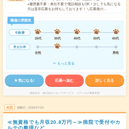
※履歴書不要・来社不要で電話相談もOK！少しでも気になる
方は是非応募をお待ちしております！＼応募後の…
職場の雰囲気
年齢層
20代
30代
40代
50代
60代
男女比率
女性
男性
もっと見る
気になる!
応募へ進む
詳しく見る
派遣会社
株式会社スタッフサービス メディカル事業本部
未読
掲載日
2026/07/23
≪無資格でも月収20.8万円～≫病院で受付やカ
ルテの整理など