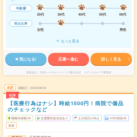
年齢層
20代
30代
40代
50代
60代
男女比率
女性
男性
もっと見る
気になる!
応募へ進む
詳しく見る
派遣会社
日研トータルソーシング株式会社 メディカルケア事業部
未読
掲載日
2026/08/04
NEW
【医療行為はナシ】時給1500円！病院で備品
のチェックなど
職種未経験OK
交通費別途支給あり
土日祝日が休み
WEB登録OK
派遣