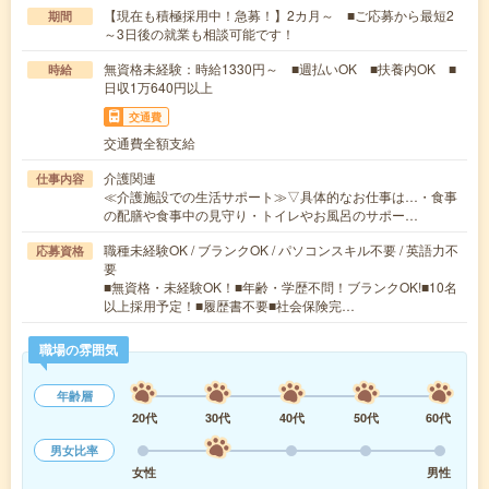
【現在も積極採用中！急募！】2カ月～ ■ご応募から最短2
期間
～3日後の就業も相談可能です！
無資格未経験：時給1330円～ ■週払いOK ■扶養内OK ■
時給
日収1万640円以上
交通費
交通費全額支給
介護関連
仕事内容
≪介護施設での生活サポート≫▽具体的なお仕事は…・食事
の配膳や食事中の見守り・トイレやお風呂のサポー…
職種未経験OK / ブランクOK / パソコンスキル不要 / 英語力不
応募資格
要
■無資格・未経験OK！■年齢・学歴不問！ブランクOK!■10名
以上採用予定！■履歴書不要■社会保険完…
職場の雰囲気
年齢層
20代
30代
40代
50代
60代
男女比率
女性
男性