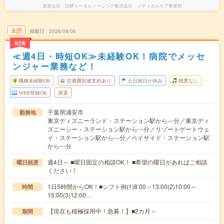
派遣会社
日研トータルソーシング株式会社 メディカルケア事業部
未読
掲載日
2026/08/06
NEW
≪週4日・時短OK≫未経験OK！病院でメッセ
ンジャー業務など！
職種未経験OK
交通費別途支給あり
土日祝日が休み
残業なし
WEB登録OK
派遣
千葉県浦安市
勤務地
東京ディズニーランド・ステーション駅から---分／東京ディ
ズニーシー・ステーション駅から---分／リゾートゲートウェ
イ・ステーション駅から---分／ベイサイド・ステーション駅
から---分
週4日～ ■曜日固定の相談OK！ ■希望の曜日があればご相談
曜日頻度
ください！
1日5時間からOK！■シフト例(1)8:00～13:00(2)10:00～
時間
15:00(3)12:00…
【現在も積極採用中！急募！】■2カ月～
期間