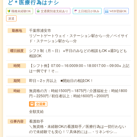
ど＊医療行為はナシ
職種未経験OK
交通費別途支給あり
土日祝日が休み
WEB登録OK
派遣
千葉県浦安市
勤務地
リゾートゲートウェイ・ステーション駅から---分／ベイサイ
ド・ステーション駅から---分
シフト制（月～日） ※平日のみなどの相談もOK ※週3なども
曜日頻度
相談OK
【シフト例】07:00～16:0009:00～18:0017:00～09:00※ 上記
時間
は一例です！そ…
即日～2ヶ月以上 ■開始日の相談OK！
期間
無資格の方：時給1500円～1875円 / 介護福祉士：時給1800
時給
円～2250円 / 初任者以上：時給1600円～2000円
交通費
全額支給
看護助手
仕事内容
＼無資格・未経験OKの看護助手／医療行為は一切行わない
ので未経験でも安心！▽具体的には…・リネンやシ…