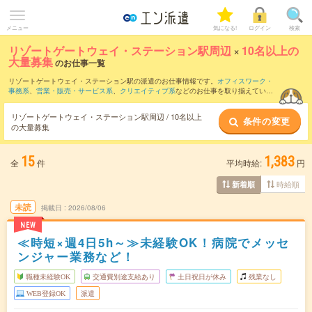
メニュー
気になる!
ログイン
検索
リゾートゲートウェイ・ステーション駅周辺
×
10名以上の
大量募集
のお仕事一覧
リゾートゲートウェイ・ステーション駅の派遣のお仕事情報です。
オフィスワーク・
事務系
、
営業・販売・サービス系
、
クリエイティブ系
などのお仕事を取り揃えていま
す。10名以上の大量募集の条件の他に、
交通費別途支給あり
、
職種未経験OK
、
友だ
ちと一緒の応募OK
などのこだわり条件も取り揃えています。
リゾートゲートウェイ・ステーション駅周辺 / 10名以上
条件の変更
の大量募集
15
1,383
全
件
平均時給:
円
時給順
新着順
未読
掲載日
2026/08/06
NEW
≪時短×週4日5h～≫未経験OK！病院でメッセ
ンジャー業務など！
職種未経験OK
交通費別途支給あり
土日祝日が休み
残業なし
WEB登録OK
派遣