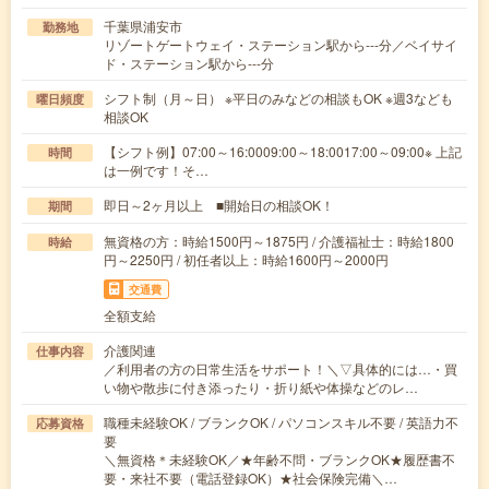
千葉県浦安市
勤務地
リゾートゲートウェイ・ステーション駅から---分／ベイサイ
ド・ステーション駅から---分
シフト制（月～日） ※平日のみなどの相談もOK ※週3なども
曜日頻度
相談OK
【シフト例】07:00～16:0009:00～18:0017:00～09:00※ 上記
時間
は一例です！そ…
即日～2ヶ月以上 ■開始日の相談OK！
期間
無資格の方：時給1500円～1875円 / 介護福祉士：時給1800
時給
円～2250円 / 初任者以上：時給1600円～2000円
交通費
全額支給
介護関連
仕事内容
／利用者の方の日常生活をサポート！＼▽具体的には…・買
い物や散歩に付き添ったり・折り紙や体操などのレ…
職種未経験OK / ブランクOK / パソコンスキル不要 / 英語力不
応募資格
要
＼無資格＊未経験OK／★年齢不問・ブランクOK★履歴書不
要・来社不要（電話登録OK）★社会保険完備＼…