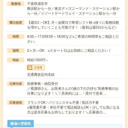
千葉県浦安市
勤務地
舞浜駅から---分／東京ディズニーランド・ステーション駅か
ら---分／リゾートゲートウェイ・ステーション駅から---分
【週3日～OK】月～金曜日で希望シフト制 ※徐々に勤務回数
曜日頻度
を増やしていくことも可能です！（最初は週3日からなど）
8:00～17:009:00～18:00など※ご希望の時間帯をご相談くだ
時間
さい。
2ヶ月～OK ※スタート日はお気軽にご相談ください！
期間
時給1300円～
時給
交通費
交通費規定内支給
医療事務・病院受付
仕事内容
／看護師さん、お医者さんの“縁の下の力持ち”医療事務のお
仕事になります！＼▽具体的には…・受付で患者…
ブランクOK / パソコンスキル不要 / 英語力不要
応募資格
※履歴書不要・来社不要で電話相談もOK！少しでも気になる
方は是非応募をお待ちしております！＼応募後の…
職場の雰囲気