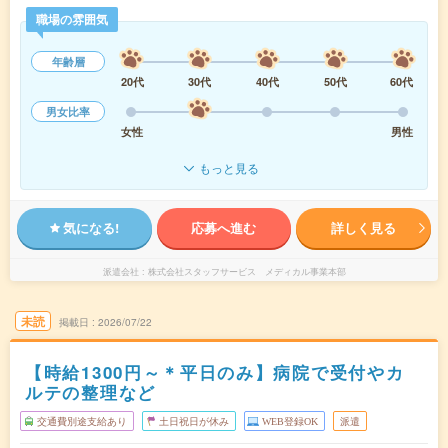
職場の雰囲気
年齢層
20代
30代
40代
50代
60代
男女比率
女性
男性
もっと見る
気になる!
応募へ進む
詳しく見る
派遣会社
株式会社スタッフサービス メディカル事業本部
未読
掲載日
2026/07/22
【時給1300円～＊平日のみ】病院で受付やカ
ルテの整理など
交通費別途支給あり
土日祝日が休み
WEB登録OK
派遣