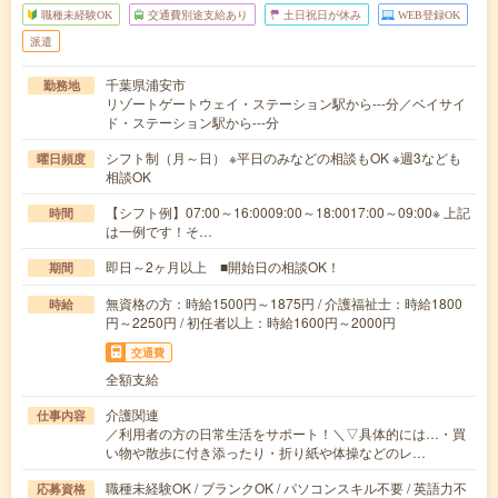
職種未経験OK
交通費別途支給あり
土日祝日が休み
WEB登録OK
派遣
千葉県浦安市
勤務地
リゾートゲートウェイ・ステーション駅から---分／ベイサイ
ド・ステーション駅から---分
シフト制（月～日） ※平日のみなどの相談もOK ※週3なども
曜日頻度
相談OK
【シフト例】07:00～16:0009:00～18:0017:00～09:00※ 上記
時間
は一例です！そ…
即日～2ヶ月以上 ■開始日の相談OK！
期間
無資格の方：時給1500円～1875円 / 介護福祉士：時給1800
時給
円～2250円 / 初任者以上：時給1600円～2000円
交通費
全額支給
介護関連
仕事内容
／利用者の方の日常生活をサポート！＼▽具体的には…・買
い物や散歩に付き添ったり・折り紙や体操などのレ…
職種未経験OK / ブランクOK / パソコンスキル不要 / 英語力不
応募資格