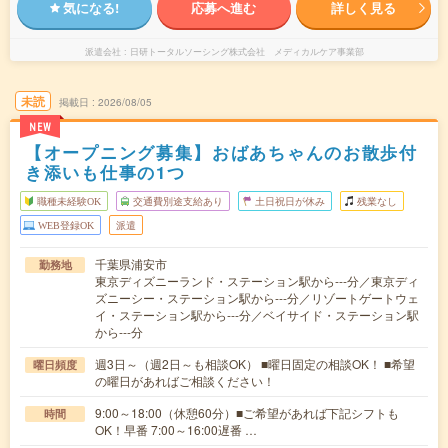
気になる!
応募へ進む
詳しく見る
派遣会社
日研トータルソーシング株式会社 メディカルケア事業部
未読
掲載日
2026/08/05
NEW
【オープニング募集】おばあちゃんのお散歩付
き添いも仕事の1つ
職種未経験OK
交通費別途支給あり
土日祝日が休み
残業なし
WEB登録OK
派遣
千葉県浦安市
勤務地
東京ディズニーランド・ステーション駅から---分／東京ディ
ズニーシー・ステーション駅から---分／リゾートゲートウェ
イ・ステーション駅から---分／ベイサイド・ステーション駅
から---分
週3日～（週2日～も相談OK） ■曜日固定の相談OK！ ■希望
曜日頻度
の曜日があればご相談ください！
9:00～18:00（休憩60分）■ご希望があれば下記シフトも
時間
OK！早番 7:00～16:00遅番 …