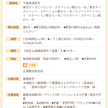
千葉県浦安市
勤務地
東京ディズニーランド・ステーション駅から---分／東京ディ
ズニーシー・ステーション駅から---分／リゾートゲートウェ
イ・ステーション駅から---分／ベイサイド・ステーション駅
から---分
週4日～ ■曜日固定の相談OK！ ■希望の曜日があればご相談
曜日頻度
ください！
1日5時間からOK！■シフト例(1)8:00～13:00(2)10:00～
時間
15:00(3)12:00…
【現在も積極採用中！急募！】■2カ月～
期間
無資格未経験：時給1300円～ ■週払いOK ■扶養内OK
時給
交通費
交通費全額支給
看護助手
仕事内容
▼病院の一般病棟にて看護師さんのサポート！具体的に
は、・器具の洗浄・ベットメイキングやシーツ交換・移…
職種未経験OK / ブランクOK / パソコンスキル不要 / 英語力不
応募資格
要
■無資格・未経験OK！■年齢・学歴不問！ブランクOK!■10名
以上採用予定！■履歴書不要■社会保険完…