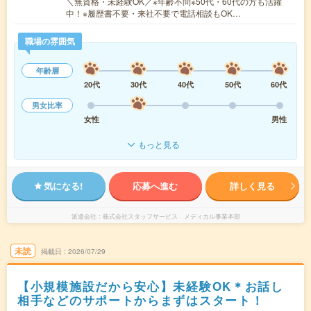
＼無資格・未経験OK／※年齢不問※50代・60代の方も活躍
中！※履歴書不要・来社不要で電話相談もOK…
職場の雰囲気
年齢層
20代
30代
40代
50代
60代
男女比率
女性
男性
もっと見る
気になる!
応募へ進む
詳しく見る
派遣会社
株式会社スタッフサービス メディカル事業本部
未読
掲載日
2026/07/29
【小規模施設だから安心】未経験OK＊お話し
相手などのサポートからまずはスタート！