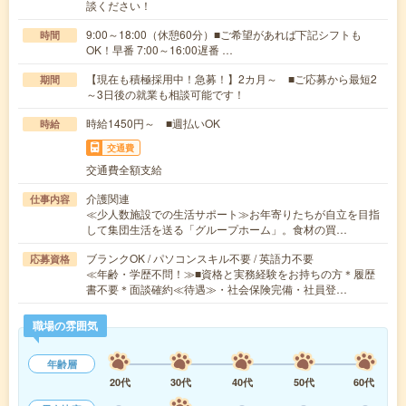
談ください！
9:00～18:00（休憩60分）■ご希望があれば下記シフトも
時間
OK！早番 7:00～16:00遅番 …
【現在も積極採用中！急募！】2カ月～ ■ご応募から最短2
期間
～3日後の就業も相談可能です！
時給1450円～ ■週払いOK
時給
交通費
交通費全額支給
介護関連
仕事内容
≪少人数施設での生活サポート≫お年寄りたちが自立を目指
して集団生活を送る「グループホーム」。食材の買…
ブランクOK / パソコンスキル不要 / 英語力不要
応募資格
≪年齢・学歴不問！≫■資格と実務経験をお持ちの方＊履歴
書不要＊面談確約≪待遇≫・社会保険完備・社員登…
職場の雰囲気
年齢層
20代
30代
40代
50代
60代