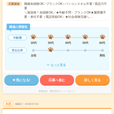
職種未経験OK / ブランクOK / パソコンスキル不要 / 英語力不
応募資格
要
＼無資格＊未経験OK／★年齢不問・ブランクOK★履歴書不
要・来社不要（電話登録OK）★社会保険完備＼…
職場の雰囲気
年齢層
20代
30代
40代
50代
60代
男女比率
女性
男性
もっと見る
気になる!
応募へ進む
詳しく見る
派遣会社
株式会社ニッソーネット
未読
掲載日
2026/07/23