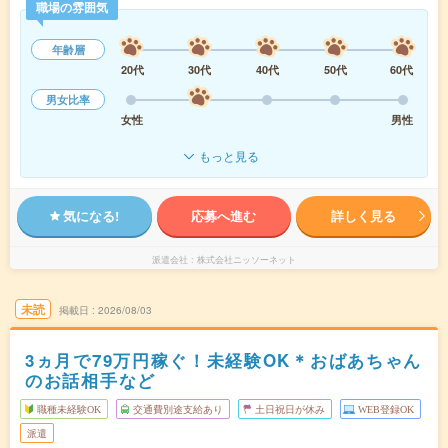
職場の雰囲気
年齢層
20代
30代
40代
50代
60代
男女比率
女性
男性
もっと見る
気になる!
応募へ進む
詳しく見る
派遣会社
株式会社ニッソーネット
未読
掲載日
2026/08/03
3ヵ月で79万円稼ぐ！未経験OK＊おばあちゃん
のお話相手など
職種未経験OK
交通費別途支給あり
土日祝日が休み
WEB登録OK
派遣