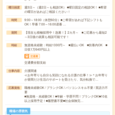
週3日～（週2日～も相談OK） ■曜日固定の相談OK！ ■希望
曜日頻度
の曜日があればご相談ください！
9:00～18:00（休憩60分）■ご希望があれば下記シフトも
時間
OK！早番 7:00～16:00遅番 …
【現在も積極採用中！急募！】2カ月～ ■ご応募から最短2
期間
～3日後の就業も相談可能です！
無資格未経験：時給1330円～ ■週払いOK ■扶養内OK ■
時給
日収1万640円以上
交通費
交通費全額支給
介護関連
仕事内容
≪お年寄りも自分も笑顔になれる介護の仕事！≫＊お年寄り
が昼間だけ生活のサポートを受けたり、気分転換で…
職種未経験OK / ブランクOK / パソコンスキル不要 / 英語力不
応募資格
要
■無資格・未経験OK！■年齢・学歴不問！ブランクOK!■10名
以上採用予定！■履歴書不要■社会保険完…
職場の雰囲気