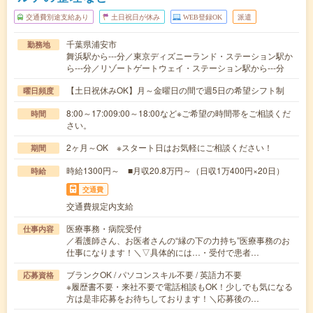
交通費別途支給あり
土日祝日が休み
WEB登録OK
派遣
千葉県浦安市
勤務地
舞浜駅から---分／東京ディズニーランド・ステーション駅か
ら---分／リゾートゲートウェイ・ステーション駅から---分
【土日祝休みOK】月～金曜日の間で週5日の希望シフト制
曜日頻度
8:00～17:009:00～18:00など※ご希望の時間帯をご相談くだ
時間
さい。
2ヶ月～OK ※スタート日はお気軽にご相談ください！
期間
時給1300円～ ■月収20.8万円～（日収1万400円×20日）
時給
交通費
交通費規定内支給
医療事務・病院受付
仕事内容
／看護師さん、お医者さんの“縁の下の力持ち”医療事務のお
仕事になります！＼▽具体的には…・受付で患者…
ブランクOK / パソコンスキル不要 / 英語力不要
応募資格
※履歴書不要・来社不要で電話相談もOK！少しでも気になる
方は是非応募をお待ちしております！＼応募後の…