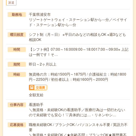
派遣
千葉県浦安市
勤務地
リゾートゲートウェイ・ステーション駅から---分／ベイサイ
ド・ステーション駅から---分
シフト制（月～日） ※平日のみなどの相談もOK ※週3なども
曜日頻度
相談OK
【シフト例】07:00～16:0009:00～18:0017:00～09:00※ 上記
時間
は一例です！そ…
即日～2ヶ月以上
期間
無資格の方：時給1500円～1875円 / 介護福祉士：時給1800
時給
円～2250円 / 初任者以上：時給1600円～2000円
交通費
全額支給
看護助手
仕事内容
＼無資格・未経験OKの看護助手／医療行為は一切行わない
ので未経験でも安心！▽具体的には…・リネンやシ…
職種未経験OK / ブランクOK / パソコンスキル不要 / 英語力不
応募資格
要
＼無資格＊未経験OK／★年齢不問・ブランクOK★履歴書不