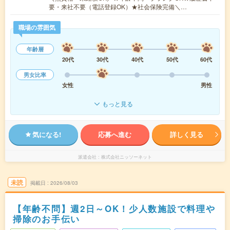
要・来社不要（電話登録OK）★社会保険完備＼…
職場の雰囲気
年齢層
20代
30代
40代
50代
60代
男女比率
女性
男性
もっと見る
気になる!
応募へ進む
詳しく見る
派遣会社
株式会社ニッソーネット
未読
掲載日
2026/08/03
【年齢不問】週2日～OK！少人数施設で料理や
掃除のお手伝い