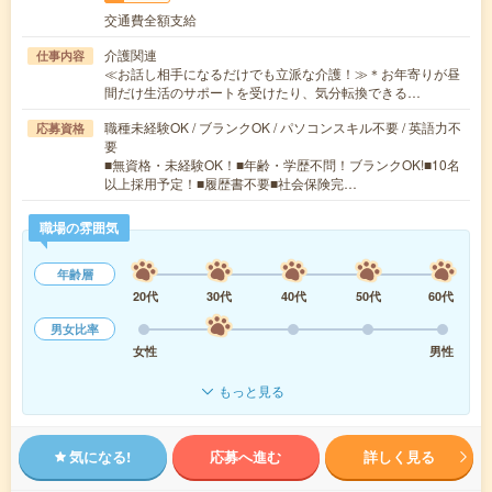
交通費全額支給
介護関連
仕事内容
≪お話し相手になるだけでも立派な介護！≫＊お年寄りが昼
間だけ生活のサポートを受けたり、気分転換できる…
職種未経験OK / ブランクOK / パソコンスキル不要 / 英語力不
応募資格
要
■無資格・未経験OK！■年齢・学歴不問！ブランクOK!■10名
以上採用予定！■履歴書不要■社会保険完…
職場の雰囲気
年齢層
20代
30代
40代
50代
60代
男女比率
女性
男性
もっと見る
気になる!
応募へ進む
詳しく見る