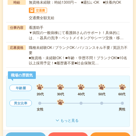
無資格未経験：時給1300円～ ■週払いOK ■扶養内OK
時給
交通費
交通費全額支給
看護助手
仕事内容
▼病院の一般病棟にて看護師さんのサポート！具体的に
は、・器具の洗浄・ベットメイキングやシーツ交換・移…
職種未経験OK / ブランクOK / パソコンスキル不要 / 英語力不
応募資格
要
■無資格・未経験OK！■年齢・学歴不問！ブランクOK!■10名
以上採用予定！■履歴書不要■社会保険完…
職場の雰囲気
年齢層
20代
30代
40代
50代
60代
男女比率
女性
男性
もっと見る