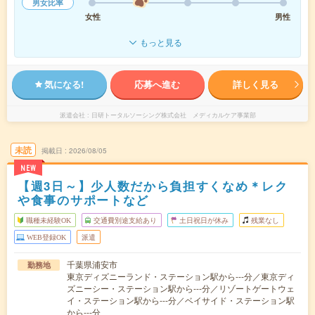
男女比率
女性
男性
もっと見る
気になる!
応募へ進む
詳しく見る
派遣会社
日研トータルソーシング株式会社 メディカルケア事業部
未読
掲載日
2026/08/05
NEW
【週3日～】少人数だから負担すくなめ＊レク
や食事のサポートなど
職種未経験OK
交通費別途支給あり
土日祝日が休み
残業なし
WEB登録OK
派遣
千葉県浦安市
勤務地
東京ディズニーランド・ステーション駅から---分／東京ディ
ズニーシー・ステーション駅から---分／リゾートゲートウェ
イ・ステーション駅から---分／ベイサイド・ステーション駅
から---分