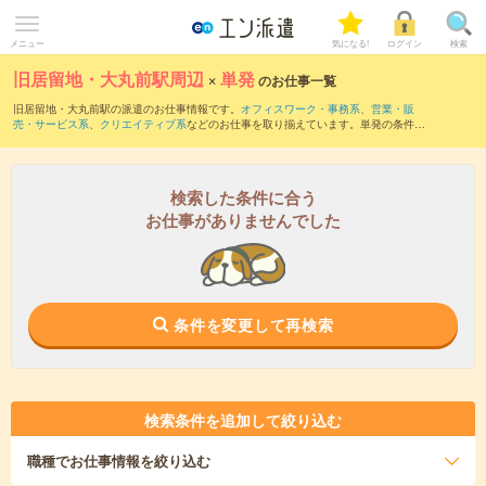
メニュー
気になる!
ログイン
検索
旧居留地・大丸前駅周辺
×
単発
のお仕事一覧
旧居留地・大丸前駅の派遣のお仕事情報です。
オフィスワーク・事務系
、
営業・販
売・サービス系
、
クリエイティブ系
などのお仕事を取り揃えています。単発の条件の
他に、
交通費別途支給あり
、
職種未経験OK
、
友だちと一緒の応募OK
などでもお探し
頂けます。
検索した条件に合う
お仕事がありませんでした
条件を変更して再検索
検索条件を追加して絞り込む
職種
でお仕事情報を絞り込む