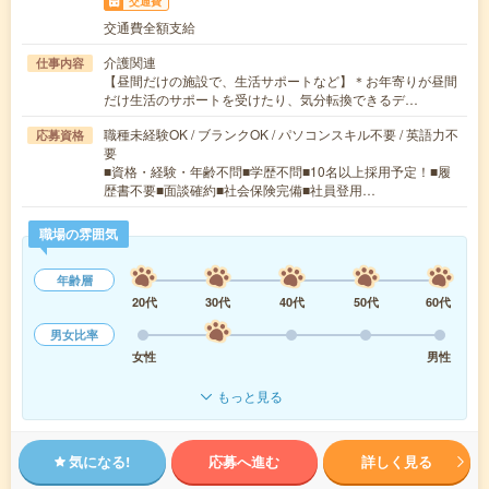
交通費
交通費全額支給
介護関連
仕事内容
【昼間だけの施設で、生活サポートなど】＊お年寄りが昼間
だけ生活のサポートを受けたり、気分転換できるデ…
職種未経験OK / ブランクOK / パソコンスキル不要 / 英語力不
応募資格
要
■資格・経験・年齢不問■学歴不問■10名以上採用予定！■履
歴書不要■面談確約■社会保険完備■社員登用…
職場の雰囲気
年齢層
20代
30代
40代
50代
60代
男女比率
女性
男性
もっと見る
気になる!
応募へ進む
詳しく見る