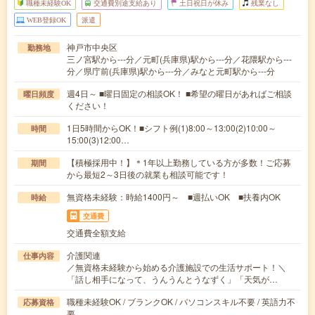
職種未経験OK
交通費別途支給あり
土日祝日が休み
残業なし
WEB登録OK
派遣
神戸市中央区
勤務地
三ノ宮駅から---分／元町(兵庫県)駅から---分／花隈駅から---
分／県庁前(兵庫県)駅から---分／みなと元町駅から---分
週4日～ ■曜日固定の相談OK！ ■希望の曜日があればご相談
曜日頻度
ください！
1日5時間からOK！■シフト例(1)8:00～13:00(2)10:00～
時間
15:00(3)12:00…
【積極採用中！】＊1年以上勤務している方が多数！ご応募
期間
から最短2～3日後の就業も相談可能です！
無資格未経験：時給1400円～ ■週払いOK ■扶養内OK
時給
交通費
交通費全額支給
介護関連
仕事内容
／無資格未経験から始める介護施設での生活サポート！＼
「話し相手になって、うんうんとうなずく」「天気が…
職種未経験OK / ブランクOK / パソコンスキル不要 / 英語力不
応募資格
要