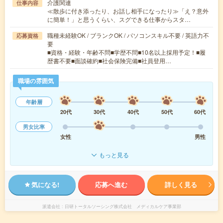
介護関連
仕事内容
≪散歩に付き添ったり、お話し相手になったり≫「え？意外
に簡単！」と思うくらい、スグできる仕事からスタ…
職種未経験OK / ブランクOK / パソコンスキル不要 / 英語力不
応募資格
要
■資格・経験・年齢不問■学歴不問■10名以上採用予定！■履
歴書不要■面談確約■社会保険完備■社員登用…
職場の雰囲気
年齢層
20代
30代
40代
50代
60代
男女比率
女性
男性
もっと見る
気になる!
応募へ進む
詳しく見る
派遣会社
日研トータルソーシング株式会社 メディカルケア事業部