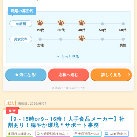
職場の雰囲気
年齢層
20代
30代
40代
50代
60代
男女比率
女性
男性
もっと見る
気になる!
応募へ進む
詳しく見る
派遣会社
株式会社パソナ
未読
掲載日
2026/08/07
NEW
【9～15時or9～16時！大手食品メーカー】社
割あり！穏やか環境＊サポート事務
職種未経験OK
交通費別途支給あり
土日祝日が休み
WEB登録OK