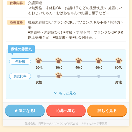
介護関連
仕事内容
＜無資格・未経験OK！お話相手などの生活支援＞ 施設にい
るおじいちゃん・おばあちゃんのお話し相手など…
職種未経験OK / ブランクOK / パソコンスキル不要 / 英語力不
応募資格
要
■無資格・未経験OK！■年齢・学歴不問！ブランクOK!■10名
以上採用予定！■履歴書不要■社会保険完…
職場の雰囲気
年齢層
20代
30代
40代
50代
60代
男女比率
女性
男性
もっと見る
気になる!
応募へ進む
詳しく見る
派遣会社
日研トータルソーシング株式会社 メディカルケア事業部