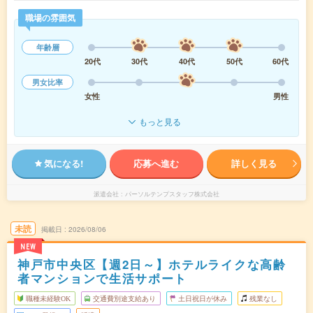
職場の雰囲気
年齢層
20代
30代
40代
50代
60代
男女比率
女性
男性
もっと見る
気になる!
応募へ進む
詳しく見る
派遣会社
パーソルテンプスタッフ株式会社
未読
掲載日
2026/08/06
NEW
神戸市中央区【週2日～】ホテルライクな高齢
者マンションで生活サポート
職種未経験OK
交通費別途支給あり
土日祝日が休み
残業なし