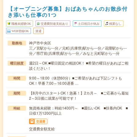
【オープニング募集】おばあちゃんのお散歩付
き添いも仕事の1つ
職種未経験OK
交通費別途支給あり
土日祝日が休み
残業なし
WEB登録OK
派遣
神戸市中央区
勤務地
三ノ宮駅から---分／元町(兵庫県)駅から---分／花隈駅から---
分／県庁前(兵庫県)駅から---分／みなと元町駅から---分
週2日～OK ■曜日固定の相談OK！ ■希望の曜日があればご相
曜日頻度
談ください！
9:00～18:00（休憩60分）■ご希望があれば下記シフトも
時間
OK！早番 7:00～16:00遅番 …
【8月中のスタートOK！急募！】2カ月～ ■ご応募から最短
期間
2～3日後に就業が可能です！
無資格未経験：時給1400円～ ■週払いOK ■扶養内OK ■
時給
日収1万1200円以上
交通費
交通費全額支給