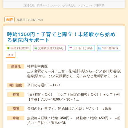
派遣会社
日研トータルソーシング株式会社 メディカルケア事業部
未読
掲載日
2026/07/31
時給1350円＊子育てと両立！未経験から始め
る病院内サポート
職種未経験OK
交通費別途支給あり
土日祝日が休み
WEB登録OK
派遣
神戸市中央区
勤務地
三ノ宮駅から---分／三宮・花時計前駅から---分／春日野道(阪
急線)駅から---分／花隈駅から---分／みなと元町駅から---分
平日のみ週3日～OK！
曜日頻度
1日7時間～OK！ 【シフト固定の相談もOK！】▼シフト例
時間
【早番】7:00～16:00／7:30～1…
長期のお仕事です。開始日はご相談ください！ ※急募
期間
無資格未経験：時給1350円～ 経験者：時給1450円～ ※前
時給
払い・日払い・週払いOK