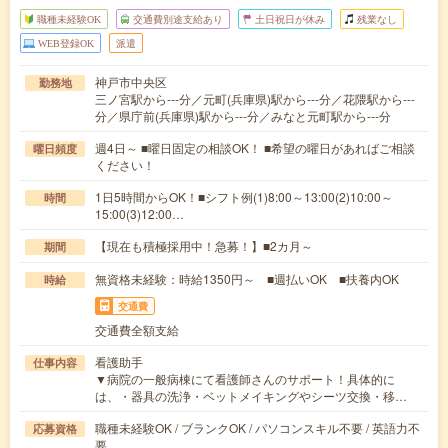
職種未経験OK
交通費別途支給あり
土日祝日が休み
残業なし
WEB登録OK
派遣
神戸市中央区
勤務地
三ノ宮駅から---分／元町(兵庫県)駅から---分／花隈駅から---
分／県庁前(兵庫県)駅から---分／みなと元町駅から---分
週4日～ ■曜日固定の相談OK！ ■希望の曜日があればご相談
曜日頻度
ください！
1日5時間からOK！■シフト例(1)8:00～13:00(2)10:00～
時間
15:00(3)12:00…
【現在も積極採用中！急募！】■2カ月～
期間
無資格未経験：時給1350円～ ■週払いOK ■扶養内OK
時給
交通費
交通費全額支給
看護助手
仕事内容
▼病院の一般病棟にて看護師さんのサポート！具体的に
は、・器具の洗浄・ベットメイキングやシーツ交換・移…
職種未経験OK / ブランクOK / パソコンスキル不要 / 英語力不
応募資格
要