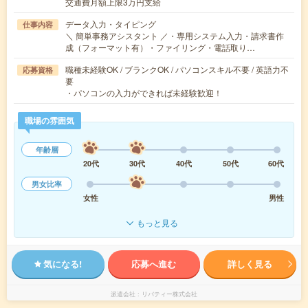
交通費月額上限3万円支給
データ入力・タイピング
仕事内容
＼ 簡単事務アシスタント ／・専用システム入力・請求書作
成（フォーマット有）・ファイリング・電話取り…
職種未経験OK / ブランクOK / パソコンスキル不要 / 英語力不
応募資格
要
・パソコンの入力ができれば未経験歓迎！
職場の雰囲気
年齢層
20代
30代
40代
50代
60代
男女比率
女性
男性
もっと見る
気になる!
応募へ進む
詳しく見る
派遣会社
リバティー株式会社