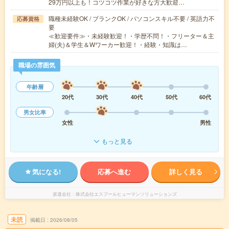
29万円以上も！コツコツ作業が好きな方大歓迎…
職種未経験OK / ブランクOK / パソコンスキル不要 / 英語力不
応募資格
要
≪歓迎要件≫・未経験歓迎！・学歴不問！・フリーター＆主
婦(夫)＆学生＆Wワーカー歓迎！・経験・知識は…
職場の雰囲気
年齢層
20代
30代
40代
50代
60代
男女比率
女性
男性
もっと見る
気になる!
応募へ進む
詳しく見る
派遣会社
株式会社エスプールヒューマンソリューションズ
未読
掲載日
2026/08/05