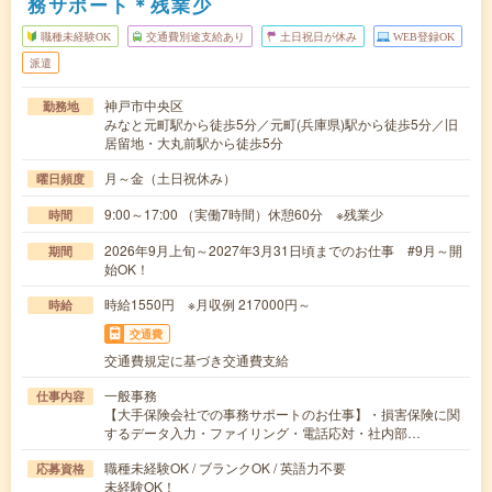
務サポート＊残業少
職種未経験OK
交通費別途支給あり
土日祝日が休み
WEB登録OK
派遣
神戸市中央区
勤務地
みなと元町駅から徒歩5分／元町(兵庫県)駅から徒歩5分／旧
居留地・大丸前駅から徒歩5分
月～金（土日祝休み）
曜日頻度
9:00～17:00 （実働7時間）休憩60分 ※残業少
時間
2026年9月上旬～2027年3月31日頃までのお仕事 #9月～開
期間
始OK！
時給1550円 ※月収例 217000円～
時給
交通費
交通費規定に基づき交通費支給
一般事務
仕事内容
【大手保険会社での事務サポートのお仕事】・損害保険に関
するデータ入力・ファイリング・電話応対・社内部…
職種未経験OK / ブランクOK / 英語力不要
応募資格
未経験OK！