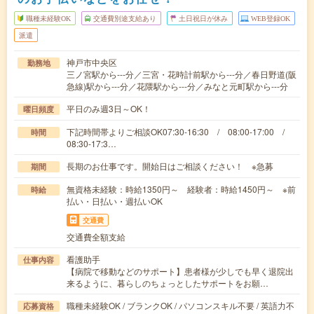
職種未経験OK
交通費別途支給あり
土日祝日が休み
WEB登録OK
派遣
神戸市中央区
勤務地
三ノ宮駅から---分／三宮・花時計前駅から---分／春日野道(阪
急線)駅から---分／花隈駅から---分／みなと元町駅から---分
平日のみ週3日～OK！
曜日頻度
下記時間帯よりご相談OK07:30-16:30 / 08:00-17:00 /
時間
08:30-17:3…
長期のお仕事です。開始日はご相談ください！ ※急募
期間
無資格未経験：時給1350円～ 経験者：時給1450円～ ※前
時給
払い・日払い・週払いOK
交通費
交通費全額支給
看護助手
仕事内容
【病院で移動などのサポート】患者様が少しでも早く退院出
来るように、暮らしのちょっとしたサポートをお願…
職種未経験OK / ブランクOK / パソコンスキル不要 / 英語力不
応募資格