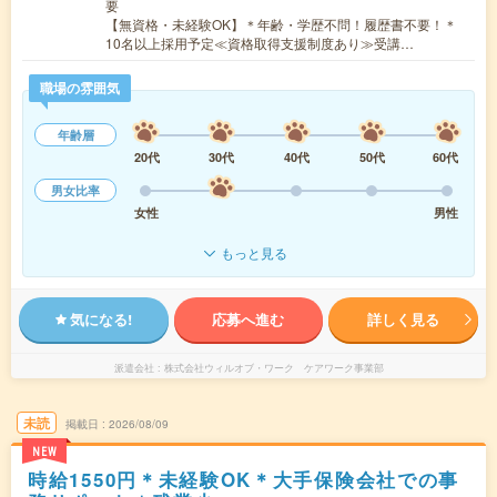
要
【無資格・未経験OK】＊年齢・学歴不問！履歴書不要！＊
10名以上採用予定≪資格取得支援制度あり≫受講…
職場の雰囲気
年齢層
20代
30代
40代
50代
60代
男女比率
女性
男性
もっと見る
気になる!
応募へ進む
詳しく見る
派遣会社
株式会社ウィルオブ・ワーク ケアワーク事業部
未読
掲載日
2026/08/09
NEW
時給1550円＊未経験OK＊大手保険会社での事