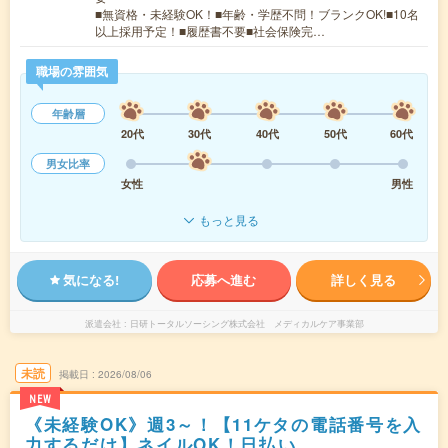
■無資格・未経験OK！■年齢・学歴不問！ブランクOK!■10名
以上採用予定！■履歴書不要■社会保険完…
職場の雰囲気
年齢層
20代
30代
40代
50代
60代
男女比率
女性
男性
もっと見る
気になる!
応募へ進む
詳しく見る
派遣会社
日研トータルソーシング株式会社 メディカルケア事業部
未読
掲載日
2026/08/06
NEW
《未経験OK》週3～！【11ケタの電話番号を入
力するだけ】ネイルOK！日払い