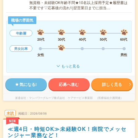
無資格・未経験OK年齢不問★10名以上採用予定★履歴書は
不要です▽応募後の流れ1)翌営業日までに担当…
職場の雰囲気
年齢層
20代
30代
40代
50代
60代
男女比率
女性
男性
もっと見る
気になる!
応募へ進む
詳しく見る
派遣会社
マンパワーグループ株式会社 ケアサービス事業部 （医療福祉介護関連）
未読
掲載日
2026/08/06
NEW
≪週4日・時短OK≫未経験OK！病院でメッセ
ンジャー業務など！