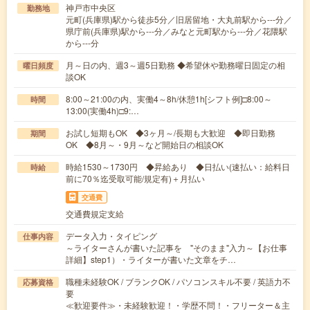
神戸市中央区
勤務地
元町(兵庫県)駅から徒歩5分／旧居留地・大丸前駅から---分／
県庁前(兵庫県)駅から---分／みなと元町駅から---分／花隈駅
から---分
月～日の内、週3～週5日勤務 ◆希望休や勤務曜日固定の相
曜日頻度
談OK
8:00～21:00の内、実働4～8h/休憩1h[シフト例]□8:00～
時間
13:00(実働4h)□9:…
お試し短期もOK ◆3ヶ月～/長期も大歓迎 ◆即日勤務
期間
OK ◆8月～・9月～など開始日の相談OK
時給1530～1730円 ◆昇給あり ◆日払い(速払い：給料日
時給
前に70％迄受取可能/規定有)＋月払い
交通費
交通費規定支給
データ入力・タイピング
仕事内容
～ライターさんが書いた記事を "そのまま"入力～【お仕事
詳細】step1）・ライターが書いた文章をチ…
職種未経験OK / ブランクOK / パソコンスキル不要 / 英語力不
応募資格
要
≪歓迎要件≫・未経験歓迎！・学歴不問！・フリーター＆主