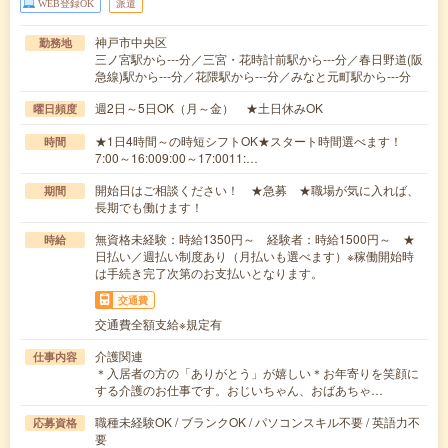
WEB登録OK
派遣
神戸市中央区
勤務地
三ノ宮駅から---分／三宮・花時計前駅から---分／春日野道(阪
急線)駅から---分／花隈駅から---分／みなと元町駅から---分
週2日～5日OK（月～金） ★土日休みOK
曜日頻度
★1日4時間～の時短シフトOK★スタート時間選べます！
時間
7:00～16:009:00～17:0011:…
開始日はご相談ください！ ★急募 ★職場が気に入れば、
期間
長期でも働けます！
無資格未経験：時給1350円～ 経験者：時給1500円～ ★
時給
日払い／週払い制度あり（月払いも選べます）※稼働開始時
は手続き完了次第のお支払いとなります。
交通費
交通費全額支給※規定有
介護関連
仕事内容
＊入居者の方の「ありがとう」が嬉しい＊お年寄りを笑顔に
する介護のお仕事です。おじいちゃん、おばあちゃ…
職種未経験OK / ブランクOK / パソコンスキル不要 / 英語力不
応募資格
要