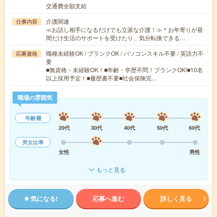
交通費全額支給
介護関連
仕事内容
≪お話し相手になるだけでも立派な介護！≫＊お年寄りが昼
間だけ生活のサポートを受けたり、気分転換できる…
職種未経験OK / ブランクOK / パソコンスキル不要 / 英語力不
応募資格
要
■無資格・未経験OK！■年齢・学歴不問！ブランクOK!■10名
以上採用予定！■履歴書不要■社会保険完…
職場の雰囲気
年齢層
20代
30代
40代
50代
60代
男女比率
女性
男性
もっと見る
気になる!
応募へ進む
詳しく見る