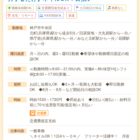
職種未経験OK
交通費別途支給あり
土日祝日が休み
残業なし
在宅・リモート
WEB登録OK
派遣
神戸市中央区
勤務地
元町(兵庫県)駅から徒歩5分／旧居留地・大丸前駅から---分／
県庁前(兵庫県)駅から---分／みなと元町駅から---分／花隈駅
から---分
月～日の内、週3～週5日勤務 ◆希望休や勤務曜日固定の相
曜日頻度
談OK
≪勤務時間≫9:00～21:00の内、実働4～8h/休憩1h[シフト
時間
例]□9:00～17:00(実働…
お試し短期もOK ◆3ヶ月～/長期も大歓迎 ◆即日勤務
期間
OK ◆8月～・9月～など開始日の相談OK
時給1530～1730円 ◆昇給あり ◆日払い(速払い：給料日
時給
前に70％迄受取可能/規定有)＋月払い
交通費
交通費規定支給
一般事務
仕事内容
＼ネイルOK！1日4ｈ～ＯＫ／ フリーター活躍中！ 月収