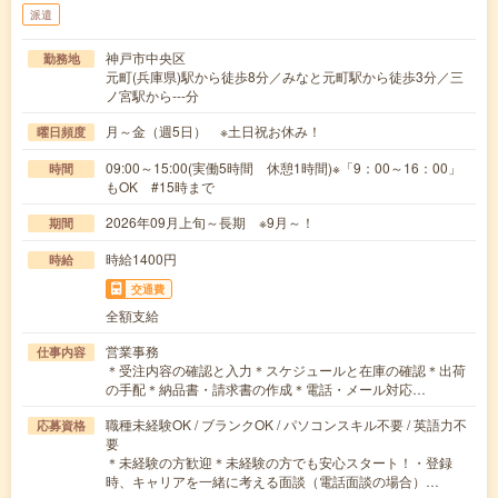
派遣
神戸市中央区
勤務地
元町(兵庫県)駅から徒歩8分／みなと元町駅から徒歩3分／三
ノ宮駅から---分
月～金（週5日） ※土日祝お休み！
曜日頻度
09:00～15:00(実働5時間 休憩1時間)※「9：00～16：00」
時間
もOK #15時まで
2026年09月上旬～長期 ※9月～！
期間
時給1400円
時給
交通費
全額支給
営業事務
仕事内容
＊受注内容の確認と入力＊スケジュールと在庫の確認＊出荷
の手配＊納品書・請求書の作成＊電話・メール対応…
職種未経験OK / ブランクOK / パソコンスキル不要 / 英語力不
応募資格
要
＊未経験の方歓迎＊未経験の方でも安心スタート！・登録
時、キャリアを一緒に考える面談（電話面談の場合）…