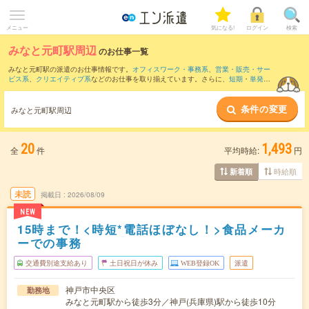
メニュー
気になる!
ログイン
検索
みなと元町駅周辺
のお仕事一覧
みなと元町駅の派遣のお仕事情報です。
オフィスワーク・事務系
、
営業・販売・サー
ビス系
、
クリエイティブ系
などのお仕事を取り揃えています。さらに、
短期
・
単発
な
どの期間や、
職種未経験OK
などのこだわり条件で絞り込んでいただけます。
条件の変更
また、
三ノ宮駅
・
神戸三宮(阪急・神戸高速)駅
・
神戸三宮(阪神)駅
・
神戸(兵庫県)駅
・
みなと元町駅周辺
元町(兵庫県)駅
など近隣駅のお仕事もご確認いただけます。
20
1,493
全
件
平均時給:
円
時給順
新着順
未読
掲載日
2026/08/09
NEW
15時まで！<時短*電話ほぼなし！>食品メーカ
ーでの事務
交通費別途支給あり
土日祝日が休み
WEB登録OK
派遣
神戸市中央区
勤務地
みなと元町駅から徒歩3分／神戸(兵庫県)駅から徒歩10分