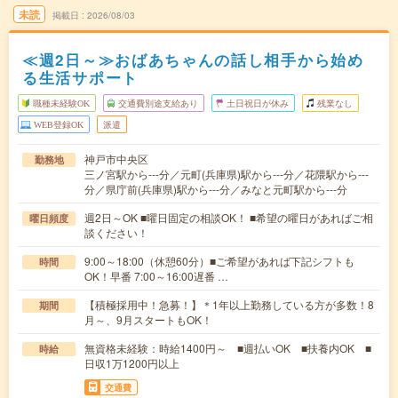
未読
掲載日
2026/08/03
≪週2日～≫おばあちゃんの話し相手から始め
る生活サポート
職種未経験OK
交通費別途支給あり
土日祝日が休み
残業なし
WEB登録OK
派遣
神戸市中央区
勤務地
三ノ宮駅から---分／元町(兵庫県)駅から---分／花隈駅から---
分／県庁前(兵庫県)駅から---分／みなと元町駅から---分
週2日～OK ■曜日固定の相談OK！ ■希望の曜日があればご相
曜日頻度
談ください！
9:00～18:00（休憩60分）■ご希望があれば下記シフトも
時間
OK！早番 7:00～16:00遅番 …
【積極採用中！急募！】＊1年以上勤務している方が多数！8
期間
月～、9月スタートもOK！
無資格未経験：時給1400円～ ■週払いOK ■扶養内OK ■
時給
日収1万1200円以上
交通費