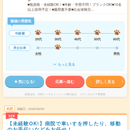
■無資格・未経験OK！■年齢・学歴不問！ブランクOK!■10名
以上採用予定！■履歴書不要■社会保険完…
職場の雰囲気
年齢層
20代
30代
40代
50代
60代
男女比率
女性
男性
もっと見る
気になる!
応募へ進む
詳しく見る
派遣会社
日研トータルソーシング株式会社 メディカルケア事業部
未読
掲載日
2026/08/09
NEW
【未経験OK!】病院で車いすを押したり、移動
のお手伝いなどをお任せ！