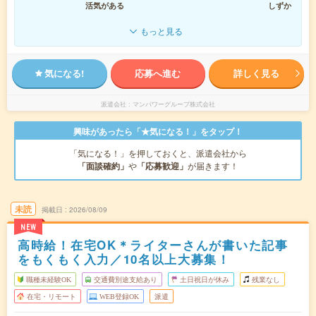
活気がある
しずか
もっと見る
気になる!
応募へ進む
詳しく見る
派遣会社
マンパワーグループ株式会社
興味があったら「★気になる！」をタップ！
「気になる！」を押しておくと、派遣会社から
「面談確約」
や
「応募歓迎」
が届きます！
未読
掲載日
2026/08/09
NEW
高時給！在宅OK＊ライターさんが書いた記事
をもくもく入力／10名以上大募集！
職種未経験OK
交通費別途支給あり
土日祝日が休み
残業なし
在宅・リモート
WEB登録OK
派遣