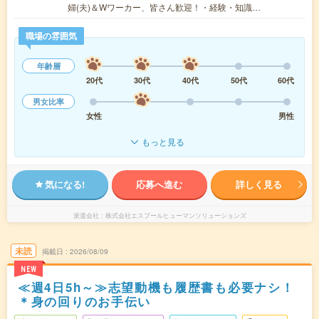
婦(夫)＆Wワーカー、皆さん歓迎！・経験・知識…
職場の雰囲気
年齢層
20代
30代
40代
50代
60代
男女比率
女性
男性
もっと見る
気になる!
応募へ進む
詳しく見る
派遣会社
株式会社エスプールヒューマンソリューションズ
未読
掲載日
2026/08/09
NEW
≪週4日5h～≫志望動機も履歴書も必要ナシ！
＊身の回りのお手伝い