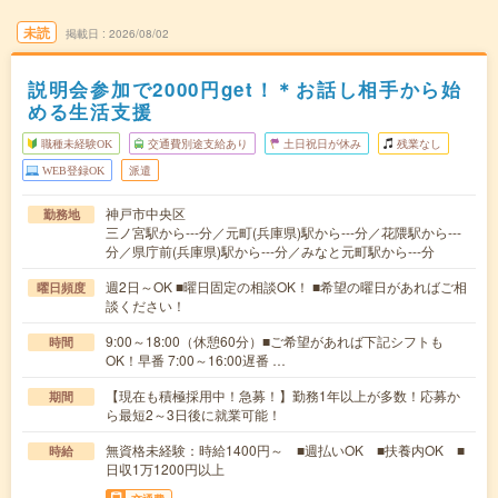
未読
掲載日
2026/08/02
説明会参加で2000円get！＊お話し相手から始
める生活支援
職種未経験OK
交通費別途支給あり
土日祝日が休み
残業なし
WEB登録OK
派遣
神戸市中央区
勤務地
三ノ宮駅から---分／元町(兵庫県)駅から---分／花隈駅から---
分／県庁前(兵庫県)駅から---分／みなと元町駅から---分
週2日～OK ■曜日固定の相談OK！ ■希望の曜日があればご相
曜日頻度
談ください！
9:00～18:00（休憩60分）■ご希望があれば下記シフトも
時間
OK！早番 7:00～16:00遅番 …
【現在も積極採用中！急募！】勤務1年以上が多数！応募か
期間
ら最短2～3日後に就業可能！
無資格未経験：時給1400円～ ■週払いOK ■扶養内OK ■
時給
日収1万1200円以上