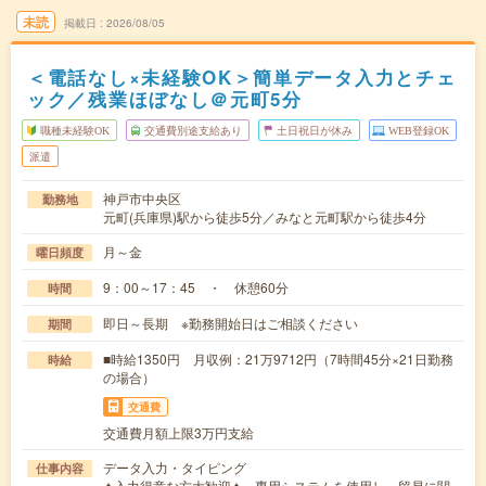
未読
掲載日
2026/08/05
＜電話なし×未経験OK＞簡単データ入力とチェ
ック／残業ほぼなし＠元町5分
職種未経験OK
交通費別途支給あり
土日祝日が休み
WEB登録OK
派遣
神戸市中央区
勤務地
元町(兵庫県)駅から徒歩5分／みなと元町駅から徒歩4分
月～金
曜日頻度
9：00～17：45 ・ 休憩60分
時間
即日～長期 ※勤務開始日はご相談ください
期間
■時給1350円 月収例：21万9712円（7時間45分×21日勤務
時給
の場合）
交通費
交通費月額上限3万円支給
データ入力・タイピング
仕事内容
✦入力得意な方大歓迎✦ 専用システムを使用し、貿易に関