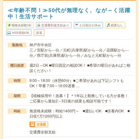
≪年齢不問！≫50代が無理なく、なが～く活躍
中！生活サポート
職種未経験OK
交通費別途支給あり
土日祝日が休み
残業なし
WEB登録OK
派遣
神戸市中央区
勤務地
三ノ宮駅から---分／元町(兵庫県)駅から---分／花隈駅から---
分／県庁前(兵庫県)駅から---分／みなと元町駅から---分
週2日～OK ■曜日固定の相談OK！ ■希望の曜日があればご相
曜日頻度
談ください！
9:00～18:00（休憩60分）■ご希望があれば下記シフトも
時間
OK！早番 7:00～16:00遅番 …
【積極採用中！急募！】＊1年以上勤務している方が多数！
期間
ご応募から最短2～3日後の就業も相談可能です！
無資格未経験：時給1400円～ ■週払いOK ■扶養内OK ■
時給
日収1万1200円以上
交通費
交通費全額支給