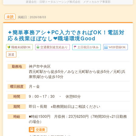
派遣会社
日研トータルソーシング株式会社 メディカルケア事業部
未読
掲載日
2026/08/03
✦簡単事務アシ✦PC入力できればOK！電話対
応＆残業ほぼなし❤職場環境Good
職種未経験OK
交通費別途支給あり
土日祝日が休み
WEB登録OK
派遣
神戸市中央区
勤務地
西元町駅から徒歩5分／みなと元町駅から徒歩5分／元町(兵
庫県)駅から徒歩10分
月～金
曜日頻度
9：00～17：30 ・ 休憩60分
時間
即日～長期 ※勤務開始日はご相談ください
期間
■時給1500円 月収例：23万6250円（7時間30分×21日勤務
時給
の場合）
交通費