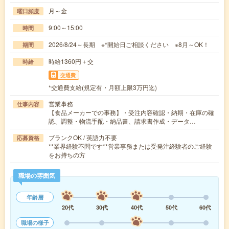
月～金
曜日頻度
9:00～15:00
時間
2026/8/24～長期 ※*開始日ご相談ください ※8月～OK！
期間
時給1360円＋交
時給
交通費
*交通費支給(規定有・月額上限3万円迄)
営業事務
仕事内容
【食品メーカーでの事務】・受注内容確認・納期・在庫の確
認、調整・物流手配・納品書、請求書作成・データ…
ブランクOK / 英語力不要
応募資格
**業界経験不問です**営業事務または受発注経験者のご経験
をお持ちの方
職場の雰囲気
年齢層
20代
30代
40代
50代
60代
職場の様子