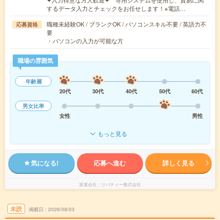
するデータ入力とチェックをお任せします！※電話…
職種未経験OK / ブランクOK / パソコンスキル不要 / 英語力不
応募資格
要
・パソコンの入力が可能な方
職場の雰囲気
年齢層
20代
30代
40代
50代
60代
男女比率
女性
男性
もっと見る
気になる!
応募へ進む
詳しく見る
派遣会社
リバティー株式会社
未読
掲載日
2026/08/03