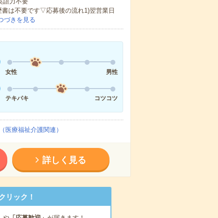
 英語力不要
歴書は不要です▽応募後の流れ1)翌営業日
つづきを見る
女性
男性
テキパキ
コツコツ
（医療福祉介護関連）
詳しく見る
クリック！
」
や
「応募歓迎」
が届きます！