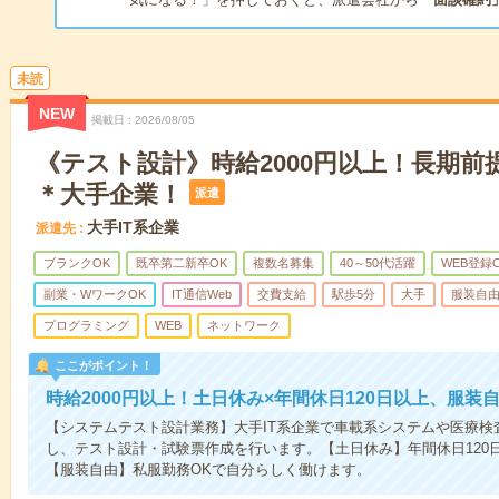
未読
NEW
掲載日
2026/08/05
《テスト設計》時給2000円以上！長期前
＊大手企業！
派遣
大手IT系企業
派遣先
ブランクOK
既卒第二新卒OK
複数名募集
40～50代活躍
WEB登録
副業・WワークOK
IT通信Web
交費支給
駅歩5分
大手
服装自
プログラミング
WEB
ネットワーク
ここがポイント！
時給2000円以上！土日休み×年間休日120日以上、服装
【システムテスト設計業務】大手IT系企業で車載系システムや医療検
し、テスト設計・試験票作成を行います。【土日休み】年間休日120
【服装自由】私服勤務OKで自分らしく働けます。