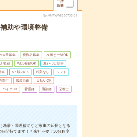
一括
応募
No.MNPWW8296733-04
理補助や環境整備
上の大量募集
複数名募集
友達と一緒OK
ふ歓迎
WEB登録OK
週2～3日勤務
仕事
5ｈ以内OK
残業なし
シフト
通勤可
服装自由
日払いOK
・バイクOK
看護師
薬剤師
栄養士
お洗濯・調理補助など家事の延長となる
の時間持てます！＊来社不要！30分程度