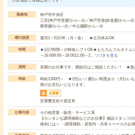
のお電話で登録は完了です！
勤務地
神戸市中央区
三宮(神戸市営)駅から---分／神戸空港(鉄道)駅から--
庫県)駅から---分／中公園駅から---分
曜日頻度
週3日～5日OK（月～金） ★土日休みOK
時間
★1日7時間～の時短シフトOK★もちろんフルタイムシ
～16:009:00～18:0011:00～2…
つづきを見る
期間
長期のお仕事です。開始日はご相談ください！ ★急
時給
時給1300円～ ★日払い／週払い制度あり（月払い
第のお支払いとなります。
交通費
交通費支給※規定有
仕事内容
その他営業・販売・サービス系
【カンタンな調理補助などのお仕事】施設スタッフの
体的には＞ ・調理補助・居室内・共有スペースのお