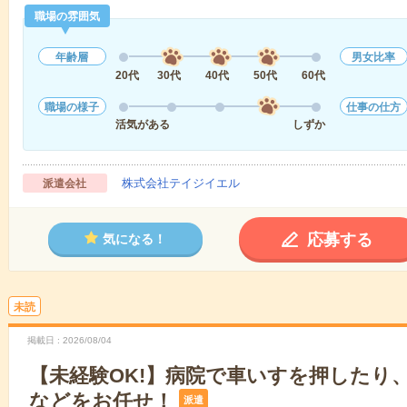
職場の雰囲気
年齢層
男女比率
20代
30代
40代
50代
60代
職場の様子
仕事の仕方
活気がある
しずか
株式会社テイジイエル
派遣会社
応募する
気になる！
未読
掲載日
2026/08/04
【未経験OK!】病院で車いすを押したり
などをお任せ！
派遣