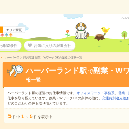
ヘル
エリア変更
た希望条件
お気に入りの派遣会社
ハーバーランド駅周辺 副業・WワークOKの派遣の仕事一覧
ハーバーランド駅
副業・Wワ
で
報一覧
ハーバーランド駅の派遣のお仕事情報です。
オフィスワーク・事務系
、
営業・
仕事を取り揃えています。副業・WワークOKの条件の他に、
交通費別途支給
どのこだわり条件も取り揃えています。
5
1
5
件中
～
件を表示中