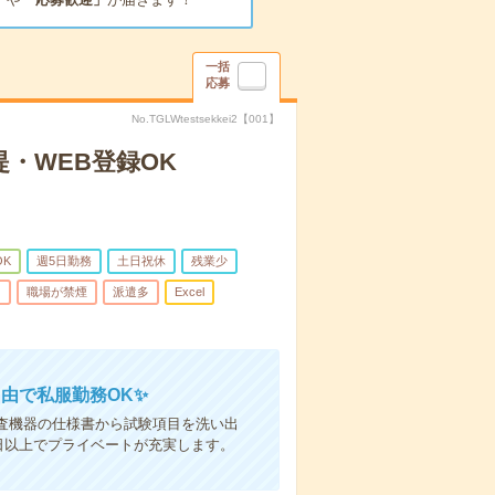
一括
応募
No.TGLWtestsekkei2【001】
提・WEB登録OK
OK
週5日勤務
土日祝休
残業少
由
職場が禁煙
派遣多
Excel
自由で私服勤務OK✨
査機器の仕様書から試験項目を洗い出
日以上でプライベートが充実します。