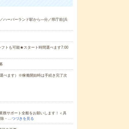
-分／ハーバーランド駅から---分／県庁前(兵
フトも可能★スタート時間選べます7:00
募
も選べます）※稼働開始時は手続き完了次
業務サポート全般をお願いします！＜具
掃除・…
つづきを見る