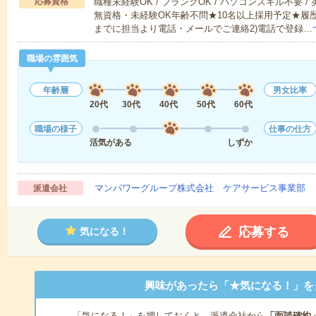
応募資格
職種未経験OK / ブランクOK / パソコンスキル不要 /
無資格・未経験OK年齢不問★10名以上採用予定★履
までに担当より電話・メールでご連絡2)電話で登録…
職場の雰囲気
年齢層
男女比率
20代
30代
40代
50代
60代
職場の様子
仕事の仕方
活気がある
しずか
マンパワーグループ株式会社 ケアサービス事業部 
派遣会社
応募する
気になる！
興味があったら「★気になる！」を
「気になる！」を押しておくと、派遣会社から
「面談確約