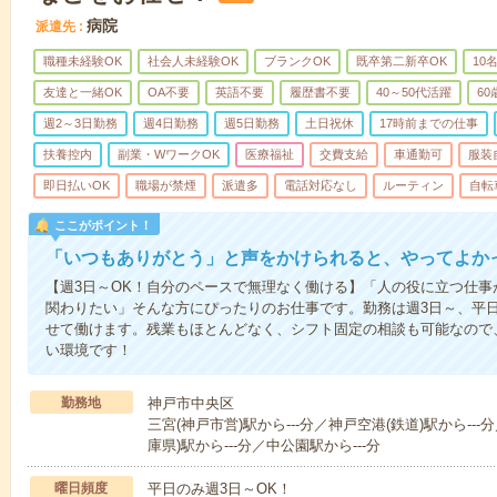
病院
派遣先
職種未経験OK
社会人未経験OK
ブランクOK
既卒第二新卒OK
10
友達と一緒OK
OA不要
英語不要
履歴書不要
40～50代活躍
6
週2～3日勤務
週4日勤務
週5日勤務
土日祝休
17時前までの仕事
扶養控内
副業・WワークOK
医療福祉
交費支給
車通勤可
服装
即日払いOK
職場が禁煙
派遣多
電話対応なし
ルーティン
自転
ここがポイント！
「いつもありがとう」と声をかけられると、やってよかっ
【週3日～OK！自分のペースで無理なく働ける】「人の役に立つ仕
関わりたい」そんな方にぴったりのお仕事です。勤務は週3日～、平
せて働けます。残業もほとんどなく、シフト固定の相談も可能なので
い環境です！
勤務地
神戸市中央区
三宮(神戸市営)駅から---分／神戸空港(鉄道)駅から--
庫県)駅から---分／中公園駅から---分
曜日頻度
平日のみ週3日～OK！