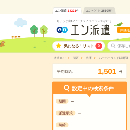
エン派遣
23221
件
エンバイト
28905
件
ちょうど良いワークライフバランスが叶う
関西版
気になる！リスト
0
保存し
派遣TOP
関西
兵庫
ハーバーランド駅周辺
,
1
5
0
1
平均時給:
円
設定中の検索条件
期間
---
派遣形式
---
時給
---