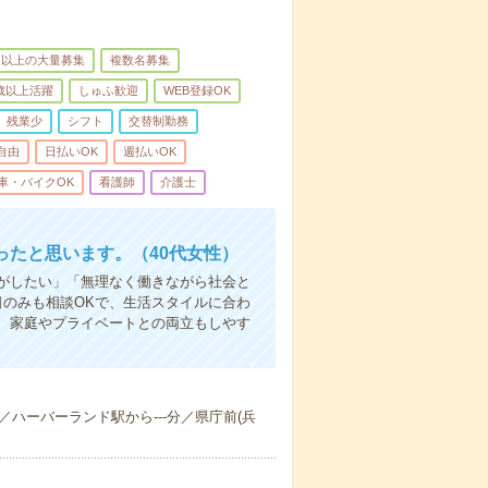
名以上の大量募集
複数名募集
0歳以上活躍
しゅふ歓迎
WEB登録OK
残業少
シフト
交替制勤務
自由
日払いOK
週払いOK
車・バイクOK
看護師
介護士
たと思います。（40代女性）
事がしたい」「無理なく働きながら社会と
日のみも相談OKで、生活スタイルに合わ
、家庭やプライベートとの両立もしやす
-分／ハーバーランド駅から---分／県庁前(兵