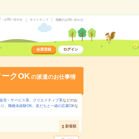
プ・お問い合わせ
サイトマップ
掲載のお問い合わせ
会員登録
ログイン
ークOK
の派遣のお仕事情
販売・サービス系
、
クリエイティブ系
などのお
あり
、
職種未経験OK
、
友だちと一緒の応募OK
な
新着順