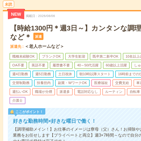
未読
NEW
掲載日
2026/08/06
【時給1300円＊週3日～】カンタンな調
など＊
派遣
＜老人ホームなど＞
派遣先
職種未経験OK
ブランクOK
大学生歓迎
既卒第二新卒OK
10名以
OA不要
英語不要
履歴書不要
40～50代活躍
60歳以上活躍
しゅ
週4日勤務
週5日勤務
土日祝休
朝10時以降スタート
16時前までの
交替制勤務
扶養控内
副業・WワークOK
医療福祉
交費支給
車
週払いOK
職場が分煙
派遣多
電話対応なし
ルーティン
自転車
介護士
ここがポイント！
好きな勤務時間×好きな曜日で働く！
【調理補助メイン！】お仕事のイメージは寮母（父）さん！お掃除や
業務をお任せします【プライベートと両立】週3×7時間～なので自分