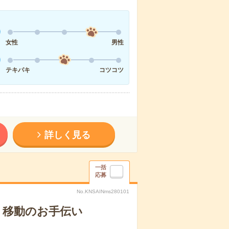
女性
男性
テキパキ
コツコツ
詳しく見る
一括
応募
No.KNSAINms280101
、移動のお手伝い