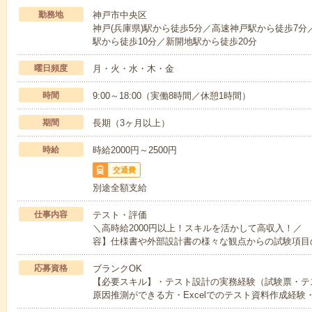
勤務地
神戸市中央区
神戸(兵庫県)駅から徒歩5分／高速神戸駅から徒歩7
駅から徒歩10分／新開地駅から徒歩20分
曜日頻度
月・火・水・木・金
時間
9:00～18:00（実働8時間／休憩1時間）
期間
長期（3ヶ月以上）
時給
時給2000円～2500円
交通費
別途全額支給
仕事内容
テスト・評価
＼高時給2000円以上！スキルを活かして高収入！／
容】仕様書や外部設計書の様々な観点からの試験項目
応募資格
ブランクOK
【必要スキル】・テスト設計の実務経験（試験票・テ
原因推測ができる方・Excelでのテスト資料作成経験