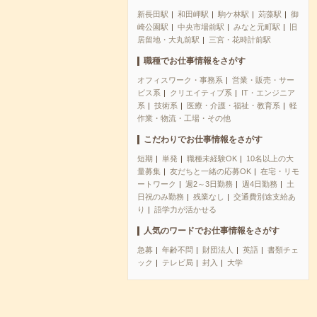
新長田駅
和田岬駅
駒ケ林駅
苅藻駅
御
崎公園駅
中央市場前駅
みなと元町駅
旧
居留地・大丸前駅
三宮・花時計前駅
職種でお仕事情報をさがす
オフィスワーク・事務系
営業・販売・サー
ビス系
クリエイティブ系
IT・エンジニア
系
技術系
医療・介護・福祉・教育系
軽
作業・物流・工場・その他
こだわりでお仕事情報をさがす
短期
単発
職種未経験OK
10名以上の大
量募集
友だちと一緒の応募OK
在宅・リモ
ートワーク
週2～3日勤務
週4日勤務
土
日祝のみ勤務
残業なし
交通費別途支給あ
り
語学力が活かせる
人気のワードでお仕事情報をさがす
急募
年齢不問
財団法人
英語
書類チェ
ック
テレビ局
封入
大学