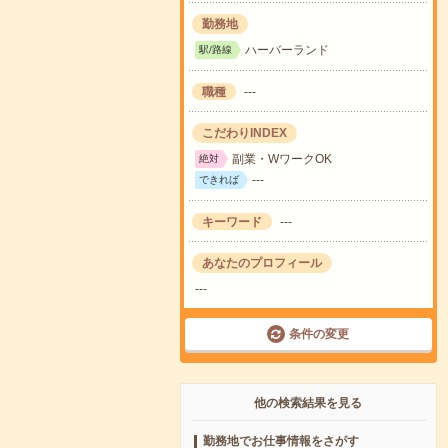
勤務地
ハーバーランド
駅/路線
職種
---
こだわりINDEX
副業・WワークOK
絶対
---
できれば
キーワード
---
あなたのプロフィール
---
条件の変更
他の検索結果を見る
勤務地でお仕事情報をさがす