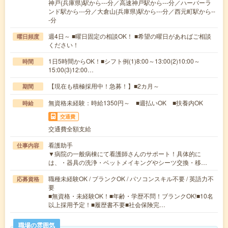
神戸(兵庫県)駅から---分／高速神戸駅から---分／ハーバーラ
ンド駅から---分／大倉山(兵庫県)駅から---分／西元町駅から--
-分
週4日～ ■曜日固定の相談OK！ ■希望の曜日があればご相談
曜日頻度
ください！
1日5時間からOK！■シフト例(1)8:00～13:00(2)10:00～
時間
15:00(3)12:00…
【現在も積極採用中！急募！】■2カ月～
期間
無資格未経験：時給1350円～ ■週払いOK ■扶養内OK
時給
交通費
交通費全額支給
看護助手
仕事内容
▼病院の一般病棟にて看護師さんのサポート！具体的に
は、・器具の洗浄・ベットメイキングやシーツ交換・移…
職種未経験OK / ブランクOK / パソコンスキル不要 / 英語力不
応募資格
要
■無資格・未経験OK！■年齢・学歴不問！ブランクOK!■10名
以上採用予定！■履歴書不要■社会保険完…
職場の雰囲気