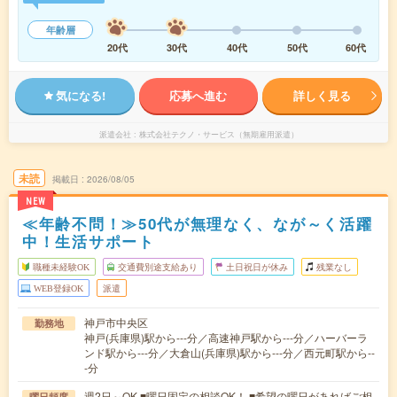
年齢層
20代
30代
40代
50代
60代
気になる!
応募へ進む
詳しく見る
派遣会社
株式会社テクノ・サービス（無期雇用派遣）
未読
掲載日
2026/08/05
NEW
≪年齢不問！≫50代が無理なく、なが～く活躍
中！生活サポート
職種未経験OK
交通費別途支給あり
土日祝日が休み
残業なし
WEB登録OK
派遣
神戸市中央区
勤務地
神戸(兵庫県)駅から---分／高速神戸駅から---分／ハーバーラ
ンド駅から---分／大倉山(兵庫県)駅から---分／西元町駅から--
-分
週2日～OK ■曜日固定の相談OK！ ■希望の曜日があればご相
曜日頻度