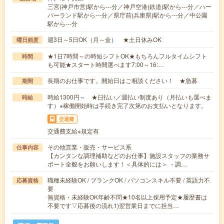
三宮(神戸市営)駅から---分／神戸空港(鉄道)駅から---分／ハー
バーランド駅から---分／県庁前(兵庫県)駅から---分／中公園
駅から---分
週3日～5日OK（月～金） ★土日休みOK
曜日頻度
★1日7時間～の時短シフトOK★もちろんフルタイムシフト
時間
も可能★スタート時間選べます7:00～16:…
長期のお仕事です。開始日はご相談ください！ ★急募
期間
時給1300円～ ★日払い／週払い制度あり（月払いも選べま
時給
す）※稼働開始時は手続き完了次第のお支払いとなります。
交通費
交通費支給※規定有
その他営業・販売・サービス系
仕事内容
【カンタンな調理補助などのお仕事】施設スタッフの業務サ
ポート全般をお願いします！＜具体的には＞ ・調…
職種未経験OK / ブランクOK / パソコンスキル不要 / 英語力不
応募資格
要
無資格・未経験OK年齢不問★10名以上採用予定★履歴書は
不要です▽応募後の流れ1)翌営業日までに担当…