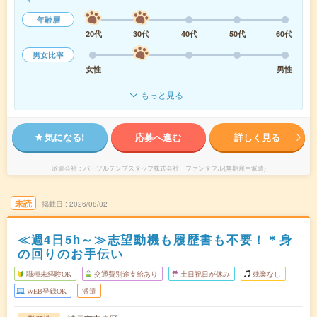
年齢層
20代
30代
40代
50代
60代
男女比率
女性
男性
もっと見る
気になる!
応募へ進む
詳しく見る
派遣会社
パーソルテンプスタッフ株式会社 ファンタブル(無期雇用派遣)
未読
掲載日
2026/08/02
≪週4日5h～≫志望動機も履歴書も不要！＊身
の回りのお手伝い
職種未経験OK
交通費別途支給あり
土日祝日が休み
残業なし
WEB登録OK
派遣