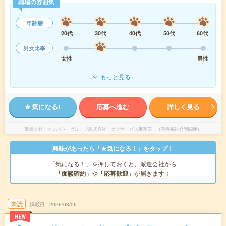
職場の雰囲気
年齢層
20代
30代
40代
50代
60代
男女比率
女性
男性
もっと見る
気になる!
応募へ進む
詳しく見る
派遣会社
マンパワーグループ株式会社 ケアサービス事業部 （医療福祉介護関連）
興味があったら「★気になる！」をタップ！
「気になる！」を押しておくと、派遣会社から
「面談確約」
や
「応募歓迎」
が届きます！
未読
掲載日
2026/08/06
NEW