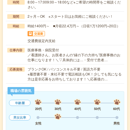
8:00～17:009:00～18:00など※ご希望の時間帯をご相談くだ
時間
さい。
2ヶ月～OK ※スタート日はお気軽にご相談ください！
期間
時給1400円～ ■月収22.4万円～（日収1万1200円×20日）
時給
交通費
交通費規定内支給
医療事務・病院受付
仕事内容
／看護師さん、お医者さんの“縁の下の力持ち”医療事務のお
仕事になります！＼▽具体的には…・受付で患者…
ブランクOK / パソコンスキル不要 / 英語力不要
応募資格
※履歴書不要・来社不要で電話相談もOK！少しでも気になる
方は是非応募をお待ちしております！＼応募後の…
職場の雰囲気
年齢層
20代
30代
40代
50代
60代
男女比率
女性
男性