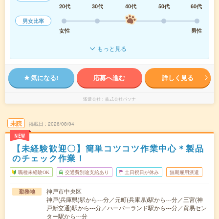
20代
30代
40代
50代
60代
男女比率
女性
男性
もっと見る
気になる!
応募へ進む
詳しく見る
派遣会社
株式会社パソナ
未読
掲載日
2026/08/04
NEW
【未経験歓迎〇】簡単コツコツ作業中心＊製品
のチェック作業！
職種未経験OK
交通費別途支給あり
土日祝日が休み
無期雇用派遣
神戸市中央区
勤務地
神戸(兵庫県)駅から---分／元町(兵庫県)駅から---分／三宮(神
戸新交通)駅から---分／ハーバーランド駅から---分／貿易セン
ター駅から---分