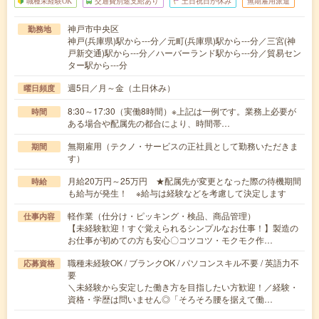
職種未経験OK
交通費別途支給あり
土日祝日が休み
無期雇用派遣
神戸市中央区
勤務地
神戸(兵庫県)駅から---分／元町(兵庫県)駅から---分／三宮(神
戸新交通)駅から---分／ハーバーランド駅から---分／貿易セン
ター駅から---分
週5日／月～金（土日休み）
曜日頻度
8:30～17:30（実働8時間）※上記は一例です。業務上必要が
時間
ある場合や配属先の都合により、時間帯…
無期雇用（テクノ・サービスの正社員として勤務いただきま
期間
す）
月給20万円～25万円 ★配属先が変更となった際の待機期間
時給
も給与が発生！ ※給与は経験などを考慮して決定します
軽作業（仕分け・ピッキング・検品、商品管理）
仕事内容
【未経験歓迎！すぐ覚えられるシンプルなお仕事！】製造の
お仕事が初めての方も安心〇コツコツ・モクモク作…
職種未経験OK / ブランクOK / パソコンスキル不要 / 英語力不
応募資格
要
＼未経験から安定した働き方を目指したい方歓迎！／経験・
資格・学歴は問いません◎「そろそろ腰を据えて働…