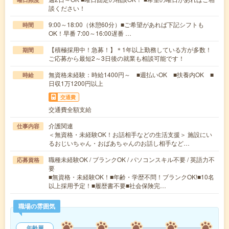
談ください！
9:00～18:00（休憩60分）■ご希望があれば下記シフトも
時間
OK！早番 7:00～16:00遅番 …
【積極採用中！急募！】＊1年以上勤務している方が多数！
期間
ご応募から最短2～3日後の就業も相談可能です！
無資格未経験：時給1400円～ ■週払いOK ■扶養内OK ■
時給
日収1万1200円以上
交通費
交通費全額支給
介護関連
仕事内容
＜無資格・未経験OK！お話相手などの生活支援＞ 施設にい
るおじいちゃん・おばあちゃんのお話し相手など…
職種未経験OK / ブランクOK / パソコンスキル不要 / 英語力不
応募資格
要
■無資格・未経験OK！■年齢・学歴不問！ブランクOK!■10名
以上採用予定！■履歴書不要■社会保険完…
職場の雰囲気
年齢層