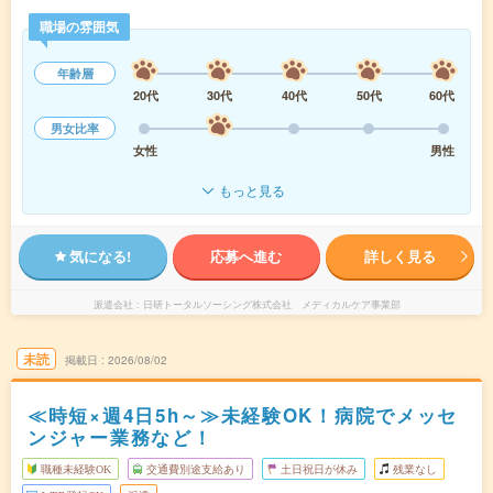
職場の雰囲気
年齢層
20代
30代
40代
50代
60代
男女比率
女性
男性
もっと見る
気になる!
応募へ進む
詳しく見る
派遣会社
日研トータルソーシング株式会社 メディカルケア事業部
未読
掲載日
2026/08/02
≪時短×週4日5h～≫未経験OK！病院でメッセ
ンジャー業務など！
職種未経験OK
交通費別途支給あり
土日祝日が休み
残業なし