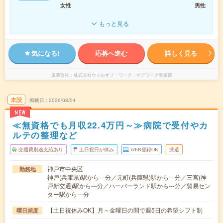
女性
男性
もっと見る
気になる!
応募へ進む
詳しく見る
派遣会社
株式会社ウィルオブ・ワーク ケアワーク事業部
未読
掲載日
2026/08/04
NEW
≪無資格でも月収22.4万円～≫病院で受付やカ
ルテの整理など
交通費別途支給あり
土日祝日が休み
WEB登録OK
派遣
神戸市中央区
勤務地
神戸(兵庫県)駅から---分／元町(兵庫県)駅から---分／三宮(神
戸新交通)駅から---分／ハーバーランド駅から---分／貿易セン
ター駅から---分
【土日祝休みOK】月～金曜日の間で週5日の希望シフト制
曜日頻度