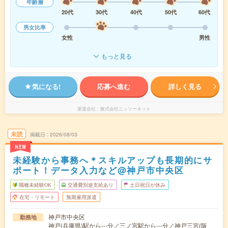
年齢層
20代
30代
40代
50代
60代
男女比率
女性
男性
もっと見る
気になる!
応募へ進む
詳しく見る
派遣会社
株式会社ニッソーネット
未読
掲載日
2026/08/03
NEW
未経験から事務へ＊スキルアップも長期的にサ
ポート！データ入力など@神戸市中央区
職種未経験OK
交通費別途支給あり
土日祝日が休み
在宅・リモート
無期雇用派遣
神戸市中央区
勤務地
神戸(兵庫県)駅から---分／三ノ宮駅から---分／神戸三宮(阪