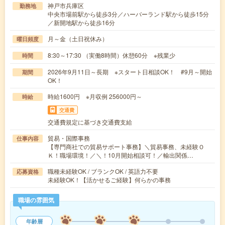
神戸市兵庫区
勤務地
中央市場前駅から徒歩3分／ハーバーランド駅から徒歩15分
／新開地駅から徒歩16分
月～金（土日祝休み）
曜日頻度
8:30～17:30 （実働8時間）休憩60分 ※残業少
時間
2026年9月11日～長期 ※スタート日相談OK！ #9月～開始
期間
OK！
時給1600円 ※月収例 256000円～
時給
交通費
交通費規定に基づき交通費支給
貿易・国際事務
仕事内容
【専門商社での貿易サポート事務】＼貿易事務、未経験Ｏ
Ｋ！職場環境！／＼！10月開始相談可！／輸出関係…
職種未経験OK / ブランクOK / 英語力不要
応募資格
未経験OK！【活かせるご経験】何らかの事務
職場の雰囲気
年齢層