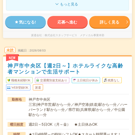
もっと見る
気になる!
応募へ進む
詳しく見る
派遣会社
株式会社スタッフサービス メディカル事業本部
未読
掲載日
2026/08/03
NEW
神戸市中央区【週2日～】ホテルライクな高齢
者マンションで生活サポート
職種未経験OK
交通費別途支給あり
土日祝日が休み
残業なし
WEB登録OK
派遣
神戸市中央区
勤務地
三宮(神戸市営)駅から---分／神戸空港(鉄道)駅から---分／ハー
バーランド駅から---分／県庁前(兵庫県)駅から---分／中公園
駅から---分
週2日～5日OK（月～金） ★土日休みOK
曜日頻度
★1日4時間～の時短シフトOK★スタート時間選べます！
時間