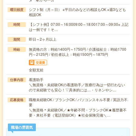
シフト制（月～日） ※平日のみなどの相談もOK ※週3なども
曜日頻度
相談OK
【シフト例】07:00～16:0009:00～18:0017:00～09:00※ 上記
時間
は一例です！そ…
即日～2ヶ月以上
期間
無資格の方：時給1400円～1750円 / 介護福祉士：時給1700
時給
円～2125円 / 初任者以上：時給1500円～1875円
交通費
全額支給
看護助手
仕事内容
＼無資格・未経験OKの看護助手／医療行為は一切行わない
ので未経験でも安心！▽具体的には…・リネンやシ…
職種未経験OK / ブランクOK / パソコンスキル不要 / 英語力不
応募資格
要
＼無資格＊未経験OK／★年齢不問・ブランクOK★履歴書不
要・来社不要（電話登録OK）★社会保険完備＼…
職場の雰囲気