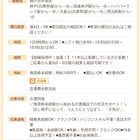
神戸市中央区
勤務地
神戸(兵庫県)駅から---分／高速神戸駅から---分／ハーバーラ
ンド駅から---分／大倉山(兵庫県)駅から---分／西元町駅から--
-分
週4日～OK ■曜日固定の相談OK！ ■希望の曜日があればご相
曜日頻度
談ください！
1日5時間からOK！■シフト例(1)8:00～13:00(2)10:00～
時間
15:00(3)12:00…
【積極採用中！急募！】＊1年以上勤務している方が多数！
期間
ご応募から最短2～3日後の就業も相談可能です！
無資格未経験：時給1400円～ ■週払いOK ■扶養内OK
時給
交通費
交通費全額支給
介護関連
仕事内容
／無資格未経験から始める介護施設での生活サポート！＼
「話し相手になって、うんうんとうなずく」「天気が…
職種未経験OK / ブランクOK / パソコンスキル不要 / 英語力不
応募資格
要
■無資格・未経験OK！■年齢・学歴不問！ブランクOK!■10名
以上採用予定！■履歴書不要■社会保険完…