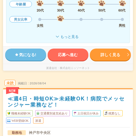
年齢層
20代
30代
40代
50代
60代
男女比率
女性
男性
もっと見る
気になる!
応募へ進む
詳しく見る
派遣会社
株式会社ニッソーネット
未読
掲載日
2026/08/04
NEW
≪週4日・時短OK≫未経験OK！病院でメッセ
ンジャー業務など！
職種未経験OK
交通費別途支給あり
土日祝日が休み
残業なし
WEB登録OK
派遣
神戸市中央区
勤務地