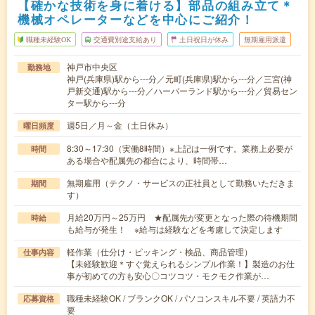
【確かな技術を身に着ける】部品の組み立て＊
機械オペレーターなどを中心にご紹介！
職種未経験OK
交通費別途支給あり
土日祝日が休み
無期雇用派遣
神戸市中央区
勤務地
神戸(兵庫県)駅から---分／元町(兵庫県)駅から---分／三宮(神
戸新交通)駅から---分／ハーバーランド駅から---分／貿易セン
ター駅から---分
週5日／月～金（土日休み）
曜日頻度
8:30～17:30（実働8時間）※上記は一例です。業務上必要が
時間
ある場合や配属先の都合により、時間帯…
無期雇用（テクノ・サービスの正社員として勤務いただきま
期間
す）
月給20万円～25万円 ★配属先が変更となった際の待機期間
時給
も給与が発生！ ※給与は経験などを考慮して決定します
軽作業（仕分け・ピッキング・検品、商品管理）
仕事内容
【未経験歓迎＊すぐ覚えられるシンプル作業！】製造のお仕
事が初めての方も安心〇コツコツ・モクモク作業が…
職種未経験OK / ブランクOK / パソコンスキル不要 / 英語力不
応募資格
要