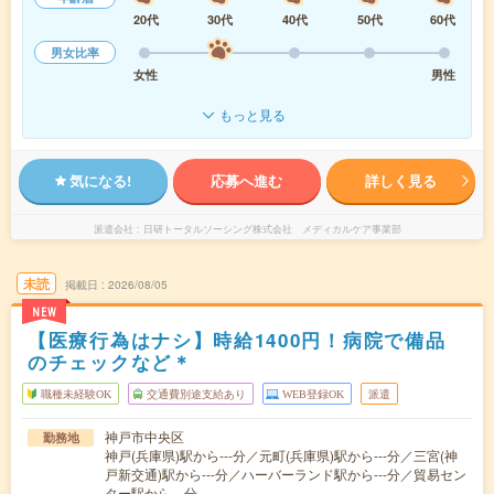
20代
30代
40代
50代
60代
男女比率
女性
男性
もっと見る
気になる!
応募へ進む
詳しく見る
派遣会社
日研トータルソーシング株式会社 メディカルケア事業部
未読
掲載日
2026/08/05
NEW
【医療行為はナシ】時給1400円！病院で備品
のチェックなど＊
職種未経験OK
交通費別途支給あり
WEB登録OK
派遣
神戸市中央区
勤務地
神戸(兵庫県)駅から---分／元町(兵庫県)駅から---分／三宮(神
戸新交通)駅から---分／ハーバーランド駅から---分／貿易セン
ター駅から---分