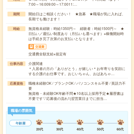
7:00～16:009:00～17:0011:…
開始日はご相談ください！ ★急募 ★職場が気に入れば、
期間
長期でも働けます！
無資格未経験：時給1350円～ 経験者：時給1500円～ ★
時給
日払い／週払い制度あり（月払いも選べます）※稼働開始時
は手続き完了次第のお支払いとなります。
交通費
交通費全額支給※規定有
介護関連
仕事内容
＊入居者の方の「ありがとう」が嬉しい＊お年寄りを笑顔に
する介護のお仕事です。おじいちゃん、おばあちゃ…
職種未経験OK / ブランクOK / パソコンスキル不要 / 英語力不
応募資格
要
無資格・未経験OK年齢不問★10名以上採用予定★履歴書は
不要です▽応募後の流れ1)翌営業日までに担当…
職場の雰囲気
年齢層
20代
30代
40代
50代
60代