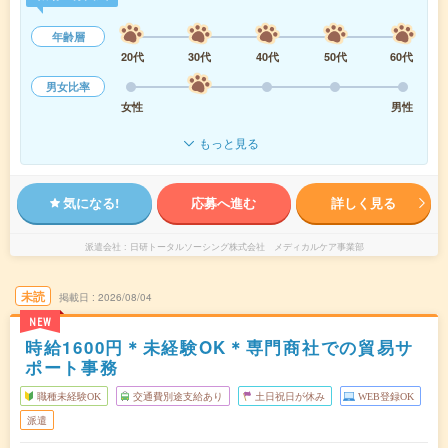
年齢層
20代
30代
40代
50代
60代
男女比率
女性
男性
もっと見る
気になる!
応募へ進む
詳しく見る
派遣会社
日研トータルソーシング株式会社 メディカルケア事業部
未読
掲載日
2026/08/04
NEW
時給1600円＊未経験OK＊専門商社での貿易サ
ポート事務
職種未経験OK
交通費別途支給あり
土日祝日が休み
WEB登録OK
派遣