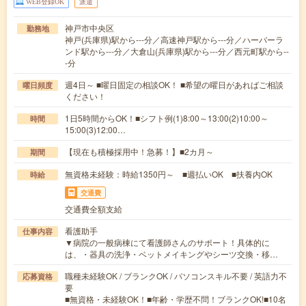
WEB登録OK
派遣
神戸市中央区
勤務地
神戸(兵庫県)駅から---分／高速神戸駅から---分／ハーバーラ
ンド駅から---分／大倉山(兵庫県)駅から---分／西元町駅から--
-分
週4日～ ■曜日固定の相談OK！ ■希望の曜日があればご相談
曜日頻度
ください！
1日5時間からOK！■シフト例(1)8:00～13:00(2)10:00～
時間
15:00(3)12:00…
【現在も積極採用中！急募！】■2カ月～
期間
無資格未経験：時給1350円～ ■週払いOK ■扶養内OK
時給
交通費
交通費全額支給
看護助手
仕事内容
▼病院の一般病棟にて看護師さんのサポート！具体的に
は、・器具の洗浄・ベットメイキングやシーツ交換・移…
職種未経験OK / ブランクOK / パソコンスキル不要 / 英語力不
応募資格
要
■無資格・未経験OK！■年齢・学歴不問！ブランクOK!■10名