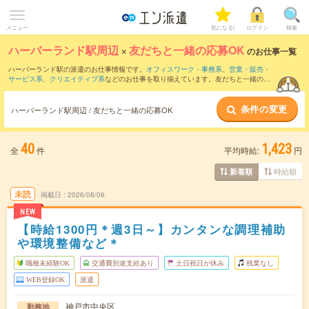
メニュー
気になる!
ログイン
検索
ハーバーランド駅周辺
×
友だちと一緒の応募OK
のお仕事一覧
ハーバーランド駅の派遣のお仕事情報です。
オフィスワーク・事務系
、
営業・販売・
サービス系
、
クリエイティブ系
などのお仕事を取り揃えています。友だちと一緒の応
募OKの条件の他に、
交通費別途支給あり
、
職種未経験OK
、
週4日勤務
などのこだわり
条件も取り揃えています。
条件の変更
ハーバーランド駅周辺 / 友だちと一緒の応募OK
40
1,423
全
件
平均時給:
円
時給順
新着順
未読
掲載日
2026/08/06
NEW
【時給1300円＊週3日～】カンタンな調理補助
や環境整備など＊
職種未経験OK
交通費別途支給あり
土日祝日が休み
残業なし
WEB登録OK
派遣
神戸市中央区
勤務地