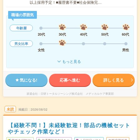
以上採用予定！■履歴書不要■社会保険完…
職場の雰囲気
年齢層
20代
30代
40代
50代
60代
男女比率
女性
男性
もっと見る
気になる!
応募へ進む
詳しく見る
派遣会社
日研トータルソーシング株式会社 メディカルケア事業部
未読
掲載日
2026/08/02
【経験不問！】未経験歓迎！部品の機械セット
やチェック作業など！