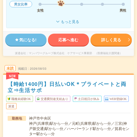
男女比率
女性
男性
もっと見る
気になる!
応募へ進む
詳しく見る
派遣会社
マンパワーグループ株式会社 ケアサービス事業部 （医療福祉介護関連）
未読
掲載日
2026/08/03
NEW
【時給1400円】日払いOK＊プライベートと両
立⇒生活サポ
職種未経験OK
交通費別途支給あり
土日祝日が休み
WEB登録OK
派遣
神戸市中央区
勤務地
神戸(兵庫県)駅から---分／元町(兵庫県)駅から---分／三宮(神
戸新交通)駅から---分／ハーバーランド駅から---分／貿易セン
ター駅から---分