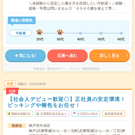
＼未経験から安定した働き方を目指したい方歓迎！／経験・
資格・学歴は問いません◎「そろそろ腰を据えて専…
職場の雰囲気
年齢層
20代
30代
40代
50代
60代
気になる!
応募へ進む
詳しく見る
派遣会社
株式会社テクノ・サービス（無期雇用派遣）
未読
掲載日
2026/08/06
NEW
【社会人デビュー歓迎〇】正社員の安定環境！
ピッキングや梱包をお任せ！
職種未経験OK
交通費別途支給あり
土日祝日が休み
無期雇用派遣
神戸市中央区
勤務地
神戸(兵庫県)駅から---分／元町(兵庫県)駅から---分／三宮(神