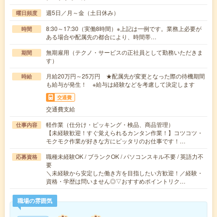
週5日／月～金（土日休み）
曜日頻度
8:30～17:30（実働8時間）※上記は一例です。業務上必要が
時間
ある場合や配属先の都合により、時間帯…
無期雇用（テクノ・サービスの正社員として勤務いただきま
期間
す）
月給20万円～25万円 ★配属先が変更となった際の待機期間
時給
も給与が発生！ ※給与は経験などを考慮して決定します
交通費
交通費支給
軽作業（仕分け・ピッキング・検品、商品管理）
仕事内容
【未経験歓迎！すぐ覚えられるカンタン作業！】コツコツ・
モクモク作業が好きな方にピッタリのお仕事です！…
職種未経験OK / ブランクOK / パソコンスキル不要 / 英語力不
応募資格
要
＼未経験から安定した働き方を目指したい方歓迎！／経験・
資格・学歴は問いません◎▽おすすめポイントリク…
職場の雰囲気