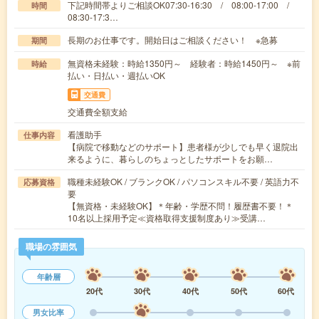
下記時間帯よりご相談OK07:30-16:30 / 08:00-17:00 /
時間
08:30-17:3…
長期のお仕事です。開始日はご相談ください！ ※急募
期間
無資格未経験：時給1350円～ 経験者：時給1450円～ ※前
時給
払い・日払い・週払いOK
交通費
交通費全額支給
看護助手
仕事内容
【病院で移動などのサポート】患者様が少しでも早く退院出
来るように、暮らしのちょっとしたサポートをお願…
職種未経験OK / ブランクOK / パソコンスキル不要 / 英語力不
応募資格
要
【無資格・未経験OK】＊年齢・学歴不問！履歴書不要！＊
10名以上採用予定≪資格取得支援制度あり≫受講…
職場の雰囲気
年齢層
20代
30代
40代
50代
60代
男女比率