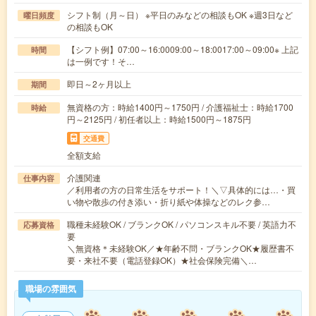
シフト制（月～日） ※平日のみなどの相談もOK ※週3日など
曜日頻度
の相談もOK
【シフト例】07:00～16:0009:00～18:0017:00～09:00※ 上記
時間
は一例です！そ…
即日～2ヶ月以上
期間
無資格の方：時給1400円～1750円 / 介護福祉士：時給1700
時給
円～2125円 / 初任者以上：時給1500円～1875円
交通費
全額支給
介護関連
仕事内容
／利用者の方の日常生活をサポート！＼▽具体的には…・買
い物や散歩の付き添い・折り紙や体操などのレク参…
職種未経験OK / ブランクOK / パソコンスキル不要 / 英語力不
応募資格
要
＼無資格＊未経験OK／★年齢不問・ブランクOK★履歴書不
要・来社不要（電話登録OK）★社会保険完備＼…
職場の雰囲気