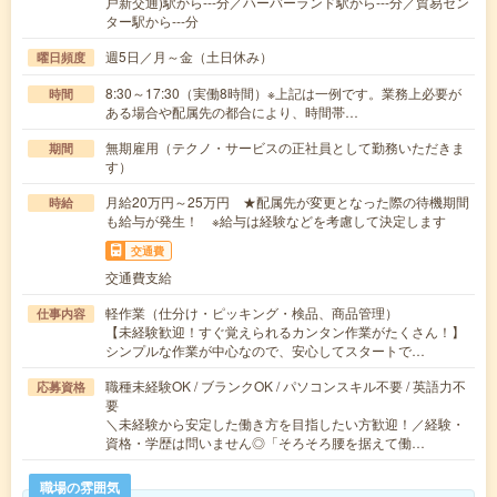
戸新交通)駅から---分／ハーバーランド駅から---分／貿易セン
ター駅から---分
週5日／月～金（土日休み）
曜日頻度
8:30～17:30（実働8時間）※上記は一例です。業務上必要が
時間
ある場合や配属先の都合により、時間帯…
無期雇用（テクノ・サービスの正社員として勤務いただきま
期間
す）
月給20万円～25万円 ★配属先が変更となった際の待機期間
時給
も給与が発生！ ※給与は経験などを考慮して決定します
交通費
交通費支給
軽作業（仕分け・ピッキング・検品、商品管理）
仕事内容
【未経験歓迎！すぐ覚えられるカンタン作業がたくさん！】
シンプルな作業が中心なので、安心してスタートで…
職種未経験OK / ブランクOK / パソコンスキル不要 / 英語力不
応募資格
要
＼未経験から安定した働き方を目指したい方歓迎！／経験・
資格・学歴は問いません◎「そろそろ腰を据えて働…
職場の雰囲気