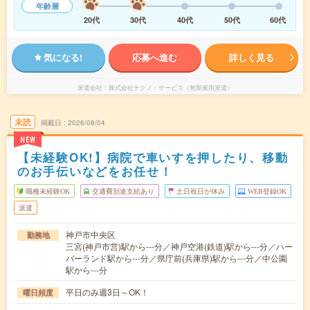
年齢層
20代
30代
40代
50代
60代
気になる!
応募へ進む
詳しく見る
派遣会社
株式会社テクノ・サービス（無期雇用派遣）
未読
掲載日
2026/08/04
NEW
【未経験OK!】病院で車いすを押したり、移動
のお手伝いなどをお任せ！
職種未経験OK
交通費別途支給あり
土日祝日が休み
WEB登録OK
派遣
神戸市中央区
勤務地
三宮(神戸市営)駅から---分／神戸空港(鉄道)駅から---分／ハー
バーランド駅から---分／県庁前(兵庫県)駅から---分／中公園
駅から---分
平日のみ週3日～OK！
曜日頻度