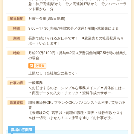
急・神戸高速)駅から---分／高速神戸駅から---分／ハーバーラ
ンド駅から---分
月曜～金曜(週5日勤務)
曜日頻度
9:00～17:30(実働7時間30分／休憩1時間)※就業先による
時間
長期で続けられるお仕事です！ ■就業先との社員登用もサ
期間
ポートいたします！
月給20万2100円＋賞与年2回 ※所定労働時間7.5時間の就業先
時給
の場合
交通費
上限なし（当社規定に基づく）
一般事務
仕事内容
＼お任せするのは…シンプルな事務メイン／▼具体的には…
＊商品データの入力・チェック＊資料作成のサポー…
職種未経験OK / ブランクOK / パソコンスキル不要 / 英語力不
応募資格
要
【未経験OK】高卒以上前職の職種・業界・経験年数やスキ
ルは一切問いません！エン派遣を通じてお仕事が決…
職場の雰囲気