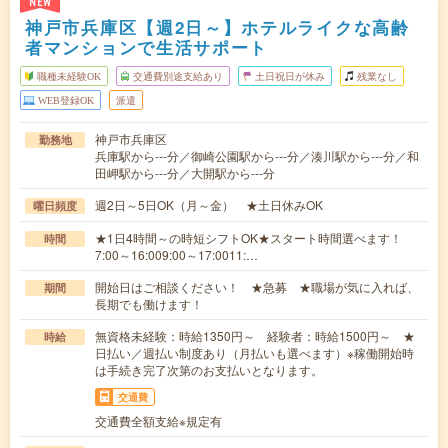
NEW
神戸市兵庫区【週2日～】ホテルライクな高齢
者マンションで生活サポート
職種未経験OK
交通費別途支給あり
土日祝日が休み
残業なし
WEB登録OK
派遣
神戸市兵庫区
勤務地
兵庫駅から---分／御崎公園駅から---分／湊川駅から---分／和
田岬駅から---分／大開駅から---分
週2日～5日OK（月～金） ★土日休みOK
曜日頻度
★1日4時間～の時短シフトOK★スタート時間選べます！
時間
7:00～16:009:00～17:0011:…
開始日はご相談ください！ ★急募 ★職場が気に入れば、
期間
長期でも働けます！
無資格未経験：時給1350円～ 経験者：時給1500円～ ★
時給
日払い／週払い制度あり（月払いも選べます）※稼働開始時
は手続き完了次第のお支払いとなります。
交通費
交通費全額支給※規定有