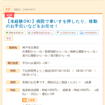
未読
掲載日
2026/08/07
NEW
【未経験OK!】病院で車いすを押したり、移動
のお手伝いなどをお任せ！
職種未経験OK
交通費別途支給あり
土日祝日が休み
WEB登録OK
派遣
神戸市兵庫区
勤務地
兵庫駅から---分／新開地駅から---分／御崎公園駅から---分／
湊川公園駅から---分／湊川駅から---分
平日のみ週3日～OK！
曜日頻度
下記時間帯よりご相談OK07:30-16:30 / 08:00-17:00 /
時間
08:30-17:3…
長期のお仕事です。開始日はご相談ください！ ※急募
期間
無資格未経験：時給1350円～ 経験者：時給1450円～ ※前
時給
払い・日払い・週払いOK
交通費