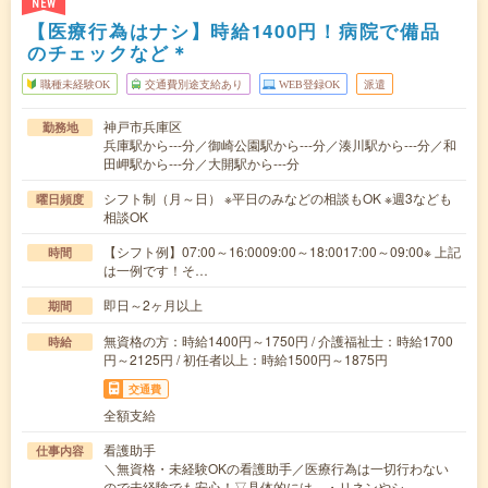
NEW
【医療行為はナシ】時給1400円！病院で備品
のチェックなど＊
職種未経験OK
交通費別途支給あり
WEB登録OK
派遣
神戸市兵庫区
勤務地
兵庫駅から---分／御崎公園駅から---分／湊川駅から---分／和
田岬駅から---分／大開駅から---分
シフト制（月～日） ※平日のみなどの相談もOK ※週3なども
曜日頻度
相談OK
【シフト例】07:00～16:0009:00～18:0017:00～09:00※ 上記
時間
は一例です！そ…
即日～2ヶ月以上
期間
無資格の方：時給1400円～1750円 / 介護福祉士：時給1700
時給
円～2125円 / 初任者以上：時給1500円～1875円
交通費
全額支給
看護助手
仕事内容
＼無資格・未経験OKの看護助手／医療行為は一切行わない
ので未経験でも安心！▽具体的には…・リネンやシ…