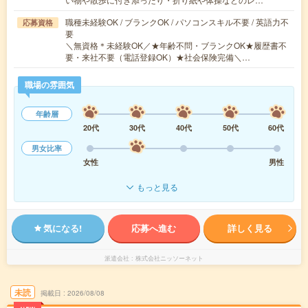
職種未経験OK / ブランクOK / パソコンスキル不要 / 英語力不
応募資格
要
＼無資格＊未経験OK／★年齢不問・ブランクOK★履歴書不
要・来社不要（電話登録OK）★社会保険完備＼…
職場の雰囲気
年齢層
20代
30代
40代
50代
60代
男女比率
女性
男性
もっと見る
気になる!
応募へ進む
詳しく見る
派遣会社
株式会社ニッソーネット
未読
掲載日
2026/08/08