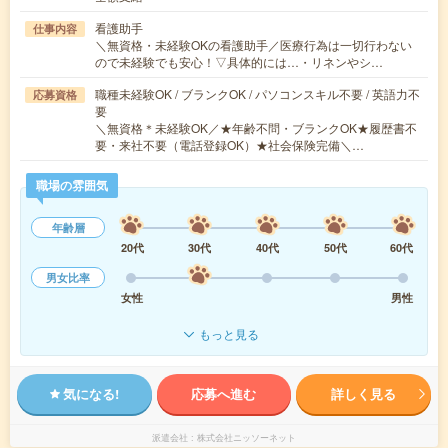
看護助手
仕事内容
＼無資格・未経験OKの看護助手／医療行為は一切行わない
ので未経験でも安心！▽具体的には…・リネンやシ…
職種未経験OK / ブランクOK / パソコンスキル不要 / 英語力不
応募資格
要
＼無資格＊未経験OK／★年齢不問・ブランクOK★履歴書不
要・来社不要（電話登録OK）★社会保険完備＼…
職場の雰囲気
年齢層
20代
30代
40代
50代
60代
男女比率
女性
男性
もっと見る
気になる!
応募へ進む
詳しく見る
派遣会社
株式会社ニッソーネット