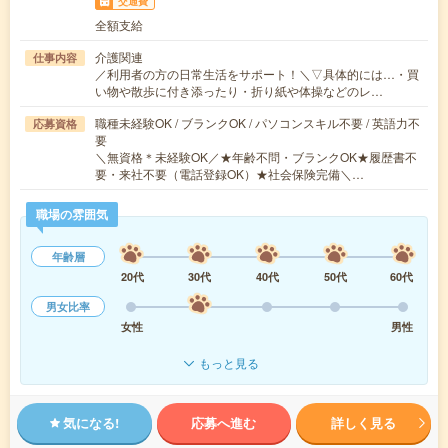
交通費
全額支給
介護関連
仕事内容
／利用者の方の日常生活をサポート！＼▽具体的には…・買
い物や散歩に付き添ったり・折り紙や体操などのレ…
職種未経験OK / ブランクOK / パソコンスキル不要 / 英語力不
応募資格
要
＼無資格＊未経験OK／★年齢不問・ブランクOK★履歴書不
要・来社不要（電話登録OK）★社会保険完備＼…
職場の雰囲気
年齢層
20代
30代
40代
50代
60代
男女比率
女性
男性
もっと見る
気になる!
応募へ進む
詳しく見る