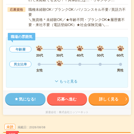
職種未経験OK / ブランクOK / パソコンスキル不要 / 英語力不
応募資格
要
＼無資格＊未経験OK／★年齢不問・ブランクOK★履歴書不
要・来社不要（電話登録OK）★社会保険完備＼…
職場の雰囲気
年齢層
20代
30代
40代
50代
60代
男女比率
女性
男性
もっと見る
気になる!
応募へ進む
詳しく見る
派遣会社
株式会社ニッソーネット
未読
掲載日
2026/08/08