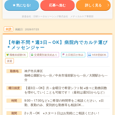
気になる!
応募へ進む
詳しく見る
派遣会社
日研トータルソーシング株式会社 メディカルケア事業部
未読
掲載日
2026/07/23
【年齢不問＊週3日～OK】病院内でカルテ運び
＊メッセンジャー
職種未経験OK
交通費別途支給あり
土日祝日が休み
WEB登録OK
派遣
神戸市兵庫区
勤務地
御崎公園駅から---分／中央市場前駅から---分／大開駅から---
分
【週3日～OK】月～金曜日で希望シフト制 ※徐々に勤務回数
曜日頻度
を増やしていくことも可能です！（最初は週3日からなど）
9:00～17:00など※ご希望の時間帯をご相談ください。※日
時間
勤、夜勤のみ、変則的な勤務等も相談OK…
2ヶ月～OK ※スタート日はお気軽にご相談ください！
期間