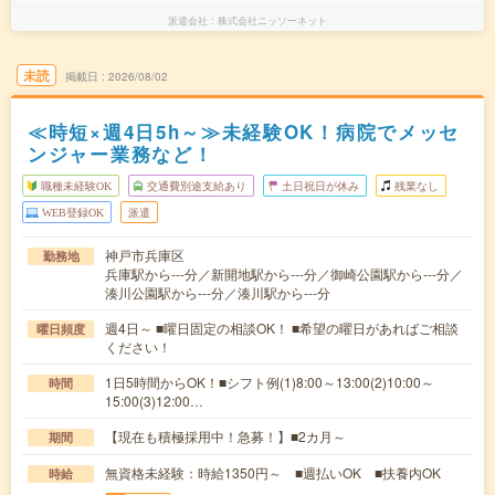
派遣会社
株式会社ニッソーネット
未読
掲載日
2026/08/02
≪時短×週4日5h～≫未経験OK！病院でメッセ
ンジャー業務など！
職種未経験OK
交通費別途支給あり
土日祝日が休み
残業なし
WEB登録OK
派遣
神戸市兵庫区
勤務地
兵庫駅から---分／新開地駅から---分／御崎公園駅から---分／
湊川公園駅から---分／湊川駅から---分
週4日～ ■曜日固定の相談OK！ ■希望の曜日があればご相談
曜日頻度
ください！
1日5時間からOK！■シフト例(1)8:00～13:00(2)10:00～
時間
15:00(3)12:00…
【現在も積極採用中！急募！】■2カ月～
期間
無資格未経験：時給1350円～ ■週払いOK ■扶養内OK
時給