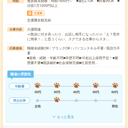
無資格未経験：時給1400円～ ■週払いOK ■扶養内OK ■
時給
日収1万1200円以上
交通費
交通費全額支給
介護関連
仕事内容
≪散歩に付き添ったり、お話し相手になったり≫「え？意外
に簡単！」と思うくらい、スグできる仕事からスタ…
職種未経験OK / ブランクOK / パソコンスキル不要 / 英語力不
応募資格
要
■資格・経験・年齢不問■学歴不問■10名以上採用予定！■履
歴書不要■面談確約■社会保険完備■社員登用…
職場の雰囲気
年齢層
20代
30代
40代
50代
60代
男女比率
女性
男性
もっと見る