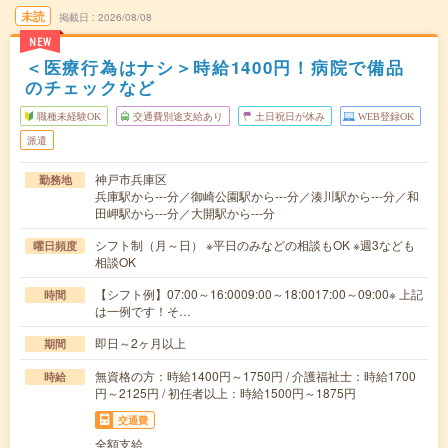
未読
掲載日
2026/08/08
NEW
＜医療行為はナシ＞時給1400円！病院で備品
のチェックなど
職種未経験OK
交通費別途支給あり
土日祝日が休み
WEB登録OK
派遣
神戸市兵庫区
勤務地
兵庫駅から---分／御崎公園駅から---分／湊川駅から---分／和
田岬駅から---分／大開駅から---分
シフト制（月～日） ※平日のみなどの相談もOK ※週3なども
曜日頻度
相談OK
【シフト例】07:00～16:0009:00～18:0017:00～09:00※ 上記
時間
は一例です！そ…
即日～2ヶ月以上
期間
無資格の方：時給1400円～1750円 / 介護福祉士：時給1700
時給
円～2125円 / 初任者以上：時給1500円～1875円
交通費
全額支給