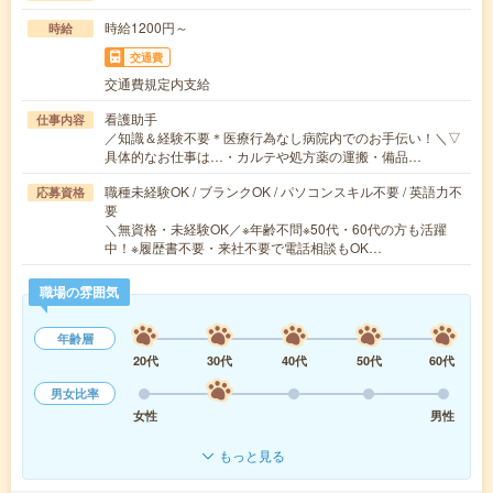
時給1200円～
時給
交通費
交通費規定内支給
看護助手
仕事内容
／知識＆経験不要＊医療行為なし病院内でのお手伝い！＼▽
具体的なお仕事は…・カルテや処方薬の運搬・備品…
職種未経験OK / ブランクOK / パソコンスキル不要 / 英語力不
応募資格
要
＼無資格・未経験OK／※年齢不問※50代・60代の方も活躍
中！※履歴書不要・来社不要で電話相談もOK…
職場の雰囲気
年齢層
20代
30代
40代
50代
60代
男女比率
女性
男性
もっと見る