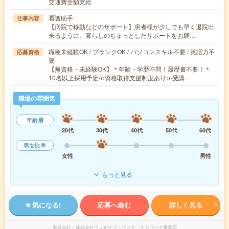
交通費全額支給
看護助手
仕事内容
【病院で移動などのサポート】患者様が少しでも早く退院出
来るように、暮らしのちょっとしたサポートをお願…
職種未経験OK / ブランクOK / パソコンスキル不要 / 英語力不
応募資格
要
【無資格・未経験OK】＊年齢・学歴不問！履歴書不要！＊
10名以上採用予定≪資格取得支援制度あり≫受講…
職場の雰囲気
年齢層
20代
30代
40代
50代
60代
男女比率
女性
男性
もっと見る
気になる!
応募へ進む
詳しく見る
派遣会社
株式会社ウィルオブ・ワーク ケアワーク事業部