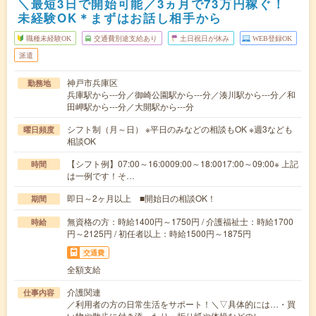
＼最短3日で開始可能／3ヵ月で73万円稼ぐ！
未経験OK＊まずはお話し相手から
職種未経験OK
交通費別途支給あり
土日祝日が休み
WEB登録OK
派遣
神戸市兵庫区
勤務地
兵庫駅から---分／御崎公園駅から---分／湊川駅から---分／和
田岬駅から---分／大開駅から---分
シフト制（月～日） ※平日のみなどの相談もOK ※週3なども
曜日頻度
相談OK
【シフト例】07:00～16:0009:00～18:0017:00～09:00※ 上記
時間
は一例です！そ…
即日～2ヶ月以上 ■開始日の相談OK！
期間
無資格の方：時給1400円～1750円 / 介護福祉士：時給1700
時給
円～2125円 / 初任者以上：時給1500円～1875円
交通費
全額支給
介護関連
仕事内容
／利用者の方の日常生活をサポート！＼▽具体的には…・買
い物や散歩に付き添ったり・折り紙や体操などのレ…