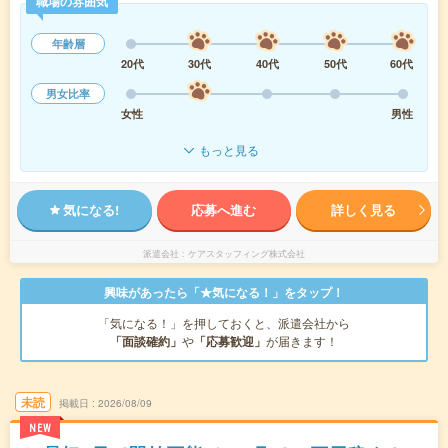
職場の雰囲気
年齢層
20代
30代
40代
50代
60代
男女比率
女性
男性
もっと見る
気になる!
応募へ進む
詳しく見る
派遣会社
ケアスタッフィング株式会社
興味があったら「★気になる！」をタップ！
「気になる！」を押しておくと、派遣会社から
「面談確約」
や
「応募歓迎」
が届きます！
未読
掲載日
2026/08/09
NEW