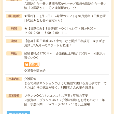
兵庫駅から---分／新開地駅から---分／御崎公園駅から---分／
湊川公園駅から---分／湊川駅から---分
★週2日～（月～日） ※希望のシフトを毎月提出（日数と曜
曜日頻度
日の組み合わせや固定も可）
★【日勤のみ】1日5時間～OK！≪シフト例≫9:00～
時間
14:0010:00～15:0012:00～1…
【急募】即日勤務OK！中旬～など開始日相談可 ★まずは
期間
お試し2カ月～のスタートも歓迎！
経験者時給1700円～ 介護福祉士時給1750円～ ※日払い/
時給
週払いOK
交通費
交通費全額支給
介護関連
仕事内容
まるで高級マンションのような施設で働けるお仕事です！で
きたばかりの施設が多く、利用者さんの要介護度も…
ブランクOK / パソコンスキル不要 / 英語力不要
応募資格
＜無資格・ブランクOK！＞介護の経験をお持ちの方！・年
齢、学歴不問！・WワークOK！・10名以上採用…