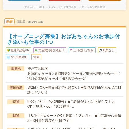
派遣会社
日研トータルソーシング株式会社 メディカルケア事業部
未読
掲載日
2026/07/29
【オープニング募集】おばあちゃんのお散歩付
き添いも仕事の1つ
職種未経験OK
交通費別途支給あり
土日祝日が休み
残業なし
WEB登録OK
派遣
神戸市兵庫区
勤務地
兵庫駅から---分／新開地駅から---分／御崎公園駅から---分／
湊川公園駅から---分／湊川駅から---分
週2日～OK ■曜日固定の相談OK！ ■希望の曜日があればご相
曜日頻度
談ください！
9:00～18:00（休憩60分）■ご希望があれば下記シフトも
時間
OK！早番 7:00～16:00遅番 …
【8月中のスタートOK！急募！】2カ月～ ■ご応募から最短
期間
2～3日後に就業が可能です！