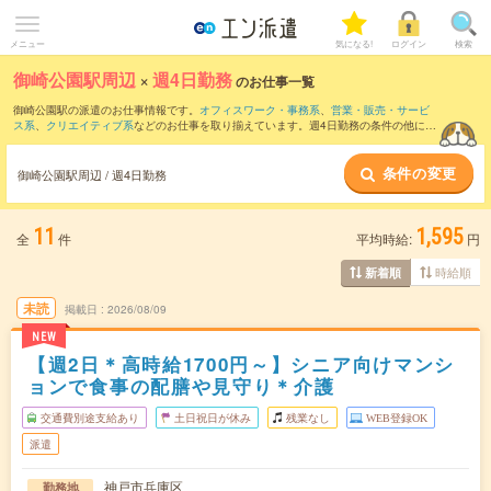
メニュー
気になる!
ログイン
検索
御崎公園駅周辺
×
週4日勤務
のお仕事一覧
御崎公園駅の派遣のお仕事情報です。
オフィスワーク・事務系
、
営業・販売・サービ
ス系
、
クリエイティブ系
などのお仕事を取り揃えています。週4日勤務の条件の他に、
交通費別途支給あり
、
職種未経験OK
、
友だちと一緒の応募OK
などのこだわり条件も
取り揃えています。
条件の変更
御崎公園駅周辺 / 週4日勤務
11
1,595
全
件
平均時給:
円
時給順
新着順
未読
掲載日
2026/08/09
NEW
【週2日＊高時給1700円～】シニア向けマンシ
ョンで食事の配膳や見守り＊介護
交通費別途支給あり
土日祝日が休み
残業なし
WEB登録OK
派遣
神戸市兵庫区
勤務地