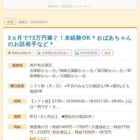
派遣会社
株式会社ニッソーネット
未読
掲載日
2026/08/03
3ヵ月で73万円稼ぐ！未経験OK＊おばあちゃん
のお話相手など＊
職種未経験OK
交通費別途支給あり
WEB登録OK
派遣
神戸市兵庫区
勤務地
兵庫駅から---分／御崎公園駅から---分／湊川駅から---分／和
田岬駅から---分／大開駅から---分
シフト制（月～日） ※平日のみなどの相談もOK ※週3なども
曜日頻度
相談OK
【シフト例】07:00～16:0009:00～18:0017:00～09:00※ 上記
時間
は一例です！そ…
即日～2ヶ月以上 ■開始日の相談OK！
期間
無資格の方：時給1400円～1750円 / 介護福祉士：時給1700
時給
円～2125円 / 初任者以上：時給1500円～1875円