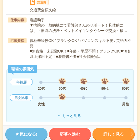
交通費
交通費全額支給
看護助手
仕事内容
▼病院の一般病棟にて看護師さんのサポート！具体的に
は、・器具の洗浄・ベットメイキングやシーツ交換・移…
職種未経験OK / ブランクOK / パソコンスキル不要 / 英語力不
応募資格
要
■無資格・未経験OK！■年齢・学歴不問！ブランクOK!■10名
以上採用予定！■履歴書不要■社会保険完…
職場の雰囲気
年齢層
20代
30代
40代
50代
60代
男女比率
女性
男性
もっと見る
気になる!
応募へ進む
詳しく見る