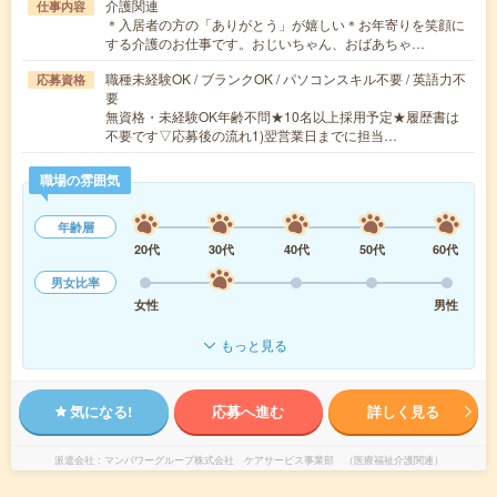
介護関連
仕事内容
＊入居者の方の「ありがとう」が嬉しい＊お年寄りを笑顔に
する介護のお仕事です。おじいちゃん、おばあちゃ…
職種未経験OK / ブランクOK / パソコンスキル不要 / 英語力不
応募資格
要
無資格・未経験OK年齢不問★10名以上採用予定★履歴書は
不要です▽応募後の流れ1)翌営業日までに担当…
職場の雰囲気
年齢層
20代
30代
40代
50代
60代
男女比率
女性
男性
もっと見る
気になる!
応募へ進む
詳しく見る
派遣会社
マンパワーグループ株式会社 ケアサービス事業部 （医療福祉介護関連）