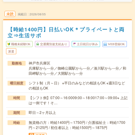
未読
掲載日
2026/08/05
【時給1400円】日払いOK＊プライベートと両
立⇒生活サポ
職種未経験OK
交通費別途支給あり
土日祝日が休み
WEB登録OK
派遣
神戸市兵庫区
勤務地
兵庫駅から---分／御崎公園駅から---分／湊川駅から---分／和
田岬駅から---分／大開駅から---分
シフト制（月～日） ※平日のみなどの相談もOK ※週3日など
曜日頻度
の相談もOK
【シフト例】07:00～16:0009:00～18:0017:00～09:00※ 上記
時間
は一例です！そ…
即日～2ヶ月以上
期間
無資格の方：時給1400円～1750円 / 介護福祉士：時給1700
時給
円～2125円 / 初任者以上：時給1500円～1875円