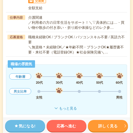
交通費
全額支給
介護関連
仕事内容
／利用者の方の日常生活をサポート！＼▽具体的には…・買
い物や散歩の付き添い・折り紙や体操などのレク参…
職種未経験OK / ブランクOK / パソコンスキル不要 / 英語力不
応募資格
要
＼無資格＊未経験OK／★年齢不問・ブランクOK★履歴書不
要・来社不要（電話登録OK）★社会保険完備＼…
職場の雰囲気
年齢層
20代
30代
40代
50代
60代
男女比率
女性
男性
もっと見る
気になる!
応募へ進む
詳しく見る