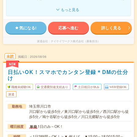
もっと見る
気になる!
応募へ進む
詳しく見る
派遣会社
テイケイワークス株式会社（募集担当）
未読
掲載日
2026/08/06
NEW
日払いOK！スマホでカンタン登録＊DMの仕分
け
職種未経験OK
交通費別途支給あり
土日祝日が休み
WEB登録OK
派遣
埼玉県川口市
勤務地
川口駅から徒歩5分／東川口駅から徒歩5分／西川口駅から徒
歩5分／鳩ケ谷駅から徒歩5分／川口元郷駅から徒歩5分
1日のみ～OK！
単発
曜日頻度
＜1日3時間～OK！＞▼ 例えば… ▼15:00～18:0015:00～
時間