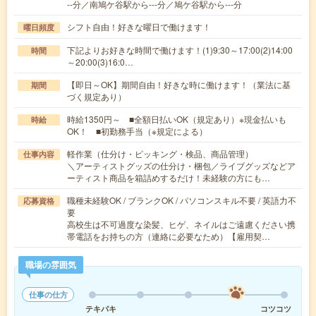
--分／南鳩ケ谷駅から---分／鳩ケ谷駅から---分
シフト自由！好きな曜日で働けます！
曜日頻度
下記よりお好きな時間で働けます！(1)9:30～17:00(2)14:00
時間
～20:00(3)16:0…
【即日～OK】期間自由！好きな時に働けます！（業法に基
期間
づく規定あり）
時給1350円～ ■全額日払いOK（規定あり）※現金払いも
時給
OK！ ■初勤務手当（※規定による）
軽作業（仕分け・ピッキング・検品、商品管理）
仕事内容
＼アーティストグッズの仕分け・梱包／ライブグッズなどア
ーティスト商品を箱詰めするだけ！未経験の方にも…
職種未経験OK / ブランクOK / パソコンスキル不要 / 英語力不
応募資格
要
高校生は不可過度な染髪、ヒゲ、ネイルはご遠慮ください携
帯電話をお持ちの方（連絡に必要なため）【雇用契…
職場の雰囲気
仕事の仕方
テキパキ
コツコツ