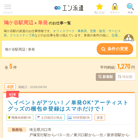
メニュー
気になる!
ログイン
検索
鳩ケ谷駅周辺
×
単発
のお仕事一覧
鳩ケ谷駅の派遣のお仕事情報です。
オフィスワーク・事務系
、
営業・販売・サービス
系
、
クリエイティブ系
などのお仕事を取り揃えています。単発の条件の他に、
交通費
別途支給あり
、
職種未経験OK
、
友だちと一緒の応募OK
などでもお探し頂けます。
条件の変更
鳩ケ谷駅周辺 / 単発
5
1,270
全
件
平均時給:
円
時給順
新着順
未読
掲載日
2026/08/09
NEW
＼イベントがアツい！／単発OK*アーティスト
グッズの梱包＠登録はスマホだけで！
職種未経験OK
土日祝日が休み
WEB登録OK
派遣
埼玉県川口市
勤務地
戸塚安行駅からバス---分／東川口駅から---分／新井宿駅から-