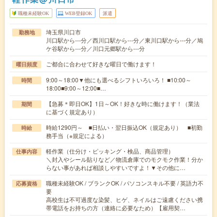
職種未経験OK
WEB登録OK
派遣
埼玉県川口市
勤務地
川口駅から---分／西川口駅から---分／東川口駅から---分／鳩
ケ谷駅から---分／川口元郷駅から---分
ご都合に合わせて好きな曜日で働けます！
曜日頻度
9:00～18:00▼他にも選べるシフトいろいろ！ ■10:00～
時間
18:00■9:00～12:00■…
【急募＊即日OK】1日～OK！好きな時に働けます！（業法
期間
に基づく規定あり）
時給1290円～ ■日払い・翌日振込OK（規定あり） ■初勤
時給
務手当（※規定による）
軽作業（仕分け・ピッキング・検品、商品管理）
仕事内容
＼封入やシール貼りなど／物流倉庫でのモクモク作業！分か
らない事があれば相談しやすいですよ！▼その他に…
職種未経験OK / ブランクOK / パソコンスキル不要 / 英語力不
応募資格
要
高校生は不可過度な染髪、ヒゲ、ネイルはご遠慮ください携
帯電話をお持ちの方（連絡に必要なため）【雇用契…