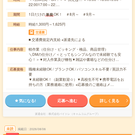
22:0017:00～22:…
1日だけの
OK！ ＃8月～ ＃9月～
単発
期間
時給1,300円～1,625円
時給
交通費
■ 交通費規定内支給 ※派遣先による
軽作業（仕分け・ピッキング・検品、商品管理）
仕事内容
＼DMの仕分け／＜とってもシンプルなので未経験でも安
心！＞▼封入作業及び梱包▼雑誌や書籍などの仕分け…
職種未経験OK / ブランクOK / パソコンスキル不要 / 英語力不
応募資格
要
▼未経験OK！（副業歓迎☆）▼高校生不可▼携帯電話をお
持ちの方（業務連絡に使用）※応募後のご連絡はメ…
気になる!
応募へ進む
詳しく見る
派遣会社
株式会社バイトレ（キャムコムグループ）
未読
掲載日
2026/08/06