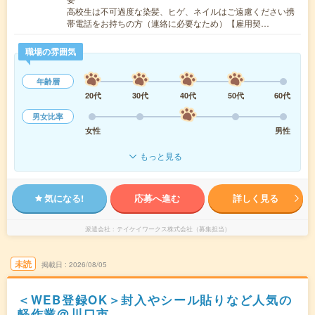
高校生は不可過度な染髪、ヒゲ、ネイルはご遠慮ください携
帯電話をお持ちの方（連絡に必要なため）【雇用契…
職場の雰囲気
年齢層
20代
30代
40代
50代
60代
男女比率
女性
男性
もっと見る
気になる!
応募へ進む
詳しく見る
派遣会社
テイケイワークス株式会社（募集担当）
未読
掲載日
2026/08/05
＜WEB登録OK＞封入やシール貼りなど人気の
軽作業@川口市