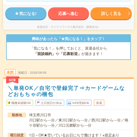
気になる!
応募へ進む
詳しく見る
派遣会社
テイケイワークス株式会社（募集担当）
興味があったら「★気になる！」をタップ！
「気になる！」を押しておくと、派遣会社から
「面談確約」
や
「応募歓迎」
が届きます！
未読
掲載日
2026/08/06
NEW
＼単発OK／自宅で登録完了⇒カードゲームな
どおもちゃの梱包
職種未経験OK
土日祝日が休み
WEB登録OK
派遣
埼玉県川口市
勤務地
川口駅から---分／東川口駅から---分／西川口駅から---分／鳩
ケ谷駅から---分／川口元郷駅から---分
1日～OK★空いているお日にちで働けます！※規定あり
曜日頻度