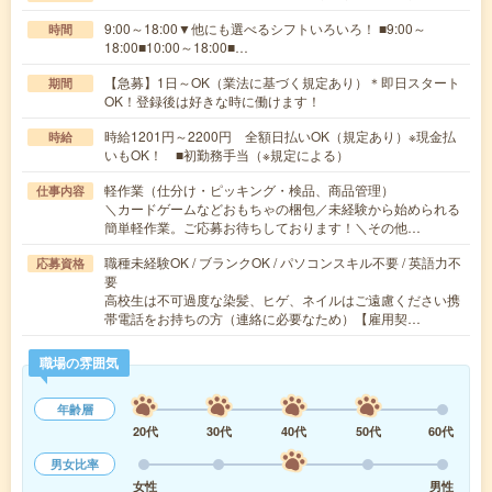
9:00～18:00▼他にも選べるシフトいろいろ！ ■9:00～
時間
18:00■10:00～18:00■…
【急募】1日～OK（業法に基づく規定あり）＊即日スタート
期間
OK！登録後は好きな時に働けます！
時給1201円～2200円 全額日払いOK（規定あり）※現金払
時給
いもOK！ ■初勤務手当（※規定による）
軽作業（仕分け・ピッキング・検品、商品管理）
仕事内容
＼カードゲームなどおもちゃの梱包／未経験から始められる
簡単軽作業。ご応募お待ちしております！＼その他…
職種未経験OK / ブランクOK / パソコンスキル不要 / 英語力不
応募資格
要
高校生は不可過度な染髪、ヒゲ、ネイルはご遠慮ください携
帯電話をお持ちの方（連絡に必要なため）【雇用契…
職場の雰囲気
年齢層
20代
30代
40代
50代
60代
男女比率
女性
男性