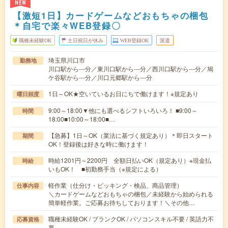
NEW
【激短1日】カードゲームなどおもちゃの梱包
＊自宅で楽々WEB登録〇
職種未経験OK
土日祝日が休み
WEB登録OK
派遣
埼玉県川口市
勤務地
川口駅から---分／東川口駅から---分／西川口駅から---分／鳩
ケ谷駅から---分／川口元郷駅から---分
1日～OK★空いているお日にちで働けます！※規定あり
曜日頻度
9:00～18:00▼他にも選べるシフトいろいろ！ ■9:00～
時間
18:00■10:00～18:00■…
【急募】1日～OK（業法に基づく規定あり）＊即日スタート
期間
OK！登録後は好きな時に働けます！
時給1201円～2200円 全額日払いOK（規定あり）※現金払
時給
いもOK！ ■初勤務手当（※規定による）
軽作業（仕分け・ピッキング・検品、商品管理）
仕事内容
＼カードゲームなどおもちゃの梱包／未経験から始められる
簡単軽作業。ご応募お待ちしております！＼その他…
職種未経験OK / ブランクOK / パソコンスキル不要 / 英語力不
応募資格
要