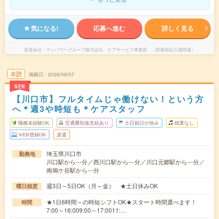
気になる!
応募へ進む
詳しく見る
派遣会社
マンパワーグループ株式会社 ケアサービス事業部 （医療福祉介護関連）
未読
掲載日
2026/08/07
NEW
【川口市】フルタイムじゃ働けない！という方
へ＊週3や時短も＊ケアスタッフ
職種未経験OK
交通費別途支給あり
土日祝日が休み
残業なし
WEB登録OK
派遣
埼玉県川口市
勤務地
川口駅から---分／西川口駅から---分／川口元郷駅から---分／
南鳩ケ谷駅から---分
週3日～5日OK（月～金） ★土日休みOK
曜日頻度
★1日6時間～の時短シフトOK★スタート時間選べます！
時間
7:00～16:009:00～17:0011:…