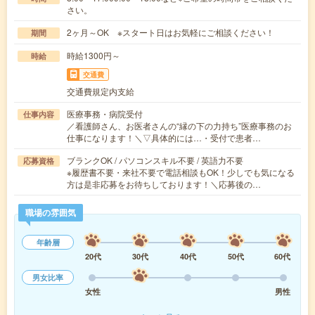
さい。
2ヶ月～OK ※スタート日はお気軽にご相談ください！
期間
時給1300円～
時給
交通費
交通費規定内支給
医療事務・病院受付
仕事内容
／看護師さん、お医者さんの“縁の下の力持ち”医療事務のお
仕事になります！＼▽具体的には…・受付で患者…
ブランクOK / パソコンスキル不要 / 英語力不要
応募資格
※履歴書不要・来社不要で電話相談もOK！少しでも気になる
方は是非応募をお待ちしております！＼応募後の…
職場の雰囲気
年齢層
20代
30代
40代
50代
60代
男女比率
女性
男性