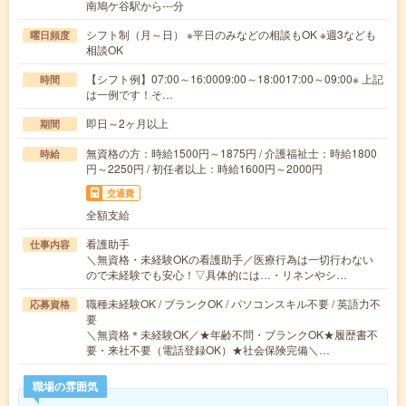
南鳩ケ谷駅から---分
シフト制（月～日） ※平日のみなどの相談もOK ※週3なども
曜日頻度
相談OK
【シフト例】07:00～16:0009:00～18:0017:00～09:00※ 上記
時間
は一例です！そ…
即日～2ヶ月以上
期間
無資格の方：時給1500円～1875円 / 介護福祉士：時給1800
時給
円～2250円 / 初任者以上：時給1600円～2000円
交通費
全額支給
看護助手
仕事内容
＼無資格・未経験OKの看護助手／医療行為は一切行わない
ので未経験でも安心！▽具体的には…・リネンやシ…
職種未経験OK / ブランクOK / パソコンスキル不要 / 英語力不
応募資格
要
＼無資格＊未経験OK／★年齢不問・ブランクOK★履歴書不
要・来社不要（電話登録OK）★社会保険完備＼…
職場の雰囲気