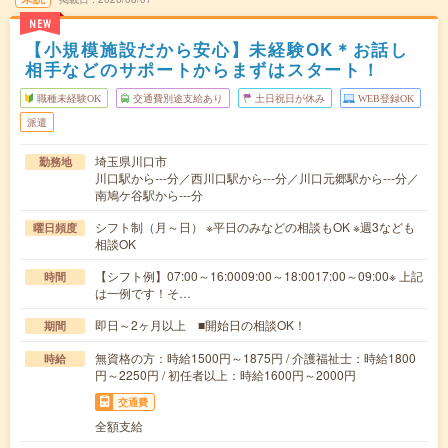
NEW
【小規模施設だから安心】未経験OK＊お話し
相手などのサポートからまずはスタート！
職種未経験OK
交通費別途支給あり
土日祝日が休み
WEB登録OK
派遣
埼玉県川口市
勤務地
川口駅から---分／西川口駅から---分／川口元郷駅から---分／
南鳩ケ谷駅から---分
シフト制（月～日） ※平日のみなどの相談もOK ※週3なども
曜日頻度
相談OK
【シフト例】07:00～16:0009:00～18:0017:00～09:00※ 上記
時間
は一例です！そ…
即日～2ヶ月以上 ■開始日の相談OK！
期間
無資格の方：時給1500円～1875円 / 介護福祉士：時給1800
時給
円～2250円 / 初任者以上：時給1600円～2000円
交通費
全額支給