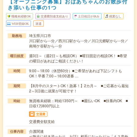
【オープニング募集】おばあちゃんのお散歩付
き添いも仕事の1つ
職種未経験OK
交通費別途支給あり
土日祝日が休み
残業なし
WEB登録OK
派遣
埼玉県川口市
勤務地
川口駅から---分／西川口駅から---分／川口元郷駅から---分／
南鳩ケ谷駅から---分
週3日～（週2日～も相談OK） ■曜日固定の相談OK！ ■希望
曜日頻度
の曜日があればご相談ください！
9:00～18:00（休憩60分）■ご希望があれば下記シフトも
時間
OK！早番 7:00～16:00遅番 …
【8月中のスタートOK！急募！】2カ月～ ■ご応募から最短
期間
2～3日後に就業が可能です！
無資格未経験：時給1350円～ ■週払いOK ■扶養内OK ■
時給
日収1万800円以上
交通費
交通費全額支給
介護関連
仕事内容
≪散歩に付き添ったり、お話し相手になったり≫「え？意外