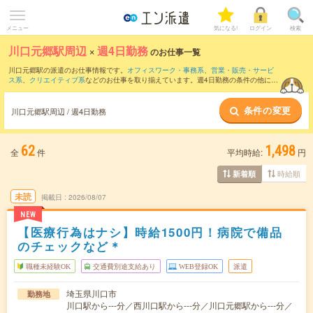
メニュー
気になる!
ログイン
検索
川口元郷駅周辺
×
週4日勤務
のお仕事一覧
川口元郷駅の派遣のお仕事情報です。
オフィスワーク・事務系
、
営業・販売・サービ
ス系
、
クリエイティブ系
などのお仕事を取り揃えています。週4日勤務の条件の他に、
交通費別途支給あり
、
職種未経験OK
、
友だちと一緒の応募OK
などのこだわり条件も
取り揃えています。
条件の変更
川口元郷駅周辺 / 週4日勤務
62
1,498
全
件
平均時給:
円
時給順
新着順
未読
掲載日
2026/08/07
NEW
【医療行為はナシ】時給1500円！病院で備品
のチェックなど＊
職種未経験OK
交通費別途支給あり
WEB登録OK
派遣
埼玉県川口市
勤務地
川口駅から---分／西川口駅から---分／川口元郷駅から---分／