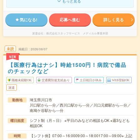
もっと見る
気になる!
応募へ進む
詳しく見る
派遣会社
株式会社スタッフサービス メディカル事業本部
未読
掲載日
2026/08/07
NEW
【医療行為はナシ】時給1500円！病院で備品
のチェックなど
職種未経験OK
交通費別途支給あり
土日祝日が休み
WEB登録OK
派遣
埼玉県川口市
勤務地
川口駅から---分／西川口駅から---分／川口元郷駅から---分／
南鳩ケ谷駅から---分
シフト制（月～日） ※平日のみなどの相談もOK ※週3なども
曜日頻度
相談OK
【シフト例】07:00～16:0009:00～18:0017:00～09:00※ 上記
時間