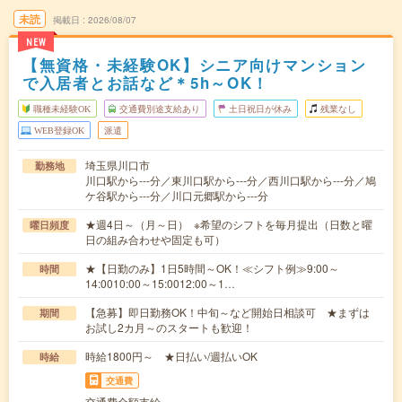
未読
掲載日
2026/08/07
NEW
【無資格・未経験OK】シニア向けマンション
で入居者とお話など＊5h～OK！
職種未経験OK
交通費別途支給あり
土日祝日が休み
残業なし
WEB登録OK
派遣
埼玉県川口市
勤務地
川口駅から---分／東川口駅から---分／西川口駅から---分／鳩
ケ谷駅から---分／川口元郷駅から---分
★週4日～（月～日） ※希望のシフトを毎月提出（日数と曜
曜日頻度
日の組み合わせや固定も可）
★【日勤のみ】1日5時間～OK！≪シフト例≫9:00～
時間
14:0010:00～15:0012:00～1…
【急募】即日勤務OK！中旬～など開始日相談可 ★まずは
期間
お試し2カ月～のスタートも歓迎！
時給1800円～ ★日払い/週払いOK
時給
交通費
交通費全額支給