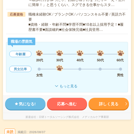
に簡単！」と思うくらい、スグできる仕事からスタ…
職種未経験OK / ブランクOK / パソコンスキル不要 / 英語力不
応募資格
要
■資格・経験・年齢不問■学歴不問■10名以上採用予定！■履
歴書不要■面談確約■社会保険完備■社員登用…
職場の雰囲気
年齢層
20代
30代
40代
50代
60代
男女比率
女性
男性
もっと見る
気になる!
応募へ進む
詳しく見る
派遣会社
日研トータルソーシング株式会社 メディカルケア事業部
未読
掲載日
2026/08/07