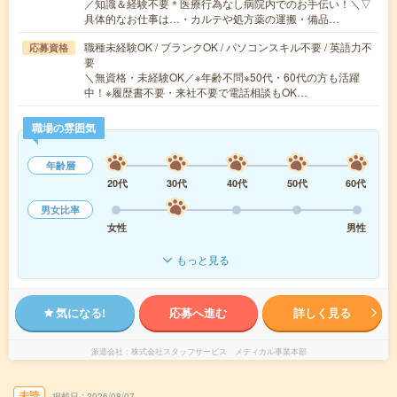
／知識＆経験不要＊医療行為なし病院内でのお手伝い！＼▽
具体的なお仕事は…・カルテや処方薬の運搬・備品…
職種未経験OK / ブランクOK / パソコンスキル不要 / 英語力不
応募資格
要
＼無資格・未経験OK／※年齢不問※50代・60代の方も活躍
中！※履歴書不要・来社不要で電話相談もOK…
職場の雰囲気
年齢層
20代
30代
40代
50代
60代
男女比率
女性
男性
もっと見る
気になる!
応募へ進む
詳しく見る
派遣会社
株式会社スタッフサービス メディカル事業本部
未読
掲載日
2026/08/07