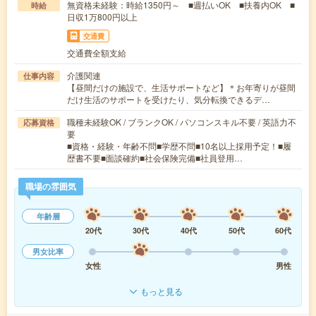
無資格未経験：時給1350円～ ■週払いOK ■扶養内OK ■
時給
日収1万800円以上
交通費
交通費全額支給
介護関連
仕事内容
【昼間だけの施設で、生活サポートなど】＊お年寄りが昼間
だけ生活のサポートを受けたり、気分転換できるデ…
職種未経験OK / ブランクOK / パソコンスキル不要 / 英語力不
応募資格
要
■資格・経験・年齢不問■学歴不問■10名以上採用予定！■履
歴書不要■面談確約■社会保険完備■社員登用…
職場の雰囲気
年齢層
20代
30代
40代
50代
60代
男女比率
女性
男性
もっと見る