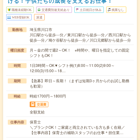
ける！子供たちの成長を支えるお仕事！
職種未経験OK
交通費別途支給あり
土日祝日が休み
残業なし
WEB登録OK
派遣
埼玉県川口市
勤務地
川口駅から徒歩---分／東川口駅から徒歩---分／西川口駅から
徒歩---分／鳩ケ谷駅から徒歩---分／川口元郷駅から徒歩---分
月～金の間で週2～OK！ ※時間や、曜日を指定しての固定
曜日頻度
シフトもOK！
1日3時間～OK▼シフト例(1)8:00～11:00(2)9:00～
時間
12:00(3)15:00～18…
【急募】即日～長期！（まずは短期3ヶ月からのお試し勤務
期間
も歓迎）
時給1700円～1800円
時給
交通費
全額支給
保育士
仕事内容
＼ブランクOK！ご家庭と両立されている方も多く在籍／
【仕事内容】保育士の補助スタッフのお仕事＊担任業…