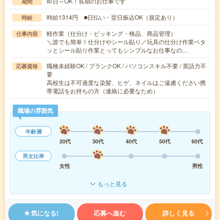
即日～OK！長期のお仕事です
期間
時給1314円 ■日払い・翌日振込OK（規定あり）
時給
軽作業（仕分け・ピッキング・検品、商品管理）
仕事内容
＼誰でも簡単！仕分けやシール貼り／玩具の仕分け作業ペタ
ッとシール貼り作業とってもシンプルなお仕事なの…
職種未経験OK / ブランクOK / パソコンスキル不要 / 英語力不
応募資格
要
高校生は不可過度な染髪、ヒゲ、ネイルはご遠慮ください携
帯電話をお持ちの方（連絡に必要なため）
職場の雰囲気
年齢層
20代
30代
40代
50代
60代
男女比率
女性
男性
もっと見る
気になる!
応募へ進む
詳しく見る