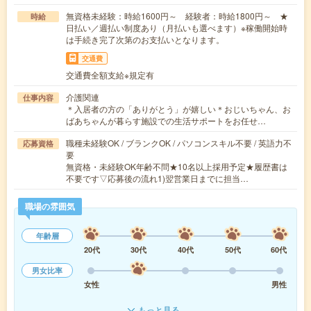
無資格未経験：時給1600円～ 経験者：時給1800円～ ★
時給
日払い／週払い制度あり（月払いも選べます）※稼働開始時
は手続き完了次第のお支払いとなります。
交通費
交通費全額支給※規定有
介護関連
仕事内容
＊入居者の方の「ありがとう」が嬉しい＊おじいちゃん、お
ばあちゃんが暮らす施設での生活サポートをお任せ…
職種未経験OK / ブランクOK / パソコンスキル不要 / 英語力不
応募資格
要
無資格・未経験OK年齢不問★10名以上採用予定★履歴書は
不要です▽応募後の流れ1)翌営業日までに担当…
職場の雰囲気
年齢層
20代
30代
40代
50代
60代
男女比率
女性
男性
もっと見る