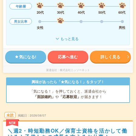
年齢層
20代
30代
40代
50代
60代
男女比率
女性
男性
もっと見る
気になる!
応募へ進む
詳しく見る
派遣会社
株式会社ニッソーネット
興味があったら「★気になる！」をタップ！
「気になる！」を押しておくと、派遣会社から
「面談確約」
や
「応募歓迎」
が届きます！
未読
掲載日
2026/08/07
NEW
＼週2・時短勤務OK／保育士資格を活かして働