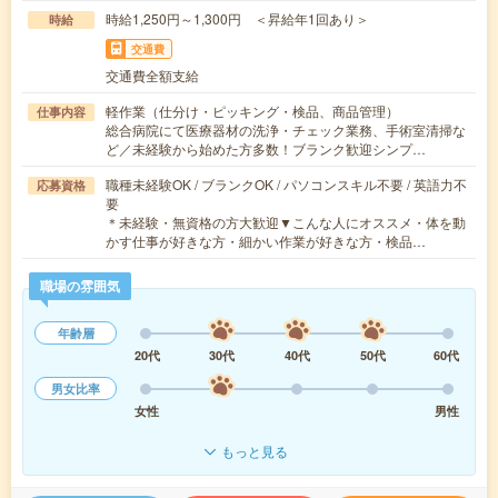
時給1,250円～1,300円 ＜昇給年1回あり＞
時給
交通費
交通費全額支給
軽作業（仕分け・ピッキング・検品、商品管理）
仕事内容
総合病院にて医療器材の洗浄・チェック業務、手術室清掃な
ど／未経験から始めた方多数！ブランク歓迎シンプ…
職種未経験OK / ブランクOK / パソコンスキル不要 / 英語力不
応募資格
要
＊未経験・無資格の方大歓迎▼こんな人にオススメ・体を動
かす仕事が好きな方・細かい作業が好きな方・検品…
職場の雰囲気
年齢層
20代
30代
40代
50代
60代
男女比率
女性
男性
もっと見る