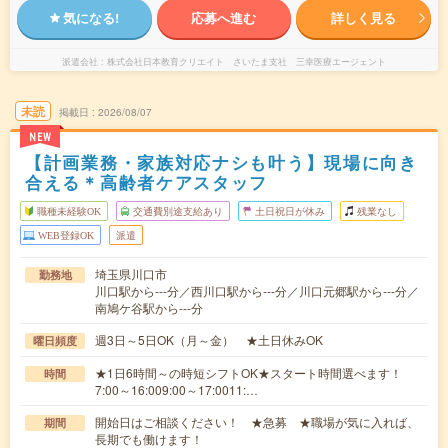
気になる!
応募へ進む
詳しく見る
派遣会社
株式会社日本教育クリエイト さいたま支社 三幸医療エージェント
未読
掲載日
2026/08/07
NEW
【計画業務・家族対応ナシも叶う】現場に向き
合える＊高齢者ケアスタッフ
職種未経験OK
交通費別途支給あり
土日祝日が休み
残業なし
WEB登録OK
派遣
埼玉県川口市
勤務地
川口駅から---分／西川口駅から---分／川口元郷駅から---分／
南鳩ケ谷駅から---分
週3日～5日OK（月～金） ★土日休みOK
曜日頻度
★1日6時間～の時短シフトOK★スタート時間選べます！
時間
7:00～16:009:00～17:0011:…
開始日はご相談ください！ ★急募 ★職場が気に入れば、
期間
長期でも働けます！