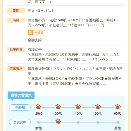
は一例です！そ…
即日～2ヶ月以上
期間
無資格の方：時給1500円～1875円 / 介護福祉士：時給1800
時給
円～2250円 / 初任者以上：時給1600円～2000円
交通費
全額支給
看護助手
仕事内容
＼無資格・未経験OKの看護助手／医療行為は一切行わない
ので未経験でも安心！▽具体的には…・リネンやシ…
職種未経験OK / ブランクOK / パソコンスキル不要 / 英語力不
応募資格
要
＼無資格＊未経験OK／★年齢不問・ブランクOK★履歴書不
要・来社不要（電話登録OK）★社会保険完備＼…
職場の雰囲気
年齢層
20代
30代
40代
50代
60代
男女比率
女性
男性