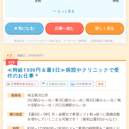
女性
男性
もっと見る
気になる!
応募へ進む
詳しく見る
派遣会社
マンパワーグループ株式会社 ケアサービス事業部 （医療福祉介護関連）
未読
掲載日
2026/08/07
NEW
≪時給1300円＆週3日≫病院やクリニックで受
付のお仕事＊
交通費別途支給あり
土日祝日が休み
WEB登録OK
派遣
埼玉県川口市
勤務地
川口駅から---分／東川口駅から---分／西川口駅から---分／鳩
ケ谷駅から---分／川口元郷駅から---分
【週3日～OK】月～金曜日で希望シフト制 ※徐々に勤務回数
曜日頻度
を増やしていくことも可能です！（最初は週3日からなど）
8:00～17:009:00～18:00など※ご希望の時間帯をご相談くだ
時間