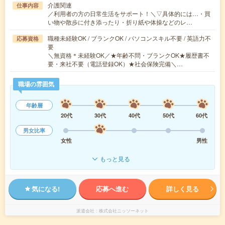
介護関連
仕事内容
／利用者の方の日常生活をサポート！＼▽具体的には…・買
い物や散歩に付き添ったり・折り紙や体操などのレ…
職種未経験OK / ブランクOK / パソコンスキル不要 / 英語力不
応募資格
要
＼無資格＊未経験OK／★年齢不問・ブランクOK★履歴書不
要・来社不要（電話登録OK）★社会保険完備＼…
職場の雰囲気
年齢層
20代
30代
40代
50代
60代
男女比率
女性
男性
もっと見る
気になる!
応募へ進む
詳しく見る
派遣会社
株式会社ニッソーネット