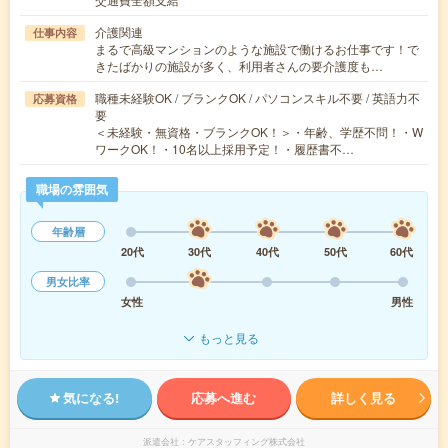
介護関連
仕事内容
まるで高級マンションのような施設で働けるお仕事です！で
きたばかりの施設が多く、利用者さんの要介護度も…
職種未経験OK / ブランクOK / パソコンスキル不要 / 英語力不
応募資格
要
＜未経験・無資格・ブランクOK！＞・年齢、学歴不問！・W
ワークOK！・10名以上採用予定！・履歴書不…
職場の雰囲気
年齢層
20代
30代
40代
50代
60代
男女比率
女性
男性
もっと見る
気になる!
応募へ進む
詳しく見る
派遣会社
ケアスタッフィング株式会社