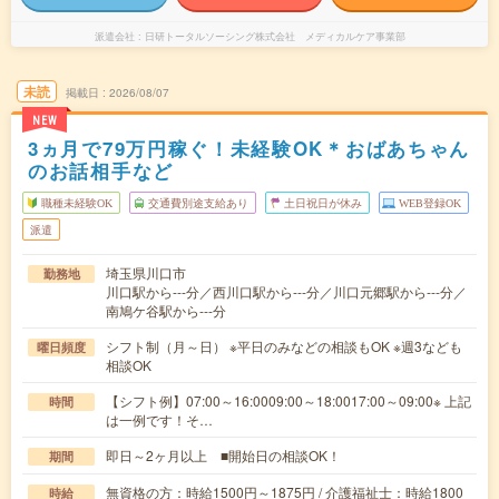
派遣会社
日研トータルソーシング株式会社 メディカルケア事業部
未読
掲載日
2026/08/07
NEW
3ヵ月で79万円稼ぐ！未経験OK＊おばあちゃん
のお話相手など
職種未経験OK
交通費別途支給あり
土日祝日が休み
WEB登録OK
派遣
埼玉県川口市
勤務地
川口駅から---分／西川口駅から---分／川口元郷駅から---分／
南鳩ケ谷駅から---分
シフト制（月～日） ※平日のみなどの相談もOK ※週3なども
曜日頻度
相談OK
【シフト例】07:00～16:0009:00～18:0017:00～09:00※ 上記
時間
は一例です！そ…
即日～2ヶ月以上 ■開始日の相談OK！
期間
無資格の方：時給1500円～1875円 / 介護福祉士：時給1800
時給