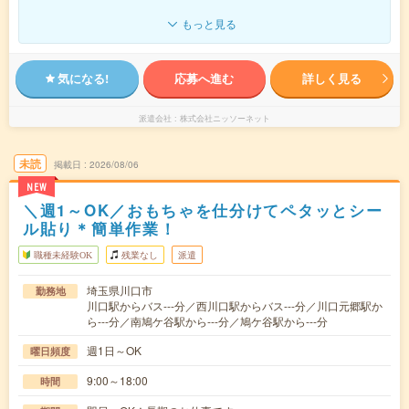
もっと見る
気になる!
応募へ進む
詳しく見る
派遣会社
株式会社ニッソーネット
未読
掲載日
2026/08/06
NEW
＼週1～OK／おもちゃを仕分けてペタッとシー
ル貼り＊簡単作業！
職種未経験OK
残業なし
派遣
埼玉県川口市
勤務地
川口駅からバス---分／西川口駅からバス---分／川口元郷駅か
ら---分／南鳩ケ谷駅から---分／鳩ケ谷駅から---分
週1日～OK
曜日頻度
9:00～18:00
時間