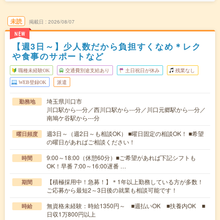
未読
掲載日
2026/08/07
NEW
【週3日～】少人数だから負担すくなめ＊レク
や食事のサポートなど
職種未経験OK
交通費別途支給あり
土日祝日が休み
残業なし
WEB登録OK
派遣
埼玉県川口市
勤務地
川口駅から---分／西川口駅から---分／川口元郷駅から---分／
南鳩ケ谷駅から---分
週3日～（週2日～も相談OK） ■曜日固定の相談OK！ ■希望
曜日頻度
の曜日があればご相談ください！
9:00～18:00（休憩60分）■ご希望があれば下記シフトも
時間
OK！早番 7:00～16:00遅番 …
【積極採用中！急募！】＊1年以上勤務している方が多数！
期間
ご応募から最短2～3日後の就業も相談可能です！
無資格未経験：時給1350円～ ■週払いOK ■扶養内OK ■
時給
日収1万800円以上