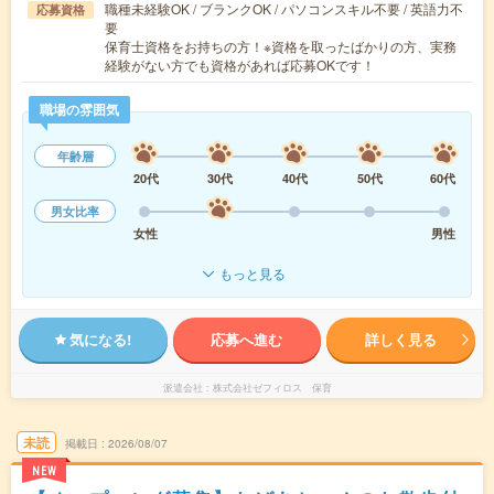
職種未経験OK / ブランクOK / パソコンスキル不要 / 英語力不
応募資格
要
保育士資格をお持ちの方！※資格を取ったばかりの方、実務
経験がない方でも資格があれば応募OKです！
職場の雰囲気
年齢層
20代
30代
40代
50代
60代
男女比率
女性
男性
もっと見る
気になる!
応募へ進む
詳しく見る
派遣会社
株式会社ゼフィロス 保育
未読
掲載日
2026/08/07
NEW