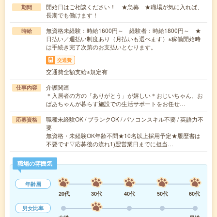
開始日はご相談ください！ ★急募 ★職場が気に入れば、
期間
長期でも働けます！
無資格未経験：時給1600円～ 経験者：時給1800円～ ★
時給
日払い／週払い制度あり（月払いも選べます）※稼働開始時
は手続き完了次第のお支払いとなります。
交通費
交通費全額支給※規定有
介護関連
仕事内容
＊入居者の方の「ありがとう」が嬉しい＊おじいちゃん、お
ばあちゃんが暮らす施設での生活サポートをお任せ…
職種未経験OK / ブランクOK / パソコンスキル不要 / 英語力不
応募資格
要
無資格・未経験OK年齢不問★10名以上採用予定★履歴書は
不要です▽応募後の流れ1)翌営業日までに担当…
職場の雰囲気
年齢層
20代
30代
40代
50代
60代
男女比率