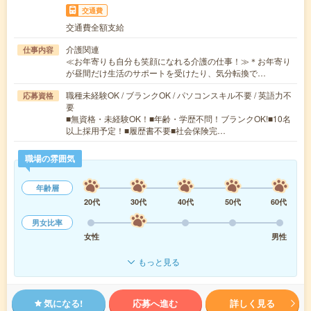
交通費
交通費全額支給
介護関連
仕事内容
≪お年寄りも自分も笑顔になれる介護の仕事！≫＊お年寄り
が昼間だけ生活のサポートを受けたり、気分転換で…
職種未経験OK / ブランクOK / パソコンスキル不要 / 英語力不
応募資格
要
■無資格・未経験OK！■年齢・学歴不問！ブランクOK!■10名
以上採用予定！■履歴書不要■社会保険完…
職場の雰囲気
年齢層
20代
30代
40代
50代
60代
男女比率
女性
男性
もっと見る
気になる!
応募へ進む
詳しく見る