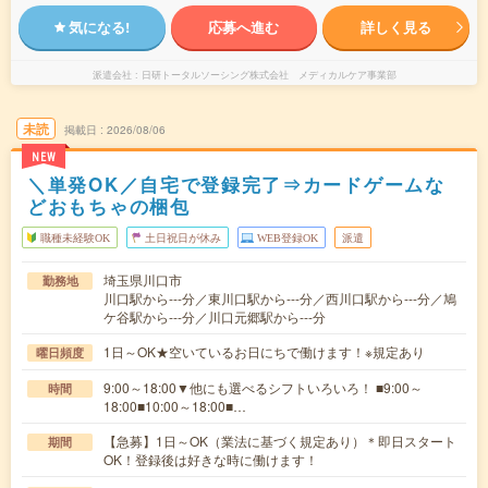
気になる!
応募へ進む
詳しく見る
派遣会社
日研トータルソーシング株式会社 メディカルケア事業部
未読
掲載日
2026/08/06
NEW
＼単発OK／自宅で登録完了⇒カードゲームな
どおもちゃの梱包
職種未経験OK
土日祝日が休み
WEB登録OK
派遣
埼玉県川口市
勤務地
川口駅から---分／東川口駅から---分／西川口駅から---分／鳩
ケ谷駅から---分／川口元郷駅から---分
1日～OK★空いているお日にちで働けます！※規定あり
曜日頻度
9:00～18:00▼他にも選べるシフトいろいろ！ ■9:00～
時間
18:00■10:00～18:00■…
【急募】1日～OK（業法に基づく規定あり）＊即日スタート
期間
OK！登録後は好きな時に働けます！