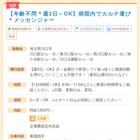
NEW
【年齢不問＊週3日～OK】病院内でカルテ運び
＊メッセンジャー
職種未経験OK
交通費別途支給あり
土日祝日が休み
WEB登録OK
派遣
埼玉県川口市
勤務地
川口駅から---分／東川口駅から---分／西川口駅から---分／鳩
ケ谷駅から---分／川口元郷駅から---分
【週3日～OK】月～金曜日で希望シフト制 ※徐々に勤務回数
曜日頻度
を増やしていくことも可能です！（最初は週3日からなど）
【1日5時間～OK】9:00～17:00など※ご希望の時間帯をご相
時間
談ください。※日勤、夜勤のみ、変則…
2ヶ月～OK ※スタート日はお気軽にご相談ください！
期間
時給1200円～
時給
交通費
交通費規定内支給
看護助手
仕事内容