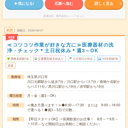
気になる!
応募へ進む
詳しく見る
派遣会社
株式会社ニッソーネット
未読
掲載日
2026/08/07
NEW
≪コツコツ作業が好きな方に≫医療器材の洗
浄・チェック＊土日祝休み＊週3～OK
職種未経験OK
交通費別途支給あり
土日祝日が休み
WEB登録OK
派遣
埼玉県川口市
勤務地
川口元郷駅から徒歩7分／川口駅からバス7分／南鳩ケ谷駅か
らバス11分／西川口駅から19分／赤羽駅から16分
月～金（週3～OK）
曜日頻度
≪働き方選べます！≫◆8:30～17:30 または 9:00～18:00
時間
で選べる！◆週3～5日で日数…
【即日スタートOK】⇒長期歓迎のお仕事！ 8月～＊9月～
期間
＊10月～など開始日はお気軽にご相談ください