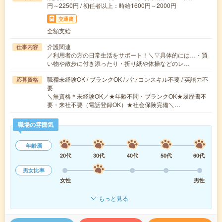
円～2250円 / 初任者以上：時給1600円～2000円
交通費
全額支給
介護関連
仕事内容
／利用者の方の日常生活をサポート！＼▽具体的には…・買
い物や散歩に付き添ったり・折り紙や体操などのレ…
職種未経験OK / ブランクOK / パソコンスキル不要 / 英語力不
応募資格
要
＼無資格＊未経験OK／★年齢不問・ブランクOK★履歴書不
要・来社不要（電話登録OK）★社会保険完備＼…
職場の雰囲気
年齢層
20代
30代
40代
50代
60代
男女比率
女性
男性
もっと見る