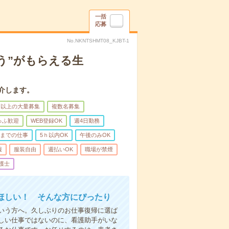
一括
応募
No.NKNTSHMT08_KJBT-1
う”がもらえる生
介します。
名以上の大量募集
複数名募集
ゅふ歓迎
WEB登録OK
週4日勤務
前までの仕事
5ｈ以内OK
午後のみOK
服
服装自由
週払いOK
職場が禁煙
護士
ほしい！ そんな方にぴったり
いう方へ。久しぶりのお仕事復帰に選ば
しい仕事ではないのに、看護助手がいな