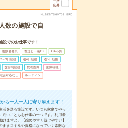
一括
応募
No.NKNTSHMT08_GRD
人数の施設で自
施設でのお仕事です！
複数名募集
友達と一緒OK
OA不要
2～3日勤務
週4日勤務
週5日勤務
交替制勤務
扶養控内
医療福祉
電話対応なし
ルーティン
だから一人一人に寄り添えます！
生活を送る施設です。いつも家庭でやっ
に近いこともお仕事の一つです。利用者
で働けますよ。【始めやすく続けやすい】
のままスキルや資格になっていく素敵な