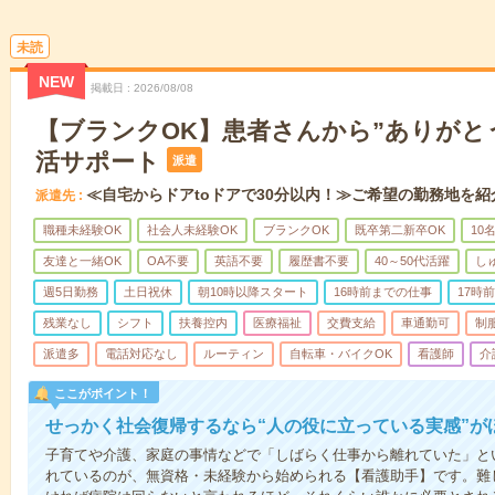
未読
NEW
掲載日
2026/08/08
【ブランクOK】患者さんから”ありがと
活サポート
派遣
≪自宅からドアtoドアで30分以内！≫ご希望の勤務地を紹
派遣先
職種未経験OK
社会人未経験OK
ブランクOK
既卒第二新卒OK
10
友達と一緒OK
OA不要
英語不要
履歴書不要
40～50代活躍
し
週5日勤務
土日祝休
朝10時以降スタート
16時前までの仕事
17時
残業なし
シフト
扶養控内
医療福祉
交費支給
車通勤可
制
派遣多
電話対応なし
ルーティン
自転車・バイクOK
看護師
介
ここがポイント！
せっかく社会復帰するなら“人の役に立っている実感”が
子育てや介護、家庭の事情などで「しばらく仕事から離れていた」と
れているのが、無資格・未経験から始められる【看護助手】です。難