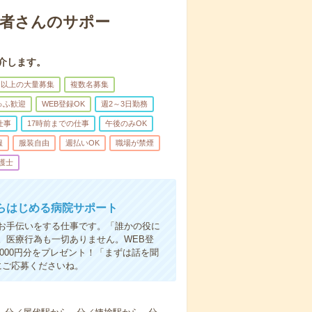
患者さんのサポー
介します。
名以上の大量募集
複数名募集
ゅふ歓迎
WEB登録OK
週2～3日勤務
仕事
17時前までの仕事
午後のみOK
服
服装自由
週払いOK
職場が禁煙
護士
らはじめる病院サポート
お手伝いをする仕事です。「誰かの役に
。医療行為も一切ありません。WEB登
000円分をプレゼント！「まずは話を聞
にご応募くださいね。