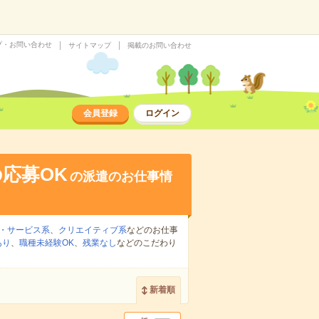
プ・お問い合わせ
サイトマップ
掲載のお問い合わせ
会員登録
ログイン
応募OK
の派遣のお仕事情
・サービス系
、
クリエイティブ系
などのお仕事
あり
、
職種未経験OK
、
残業なし
などのこだわり
新着順