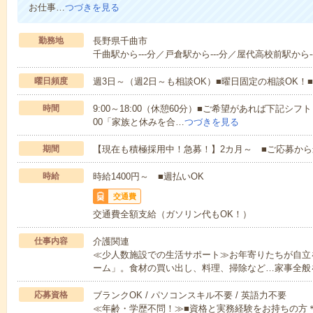
お仕事…
つづきを見る
勤務地
長野県千曲市
千曲駅から---分／戸倉駅から---分／屋代高校前駅から--
曜日頻度
週3日～（週2日～も相談OK）■曜日固定の相談OK
時間
9:00～18:00（休憩60分）■ご希望があれば下記シフトもOK
00「家族と休みを合…
つづきを見る
期間
【現在も積極採用中！急募！】2カ月～ ■ご応募から
時給
時給1400円～ ■週払いOK
交通費
交通費全額支給（ガソリン代もOK！）
仕事内容
介護関連
≪少人数施設での生活サポート≫お年寄りたちが自立
ーム」。食材の買い出し、料理、掃除など…家事全般
応募資格
ブランクOK / パソコンスキル不要 / 英語力不要
≪年齢・学歴不問！≫■資格と実務経験をお持ちの方