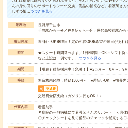
ければ病院は回らないと言われるほど。それくらい誰かに必要とされ
んの身の回りのサポートやシーツ交換、備品の補充など。看護師さん
しずつ慣…
つづきを見る
勤務地
長野県千曲市
千曲駅から---分／戸倉駅から---分／屋代高校前駅から--
曜日頻度
週4日～OK※曜日固定の相談OK※希望の曜日があれ
時間
★スタート時間選べます／1日5時間～OK～シフト例～10:00～1
など上記は一例です。…
つづきを見る
期間
【現在も積極採用中！急募！】■2カ月～ 8月～、9月
時給
無資格未経験：時給1300円～ ■週払いOK ■扶養内O
交通費
交通費全額支給（ガソリン代もOK！）
仕事内容
看護助手
▼病院の一般病棟にて看護師さんのサポート！＜具体
〇チェックシートを見て備品のチェックや補充する〇