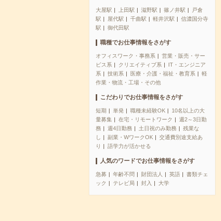
大屋駅
上田駅
滋野駅
篠ノ井駅
戸倉
駅
屋代駅
千曲駅
軽井沢駅
信濃国分寺
駅
御代田駅
職種でお仕事情報をさがす
オフィスワーク・事務系
営業・販売・サー
ビス系
クリエイティブ系
IT・エンジニア
系
技術系
医療・介護・福祉・教育系
軽
作業・物流・工場・その他
こだわりでお仕事情報をさがす
短期
単発
職種未経験OK
10名以上の大
量募集
在宅・リモートワーク
週2～3日勤
務
週4日勤務
土日祝のみ勤務
残業な
し
副業・WワークOK
交通費別途支給あ
り
語学力が活かせる
人気のワードでお仕事情報をさがす
急募
年齢不問
財団法人
英語
書類チェ
ック
テレビ局
封入
大学