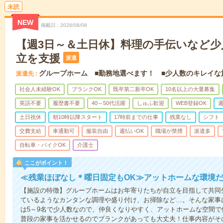
未読
NEW
掲載日
2026/08/08
【週3日～＆土日休】料理の手伝いなど少
立を支援
派遣
グループホーム ■勤務地選べます！ ■少人数のキレイな
派遣先
社会人未経験OK
ブランクOK
既卒第二新卒OK
10名以上の大量募集
英語不要
履歴書不要
40～50代活躍
しゅふ歓迎
WEB登録OK
週
土日祝休
朝10時以降スタート
17時前までの仕事
残業なし
シフト
交費支給
車通勤可
服装自由
週払いOK
職場が禁煙
派遣多
自転車・バイクOK
介護士
ここがポイント！
≪残業ほぼなし＊曜日固定もOK≫アットホームな環境
【施設の特徴】グループホームはお年寄りたちが自立を目指して共同
ているようなカンタンな調理や盛り付け、お掃除など…。そんな家事
は5～9名で少人数なので、仲良くなりやすく、アットホームな空間
普段の家事を活かせるのでブランクがあっても大丈夫！仕事内容がそ