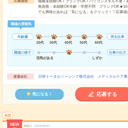
応募資格
職種未経験OK / ブランクOK / パソコンスキル不要 /
無資格・未経験OK年齢・学歴不問 ブランクOK★1
でも興味があれば「気になる」をクリック！▽応募後
職場の雰囲気
年齢層
男女比率
20代
30代
40代
50代
60代
職場の様子
仕事の仕方
活気がある
しずか
日研トータルソーシング株式会社 メディカルケア事
派遣会社
応募する
気になる！
未読
NEW
掲載日
2026/08/07