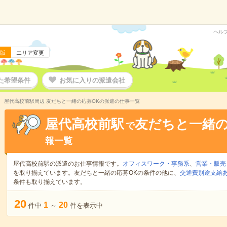
ヘル
版
エリア変更
た希望条件
お気に入りの派遣会社
屋代高校前駅周辺 友だちと一緒の応募OKの派遣の仕事一覧
屋代高校前駅
友だちと一緒の
で
報一覧
屋代高校前駅の派遣のお仕事情報です。
オフィスワーク・事務系
、
営業・販売
を取り揃えています。友だちと一緒の応募OKの条件の他に、
交通費別途支給
条件も取り揃えています。
20
1
20
件中
～
件を表示中