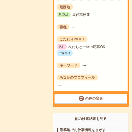
勤務地
屋代高校前
駅/路線
職種
---
こだわりINDEX
友だちと一緒の応募OK
絶対
---
できれば
キーワード
---
あなたのプロフィール
---
条件の変更
他の検索結果を見る
勤務地でお仕事情報をさがす