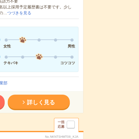
 英語力不要
0名以上採用予定履歴書は不要です。少し
の…
つづきを見る
女性
男性
テキパキ
コツコツ
業部
詳しく見る
一括
応募
No.NKNTSHMT08_KJA