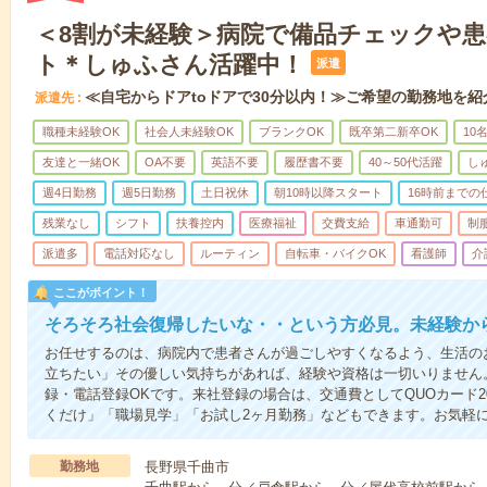
＜8割が未経験＞病院で備品チェックや
ト＊しゅふさん活躍中！
派遣
≪自宅からドアtoドアで30分以内！≫ご希望の勤務地を紹
派遣先
職種未経験OK
社会人未経験OK
ブランクOK
既卒第二新卒OK
10
友達と一緒OK
OA不要
英語不要
履歴書不要
40～50代活躍
し
週4日勤務
週5日勤務
土日祝休
朝10時以降スタート
16時前までの
残業なし
シフト
扶養控内
医療福祉
交費支給
車通勤可
制
派遣多
電話対応なし
ルーティン
自転車・バイクOK
看護師
介
ここがポイント！
そろそろ社会復帰したいな・・という方必見。未経験か
お任せするのは、病院内で患者さんが過ごしやすくなるよう、生活の
立ちたい」その優しい気持ちがあれば、経験や資格は一切いりません
録・電話登録OKです。来社登録の場合は、交通費としてQUOカード2
くだけ」「職場見学」「お試し2ヶ月勤務」などもできます。お気軽
勤務地
長野県千曲市