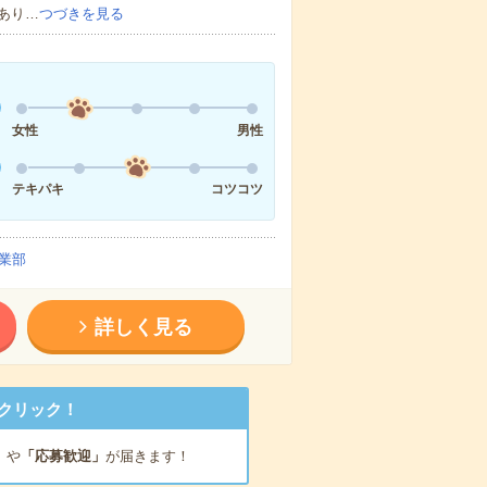
あり…
つづきを見る
女性
男性
テキパキ
コツコツ
業部
詳しく見る
クリック！
」
や
「応募歓迎」
が届きます！