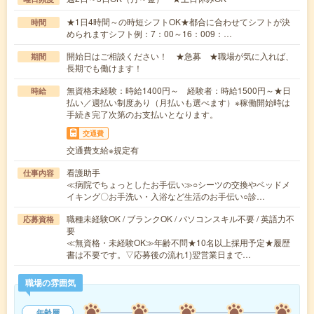
★1日4時間～の時短シフトOK★都合に合わせてシフトが決
時間
められますシフト例：7：00～16：009：…
開始日はご相談ください！ ★急募 ★職場が気に入れば、
期間
長期でも働けます！
無資格未経験：時給1400円～ 経験者：時給1500円～★日
時給
払い／週払い制度あり（月払いも選べます）※稼働開始時は
手続き完了次第のお支払いとなります。
交通費
交通費支給※規定有
看護助手
仕事内容
≪病院でちょっとしたお手伝い≫○シーツの交換やベッドメ
イキング〇お手洗い・入浴など生活のお手伝い○診…
職種未経験OK / ブランクOK / パソコンスキル不要 / 英語力不
応募資格
要
≪無資格・未経験OK≫年齢不問★10名以上採用予定★履歴
書は不要です。▽応募後の流れ1)翌営業日まで…
職場の雰囲気
年齢層