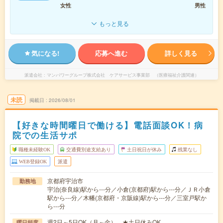
女性
男性
もっと見る
気になる!
応募へ進む
詳しく見る
派遣会社
マンパワーグループ株式会社 ケアサービス事業部 （医療福祉介護関連）
未読
掲載日
2026/08/01
【好きな時間曜日で働ける】電話面談OK！病
院での生活サポ
職種未経験OK
交通費別途支給あり
土日祝日が休み
残業なし
WEB登録OK
派遣
京都府宇治市
勤務地
宇治(奈良線)駅から---分／小倉(京都府)駅から---分／ＪＲ小倉
駅から---分／木幡(京都府・京阪線)駅から---分／三室戸駅か
ら---分
週2日～5日OK（月～金） ★土日休みOK
曜日頻度