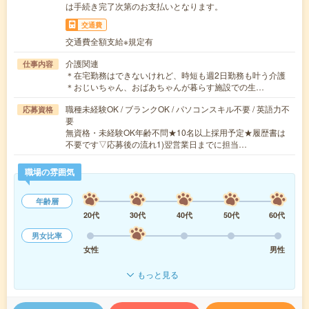
は手続き完了次第のお支払いとなります。
交通費
交通費全額支給※規定有
介護関連
仕事内容
＊在宅勤務はできないけれど、時短も週2日勤務も叶う介護
＊おじいちゃん、おばあちゃんが暮らす施設での生…
職種未経験OK / ブランクOK / パソコンスキル不要 / 英語力不
応募資格
要
無資格・未経験OK年齢不問★10名以上採用予定★履歴書は
不要です▽応募後の流れ1)翌営業日までに担当…
職場の雰囲気
年齢層
20代
30代
40代
50代
60代
男女比率
女性
男性
もっと見る