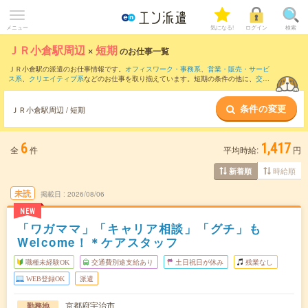
メニュー
気になる!
ログイン
検索
ＪＲ小倉駅周辺
×
短期
のお仕事一覧
ＪＲ小倉駅の派遣のお仕事情報です。
オフィスワーク・事務系
、
営業・販売・サービ
ス系
、
クリエイティブ系
などのお仕事を取り揃えています。短期の条件の他に、
交通
費別途支給あり
、
職種未経験OK
、
友だちと一緒の応募OK
などでもお探し頂けます。
条件の変更
ＪＲ小倉駅周辺 / 短期
6
1,417
全
件
平均時給:
円
時給順
新着順
未読
掲載日
2026/08/06
NEW
「ワガママ」「キャリア相談」「グチ」も
Welcome！＊ケアスタッフ
職種未経験OK
交通費別途支給あり
土日祝日が休み
残業なし
WEB登録OK
派遣
京都府宇治市
勤務地