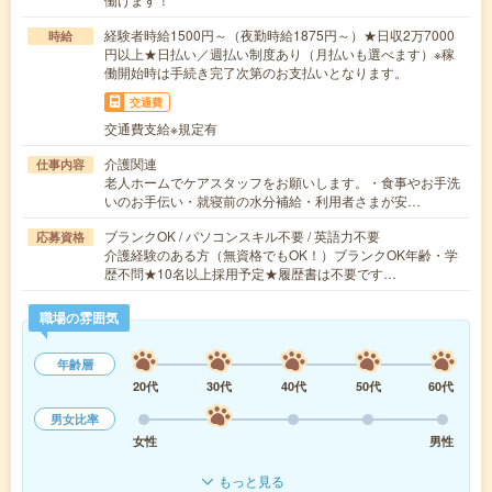
経験者時給1500円～（夜勤時給1875円～）★日収2万7000
時給
円以上★日払い／週払い制度あり（月払いも選べます）※稼
働開始時は手続き完了次第のお支払いとなります。
交通費
交通費支給※規定有
介護関連
仕事内容
老人ホームでケアスタッフをお願いします。・食事やお手洗
いのお手伝い・就寝前の水分補給・利用者さまが安…
ブランクOK / パソコンスキル不要 / 英語力不要
応募資格
介護経験のある方（無資格でもOK！）ブランクOK年齢・学
歴不問★10名以上採用予定★履歴書は不要です…
職場の雰囲気
年齢層
20代
30代
40代
50代
60代
男女比率
女性
男性
もっと見る