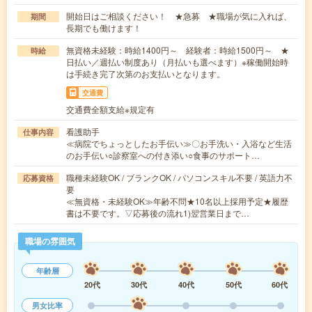
開始日はご相談ください！ ★急募 ★職場が気に入れば、
期間
長期でも働けます！
無資格未経験：時給1400円～ 経験者：時給1500円～ ★
時給
日払い／週払い制度あり（月払いも選べます）※稼働開始時
は手続き完了次第のお支払いとなります。
交通費
交通費全額支給※規定有
看護助手
仕事内容
≪病院でちょっとしたお手伝い≫〇お手洗い・入浴など生活
のお手伝い○診察室への付き添い○食事のサポート…
職種未経験OK / ブランクOK / パソコンスキル不要 / 英語力不
応募資格
要
≪無資格・未経験OK≫年齢不問★10名以上採用予定★履歴
書は不要です。▽応募後の流れ1)翌営業日まで…
職場の雰囲気
年齢層
20代
30代
40代
50代
60代
男女比率