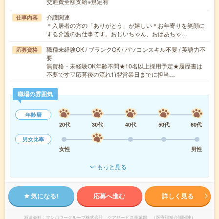
交通費全額支給※規定有
介護関連
仕事内容
＊入居者の方の「ありがとう」が嬉しい＊お年寄りを笑顔に
する介護のお仕事です。おじいちゃん、おばあちゃ…
職種未経験OK / ブランクOK / パソコンスキル不要 / 英語力不
応募資格
要
無資格・未経験OK年齢不問★10名以上採用予定★履歴書は
不要です▽応募後の流れ1)翌営業日までに担当…
職場の雰囲気
年齢層
20代
30代
40代
50代
60代
男女比率
女性
男性
もっと見る
気になる!
応募へ進む
詳しく見る
派遣会社
マンパワーグループ株式会社 ケアサービス事業部 （医療福祉介護関連）