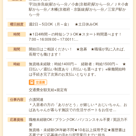
宇治(奈良線)駅から---分／小倉(京都府)駅から---分／ＪＲ小倉
駅から---分／木幡(京都府・京阪線)駅から---分／三室戸駅か
ら---分
週2日～5日OK（月～金） ★土日休みOK
曜日頻度
★1日4時間～の時短シフトOK★スタート時間選べます！
時間
7:00～16:009:00～17:0011:…
開始日はご相談ください！ ★急募 ★職場が気に入れば、
期間
長期でも働けます！
無資格未経験：時給1400円～ 経験者：時給1500円～ ★
時給
日払い／週払い制度あり（月払いも選べます）※稼働開始時
は手続き完了次第のお支払いとなります。
交通費
交通費全額支給※規定有
介護関連
仕事内容
＊入居者の方の「ありがとう」が嬉しい＊おじいちゃん、お
ばあちゃんが暮らす施設での生活サポートをお任せ…
職種未経験OK / ブランクOK / パソコンスキル不要 / 英語力不
応募資格
要
無資格・未経験OK年齢不問★10名以上採用予定★履歴書は
不要です▽応募後の流れ1)翌営業日までに担当…