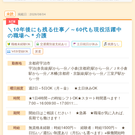
未読
掲載日
2026/08/04
NEW
＼10年後にも残る仕事／～60代も現役活躍中
の職場へ＊介護
職種未経験OK
交通費別途支給あり
土日祝日が休み
残業なし
WEB登録OK
派遣
京都府宇治市
勤務地
宇治(奈良線)駅から---分／小倉(京都府)駅から---分／ＪＲ小倉
駅から---分／木幡(京都府・京阪線)駅から---分／三室戸駅か
ら---分
週2日～5日OK（月～金） ★土日休みOK
曜日頻度
★1日4時間～の時短シフトOK★スタート時間選べます！
時間
7:00～16:009:00～17:0011:…
開始日はご相談ください！ ★急募 ★職場が気に入れば、
期間
長期でも働けます！
無資格未経験：時給1400円～ 経験者：時給1500円～ ★
時給
日払い／週払い制度あり（月払いも選べます）※稼働開始時