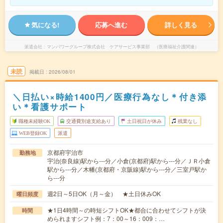
気になる!
応募へ進む
詳しく見る
派遣会社
マンパワーグループ株式会社 ケアサービス事業部 （医療福祉介護関連）
未読
掲載日
2026/08/01
＼日払い×時給1400円／医療行為なし＊付き添
い＊看護サポート
職種未経験OK
交通費別途支給あり
土日祝日が休み
残業なし
WEB登録OK
派遣
京都府宇治市
勤務地
宇治(奈良線)駅から---分／小倉(京都府)駅から---分／ＪＲ小倉
駅から---分／木幡(京都府・京阪線)駅から---分／三室戸駅か
ら---分
週2日～5日OK（月～金） ★土日休みOK
曜日頻度
★1日4時間～の時短シフトOK★都合に合わせてシフトが決
時間
められますシフト例：7：00～16：009：…