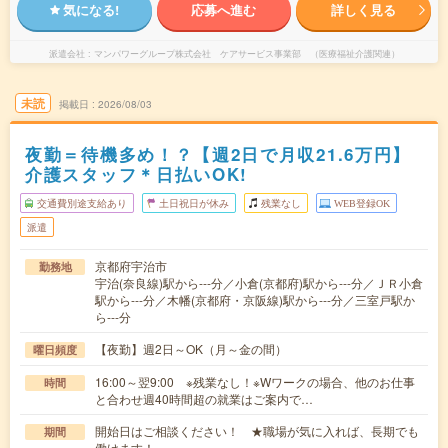
気になる!
応募へ進む
詳しく見る
派遣会社
マンパワーグループ株式会社 ケアサービス事業部 （医療福祉介護関連）
未読
掲載日
2026/08/03
夜勤＝待機多め！？【週2日で月収21.6万円】
介護スタッフ＊日払いOK!
交通費別途支給あり
土日祝日が休み
残業なし
WEB登録OK
派遣
京都府宇治市
勤務地
宇治(奈良線)駅から---分／小倉(京都府)駅から---分／ＪＲ小倉
駅から---分／木幡(京都府・京阪線)駅から---分／三室戸駅か
ら---分
【夜勤】週2日～OK（月～金の間）
曜日頻度
16:00～翌9:00 ※残業なし！※Wワークの場合、他のお仕事
時間
と合わせ週40時間超の就業はご案内で…
開始日はご相談ください！ ★職場が気に入れば、長期でも
期間
働けます！