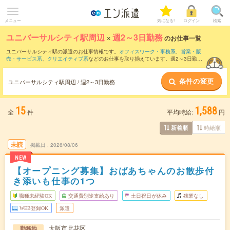
メニュー
気になる!
ログイン
検索
ユニバーサルシティ駅周辺
×
週2～3日勤務
のお仕事一覧
ユニバーサルシティ駅の派遣のお仕事情報です。
オフィスワーク・事務系
、
営業・販
売・サービス系
、
クリエイティブ系
などのお仕事を取り揃えています。週2～3日勤務
の条件の他に、
交通費別途支給あり
、
職種未経験OK
、
友だちと一緒の応募OK
などの
こだわり条件も取り揃えています。
条件の変更
ユニバーサルシティ駅周辺 / 週2～3日勤務
15
1,588
全
件
平均時給:
円
時給順
新着順
未読
掲載日
2026/08/06
NEW
【オープニング募集】おばあちゃんのお散歩付
き添いも仕事の1つ
職種未経験OK
交通費別途支給あり
土日祝日が休み
残業なし
WEB登録OK
派遣
大阪市此花区
勤務地