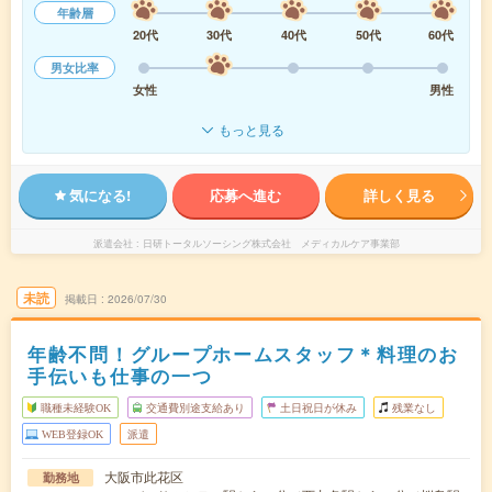
年齢層
20代
30代
40代
50代
60代
男女比率
女性
男性
もっと見る
気になる!
応募へ進む
詳しく見る
派遣会社
日研トータルソーシング株式会社 メディカルケア事業部
未読
掲載日
2026/07/30
年齢不問！グループホームスタッフ＊料理のお
手伝いも仕事の一つ
職種未経験OK
交通費別途支給あり
土日祝日が休み
残業なし
WEB登録OK
派遣
大阪市此花区
勤務地