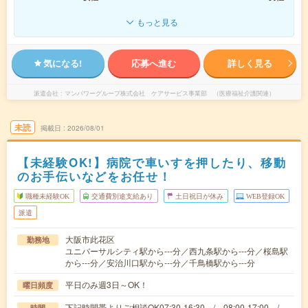
もっと見る
気になる!
応募へ進む
詳しく見る
派遣会社
マンパワーグループ株式会社 ケアサービス事業部 （医療福祉介護関連）
未読
掲載日
2026/08/01
【未経験OK!】病院で車いすを押したり、移動
のお手伝いなどをお任せ！
職種未経験OK
交通費別途支給あり
土日祝日が休み
WEB登録OK
派遣
大阪市此花区
勤務地
ユニバーサルシティ駅から---分／西九条駅から---分／桜島駅
から---分／安治川口駅から---分／千鳥橋駅から---分
平日のみ週3日～OK！
曜日頻度
下記時間帯よりご相談OK07:30-16:30 / 08:00-17:00 /
時間