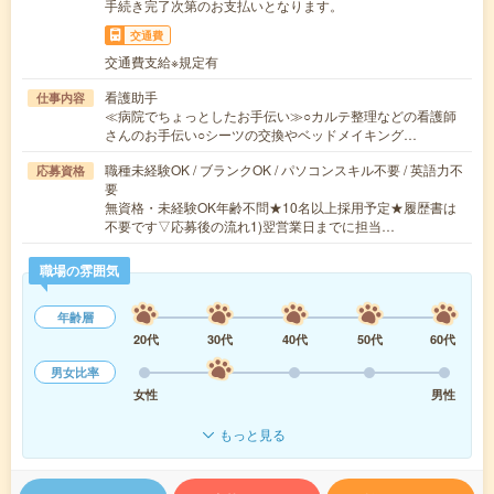
手続き完了次第のお支払いとなります。
交通費
交通費支給※規定有
看護助手
仕事内容
≪病院でちょっとしたお手伝い≫○カルテ整理などの看護師
さんのお手伝い○シーツの交換やベッドメイキング…
職種未経験OK / ブランクOK / パソコンスキル不要 / 英語力不
応募資格
要
無資格・未経験OK年齢不問★10名以上採用予定★履歴書は
不要です▽応募後の流れ1)翌営業日までに担当…
職場の雰囲気
年齢層
20代
30代
40代
50代
60代
男女比率
女性
男性
もっと見る