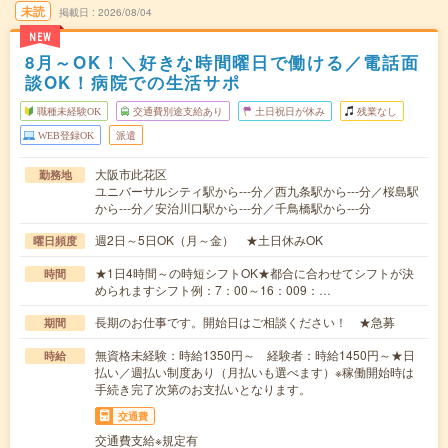
未読
掲載日
2026/08/04
NEW
8月～OK！＼好きな時間曜日で働ける／電話面
談OK！病院での生活サポ
職種未経験OK
交通費別途支給あり
土日祝日が休み
残業なし
WEB登録OK
派遣
大阪市此花区
勤務地
ユニバーサルシティ駅から---分／西九条駅から---分／桜島駅
から---分／安治川口駅から---分／千鳥橋駅から---分
週2日～5日OK（月～金） ★土日休みOK
曜日頻度
★1日4時間～の時短シフトOK★都合に合わせてシフトが決
時間
められますシフト例：7：00～16：009：…
長期のお仕事です。開始日はご相談ください！ ★急募
期間
無資格未経験：時給1350円～ 経験者：時給1450円～★日
時給
払い／週払い制度あり（月払いも選べます）※稼働開始時は
手続き完了次第のお支払いとなります。
交通費
交通費支給※規定有