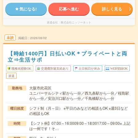
気になる!
応募へ進む
詳しく見る
派遣会社
株式会社ニッソーネット
未読
掲載日
2026/08/02
【時給1400円】日払いOK＊プライベートと両
立⇒生活サポ
職種未経験OK
交通費別途支給あり
土日祝日が休み
WEB登録OK
派遣
大阪市此花区
勤務地
ユニバーサルシティ駅から---分／西九条駅から---分／桜島駅
から---分／安治川口駅から---分／千鳥橋駅から---分
シフト制（月～日） ※平日のみなどの相談もOK ※週3日など
曜日頻度
の相談もOK
【シフト例】07:00～16:0009:00～18:0017:00～09:00※ 上記
時間
は一例です！そ…