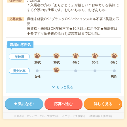
仕事内容
＊入居者の方の「ありがとう」が嬉しい＊お年寄りを笑顔に
する介護のお仕事です。おじいちゃん、おばあちゃ…
職種未経験OK / ブランクOK / パソコンスキル不要 / 英語力不
応募資格
要
無資格・未経験OK年齢不問★10名以上採用予定★履歴書は
不要です▽応募後の流れ1)翌営業日までに担当…
職場の雰囲気
年齢層
20代
30代
40代
50代
60代
男女比率
女性
男性
もっと見る
気になる!
応募へ進む
詳しく見る
派遣会社
マンパワーグループ株式会社 ケアサービス事業部 （医療福祉介護関連）