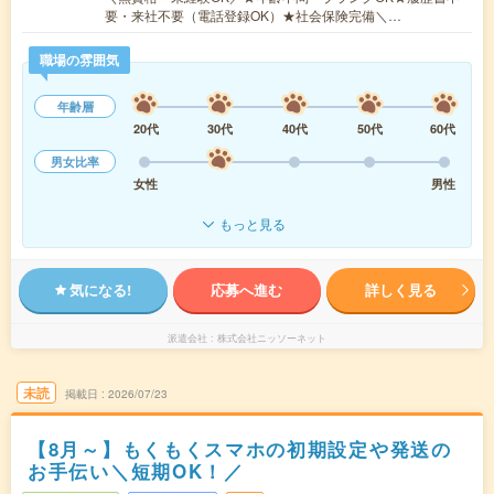
要・来社不要（電話登録OK）★社会保険完備＼…
職場の雰囲気
年齢層
20代
30代
40代
50代
60代
男女比率
女性
男性
もっと見る
気になる!
応募へ進む
詳しく見る
派遣会社
株式会社ニッソーネット
未読
掲載日
2026/07/23
【8月～】もくもくスマホの初期設定や発送の
お手伝い＼短期OK！／