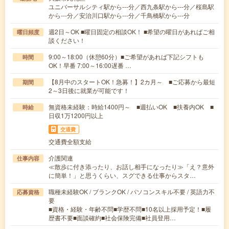
ユニバーサルシティ駅から---分／西九条駅から---分／桜島駅
から---分／安治川口駅から---分／千鳥橋駅から---分
週2日～OK ■曜日固定の相談OK！ ■希望の曜日があればご相
曜日頻度
談ください！
9:00～18:00（休憩60分）■ご希望があれば下記シフトも
時間
OK！早番 7:00～16:00遅番 …
【8月中のスタートOK！急募！】2カ月～ ■ご応募から最短
期間
2～3日後に就業が可能です！
無資格未経験：時給1400円～ ■週払いOK ■扶養内OK ■
時給
日収1万1200円以上
交通費
交通費全額支給
介護関連
仕事内容
≪散歩に付き添ったり、お話し相手になったり≫「え？意外
に簡単！」と思うくらい、スグできる仕事からスタ…
職種未経験OK / ブランクOK / パソコンスキル不要 / 英語力不
応募資格
要
■資格・経験・年齢不問■学歴不問■10名以上採用予定！■履
歴書不要■面談確約■社会保険完備■社員登用…