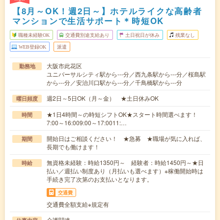
【8月～OK！週2日～】ホテルライクな高齢者
マンションで生活サポート＊時短OK
職種未経験OK
交通費別途支給あり
土日祝日が休み
残業なし
WEB登録OK
派遣
大阪市此花区
勤務地
ユニバーサルシティ駅から---分／西九条駅から---分／桜島駅
から---分／安治川口駅から---分／千鳥橋駅から---分
週2日～5日OK（月～金） ★土日休みOK
曜日頻度
★1日4時間～の時短シフトOK★スタート時間選べます！
時間
7:00～16:009:00～17:0011:…
開始日はご相談ください！ ★急募 ★職場が気に入れば、
期間
長期でも働けます！
無資格未経験：時給1350円～ 経験者：時給1450円～★日
時給
払い／週払い制度あり（月払いも選べます）※稼働開始時は
手続き完了次第のお支払いとなります。
交通費
交通費全額支給※規定有
介護関連