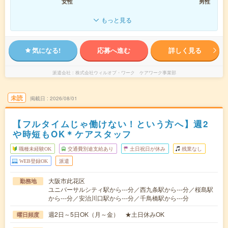
女性
男性
もっと見る
気になる!
応募へ進む
詳しく見る
派遣会社
株式会社ウィルオブ・ワーク ケアワーク事業部
未読
掲載日
2026/08/01
【フルタイムじゃ働けない！という方へ】週2
や時短もOK＊ケアスタッフ
職種未経験OK
交通費別途支給あり
土日祝日が休み
残業なし
WEB登録OK
派遣
大阪市此花区
勤務地
ユニバーサルシティ駅から---分／西九条駅から---分／桜島駅
から---分／安治川口駅から---分／千鳥橋駅から---分
週2日～5日OK（月～金） ★土日休みOK
曜日頻度