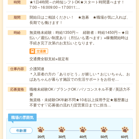
★1日4時間～の時短シフトOK★スタート時間選べます！
時間
7:00～16:009:00～17:0011:…
開始日はご相談ください！ ★急募 ★職場が気に入れば、
期間
長期でも働けます！
無資格未経験：時給1350円～ 経験者：時給1450円～★日
時給
払い／週払い制度あり（月払いも選べます）※稼働開始時は
手続き完了次第のお支払いとなります。
交通費
交通費全額支給※規定有
介護関連
仕事内容
＊入居者の方の「ありがとう」が嬉しい＊おじいちゃん、お
ばあちゃんが暮らす施設での生活サポートをお任せ…
職種未経験OK / ブランクOK / パソコンスキル不要 / 英語力不
応募資格
要
無資格・未経験OK年齢不問★10名以上採用予定★履歴書は
不要です▽応募後の流れ1)翌営業日までに担当…
職場の雰囲気
年齢層
20代
30代
40代
50代
60代