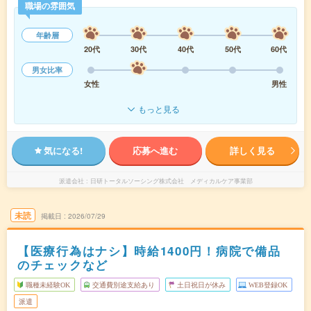
職場の雰囲気
年齢層
20代
30代
40代
50代
60代
男女比率
女性
男性
もっと見る
気になる!
応募へ進む
詳しく見る
派遣会社
日研トータルソーシング株式会社 メディカルケア事業部
未読
掲載日
2026/07/29
【医療行為はナシ】時給1400円！病院で備品
のチェックなど
職種未経験OK
交通費別途支給あり
土日祝日が休み
WEB登録OK
派遣