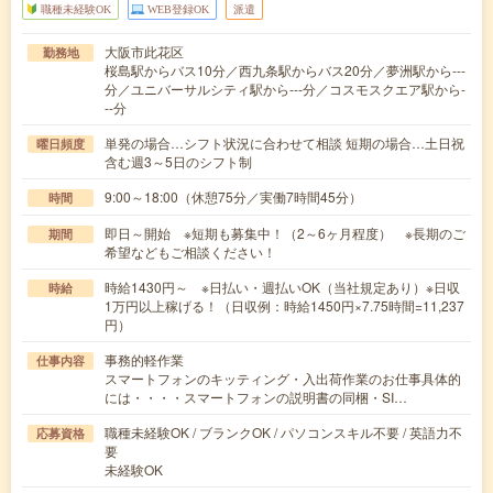
職種未経験OK
WEB登録OK
派遣
大阪市此花区
勤務地
桜島駅からバス10分／西九条駅からバス20分／夢洲駅から---
分／ユニバーサルシティ駅から---分／コスモスクエア駅から-
--分
単発の場合…シフト状況に合わせて相談 短期の場合…土日祝
曜日頻度
含む週3～5日のシフト制
9:00～18:00（休憩75分／実働7時間45分）
時間
即日～開始 ※短期も募集中！（2～6ヶ月程度） ※長期のご
期間
希望などもご相談ください！
時給1430円～ ※日払い・週払いOK（当社規定あり）※日収
時給
1万円以上稼げる！（日収例：時給1450円×7.75時間=11,237
円）
事務的軽作業
仕事内容
スマートフォンのキッティング・入出荷作業のお仕事具体的
には・・・・スマートフォンの説明書の同梱・SI…
職種未経験OK / ブランクOK / パソコンスキル不要 / 英語力不
応募資格
要
未経験OK