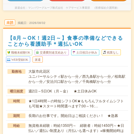
派遣会社
マンパワーグループ株式会社 ケアサービス事業部 （医療福祉介護関連）
未読
掲載日
2026/08/02
【8月～OK！週2日～】食事の準備などできる
ことから看護助手＊週払いOK
職種未経験OK
交通費別途支給あり
土日祝日が休み
残業なし
WEB登録OK
派遣
大阪市此花区
勤務地
ユニバーサルシティ駅から---分／西九条駅から---分／桜島駅
から---分／安治川口駅から---分／千鳥橋駅から---分
週2日～5日OK（月～金） ★土日休みOK
曜日頻度
★1日4時間～の時短シフトOK★もちろんフルタイムシフト
時間
も可能★スタート時間選べます7:00～16:…
長期のお仕事です。開始日はご相談ください！ ★急募
期間
無資格未経験：時給1350円～ 経験者：時給1450円～★日
時給
払い／週払い制度あり（月払いも選べます）※稼働開始時は