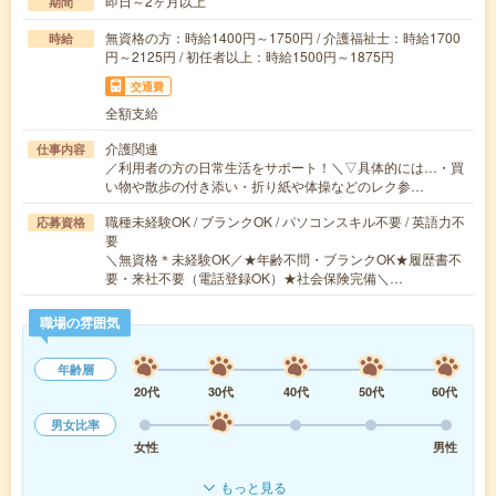
即日～2ヶ月以上
期間
無資格の方：時給1400円～1750円 / 介護福祉士：時給1700
時給
円～2125円 / 初任者以上：時給1500円～1875円
交通費
全額支給
介護関連
仕事内容
／利用者の方の日常生活をサポート！＼▽具体的には…・買
い物や散歩の付き添い・折り紙や体操などのレク参…
職種未経験OK / ブランクOK / パソコンスキル不要 / 英語力不
応募資格
要
＼無資格＊未経験OK／★年齢不問・ブランクOK★履歴書不
要・来社不要（電話登録OK）★社会保険完備＼…
職場の雰囲気
年齢層
20代
30代
40代
50代
60代
男女比率
女性
男性
もっと見る