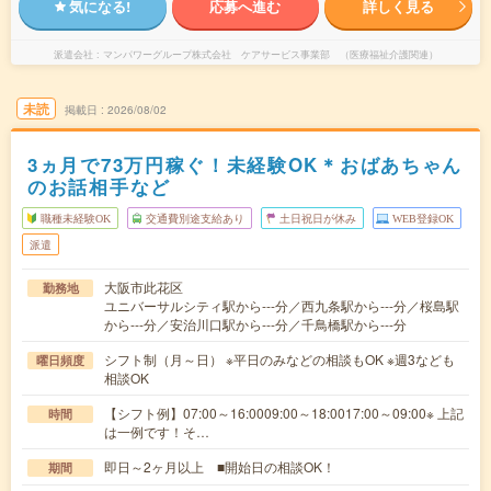
気になる!
応募へ進む
詳しく見る
派遣会社
マンパワーグループ株式会社 ケアサービス事業部 （医療福祉介護関連）
未読
掲載日
2026/08/02
3ヵ月で73万円稼ぐ！未経験OK＊おばあちゃん
のお話相手など
職種未経験OK
交通費別途支給あり
土日祝日が休み
WEB登録OK
派遣
大阪市此花区
勤務地
ユニバーサルシティ駅から---分／西九条駅から---分／桜島駅
から---分／安治川口駅から---分／千鳥橋駅から---分
シフト制（月～日） ※平日のみなどの相談もOK ※週3なども
曜日頻度
相談OK
【シフト例】07:00～16:0009:00～18:0017:00～09:00※ 上記
時間
は一例です！そ…
即日～2ヶ月以上 ■開始日の相談OK！
期間