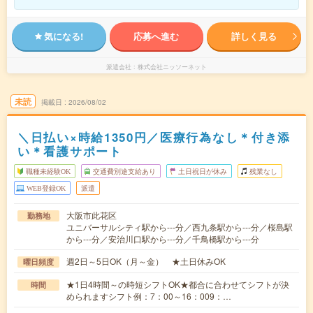
気になる!
応募へ進む
詳しく見る
派遣会社
株式会社ニッソーネット
未読
掲載日
2026/08/02
＼日払い×時給1350円／医療行為なし＊付き添
い＊看護サポート
職種未経験OK
交通費別途支給あり
土日祝日が休み
残業なし
WEB登録OK
派遣
大阪市此花区
勤務地
ユニバーサルシティ駅から---分／西九条駅から---分／桜島駅
から---分／安治川口駅から---分／千鳥橋駅から---分
週2日～5日OK（月～金） ★土日休みOK
曜日頻度
★1日4時間～の時短シフトOK★都合に合わせてシフトが決
時間
められますシフト例：7：00～16：009：…