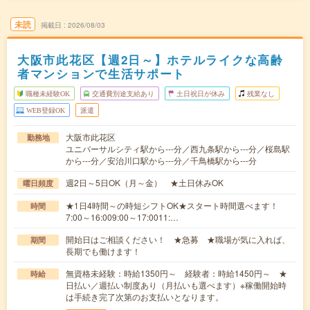
未読
掲載日
2026/08/03
大阪市此花区【週2日～】ホテルライクな高齢
者マンションで生活サポート
職種未経験OK
交通費別途支給あり
土日祝日が休み
残業なし
WEB登録OK
派遣
大阪市此花区
勤務地
ユニバーサルシティ駅から---分／西九条駅から---分／桜島駅
から---分／安治川口駅から---分／千鳥橋駅から---分
週2日～5日OK（月～金） ★土日休みOK
曜日頻度
★1日4時間～の時短シフトOK★スタート時間選べます！
時間
7:00～16:009:00～17:0011:…
開始日はご相談ください！ ★急募 ★職場が気に入れば、
期間
長期でも働けます！
無資格未経験：時給1350円～ 経験者：時給1450円～ ★
時給
日払い／週払い制度あり（月払いも選べます）※稼働開始時
は手続き完了次第のお支払いとなります。