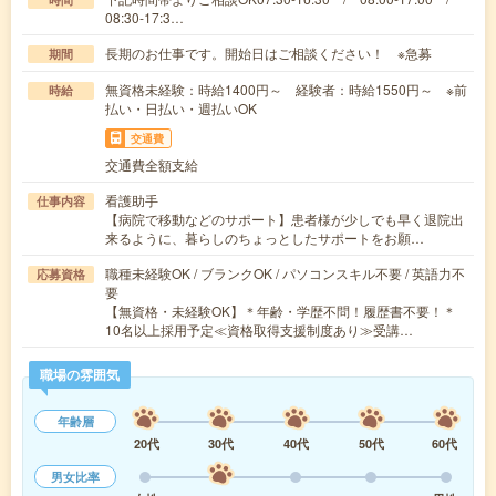
08:30-17:3…
長期のお仕事です。開始日はご相談ください！ ※急募
期間
無資格未経験：時給1400円～ 経験者：時給1550円～ ※前
時給
払い・日払い・週払いOK
交通費
交通費全額支給
看護助手
仕事内容
【病院で移動などのサポート】患者様が少しでも早く退院出
来るように、暮らしのちょっとしたサポートをお願…
職種未経験OK / ブランクOK / パソコンスキル不要 / 英語力不
応募資格
要
【無資格・未経験OK】＊年齢・学歴不問！履歴書不要！＊
10名以上採用予定≪資格取得支援制度あり≫受講…
職場の雰囲気
年齢層
20代
30代
40代
50代
60代
男女比率