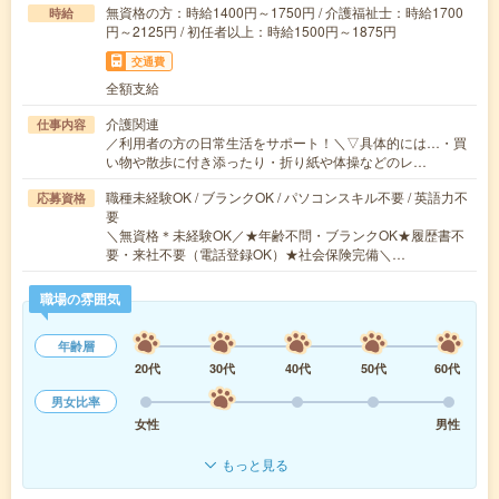
無資格の方：時給1400円～1750円 / 介護福祉士：時給1700
時給
円～2125円 / 初任者以上：時給1500円～1875円
交通費
全額支給
介護関連
仕事内容
／利用者の方の日常生活をサポート！＼▽具体的には…・買
い物や散歩に付き添ったり・折り紙や体操などのレ…
職種未経験OK / ブランクOK / パソコンスキル不要 / 英語力不
応募資格
要
＼無資格＊未経験OK／★年齢不問・ブランクOK★履歴書不
要・来社不要（電話登録OK）★社会保険完備＼…
職場の雰囲気
年齢層
20代
30代
40代
50代
60代
男女比率
女性
男性
もっと見る