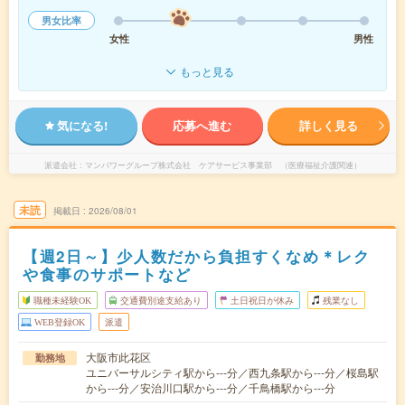
男女比率
女性
男性
もっと見る
気になる!
応募へ進む
詳しく見る
派遣会社
マンパワーグループ株式会社 ケアサービス事業部 （医療福祉介護関連）
未読
掲載日
2026/08/01
【週2日～】少人数だから負担すくなめ＊レク
や食事のサポートなど
職種未経験OK
交通費別途支給あり
土日祝日が休み
残業なし
WEB登録OK
派遣
大阪市此花区
勤務地
ユニバーサルシティ駅から---分／西九条駅から---分／桜島駅
から---分／安治川口駅から---分／千鳥橋駅から---分