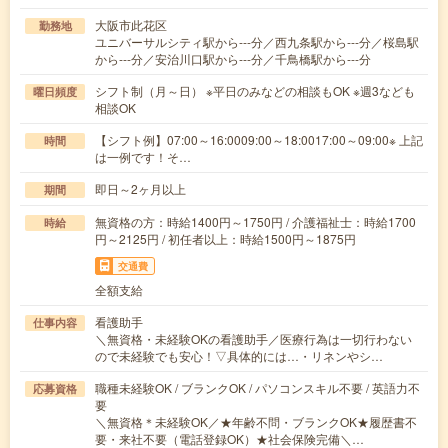
大阪市此花区
勤務地
ユニバーサルシティ駅から---分／西九条駅から---分／桜島駅
から---分／安治川口駅から---分／千鳥橋駅から---分
シフト制（月～日） ※平日のみなどの相談もOK ※週3なども
曜日頻度
相談OK
【シフト例】07:00～16:0009:00～18:0017:00～09:00※ 上記
時間
は一例です！そ…
即日～2ヶ月以上
期間
無資格の方：時給1400円～1750円 / 介護福祉士：時給1700
時給
円～2125円 / 初任者以上：時給1500円～1875円
交通費
全額支給
看護助手
仕事内容
＼無資格・未経験OKの看護助手／医療行為は一切行わない
ので未経験でも安心！▽具体的には…・リネンやシ…
職種未経験OK / ブランクOK / パソコンスキル不要 / 英語力不
応募資格
要
＼無資格＊未経験OK／★年齢不問・ブランクOK★履歴書不
要・来社不要（電話登録OK）★社会保険完備＼…