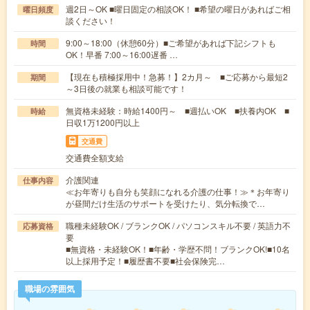
週2日～OK ■曜日固定の相談OK！ ■希望の曜日があればご相
曜日頻度
談ください！
9:00～18:00（休憩60分）■ご希望があれば下記シフトも
時間
OK！早番 7:00～16:00遅番 …
【現在も積極採用中！急募！】2カ月～ ■ご応募から最短2
期間
～3日後の就業も相談可能です！
無資格未経験：時給1400円～ ■週払いOK ■扶養内OK ■
時給
日収1万1200円以上
交通費
交通費全額支給
介護関連
仕事内容
≪お年寄りも自分も笑顔になれる介護の仕事！≫＊お年寄り
が昼間だけ生活のサポートを受けたり、気分転換で…
職種未経験OK / ブランクOK / パソコンスキル不要 / 英語力不
応募資格
要
■無資格・未経験OK！■年齢・学歴不問！ブランクOK!■10名
以上採用予定！■履歴書不要■社会保険完…
職場の雰囲気