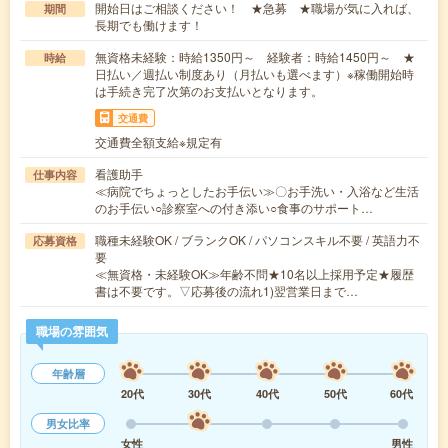
開始日はご相談ください！ ★急募 ★職場が気に入れば、
期間
長期でも働けます！
無資格未経験：時給1350円～ 経験者：時給1450円～ ★
時給
日払い／週払い制度あり（月払いも選べます）※稼働開始時
は手続き完了次第のお支払いとなります。
交通費
交通費全額支給※規定有
看護助手
仕事内容
≪病院でちょっとしたお手伝い≫〇お手洗い・入浴など生活
のお手伝い○診察室への付き添い○食事のサポート…
職種未経験OK / ブランクOK / パソコンスキル不要 / 英語力不
応募資格
要
≪無資格・未経験OK≫年齢不問★10名以上採用予定★履歴
書は不要です。▽応募後の流れ1)翌営業日まで…
職場の雰囲気
年齢層
20代
30代
40代
50代
60代
男女比率
女性
男性