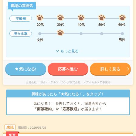
職場の雰囲気
年齢層
20代
30代
40代
50代
60代
男女比率
女性
男性
もっと見る
気になる!
応募へ進む
詳しく見る
派遣会社
日研トータルソーシング株式会社 メディカルケア事業部
興味があったら「★気になる！」をタップ！
「気になる！」を押しておくと、派遣会社から
「面談確約」
や
「応募歓迎」
が届きます！
未読
掲載日
2026/08/05
NEW