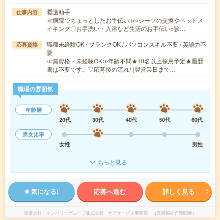
看護助手
仕事内容
≪病院でちょっとしたお手伝い≫○シーツの交換やベッドメ
イキング〇お手洗い・入浴など生活のお手伝い○診…
職種未経験OK / ブランクOK / パソコンスキル不要 / 英語力不
応募資格
要
≪無資格・未経験OK≫年齢不問★10名以上採用予定★履歴
書は不要です。▽応募後の流れ1)翌営業日まで…
職場の雰囲気
年齢層
20代
30代
40代
50代
60代
男女比率
女性
男性
もっと見る
気になる!
応募へ進む
詳しく見る
派遣会社
マンパワーグループ株式会社 ケアサービス事業部 （医療福祉介護関連）