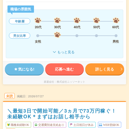
職場の雰囲気
年齢層
20代
30代
40代
50代
60代
男女比率
女性
男性
もっと見る
気になる!
応募へ進む
詳しく見る
派遣会社
株式会社ニッソーネット
未読
掲載日
2026/07/27
＼最短3日で開始可能／3ヵ月で73万円稼ぐ！
未経験OK＊まずはお話し相手から
職種未経験OK
交通費別途支給あり
土日祝日が休み
WEB登録OK