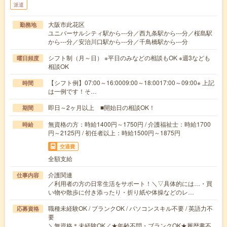
派遣
大阪市此花区
勤務地
ユニバーサルシティ駅から---分／西九条駅から---分／桜島駅
から---分／安治川口駅から---分／千鳥橋駅から---分
シフト制（月～日） ※平日のみなどの相談もOK ※週3なども
曜日頻度
相談OK
【シフト例】07:00～16:0009:00～18:0017:00～09:00※ 上記
時間
は一例です！そ…
即日～2ヶ月以上 ■開始日の相談OK！
期間
無資格の方：時給1400円～1750円 / 介護福祉士：時給1700
時給
円～2125円 / 初任者以上：時給1500円～1875円
交通費
全額支給
介護関連
仕事内容
／利用者の方の日常生活をサポート！＼▽具体的には…・買
い物や散歩に付き添ったり・折り紙や体操などのレ…
職種未経験OK / ブランクOK / パソコンスキル不要 / 英語力不
応募資格
要
＼無資格＊未経験OK／★年齢不問・ブランクOK★履歴書不