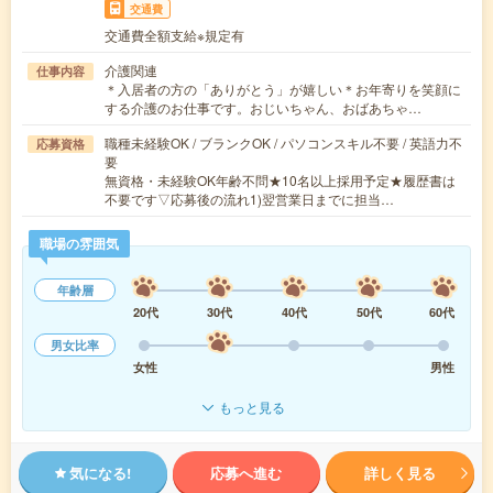
交通費
交通費全額支給※規定有
介護関連
仕事内容
＊入居者の方の「ありがとう」が嬉しい＊お年寄りを笑顔に
する介護のお仕事です。おじいちゃん、おばあちゃ…
職種未経験OK / ブランクOK / パソコンスキル不要 / 英語力不
応募資格
要
無資格・未経験OK年齢不問★10名以上採用予定★履歴書は
不要です▽応募後の流れ1)翌営業日までに担当…
職場の雰囲気
年齢層
20代
30代
40代
50代
60代
男女比率
女性
男性
もっと見る
気になる!
応募へ進む
詳しく見る