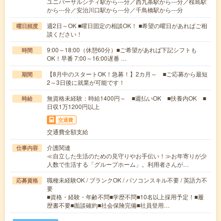
ユニバーサルシティ駅から---分／西九条駅から---分／桜島駅
から---分／安治川口駅から---分／千鳥橋駅から---分
週2日～OK ■曜日固定の相談OK！ ■希望の曜日があればご相
曜日頻度
談ください！
9:00～18:00（休憩60分）■ご希望があれば下記シフトも
時間
OK！早番 7:00～16:00遅番 …
【8月中のスタートOK！急募！】2カ月～ ■ご応募から最短
期間
2～3日後に就業が可能です！
無資格未経験：時給1400円～ ■週払いOK ■扶養内OK ■
時給
日収1万1200円以上
交通費
交通費全額支給
介護関連
仕事内容
≪自立した生活のための見守りやお手伝い！≫お年寄りが少
人数で生活する「グループホーム」。利用者さんが…
職種未経験OK / ブランクOK / パソコンスキル不要 / 英語力不
応募資格
要
■資格・経験・年齢不問■学歴不問■10名以上採用予定！■履
歴書不要■面談確約■社会保険完備■社員登用…