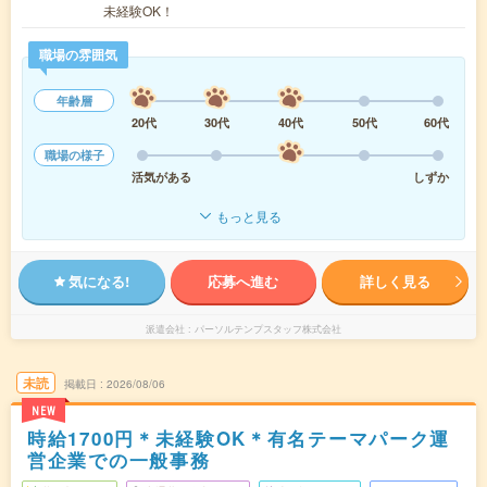
未経験OK！
職場の雰囲気
年齢層
20代
30代
40代
50代
60代
職場の様子
活気がある
しずか
もっと見る
気になる!
応募へ進む
詳しく見る
派遣会社
パーソルテンプスタッフ株式会社
未読
掲載日
2026/08/06
NEW
時給1700円＊未経験OK＊有名テーマパーク運
営企業での一般事務