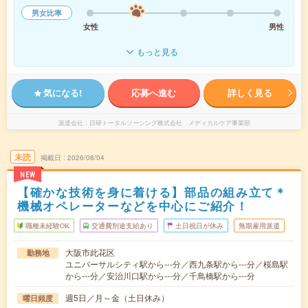
男女比率
女性
男性
もっと見る
気になる!
応募へ進む
詳しく見る
派遣会社
日研トータルソーシング株式会社 メディカルケア事業部
未読
掲載日
2026/08/04
NEW
【確かな技術を身に着ける】部品の組み立て＊
機械オペレーターなどを中心にご紹介！
職種未経験OK
交通費別途支給あり
土日祝日が休み
無期雇用派遣
大阪市此花区
勤務地
ユニバーサルシティ駅から---分／西九条駅から---分／桜島駅
から---分／安治川口駅から---分／千鳥橋駅から---分
週5日／月～金（土日休み）
曜日頻度