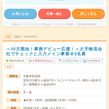
気になる!
応募へ進む
詳しく見る
派遣会社
マンパワーグループ株式会社 ケアサービス事業部 （医療福祉介護関連）
未読
掲載日
2026/08/03
＜10月開始！事務デビュー応援！＞大手物流会
社でチェックと入力メイン事務＠2名募
職種未経験OK
交通費別途支給あり
土日祝日が休み
WEB登録OK
派遣
大阪市此花区
勤務地
安治川口駅から徒歩7分／ユニバーサルシティ駅から徒歩12
分／桜島駅から徒歩24分
月～金
曜日頻度
★9:00～18:00（休憩時間 12:00～13:00）
時間
2026年10月～長期（3ヵ月以上）
期間