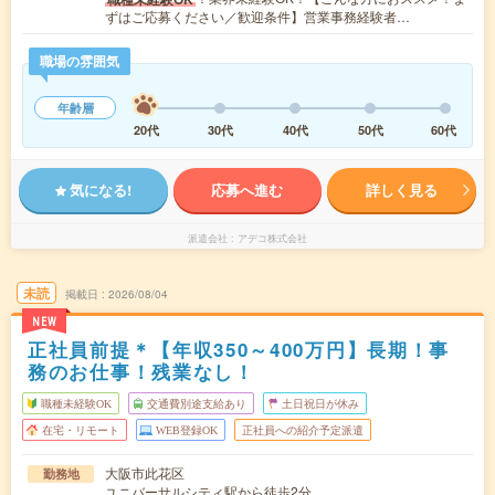
ずはご応募ください／歓迎条件】営業事務経験者…
職場の雰囲気
年齢層
20代
30代
40代
50代
60代
気になる!
応募へ進む
詳しく見る
派遣会社
アデコ株式会社
未読
掲載日
2026/08/04
NEW
正社員前提＊【年収350～400万円】長期！事
務のお仕事！残業なし！
職種未経験OK
交通費別途支給あり
土日祝日が休み
在宅・リモート
WEB登録OK
正社員への紹介予定派遣
大阪市此花区
勤務地
ユニバーサルシティ駅から徒歩2分