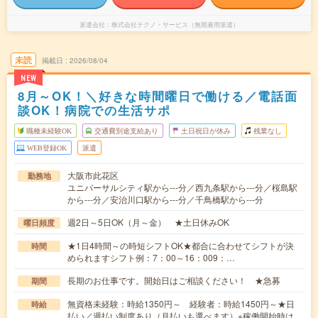
派遣会社
株式会社テクノ・サービス（無期雇用派遣）
未読
掲載日
2026/08/04
NEW
8月～OK！＼好きな時間曜日で働ける／電話面
談OK！病院での生活サポ
職種未経験OK
交通費別途支給あり
土日祝日が休み
残業なし
WEB登録OK
派遣
大阪市此花区
勤務地
ユニバーサルシティ駅から---分／西九条駅から---分／桜島駅
から---分／安治川口駅から---分／千鳥橋駅から---分
週2日～5日OK（月～金） ★土日休みOK
曜日頻度
★1日4時間～の時短シフトOK★都合に合わせてシフトが決
時間
められますシフト例：7：00～16：009：…
長期のお仕事です。開始日はご相談ください！ ★急募
期間
無資格未経験：時給1350円～ 経験者：時給1450円～★日
時給
払い／週払い制度あり（月払いも選べます）※稼働開始時は