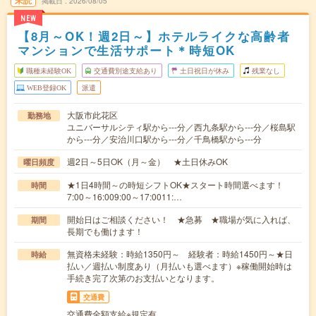
掲載日
2026/08/05
NEW
【8月～OK！週2日～】ホテルライクな高齢者
マンションで生活サポート＊時短OK
職種未経験OK
交通費別途支給あり
土日祝日が休み
残業なし
WEB登録OK
派遣
大阪市此花区
勤務地
ユニバーサルシティ駅から---分／西九条駅から---分／桜島駅
から---分／安治川口駅から---分／千鳥橋駅から---分
週2日～5日OK（月～金） ★土日休みOK
曜日頻度
★1日4時間～の時短シフトOK★スタート時間選べます！
時間
7:00～16:009:00～17:0011:…
開始日はご相談ください！ ★急募 ★職場が気に入れば、
期間
長期でも働けます！
無資格未経験：時給1350円～ 経験者：時給1450円～★日
時給
払い／週払い制度あり（月払いも選べます）※稼働開始時は
手続き完了次第のお支払いとなります。
交通費
交通費全額支給※規定有