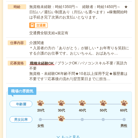
無資格未経験：時給1350円～ 経験者：時給1450円～ ★
時給
日払い／週払い制度あり（月払いも選べます）※稼働開始時
は手続き完了次第のお支払いとなります。
交通費
交通費全額支給※規定有
介護関連
仕事内容
＊入居者の方の「ありがとう」が嬉しい＊お年寄りを笑顔に
する介護のお仕事です。おじいちゃん、おばあちゃ…
/ ブランクOK / パソコンスキル不要 / 英語力
職種未経験OK
応募資格
不要
無資格・未経験OK年齢不問★10名以上採用予定★履歴書は
不要です▽応募後の流れ1)翌営業日までに担当…
職場の雰囲気
年齢層
20代
30代
40代
50代
60代
男女比率
女性
男性
もっと見る