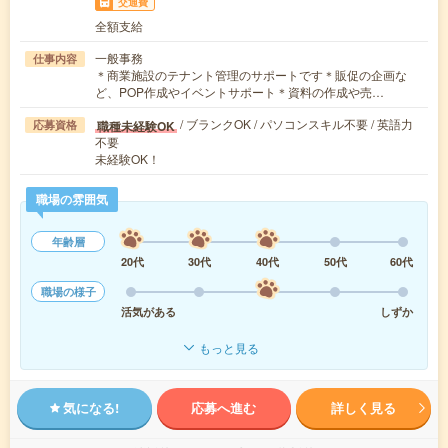
交通費
全額支給
一般事務
仕事内容
＊商業施設のテナント管理のサポートです＊販促の企画な
ど、POP作成やイベントサポート＊資料の作成や売…
/ ブランクOK / パソコンスキル不要 / 英語力
職種未経験OK
応募資格
不要
未経験OK！
職場の雰囲気
年齢層
20代
30代
40代
50代
60代
職場の様子
活気がある
しずか
もっと見る
気になる!
応募へ進む
詳しく見る