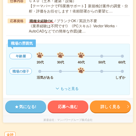
ＣＡＤ（土木・建築・設備）
仕事内容
【テーマパークでFS業務サポート】新規検討案件の調査・分
析・評価をお任せします！依頼部署からの要望ヒ…
/ ブランクOK / 英語力不要
職種未経験OK
応募資格
《業界経験は不問です!》《PCスキル》Vector Works・
AutoCADなどでの簡単な作図(建…
職場の雰囲気
年齢層
20代
30代
40代
50代
60代
職場の様子
活気がある
しずか
もっと見る
気になる!
応募へ進む
詳しく見る
派遣会社
マンパワーグループ株式会社
未読