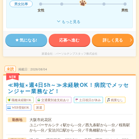
男女比率
女性
男性
もっと見る
気になる!
応募へ進む
詳しく見る
派遣会社
パーソルテンプスタッフ株式会社
未読
掲載日
2026/08/04
NEW
≪時短×週4日5h～≫未経験OK！病院でメッセ
ンジャー業務など！
職種未経験OK
交通費別途支給あり
土日祝日が休み
残業なし
WEB登録OK
派遣
大阪市此花区
勤務地
ユニバーサルシティ駅から---分／西九条駅から---分／桜島駅
から---分／安治川口駅から---分／千鳥橋駅から---分