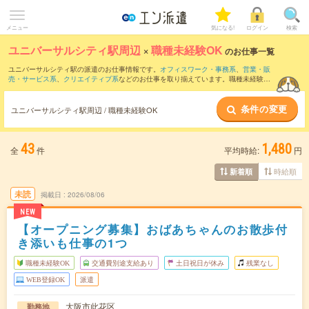
メニュー
気になる!
ログイン
検索
ユニバーサルシティ駅周辺
×
職種未経験OK
のお仕事一覧
ユニバーサルシティ駅の派遣のお仕事情報です。
オフィスワーク・事務系
、
営業・販
売・サービス系
、
クリエイティブ系
などのお仕事を取り揃えています。職種未経験OK
の条件の他に、
交通費別途支給あり
、
友だちと一緒の応募OK
、
週4日勤務
などのこだ
わり条件も取り揃えています。
条件の変更
ユニバーサルシティ駅周辺 / 職種未経験OK
43
1,480
全
件
平均時給:
円
時給順
新着順
未読
掲載日
2026/08/06
NEW
【オープニング募集】おばあちゃんのお散歩付
き添いも仕事の1つ
職種未経験OK
交通費別途支給あり
土日祝日が休み
残業なし
WEB登録OK
派遣
大阪市此花区
勤務地