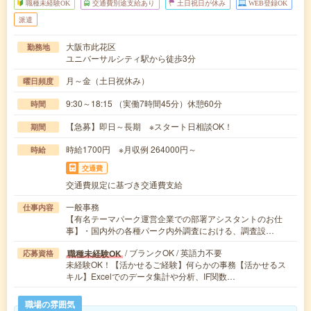
職種未経験OK
交通費別途支給あり
土日祝日が休み
WEB登録OK
派遣
大阪市此花区
勤務地
ユニバーサルシティ駅から徒歩3分
月～金（土日祝休み）
曜日頻度
9:30～18:15 （実働7時間45分）休憩60分
時間
【急募】即日～長期 ※スタート日相談OK！
期間
時給1700円 ※月収例 264000円～
時給
交通費
交通費規定に基づき交通費支給
一般事務
仕事内容
【有名テーマパーク運営企業での部署アシスタントのお仕
事】・国内外の各種パーク内外調査における、調査設…
/ ブランクOK / 英語力不要
職種未経験OK
応募資格
未経験OK！【活かせるご経験】何らかの事務【活かせるス
キル】Excelでのデータ集計や分析、IF関数…
職場の雰囲気