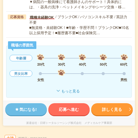
▼病院の一般病棟にて看護師さんのサポート！具体的に
は、・器具の洗浄・ベットメイキングやシーツ交換・移…
/ ブランクOK / パソコンスキル不要 / 英語力
職種未経験OK
応募資格
不要
■無資格・未経験OK！■年齢・学歴不問！ブランクOK!■10名
以上採用予定！■履歴書不要■社会保険完…
職場の雰囲気
年齢層
20代
30代
40代
50代
60代
男女比率
女性
男性
もっと見る
気になる!
応募へ進む
詳しく見る
派遣会社
日研トータルソーシング株式会社 メディカルケア事業部
未読