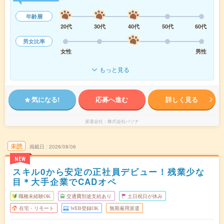
年齢層
20代
30代
40代
50代
60代
男女比率
女性
男性
もっと見る
気になる!
応募へ進む
詳しく見る
派遣会社
株式会社パソナ
未読
掲載日
2026/08/06
NEW
スキル0から安定の正社員デビュー！残業少な
目＊大手企業でCADオペ
職種未経験OK
交通費別途支給あり
土日祝日が休み
在宅・リモート
WEB登録OK
無期雇用派遣