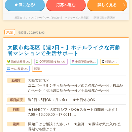
気になる!
応募へ進む
詳しく見る
派遣会社
マンパワーグループ株式会社 ケアサービス事業部 （医療福祉介護関連）
未読
掲載日
2026/08/03
大阪市此花区【週2日～】ホテルライクな高齢
者マンションで生活サポート
職種未経験OK
交通費別途支給あり
土日祝日が休み
残業なし
WEB登録OK
派遣
大阪市此花区
勤務地
ユニバーサルシティ駅から---分／西九条駅から---分／桜島駅
から---分／安治川口駅から---分／千鳥橋駅から---分
週2日～5日OK（月～金） ★土日休みOK
曜日頻度
★1日4時間～の時短シフトOK★スタート時間選べます！
時間
7:00～16:009:00～17:0011:…
開始日はご相談ください！ ★急募 ★職場が気に入れば、
期間
長期でも働けます！