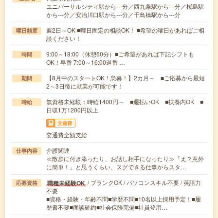
ユニバーサルシティ駅から---分／西九条駅から---分／桜島駅
から---分／安治川口駅から---分／千鳥橋駅から---分
週2日～OK ■曜日固定の相談OK！ ■希望の曜日があればご相
曜日頻度
談ください！
9:00～18:00（休憩60分）■ご希望があれば下記シフトも
時間
OK！早番 7:00～16:00遅番 …
【8月中のスタートOK！急募！】2カ月～ ■ご応募から最短
期間
2～3日後に就業が可能です！
無資格未経験：時給1400円～ ■週払いOK ■扶養内OK ■
時給
日収1万1200円以上
交通費
交通費全額支給
介護関連
仕事内容
≪散歩に付き添ったり、お話し相手になったり≫「え？意外
に簡単！」と思うくらい、スグできる仕事からスタ…
/ ブランクOK / パソコンスキル不要 / 英語力
職種未経験OK
応募資格
不要
■資格・経験・年齢不問■学歴不問■10名以上採用予定！■履
歴書不要■面談確約■社会保険完備■社員登用…