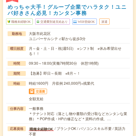
めっちゃ大手！グループ企業でハラタク！ユニ
バ好きさん必見！カンタン事務
職種未経験OK
交通費別途支給あり
WEB登録OK
派遣
大阪市此花区
勤務地
ユニバーサルシティ駅から徒歩3分
月～金・土・日・祝(週5日) ※シフト制 ※休み希望出せ
曜日頻度
る！！
09:30～18:00(実働7時間30分 休憩1時間)
時間
【急募】即日～長期 ※8月～！
期間
時給1600円 月収例 240,000円+残業代
時給
交通費
全額支給
一般事務
仕事内容
＊テナント対応（落とし物や書類の受け取などカンタンな業
務）＊POP作成・HPの修正など＊資料の作成、…
/ ブランクOK / パソコンスキル不要 / 英語力
職種未経験OK
応募資格
不要