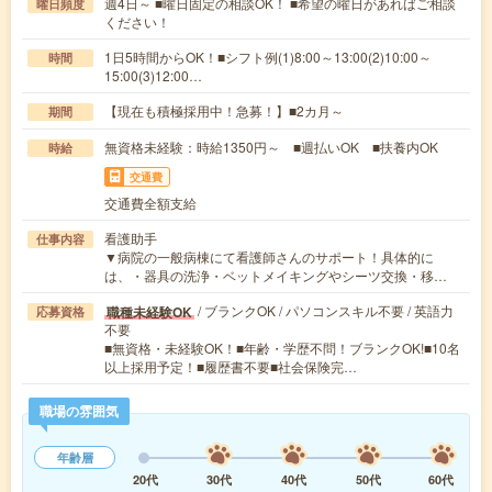
週4日～ ■曜日固定の相談OK！ ■希望の曜日があればご相談
曜日頻度
ください！
1日5時間からOK！■シフト例(1)8:00～13:00(2)10:00～
時間
15:00(3)12:00…
【現在も積極採用中！急募！】■2カ月～
期間
無資格未経験：時給1350円～ ■週払いOK ■扶養内OK
時給
交通費
交通費全額支給
看護助手
仕事内容
▼病院の一般病棟にて看護師さんのサポート！具体的に
は、・器具の洗浄・ベットメイキングやシーツ交換・移…
/ ブランクOK / パソコンスキル不要 / 英語力
職種未経験OK
応募資格
不要
■無資格・未経験OK！■年齢・学歴不問！ブランクOK!■10名
以上採用予定！■履歴書不要■社会保険完…
職場の雰囲気
年齢層
20代
30代
40代
50代
60代