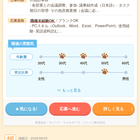
- 各部署との会議調整、参加- 議事録作成（日本語）- タスク
期日の管理- その他庶務業務（会議に必…
/ ブランクOK
職種未経験OK
応募資格
- PCスキル（Outlook、Word、Excel、PowerPoint）使用経
験- 英語資料読む…
職場の雰囲気
年齢層
20代
30代
40代
50代
60代
男女比率
女性
男性
もっと見る
気になる!
応募へ進む
詳しく見る
派遣会社
ロバート・ウォルターズ・ジャパン株式会社
未読
掲載日
2026/08/05