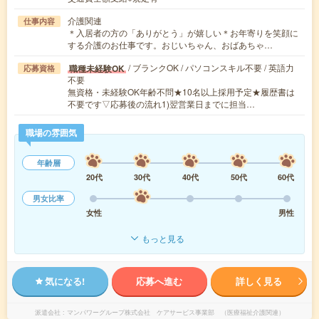
介護関連
仕事内容
＊入居者の方の「ありがとう」が嬉しい＊お年寄りを笑顔に
する介護のお仕事です。おじいちゃん、おばあちゃ…
/ ブランクOK / パソコンスキル不要 / 英語力
職種未経験OK
応募資格
不要
無資格・未経験OK年齢不問★10名以上採用予定★履歴書は
不要です▽応募後の流れ1)翌営業日までに担当…
職場の雰囲気
年齢層
20代
30代
40代
50代
60代
男女比率
女性
男性
もっと見る
気になる!
応募へ進む
詳しく見る
派遣会社
マンパワーグループ株式会社 ケアサービス事業部 （医療福祉介護関連）