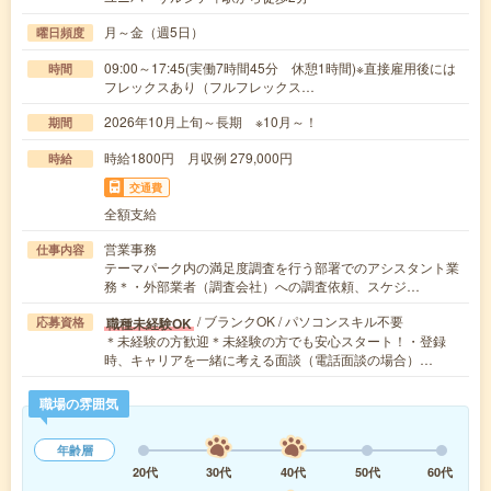
月～金（週5日）
曜日頻度
09:00～17:45(実働7時間45分 休憩1時間)※直接雇用後には
時間
フレックスあり（フルフレックス…
2026年10月上旬～長期 ※10月～！
期間
時給1800円 月収例 279,000円
時給
交通費
全額支給
営業事務
仕事内容
テーマパーク内の満足度調査を行う部署でのアシスタント業
務＊・外部業者（調査会社）への調査依頼、スケジ…
/ ブランクOK / パソコンスキル不要
職種未経験OK
応募資格
＊未経験の方歓迎＊未経験の方でも安心スタート！・登録
時、キャリアを一緒に考える面談（電話面談の場合）…
職場の雰囲気
年齢層
20代
30代
40代
50代
60代