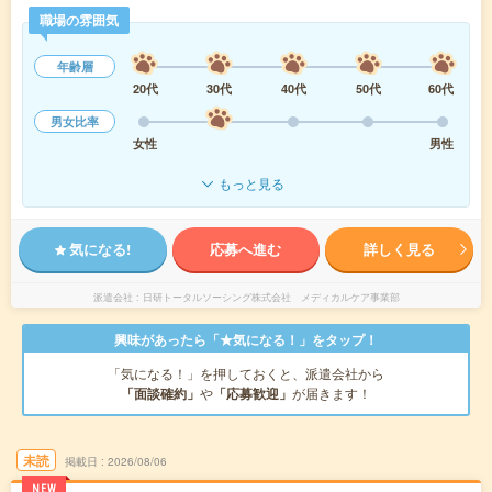
職場の雰囲気
年齢層
20代
30代
40代
50代
60代
男女比率
女性
男性
もっと見る
気になる!
応募へ進む
詳しく見る
派遣会社
日研トータルソーシング株式会社 メディカルケア事業部
興味があったら「★気になる！」をタップ！
「気になる！」を押しておくと、派遣会社から
「面談確約」
や
「応募歓迎」
が届きます！
未読
掲載日
2026/08/06
NEW