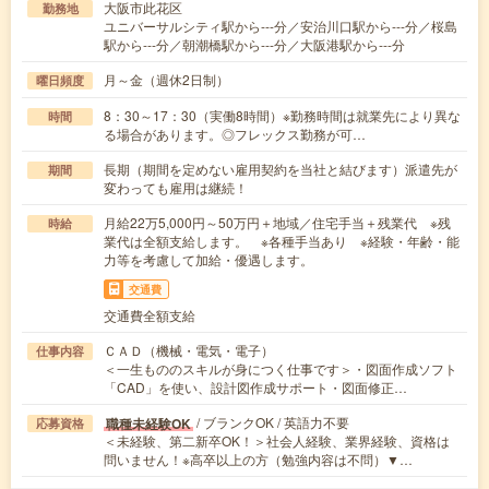
大阪市此花区
勤務地
ユニバーサルシティ駅から---分／安治川口駅から---分／桜島
駅から---分／朝潮橋駅から---分／大阪港駅から---分
月～金（週休2日制）
曜日頻度
8：30～17：30（実働8時間）※勤務時間は就業先により異な
時間
る場合があります。◎フレックス勤務が可…
長期（期間を定めない雇用契約を当社と結びます）派遣先が
期間
変わっても雇用は継続！
月給22万5,000円～50万円＋地域／住宅手当＋残業代 ※残
時給
業代は全額支給します。 ※各種手当あり ※経験・年齢・能
力等を考慮して加給・優遇します。
交通費
交通費全額支給
ＣＡＤ（機械・電気・電子）
仕事内容
＜一生もののスキルが身につく仕事です＞・図面作成ソフト
「CAD」を使い、設計図作成サポート・図面修正…
/ ブランクOK / 英語力不要
職種未経験OK
応募資格
＜未経験、第二新卒OK！＞社会人経験、業界経験、資格は
問いません！※高卒以上の方（勉強内容は不問）▼…