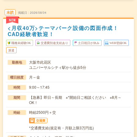
未読
掲載日
2026/08/04
NEW
<月収40万>テーマパーク設備の図面作成！
CAD経験者歓迎！
職種未経験OK
交通費別途支給あり
土日祝日が休み
WEB登録OK
派遣
大阪市此花区
勤務地
ユニバーサルシティ駅から徒歩5分
月～金
曜日頻度
9:00～17:45
時間
【急募】即日～長期 ※*開始日ご相談ください ※8月～
期間
OK！
時給2500円＋交
時給
交通費
*交通費支給(規定有・月額上限3万円迄)