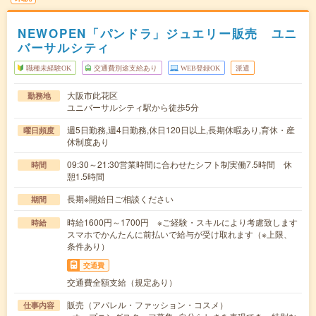
NEWOPEN「パンドラ」ジュエリー販売 ユニ
バーサルシティ
職種未経験OK
交通費別途支給あり
WEB登録OK
派遣
大阪市此花区
勤務地
ユニバーサルシティ駅から徒歩5分
週5日勤務,週4日勤務,休日120日以上,長期休暇あり,育休・産
曜日頻度
休制度あり
09:30～21:30営業時間に合わせたシフト制実働7.5時間 休
時間
憩1.5時間
長期※開始日ご相談ください
期間
時給1600円～1700円 ※ご経験・スキルにより考慮致します
時給
スマホでかんたんに前払いで給与が受け取れます（※上限、
条件あり）
交通費
交通費全額支給（規定あり）
販売（アパレル・ファッション・コスメ）
仕事内容