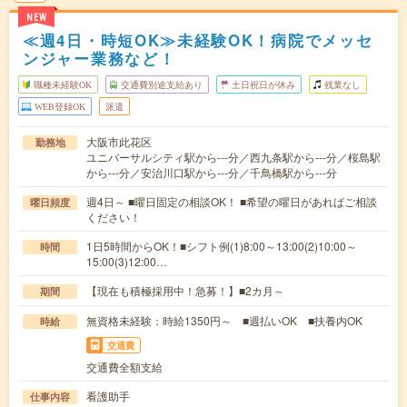
NEW
≪週4日・時短OK≫未経験OK！病院でメッセ
ンジャー業務など！
職種未経験OK
交通費別途支給あり
土日祝日が休み
残業なし
WEB登録OK
派遣
大阪市此花区
勤務地
ユニバーサルシティ駅から---分／西九条駅から---分／桜島駅
から---分／安治川口駅から---分／千鳥橋駅から---分
週4日～ ■曜日固定の相談OK！ ■希望の曜日があればご相談
曜日頻度
ください！
1日5時間からOK！■シフト例(1)8:00～13:00(2)10:00～
時間
15:00(3)12:00…
【現在も積極採用中！急募！】■2カ月～
期間
無資格未経験：時給1350円～ ■週払いOK ■扶養内OK
時給
交通費
交通費全額支給
看護助手
仕事内容