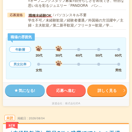
○オープニングスタッフ募集○自分らしさを表現でき、特別な
思い出を彩るジュエリー「PANDORA パン…
/ パソコンスキル不要
職種未経験OK
応募資格
学生不可／未経験歓迎／経験者優遇／外国籍の方活躍中／主
婦・主夫歓迎／第二新卒歓迎／フリーター歓迎／学…
職場の雰囲気
年齢層
20代
30代
40代
50代
60代
男女比率
女性
男性
気になる!
応募へ進む
詳しく見る
派遣会社
株式会社iDA
未読
掲載日
2026/08/04
NEW