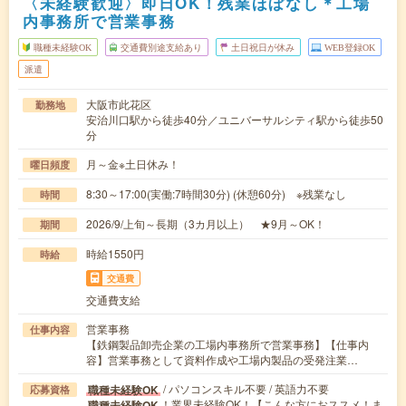
〈未経験歓迎〉即日OK！残業ほぼなし＊工場
内事務所で営業事務
職種未経験OK
交通費別途支給あり
土日祝日が休み
WEB登録OK
派遣
大阪市此花区
勤務地
安治川口駅から徒歩40分／ユニバーサルシティ駅から徒歩50
分
月～金※土日休み！
曜日頻度
8:30～17:00(実働:7時間30分) (休憩60分) ※残業なし
時間
2026/9/上旬～長期（3カ月以上） ★9月～OK！
期間
時給1550円
時給
交通費
交通費支給
営業事務
仕事内容
【鉄鋼製品卸売企業の工場内事務所で営業事務】【仕事内
容】営業事務として資料作成や工場内製品の受発注業…
/ パソコンスキル不要 / 英語力不要
職種未経験OK
応募資格
！業界未経験OK！【こんな方におススメ！ま
職種未経験OK