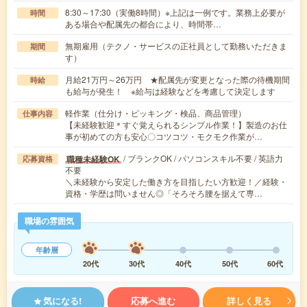
8:30～17:30（実働8時間）※上記は一例です。業務上必要が
時間
ある場合や配属先の都合により、時間帯…
無期雇用（テクノ・サービスの正社員として勤務いただきま
期間
す）
月給21万円～26万円 ★配属先が変更となった際の待機期間
時給
も給与が発生！ ※給与は経験などを考慮して決定します
軽作業（仕分け・ピッキング・検品、商品管理）
仕事内容
【未経験歓迎＊すぐ覚えられるシンプル作業！】製造のお仕
事が初めての方も安心〇コツコツ・モクモク作業が…
/ ブランクOK / パソコンスキル不要 / 英語力
職種未経験OK
応募資格
不要
＼未経験から安定した働き方を目指したい方歓迎！／経験・
資格・学歴は問いません◎「そろそろ腰を据えて専…
職場の雰囲気
年齢層
20代
30代
40代
50代
60代
気になる!
応募へ進む
詳しく見る