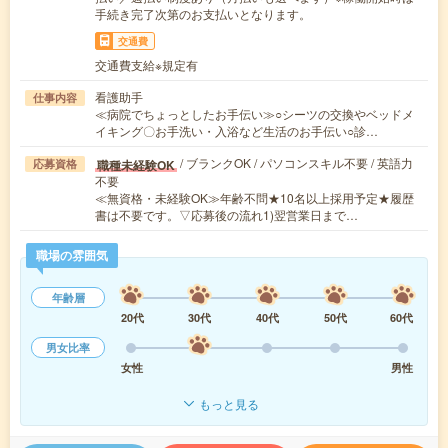
手続き完了次第のお支払いとなります。
交通費
交通費支給※規定有
看護助手
仕事内容
≪病院でちょっとしたお手伝い≫○シーツの交換やベッドメ
イキング〇お手洗い・入浴など生活のお手伝い○診…
/ ブランクOK / パソコンスキル不要 / 英語力
職種未経験OK
応募資格
不要
≪無資格・未経験OK≫年齢不問★10名以上採用予定★履歴
書は不要です。▽応募後の流れ1)翌営業日まで…
職場の雰囲気
年齢層
20代
30代
40代
50代
60代
男女比率
女性
男性
もっと見る