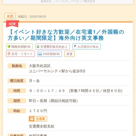
派遣会社
パーソルテンプスタッフ株式会社
未読
掲載日
2026/08/05
NEW
【イベント好きな方歓迎／在宅週1／外国籍の
方多い／期間限定】海外向け英文事務
職種未経験OK
交通費別途支給あり
土日祝日が休み
在宅・リモート
WEB登録OK
派遣
大阪市此花区
勤務地
ユニバーサルシティ駅から徒歩3分
月～金
曜日頻度
９：００～１７：４５ (実働７時間４５分／休憩６０分)
時間
即日～長期（開始日相談可能）
期間
１７００円
時給
交通費
交通費全額支給
外国語事務
仕事内容