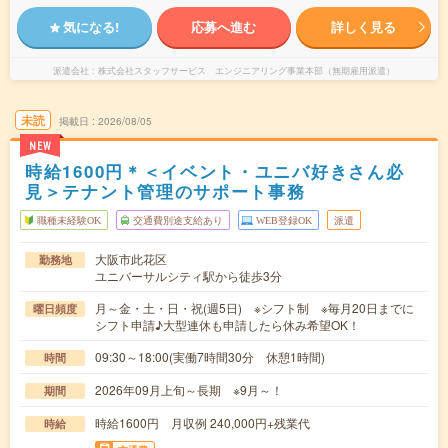
気になる!
応募へ進む
詳しく見る
派遣会社
株式会社スタッフサービス エンジニアリング事業本部（無期雇用派遣）
未読
掲載日
2026/08/05
NEW
時給1600円＊＜イベント・ユニバ好きさん必
見＞テナント管理のサポート事務
職種未経験OK
交通費別途支給あり
WEB登録OK
派遣
大阪市此花区
勤務地
ユニバーサルシティ駅から徒歩3分
月～金・土・日・祝(週5日) ※シフト制 ※毎月20日までに
曜日頻度
シフト申請♪大型連休も申請したら休み希望OK！
09:30～18:00(実働7時間30分 休憩1時間)
時間
2026年09月上旬～長期 ※9月～！
期間
時給1600円 月収例 240,000円+残業代
時給