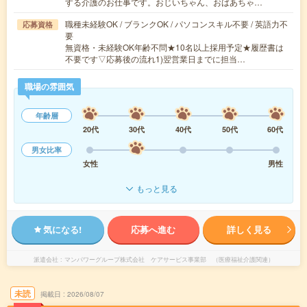
する介護のお仕事です。おじいちゃん、おばあちゃ…
職種未経験OK / ブランクOK / パソコンスキル不要 / 英語力不
応募資格
要
無資格・未経験OK年齢不問★10名以上採用予定★履歴書は
不要です▽応募後の流れ1)翌営業日までに担当…
職場の雰囲気
年齢層
20代
30代
40代
50代
60代
男女比率
女性
男性
もっと見る
気になる!
応募へ進む
詳しく見る
派遣会社
マンパワーグループ株式会社 ケアサービス事業部 （医療福祉介護関連）
未読
掲載日
2026/08/07