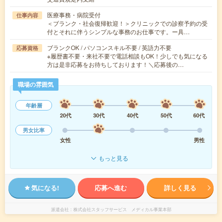
医療事務・病院受付
仕事内容
＜ブランク・社会復帰歓迎！＞クリニックでの診察予約の受
付とそれに伴うシンプルな事務のお仕事です。ー具…
ブランクOK / パソコンスキル不要 / 英語力不要
応募資格
※履歴書不要・来社不要で電話相談もOK！少しでも気になる
方は是非応募をお待ちしております！＼応募後の…
職場の雰囲気
年齢層
20代
30代
40代
50代
60代
男女比率
女性
男性
もっと見る
気になる!
応募へ進む
詳しく見る
派遣会社
株式会社スタッフサービス メディカル事業本部