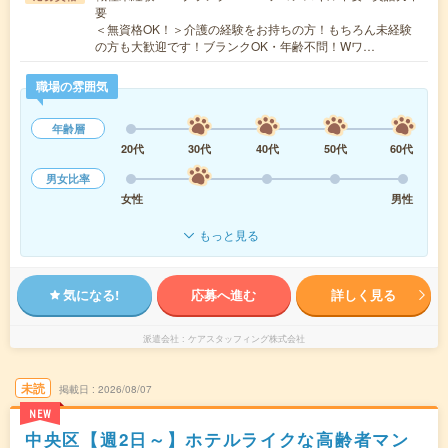
要
＜無資格OK！＞介護の経験をお持ちの方！もちろん未経験
の方も大歓迎です！ブランクOK・年齢不問！Wワ…
職場の雰囲気
年齢層
20代
30代
40代
50代
60代
男女比率
女性
男性
もっと見る
気になる!
応募へ進む
詳しく見る
派遣会社
ケアスタッフィング株式会社
未読
掲載日
2026/08/07
NEW
中央区【週2日～】ホテルライクな高齢者マン