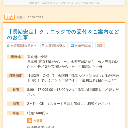
派遣会社
株式会社スタッフサービス メディカル事業本部
未読
掲載日
2026/07/22
【長期安定】クリニックでの受付＆ご案内など
のお仕事
交通費別途支給あり
土日祝日が休み
WEB登録OK
派遣
東京都中央区
勤務地
日本橋(東京都)駅から---分／水天宮前駅から---分／三越前駅
から---分／築地市場駅から---分／浜町駅から---分
【週3日～OK】月～金曜日で希望シフト制 ※徐々に勤務回数
曜日頻度
を増やしていくことも可能です！（最初は週3日からなど）
8:00～17:009:00～18:00など※ご希望の時間帯をご相談くだ
時間
さい。
2ヶ月～OK ※スタート日はお気軽にご相談ください！
期間
時給1600円～
時給
交通費
交通費規定内支給