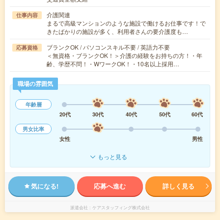
介護関連
仕事内容
まるで高級マンションのような施設で働けるお仕事です！で
きたばかりの施設が多く、利用者さんの要介護度も…
ブランクOK / パソコンスキル不要 / 英語力不要
応募資格
＜無資格・ブランクOK！＞介護の経験をお持ちの方！・年
齢、学歴不問！・WワークOK！・10名以上採用…
職場の雰囲気
年齢層
20代
30代
40代
50代
60代
男女比率
女性
男性
もっと見る
気になる!
応募へ進む
詳しく見る
派遣会社
ケアスタッフィング株式会社