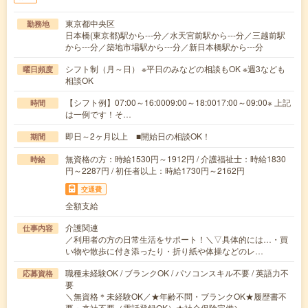
東京都中央区
勤務地
日本橋(東京都)駅から---分／水天宮前駅から---分／三越前駅
から---分／築地市場駅から---分／新日本橋駅から---分
シフト制（月～日） ※平日のみなどの相談もOK ※週3なども
曜日頻度
相談OK
【シフト例】07:00～16:0009:00～18:0017:00～09:00※ 上記
時間
は一例です！そ…
即日～2ヶ月以上 ■開始日の相談OK！
期間
無資格の方：時給1530円～1912円 / 介護福祉士：時給1830
時給
円～2287円 / 初任者以上：時給1730円～2162円
交通費
全額支給
介護関連
仕事内容
／利用者の方の日常生活をサポート！＼▽具体的には…・買
い物や散歩に付き添ったり・折り紙や体操などのレ…
職種未経験OK / ブランクOK / パソコンスキル不要 / 英語力不
応募資格
要
＼無資格＊未経験OK／★年齢不問・ブランクOK★履歴書不
要・来社不要（電話登録OK）★社会保険完備＼…