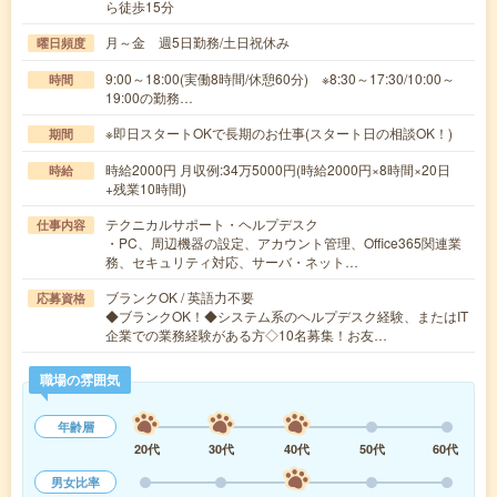
ら徒歩15分
月～金 週5日勤務/土日祝休み
曜日頻度
9:00～18:00(実働8時間/休憩60分) ※8:30～17:30/10:00～
時間
19:00の勤務…
※即日スタートOKで長期のお仕事(スタート日の相談OK！)
期間
時給2000円 月収例:34万5000円(時給2000円×8時間×20日
時給
+残業10時間)
テクニカルサポート・ヘルプデスク
仕事内容
・PC、周辺機器の設定、アカウント管理、Office365関連業
務、セキュリティ対応、サーバ・ネット…
ブランクOK / 英語力不要
応募資格
◆ブランクOK！◆システム系のヘルプデスク経験、またはIT
企業での業務経験がある方◇10名募集！お友…
職場の雰囲気
年齢層
20代
30代
40代
50代
60代
男女比率