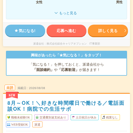
女性
男性
もっと見る
気になる!
応募へ進む
詳しく見る
派遣会社
株式会社綜合キャリアオプション IT事業部
興味があったら「★気になる！」をタップ！
「気になる！」を押しておくと、派遣会社から
「面談確約」
や
「応募歓迎」
が届きます！
未読
掲載日
2026/08/08
NEW
8月～OK！＼好きな時間曜日で働ける／電話面
談OK！病院での生活サポ
職種未経験OK
交通費別途支給あり
土日祝日が休み
残業なし
WEB登録OK
派遣