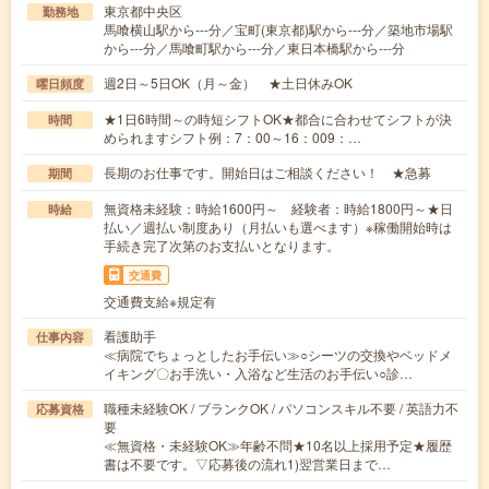
東京都中央区
勤務地
馬喰横山駅から---分／宝町(東京都)駅から---分／築地市場駅
から---分／馬喰町駅から---分／東日本橋駅から---分
週2日～5日OK（月～金） ★土日休みOK
曜日頻度
★1日6時間～の時短シフトOK★都合に合わせてシフトが決
時間
められますシフト例：7：00～16：009：…
長期のお仕事です。開始日はご相談ください！ ★急募
期間
無資格未経験：時給1600円～ 経験者：時給1800円～★日
時給
払い／週払い制度あり（月払いも選べます）※稼働開始時は
手続き完了次第のお支払いとなります。
交通費
交通費支給※規定有
看護助手
仕事内容
≪病院でちょっとしたお手伝い≫○シーツの交換やベッドメ
イキング〇お手洗い・入浴など生活のお手伝い○診…
職種未経験OK / ブランクOK / パソコンスキル不要 / 英語力不
応募資格
要
≪無資格・未経験OK≫年齢不問★10名以上採用予定★履歴
書は不要です。▽応募後の流れ1)翌営業日まで…