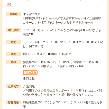
派遣
東京都中央区
勤務地
日本橋(東京都)駅から---分／水天宮前駅から---分／三越前駅
から---分／築地市場駅から---分／新日本橋駅から---分
シフト制（月～日） ※平日のみなどの相談もOK ※週3なども
曜日頻度
相談OK
【シフト例】07:00～16:0009:00～18:0017:00～09:00※ 上記
時間
は一例です！そ…
即日～2ヶ月以上 ■開始日の相談OK！
期間
無資格の方：時給1530円～1912円 / 介護福祉士：時給1830
時給
円～2287円 / 初任者以上：時給1730円～2162円
交通費
全額支給
介護関連
仕事内容
／利用者の方の日常生活をサポート！＼▽具体的には…・買
い物や散歩に付き添ったり・折り紙や体操などのレ…
職種未経験OK / ブランクOK / パソコンスキル不要 / 英語力不
応募資格
要