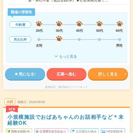
職場の雰囲気
年齢層
20代
30代
40代
50代
60代
男女比率
女性
男性
もっと見る
気になる!
応募へ進む
詳しく見る
派遣会社
株式会社ニッソーネット
未読
掲載日
2026/08/08
NEW
小規模施設でおばあちゃんのお話相手など＊未
経験OK
職種未経験OK
交通費別途支給あり
土日祝日が休み
WEB登録OK