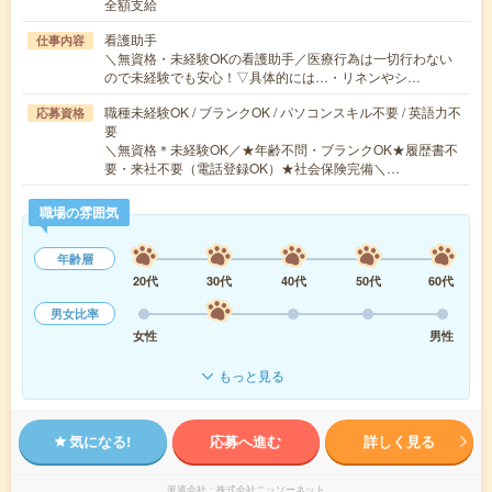
全額支給
看護助手
仕事内容
＼無資格・未経験OKの看護助手／医療行為は一切行わない
ので未経験でも安心！▽具体的には…・リネンやシ…
職種未経験OK / ブランクOK / パソコンスキル不要 / 英語力不
応募資格
要
＼無資格＊未経験OK／★年齢不問・ブランクOK★履歴書不
要・来社不要（電話登録OK）★社会保険完備＼…
職場の雰囲気
年齢層
20代
30代
40代
50代
60代
男女比率
女性
男性
もっと見る
気になる!
応募へ進む
詳しく見る
派遣会社
株式会社ニッソーネット