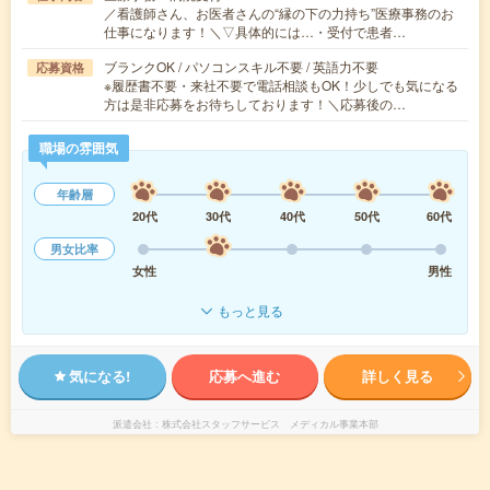
／看護師さん、お医者さんの“縁の下の力持ち”医療事務のお
仕事になります！＼▽具体的には…・受付で患者…
ブランクOK / パソコンスキル不要 / 英語力不要
応募資格
※履歴書不要・来社不要で電話相談もOK！少しでも気になる
方は是非応募をお待ちしております！＼応募後の…
職場の雰囲気
年齢層
20代
30代
40代
50代
60代
男女比率
女性
男性
もっと見る
気になる!
応募へ進む
詳しく見る
派遣会社
株式会社スタッフサービス メディカル事業本部