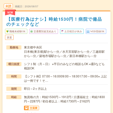
未読
掲載日
2026/08/07
NEW
【医療行為はナシ】時給1530円！病院で備品
のチェックなど
職種未経験OK
交通費別途支給あり
土日祝日が休み
WEB登録OK
派遣
東京都中央区
勤務地
日本橋(東京都)駅から---分／水天宮前駅から---分／三越前駅
から---分／築地市場駅から---分／新日本橋駅から---分
シフト制（月～日） ※平日のみなどの相談もOK ※週3なども
曜日頻度
相談OK
【シフト例】07:00～16:0009:00～18:0017:00～09:00※ 上記
時間
は一例です！そ…
即日～2ヶ月以上
期間
無資格の方：時給1530円～1912円 / 介護福祉士：時給1830
時給
円～2287円 / 初任者以上：時給1730円～2162円
交通費