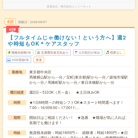
派遣会社
株式会社ニッソーネット
未読
掲載日
2026/08/07
NEW
【フルタイムじゃ働けない！という方へ】週2
や時短もOK＊ケアスタッフ
職種未経験OK
交通費別途支給あり
土日祝日が休み
残業なし
WEB登録OK
派遣
東京都中央区
勤務地
馬喰横山駅から---分／宝町(東京都)駅から---分／築地市場駅
から---分／馬喰町駅から---分／東日本橋駅から---分
週2日～5日OK（月～金） ★土日休みOK
曜日頻度
★1日6時間～の時短シフトOK★スタート時間選べます！
時間
7:00～16:009:00～17:0011:…
開始日はご相談ください！ ★急募 ★職場が気に入れば、
期間
長期でも働けます！
無資格未経験：時給1600円～ 経験者：時給1800円～★日
時給
払い／週払い制度あり（月払いも選べます）※稼働開始時は