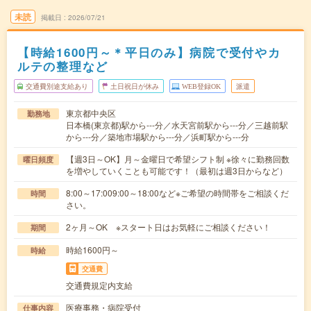
未読
掲載日
2026/07/21
【時給1600円～＊平日のみ】病院で受付やカ
ルテの整理など
交通費別途支給あり
土日祝日が休み
WEB登録OK
派遣
東京都中央区
勤務地
日本橋(東京都)駅から---分／水天宮前駅から---分／三越前駅
から---分／築地市場駅から---分／浜町駅から---分
【週3日～OK】月～金曜日で希望シフト制 ※徐々に勤務回数
曜日頻度
を増やしていくことも可能です！（最初は週3日からなど）
8:00～17:009:00～18:00など※ご希望の時間帯をご相談くだ
時間
さい。
2ヶ月～OK ※スタート日はお気軽にご相談ください！
期間
時給1600円～
時給
交通費
交通費規定内支給
医療事務・病院受付
仕事内容