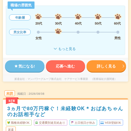
職場の雰囲気
年齢層
20代
30代
40代
50代
60代
男女比率
女性
男性
もっと見る
気になる!
応募へ進む
詳しく見る
派遣会社
マンパワーグループ株式会社 ケアサービス事業部 （医療福祉介護関連）
未読
掲載日
2026/08/08
NEW
3ヵ月で80万円稼ぐ！未経験OK＊おばあちゃん
のお話相手など
職種未経験OK
交通費別途支給あり
土日祝日が休み
WEB登録OK
派遣