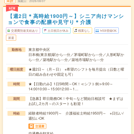
未読
掲載日
2026/08/07
NEW
【週2日＊高時給1900円～】シニア向けマンシ
ョンで食事の配膳や見守り＊介護
交通費別途支給あり
土日祝日が休み
残業なし
WEB登録OK
派遣
東京都中央区
勤務地
日本橋(東京都)駅から---分／茅場町駅から---分／人形町駅か
ら---分／築地駅から---分／築地市場駅から---分
★週2日～（月～日） ※希望のシフトを毎月提出（日数と曜
曜日頻度
日の組み合わせや固定も可）
★【日勤のみ】1日5時間～OK！≪シフト例≫9:00～
時間
14:0010:00～15:0012:00～1…
【急募】即日勤務OK！中旬～など開始日相談可 ★まずは
期間
お試し2カ月～のスタートも歓迎！
経験者時給1900円～ 介護福祉士時給1950円～ ※日払い/
時給
週払いOK
交通費
交通費全額支給