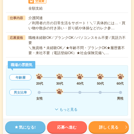
交通費
全額支給
介護関連
仕事内容
／利用者の方の日常生活をサポート！＼▽具体的には…・買
い物や散歩の付き添い・折り紙や体操などのレク参…
職種未経験OK / ブランクOK / パソコンスキル不要 / 英語力不
応募資格
要
＼無資格＊未経験OK／★年齢不問・ブランクOK★履歴書不
要・来社不要（電話登録OK）★社会保険完備＼…
職場の雰囲気
年齢層
20代
30代
40代
50代
60代
男女比率
女性
男性
もっと見る
気になる!
応募へ進む
詳しく見る