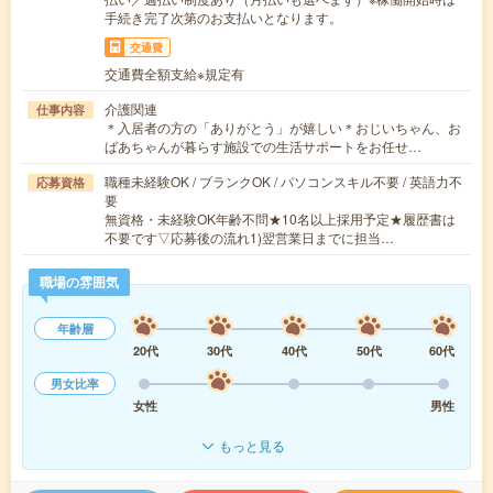
手続き完了次第のお支払いとなります。
交通費
交通費全額支給※規定有
介護関連
仕事内容
＊入居者の方の「ありがとう」が嬉しい＊おじいちゃん、お
ばあちゃんが暮らす施設での生活サポートをお任せ…
職種未経験OK / ブランクOK / パソコンスキル不要 / 英語力不
応募資格
要
無資格・未経験OK年齢不問★10名以上採用予定★履歴書は
不要です▽応募後の流れ1)翌営業日までに担当…
職場の雰囲気
年齢層
20代
30代
40代
50代
60代
男女比率
女性
男性
もっと見る