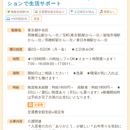
ションで生活サポート
職種未経験OK
交通費別途支給あり
土日祝日が休み
残業なし
WEB登録OK
派遣
東京都中央区
勤務地
馬喰横山駅から---分／宝町(東京都)駅から---分／築地市場駅
から---分／馬喰町駅から---分／東日本橋駅から---分
週2日～5日OK（月～金） ★土日休みOK
曜日頻度
★1日6時間～の時短シフトOK★スタート時間選べます！
時間
7:00～16:009:00～17:0011:…
開始日はご相談ください！ ★急募 ★職場が気に入れば、
期間
長期でも働けます！
無資格未経験：時給1600円～ 経験者：時給1800円～ ★
時給
日払い／週払い制度あり（月払いも選べます）※稼働開始時
は手続き完了次第のお支払いとなります。
交通費
交通費全額支給※規定有
介護関連
仕事内容
＊入居者の方の「ありがとう」が嬉しい＊お年寄りを笑顔に