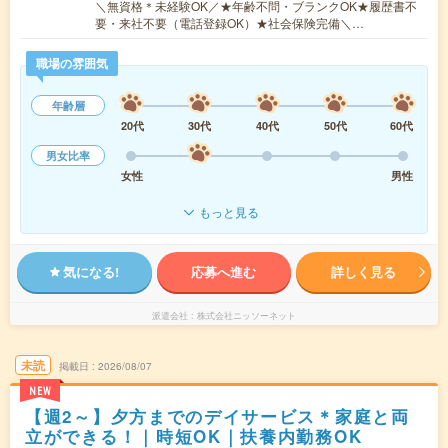
＼無資格＊未経験OK／★年齢不問・ブランクOK★履歴書不
要・来社不要（電話登録OK）★社会保険完備＼…
職場の雰囲気
年齢層
20代
30代
40代
50代
60代
男女比率
女性
男性
もっと見る
気になる!
応募へ進む
詳しく見る
派遣会社
株式会社ニッソーネット
未読
掲載日
2026/08/07
NEW
【週2～】夕方までのデイサービス＊家庭と両
立ができる！｜時短OK｜扶養内勤務OK