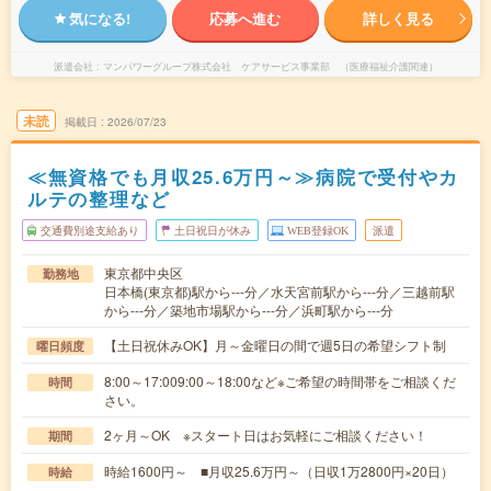
気になる!
応募へ進む
詳しく見る
派遣会社
マンパワーグループ株式会社 ケアサービス事業部 （医療福祉介護関連）
未読
掲載日
2026/07/23
≪無資格でも月収25.6万円～≫病院で受付やカ
ルテの整理など
交通費別途支給あり
土日祝日が休み
WEB登録OK
派遣
東京都中央区
勤務地
日本橋(東京都)駅から---分／水天宮前駅から---分／三越前駅
から---分／築地市場駅から---分／浜町駅から---分
【土日祝休みOK】月～金曜日の間で週5日の希望シフト制
曜日頻度
8:00～17:009:00～18:00など※ご希望の時間帯をご相談くだ
時間
さい。
2ヶ月～OK ※スタート日はお気軽にご相談ください！
期間
時給1600円～ ■月収25.6万円～（日収1万2800円×20日）
時給