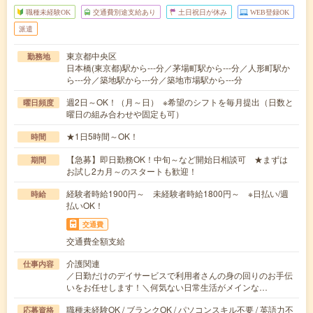
職種未経験OK
交通費別途支給あり
土日祝日が休み
WEB登録OK
派遣
東京都中央区
勤務地
日本橋(東京都)駅から---分／茅場町駅から---分／人形町駅か
ら---分／築地駅から---分／築地市場駅から---分
週2日～OK！（月～日） ※希望のシフトを毎月提出（日数と
曜日頻度
曜日の組み合わせや固定も可）
★1日5時間～OK！
時間
【急募】即日勤務OK！中旬～など開始日相談可 ★まずは
期間
お試し2カ月～のスタートも歓迎！
経験者時給1900円～ 未経験者時給1800円～ ※日払い/週
時給
払いOK！
交通費
交通費全額支給
介護関連
仕事内容
／日勤だけのデイサービスで利用者さんの身の回りのお手伝
いをお任せします！＼何気ない日常生活がメインな…
職種未経験OK / ブランクOK / パソコンスキル不要 / 英語力不
応募資格