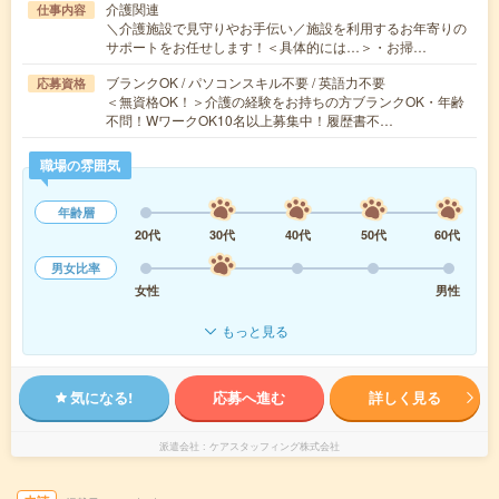
介護関連
仕事内容
＼介護施設で見守りやお手伝い／施設を利用するお年寄りの
サポートをお任せします！＜具体的には…＞・お掃…
ブランクOK / パソコンスキル不要 / 英語力不要
応募資格
＜無資格OK！＞介護の経験をお持ちの方ブランクOK・年齢
不問！WワークOK10名以上募集中！履歴書不…
職場の雰囲気
年齢層
20代
30代
40代
50代
60代
男女比率
女性
男性
もっと見る
気になる!
応募へ進む
詳しく見る
派遣会社
ケアスタッフィング株式会社