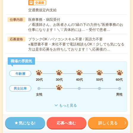
交通費
交通費規定内支給
医療事務・病院受付
仕事内容
／看護師さん、お医者さんの“縁の下の力持ち”医療事務のお
仕事になります！＼▽具体的には…・受付で患者…
ブランクOK / パソコンスキル不要 / 英語力不要
応募資格
※履歴書不要・来社不要で電話相談もOK！少しでも気になる
方は是非応募をお待ちしております！＼応募後の…
職場の雰囲気
年齢層
20代
30代
40代
50代
60代
男女比率
女性
男性
もっと見る
気になる!
応募へ進む
詳しく見る