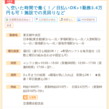
NEW
＼空いた時間で働く！／日払いOK×1勤務3.4万
円も可！施設での見回りなど
交通費別途支給あり
土日祝日が休み
残業なし
WEB登録OK
派遣
東京都中央区
勤務地
日本橋(東京都)駅から---分／茅場町駅から---分／人形町駅か
ら---分／築地駅から---分／築地市場駅から---分
週2日（週1日も相談OK！） ※希望のシフトを毎月提出（日
曜日頻度
数と曜日の組み合わせや固定も可）
≪シフト例≫10:00～15:00（実働5時間）12:00～17:00（実
時間
働5時間）17:00～翌1…
3ヵ月までの短期 ※職場が気に入れば、長期もOK！ ★急
期間
募！即日勤務もOK！
時給1900円～ 夜勤時給2310円～ 日収3.4万円～（夜勤時
時給
給2310円×15h）
交通費
交通費全額支給