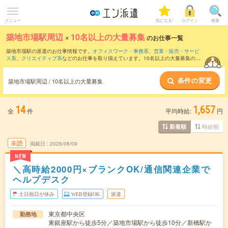
メニュー
気になる!
ログイン
検索
築地市場駅周辺
×
10名以上の大量募集
のお仕事一覧
築地市場駅の派遣のお仕事情報です。
オフィスワーク・事務系
、
営業・販売・サービ
ス系
、
クリエイティブ系
などのお仕事を取り揃えています。10名以上の大量募集の条
件の他に、
交通費別途支給あり
、
職種未経験OK
、
友だちと一緒の応募OK
などのこだ
わり条件も取り揃えています。
条件の変更
築地市場駅周辺 / 10名以上の大量募集
14
1,657
全
件
平均時給:
円
時給順
新着順
未読
掲載日
2026/08/09
NEW
＼高時給2000円×ブランクOK/通信関連企業で
ヘルプデスク
土日祝日が休み
WEB登録OK
派遣
東京都中央区
勤務地
東銀座駅から徒歩5分／築地市場駅から徒歩10分／新橋駅か