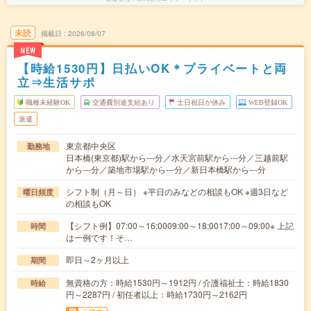
未読
掲載日
2026/08/07
NEW
【時給1530円】日払いOK＊プライベートと両
立⇒生活サポ
職種未経験OK
交通費別途支給あり
土日祝日が休み
WEB登録OK
派遣
東京都中央区
勤務地
日本橋(東京都)駅から---分／水天宮前駅から---分／三越前駅
から---分／築地市場駅から---分／新日本橋駅から---分
シフト制（月～日） ※平日のみなどの相談もOK ※週3日など
曜日頻度
の相談もOK
【シフト例】07:00～16:0009:00～18:0017:00～09:00※ 上記
時間
は一例です！そ…
即日～2ヶ月以上
期間
無資格の方：時給1530円～1912円 / 介護福祉士：時給1830
時給
円～2287円 / 初任者以上：時給1730円～2162円