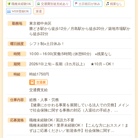
職種未経験OK
交通費別途支給あり
土日祝日が休み
残業なし
WEB登録OK
派遣
東京都中央区
勤務地
勝どき駅から徒歩12分／月島駅から徒歩20分／築地市場駅か
ら徒歩22分
シフト制※土日休み！
曜日頻度
10:00～16:00(実働:5時間) (休憩60分) ※残業なし
時間
2026/10/上旬～長期（3カ月以上） ★10月～OK！
期間
時給1750円
時給
交通費
交通費支給
総務・人事・労務
仕事内容
【健康にかかわる事業を展開している法人での労務】メイン
で社会保険に関する事務の対応（入退社の手続き、…
職種未経験OK / 英語力不要
応募資格
職種未経験OK！業界未経験OK！【こんな方におススメ！ま
ずはご応募ください／歓迎条件】社会保険に関す…