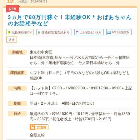
未読
掲載日
2026/08/08
NEW
3ヵ月で80万円稼ぐ！未経験OK＊おばあちゃん
のお話相手など
職種未経験OK
交通費別途支給あり
土日祝日が休み
WEB登録OK
派遣
東京都中央区
勤務地
日本橋(東京都)駅から---分／水天宮前駅から---分／三越前駅
から---分／築地市場駅から---分／新日本橋駅から---分
シフト制（月～日） ※平日のみなどの相談もOK ※週3なども
曜日頻度
相談OK
【シフト例】07:00～16:0009:00～18:0017:00～09:00※ 上記
時間
は一例です！そ…
即日～2ヶ月以上 ■開始日の相談OK！
期間
無資格の方：時給1530円～1912円 / 介護福祉士：時給1830
時給
円～2287円 / 初任者以上：時給1730円～2162円
交通費
全額支給