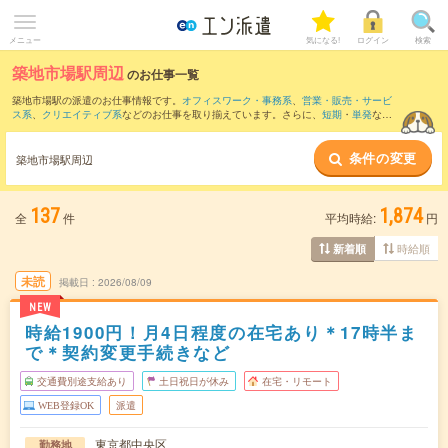
メニュー
気になる!
ログイン
検索
築地市場駅周辺
のお仕事一覧
築地市場駅の派遣のお仕事情報です。
オフィスワーク・事務系
、
営業・販売・サービ
ス系
、
クリエイティブ系
などのお仕事を取り揃えています。さらに、
短期
・
単発
など
の期間や、
職種未経験OK
などのこだわり条件で絞り込んでいただけます。
条件の変更
また、
東京駅
・
大手町(東京都)駅
・
新橋駅
・
有楽町駅
・
銀座駅
など近隣駅のお仕事もご
築地市場駅周辺
確認いただけます。
137
1,874
全
件
平均時給:
円
時給順
新着順
未読
掲載日
2026/08/09
NEW
時給1900円！月4日程度の在宅あり＊17時半ま
で＊契約変更手続きなど
交通費別途支給あり
土日祝日が休み
在宅・リモート
WEB登録OK
派遣
東京都中央区
勤務地