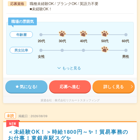
職種未経験OK / ブランクOK / 英語力不要
応募資格
■未経験OK！
職場の雰囲気
年齢層
20代
30代
40代
50代
60代
男女比率
女性
男性
もっと見る
気になる!
応募へ進む
詳しく見る
派遣会社
株式会社リクルートスタッフィング
未読
掲載日
2026/08/09
NEW
＜未経験OK！＞時給1800円～✨！貿易事務の
お仕事！東銀座駅スグ✨