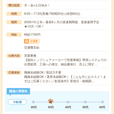
月～金※土日休み！
曜日頻度
9:00～17:20(実働:7時間20分) (休憩60分)
時間
2026/10/上旬～最長6ヶ月の派遣期間後、直接雇用予定
期間
★10月～OK！
時給1750円
時給
交通費
交通費支給
営業事務
仕事内容
【国内トップシェアメーカーで営業事務】専用システムでの
伝票処理、工場への発注、納品書発行、売上に関す…
職種未経験OK / 英語力不要
応募資格
職種未経験OK！業界未経験OK！【こんな方におススメ！ま
ずはご応募ください／歓迎条件】受発注・納期調…
職場の雰囲気
年齢層
20代
30代
40代
50代
60代