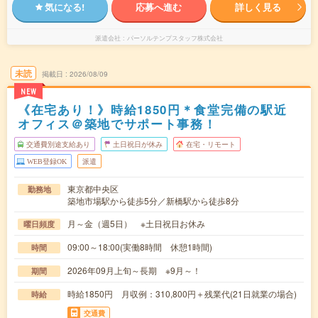
気になる!
応募へ進む
詳しく見る
派遣会社
パーソルテンプスタッフ株式会社
未読
掲載日
2026/08/09
NEW
《在宅あり！》時給1850円＊食堂完備の駅近
オフィス＠築地でサポート事務！
交通費別途支給あり
土日祝日が休み
在宅・リモート
WEB登録OK
派遣
東京都中央区
勤務地
築地市場駅から徒歩5分／新橋駅から徒歩8分
月～金（週5日） ※土日祝日お休み
曜日頻度
09:00～18:00(実働8時間 休憩1時間)
時間
2026年09月上旬～長期 ※9月～！
期間
時給1850円 月収例：310,800円＋残業代(21日就業の場合)
時給
交通費