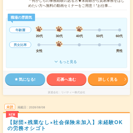
・何かしらの事務経験のある方★未経験から貿易事務をはじ
めたい方へ無料の動画セミナーをご用意！*お仕事…
職場の雰囲気
年齢層
20代
30代
40代
50代
60代
男女比率
女性
男性
もっと見る
気になる!
応募へ進む
詳しく見る
派遣会社
リバティー株式会社
未読
掲載日
2026/08/08
NEW
【財団×残業なし×社会保険未加入】未経験OK
の労務オシゴト