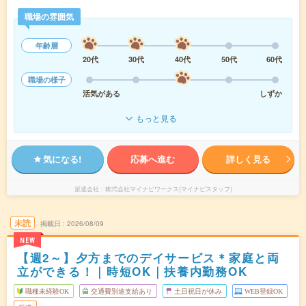
職場の雰囲気
年齢層
20代
30代
40代
50代
60代
職場の様子
活気がある
しずか
もっと見る
気になる!
応募へ進む
詳しく見る
派遣会社
株式会社マイナビワークス(マイナビスタッフ)
未読
掲載日
2026/08/09
NEW
【週2～】夕方までのデイサービス＊家庭と両
立ができる！｜時短OK｜扶養内勤務OK
職種未経験OK
交通費別途支給あり
土日祝日が休み
WEB登録OK