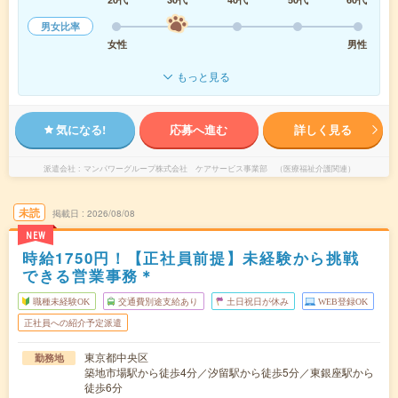
男女比率
女性
男性
もっと見る
気になる!
応募へ進む
詳しく見る
派遣会社
マンパワーグループ株式会社 ケアサービス事業部 （医療福祉介護関連）
未読
掲載日
2026/08/08
NEW
時給1750円！【正社員前提】未経験から挑戦
できる営業事務＊
職種未経験OK
交通費別途支給あり
土日祝日が休み
WEB登録OK
正社員への紹介予定派遣
東京都中央区
勤務地
築地市場駅から徒歩4分／汐留駅から徒歩5分／東銀座駅から
徒歩6分