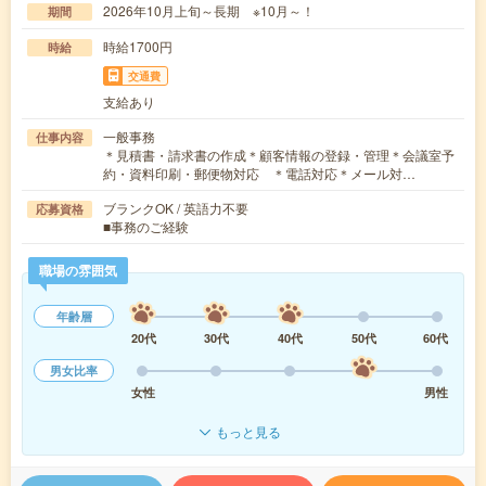
2026年10月上旬～長期 ※10月～！
期間
時給1700円
時給
交通費
支給あり
一般事務
仕事内容
＊見積書・請求書の作成＊顧客情報の登録・管理＊会議室予
約・資料印刷・郵便物対応 ＊電話対応＊メール対…
ブランクOK / 英語力不要
応募資格
■事務のご経験
職場の雰囲気
年齢層
20代
30代
40代
50代
60代
男女比率
女性
男性
もっと見る