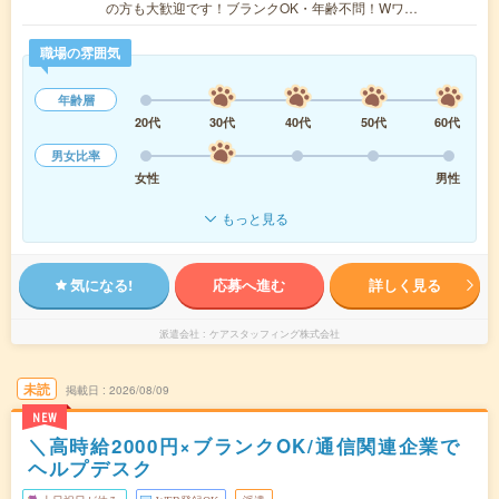
の方も大歓迎です！ブランクOK・年齢不問！Wワ…
職場の雰囲気
年齢層
20代
30代
40代
50代
60代
男女比率
女性
男性
もっと見る
気になる!
応募へ進む
詳しく見る
派遣会社
ケアスタッフィング株式会社
未読
掲載日
2026/08/09
NEW
＼高時給2000円×ブランクOK/通信関連企業で
ヘルプデスク