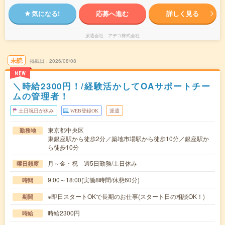
気になる!
応募へ進む
詳しく見る
派遣会社
アデコ株式会社
未読
掲載日
2026/08/08
NEW
＼時給2300円！/経験活かしてOAサポートチー
ムの管理者！
土日祝日が休み
WEB登録OK
派遣
東京都中央区
勤務地
東銀座駅から徒歩2分／築地市場駅から徒歩10分／銀座駅か
ら徒歩10分
月～金・祝 週5日勤務/土日休み
曜日頻度
9:00～18:00(実働8時間/休憩60分)
時間
※即日スタートOKで長期のお仕事(スタート日の相談OK！)
期間
時給2300円
時給