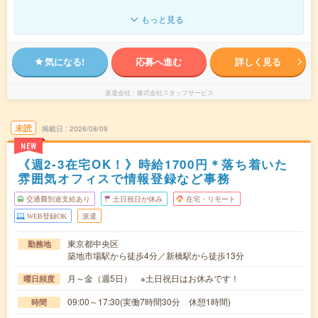
もっと見る
気になる!
応募へ進む
詳しく見る
派遣会社
株式会社スタッフサービス
未読
掲載日
2026/08/09
NEW
《週2-3在宅OK！》時給1700円＊落ち着いた
雰囲気オフィスで情報登録など事務
交通費別途支給あり
土日祝日が休み
在宅・リモート
WEB登録OK
派遣
東京都中央区
勤務地
築地市場駅から徒歩4分／新橋駅から徒歩13分
月～金（週5日） ※土日祝日はお休みです！
曜日頻度
09:00～17:30(実働7時間30分 休憩1時間)
時間