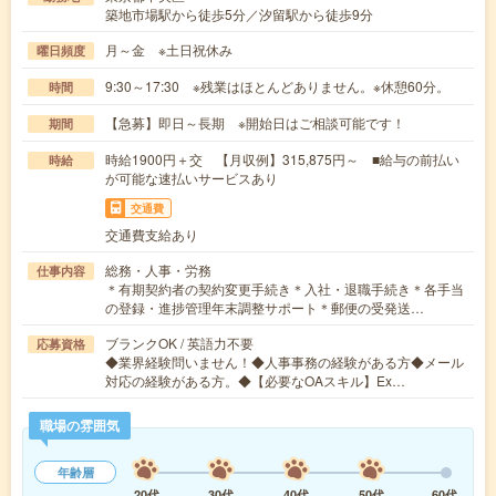
築地市場駅から徒歩5分／汐留駅から徒歩9分
月～金 ※土日祝休み
曜日頻度
9:30～17:30 ※残業はほとんどありません。※休憩60分。
時間
【急募】即日～長期 ※開始日はご相談可能です！
期間
時給1900円＋交 【月収例】315,875円～ ■給与の前払い
時給
が可能な速払いサービスあり
交通費
交通費支給あり
総務・人事・労務
仕事内容
＊有期契約者の契約変更手続き＊入社・退職手続き＊各手当
の登録・進捗管理年末調整サポート＊郵便の受発送…
ブランクOK / 英語力不要
応募資格
◆業界経験問いません！◆人事事務の経験がある方◆メール
対応の経験がある方。◆【必要なOAスキル】Ex…
職場の雰囲気
年齢層
20代
30代
40代
50代
60代