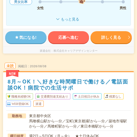
男女比率
女性
男性
もっと見る
気になる!
応募へ進む
詳しく見る
派遣会社
株式会社キャリアデザインセンター
未読
掲載日
2026/08/08
NEW
8月～OK！＼好きな時間曜日で働ける／電話面
談OK！病院での生活サポ
職種未経験OK
交通費別途支給あり
土日祝日が休み
残業なし
WEB登録OK
派遣
東京都中央区
勤務地
馬喰横山駅から---分／宝町(東京都)駅から---分／築地市場駅
から---分／馬喰町駅から---分／東日本橋駅から---分
週2日～5日OK（月～金） ★土日休みOK
曜日頻度