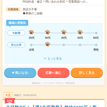
FAQ作成・修正＊問い合わせ対応＊営業商談への…
英語力不要
応募資格
◆事務のご経験
職場の雰囲気
年齢層
20代
30代
40代
50代
60代
男女比率
女性
男性
もっと見る
気になる!
応募へ進む
詳しく見る
派遣会社
パーソルテンプスタッフ株式会社
未読
掲載日
2026/08/09
NEW