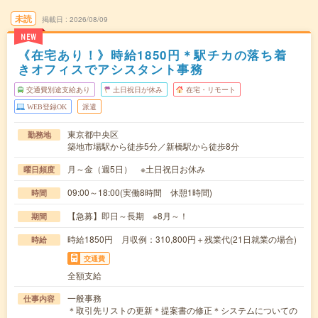
未読
掲載日
2026/08/09
NEW
《在宅あり！》時給1850円＊駅チカの落ち着
きオフィスでアシスタント事務
交通費別途支給あり
土日祝日が休み
在宅・リモート
WEB登録OK
派遣
東京都中央区
勤務地
築地市場駅から徒歩5分／新橋駅から徒歩8分
月～金（週5日） ※土日祝日お休み
曜日頻度
09:00～18:00(実働8時間 休憩1時間)
時間
【急募】即日～長期 ※8月～！
期間
時給1850円 月収例：310,800円＋残業代(21日就業の場合)
時給
交通費
全額支給
一般事務
仕事内容
＊取引先リストの更新＊提案書の修正＊システムについての