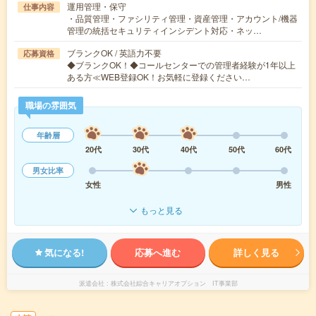
運用管理・保守
仕事内容
・品質管理・ファシリティ管理・資産管理・アカウント/機器
管理の統括セキュリティインシデント対応・ネッ…
ブランクOK / 英語力不要
応募資格
◆ブランクOK！◆コールセンターでの管理者経験が1年以上
ある方≪WEB登録OK！お気軽に登録ください…
職場の雰囲気
年齢層
20代
30代
40代
50代
60代
男女比率
女性
男性
もっと見る
気になる!
応募へ進む
詳しく見る
派遣会社
株式会社綜合キャリアオプション IT事業部