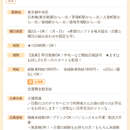
派遣
東京都中央区
勤務地
日本橋(東京都)駅から---分／茅場町駅から---分／人形町駅か
ら---分／築地駅から---分／築地市場駅から---分
週2日～OK！（月～日） ※希望のシフトを毎月提出（日数と
曜日頻度
曜日の組み合わせや固定も可）
★1日5時間～OK！
時間
【急募】即日勤務OK！中旬～など開始日相談可 ★まずは
期間
お試し2カ月～のスタートも歓迎！
経験者時給1900円～ 未経験者時給1800円～ ※日払い/週
時給
払いOK！
交通費
交通費全額支給
介護関連
仕事内容
／日勤だけのデイサービスで利用者さんの身の回りのお手伝
いをお任せします！＼何気ない日常生活がメインな…
職種未経験OK / ブランクOK / パソコンスキル不要 / 英語力不
応募資格
要
＜無資格OK！＞介護の経験をお持ちの方！もちろん未経験