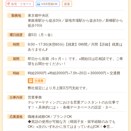
在宅・リモート
WEB登録OK
派遣
東京都中央区
勤務地
東銀座駅から徒歩3分／築地市場駅から徒歩3分／新橋駅から
徒歩10分
週5日（月～金）
曜日頻度
9:00～17:30(休憩60分)【残業】0時間／月間【詳細】残業は
時間
ありません♪
即日から長期（6ヶ月～）です。※開始日は応相談です。ご希
期間
望をお聞かせください！
時給2000円 ※時給2000円×7.5h×20日＝300000円＋交通費
時給
交通費
弊社規定により月上限3万円支給です。
営業事務
仕事内容
テレマーケティングにおける営業アシスタントのお仕事で
す！＜具体的には＞・各種データベースの設定・ター…
職種未経験OK / ブランクOK
応募資格
◆英語の使用が可能な方（帰国子女・留学経験のみでも
OK）※次のいずれかに当てはまっていればOK！◆営…