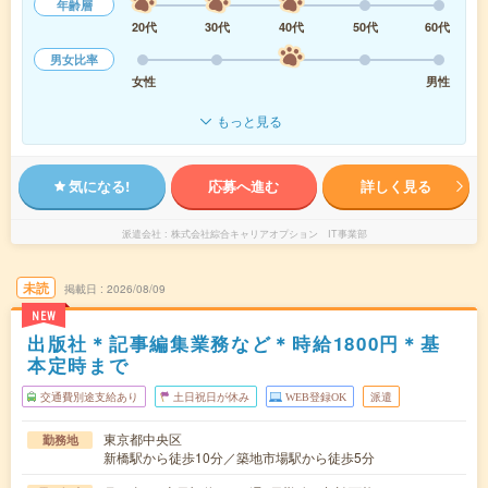
年齢層
20代
30代
40代
50代
60代
男女比率
女性
男性
もっと見る
気になる!
応募へ進む
詳しく見る
派遣会社
株式会社綜合キャリアオプション IT事業部
未読
掲載日
2026/08/09
NEW
出版社＊記事編集業務など＊時給1800円＊基
本定時まで
交通費別途支給あり
土日祝日が休み
WEB登録OK
派遣
東京都中央区
勤務地
新橋駅から徒歩10分／築地市場駅から徒歩5分