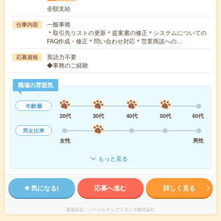
全額支給
一般事務
仕事内容
＊取引先リストの更新＊提案書の修正＊システムについての
FAQ作成・修正＊問い合わせ対応＊営業商談への…
英語力不要
応募資格
◆事務のご経験
職場の雰囲気
年齢層
20代
30代
40代
50代
60代
男女比率
女性
男性
もっと見る
気になる!
応募へ進む
詳しく見る
派遣会社
パーソルテンプスタッフ株式会社