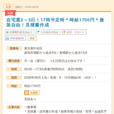
未読
掲載日
2026/08/08
NEW
在宅週2～3日！17時半定時＊時給1700円＊服
装自由！見積書作成
交通費別途支給あり
土日祝日が休み
在宅・リモート
WEB登録OK
派遣
東京都中央区
勤務地
築地市場駅から徒歩4分／新橋駅から徒歩13分
月～金（週5日） ※土日祝日はお休みです！
曜日頻度
09:00～17:30(実働7時間30分 休憩1時間)
時間
2026年09月上旬～長期 9・10月開始OK ※9月～！
期間
時給1700円
時給
交通費
支給あり
一般事務
仕事内容
＊見積書・請求書の作成＊顧客情報の登録・管理＊会議室予