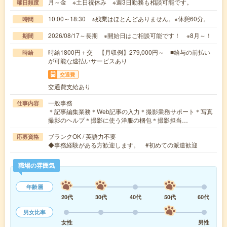
月～金 ※土日祝休み ※週3日勤務も相談可能です。
曜日頻度
10:00～18:30 ※残業はほとんどありません。※休憩60分。
時間
2026/08/17～長期 ※開始日はご相談可能です！ ※8月～！
期間
時給1800円＋交 【月収例】279,000円～ ■給与の前払い
時給
が可能な速払いサービスあり
交通費
交通費支給あり
一般事務
仕事内容
＊記事編集業務＊Web記事の入力＊撮影業務サポート＊写真
撮影のヘルプ＊撮影に使う洋服の梱包＊撮影担当…
ブランクOK / 英語力不要
応募資格
◆事務経験がある方歓迎します。 #初めての派遣歓迎
職場の雰囲気
年齢層
20代
30代
40代
50代
60代
男女比率
女性
男性