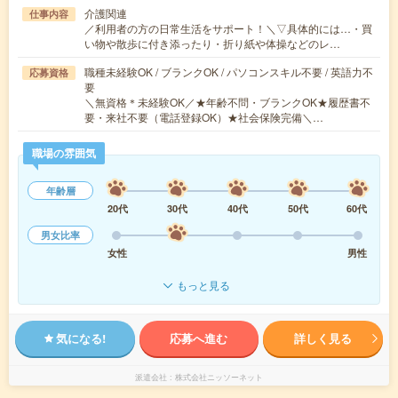
介護関連
仕事内容
／利用者の方の日常生活をサポート！＼▽具体的には…・買
い物や散歩に付き添ったり・折り紙や体操などのレ…
職種未経験OK / ブランクOK / パソコンスキル不要 / 英語力不
応募資格
要
＼無資格＊未経験OK／★年齢不問・ブランクOK★履歴書不
要・来社不要（電話登録OK）★社会保険完備＼…
職場の雰囲気
年齢層
20代
30代
40代
50代
60代
男女比率
女性
男性
もっと見る
気になる!
応募へ進む
詳しく見る
派遣会社
株式会社ニッソーネット