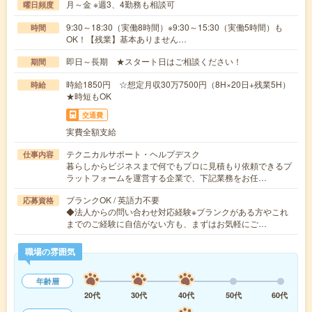
月～金 ※週3、4勤務も相談可
曜日頻度
9:30～18:30（実働8時間）※9:30～15:30（実働5時間）も
時間
OK！【残業】基本ありません…
即日～長期 ★スタート日はご相談ください！
期間
時給1850円 ☆想定月収30万7500円（8H×20日+残業5H）
時給
★時短もOK
交通費
実費全額支給
テクニカルサポート・ヘルプデスク
仕事内容
暮らしからビジネスまで何でもプロに見積もり依頼できるプ
ラットフォームを運営する企業で、下記業務をお任…
ブランクOK / 英語力不要
応募資格
◆法人からの問い合わせ対応経験※ブランクがある方やこれ
までのご経験に自信がない方も、まずはお気軽にご…
職場の雰囲気
年齢層
20代
30代
40代
50代
60代