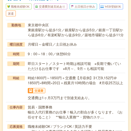
職種未経験OK
交通費別途支給あり
土日祝日が休み
WEB登録OK
派遣
東京都中央区
勤務地
東銀座駅から徒歩1分／銀座駅から徒歩5分／銀座一丁目駅か
ら徒歩6分／有楽町駅から徒歩9分／築地市場駅から徒歩11分
月曜日～金曜日／土日祝お休み
曜日頻度
9：00～18：00／休憩60分
時間
即日スタート／スタート時期は相談可能 ※長期で働いてい
期間
ただけるお仕事です ※8月～、9月～も相談可能
時給1800円～1850円＋交通費【月収例】31万9,152円＠
時給
1850円×8時間×20日＋残業月10時間の場合 #月収25万以上
交通費
交通費は1ヶ月3万円まで別途支給あり。
貿易・国際事務
仕事内容
輸出入代行業務のお仕事！輸入の割合が多くなります。《お
任せすること》 **輸出入業務**・貨物のスケ…
職種未経験OK / ブランクOK / 英語力不要
応募資格