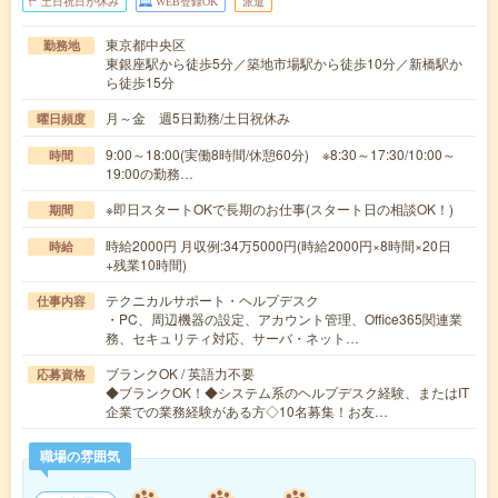
土日祝日が休み
WEB登録OK
派遣
東京都中央区
勤務地
東銀座駅から徒歩5分／築地市場駅から徒歩10分／新橋駅か
ら徒歩15分
月～金 週5日勤務/土日祝休み
曜日頻度
9:00～18:00(実働8時間/休憩60分) ※8:30～17:30/10:00～
時間
19:00の勤務…
※即日スタートOKで長期のお仕事(スタート日の相談OK！)
期間
時給2000円 月収例:34万5000円(時給2000円×8時間×20日
時給
+残業10時間)
テクニカルサポート・ヘルプデスク
仕事内容
・PC、周辺機器の設定、アカウント管理、Office365関連業
務、セキュリティ対応、サーバ・ネット…
ブランクOK / 英語力不要
応募資格
◆ブランクOK！◆システム系のヘルプデスク経験、またはIT
企業での業務経験がある方◇10名募集！お友…
職場の雰囲気