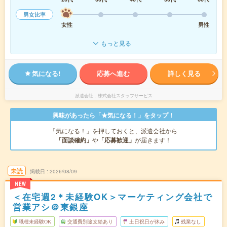
男女比率
女性
男性
もっと見る
気になる!
応募へ進む
詳しく見る
派遣会社
株式会社スタッフサービス
興味があったら「★気になる！」をタップ！
「気になる！」を押しておくと、派遣会社から
「面談確約」
や
「応募歓迎」
が届きます！
未読
掲載日
2026/08/09
NEW
＜在宅週2＊未経験OK＞マーケティング会社で
営業アシ＠東銀座
職種未経験OK
交通費別途支給あり
土日祝日が休み
残業なし