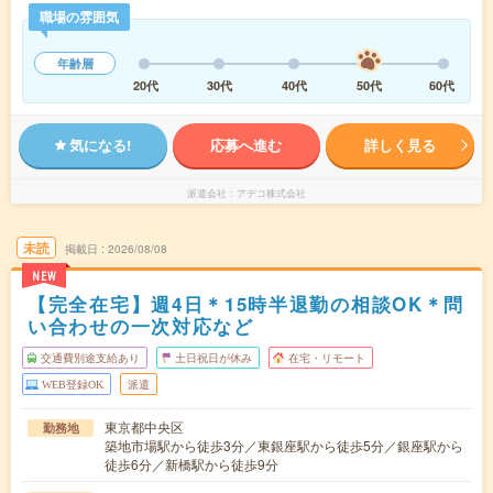
職場の雰囲気
年齢層
20代
30代
40代
50代
60代
気になる!
応募へ進む
詳しく見る
派遣会社
アデコ株式会社
未読
掲載日
2026/08/08
NEW
【完全在宅】週4日＊15時半退勤の相談OK＊問
い合わせの一次対応など
交通費別途支給あり
土日祝日が休み
在宅・リモート
WEB登録OK
派遣
東京都中央区
勤務地
築地市場駅から徒歩3分／東銀座駅から徒歩5分／銀座駅から
徒歩6分／新橋駅から徒歩9分