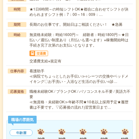
★1日6時間～の時短シフトOK★都合に合わせてシフトが決
時間
められますシフト例：7：00～16：009：…
長期のお仕事です。開始日はご相談ください！ ★急募
期間
無資格未経験：時給1600円～ 経験者：時給1800円～★日
時給
払い／週払い制度あり（月払いも選べます）※稼働開始時は
手続き完了次第のお支払いとなります。
交通費
交通費支給※規定有
看護助手
仕事内容
≪病院でちょっとしたお手伝い≫○シーツの交換やベッドメ
イキング〇お手洗い・入浴など生活のお手伝い○診…
職種未経験OK / ブランクOK / パソコンスキル不要 / 英語力不
応募資格
要
≪無資格・未経験OK≫年齢不問★10名以上採用予定★履歴
書は不要です。▽応募後の流れ1)翌営業日まで…
職場の雰囲気
年齢層
20代
30代
40代
50代
60代