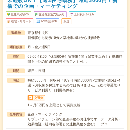
未経験OK！【週2在宅勤務】時給3000円！新
橋での企画・マーケティング
職種未経験OK
交通費別途支給あり
土日祝日が休み
在宅・リモート
WEB登録OK
派遣
東京都中央区
勤務地
新橋駅から徒歩10分／築地市場駅から徒歩5分
月～金／週5日
曜日頻度
09:00-18:00（休憩60分）実働8時間（残業少なめ！）勤務時
時間
間を下記の範囲で調整することも可…
即日～長期
期間
時給3000円 月収例 48万円 時給3000円×実働8h×週5日×4
時給
週 ※月収例を保証するものではありません。※給与即受取り
サービス利用可（利用条件有）
交通費
1ヶ月3万円を上限として実費支給
企画・マーケティング
仕事内容
サプライチェーン部で企画事務のお仕事です・データ分析・
効果検証（社内各部署との連携業務を含む）・プロ…