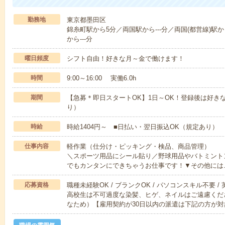
勤務地
東京都墨田区
錦糸町駅から5分／両国駅から---分／両国(都営線)駅か
から---分
曜日頻度
シフト自由！好きな月～金で働けます！
時間
9:00～16:00 実働6.0h
期間
【急募＊即日スタートOK】1日～OK！登録後は好き
り）
時給
時給1404円～ ■日払い・翌日振込OK（規定あり）
仕事内容
軽作業（仕分け・ピッキング・検品、商品管理）
＼スポーツ用品にシール貼り／野球用品やバトミント
でもカンタンにできちゃうお仕事です！▼その他には
応募資格
職種未経験OK / ブランクOK / パソコンスキル不要 /
高校生は不可過度な染髪、ヒゲ、ネイルはご遠慮くだ
なため）【雇用契約が30日以内の派遣は下記の方が対