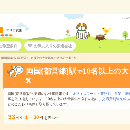
ヘル
エリア変更
た希望条件
お気に入りの派遣会社
両国(都営線)駅周辺 10名以上の大量募集の派遣の仕事一覧
両国(都営線)駅
10名以上の
で
覧
両国(都営線)駅の派遣のお仕事情報です。
オフィスワーク・事務系
、
営業・販
事を取り揃えています。10名以上の大量募集の条件の他に、
交通費別途支給あ
どのこだわり条件も取り揃えています。
33
1
30
件中
～
件を表示中