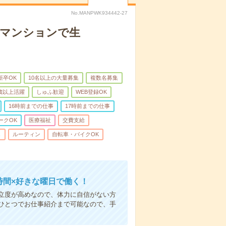
No.MANPWK934442-27
者マンションで生
新卒OK
10名以上の大量募集
複数名募集
0歳以上活躍
しゅふ歓迎
WEB登録OK
16時前までの仕事
17時前までの仕事
ークOK
医療福祉
交費支給
し
ルーティン
自転車・バイクOK
時間×好きな曜日で働く！
立度が高めなので、体力に自信がない方
ひとつでお仕事紹介まで可能なので、手