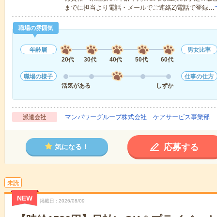
までに担当より電話・メールでご連絡2)電話で登録…
職場の雰囲気
年齢層
男女比率
20代
30代
40代
50代
60代
職場の様子
仕事の仕方
活気がある
しずか
マンパワーグループ株式会社 ケアサービス事業部 
派遣会社
応募する
気になる！
未読
NEW
掲載日
2026/08/09