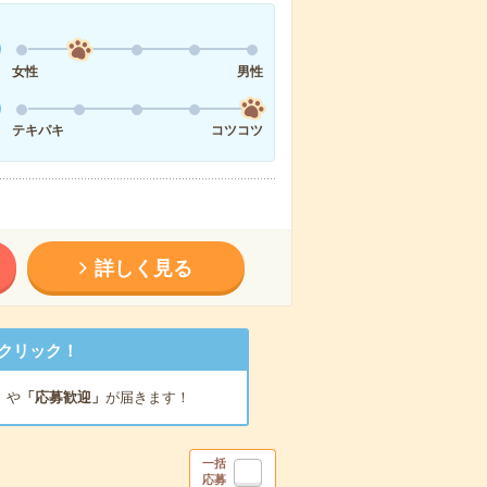
女性
男性
テキパキ
コツコツ
詳しく見る
クリック！
」
や
「応募歓迎」
が届きます！
一括
応募