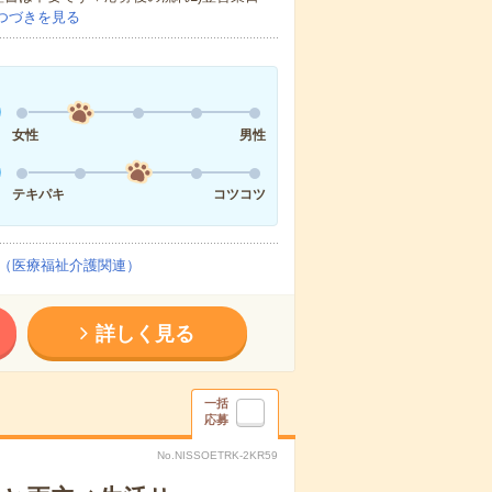
つづきを見る
女性
男性
テキパキ
コツコツ
（医療福祉介護関連）
詳しく見る
一括
応募
No.NISSOETRK-2KR59