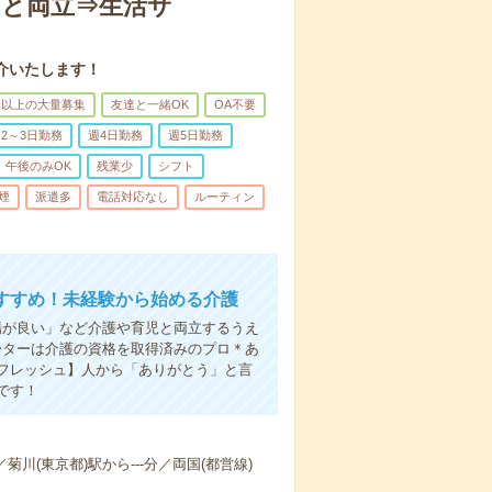
トと両立⇒生活サ
介いたします！
名以上の大量募集
友達と一緒OK
OA不要
2～3日勤務
週4日勤務
週5日勤務
午後のみOK
残業少
シフト
煙
派遣多
電話対応なし
ルーティン
すすめ！未経験から始める介護
場が良い」など介護や育児と両立するうえ
ーターは介護の資格を取得済みのプロ＊あ
フレッシュ】人から「ありがとう」と言
です！
／菊川(東京都)駅から---分／両国(都営線)