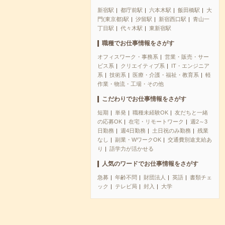
新宿駅
都庁前駅
六本木駅
飯田橋駅
大
門(東京都)駅
汐留駅
新宿西口駅
青山一
丁目駅
代々木駅
東新宿駅
職種でお仕事情報をさがす
オフィスワーク・事務系
営業・販売・サー
ビス系
クリエイティブ系
IT・エンジニア
系
技術系
医療・介護・福祉・教育系
軽
作業・物流・工場・その他
こだわりでお仕事情報をさがす
短期
単発
職種未経験OK
友だちと一緒
の応募OK
在宅・リモートワーク
週2～3
日勤務
週4日勤務
土日祝のみ勤務
残業
なし
副業・WワークOK
交通費別途支給あ
り
語学力が活かせる
人気のワードでお仕事情報をさがす
急募
年齢不問
財団法人
英語
書類チェ
ック
テレビ局
封入
大学