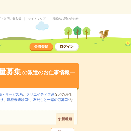
プ・お問い合わせ
サイトマップ
掲載のお問い合わせ
会員登録
ログイン
大量募集
の派遣のお仕事情報一
売・サービス系
、
クリエイティブ系
などのお仕
り
、
職種未経験OK
、
友だちと一緒の応募OK
な
新着順