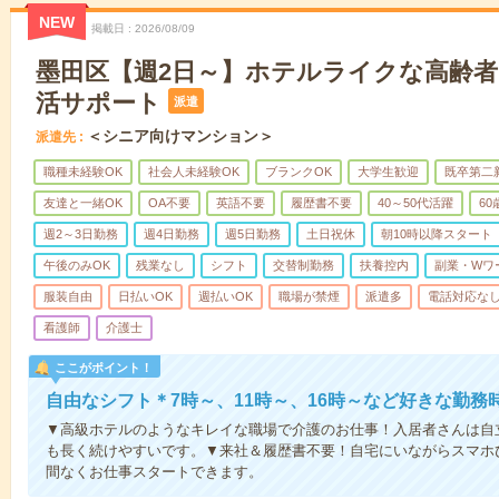
NEW
掲載日
2026/08/09
墨田区【週2日～】ホテルライクな高齢
活サポート
派遣
＜シニア向けマンション＞
派遣先
職種未経験OK
社会人未経験OK
ブランクOK
大学生歓迎
既卒第二
友達と一緒OK
OA不要
英語不要
履歴書不要
40～50代活躍
6
週2～3日勤務
週4日勤務
週5日勤務
土日祝休
朝10時以降スタート
午後のみOK
残業なし
シフト
交替制勤務
扶養控内
副業・Wワ
服装自由
日払いOK
週払いOK
職場が禁煙
派遣多
電話対応な
看護師
介護士
ここがポイント！
自由なシフト＊7時～、11時～、16時～など好きな勤務
▼高級ホテルのようなキレイな職場で介護のお仕事！入居者さんは自
も長く続けやすいです。▼来社＆履歴書不要！自宅にいながらスマホ
間なくお仕事スタートできます。