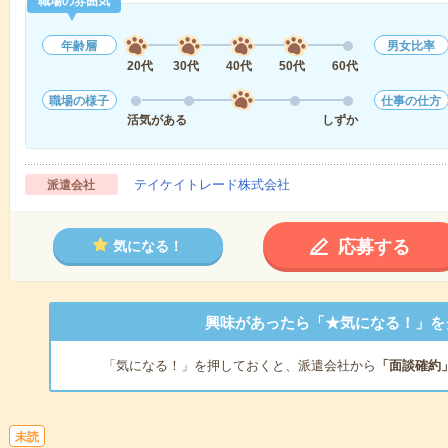
職場の雰囲気
年齢層
男女比率
20代
30代
40代
50代
60代
職場の様子
仕事の仕方
活気がある
しずか
テイケイトレード株式会社
派遣会社
応募する
気になる！
興味があったら「★気になる！」を
「気になる！」を押しておくと、派遣会社から
「面談確約
未読