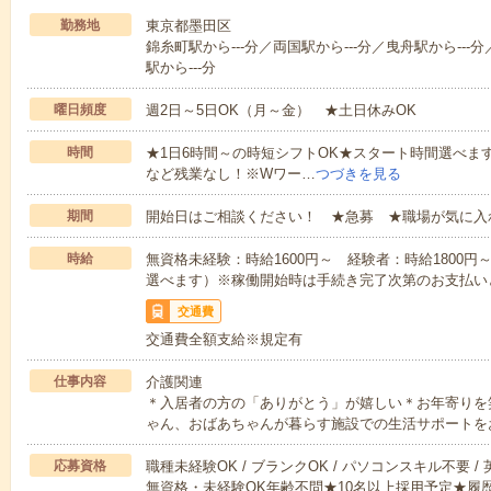
勤務地
東京都墨田区
錦糸町駅から---分／両国駅から---分／曳舟駅から---分
駅から---分
曜日頻度
週2日～5日OK（月～金） ★土日休みOK
時間
★1日6時間～の時短シフトOK★スタート時間選べます！7:00～1
など残業なし！※Wワー…
つづきを見る
期間
開始日はご相談ください！ ★急募 ★職場が気に入
時給
無資格未経験：時給1600円～ 経験者：時給1800
選べます）※稼働開始時は手続き完了次第のお支払い
交通費
交通費全額支給※規定有
仕事内容
介護関連
＊入居者の方の「ありがとう」が嬉しい＊お年寄りを
ゃん、おばあちゃんが暮らす施設での生活サポートを
応募資格
職種未経験OK / ブランクOK / パソコンスキル不要 /
無資格・未経験OK年齢不問★10名以上採用予定★履