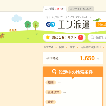
エン派遣
71570
件
エンバイト
82182
件
ちょうど良いワークライフバランスが叶う
関東版
気になる！リスト
0
保存し
派遣TOP
関東
東京
両国(都営線)駅周辺
,
1
6
5
0
平均時給:
円
設定中の検索条件
期間
---
派遣形式
---
時給
---