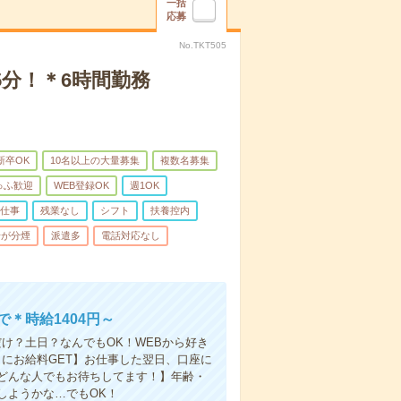
一括
応募
No.TKT505
分！＊6時間勤務
新卒OK
10名以上の大量募集
複数名募集
ゅふ歓迎
WEB登録OK
週1OK
の仕事
残業なし
シフト
扶養控内
場が分煙
派遣多
電話対応なし
＊時給1404円～
け？土日？なんでもOK！WEBから好き
にお給料GET】お仕事した翌日、口座に
どんな人でもお待ちしてます！】年齢・
しようかな…でもOK！