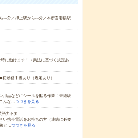
ら---分／押上駅から---分／本所吾妻橋駅
な時に働けます！（業法に基づく規定あ
 ■初勤務手当あり（規定あり）
ン用品などにシールを貼る作業！未経験
こんな…
つづきを見る
 英語力不要
さい携帯電話をお持ちの方（連絡に必要
象と…
つづきを見る