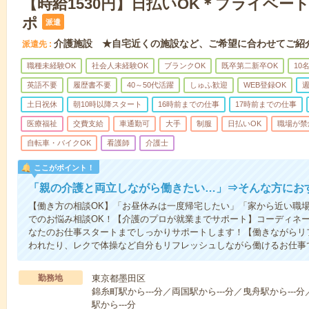
【時給1530円】日払いOK＊プライベー
ポ
派遣
介護施設 ★自宅近くの施設など、ご希望に合わせてご紹
派遣先
職種未経験OK
社会人未経験OK
ブランクOK
既卒第二新卒OK
10
英語不要
履歴書不要
40～50代活躍
しゅふ歓迎
WEB登録OK
週
土日祝休
朝10時以降スタート
16時前までの仕事
17時前までの仕事
医療福祉
交費支給
車通勤可
大手
制服
日払いOK
職場が禁
自転車・バイクOK
看護師
介護士
ここがポイント！
「親の介護と両立しながら働きたい…」⇒そんな方にお
【働き方の相談OK】「お昼休みは一度帰宅したい」「家から近い職
でのお悩み相談OK！【介護のプロが就業までサポート】コーディネ
なたのお仕事スタートまでしっかりサポートします！【働きながらリ
われたり、レクで体操など自分もリフレッシュしながら働けるお仕事
勤務地
東京都墨田区
錦糸町駅から---分／両国駅から---分／曳舟駅から---分
駅から---分