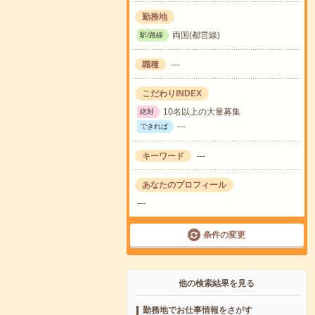
勤務地
両国(都営線)
駅/路線
職種
---
こだわりINDEX
10名以上の大量募集
絶対
---
できれば
キーワード
---
あなたのプロフィール
---
条件の変更
他の検索結果を見る
勤務地でお仕事情報をさがす