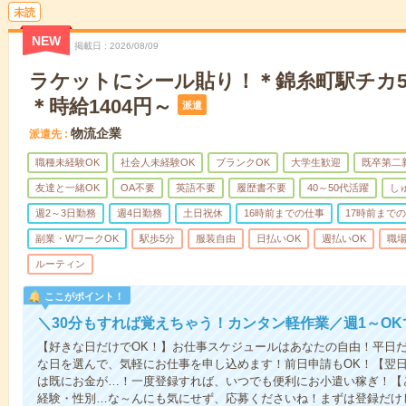
未読
NEW
掲載日
2026/08/09
ラケットにシール貼り！＊錦糸町駅チカ5
＊時給1404円～
派遣
物流企業
派遣先
職種未経験OK
社会人未経験OK
ブランクOK
大学生歓迎
既卒第二
友達と一緒OK
OA不要
英語不要
履歴書不要
40～50代活躍
し
週2～3日勤務
週4日勤務
土日祝休
16時前までの仕事
17時前まで
副業・WワークOK
駅歩5分
服装自由
日払いOK
週払いOK
職
ルーティン
ここがポイント！
＼30分もすれば覚えちゃう！カンタン軽作業／週1～OKで
【好きな日だけでOK！】お仕事スケジュールはあなたの自由！平日だ
な日を選んで、気軽にお仕事を申し込めます！前日申請もOK！【翌日
は既にお金が…！一度登録すれば、いつでも便利にお小遣い稼ぎ！【
経験・性別…な～んにも気にせず、応募くださいね！まずは登録だけ