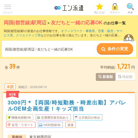
メニュー
気になる!
ログイン
検索
両国(都営線)駅周辺
×
友だちと一緒の応募OK
のお仕事一覧
両国(都営線)駅の派遣のお仕事情報です。
オフィスワーク・事務系
、
営業・販売・サー
ビス系
、
クリエイティブ系
などのお仕事を取り揃えています。友だちと一緒の応募OK
の条件の他に、
交通費別途支給あり
、
職種未経験OK
、
残業なし
などのこだわり条件も
取り揃えています。
条件の変更
両国(都営線)駅周辺 / 友だちと一緒の応募OK
39
1,721
全
件
平均時給:
円
時給順
新着順
未読
掲載日
2026/08/10
NEW
3000円＊【両国/時短勤務・時差出勤】アパレ
ルOEM企画生産！キッズ担当
職種未経験OK
交通費別途支給あり
土日祝日が休み
在宅・リモート
WEB登録OK
派遣
東京都墨田区
勤務地