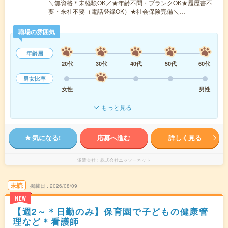
＼無資格＊未経験OK／★年齢不問・ブランクOK★履歴書不
要・来社不要（電話登録OK）★社会保険完備＼…
職場の雰囲気
年齢層
20代
30代
40代
50代
60代
男女比率
女性
男性
もっと見る
気になる!
応募へ進む
詳しく見る
派遣会社
株式会社ニッソーネット
未読
掲載日
2026/08/09
NEW
【週2～＊日勤のみ】保育園で子どもの健康管
理など＊看護師