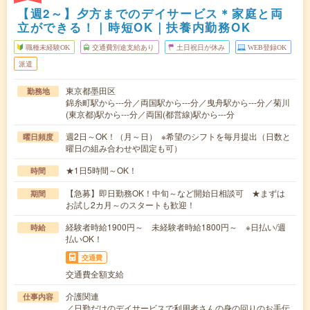
【週2～】夕方までのデイサービス＊家庭と両
立ができる！｜時短OK｜扶養内勤務OK
職種未経験OK
交通費別途支給あり
土日祝日が休み
WEB登録OK
派遣
東京都墨田区
勤務地
錦糸町駅から---分／両国駅から---分／曳舟駅から---分／菊川
(東京都)駅から---分／両国(都営線)駅から---分
週2日～OK！（月～日） ※希望のシフトを毎月提出（日数と
曜日頻度
曜日の組み合わせや固定も可）
★1日5時間～OK！
時間
【急募】即日勤務OK！中旬～など開始日相談可 ★まずは
期間
お試し2カ月～のスタートも歓迎！
経験者時給1900円～ 未経験者時給1800円～ ※日払い/週
時給
払いOK！
交通費
交通費全額支給
介護関連
仕事内容
／日勤だけのデイサービスで利用者さんの身の回りのお手伝