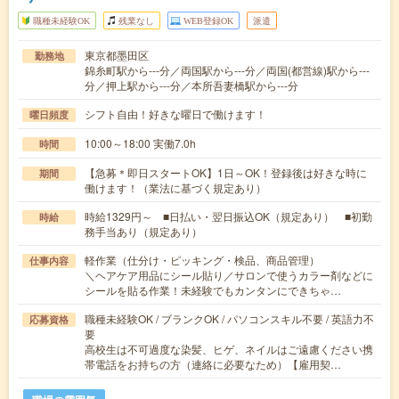
職種未経験OK
残業なし
WEB登録OK
派遣
東京都墨田区
勤務地
錦糸町駅から---分／両国駅から---分／両国(都営線)駅から---
分／押上駅から---分／本所吾妻橋駅から---分
シフト自由！好きな曜日で働けます！
曜日頻度
10:00～18:00 実働7.0h
時間
【急募＊即日スタートOK】1日～OK！登録後は好きな時に
期間
働けます！（業法に基づく規定あり）
時給1329円～ ■日払い・翌日振込OK（規定あり） ■初勤
時給
務手当あり（規定あり）
軽作業（仕分け・ピッキング・検品、商品管理）
仕事内容
＼ヘアケア用品にシール貼り／サロンで使うカラー剤などに
シールを貼る作業！未経験でもカンタンにできちゃ…
職種未経験OK / ブランクOK / パソコンスキル不要 / 英語力不
応募資格
要
高校生は不可過度な染髪、ヒゲ、ネイルはご遠慮ください携
帯電話をお持ちの方（連絡に必要なため）【雇用契…