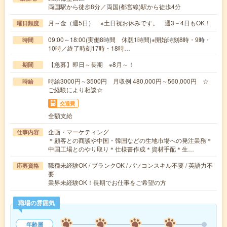
両国駅から徒歩8分／両国(都営線)駅から徒歩4分
月～金（週5日） ※土日祝お休みです。 週3－4日もOK！
曜日頻度
09:00～18:00(実働8時間 休憩1時間)※開始時刻8時・9時・
時間
10時／終了時刻17時・18時…
【急募】即日～長期 ※8月～！
期間
時給3000円～3500円 月収例 480,000円～560,000円 ☆
時給
ご経験により相談☆
交通費
全額支給
企画・マーケティング
仕事内容
＊顧客との商談や中国・韓国などの生地市場への発注業務＊
中国工場とのやり取り＊仕様書作成＊資材手配＊生…
職種未経験OK / ブランクOK / パソコンスキル不要 / 英語力不
応募資格
要
業界未経験OK！長期でお仕事をご希望の方
職場の雰囲気
年齢層