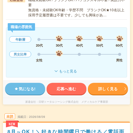
要
無資格・未経験OK年齢・学歴不問 ブランクOK★10名以上
採用予定履歴書は不要です。少しでも興味があ…
職場の雰囲気
年齢層
20代
30代
40代
50代
60代
男女比率
女性
男性
もっと見る
気になる!
応募へ進む
詳しく見る
派遣会社
日研トータルソーシング株式会社 メディカルケア事業部
未読
掲載日
2026/08/09
NEW
8月～OK！＼好きな時間曜日で働ける／電話面