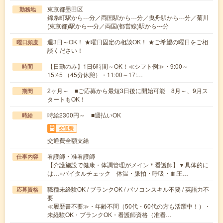
東京都墨田区
勤務地
錦糸町駅から---分／両国駅から---分／曳舟駅から---分／菊川
(東京都)駅から---分／両国(都営線)駅から---分
週3日～OK！ ★曜日固定の相談OK！ ★ご希望の曜日をご相
曜日頻度
談ください！
【日勤のみ】1日6時間～OK！≪シフト例≫・9:00～
時間
15:45 （45分休憩）・11:00～17:…
2ヶ月～ ■ご応募から最短3日後に開始可能 8月～、9月ス
期間
タートもOK！
時給2300円～ ■週払いOK
時給
交通費
交通費全額支給
看護師・准看護師
仕事内容
【介護施設で健康・体調管理がメイン＊看護師】▼具体的に
は…○バイタルチェック 体温・脈拍・呼吸・血圧…
職種未経験OK / ブランクOK / パソコンスキル不要 / 英語力不
応募資格
要
≪履歴書不要≫・年齢不問（50代・60代の方も活躍中！）・
未経験OK・ブランクOK・看護師資格（准看…