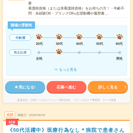
要
看護師資格（または准看護師資格）をお持ちの方！・年齢不
問・未経験OK・ブランクOK※志望動機や履歴書…
職場の雰囲気
年齢層
20代
30代
40代
50代
60代
男女比率
女性
男性
もっと見る
気になる!
応募へ進む
詳しく見る
派遣会社
日研トータルソーシング株式会社 メディカルケア事業部 ナース派遣
未読
掲載日
2026/08/09
NEW
《50代活躍中》医療行為なし＊病院で患者さん