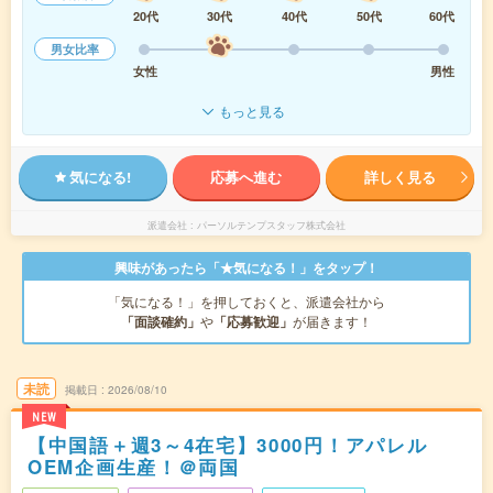
20代
30代
40代
50代
60代
男女比率
女性
男性
もっと見る
気になる!
応募へ進む
詳しく見る
派遣会社
パーソルテンプスタッフ株式会社
興味があったら「★気になる！」をタップ！
「気になる！」を押しておくと、派遣会社から
「面談確約」
や
「応募歓迎」
が届きます！
未読
掲載日
2026/08/10
NEW
【中国語＋週3～4在宅】3000円！アパレル
OEM企画生産！＠両国