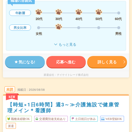
職場の雰囲気
年齢層
20代
30代
40代
50代
60代
男女比率
女性
男性
もっと見る
気になる!
応募へ進む
詳しく見る
派遣会社
テイケイトレード株式会社
未読
掲載日
2026/08/08
NEW
【時短×1日6時間】週3～≫介護施設で健康管
理メイン＊看護師
職種未経験OK
交通費別途支給あり
土日祝日が休み
WEB登録OK
派遣