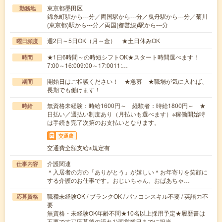
東京都墨田区
勤務地
錦糸町駅から---分／両国駅から---分／曳舟駅から---分／菊川
(東京都)駅から---分／両国(都営線)駅から---分
週2日～5日OK（月～金） ★土日休みOK
曜日頻度
★1日6時間～の時短シフトOK★スタート時間選べます！
時間
7:00～16:009:00～17:0011:…
開始日はご相談ください！ ★急募 ★職場が気に入れば、
期間
長期でも働けます！
無資格未経験：時給1600円～ 経験者：時給1800円～ ★
時給
日払い／週払い制度あり（月払いも選べます）※稼働開始時
は手続き完了次第のお支払いとなります。
交通費
交通費全額支給※規定有
介護関連
仕事内容
＊入居者の方の「ありがとう」が嬉しい＊お年寄りを笑顔に
する介護のお仕事です。おじいちゃん、おばあちゃ…
職種未経験OK / ブランクOK / パソコンスキル不要 / 英語力不
応募資格
要
無資格・未経験OK年齢不問★10名以上採用予定★履歴書は
不要です▽応募後の流れ1)翌営業日までに担当…