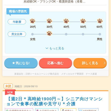
未経験OK・ブランクOK・看護師資格（准看…
職場の雰囲気
年齢層
20代
30代
40代
50代
60代
男女比率
女性
男性
もっと見る
気になる!
応募へ進む
詳しく見る
派遣会社
日研トータルソーシング株式会社 メディカルケア事業部 ナース派遣
未読
掲載日
2026/08/10
NEW
【週2日＊高時給1900円～】シニア向けマンシ
ョンで食事の配膳や見守り＊介護
交通費別途支給あり
土日祝日が休み
残業なし
WEB登録OK