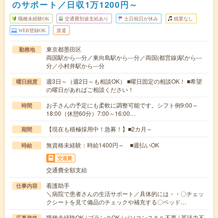
のサポート／日収1万1200円～
職種未経験OK
交通費別途支給あり
土日祝日が休み
残業なし
WEB登録OK
派遣
東京都墨田区
勤務地
両国駅から---分／東向島駅から---分／両国(都営線)駅から---
分／小村井駅から---分
週3日～（週2日～も相談OK） ■曜日固定の相談OK！ ■希望
曜日頻度
の曜日があればご相談ください！
お子さんの予定にも柔軟に調整可能です。シフト例9:00～
時間
18:00（休憩60分）7:00～16:00…
【現在も積極採用中！急募！】■2カ月～
期間
無資格未経験：時給1400円～ ■週払いOK
時給
交通費
交通費全額支給
看護助手
仕事内容
＼病院で患者さんの生活サポート／具体的には・・〇チェッ
クシートを見て備品のチェックや補充する〇ベッド…
職種未経験OK / ブランクOK / パソコンスキル不要 / 英語力不
応募資格