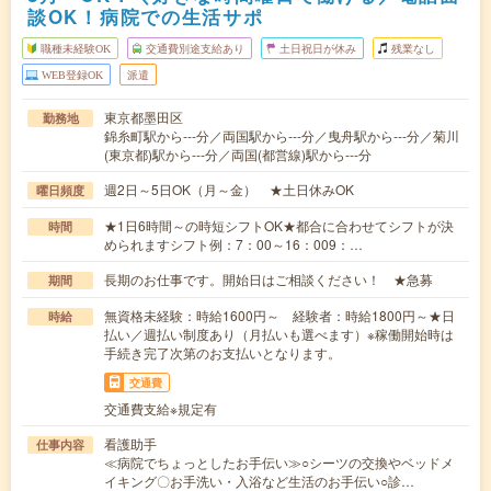
談OK！病院での生活サポ
職種未経験OK
交通費別途支給あり
土日祝日が休み
残業なし
WEB登録OK
派遣
東京都墨田区
勤務地
錦糸町駅から---分／両国駅から---分／曳舟駅から---分／菊川
(東京都)駅から---分／両国(都営線)駅から---分
週2日～5日OK（月～金） ★土日休みOK
曜日頻度
★1日6時間～の時短シフトOK★都合に合わせてシフトが決
時間
められますシフト例：7：00～16：009：…
長期のお仕事です。開始日はご相談ください！ ★急募
期間
無資格未経験：時給1600円～ 経験者：時給1800円～★日
時給
払い／週払い制度あり（月払いも選べます）※稼働開始時は
手続き完了次第のお支払いとなります。
交通費
交通費支給※規定有
看護助手
仕事内容
≪病院でちょっとしたお手伝い≫○シーツの交換やベッドメ
イキング〇お手洗い・入浴など生活のお手伝い○診…