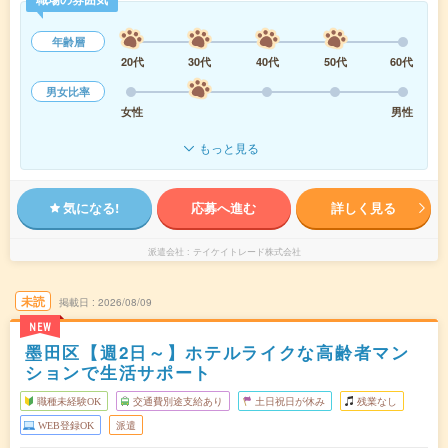
年齢層
20代
30代
40代
50代
60代
男女比率
女性
男性
もっと見る
気になる!
応募へ進む
詳しく見る
派遣会社
テイケイトレード株式会社
未読
掲載日
2026/08/09
NEW
墨田区【週2日～】ホテルライクな高齢者マン
ションで生活サポート
職種未経験OK
交通費別途支給あり
土日祝日が休み
残業なし
WEB登録OK
派遣