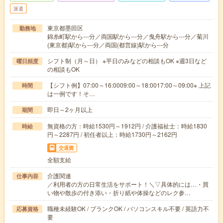
派遣
東京都墨田区
勤務地
錦糸町駅から---分／両国駅から---分／曳舟駅から---分／菊川
(東京都)駅から---分／両国(都営線)駅から---分
シフト制（月～日） ※平日のみなどの相談もOK ※週3日など
曜日頻度
の相談もOK
【シフト例】07:00～16:0009:00～18:0017:00～09:00※ 上記
時間
は一例です！そ…
即日～2ヶ月以上
期間
無資格の方：時給1530円～1912円 / 介護福祉士：時給1830
時給
円～2287円 / 初任者以上：時給1730円～2162円
交通費
全額支給
介護関連
仕事内容
／利用者の方の日常生活をサポート！＼▽具体的には…・買
い物や散歩の付き添い・折り紙や体操などのレク参…
職種未経験OK / ブランクOK / パソコンスキル不要 / 英語力不
応募資格
要