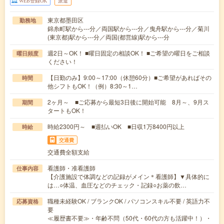
WEB登録OK
派遣
東京都墨田区
勤務地
錦糸町駅から---分／両国駅から---分／曳舟駅から---分／菊川
(東京都)駅から---分／両国(都営線)駅から---分
週2日～OK！ ■曜日固定の相談OK！ ■ご希望の曜日をご相談
曜日頻度
ください！
【日勤のみ】9:00～17:00（休憩60分）■ご希望があればその
時間
他シフトもOK！（例）8:30～1…
2ヶ月～ ■ご応募から最短3日後に開始可能 8月～、9月ス
期間
タートもOK！
時給2300円～ ■週払いOK ■日収1万8400円以上
時給
交通費
交通費全額支給
看護師・准看護師
仕事内容
【介護施設で体調などの記録がメイン＊看護師】▼具体的に
は…○体温、血圧などのチェック・記録○お薬の飲…
職種未経験OK / ブランクOK / パソコンスキル不要 / 英語力不
応募資格
要
≪履歴書不要≫・年齢不問（50代・60代の方も活躍中！）・