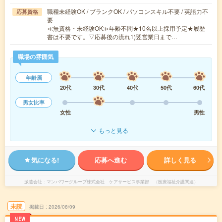
職種未経験OK / ブランクOK / パソコンスキル不要 / 英語力不
応募資格
要
≪無資格・未経験OK≫年齢不問★10名以上採用予定★履歴
書は不要です。▽応募後の流れ1)翌営業日まで…
職場の雰囲気
年齢層
20代
30代
40代
50代
60代
男女比率
女性
男性
もっと見る
気になる!
応募へ進む
詳しく見る
派遣会社
マンパワーグループ株式会社 ケアサービス事業部 （医療福祉介護関連）
未読
掲載日
2026/08/09
NEW