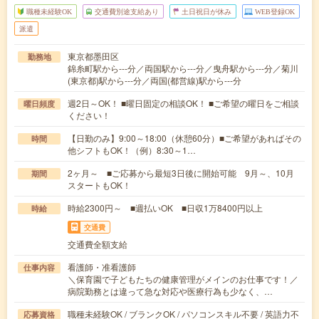
職種未経験OK
交通費別途支給あり
土日祝日が休み
WEB登録OK
派遣
東京都墨田区
勤務地
錦糸町駅から---分／両国駅から---分／曳舟駅から---分／菊川
(東京都)駅から---分／両国(都営線)駅から---分
週2日～OK！ ■曜日固定の相談OK！ ■ご希望の曜日をご相談
曜日頻度
ください！
【日勤のみ】9:00～18:00（休憩60分）■ご希望があればその
時間
他シフトもOK！（例）8:30～1…
2ヶ月～ ■ご応募から最短3日後に開始可能 9月～、10月
期間
スタートもOK！
時給2300円～ ■週払いOK ■日収1万8400円以上
時給
交通費
交通費全額支給
看護師・准看護師
仕事内容
＼保育園で子どもたちの健康管理がメインのお仕事です！／
病院勤務とは違って急な対応や医療行為も少なく、…
職種未経験OK / ブランクOK / パソコンスキル不要 / 英語力不
応募資格