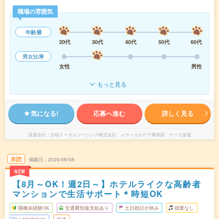
職場の雰囲気
年齢層
20代
30代
40代
50代
60代
男女比率
女性
男性
もっと見る
気になる!
応募へ進む
詳しく見る
派遣会社
日研トータルソーシング株式会社 メディカルケア事業部 ナース派遣
未読
掲載日
2026/08/08
NEW
【8月～OK！週2日～】ホテルライクな高齢者
マンションで生活サポート＊時短OK
職種未経験OK
交通費別途支給あり
土日祝日が休み
残業なし