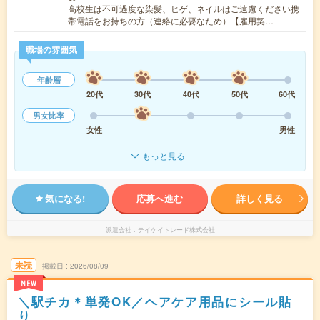
高校生は不可過度な染髪、ヒゲ、ネイルはご遠慮ください携
帯電話をお持ちの方（連絡に必要なため）【雇用契…
職場の雰囲気
年齢層
20代
30代
40代
50代
60代
男女比率
女性
男性
もっと見る
気になる!
応募へ進む
詳しく見る
派遣会社
テイケイトレード株式会社
未読
掲載日
2026/08/09
NEW
＼駅チカ＊単発OK／ヘアケア用品にシール貼
り