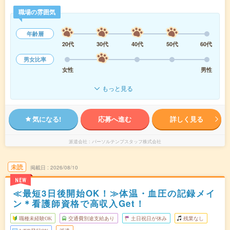
職場の雰囲気
年齢層
20代
30代
40代
50代
60代
男女比率
女性
男性
もっと見る
気になる!
応募へ進む
詳しく見る
派遣会社
パーソルテンプスタッフ株式会社
未読
掲載日
2026/08/10
NEW
≪最短3日後開始OK！≫体温・血圧の記録メイ
ン＊看護師資格で高収入Get！
職種未経験OK
交通費別途支給あり
土日祝日が休み
残業なし