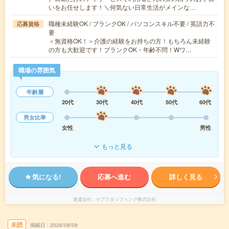
いをお任せします！＼何気ない日常生活がメインな…
職種未経験OK / ブランクOK / パソコンスキル不要 / 英語力不
応募資格
要
＜無資格OK！＞介護の経験をお持ちの方！もちろん未経験
の方も大歓迎です！ブランクOK・年齢不問！Wワ…
職場の雰囲気
年齢層
20代
30代
40代
50代
60代
男女比率
女性
男性
もっと見る
気になる!
応募へ進む
詳しく見る
派遣会社
ケアスタッフィング株式会社
未読
掲載日
2026/08/09