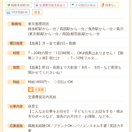
職種未経験OK
交通費別途支給あり
土日祝日が休み
残業なし
WEB登録OK
派遣
東京都墨田区
勤務地
錦糸町駅から---分／両国駅から---分／曳舟駅から---分／菊川
(東京都)駅から---分／両国(都営線)駅から---分
【急募】月～金で週2日～勤務
曜日頻度
7～20時の間で「1日3時間～」OK♪残業はありません！【勤
時間
務シフト例】朝だけ ：7～12時フルタ…
【急募】即日～長期まで大歓迎！ 8月～、9月～など希望も
期間
聞かせてくださいね！
時給1850円～ ◇日払いOK
時給
交通費
交通費規定内支給
保育士
仕事内容
【こんなお仕事をお任せ】・子どもたちとお話をする・積み
木やボールなど、遊具のお片付け・お掃除…などを…
職種未経験OK / ブランクOK / パソコンスキル不要 / 英語力不
応募資格
要