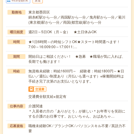
WEB登録OK
派遣
東京都墨田区
勤務地
錦糸町駅から---分／両国駅から---分／曳舟駅から---分／菊川
(東京都)駅から---分／両国(都営線)駅から---分
週2日～5日OK（月～金） ★土日休みOK
曜日頻度
★1日6時間～の時短シフトOK★スタート時間選べます！
時間
7:00～16:009:00～17:0011:…
開始日はご相談ください！ ★急募 ★職場が気に入れば、
期間
長期でも働けます！
無資格未経験：時給1600円～ 経験者：時給1800円～★日
時給
払い／週払い制度あり（月払いも選べます）※稼働開始時は
手続き完了次第のお支払いとなります。
交通費
交通費全額支給※規定有
介護関連
仕事内容
＊入居者の方の「ありがとう」が嬉しい＊お年寄りを笑顔に
する介護のお仕事です。おじいちゃん、おばあちゃ…
職種未経験OK / ブランクOK / パソコンスキル不要 / 英語力不
応募資格
要