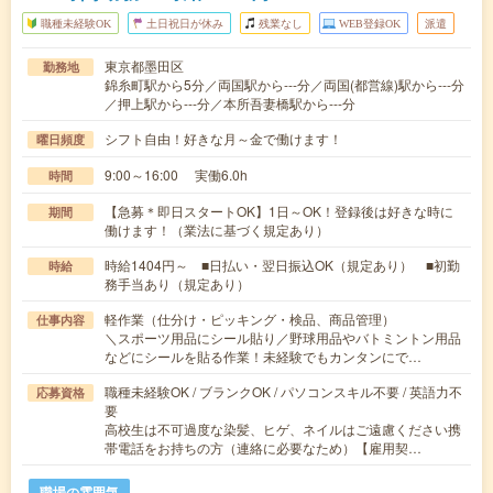
職種未経験OK
土日祝日が休み
残業なし
WEB登録OK
派遣
東京都墨田区
勤務地
錦糸町駅から5分／両国駅から---分／両国(都営線)駅から---分
／押上駅から---分／本所吾妻橋駅から---分
シフト自由！好きな月～金で働けます！
曜日頻度
9:00～16:00 実働6.0h
時間
【急募＊即日スタートOK】1日～OK！登録後は好きな時に
期間
働けます！（業法に基づく規定あり）
時給1404円～ ■日払い・翌日振込OK（規定あり） ■初勤
時給
務手当あり（規定あり）
軽作業（仕分け・ピッキング・検品、商品管理）
仕事内容
＼スポーツ用品にシール貼り／野球用品やバトミントン用品
などにシールを貼る作業！未経験でもカンタンにで…
職種未経験OK / ブランクOK / パソコンスキル不要 / 英語力不
応募資格
要
高校生は不可過度な染髪、ヒゲ、ネイルはご遠慮ください携
帯電話をお持ちの方（連絡に必要なため）【雇用契…
職場の雰囲気