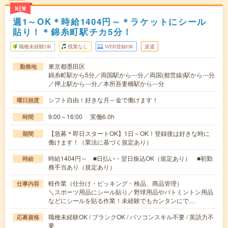
NEW
週1～OK＊時給1404円～＊ラケットにシール
貼り！＊錦糸町駅チカ5分！
職種未経験OK
残業なし
WEB登録OK
派遣
東京都墨田区
勤務地
錦糸町駅から5分／両国駅から---分／両国(都営線)駅から---分
／押上駅から---分／本所吾妻橋駅から---分
シフト自由！好きな月～金で働けます！
曜日頻度
9:00～16:00 実働6.0h
時間
【急募＊即日スタートOK】1日～OK！登録後は好きな時に
期間
働けます！（業法に基づく規定あり）
時給1404円～ ■日払い・翌日振込OK（規定あり） ■初勤
時給
務手当あり（規定あり）
軽作業（仕分け・ピッキング・検品、商品管理）
仕事内容
＼スポーツ用品にシール貼り／野球用品やバトミントン用品
などにシールを貼る作業！未経験でもカンタンにで…
職種未経験OK / ブランクOK / パソコンスキル不要 / 英語力不
応募資格
要