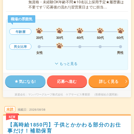
無資格・未経験OK年齢不問★10名以上採用予定★履歴書は
不要です▽応募後の流れ1)翌営業日までに担当…
職場の雰囲気
年齢層
20代
30代
40代
50代
60代
男女比率
女性
男性
もっと見る
気になる!
応募へ進む
詳しく見る
派遣会社
マンパワーグループ株式会社 ケアサービス事業部 （医療福祉介護関連）
未読
掲載日
2026/08/08
NEW
【高時給1850円】子供とかかわる部分のお仕
事だけ！補助保育