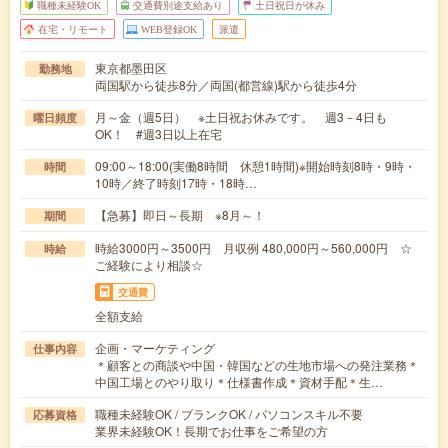
職種未経験OK
交通費別途支給あり
土日祝日が休み
在宅・リモート
WEB登録OK
派遣
東京都墨田区
勤務地
両国駅から徒歩8分／両国(都営線)駅から徒歩4分
月～金（週5日） ※土日祝お休みです。 週3－4日も
曜日頻度
OK！ #週3日以上在宅
09:00～18:00(実働8時間 休憩1時間)※開始時刻8時・9時・
時間
10時／終了時刻17時・18時…
【急募】即日～長期 ※8月～！
期間
時給3000円～3500円 月収例 480,000円～560,000円 ☆
時給
ご経験により相談☆
交通費
全額支給
企画・マーケティング
仕事内容
＊顧客との商談や中国・韓国などの生地市場への発注業務＊
中国工場とのやり取り＊仕様書作成＊資材手配＊生…
職種未経験OK / ブランクOK / パソコンスキル不要
応募資格
業界未経験OK！長期でお仕事をご希望の方