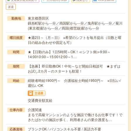
派遣
東京都墨田区
勤務地
錦糸町駅から---分／両国駅から---分／曳舟駅から---分／菊川
(東京都)駅から---分／両国(都営線)駅から---分
★週2日～（月～日） ※希望のシフトを毎月提出（日数と曜
曜日頻度
日の組み合わせや固定も可）
★【日勤のみ】1日5時間～OK！≪シフト例≫9:00～
時間
14:0010:00～15:0012:00～1…
【急募】即日勤務OK！中旬～など開始日相談可 ★まずは
期間
お試し2カ月～のスタートも歓迎！
経験者時給1900円～ 介護福祉士時給1950円～ ※日払い/
時給
週払いOK
交通費
交通費全額支給
介護関連
仕事内容
まるで高級マンションのような施設で働けるお仕事です！で
きたばかりの施設が多く、利用者さんの要介護度も…
ブランクOK / パソコンスキル不要 / 英語力不要
応募資格