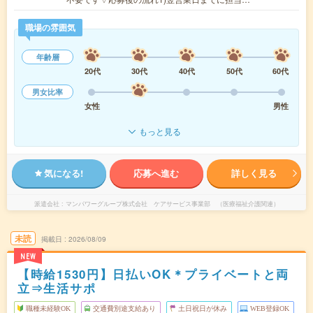
職場の雰囲気
年齢層
20代
30代
40代
50代
60代
男女比率
女性
男性
もっと見る
気になる!
応募へ進む
詳しく見る
派遣会社
マンパワーグループ株式会社 ケアサービス事業部 （医療福祉介護関連）
未読
掲載日
2026/08/09
NEW
【時給1530円】日払いOK＊プライベートと両
立⇒生活サポ
職種未経験OK
交通費別途支給あり
土日祝日が休み
WEB登録OK