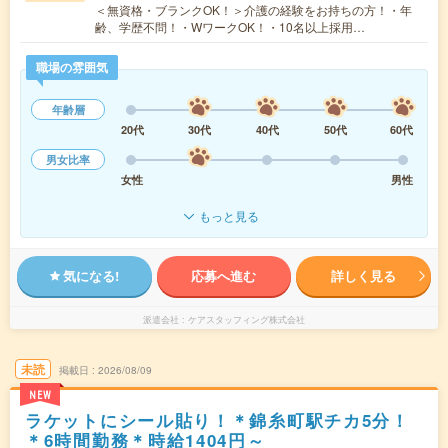
＜無資格・ブランクOK！＞介護の経験をお持ちの方！・年
齢、学歴不問！・WワークOK！・10名以上採用…
職場の雰囲気
年齢層
20代
30代
40代
50代
60代
男女比率
女性
男性
もっと見る
気になる!
応募へ進む
詳しく見る
派遣会社
ケアスタッフィング株式会社
未読
掲載日
2026/08/09
NEW
ラケットにシール貼り！＊錦糸町駅チカ5分！
＊6時間勤務＊時給1404円～