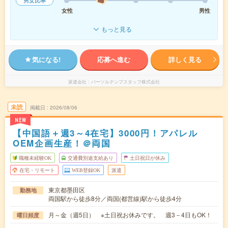
男女比率
女性
男性
もっと見る
気になる!
応募へ進む
詳しく見る
派遣会社
パーソルテンプスタッフ株式会社
未読
掲載日
2026/08/06
NEW
【中国語＋週3～4在宅】3000円！アパレル
OEM企画生産！＠両国
職種未経験OK
交通費別途支給あり
土日祝日が休み
在宅・リモート
WEB登録OK
派遣
東京都墨田区
勤務地
両国駅から徒歩8分／両国(都営線)駅から徒歩4分
月～金（週5日） ※土日祝お休みです。 週3－4日もOK！
曜日頻度