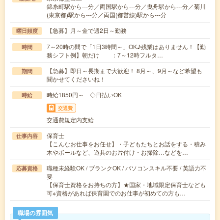
錦糸町駅から---分／両国駅から---分／曳舟駅から---分／菊川
(東京都)駅から---分／両国(都営線)駅から---分
【急募】月～金で週2日～勤務
曜日頻度
7～20時の間で「1日3時間～」OK♪残業はありません！【勤
時間
務シフト例】朝だけ ：7～12時フルタ…
【急募】即日～長期まで大歓迎！ 8月～、9月～など希望も
期間
聞かせてくださいね！
時給1850円～ ◇日払いOK
時給
交通費
交通費規定内支給
保育士
仕事内容
【こんなお仕事をお任せ】・子どもたちとお話をする・積み
木やボールなど、遊具のお片付け・お掃除…などを…
職種未経験OK / ブランクOK / パソコンスキル不要 / 英語力不
応募資格
要
【保育士資格をお持ちの方】★国家・地域限定保育士なども
可※資格があれば保育園でのお仕事が初めての方も…
職場の雰囲気