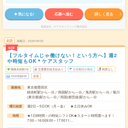
気になる!
応募へ進む
詳しく見る
派遣会社
ケアスタッフィング株式会社
未読
掲載日
2026/08/05
NEW
【フルタイムじゃ働けない！という方へ】週2
や時短もOK＊ケアスタッフ
職種未経験OK
交通費別途支給あり
土日祝日が休み
残業なし
WEB登録OK
派遣
東京都墨田区
勤務地
錦糸町駅から---分／両国駅から---分／曳舟駅から---分／菊川
(東京都)駅から---分／両国(都営線)駅から---分
週2日～5日OK（月～金） ★土日休みOK
曜日頻度
★1日6時間～の時短シフトOK★スタート時間選べます！
時間
7:00～16:009:00～17:0011:…