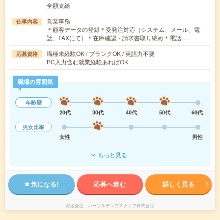
全額支給
営業事務
仕事内容
＊顧客データの登録＊受発注対応（システム、メール、電
話、FAXにて）＊在庫確認・請求書取り纏め＊電話…
職種未経験OK / ブランクOK / 英語力不要
応募資格
PC入力含む就業経験あればOK
職場の雰囲気
年齢層
20代
30代
40代
50代
60代
男女比率
女性
男性
もっと見る
気になる!
応募へ進む
詳しく見る
派遣会社
パーソルテンプスタッフ株式会社