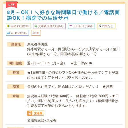
NEW
8月～OK！＼好きな時間曜日で働ける／電話面
談OK！病院での生活サポ
職種未経験OK
交通費別途支給あり
土日祝日が休み
残業なし
WEB登録OK
派遣
東京都墨田区
勤務地
錦糸町駅から---分／両国駅から---分／曳舟駅から---分／菊川
(東京都)駅から---分／両国(都営線)駅から---分
週2日～5日OK（月～金） ★土日休みOK
曜日頻度
★1日6時間～の時短シフトOK★都合に合わせてシフトが決
時間
められますシフト例：7：00～16：009：…
長期のお仕事です。開始日はご相談ください！ ★急募
期間
無資格未経験：時給1600円～ 経験者：時給1800円～★日
時給
払い／週払い制度あり（月払いも選べます）※稼働開始時は
手続き完了次第のお支払いとなります。
交通費
交通費支給※規定有