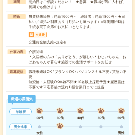
開始日はご相談ください！ ★急募 ★職場が気に入れば、
期間
長期でも働けます！
無資格未経験：時給1600円～ 経験者：時給1800円～★日
時給
払い／週払い制度あり（月払いも選べます）※稼働開始時は
手続き完了次第のお支払いとなります。
交通費
交通費全額支給※規定有
介護関連
仕事内容
＊入居者の方の「ありがとう」が嬉しい＊おじいちゃん、お
ばあちゃんが暮らす施設での生活サポートをお任せ…
職種未経験OK / ブランクOK / パソコンスキル不要 / 英語力不
応募資格
要
無資格・未経験OK年齢不問★10名以上採用予定★履歴書は
不要です▽応募後の流れ1)翌営業日までに担当…
職場の雰囲気
年齢層
20代
30代
40代
50代
60代
男女比率
女性
男性