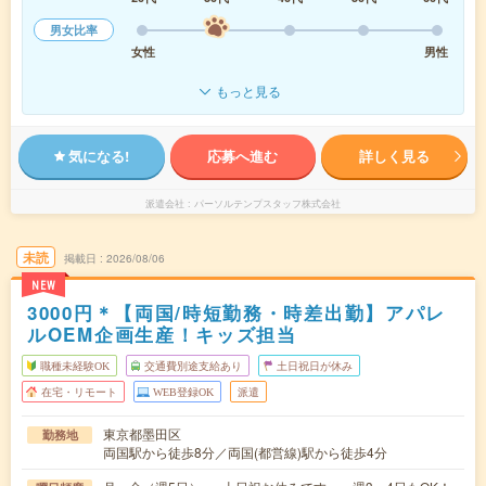
男女比率
女性
男性
もっと見る
気になる!
応募へ進む
詳しく見る
派遣会社
パーソルテンプスタッフ株式会社
未読
掲載日
2026/08/06
NEW
3000円＊【両国/時短勤務・時差出勤】アパレ
ルOEM企画生産！キッズ担当
職種未経験OK
交通費別途支給あり
土日祝日が休み
在宅・リモート
WEB登録OK
派遣
東京都墨田区
勤務地
両国駅から徒歩8分／両国(都営線)駅から徒歩4分