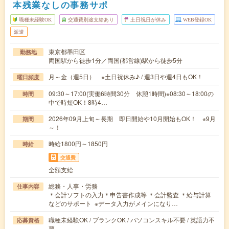
本残業なしの事務サポ
職種未経験OK
交通費別途支給あり
土日祝日が休み
WEB登録OK
派遣
東京都墨田区
勤務地
両国駅から徒歩1分／両国(都営線)駅から徒歩5分
月～金（週5日） ※土日祝休み♪ / 週3日や週4日もOK！
曜日頻度
09:30～17:00(実働6時間30分 休憩1時間)※08:30～18:00の
時間
中で時短OK！8時4…
2026年09月上旬～長期 即日開始や10月開始もOK！ ※9月
期間
～！
時給1800円～1850円
時給
交通費
全額支給
総務・人事・労務
仕事内容
＊会計ソフトの入力＊申告書作成等 ＊会計監査 ＊給与計算
などのサポート ※データ入力がメインになり…
職種未経験OK / ブランクOK / パソコンスキル不要 / 英語力不
応募資格
要