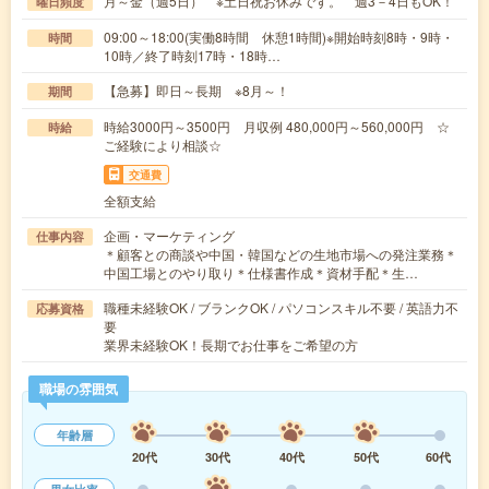
月～金（週5日） ※土日祝お休みです。 週3－4日もOK！
曜日頻度
09:00～18:00(実働8時間 休憩1時間)※開始時刻8時・9時・
時間
10時／終了時刻17時・18時…
【急募】即日～長期 ※8月～！
期間
時給3000円～3500円 月収例 480,000円～560,000円 ☆
時給
ご経験により相談☆
交通費
全額支給
企画・マーケティング
仕事内容
＊顧客との商談や中国・韓国などの生地市場への発注業務＊
中国工場とのやり取り＊仕様書作成＊資材手配＊生…
職種未経験OK / ブランクOK / パソコンスキル不要 / 英語力不
応募資格
要
業界未経験OK！長期でお仕事をご希望の方
職場の雰囲気
年齢層
20代
30代
40代
50代
60代