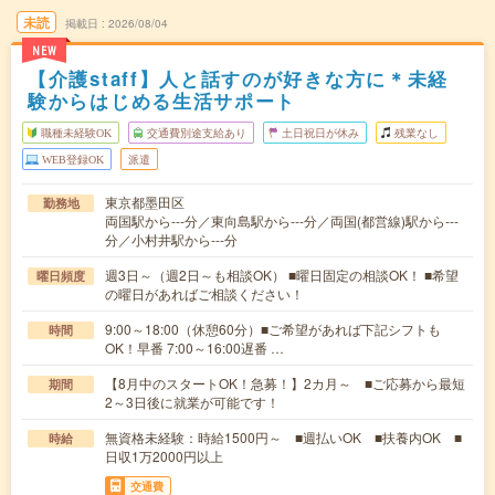
未読
掲載日
2026/08/04
NEW
【介護staff】人と話すのが好きな方に＊未経
験からはじめる生活サポート
職種未経験OK
交通費別途支給あり
土日祝日が休み
残業なし
WEB登録OK
派遣
東京都墨田区
勤務地
両国駅から---分／東向島駅から---分／両国(都営線)駅から---
分／小村井駅から---分
週3日～（週2日～も相談OK） ■曜日固定の相談OK！ ■希望
曜日頻度
の曜日があればご相談ください！
9:00～18:00（休憩60分）■ご希望があれば下記シフトも
時間
OK！早番 7:00～16:00遅番 …
【8月中のスタートOK！急募！】2カ月～ ■ご応募から最短
期間
2～3日後に就業が可能です！
無資格未経験：時給1500円～ ■週払いOK ■扶養内OK ■
時給
日収1万2000円以上
交通費