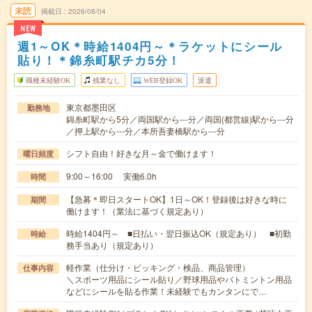
未読
掲載日
2026/08/04
NEW
週1～OK＊時給1404円～＊ラケットにシール
貼り！＊錦糸町駅チカ5分！
職種未経験OK
残業なし
WEB登録OK
派遣
東京都墨田区
勤務地
錦糸町駅から5分／両国駅から---分／両国(都営線)駅から---分
／押上駅から---分／本所吾妻橋駅から---分
シフト自由！好きな月～金で働けます！
曜日頻度
9:00～16:00 実働6.0h
時間
【急募＊即日スタートOK】1日～OK！登録後は好きな時に
期間
働けます！（業法に基づく規定あり）
時給1404円～ ■日払い・翌日振込OK（規定あり） ■初勤
時給
務手当あり（規定あり）
軽作業（仕分け・ピッキング・検品、商品管理）
仕事内容
＼スポーツ用品にシール貼り／野球用品やバトミントン用品
などにシールを貼る作業！未経験でもカンタンにで…