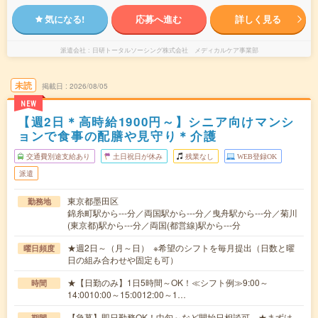
気になる!
応募へ進む
詳しく見る
派遣会社
日研トータルソーシング株式会社 メディカルケア事業部
未読
掲載日
2026/08/05
NEW
【週2日＊高時給1900円～】シニア向けマンシ
ョンで食事の配膳や見守り＊介護
交通費別途支給あり
土日祝日が休み
残業なし
WEB登録OK
派遣
東京都墨田区
勤務地
錦糸町駅から---分／両国駅から---分／曳舟駅から---分／菊川
(東京都)駅から---分／両国(都営線)駅から---分
★週2日～（月～日） ※希望のシフトを毎月提出（日数と曜
曜日頻度
日の組み合わせや固定も可）
★【日勤のみ】1日5時間～OK！≪シフト例≫9:00～
時間
14:0010:00～15:0012:00～1…
【急募】即日勤務OK！中旬～など開始日相談可 ★まずは
期間