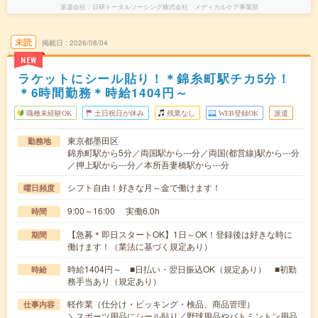
派遣会社
日研トータルソーシング株式会社 メディカルケア事業部
未読
掲載日
2026/08/04
NEW
ラケットにシール貼り！＊錦糸町駅チカ5分！
＊6時間勤務＊時給1404円～
職種未経験OK
土日祝日が休み
残業なし
WEB登録OK
派遣
東京都墨田区
勤務地
錦糸町駅から5分／両国駅から---分／両国(都営線)駅から---分
／押上駅から---分／本所吾妻橋駅から---分
シフト自由！好きな月～金で働けます！
曜日頻度
9:00～16:00 実働6.0h
時間
【急募＊即日スタートOK】1日～OK！登録後は好きな時に
期間
働けます！（業法に基づく規定あり）
時給1404円～ ■日払い・翌日振込OK（規定あり） ■初勤
時給
務手当あり（規定あり）
軽作業（仕分け・ピッキング・検品、商品管理）
仕事内容
＼スポーツ用品にシール貼り／野球用品やバトミントン用品