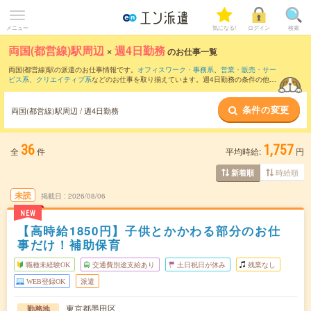
メニュー
気になる!
ログイン
検索
両国(都営線)駅周辺
×
週4日勤務
のお仕事一覧
両国(都営線)駅の派遣のお仕事情報です。
オフィスワーク・事務系
、
営業・販売・サー
ビス系
、
クリエイティブ系
などのお仕事を取り揃えています。週4日勤務の条件の他
に、
交通費別途支給あり
、
職種未経験OK
、
友だちと一緒の応募OK
などのこだわり条
件も取り揃えています。
条件の変更
両国(都営線)駅周辺 / 週4日勤務
36
1,757
全
件
平均時給:
円
時給順
新着順
未読
掲載日
2026/08/06
NEW
【高時給1850円】子供とかかわる部分のお仕
事だけ！補助保育
職種未経験OK
交通費別途支給あり
土日祝日が休み
残業なし
WEB登録OK
派遣
東京都墨田区
勤務地