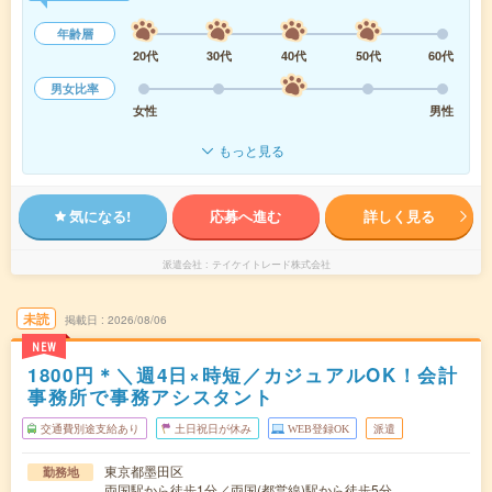
年齢層
20代
30代
40代
50代
60代
男女比率
女性
男性
もっと見る
気になる!
応募へ進む
詳しく見る
派遣会社
テイケイトレード株式会社
未読
掲載日
2026/08/06
NEW
1800円＊＼週4日×時短／カジュアルOK！会計
事務所で事務アシスタント
交通費別途支給あり
土日祝日が休み
WEB登録OK
派遣
東京都墨田区
勤務地
両国駅から徒歩1分／両国(都営線)駅から徒歩5分