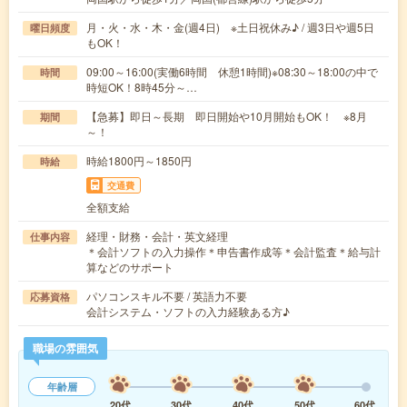
月・火・水・木・金(週4日) ※土日祝休み♪ / 週3日や週5日
曜日頻度
もOK！
09:00～16:00(実働6時間 休憩1時間)※08:30～18:00の中で
時間
時短OK！8時45分～…
【急募】即日～長期 即日開始や10月開始もOK！ ※8月
期間
～！
時給1800円～1850円
時給
交通費
全額支給
経理・財務・会計・英文経理
仕事内容
＊会計ソフトの入力操作＊申告書作成等＊会計監査＊給与計
算などのサポート
パソコンスキル不要 / 英語力不要
応募資格
会計システム・ソフトの入力経験ある方♪
職場の雰囲気
年齢層
20代
30代
40代
50代
60代