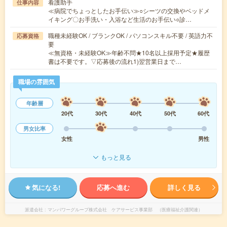
看護助手
仕事内容
≪病院でちょっとしたお手伝い≫○シーツの交換やベッドメ
イキング〇お手洗い・入浴など生活のお手伝い○診…
職種未経験OK / ブランクOK / パソコンスキル不要 / 英語力不
応募資格
要
≪無資格・未経験OK≫年齢不問★10名以上採用予定★履歴
書は不要です。▽応募後の流れ1)翌営業日まで…
職場の雰囲気
年齢層
20代
30代
40代
50代
60代
男女比率
女性
男性
もっと見る
気になる!
応募へ進む
詳しく見る
派遣会社
マンパワーグループ株式会社 ケアサービス事業部 （医療福祉介護関連）