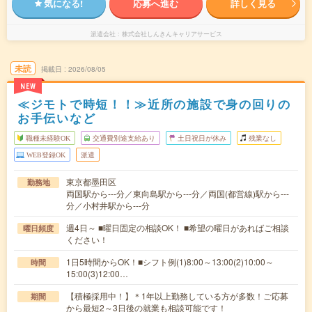
気になる!
応募へ進む
詳しく見る
派遣会社
株式会社しんきんキャリアサービス
未読
掲載日
2026/08/05
NEW
≪ジモトで時短！！≫近所の施設で身の回りの
お手伝いなど
職種未経験OK
交通費別途支給あり
土日祝日が休み
残業なし
WEB登録OK
派遣
東京都墨田区
勤務地
両国駅から---分／東向島駅から---分／両国(都営線)駅から---
分／小村井駅から---分
週4日～ ■曜日固定の相談OK！ ■希望の曜日があればご相談
曜日頻度
ください！
1日5時間からOK！■シフト例(1)8:00～13:00(2)10:00～
時間
15:00(3)12:00…
【積極採用中！】＊1年以上勤務している方が多数！ご応募
期間
から最短2～3日後の就業も相談可能です！