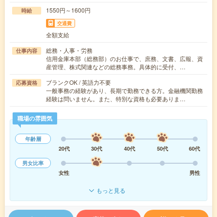
1550円～1600円
時給
交通費
全額支給
総務・人事・労務
仕事内容
信用金庫本部（総務部）のお仕事で、庶務、文書、広報、資
産管理、株式関連などの総務事務。具体的に受付、…
ブランクOK / 英語力不要
応募資格
一般事務の経験があり、長期で勤務できる方。金融機関勤務
経験は問いません。また、特別な資格も必要ありま…
職場の雰囲気
年齢層
20代
30代
40代
50代
60代
男女比率
女性
男性
もっと見る