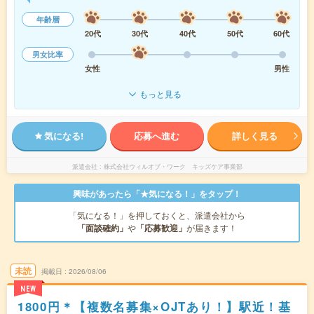
年齢層
20代
30代
40代
50代
60代
男女比率
女性
男性
もっと見る
気になる!
応募へ進む
詳しく見る
派遣会社
株式会社ウィルオブ・ワーク キッズケア事業部
興味があったら「★気になる！」をタップ！
「気になる！」を押しておくと、派遣会社から
「面談確約」
や
「応募歓迎」
が届きます！
未読
掲載日
2026/08/06
NEW
1800円＊【複数名募集×OJTあり！】駅近！基