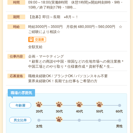
09:00～18:00(実働8時間 休憩1時間)※開始時刻8時・9時・
時間
10時／終了時刻17時・18時…
【急募】即日～長期 ※8月～！
期間
時給3000円～3500円 月収例 480,000円～560,000円 ☆
時給
ご経験により相談☆
交通費
全額支給
企画・マーケティング
仕事内容
＊顧客との商談や中国・韓国などの生地市場への発注業務＊
中国工場とのやり取り＊仕様書作成＊資材手配＊生…
職種未経験OK / ブランクOK / パソコンスキル不要
応募資格
業界未経験OK！長期でお仕事をご希望の方
職場の雰囲気
年齢層
20代
30代
40代
50代
60代
男女比率
女性
男性