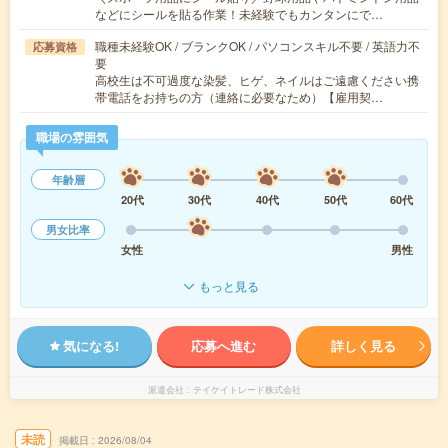
などにシールを貼る作業！未経験でもカンタンにで…
職種未経験OK / ブランクOK / パソコンスキル不要 / 英語力不
応募資格
要
高校生は不可過度な染髪、ヒゲ、ネイルはご遠慮ください携
帯電話をお持ちの方（連絡に必要なため）【雇用契…
職場の雰囲気
年齢層
20代
30代
40代
50代
60代
男女比率
女性
男性
もっと見る
気になる!
応募へ進む
詳しく見る
派遣会社
テイケイトレード株式会社
未読
掲載日
2026/08/04