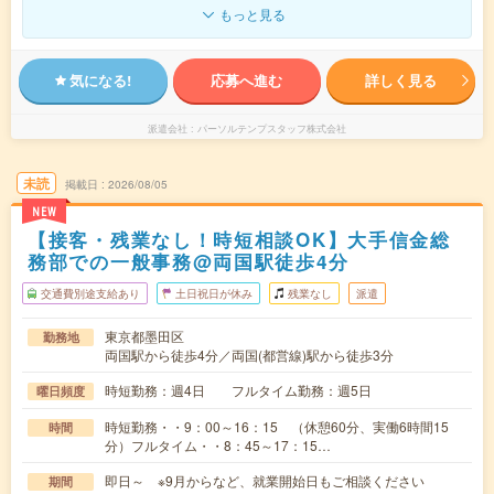
もっと見る
気になる!
応募へ進む
詳しく見る
派遣会社
パーソルテンプスタッフ株式会社
未読
掲載日
2026/08/05
NEW
【接客・残業なし！時短相談OK】大手信金総
務部での一般事務@両国駅徒歩4分
交通費別途支給あり
土日祝日が休み
残業なし
派遣
東京都墨田区
勤務地
両国駅から徒歩4分／両国(都営線)駅から徒歩3分
時短勤務：週4日 フルタイム勤務：週5日
曜日頻度
時短勤務・・9：00～16：15 （休憩60分、実働6時間15
時間
分）フルタイム・・8：45～17：15…
即日～ ※9月からなど、就業開始日もご相談ください
期間