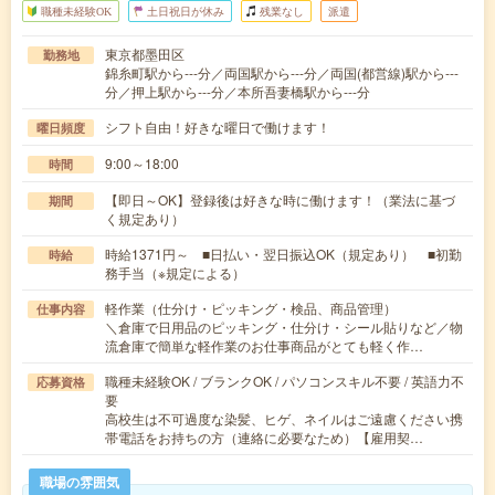
職種未経験OK
土日祝日が休み
残業なし
派遣
東京都墨田区
勤務地
錦糸町駅から---分／両国駅から---分／両国(都営線)駅から---
分／押上駅から---分／本所吾妻橋駅から---分
シフト自由！好きな曜日で働けます！
曜日頻度
9:00～18:00
時間
【即日～OK】登録後は好きな時に働けます！（業法に基づ
期間
く規定あり）
時給1371円～ ■日払い・翌日振込OK（規定あり） ■初勤
時給
務手当（※規定による）
軽作業（仕分け・ピッキング・検品、商品管理）
仕事内容
＼倉庫で日用品のピッキング・仕分け・シール貼りなど／物
流倉庫で簡単な軽作業のお仕事商品がとても軽く作…
職種未経験OK / ブランクOK / パソコンスキル不要 / 英語力不
応募資格
要
高校生は不可過度な染髪、ヒゲ、ネイルはご遠慮ください携
帯電話をお持ちの方（連絡に必要なため）【雇用契…
職場の雰囲気