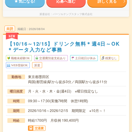
気になる!
応募へ進む
詳しく見る
派遣会社
パーソルテンプスタッフ株式会社
未読
掲載日
2026/08/04
NEW
【10/16～12/15】ドリンク無料＊週4日～OK
＊データ入力など事務
職種未経験OK
交通費別途支給あり
土日祝日が休み
残業なし
WEB登録OK
派遣
東京都墨田区
勤務地
両国(都営線)駅から徒歩3分／両国駅から徒歩11分
月・火・水・木・金(週4日) ※曜日指定なし
曜日頻度
09:30～17:30(実働7時間 休憩1時間)
時間
2026/10/16～2026/12/15 期間限定 ※10月～！
期間
時給1700円 月収例 190,400円
時給
交通費