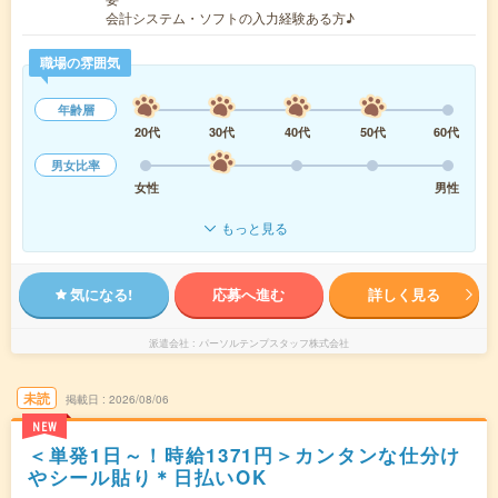
会計システム・ソフトの入力経験ある方♪
職場の雰囲気
年齢層
20代
30代
40代
50代
60代
男女比率
女性
男性
もっと見る
気になる!
応募へ進む
詳しく見る
派遣会社
パーソルテンプスタッフ株式会社
未読
掲載日
2026/08/06
NEW
＜単発1日～！時給1371円＞カンタンな仕分け
やシール貼り＊日払いOK