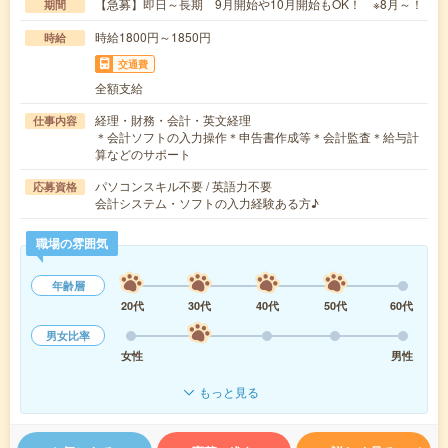
【急募】即日～長期 9月開始や10月開始もOK！ ※8月～！
期間
時給1800円～1850円
時給
交通費
全額支給
経理・財務・会計・英文経理
仕事内容
＊会計ソフトの入力操作＊申告書作成等＊会計監査＊給与計
算などのサポート
パソコンスキル不要 / 英語力不要
応募資格
会計システム・ソフトの入力経験ある方♪
職場の雰囲気
年齢層
20代
30代
40代
50代
60代
男女比率
女性
男性
もっと見る