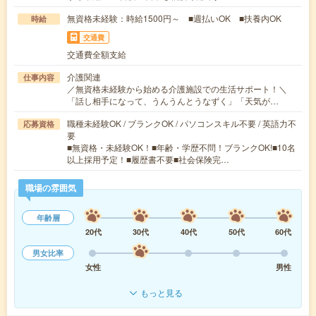
無資格未経験：時給1500円～ ■週払いOK ■扶養内OK
時給
交通費
交通費全額支給
介護関連
仕事内容
／無資格未経験から始める介護施設での生活サポート！＼
「話し相手になって、うんうんとうなずく」「天気が…
職種未経験OK / ブランクOK / パソコンスキル不要 / 英語力不
応募資格
要
■無資格・未経験OK！■年齢・学歴不問！ブランクOK!■10名
以上採用予定！■履歴書不要■社会保険完…
職場の雰囲気
年齢層
20代
30代
40代
50代
60代
男女比率
女性
男性
もっと見る