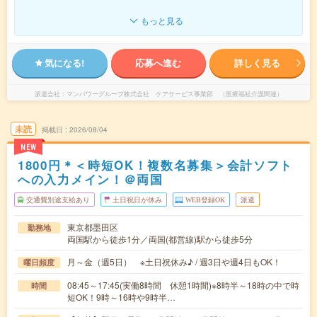
もっと見る
気になる!
応募へ進む
詳しく見る
派遣会社
マンパワーグループ株式会社 ケアサービス事業部 （医療福祉介護関連）
未読
掲載日
2026/08/04
NEW
1800円＊＜時短OK！複数名募集＞会計ソフト
への入力メイン！＠両国
交通費別途支給あり
土日祝日が休み
WEB登録OK
派遣
東京都墨田区
勤務地
両国駅から徒歩1分／両国(都営線)駅から徒歩5分
月～金（週5日） ※土日祝休み♪ / 週3日や週4日もOK！
曜日頻度
08:45～17:45(実働8時間 休憩1時間)※8時半～18時の中で時
時間
短OK！9時～16時や9時半…