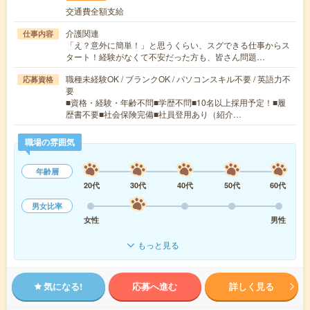
交通費全額支給
介護関連
仕事内容
「え？意外に簡単！」と思うくらい、スグできる仕事からス
タート！経験がなくて不安だった方も、皆さん問題…
職種未経験OK / ブランクOK / パソコンスキル不要 / 英語力不
応募資格
要
■資格・経験・年齢不問■学歴不問■10名以上採用予定！■履
歴書不要■社会保険完備■社員登用あり（紹介…
職場の雰囲気
年齢層
20代
30代
40代
50代
60代
男女比率
女性
男性
もっと見る
気になる!
応募へ進む
詳しく見る