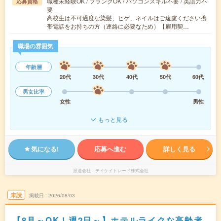
職種未経験OK / ブランクOK / パソコンスキル不要 / 英語力不
応募資格
要
高校生は不可過度な染髪、ヒゲ、ネイルはご遠慮ください携
帯電話をお持ちの方（連絡に必要なため）【雇用契…
職場の雰囲気
年齢層
20代
30代
40代
50代
60代
男女比率
女性
男性
もっと見る
気になる!
応募へ進む
詳しく見る
派遣会社
テイケイトレード株式会社
未読
掲載日
2026/08/03
【8月～OK！週2日～】ホテルライクな高齢者