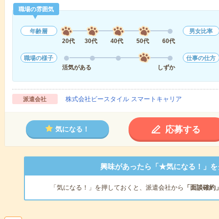
職場の雰囲気
年齢層
男女比率
20代
30代
40代
50代
60代
職場の様子
仕事の仕方
活気がある
しずか
株式会社ビースタイル スマートキャリア
派遣会社
応募する
気になる！
興味があったら「★気になる！」を
「気になる！」を押しておくと、派遣会社から
「面談確約