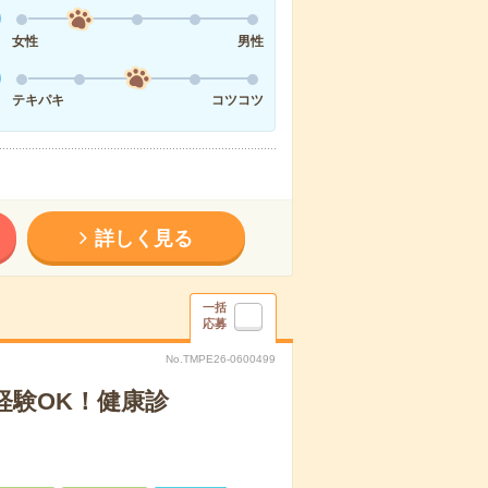
女性
男性
テキパキ
コツコツ
詳しく見る
一括
応募
No.TMPE26-0600499
経験OK！健康診