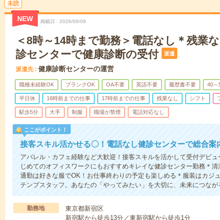
未読
NEW
掲載日
2026/08/09
＜8時～14時まで勤務＞電話なし＊残業
診センターで健康診断の受付
派遣
健康診断センターの運営
派遣先
職種未経験OK
ブランクOK
OA不要
英語不要
履歴書不要
40～
平日休
16時前までの仕事
17時前までの仕事
残業なし
シフト
駅歩5分
大手
制服
職場が禁煙
電話対応なし
ここがポイント！
接客スキル活かせる〇！電話なし健診センターで総合案
アパレル・カフェ経験など大歓迎！接客スキルを活かして受付デビュ
じめてのオフィスワークにもおすすめキレイな健診センター勤務＊清
通勤は好きな服でOK！お仕事終わりの予定も楽しめる＊服装はカジュ
テンプスタッフ。あなたの「やってみたい」を大切に、未来につなが
勤務地
東京都新宿区
新宿駅から徒歩13分／東新宿駅から徒歩1分