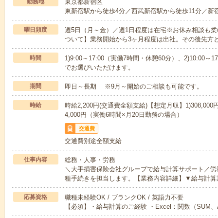
勤務地
東京都新宿区
東新宿駅から徒歩4分／西武新宿駅から徒歩11分／新
曜日頻度
週5日（月～金）／週1日程度は在宅※お休み相談も
ついて】業務開始から3ヶ月程度は出社。その後先方
時間
1)9:00～17:00（実働7時間・休憩60分）、2)10:0
でお選びいただけます。
期間
即日～長期 ※9月～開始のご相談も可能です。
時給
時給2,200円(交通費全額支給)【想定月収】1)308,00
4,000円（実働6時間×月20日勤務の場合）
交通費
交通費別途全額支給
仕事内容
総務・人事・労務
＼大手損害保険会社グループで給与計算サポート／労
種手続きを担当します。【業務内容詳細】▼給与計算
応募資格
職種未経験OK / ブランクOK / 英語力不要
【必須】・給与計算のご経験 ・Excel：関数（SUM、