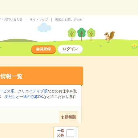
プ・お問い合わせ
サイトマップ
掲載のお問い合わせ
会員登録
ログイン
事情報一覧
ービス系
、
クリエイティブ系
などのお仕事を取
K
、
友だちと一緒の応募OK
などのこだわり条件
新着順
一括
応募