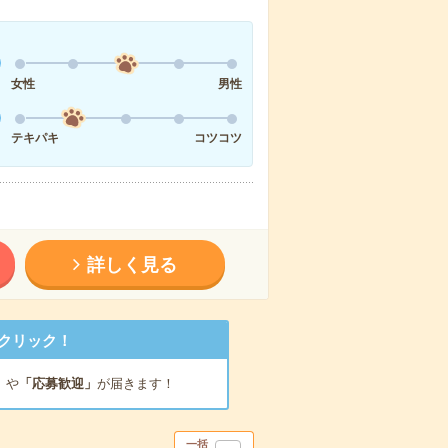
女性
男性
テキパキ
コツコツ
詳しく見る
クリック！
」
や
「応募歓迎」
が届きます！
一括