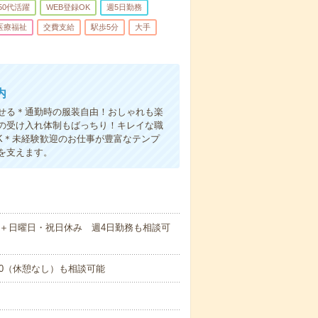
50代活躍
WEB登録OK
週5日勤務
医療福祉
交費支給
駅歩5分
大手
内
せる＊通勤時の服装自由！おしゃれも楽
の受け入れ体制もばっちり！キレイな職
OK＊未経験歓迎のお仕事が豊富なテンプ
を支えます。
日＋日曜日・祝日休み 週4日勤務も相談可
14:00（休憩なし）も相談可能