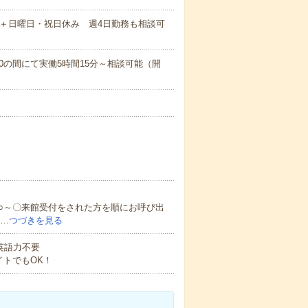
日＋日曜日・祝日休み 週4日勤務も相談可
～16:00の間にて実働5時間15分～相談可能（開
○～〇来館受付をされた方を順にお呼び出
シ…
つづきを見る
 英語力不要
トでもOK！