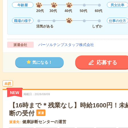
年齢層
男女比率
20代
30代
40代
50代
60代
職場の様子
仕事の仕方
活気がある
しずか
パーソルテンプスタッフ株式会社
派遣会社
応募する
気になる！
未読
NEW
掲載日
2026/08/09
【16時まで＊残業なし】時給1600円！未
断の受付
派遣
健康診断センターの運営
派遣先