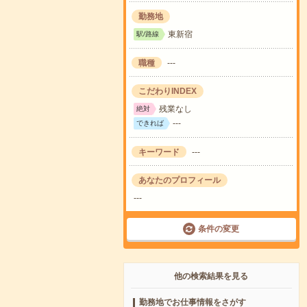
勤務地
東新宿
駅/路線
職種
---
こだわりINDEX
残業なし
絶対
---
できれば
キーワード
---
あなたのプロフィール
---
条件の変更
他の検索結果を見る
勤務地でお仕事情報をさがす