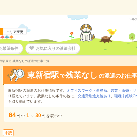
ヘル
エリア変更
た希望条件
お気に入りの派遣会社
宿駅周辺 残業なしの派遣の仕事一覧
東新宿駅
残業なし
で
の派遣のお仕
東新宿駅の派遣のお仕事情報です。
オフィスワーク・事務系
、
営業・販売・サ
り揃えています。残業なしの条件の他に、
交通費別途支給あり
、
職種未経験O
も取り揃えています。
64
1
30
件中
～
件を表示中
未読