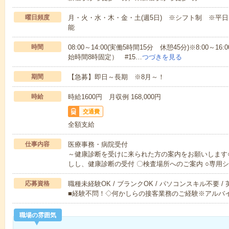
曜日頻度
月・火・水・木・金・土(週5日) ※シフト制 ※平
能
時間
08:00～14:00(実働5時間15分 休憩45分)※8:00
始時間8時固定） #15…
つづきを見る
期間
【急募】即日～長期 ※8月～！
時給
時給1600円 月収例 168,000円
交通費
全額支給
仕事内容
医療事務・病院受付
～健康診断を受けに来られた方の案内をお願いします
しし、健康診断の受付 〇検査場所へのご案内 ○専用
応募資格
職種未経験OK / ブランクOK / パソコンスキル不要 /
■経験不問！◇何かしらの接客業務のご経験※アルバイ
職場の雰囲気