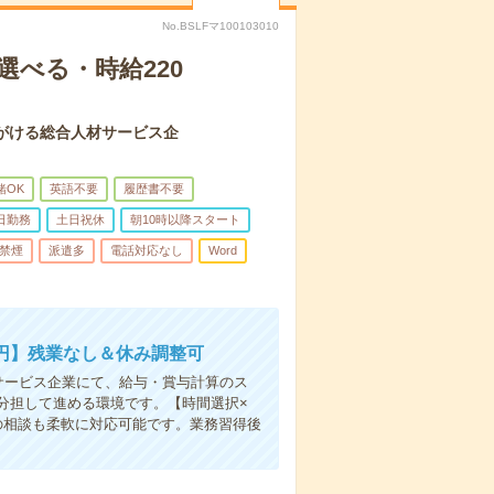
No.BSLFマ100103010
選べる・時給220
がける総合人材サービス企
緒OK
英語不要
履歴書不要
日勤務
土日祝休
朝10時以降スタート
禁煙
派遣多
電話対応なし
Word
0円】残業なし＆休み調整可
サービス企業にて、給与・賞与計算のス
で分担して進める環境です。【時間選択×
の相談も柔軟に対応可能です。業務習得後