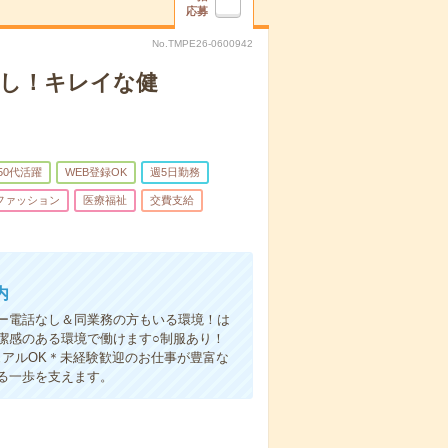
応募
No.TMPE26-0600942
なし！キレイな健
50代活躍
WEB登録OK
週5日勤務
ファッション
医療福祉
交費支給
内
ー電話なし＆同業務の方もいる環境！は
潔感のある環境で働けます○制服あり！
アルOK＊未経験歓迎のお仕事が豊富な
る一歩を支えます。