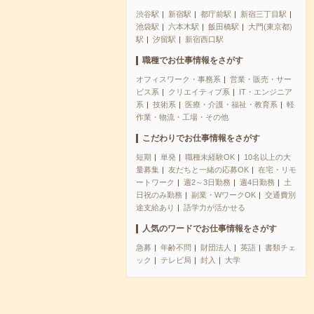
渋谷駅
新宿駅
都庁前駅
新宿三丁目駅
池袋駅
六本木駅
飯田橋駅
大門(東京都)
駅
汐留駅
新宿西口駅
職種でお仕事情報をさがす
オフィスワーク・事務系
営業・販売・サー
ビス系
クリエイティブ系
IT・エンジニア
系
技術系
医療・介護・福祉・教育系
軽
作業・物流・工場・その他
こだわりでお仕事情報をさがす
短期
単発
職種未経験OK
10名以上の大
量募集
友だちと一緒の応募OK
在宅・リモ
ートワーク
週2～3日勤務
週4日勤務
土
日祝のみ勤務
副業・WワークOK
交通費別
途支給あり
語学力が活かせる
人気のワードでお仕事情報をさがす
急募
年齢不問
財団法人
英語
書類チェ
ック
テレビ局
封入
大学