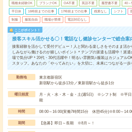
職種未経験OK
ブランクOK
OA不要
英語不要
履歴書不要
40～
平日休
16時前までの仕事
17時前までの仕事
残業なし
シフト
制服
服装自由
職場が禁煙
電話対応なし
ここがポイント！
接客スキル活かせる〇！電話なし健診センターで総合案
接客経験を活かして受付デビュー！人と関わる楽しさをそのまま活か
しみながら働けるのが嬉しいポイント＊テンプの派遣も活躍中！派遣
場で気分UP＊20代・30代活躍中！明るい雰囲気○服装はカジュアル
スタッフ。あなたの「やってみたい」を大切に、未来につながる一歩
勤務地
東京都新宿区
新宿駅から徒歩13分／東新宿駅から徒歩1分
曜日頻度
月・火・水・木・金・土(週5日) ※シフト制 ※平
能
時間
08:00～16:00(実働7時間15分 休憩45分)※8:00～
期間
【急募】即日～長期 ※8月～！