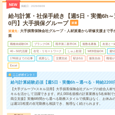
NEW
掲載日
2026/08/09
給与計算・社保手続き【週5日・実働6h～
0円】大手損保グループ
派遣
大手損害保険会社グループ・人材派遣から研修支援まで手
派遣先
業
職種未経験OK
ブランクOK
既卒第二新卒OK
複数名募集
友達と一
40～50代活躍
在宅・リモートワーク
しゅふ歓迎
WEB登録OK
週5
17時前までの仕事
残業なし
交費支給
駅歩5分
服装自由
職場が
Excel
ここがポイント！
給与計算経験必須【週5日・実働6h～選べる・時給220
【大手グループ×スキル活用】大手損害保険会社グループの総合人材
キルを活かして活躍できます。約1,000名規模の計算業務を5名体制
両立支援】実働6時間から選べる勤務スタイルで残業はなく、お休み
は週1日程度の在宅勤務も相談でき、無理なく続けられます。