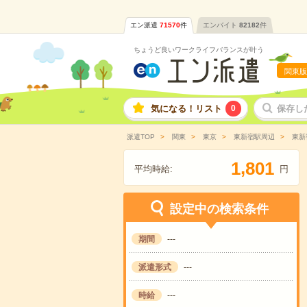
エン派遣
71570
件
エンバイト
82182
件
ちょうど良いワークライフバランスが叶う
関東版
気になる！リスト
0
保存し
派遣TOP
関東
東京
東新宿駅周辺
東新
,
1
8
0
1
平均時給:
円
設定中の検索条件
期間
---
派遣形式
---
時給
---