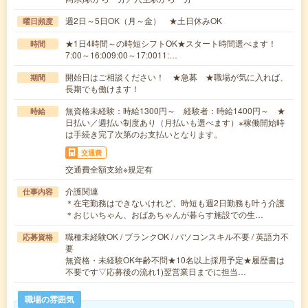
週2日～5日OK（月～金） ★土日休みOK
曜日頻度
★1日4時間～の時短シフトOK★スタート時間選べます！
時間
7:00～16:009:00～17:0011:…
開始日はご相談ください！ ★急募 ★職場が気に入れば、
期間
長期でも働けます！
無資格未経験：時給1300円～ 経験者：時給1400円～ ★
時給
日払い／週払い制度あり（月払いも選べます）※稼働開始時
は手続き完了次第のお支払いとなります。
交通費
交通費全額支給※規定有
介護関連
仕事内容
＊在宅勤務はできないけれど、時短も週2日勤務も叶う介護
＊おじいちゃん、おばあちゃんが暮らす施設での生…
職種未経験OK / ブランクOK / パソコンスキル不要 / 英語力不
応募資格
要
無資格・未経験OK年齢不問★10名以上採用予定★履歴書は
不要です▽応募後の流れ1)翌営業日までに担当…
職場の雰囲気