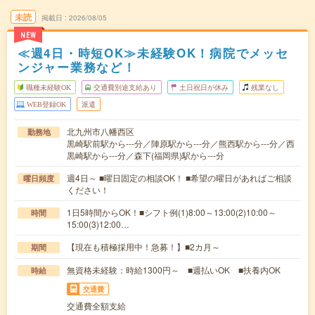
未読
掲載日
2026/08/05
NEW
≪週4日・時短OK≫未経験OK！病院でメッセ
ンジャー業務など！
職種未経験OK
交通費別途支給あり
土日祝日が休み
残業なし
WEB登録OK
派遣
北九州市八幡西区
勤務地
黒崎駅前駅から---分／陣原駅から---分／熊西駅から---分／西
黒崎駅から---分／森下(福岡県)駅から---分
週4日～ ■曜日固定の相談OK！ ■希望の曜日があればご相談
曜日頻度
ください！
1日5時間からOK！■シフト例(1)8:00～13:00(2)10:00～
時間
15:00(3)12:00…
【現在も積極採用中！急募！】■2カ月～
期間
無資格未経験：時給1300円～ ■週払いOK ■扶養内OK
時給
交通費
交通費全額支給