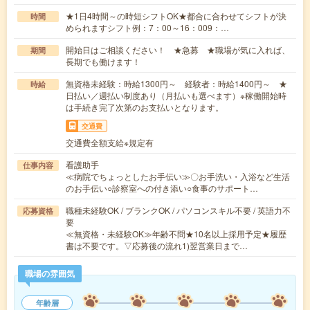
★1日4時間～の時短シフトOK★都合に合わせてシフトが決
時間
められますシフト例：7：00～16：009：…
開始日はご相談ください！ ★急募 ★職場が気に入れば、
期間
長期でも働けます！
無資格未経験：時給1300円～ 経験者：時給1400円～ ★
時給
日払い／週払い制度あり（月払いも選べます）※稼働開始時
は手続き完了次第のお支払いとなります。
交通費
交通費全額支給※規定有
看護助手
仕事内容
≪病院でちょっとしたお手伝い≫〇お手洗い・入浴など生活
のお手伝い○診察室への付き添い○食事のサポート…
職種未経験OK / ブランクOK / パソコンスキル不要 / 英語力不
応募資格
要
≪無資格・未経験OK≫年齢不問★10名以上採用予定★履歴
書は不要です。▽応募後の流れ1)翌営業日まで…
職場の雰囲気
年齢層