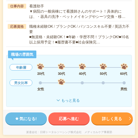
看護助手
仕事内容
▼病院の一般病棟にて看護師さんのサポート！具体的に
は、・器具の洗浄・ベットメイキングやシーツ交換・移…
職種未経験OK / ブランクOK / パソコンスキル不要 / 英語力不
応募資格
要
■無資格・未経験OK！■年齢・学歴不問！ブランクOK!■10名
以上採用予定！■履歴書不要■社会保険完…
職場の雰囲気
年齢層
20代
30代
40代
50代
60代
男女比率
女性
男性
もっと見る
気になる!
応募へ進む
詳しく見る
派遣会社
日研トータルソーシング株式会社 メディカルケア事業部