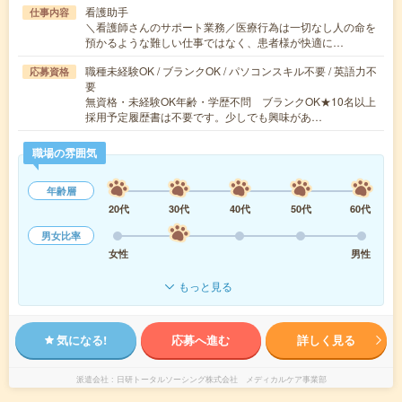
看護助手
仕事内容
＼看護師さんのサポート業務／医療行為は一切なし人の命を
預かるような難しい仕事ではなく、患者様が快適に…
職種未経験OK / ブランクOK / パソコンスキル不要 / 英語力不
応募資格
要
無資格・未経験OK年齢・学歴不問 ブランクOK★10名以上
採用予定履歴書は不要です。少しでも興味があ…
職場の雰囲気
年齢層
20代
30代
40代
50代
60代
男女比率
女性
男性
もっと見る
気になる!
応募へ進む
詳しく見る
派遣会社
日研トータルソーシング株式会社 メディカルケア事業部