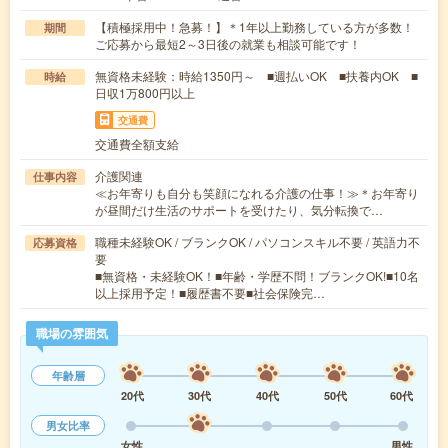
【積極採用中！急募！】＊1年以上勤務している方が多数！
期間
ご応募から最短2～3日後の就業も相談可能です！
無資格未経験：時給1350円～ ■週払いOK ■扶養内OK ■
時給
日収1万800円以上
交通費
交通費全額支給
介護関連
仕事内容
≪お年寄りも自分も笑顔になれる介護の仕事！≫＊お年寄り
が昼間だけ生活のサポートを受けたり、気分転換で…
職種未経験OK / ブランクOK / パソコンスキル不要 / 英語力不
応募資格
要
■無資格・未経験OK！■年齢・学歴不問！ブランクOK!■10名
以上採用予定！■履歴書不要■社会保険完…
職場の雰囲気
年齢層
20代
30代
40代
50代
60代
男女比率
女性
男性