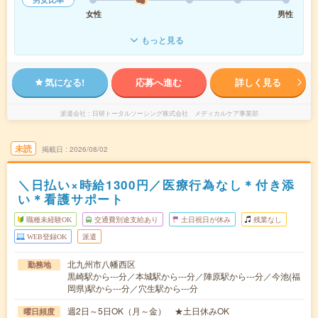
女性
男性
もっと見る
気になる!
応募へ進む
詳しく見る
派遣会社
日研トータルソーシング株式会社 メディカルケア事業部
未読
掲載日
2026/08/02
＼日払い×時給1300円／医療行為なし＊付き添
い＊看護サポート
職種未経験OK
交通費別途支給あり
土日祝日が休み
残業なし
WEB登録OK
派遣
北九州市八幡西区
勤務地
黒崎駅から---分／本城駅から---分／陣原駅から---分／今池(福
岡県)駅から---分／穴生駅から---分
週2日～5日OK（月～金） ★土日休みOK
曜日頻度