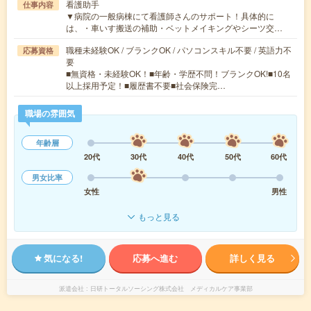
看護助手
仕事内容
▼病院の一般病棟にて看護師さんのサポート！具体的に
は、・車いす搬送の補助・ベットメイキングやシーツ交…
職種未経験OK / ブランクOK / パソコンスキル不要 / 英語力不
応募資格
要
■無資格・未経験OK！■年齢・学歴不問！ブランクOK!■10名
以上採用予定！■履歴書不要■社会保険完…
職場の雰囲気
年齢層
20代
30代
40代
50代
60代
男女比率
女性
男性
もっと見る
気になる!
応募へ進む
詳しく見る
派遣会社
日研トータルソーシング株式会社 メディカルケア事業部