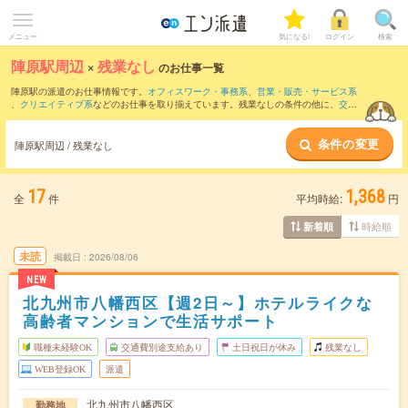
メニュー
気になる!
ログイン
検索
陣原駅周辺
×
残業なし
のお仕事一覧
陣原駅の派遣のお仕事情報です。
オフィスワーク・事務系
、
営業・販売・サービス系
、
クリエイティブ系
などのお仕事を取り揃えています。残業なしの条件の他に、
交通
費別途支給あり
、
職種未経験OK
、
友だちと一緒の応募OK
などのこだわり条件も取り
揃えています。
条件の変更
陣原駅周辺 / 残業なし
17
1,368
全
件
平均時給:
円
時給順
新着順
未読
掲載日
2026/08/06
NEW
北九州市八幡西区【週2日～】ホテルライクな
高齢者マンションで生活サポート
職種未経験OK
交通費別途支給あり
土日祝日が休み
残業なし
WEB登録OK
派遣
北九州市八幡西区
勤務地