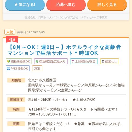
気になる!
応募へ進む
詳しく見る
派遣会社
日研トータルソーシング株式会社 メディカルケア事業部
未読
掲載日
2026/08/03
NEW
【8月～OK！週2日～】ホテルライクな高齢者
マンションで生活サポート＊時短OK
職種未経験OK
交通費別途支給あり
土日祝日が休み
残業なし
WEB登録OK
派遣
北九州市八幡西区
勤務地
黒崎駅から---分／本城駅から---分／陣原駅から---分／今池(福
岡県)駅から---分／穴生駅から---分
週2日～5日OK（月～金） ★土日休みOK
曜日頻度
★1日4時間～の時短シフトOK★スタート時間選べます！
時間
7:00～16:009:00～17:0011:…
開始日はご相談ください！ ★急募 ★職場が気に入れば、
期間
長期でも働けます！