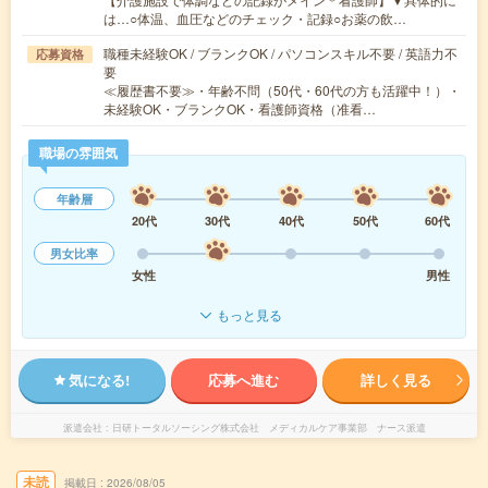
は…○体温、血圧などのチェック・記録○お薬の飲…
職種未経験OK / ブランクOK / パソコンスキル不要 / 英語力不
応募資格
要
≪履歴書不要≫・年齢不問（50代・60代の方も活躍中！）・
未経験OK・ブランクOK・看護師資格（准看…
職場の雰囲気
年齢層
20代
30代
40代
50代
60代
男女比率
女性
男性
もっと見る
気になる!
応募へ進む
詳しく見る
派遣会社
日研トータルソーシング株式会社 メディカルケア事業部 ナース派遣
未読
掲載日
2026/08/05