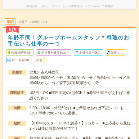
派遣会社
日研トータルソーシング株式会社 メディカルケア事業部
未読
掲載日
2026/08/04
NEW
年齢不問！グループホームスタッフ＊料理のお
手伝いも仕事の一つ
職種未経験OK
交通費別途支給あり
土日祝日が休み
残業なし
WEB登録OK
派遣
北九州市八幡西区
勤務地
黒崎駅前駅から---分／陣原駅から---分／熊西駅から---分／西
黒崎駅から---分／森下(福岡県)駅から---分
週2日～OK ■曜日固定の相談OK！ ■希望の曜日があればご相
曜日頻度
談ください！
9:00～18:00（休憩60分）■ご希望があれば下記シフトも
時間
OK！早番 7:00～16:00遅番 …
【8月中のスタートOK！急募！】2カ月～ ■ご応募から最短
期間
2～3日後に就業が可能です！
無資格未経験：時給1350円～ ■週払いOK ■扶養内OK ■
時給