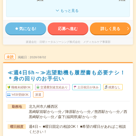
もっと見る
気になる!
応募へ進む
詳しく見る
派遣会社
日研トータルソーシング株式会社 メディカルケア事業部
未読
掲載日
2026/08/02
≪週4日5h～≫志望動機も履歴書も必要ナシ！
＊身の回りのお手伝い
職種未経験OK
交通費別途支給あり
土日祝日が休み
残業なし
WEB登録OK
派遣
北九州市八幡西区
勤務地
黒崎駅前駅から---分／陣原駅から---分／熊西駅から---分／西
黒崎駅から---分／森下(福岡県)駅から---分
週4日～ ■曜日固定の相談OK！ ■希望の曜日があればご相談
曜日頻度
ください！