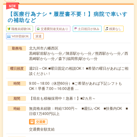
NEW
【医療行為ナシ＊履歴書不要！】病院で車いす
の補助など
職種未経験OK
交通費別途支給あり
土日祝日が休み
残業なし
WEB登録OK
派遣
北九州市八幡西区
勤務地
黒崎駅前駅から---分／陣原駅から---分／熊西駅から---分／西
黒崎駅から---分／森下(福岡県)駅から---分
週2日～OK ■曜日固定の相談OK！ ■希望の曜日があればご相
曜日頻度
談ください！
9:00～18:00（休憩60分）■ご希望があれば下記シフトも
時間
OK！早番 7:00～16:00遅番 …
【現在も積極採用中！急募！】■2カ月～
期間
無資格未経験：時給1300円～ ■週払いOK ■扶養内OK ■
時給
日収1万400円以上
交通費
交通費全額支給