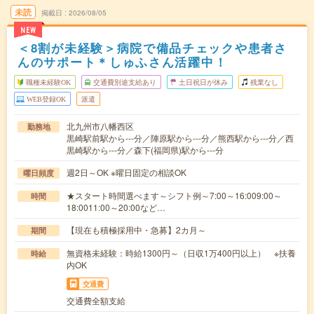
未読
掲載日
2026/08/05
NEW
＜8割が未経験＞病院で備品チェックや患者さ
んのサポート＊しゅふさん活躍中！
職種未経験OK
交通費別途支給あり
土日祝日が休み
残業なし
WEB登録OK
派遣
北九州市八幡西区
勤務地
黒崎駅前駅から---分／陣原駅から---分／熊西駅から---分／西
黒崎駅から---分／森下(福岡県)駅から---分
週2日～OK ※曜日固定の相談OK
曜日頻度
★スタート時間選べます～シフト例～7:00～16:009:00～
時間
18:0011:00～20:00など…
【現在も積極採用中・急募】2カ月～
期間
無資格未経験：時給1300円～（日収1万400円以上） ※扶養
時給
内OK
交通費
交通費全額支給