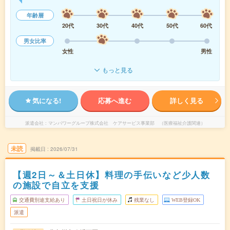
年齢層
20代
30代
40代
50代
60代
男女比率
女性
男性
もっと見る
気になる!
応募へ進む
詳しく見る
派遣会社
マンパワーグループ株式会社 ケアサービス事業部 （医療福祉介護関連）
未読
掲載日
2026/07/31
【週2日～＆土日休】料理の手伝いなど少人数
の施設で自立を支援
交通費別途支給あり
土日祝日が休み
残業なし
WEB登録OK
派遣