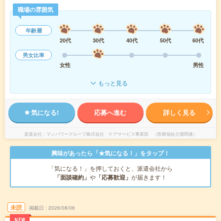
職場の雰囲気
年齢層
20代
30代
40代
50代
60代
男女比率
女性
男性
もっと見る
気になる!
応募へ進む
詳しく見る
派遣会社
マンパワーグループ株式会社 ケアサービス事業部 （医療福祉介護関連）
興味があったら「★気になる！」をタップ！
「気になる！」を押しておくと、派遣会社から
「面談確約」
や
「応募歓迎」
が届きます！
未読
掲載日
2026/08/06
NEW