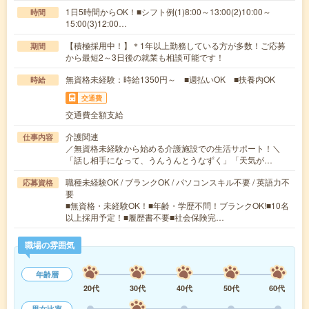
1日5時間からOK！■シフト例(1)8:00～13:00(2)10:00～
時間
15:00(3)12:00…
【積極採用中！】＊1年以上勤務している方が多数！ご応募
期間
から最短2～3日後の就業も相談可能です！
無資格未経験：時給1350円～ ■週払いOK ■扶養内OK
時給
交通費
交通費全額支給
介護関連
仕事内容
／無資格未経験から始める介護施設での生活サポート！＼
「話し相手になって、うんうんとうなずく」「天気が…
職種未経験OK / ブランクOK / パソコンスキル不要 / 英語力不
応募資格
要
■無資格・未経験OK！■年齢・学歴不問！ブランクOK!■10名
以上採用予定！■履歴書不要■社会保険完…
職場の雰囲気
年齢層
20代
30代
40代
50代
60代
男女比率