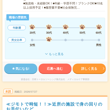
■無資格・未経験OK！■年齢・学歴不問！ブランクOK!■10名
以上採用予定！■履歴書不要■社会保険完…
職場の雰囲気
年齢層
20代
30代
40代
50代
60代
男女比率
女性
男性
もっと見る
気になる!
応募へ進む
詳しく見る
派遣会社
日研トータルソーシング株式会社 メディカルケア事業部
未読
掲載日
2026/07/27
≪ジモトで時短！！≫近所の施設で身の回りの
お手伝いなど