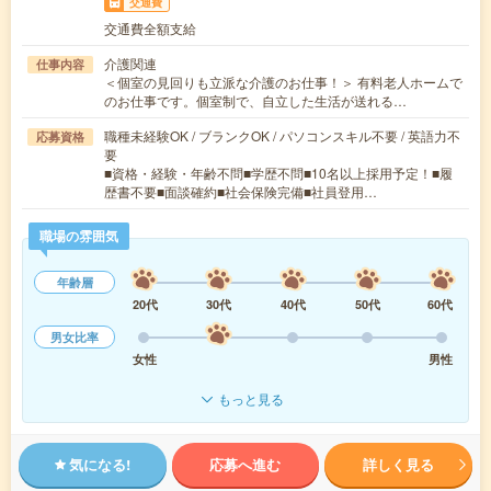
交通費
交通費全額支給
介護関連
仕事内容
＜個室の見回りも立派な介護のお仕事！＞ 有料老人ホームで
のお仕事です。個室制で、自立した生活が送れる…
職種未経験OK / ブランクOK / パソコンスキル不要 / 英語力不
応募資格
要
■資格・経験・年齢不問■学歴不問■10名以上採用予定！■履
歴書不要■面談確約■社会保険完備■社員登用…
職場の雰囲気
年齢層
20代
30代
40代
50代
60代
男女比率
女性
男性
もっと見る
気になる!
応募へ進む
詳しく見る