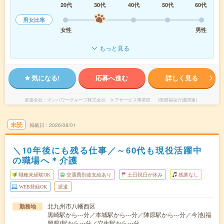
20代
30代
40代
50代
60代
男女比率
女性
男性
もっと見る
気になる!
応募へ進む
詳しく見る
派遣会社
マンパワーグループ株式会社 ケアサービス事業部 （医療福祉介護関連）
未読
掲載日
2026/08/01
＼10年後にも残る仕事／～60代も現役活躍中
の職場へ＊介護
職種未経験OK
交通費別途支給あり
土日祝日が休み
残業なし
WEB登録OK
派遣
北九州市八幡西区
勤務地
黒崎駅から---分／本城駅から---分／陣原駅から---分／今池(福
岡県)駅から---分／穴生駅から---分