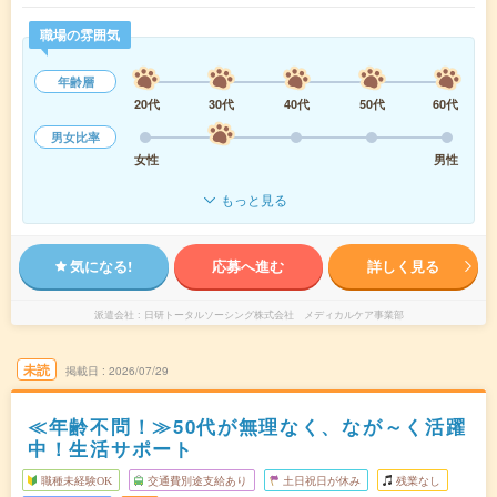
職場の雰囲気
年齢層
20代
30代
40代
50代
60代
男女比率
女性
男性
もっと見る
気になる!
応募へ進む
詳しく見る
派遣会社
日研トータルソーシング株式会社 メディカルケア事業部
未読
掲載日
2026/07/29
≪年齢不問！≫50代が無理なく、なが～く活躍
中！生活サポート
職種未経験OK
交通費別途支給あり
土日祝日が休み
残業なし