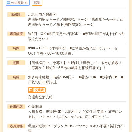
WEB登録OK
派遣
北九州市八幡西区
勤務地
黒崎駅前駅から---分／陣原駅から---分／熊西駅から---分／西
黒崎駅から---分／森下(福岡県)駅から---分
週2日～OK ■曜日固定の相談OK！ ■希望の曜日があればご相
曜日頻度
談ください！
9:00～18:00（休憩60分）■ご希望があれば下記シフトも
時間
OK！早番 7:00～16:00遅番 …
【積極採用中！急募！】＊1年以上勤務している方が多数！
期間
ご応募から最短2～3日後の就業も相談可能です！
無資格未経験：時給1350円～ ■週払いOK ■扶養内OK ■
時給
日収1万800円以上
交通費
交通費全額支給
介護関連
仕事内容
＜無資格・未経験OK！お話相手などの生活支援＞ 施設にい
るおじいちゃん・おばあちゃんのお話し相手など…
職種未経験OK / ブランクOK / パソコンスキル不要 / 英語力不
応募資格
要