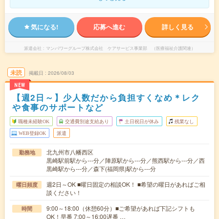
気になる!
応募へ進む
詳しく見る
派遣会社
マンパワーグループ株式会社 ケアサービス事業部 （医療福祉介護関連）
未読
掲載日
2026/08/03
NEW
【週2日～】少人数だから負担すくなめ＊レク
や食事のサポートなど
職種未経験OK
交通費別途支給あり
土日祝日が休み
残業なし
WEB登録OK
派遣
北九州市八幡西区
勤務地
黒崎駅前駅から---分／陣原駅から---分／熊西駅から---分／西
黒崎駅から---分／森下(福岡県)駅から---分
週2日～OK ■曜日固定の相談OK！ ■希望の曜日があればご相
曜日頻度
談ください！
9:00～18:00（休憩60分）■ご希望があれば下記シフトも
時間
OK！早番 7:00～16:00遅番 …