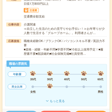
日収1万800円以上
交通費
交通費全額支給
介護関連
仕事内容
≪自立した生活のための見守りやお手伝い！≫お年寄りが少
人数で生活する「グループホーム」。利用者さんが…
職種未経験OK / ブランクOK / パソコンスキル不要 / 英語力不
応募資格
要
■資格・経験・年齢不問■学歴不問■10名以上採用予定！■履
歴書不要■面談確約■社会保険完備■社員登用…
職場の雰囲気
年齢層
20代
30代
40代
50代
60代
男女比率
女性
男性
もっと見る