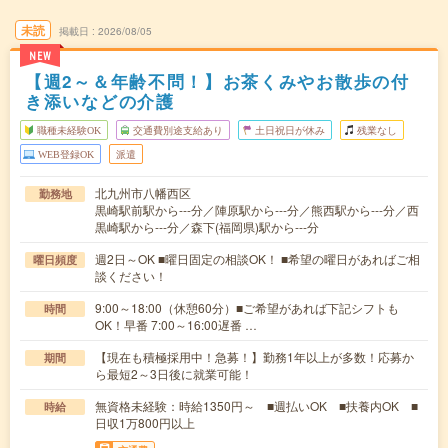
未読
掲載日
2026/08/05
NEW
【週2～＆年齢不問！】お茶くみやお散歩の付
き添いなどの介護
職種未経験OK
交通費別途支給あり
土日祝日が休み
残業なし
WEB登録OK
派遣
北九州市八幡西区
勤務地
黒崎駅前駅から---分／陣原駅から---分／熊西駅から---分／西
黒崎駅から---分／森下(福岡県)駅から---分
週2日～OK ■曜日固定の相談OK！ ■希望の曜日があればご相
曜日頻度
談ください！
9:00～18:00（休憩60分）■ご希望があれば下記シフトも
時間
OK！早番 7:00～16:00遅番 …
【現在も積極採用中！急募！】勤務1年以上が多数！応募か
期間
ら最短2～3日後に就業可能！
無資格未経験：時給1350円～ ■週払いOK ■扶養内OK ■
時給
日収1万800円以上