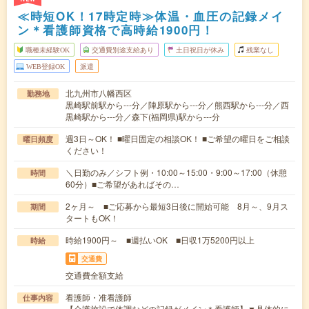
≪時短OK！17時定時≫体温・血圧の記録メイ
ン＊看護師資格で高時給1900円！
職種未経験OK
交通費別途支給あり
土日祝日が休み
残業なし
WEB登録OK
派遣
北九州市八幡西区
勤務地
黒崎駅前駅から---分／陣原駅から---分／熊西駅から---分／西
黒崎駅から---分／森下(福岡県)駅から---分
週3日～OK！ ■曜日固定の相談OK！ ■ご希望の曜日をご相談
曜日頻度
ください！
＼日勤のみ／シフト例・10:00～15:00・9:00～17:00（休憩
時間
60分）■ご希望があればその…
2ヶ月～ ■ご応募から最短3日後に開始可能 8月～、9月ス
期間
タートもOK！
時給1900円～ ■週払いOK ■日収1万5200円以上
時給
交通費
交通費全額支給
看護師・准看護師
仕事内容
【介護施設で体調などの記録がメイン＊看護師】▼具体的に