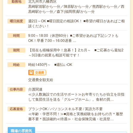
北九州市八幡西区
勤務地
黒崎駅前駅から---分／陣原駅から---分／熊西駅から---分／西
黒崎駅から---分／森下(福岡県)駅から---分
週2日～OK ■曜日固定の相談OK！ ■希望の曜日があればご相
曜日頻度
談ください！
9:00～18:00（休憩60分）■ご希望があれば下記シフトも
時間
OK！早番 7:00～16:00遅番 …
【現在も積極採用中！急募！】2カ月～ ■ご応募から最短2
期間
～3日後の就業も相談可能です！
時給1450円～ ■週払いOK
時給
交通費
交通費全額支給
介護関連
仕事内容
≪少人数施設での生活サポート≫お年寄りたちが自立を目指
して集団生活を送る「グループホーム」。食材の買…
ブランクOK / パソコンスキル不要 / 英語力不要
応募資格
≪年齢・学歴不問！≫■資格と実務経験をお持ちの方＊履歴
書不要＊面談確約≪待遇≫・社会保険完備・社員登…
職場の雰囲気