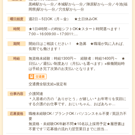
黒崎駅から---分／本城駅から---分／陣原駅から---分／今池(福
岡県)駅から---分／穴生駅から---分
週2日～5日OK（月～金） ★土日休みOK
曜日頻度
★1日4時間～の時短シフトOK★スタート時間選べます！
時間
7:00～16:009:00～17:0011:…
開始日はご相談ください！ ★急募 ★職場が気に入れば、
期間
長期でも働けます！
無資格未経験：時給1300円～ 経験者：時給1400円～ ★
時給
日払い／週払い制度あり（月払いも選べます）※稼働開始時
は手続き完了次第のお支払いとなります。
交通費
交通費全額支給※規定有
介護関連
仕事内容
＊入居者の方の「ありがとう」が嬉しい＊お年寄りを笑顔に
する介護のお仕事です。おじいちゃん、おばあちゃ…
職種未経験OK / ブランクOK / パソコンスキル不要 / 英語力不
応募資格
要
無資格・未経験OK年齢不問★10名以上採用予定★履歴書は
不要です▽応募後の流れ1)翌営業日までに担当…