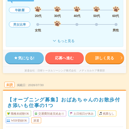
年齢層
20代
30代
40代
50代
60代
男女比率
女性
男性
もっと見る
気になる!
応募へ進む
詳しく見る
派遣会社
日研トータルソーシング株式会社 メディカルケア事業部
未読
掲載日
2026/07/30
【オープニング募集】おばあちゃんのお散歩付
き添いも仕事の1つ
職種未経験OK
交通費別途支給あり
土日祝日が休み
残業なし
WEB登録OK
派遣