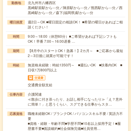
北九州市八幡西区
勤務地
黒崎駅前駅から---分／陣原駅から---分／熊西駅から---分／西
黒崎駅から---分／森下(福岡県)駅から---分
週2日～OK ■曜日固定の相談OK！ ■希望の曜日があればご相
曜日頻度
談ください！
9:00～18:00（休憩60分）■ご希望があれば下記シフトも
時間
OK！早番 7:00～16:00遅番 …
【8月中のスタートOK！急募！】2カ月～ ■ご応募から最短
期間
2～3日後に就業が可能です！
無資格未経験：時給1350円～ ■週払いOK ■扶養内OK ■
時給
日収1万800円以上
交通費
交通費全額支給
介護関連
仕事内容
≪散歩に付き添ったり、お話し相手になったり≫「え？意外
に簡単！」と思うくらい、スグできる仕事からスタ…
職種未経験OK / ブランクOK / パソコンスキル不要 / 英語力不
応募資格
要
■資格・経験・年齢不問■学歴不問■10名以上採用予定！■履
歴書不要■面談確約■社会保険完備■社員登用…