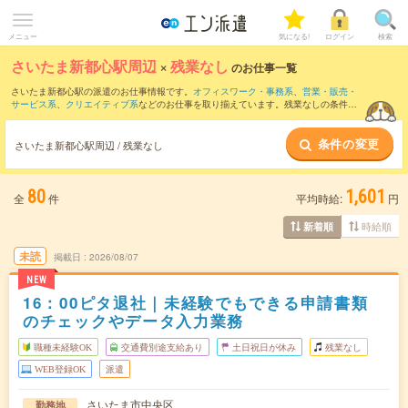
メニュー
気になる!
ログイン
検索
さいたま新都心駅周辺
×
残業なし
のお仕事一覧
さいたま新都心駅の派遣のお仕事情報です。
オフィスワーク・事務系
、
営業・販売・
サービス系
、
クリエイティブ系
などのお仕事を取り揃えています。残業なしの条件の
他に、
交通費別途支給あり
、
職種未経験OK
、
友だちと一緒の応募OK
などのこだわり
条件も取り揃えています。
条件の変更
さいたま新都心駅周辺 / 残業なし
80
1,601
全
件
平均時給:
円
時給順
新着順
未読
掲載日
2026/08/07
NEW
16：00ピタ退社｜未経験でもできる申請書類
のチェックやデータ入力業務
職種未経験OK
交通費別途支給あり
土日祝日が休み
残業なし
WEB登録OK
派遣
さいたま市中央区
勤務地