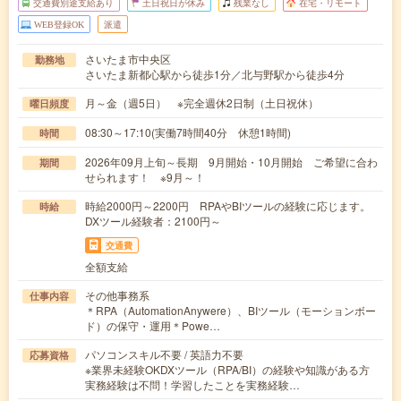
交通費別途支給あり
土日祝日が休み
残業なし
在宅・リモート
WEB登録OK
派遣
さいたま市中央区
勤務地
さいたま新都心駅から徒歩1分／北与野駅から徒歩4分
月～金（週5日） ※完全週休2日制（土日祝休）
曜日頻度
08:30～17:10(実働7時間40分 休憩1時間)
時間
2026年09月上旬～長期 9月開始・10月開始 ご希望に合わ
期間
せられます！ ※9月～！
時給2000円～2200円 RPAやBIツールの経験に応じます。
時給
DXツール経験者：2100円～
交通費
全額支給
その他事務系
仕事内容
＊RPA（AutomationAnywere）、BIツール（モーションボー
ド）の保守・運用＊Powe…
パソコンスキル不要 / 英語力不要
応募資格
※業界未経験OKDXツール（RPA/BI）の経験や知識がある方
実務経験は不問！学習したことを実務経験…