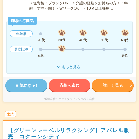
＜無資格・ブランクOK！＞介護の経験をお持ちの方！・年
齢、学歴不問！・WワークOK！・10名以上採用…
職場の雰囲気
年齢層
20代
30代
40代
50代
60代
男女比率
女性
男性
もっと見る
気になる!
応募へ進む
詳しく見る
派遣会社
ケアスタッフィング株式会社
未読
【グリーンレーベルリラクシング】アパレル販
売 コクーンシティ