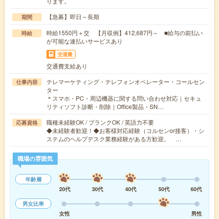
ります。
【急募】即日～長期
期間
時給1550円＋交 【月収例】412,687円～ ■給与の前払い
時給
が可能な速払いサービスあり
交通費
交通費支給あり
テレマーケティング・テレフォンオペレーター・コールセン
仕事内容
ター
＊スマホ・PC・周辺機器に関する問い合わせ対応｜セキュ
リティソフト診断・削除｜Office製品・SN…
職種未経験OK / ブランクOK / 英語力不要
応募資格
◆未経験者歓迎！◆お客様対応経験（コルセンor接客）・シ
ステムのヘルプデスク業務経験がある方歓迎。 …
職場の雰囲気
年齢層
20代
30代
40代
50代
60代
男女比率
女性
男性