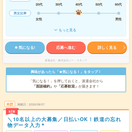
20代
30代
40代
50代
60代
男女比率
女性
男性
もっと見る
気になる!
応募へ進む
詳しく見る
派遣会社
株式会社シー・スタッフ
興味があったら「★気になる！」をタップ！
「気になる！」を押しておくと、派遣会社から
「面談確約」
や
「応募歓迎」
が届きます！
未読
掲載日
2026/08/07
NEW
＼10名以上の大募集／日払いOK！鉄道の忘れ
物データ入力＊