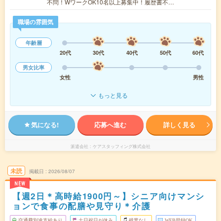
不問！WワークOK10名以上募集中！履歴書不…
職場の雰囲気
年齢層
20代
30代
40代
50代
60代
男女比率
女性
男性
もっと見る
気になる!
応募へ進む
詳しく見る
派遣会社
ケアスタッフィング株式会社
未読
掲載日
2026/08/07
NEW
【週2日＊高時給1900円～】シニア向けマンシ
ョンで食事の配膳や見守り＊介護
交通費別途支給あり
土日祝日が休み
残業なし
WEB登録OK