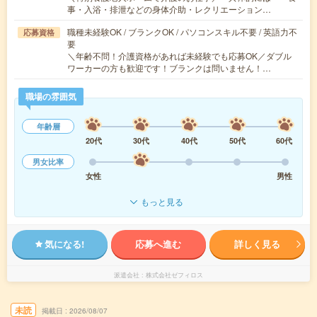
事・入浴・排泄などの身体介助・レクリエーション…
職種未経験OK / ブランクOK / パソコンスキル不要 / 英語力不
応募資格
要
＼年齢不問！介護資格があれば未経験でも応募OK／ダブル
ワーカーの方も歓迎です！ブランクは問いません！…
職場の雰囲気
年齢層
20代
30代
40代
50代
60代
男女比率
女性
男性
もっと見る
気になる!
応募へ進む
詳しく見る
派遣会社
株式会社ゼフィロス
未読
掲載日
2026/08/07