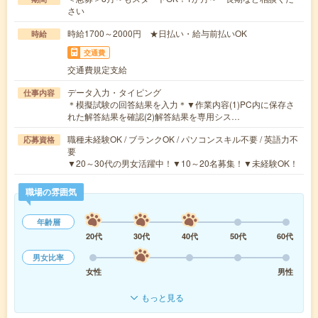
さい
時給1700～2000円 ★日払い・給与前払いOK
時給
交通費
交通費規定支給
データ入力・タイピング
仕事内容
＊模擬試験の回答結果を入力＊▼作業内容(1)PC内に保存さ
れた解答結果を確認(2)解答結果を専用シス…
職種未経験OK / ブランクOK / パソコンスキル不要 / 英語力不
応募資格
要
▼20～30代の男女活躍中！▼10～20名募集！▼未経験OK！
職場の雰囲気
年齢層
20代
30代
40代
50代
60代
男女比率
女性
男性
もっと見る