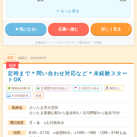
もっと見る
気になる!
応募へ進む
詳しく見る
派遣会社
パーソルテンプスタッフ株式会社 首都圏
未読
掲載日
2026/08/07
NEW
定時まで＊問い合わせ対応など＊未経験スター
トOK
職種未経験OK
交通費別途支給あり
土日祝日が休み
残業なし
WEB登録OK
派遣
さいたま市大宮区
勤務地
さいたま新都心駅から徒歩8分／北与野駅から徒歩10分
月～金 ※土日祝休み
曜日頻度
8:45～21:00 ※休憩60分。※10時～19時・12時～21時もあ
時間