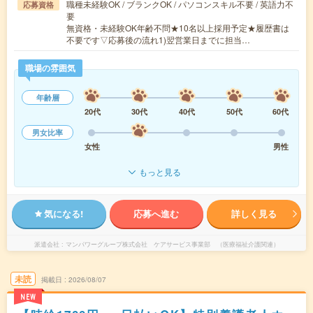
職種未経験OK / ブランクOK / パソコンスキル不要 / 英語力不
応募資格
要
無資格・未経験OK年齢不問★10名以上採用予定★履歴書は
不要です▽応募後の流れ1)翌営業日までに担当…
職場の雰囲気
年齢層
20代
30代
40代
50代
60代
男女比率
女性
男性
もっと見る
気になる!
応募へ進む
詳しく見る
派遣会社
マンパワーグループ株式会社 ケアサービス事業部 （医療福祉介護関連）
未読
掲載日
2026/08/07
NEW