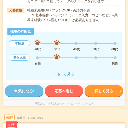
モニターを2つ使ってデータのチェックを行います…
職種未経験OK / ブランクOK / 英語力不要
応募資格
・PC基本操作レベルでOK（データ入力・コピペなど）※業
界未経験OK！※難しいスキルは必要ありません…
職場の雰囲気
年齢層
20代
30代
40代
50代
60代
男女比率
女性
男性
もっと見る
気になる!
応募へ進む
詳しく見る
派遣会社
株式会社ジャパン・ビジネス・サービス
未読
掲載日
2026/08/07
NEW