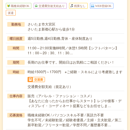
職種未経験OK
交通費別途支給あり
残業なし
WEB登録OK
派遣
さいたま市大宮区
勤務地
さいたま新都心駅から徒歩1分
週5日勤務,週4日勤務,育休・産休制度あり
曜日頻度
11:00～21:00実働8時間／休憩1.5時間【シフトパターン】
時間
11：00～20：30、11：30…
長期のお仕事です。開始日はお気軽にご相談ください！
期間
時給1500円～1700円 ※ご経験・スキルにより考慮致します
時給
交通費
交通費全額支給（規定あり）
販売（アパレル・ファッション・コスメ）
仕事内容
【あなたに合ったからお仕事からスタート】レジや接客・デ
ィスプレイ・コーディネート提案などをお任せしま…
職種未経験OK / パソコンスキル不要 / 英語力不要
応募資格
学生不可／未経験歓迎／経験者優遇／主婦・主夫歓迎／第二
新卒歓迎／フリーター歓迎／学歴不問／履歴書不要…