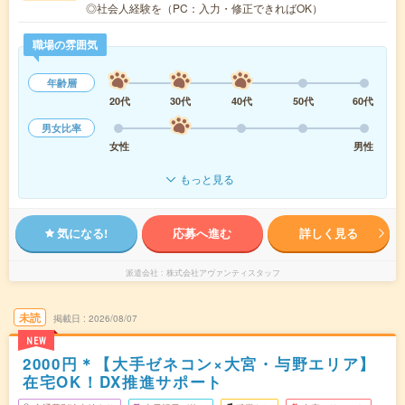
◎社会人経験を（PC：入力・修正できればOK）
職場の雰囲気
年齢層
20代
30代
40代
50代
60代
男女比率
女性
男性
もっと見る
気になる!
応募へ進む
詳しく見る
派遣会社
株式会社アヴァンティスタッフ
未読
掲載日
2026/08/07
NEW
2000円＊【大手ゼネコン×大宮・与野エリア】
在宅OK！DX推進サポート