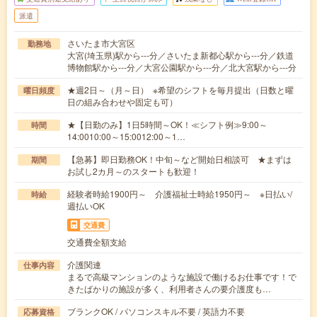
派遣
さいたま市大宮区
勤務地
大宮(埼玉県)駅から---分／さいたま新都心駅から---分／鉄道
博物館駅から---分／大宮公園駅から---分／北大宮駅から---分
★週2日～（月～日） ※希望のシフトを毎月提出（日数と曜
曜日頻度
日の組み合わせや固定も可）
★【日勤のみ】1日5時間～OK！≪シフト例≫9:00～
時間
14:0010:00～15:0012:00～1…
【急募】即日勤務OK！中旬～など開始日相談可 ★まずは
期間
お試し2カ月～のスタートも歓迎！
経験者時給1900円～ 介護福祉士時給1950円～ ※日払い/
時給
週払いOK
交通費
交通費全額支給
介護関連
仕事内容
まるで高級マンションのような施設で働けるお仕事です！で
きたばかりの施設が多く、利用者さんの要介護度も…
ブランクOK / パソコンスキル不要 / 英語力不要
応募資格