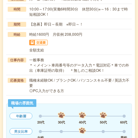
10:00～17:00(実働6時間30分 休憩30分)※～16：30まで時
時間
短相談OK！
【急募】即日～長期 ※即日～！
期間
時給1600円 月収例 208,000円
時給
交通費
全額支給
一般事務
仕事内容
＊＜メイン＞車両番号等のデータ入力＊電話対応＊車での外
出（車庫証明の取得） ＊無しのご相談OK！
職種未経験OK / ブランクOK / パソコンスキル不要 / 英語力不
応募資格
要
◎PC入力ができる方
職場の雰囲気
年齢層
20代
30代
40代
50代
60代
男女比率
女性
男性