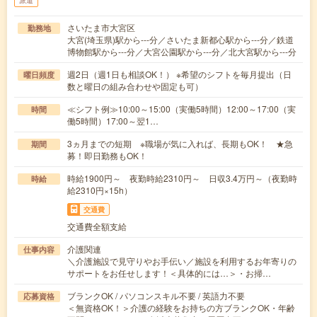
派遣
さいたま市大宮区
勤務地
大宮(埼玉県)駅から---分／さいたま新都心駅から---分／鉄道
博物館駅から---分／大宮公園駅から---分／北大宮駅から---分
週2日（週1日も相談OK！） ※希望のシフトを毎月提出（日
曜日頻度
数と曜日の組み合わせや固定も可）
≪シフト例≫10:00～15:00（実働5時間）12:00～17:00（実
時間
働5時間）17:00～翌1…
3ヵ月までの短期 ※職場が気に入れば、長期もOK！ ★急
期間
募！即日勤務もOK！
時給1900円～ 夜勤時給2310円～ 日収3.4万円～（夜勤時
時給
給2310円×15h）
交通費
交通費全額支給
介護関連
仕事内容
＼介護施設で見守りやお手伝い／施設を利用するお年寄りの
サポートをお任せします！＜具体的には…＞・お掃…
ブランクOK / パソコンスキル不要 / 英語力不要
応募資格
＜無資格OK！＞介護の経験をお持ちの方ブランクOK・年齢