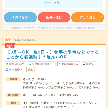
もっと見る
気になる!
応募へ進む
詳しく見る
派遣会社
マンパワーグループ株式会社 ケアサービス事業部 （医療福祉介護関連）
未読
掲載日
2026/08/07
NEW
【8月～OK！週3日～】食事の準備などできる
ことから看護助手＊週払いOK
職種未経験OK
交通費別途支給あり
土日祝日が休み
残業なし
WEB登録OK
派遣
さいたま市大宮区
勤務地
大宮(埼玉県)駅から---分／さいたま新都心駅から---分／鉄道
博物館駅から---分／大宮公園駅から---分／北大宮駅から---分
週3日～5日OK（月～金） ★土日休みOK
曜日頻度
★1日6時間～の時短シフトOK★もちろんフルタイムシフト
時間
も可能★スタート時間選べます7:00～16:…