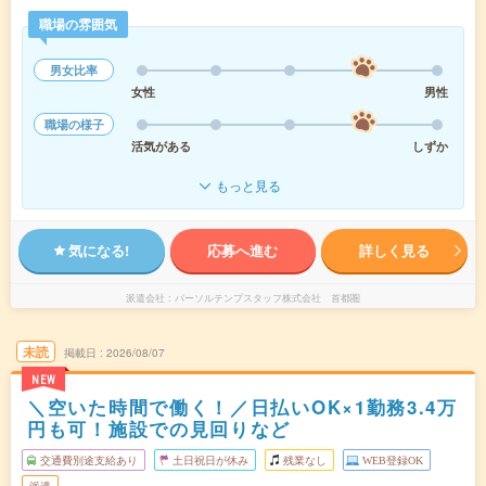
職場の雰囲気
男女比率
女性
男性
職場の様子
活気がある
しずか
もっと見る
気になる!
応募へ進む
詳しく見る
派遣会社
パーソルテンプスタッフ株式会社 首都圏
未読
掲載日
2026/08/07
NEW
＼空いた時間で働く！／日払いOK×1勤務3.4万
円も可！施設での見回りなど
交通費別途支給あり
土日祝日が休み
残業なし
WEB登録OK