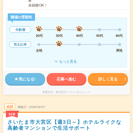
未経験OK！
職場の雰囲気
年齢層
20代
30代
40代
50代
60代
男女比率
女性
男性
もっと見る
気になる!
応募へ進む
詳しく見る
派遣会社
株式会社トライバルユニット
未読
掲載日
2026/08/07
NEW
さいたま市大宮区【週3日～】ホテルライクな
高齢者マンションで生活サポート