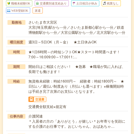
職種未経験OK
交通費別途支給あり
土日祝日が休み
残業なし
WEB登録OK
派遣
さいたま市大宮区
勤務地
大宮(埼玉県)駅から---分／さいたま新都心駅から---分／鉄道
博物館駅から---分／大宮公園駅から---分／北大宮駅から---分
週3日～5日OK（月～金） ★土日休みOK
曜日頻度
★1日6時間～の時短シフトOK★スタート時間選べます！
時間
7:00～16:009:00～17:0011:…
開始日はご相談ください！ ★急募 ★職場が気に入れば、
期間
長期でも働けます！
無資格未経験：時給1600円～ 経験者：時給1800円～ ★
時給
日払い／週払い制度あり（月払いも選べます）※稼働開始時
は手続き完了次第のお支払いとなります。
交通費
交通費全額支給※規定有
介護関連
仕事内容
＊入居者の方の「ありがとう」が嬉しい＊お年寄りを笑顔に
する介護のお仕事です。おじいちゃん、おばあちゃ…