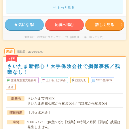
もっと見る
気になる!
応募へ進む
詳しく見る
派遣会社
株式会社スタッフサービス（神奈川・千葉・埼玉エリア）
未読
掲載日
2026/08/07
NEW
さいたま新都心＊大手保険会社で損保事務／残
業なし！
交通費別途支給あり
土日祝日が休み
残業なし
WEB登録OK
派遣
さいたま市浦和区
勤務地
さいたま新都心駅から徒歩5分／与野駅から徒歩5分
【月火水木金】
曜日頻度
9:00～17:00(休憩60分)【残業】0時間／月間【詳細】残業は
時間
発生しません。