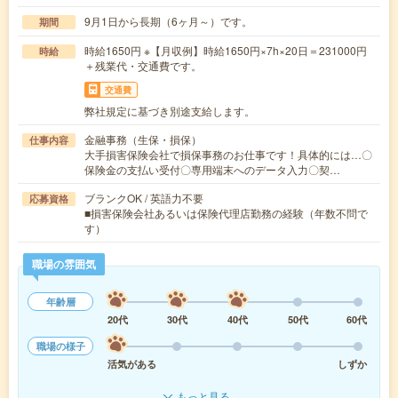
9月1日から長期（6ヶ月～）です。
期間
時給1650円 ※【月収例】時給1650円×7h×20日＝231000円
時給
＋残業代・交通費です。
交通費
弊社規定に基づき別途支給します。
金融事務（生保・損保）
仕事内容
大手損害保険会社で損保事務のお仕事です！具体的には…〇
保険金の支払い受付〇専用端末へのデータ入力〇契…
ブランクOK / 英語力不要
応募資格
■損害保険会社あるいは保険代理店勤務の経験（年数不問で
す）
職場の雰囲気
年齢層
20代
30代
40代
50代
60代
職場の様子
活気がある
しずか
もっと見る