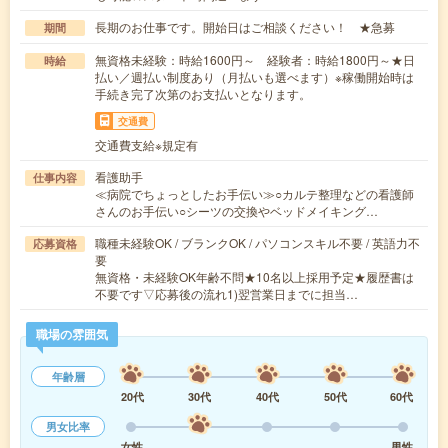
長期のお仕事です。開始日はご相談ください！ ★急募
期間
無資格未経験：時給1600円～ 経験者：時給1800円～★日
時給
払い／週払い制度あり（月払いも選べます）※稼働開始時は
手続き完了次第のお支払いとなります。
交通費
交通費支給※規定有
看護助手
仕事内容
≪病院でちょっとしたお手伝い≫○カルテ整理などの看護師
さんのお手伝い○シーツの交換やベッドメイキング…
職種未経験OK / ブランクOK / パソコンスキル不要 / 英語力不
応募資格
要
無資格・未経験OK年齢不問★10名以上採用予定★履歴書は
不要です▽応募後の流れ1)翌営業日までに担当…
職場の雰囲気
年齢層
20代
30代
40代
50代
60代
男女比率
女性
男性