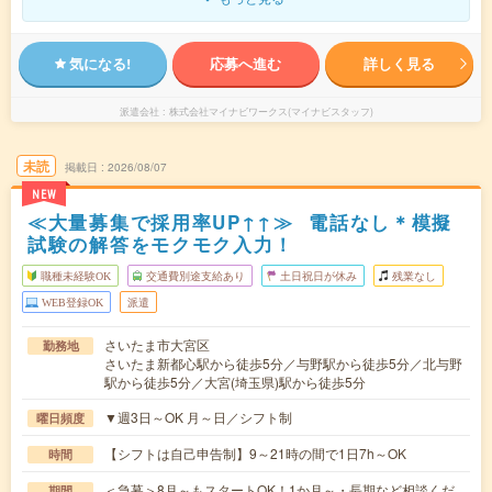
気になる!
応募へ進む
詳しく見る
派遣会社
株式会社マイナビワークス(マイナビスタッフ)
未読
掲載日
2026/08/07
NEW
≪大量募集で採用率UP↑↑≫ 電話なし＊模擬
試験の解答をモクモク入力！
職種未経験OK
交通費別途支給あり
土日祝日が休み
残業なし
WEB登録OK
派遣
さいたま市大宮区
勤務地
さいたま新都心駅から徒歩5分／与野駅から徒歩5分／北与野
駅から徒歩5分／大宮(埼玉県)駅から徒歩5分
▼週3日～OK 月～日／シフト制
曜日頻度
【シフトは自己申告制】9～21時の間で1日7h～OK
時間
＜急募＞8月～もスタートOK！1か月～・長期など相談くだ
期間