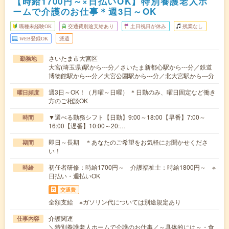
【時給1700円～×日払いOK】特別養護老人ホ
ームで介護のお仕事＊週3日～OK
職種未経験OK
交通費別途支給あり
土日祝日が休み
残業なし
WEB登録OK
派遣
さいたま市大宮区
勤務地
大宮(埼玉県)駅から---分／さいたま新都心駅から---分／鉄道
博物館駅から---分／大宮公園駅から---分／北大宮駅から---分
週3日～OK！（月曜～日曜） ＊日勤のみ、曜日固定など働き
曜日頻度
方のご相談OK
▼選べる勤務シフト【日勤】9:00～18:00【早番】7:00～
時間
16:00【遅番】10:00～20:…
即日～長期 ＊あなたのご希望をお気軽にお聞かせくださ
期間
い！
初任者研修：時給1700円～ 介護福祉士：時給1800円～ ※
時給
日払い・週払いOK
交通費
全額支給 ※ガソリン代については別途規定あり
介護関連
仕事内容
＼特別養護老人ホームで介護のお仕事／～具体的には～・食