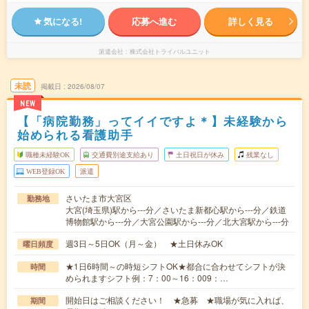
気になる!
応募へ進む
詳しく見る
派遣会社
株式会社トライバルユニット
未読
掲載日
2026/08/07
NEW
【「病院勤務」ってイイですよ＊】未経験から
始められる看護助手
職種未経験OK
交通費別途支給あり
土日祝日が休み
残業なし
WEB登録OK
派遣
さいたま市大宮区
勤務地
大宮(埼玉県)駅から---分／さいたま新都心駅から---分／鉄道
博物館駅から---分／大宮公園駅から---分／北大宮駅から---分
週3日～5日OK（月～金） ★土日休みOK
曜日頻度
★1日6時間～の時短シフトOK★都合に合わせてシフトが決
時間
められますシフト例：7：00～16：009：…
開始日はご相談ください！ ★急募 ★職場が気に入れば、
期間