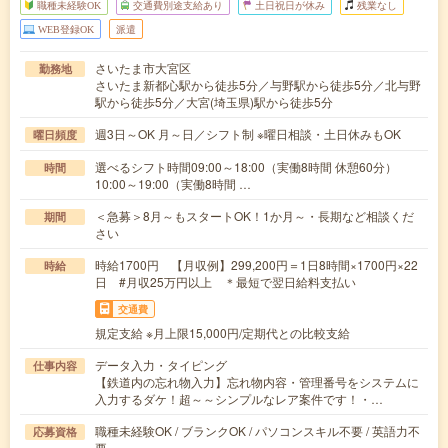
職種未経験OK
交通費別途支給あり
土日祝日が休み
残業なし
WEB登録OK
派遣
さいたま市大宮区
勤務地
さいたま新都心駅から徒歩5分／与野駅から徒歩5分／北与野
駅から徒歩5分／大宮(埼玉県)駅から徒歩5分
週3日～OK 月～日／シフト制 ※曜日相談・土日休みもOK
曜日頻度
選べるシフト時間09:00～18:00（実働8時間 休憩60分）
時間
10:00～19:00（実働8時間 …
＜急募＞8月～もスタートOK！1か月～・長期など相談くだ
期間
さい
時給1700円 【月収例】299,200円＝1日8時間×1700円×22
時給
日 #月収25万円以上 ＊最短で翌日給料支払い
交通費
規定支給 ※月上限15,000円/定期代との比較支給
データ入力・タイピング
仕事内容
【鉄道内の忘れ物入力】忘れ物内容・管理番号をシステムに
入力するダケ！超～～シンプルなレア案件です！・…
職種未経験OK / ブランクOK / パソコンスキル不要 / 英語力不
応募資格
要