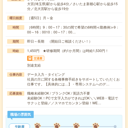
大宮(埼玉県)駅から徒歩4分／さいたま新都心駅から徒歩15
分／北大宮駅から徒歩19分
［週5日］月～金
曜日頻度
［6時間］9：00～17：30の間で希望の6時間≪勤務例≫9：
時間
00～16：0010：00～17：00…
即日～長期 （開始日ご相談ください！）
期間
1,450円 ★研修期間（約1か月間）は時給1,530円！
時給
交通費
別途支給
データ入力・タイピング
仕事内容
社員の方に関する各種事務手続きをサポートしていただくお
仕事です。【具体的には…】・専用システムへのデ…
職種未経験OK / ブランクOK / 英語力不要
応募資格
未経験OK！PCで文字入力ができればOK＼＼WEB・電話で
サクッと登録／／スマホでカンタン登録！WE…
職場の雰囲気
年齢層