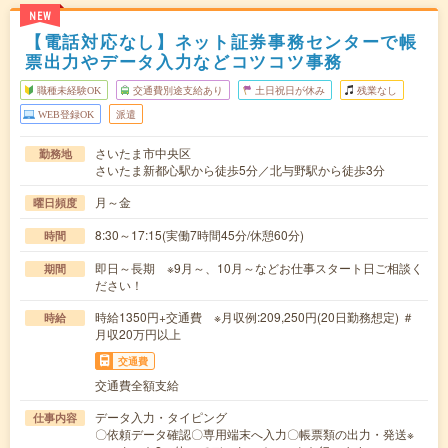
NEW
【電話対応なし】ネット証券事務センターで帳
票出力やデータ入力などコツコツ事務
職種未経験OK
交通費別途支給あり
土日祝日が休み
残業なし
WEB登録OK
派遣
さいたま市中央区
勤務地
さいたま新都心駅から徒歩5分／北与野駅から徒歩3分
月～金
曜日頻度
8:30～17:15(実働7時間45分/休憩60分)
時間
即日～長期 ※9月～、10月～などお仕事スタート日ご相談く
期間
ださい！
時給1350円+交通費 ※月収例:209,250円(20日勤務想定) ＃
時給
月収20万円以上
交通費
交通費全額支給
データ入力・タイピング
仕事内容
〇依頼データ確認〇専用端末へ入力〇帳票類の出力・発送※