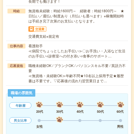
長期でも働けます！
無資格未経験：時給1600円～ 経験者：時給1800円～ ★
時給
日払い／週払い制度あり（月払いも選べます）※稼働開始時
は手続き完了次第のお支払いとなります。
交通費
交通費支給※規定有
看護助手
仕事内容
≪病院でちょっとしたお手伝い≫〇お手洗い・入浴など生活
のお手伝い○診察室への付き添い○食事のサポート…
職種未経験OK / ブランクOK / パソコンスキル不要 / 英語力不
応募資格
要
≪無資格・未経験OK≫年齢不問★10名以上採用予定★履歴
書は不要です。▽応募後の流れ1)翌営業日まで…
職場の雰囲気
年齢層
20代
30代
40代
50代
60代
男女比率
女性
男性