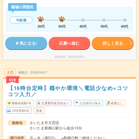
職場の雰囲気
年齢層
20代
30代
40代
50代
60代
気になる!
応募へ進む
詳しく見る
派遣会社
株式会社iDA
未読
掲載日
2026/08/07
NEW
【16時台定時】穏やか環境＼電話少なめ×コツ
コツ入力／
職種未経験OK
交通費別途支給あり
土日祝日が休み
残業なし
WEB登録OK
派遣
さいたま市大宮区
勤務地
さいたま新都心駅から徒歩13分
月～金（週5日） ※勤務日数ご相談ください
曜日頻度