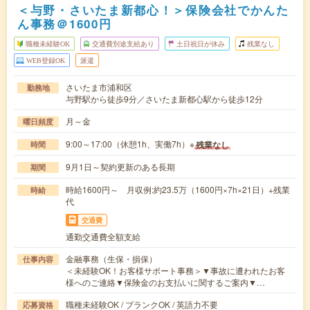
＜与野・さいたま新都心！＞保険会社でかんた
ん事務＠1600円
職種未経験OK
交通費別途支給あり
土日祝日が休み
残業なし
WEB登録OK
派遣
さいたま市浦和区
勤務地
与野駅から徒歩9分／さいたま新都心駅から徒歩12分
月～金
曜日頻度
9:00～17:00（休憩1h、実働7h）※
残業なし
時間
9月1日～契約更新のある長期
期間
時給1600円～ 月収例:約23.5万（1600円×7h×21日）+残業
時給
代
交通費
通勤交通費全額支給
金融事務（生保・損保）
仕事内容
＜未経験OK！お客様サポート事務＞▼事故に遭われたお客
様へのご連絡▼保険金のお支払いに関するご案内▼…
職種未経験OK / ブランクOK / 英語力不要
応募資格