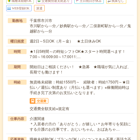
職種未経験OK
交通費別途支給あり
土日祝日が休み
残業なし
WEB登録OK
派遣
千葉県市川市
勤務地
市川駅から---分／妙典駅から---分／二俣新町駅から---分／鬼
越駅から---分
週2日～5日OK（月～金） ★土日休みOK
曜日頻度
★1日5時間～の時短シフトOK★スタート時間選べます！
時間
7:00～16:009:00～17:0011:…
開始日はご相談ください！ ★急募 ★職場が気に入れば、
期間
長期でも働けます！
無資格未経験：時給1550円～ 経験者：時給1750円～★日
時給
払い／週払い制度あり（月払いも選べます）※稼働開始時は
手続き完了次第のお支払いとなります。
交通費
交通費全額支給※規定有
介護関連
仕事内容
＊入居者の方の「ありがとう」が嬉しい＊お年寄りを笑顔に
する介護のお仕事です。おじいちゃん、おばあちゃ…
職種未経験OK / ブランクOK / パソコンスキル不要 / 英語力不
応募資格