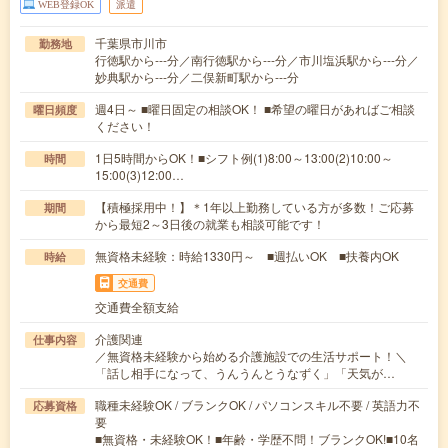
WEB登録OK
派遣
千葉県市川市
勤務地
行徳駅から---分／南行徳駅から---分／市川塩浜駅から---分／
妙典駅から---分／二俣新町駅から---分
週4日～ ■曜日固定の相談OK！ ■希望の曜日があればご相談
曜日頻度
ください！
1日5時間からOK！■シフト例(1)8:00～13:00(2)10:00～
時間
15:00(3)12:00…
【積極採用中！】＊1年以上勤務している方が多数！ご応募
期間
から最短2～3日後の就業も相談可能です！
無資格未経験：時給1330円～ ■週払いOK ■扶養内OK
時給
交通費
交通費全額支給
介護関連
仕事内容
／無資格未経験から始める介護施設での生活サポート！＼
「話し相手になって、うんうんとうなずく」「天気が…
職種未経験OK / ブランクOK / パソコンスキル不要 / 英語力不
応募資格
要
■無資格・未経験OK！■年齢・学歴不問！ブランクOK!■10名