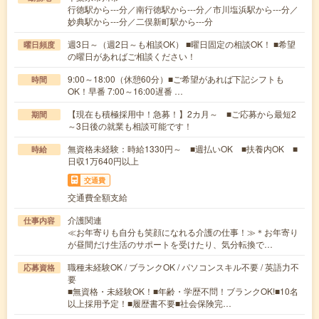
行徳駅から---分／南行徳駅から---分／市川塩浜駅から---分／
妙典駅から---分／二俣新町駅から---分
週3日～（週2日～も相談OK） ■曜日固定の相談OK！ ■希望
曜日頻度
の曜日があればご相談ください！
9:00～18:00（休憩60分）■ご希望があれば下記シフトも
時間
OK！早番 7:00～16:00遅番 …
【現在も積極採用中！急募！】2カ月～ ■ご応募から最短2
期間
～3日後の就業も相談可能です！
無資格未経験：時給1330円～ ■週払いOK ■扶養内OK ■
時給
日収1万640円以上
交通費
交通費全額支給
介護関連
仕事内容
≪お年寄りも自分も笑顔になれる介護の仕事！≫＊お年寄り
が昼間だけ生活のサポートを受けたり、気分転換で…
職種未経験OK / ブランクOK / パソコンスキル不要 / 英語力不
応募資格
要
■無資格・未経験OK！■年齢・学歴不問！ブランクOK!■10名
以上採用予定！■履歴書不要■社会保険完…