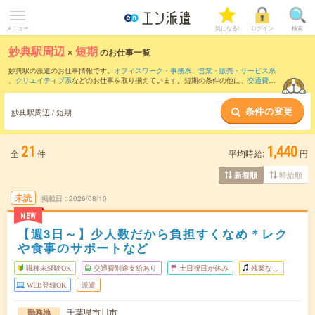
メニュー
気になる!
ログイン
検索
妙典駅周辺
×
短期
のお仕事一覧
妙典駅の派遣のお仕事情報です。
オフィスワーク・事務系
、
営業・販売・サービス系
、
クリエイティブ系
などのお仕事を取り揃えています。短期の条件の他に、
交通費別
途支給あり
、
職種未経験OK
、
友だちと一緒の応募OK
などでもお探し頂けます。
条件の変更
妙典駅周辺 / 短期
21
1,440
全
件
平均時給:
円
時給順
新着順
未読
掲載日
2026/08/10
NEW
【週3日～】少人数だから負担すくなめ＊レク
や食事のサポートなど
職種未経験OK
交通費別途支給あり
土日祝日が休み
残業なし
WEB登録OK
派遣
千葉県市川市
勤務地