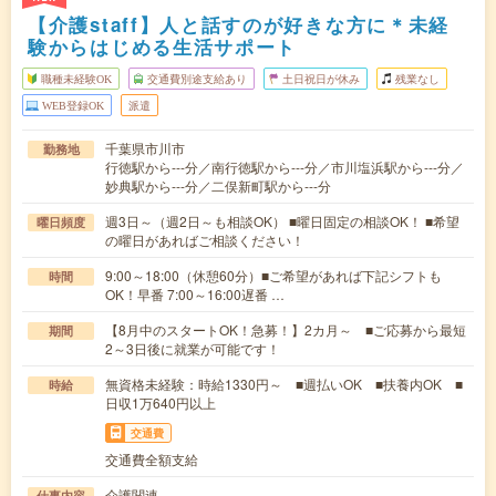
【介護staff】人と話すのが好きな方に＊未経
験からはじめる生活サポート
職種未経験OK
交通費別途支給あり
土日祝日が休み
残業なし
WEB登録OK
派遣
千葉県市川市
勤務地
行徳駅から---分／南行徳駅から---分／市川塩浜駅から---分／
妙典駅から---分／二俣新町駅から---分
週3日～（週2日～も相談OK） ■曜日固定の相談OK！ ■希望
曜日頻度
の曜日があればご相談ください！
9:00～18:00（休憩60分）■ご希望があれば下記シフトも
時間
OK！早番 7:00～16:00遅番 …
【8月中のスタートOK！急募！】2カ月～ ■ご応募から最短
期間
2～3日後に就業が可能です！
無資格未経験：時給1330円～ ■週払いOK ■扶養内OK ■
時給
日収1万640円以上
交通費
交通費全額支給
介護関連
仕事内容