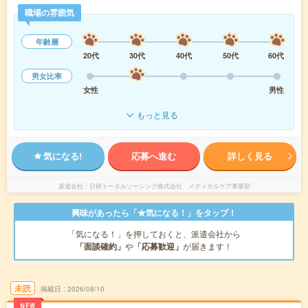
職場の雰囲気
年齢層
20代
30代
40代
50代
60代
男女比率
女性
男性
もっと見る
気になる!
応募へ進む
詳しく見る
派遣会社
日研トータルソーシング株式会社 メディカルケア事業部
興味があったら「★気になる！」をタップ！
「気になる！」を押しておくと、派遣会社から
「面談確約」
や
「応募歓迎」
が届きます！
未読
掲載日
2026/08/10
NEW