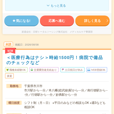
もっと見る
気になる!
応募へ進む
詳しく見る
派遣会社
日研トータルソーシング株式会社 メディカルケア事業部
未読
掲載日
2026/08/08
NEW
＜医療行為はナシ＞時給1500円！病院で備品
のチェックなど
職種未経験OK
交通費別途支給あり
土日祝日が休み
WEB登録OK
派遣
千葉県市川市
勤務地
市川駅から---分／本八幡(総武線)駅から---分／南行徳駅から--
-分／行徳駅から---分／妙典駅から---分
シフト制（月～日） ※平日のみなどの相談もOK ※週3なども
曜日頻度
相談OK