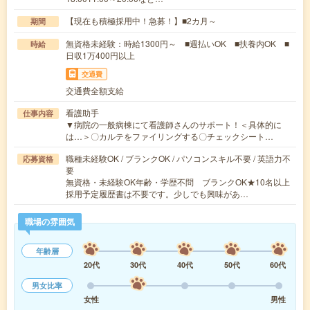
【現在も積極採用中！急募！】■2カ月～
期間
無資格未経験：時給1300円～ ■週払いOK ■扶養内OK ■
時給
日収1万400円以上
交通費
交通費全額支給
看護助手
仕事内容
▼病院の一般病棟にて看護師さんのサポート！＜具体的に
は…＞〇カルテをファイリングする〇チェックシート…
職種未経験OK / ブランクOK / パソコンスキル不要 / 英語力不
応募資格
要
無資格・未経験OK年齢・学歴不問 ブランクOK★10名以上
採用予定履歴書は不要です。少しでも興味があ…
職場の雰囲気
年齢層
20代
30代
40代
50代
60代
男女比率
女性
男性