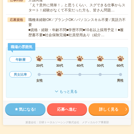
「え？意外に簡単！」と思うくらい、スグできる仕事からス
タート！経験がなくて不安だった方も、皆さん問題…
職種未経験OK / ブランクOK / パソコンスキル不要 / 英語力不
応募資格
要
■資格・経験・年齢不問■学歴不問■10名以上採用予定！■履
歴書不要■社会保険完備■社員登用あり（紹介…
職場の雰囲気
年齢層
20代
30代
40代
50代
60代
男女比率
女性
男性
もっと見る
気になる!
応募へ進む
詳しく見る
派遣会社
日研トータルソーシング株式会社 メディカルケア事業部