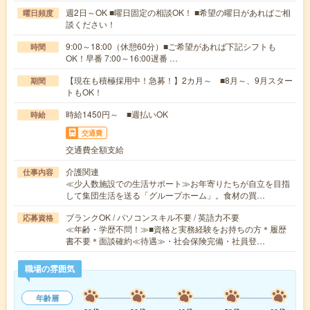
週2日～OK ■曜日固定の相談OK！ ■希望の曜日があればご相
曜日頻度
談ください！
9:00～18:00（休憩60分）■ご希望があれば下記シフトも
時間
OK！早番 7:00～16:00遅番 …
【現在も積極採用中！急募！】2カ月～ ■8月～、9月スター
期間
トもOK！
時給1450円～ ■週払いOK
時給
交通費
交通費全額支給
介護関連
仕事内容
≪少人数施設での生活サポート≫お年寄りたちが自立を目指
して集団生活を送る「グループホーム」。食材の買…
ブランクOK / パソコンスキル不要 / 英語力不要
応募資格
≪年齢・学歴不問！≫■資格と実務経験をお持ちの方＊履歴
書不要＊面談確約≪待遇≫・社会保険完備・社員登…
職場の雰囲気
年齢層