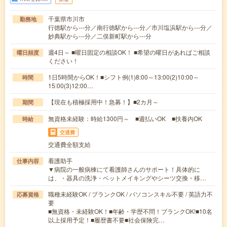
千葉県市川市
勤務地
行徳駅から---分／南行徳駅から---分／市川塩浜駅から---分／
妙典駅から---分／二俣新町駅から---分
週4日～ ■曜日固定の相談OK！ ■希望の曜日があればご相談
曜日頻度
ください！
1日5時間からOK！■シフト例(1)8:00～13:00(2)10:00～
時間
15:00(3)12:00…
【現在も積極採用中！急募！】■2カ月～
期間
無資格未経験：時給1300円～ ■週払いOK ■扶養内OK
時給
交通費
交通費全額支給
看護助手
仕事内容
▼病院の一般病棟にて看護師さんのサポート！具体的に
は、・器具の洗浄・ベットメイキングやシーツ交換・移…
職種未経験OK / ブランクOK / パソコンスキル不要 / 英語力不
応募資格
要
■無資格・未経験OK！■年齢・学歴不問！ブランクOK!■10名
以上採用予定！■履歴書不要■社会保険完…