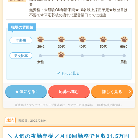
要
無資格・未経験OK年齢不問★10名以上採用予定★履歴書は
不要です▽応募後の流れ1)翌営業日までに担当…
職場の雰囲気
年齢層
20代
30代
40代
50代
60代
男女比率
女性
男性
もっと見る
気になる!
応募へ進む
詳しく見る
派遣会社
マンパワーグループ株式会社 ケアサービス事業部 （医療福祉介護関連）
未読
掲載日
2026/08/04
＼人気の夜勤専従／月10回勤務で月収31.5万円