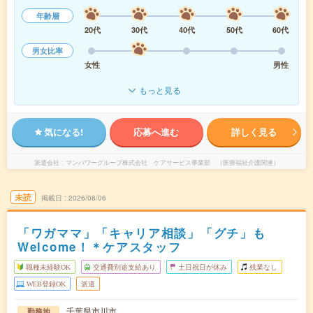
年齢層
20代
30代
40代
50代
60代
男女比率
女性
男性
もっと見る
気になる!
応募へ進む
詳しく見る
派遣会社
マンパワーグループ株式会社 ケアサービス事業部 （医療福祉介護関連）
未読
掲載日
2026/08/06
「ワガママ」「キャリア相談」「グチ」も
Welcome！＊ケアスタッフ
職種未経験OK
交通費別途支給あり
土日祝日が休み
残業なし
WEB登録OK
派遣
千葉県市川市
勤務地