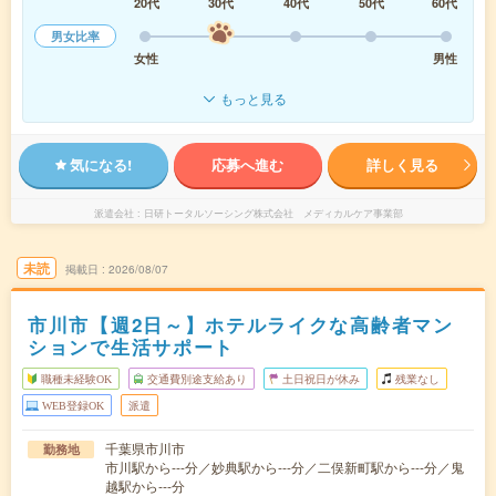
20代
30代
40代
50代
60代
男女比率
女性
男性
もっと見る
気になる!
応募へ進む
詳しく見る
派遣会社
日研トータルソーシング株式会社 メディカルケア事業部
未読
掲載日
2026/08/07
市川市【週2日～】ホテルライクな高齢者マン
ションで生活サポート
職種未経験OK
交通費別途支給あり
土日祝日が休み
残業なし
WEB登録OK
派遣
千葉県市川市
勤務地
市川駅から---分／妙典駅から---分／二俣新町駅から---分／鬼
越駅から---分