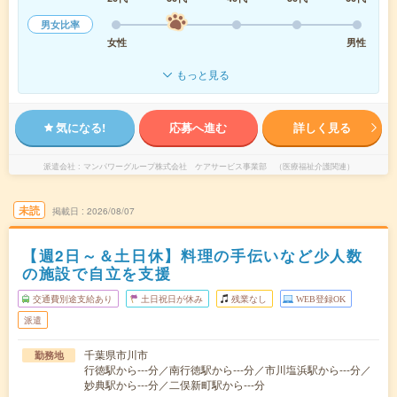
男女比率
女性
男性
もっと見る
気になる!
応募へ進む
詳しく見る
派遣会社
マンパワーグループ株式会社 ケアサービス事業部 （医療福祉介護関連）
未読
掲載日
2026/08/07
【週2日～＆土日休】料理の手伝いなど少人数
の施設で自立を支援
交通費別途支給あり
土日祝日が休み
残業なし
WEB登録OK
派遣
千葉県市川市
勤務地
行徳駅から---分／南行徳駅から---分／市川塩浜駅から---分／
妙典駅から---分／二俣新町駅から---分