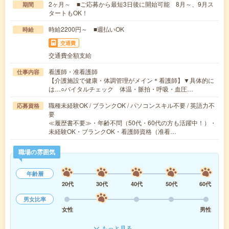
2ヶ月～ ■ご応募から最短3日後に開始可能 8月～、9月ス
期間
タートもOK！
時給2200円～ ■週払いOK
時給
交通費
交通費全額支給
看護師・准看護師
仕事内容
【介護施設で健康・体調管理がメイン＊看護師】▼具体的に
は…○バイタルチェック 体温・脈拍・呼吸・血圧…
職種未経験OK / ブランクOK / パソコンスキル不要 / 英語力不
応募資格
要
≪履歴書不要≫・年齢不問（50代・60代の方も活躍中！）・
未経験OK・ブランクOK・看護師資格（准看…
職場の雰囲気
年齢層
20代
30代
40代
50代
60代
男女比率
女性
男性
もっと見る