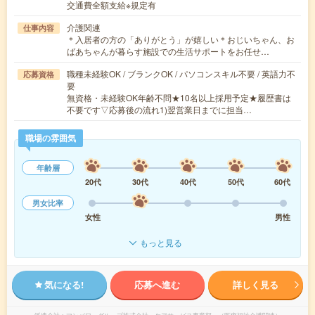
交通費全額支給※規定有
介護関連
仕事内容
＊入居者の方の「ありがとう」が嬉しい＊おじいちゃん、お
ばあちゃんが暮らす施設での生活サポートをお任せ…
職種未経験OK / ブランクOK / パソコンスキル不要 / 英語力不
応募資格
要
無資格・未経験OK年齢不問★10名以上採用予定★履歴書は
不要です▽応募後の流れ1)翌営業日までに担当…
職場の雰囲気
年齢層
20代
30代
40代
50代
60代
男女比率
女性
男性
もっと見る
気になる!
応募へ進む
詳しく見る