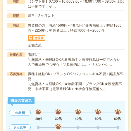
【シフト例】07:00～16:0009:00～18:0017:00～09:00※ 上記
時間
は一例です！そ…
即日～2ヶ月以上
期間
無資格の方：時給1500円～1875円 / 介護福祉士：時給1800
時給
円～2250円 / 初任者以上：時給1600円～2000円
交通費
全額支給
看護助手
仕事内容
＼無資格・未経験OKの看護助手／医療行為は一切行わない
ので未経験でも安心！▽具体的には…・リネンやシ…
職種未経験OK / ブランクOK / パソコンスキル不要 / 英語力不
応募資格
要
＼無資格＊未経験OK／★年齢不問・ブランクOK★履歴書不
要・来社不要（電話登録OK）★社会保険完備＼…
職場の雰囲気
年齢層
20代
30代
40代
50代
60代
男女比率