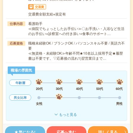
交通費
交通費全額支給※規定有
看護助手
仕事内容
≪病院でちょっとしたお手伝い≫〇お手洗い・入浴など生活
のお手伝い○診察室への付き添い○食事のサポート…
職種未経験OK / ブランクOK / パソコンスキル不要 / 英語力不
応募資格
要
≪無資格・未経験OK≫年齢不問★10名以上採用予定★履歴
書は不要です。▽応募後の流れ1)翌営業日まで…
職場の雰囲気
年齢層
20代
30代
40代
50代
60代
男女比率
女性
男性
もっと見る
気になる!
応募へ進む
詳しく見る