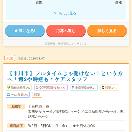
女性
男性
もっと見る
気になる!
応募へ進む
詳しく見る
派遣会社
株式会社ニッソーネット
未読
掲載日
2026/08/07
【市川市】フルタイムじゃ働けない！という方
へ＊週2や時短も＊ケアスタッフ
職種未経験OK
交通費別途支給あり
土日祝日が休み
残業なし
WEB登録OK
派遣
千葉県市川市
勤務地
市川駅から---分／妙典駅から---分／二俣新町駅から---分／鬼
越駅から---分
週2日～5日OK（月～金） ★土日休みOK
曜日頻度