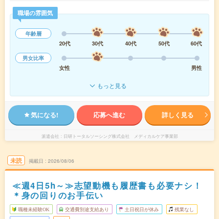
職場の雰囲気
年齢層
20代
30代
40代
50代
60代
男女比率
女性
男性
もっと見る
気になる!
応募へ進む
詳しく見る
派遣会社
日研トータルソーシング株式会社 メディカルケア事業部
未読
掲載日
2026/08/06
≪週4日5h～≫志望動機も履歴書も必要ナシ！
＊身の回りのお手伝い
職種未経験OK
交通費別途支給あり
土日祝日が休み
残業なし