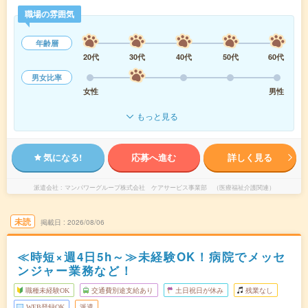
職場の雰囲気
年齢層
20代
30代
40代
50代
60代
男女比率
女性
男性
もっと見る
気になる!
応募へ進む
詳しく見る
派遣会社
マンパワーグループ株式会社 ケアサービス事業部 （医療福祉介護関連）
未読
掲載日
2026/08/06
≪時短×週4日5h～≫未経験OK！病院でメッセ
ンジャー業務など！
職種未経験OK
交通費別途支給あり
土日祝日が休み
残業なし
WEB登録OK
派遣