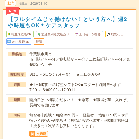
未読
掲載日
2026/08/10
NEW
【フルタイムじゃ働けない！という方へ】週2
や時短もOK＊ケアスタッフ
職種未経験OK
交通費別途支給あり
土日祝日が休み
残業なし
WEB登録OK
派遣
千葉県市川市
勤務地
市川駅から---分／妙典駅から---分／二俣新町駅から---分／鬼
越駅から---分
週2日～5日OK（月～金） ★土日休みOK
曜日頻度
★1日5時間～の時短シフトOK★スタート時間選べます！
時間
7:00～16:009:00～17:0011:…
開始日はご相談ください！ ★急募 ★職場が気に入れば、
期間
長期でも働けます！
無資格未経験：時給1550円～ 経験者：時給1750円～★日
時給
払い／週払い制度あり（月払いも選べます）※稼働開始時は
手続き完了次第のお支払いとなります。
交通費