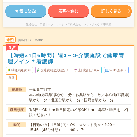
気になる!
応募へ進む
詳しく見る
派遣会社
日研トータルソーシング株式会社 メディカルケア事業部
未読
掲載日
2026/08/09
NEW
【時短×1日6時間】週3～≫介護施設で健康管
理メイン＊看護師
職種未経験OK
交通費別途支給あり
土日祝日が休み
WEB登録OK
派遣
千葉県市川市
勤務地
本八幡(総武線)駅から---分／妙典駅から---分／本八幡(都営線)
駅から---分／北国分駅から---分／国府台駅から---分
週3日～OK！ ★曜日固定の相談OK！ ★ご希望の曜日をご相
曜日頻度
談ください！
【日勤のみ】1日6時間～OK！≪シフト例≫・9:00～
時間
15:45 （45分休憩）・11:00～17:…