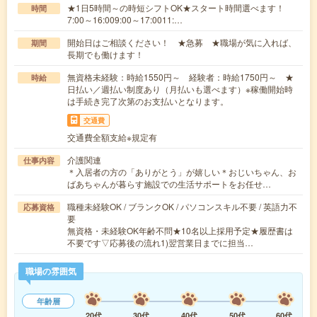
★1日5時間～の時短シフトOK★スタート時間選べます！
時間
7:00～16:009:00～17:0011:…
開始日はご相談ください！ ★急募 ★職場が気に入れば、
期間
長期でも働けます！
無資格未経験：時給1550円～ 経験者：時給1750円～ ★
時給
日払い／週払い制度あり（月払いも選べます）※稼働開始時
は手続き完了次第のお支払いとなります。
交通費
交通費全額支給※規定有
介護関連
仕事内容
＊入居者の方の「ありがとう」が嬉しい＊おじいちゃん、お
ばあちゃんが暮らす施設での生活サポートをお任せ…
職種未経験OK / ブランクOK / パソコンスキル不要 / 英語力不
応募資格
要
無資格・未経験OK年齢不問★10名以上採用予定★履歴書は
不要です▽応募後の流れ1)翌営業日までに担当…
職場の雰囲気
年齢層
20代
30代
40代
50代
60代