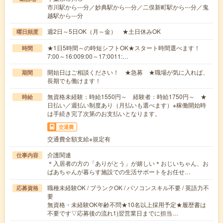
市川駅から---分／妙典駅から---分／二俣新町駅から---分／鬼
越駅から---分
週2日～5日OK（月～金） ★土日休みOK
曜日頻度
★1日5時間～の時短シフトOK★スタート時間選べます！
時間
7:00～16:009:00～17:0011:…
開始日はご相談ください！ ★急募 ★職場が気に入れば、
期間
長期でも働けます！
無資格未経験：時給1550円～ 経験者：時給1750円～ ★
時給
日払い／週払い制度あり（月払いも選べます）※稼働開始時
は手続き完了次第のお支払いとなります。
交通費
交通費全額支給※規定有
介護関連
仕事内容
＊入居者の方の「ありがとう」が嬉しい＊おじいちゃん、お
ばあちゃんが暮らす施設での生活サポートをお任せ…
職種未経験OK / ブランクOK / パソコンスキル不要 / 英語力不
応募資格
要
無資格・未経験OK年齢不問★10名以上採用予定★履歴書は
不要です▽応募後の流れ1)翌営業日までに担当…