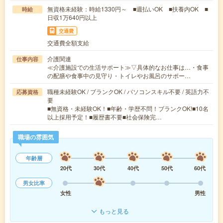
無資格未経験：時給1330円～ ■週払いOK ■扶養内OK ■
時給
日収1万640円以上
交通費
交通費全額支給
介護関連
仕事内容
≪介護施設での生活サポート≫▽具体的なお仕事は…・食事
の配膳や食事中の見守り・トイレやお風呂のサポー…
職種未経験OK / ブランクOK / パソコンスキル不要 / 英語力不
応募資格
要
■無資格・未経験OK！■年齢・学歴不問！ブランクOK!■10名
以上採用予定！■履歴書不要■社会保険完…
職場の雰囲気
年齢層
20代
30代
40代
50代
60代
男女比率
女性
男性
もっと見る