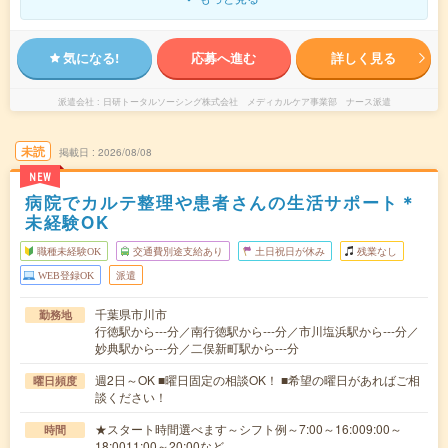
気になる!
応募へ進む
詳しく見る
派遣会社
日研トータルソーシング株式会社 メディカルケア事業部 ナース派遣
未読
掲載日
2026/08/08
NEW
病院でカルテ整理や患者さんの生活サポート＊
未経験OK
職種未経験OK
交通費別途支給あり
土日祝日が休み
残業なし
WEB登録OK
派遣
千葉県市川市
勤務地
行徳駅から---分／南行徳駅から---分／市川塩浜駅から---分／
妙典駅から---分／二俣新町駅から---分
週2日～OK ■曜日固定の相談OK！ ■希望の曜日があればご相
曜日頻度
談ください！
★スタート時間選べます～シフト例～7:00～16:009:00～
時間
18:0011:00～20:00など…