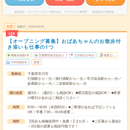
派遣会社
マンパワーグループ株式会社 ケアサービス事業部 （医療福祉介護関連）
未読
掲載日
2026/08/09
NEW
【オープニング募集】おばあちゃんのお散歩付
き添いも仕事の1つ
職種未経験OK
交通費別途支給あり
土日祝日が休み
残業なし
WEB登録OK
派遣
千葉県市川市
勤務地
行徳駅から---分／南行徳駅から---分／市川塩浜駅から---分／
妙典駅から---分／二俣新町駅から---分
週3日～（週2日～も相談OK） ■曜日固定の相談OK！ ■希望
曜日頻度
の曜日があればご相談ください！
9:00～18:00（休憩60分）■ご希望があれば下記シフトも
時間
OK！早番 7:00～16:00遅番 …
【現在も積極採用中！急募！】2カ月～ ■ご応募から最短2
期間
～3日後の就業も相談可能です！