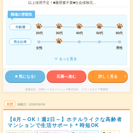
以上採用予定！■履歴書不要■社会保険完…
職場の雰囲気
年齢層
20代
30代
40代
50代
60代
男女比率
女性
男性
もっと見る
気になる!
応募へ進む
詳しく見る
派遣会社
日研トータルソーシング株式会社 メディカルケア事業部
未読
掲載日
2026/08/06
【8月～OK！週2日～】ホテルライクな高齢者
マンションで生活サポート＊時短OK