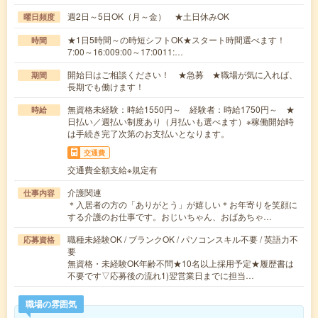
週2日～5日OK（月～金） ★土日休みOK
曜日頻度
★1日5時間～の時短シフトOK★スタート時間選べます！
時間
7:00～16:009:00～17:0011:…
開始日はご相談ください！ ★急募 ★職場が気に入れば、
期間
長期でも働けます！
無資格未経験：時給1550円～ 経験者：時給1750円～ ★
時給
日払い／週払い制度あり（月払いも選べます）※稼働開始時
は手続き完了次第のお支払いとなります。
交通費
交通費全額支給※規定有
介護関連
仕事内容
＊入居者の方の「ありがとう」が嬉しい＊お年寄りを笑顔に
する介護のお仕事です。おじいちゃん、おばあちゃ…
職種未経験OK / ブランクOK / パソコンスキル不要 / 英語力不
応募資格
要
無資格・未経験OK年齢不問★10名以上採用予定★履歴書は
不要です▽応募後の流れ1)翌営業日までに担当…
職場の雰囲気