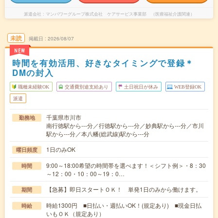
派遣会社
マンパワーグループ株式会社 ケアサービス事業部 （医療福祉介護関連）
未読
掲載日
2026/08/07
NEW
時間を有効活用、好きなタイミングで登録＊
DMの封入
職種未経験OK
交通費別途支給あり
土日祝日が休み
WEB登録OK
派遣
千葉県市川市
勤務地
南行徳駅から---分／行徳駅から---分／妙典駅から---分／市川
駅から---分／本八幡(総武線)駅から---分
1日のみOK
曜日頻度
9:00～18:00希望の時間帯を選べます！＜シフト例＞・8：30
時間
～12：00・10：00～19：0…
【急募】即日スタートＯＫ！ 単発1日のみから働けます。
期間
時給1300円 ■日払い・週払いOK！(規定あり) ■現金日払
時給
いもＯＫ（規定あり）