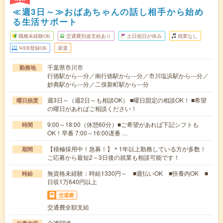
≪週3日～≫おばあちゃんの話し相手から始め
る生活サポート
職種未経験OK
交通費別途支給あり
土日祝日が休み
残業なし
WEB登録OK
派遣
千葉県市川市
勤務地
行徳駅から---分／南行徳駅から---分／市川塩浜駅から---分／
妙典駅から---分／二俣新町駅から---分
週3日～（週2日～も相談OK） ■曜日固定の相談OK！ ■希望
曜日頻度
の曜日があればご相談ください！
9:00～18:00（休憩60分）■ご希望があれば下記シフトも
時間
OK！早番 7:00～16:00遅番 …
【積極採用中！急募！】＊1年以上勤務している方が多数！
期間
ご応募から最短2～3日後の就業も相談可能です！
無資格未経験：時給1330円～ ■週払いOK ■扶養内OK ■
時給
日収1万640円以上
交通費
交通費全額支給
介護関連