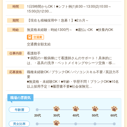
1日5時間からOK！■シフト例(1)8:00～13:00(2)10:00～
時間
15:00(3)12:00…
【現在も積極採用中！急募！】■2カ月～
期間
無資格未経験：時給1300円～ ■週払いOK ■扶養内OK
時給
交通費
交通費全額支給
看護助手
仕事内容
▼病院の一般病棟にて看護師さんのサポート！具体的に
は、・器具の洗浄・ベットメイキングやシーツ交換・移…
職種未経験OK / ブランクOK / パソコンスキル不要 / 英語力不
応募資格
要
■無資格・未経験OK！■年齢・学歴不問！ブランクOK!■10名
以上採用予定！■履歴書不要■社会保険完…
職場の雰囲気
年齢層
20代
30代
40代
50代
60代
男女比率