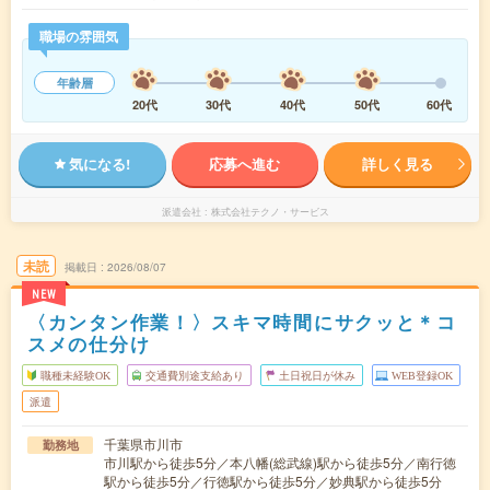
職場の雰囲気
年齢層
20代
30代
40代
50代
60代
気になる!
応募へ進む
詳しく見る
派遣会社
株式会社テクノ・サービス
未読
掲載日
2026/08/07
NEW
〈カンタン作業！〉スキマ時間にサクッと＊コ
スメの仕分け
職種未経験OK
交通費別途支給あり
土日祝日が休み
WEB登録OK
派遣
千葉県市川市
勤務地
市川駅から徒歩5分／本八幡(総武線)駅から徒歩5分／南行徳
駅から徒歩5分／行徳駅から徒歩5分／妙典駅から徒歩5分