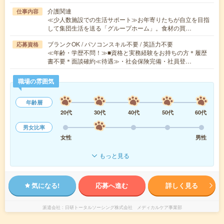
介護関連
仕事内容
≪少人数施設での生活サポート≫お年寄りたちが自立を目指
して集団生活を送る「グループホーム」。食材の買…
ブランクOK / パソコンスキル不要 / 英語力不要
応募資格
≪年齢・学歴不問！≫■資格と実務経験をお持ちの方＊履歴
書不要＊面談確約≪待遇≫・社会保険完備・社員登…
職場の雰囲気
年齢層
20代
30代
40代
50代
60代
男女比率
女性
男性
もっと見る
気になる!
応募へ進む
詳しく見る
派遣会社
日研トータルソーシング株式会社 メディカルケア事業部