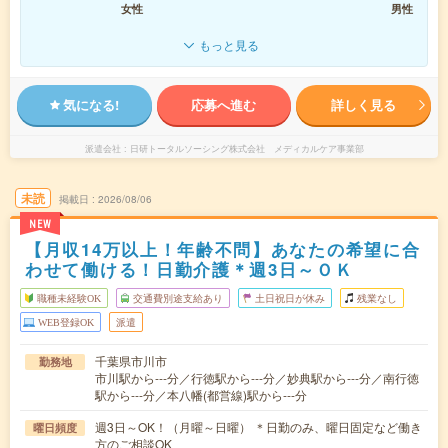
女性
男性
もっと見る
気になる!
応募へ進む
詳しく見る
派遣会社
日研トータルソーシング株式会社 メディカルケア事業部
未読
掲載日
2026/08/06
NEW
【月収14万以上！年齢不問】あなたの希望に合
わせて働ける！日勤介護＊週3日～ＯＫ
職種未経験OK
交通費別途支給あり
土日祝日が休み
残業なし
WEB登録OK
派遣
千葉県市川市
勤務地
市川駅から---分／行徳駅から---分／妙典駅から---分／南行徳
駅から---分／本八幡(都営線)駅から---分
週3日～OK！（月曜～日曜） ＊日勤のみ、曜日固定など働き
曜日頻度
方のご相談OK