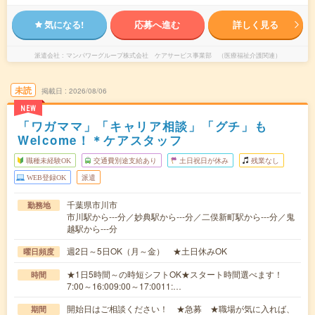
気になる!
応募へ進む
詳しく見る
派遣会社
マンパワーグループ株式会社 ケアサービス事業部 （医療福祉介護関連）
未読
掲載日
2026/08/06
NEW
「ワガママ」「キャリア相談」「グチ」も
Welcome！＊ケアスタッフ
職種未経験OK
交通費別途支給あり
土日祝日が休み
残業なし
WEB登録OK
派遣
千葉県市川市
勤務地
市川駅から---分／妙典駅から---分／二俣新町駅から---分／鬼
越駅から---分
週2日～5日OK（月～金） ★土日休みOK
曜日頻度
★1日5時間～の時短シフトOK★スタート時間選べます！
時間
7:00～16:009:00～17:0011:…
開始日はご相談ください！ ★急募 ★職場が気に入れば、
期間