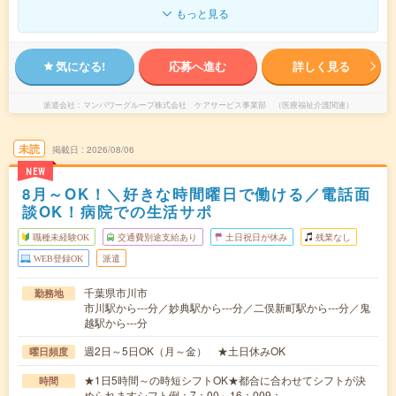
もっと見る
気になる!
応募へ進む
詳しく見る
派遣会社
マンパワーグループ株式会社 ケアサービス事業部 （医療福祉介護関連）
未読
掲載日
2026/08/06
NEW
8月～OK！＼好きな時間曜日で働ける／電話面
談OK！病院での生活サポ
職種未経験OK
交通費別途支給あり
土日祝日が休み
残業なし
WEB登録OK
派遣
千葉県市川市
勤務地
市川駅から---分／妙典駅から---分／二俣新町駅から---分／鬼
越駅から---分
週2日～5日OK（月～金） ★土日休みOK
曜日頻度
★1日5時間～の時短シフトOK★都合に合わせてシフトが決
時間
められますシフト例：7：00～16：009：…