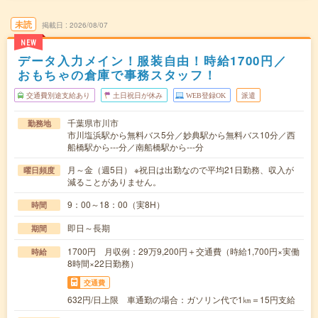
未読
掲載日
2026/08/07
NEW
データ入力メイン！服装自由！時給1700円／
おもちゃの倉庫で事務スタッフ！
交通費別途支給あり
土日祝日が休み
WEB登録OK
派遣
千葉県市川市
勤務地
市川塩浜駅から無料バス5分／妙典駅から無料バス10分／西
船橋駅から---分／南船橋駅から---分
月～金（週5日） ※祝日は出勤なので平均21日勤務、収入が
曜日頻度
減ることがありません。
9：00～18：00（実8H）
時間
即日～長期
期間
1700円 月収例：29万9,200円＋交通費（時給1,700円×実働
時給
8時間×22日勤務）
交通費
632円/日上限 車通勤の場合：ガソリン代で1㎞＝15円支給