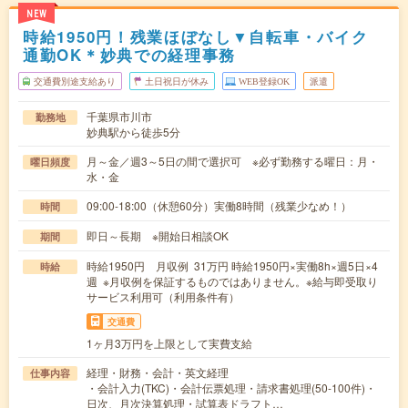
NEW
時給1950円！残業ほぼなし▼自転車・バイク
通勤OK＊妙典での経理事務
交通費別途支給あり
土日祝日が休み
WEB登録OK
派遣
千葉県市川市
勤務地
妙典駅から徒歩5分
月～金／週3～5日の間で選択可 ※必ず勤務する曜日：月・
曜日頻度
水・金
09:00-18:00（休憩60分）実働8時間（残業少なめ！）
時間
即日～長期 ※開始日相談OK
期間
時給1950円 月収例 31万円 時給1950円×実働8h×週5日×4
時給
週 ※月収例を保証するものではありません。※給与即受取り
サービス利用可（利用条件有）
交通費
1ヶ月3万円を上限として実費支給
経理・財務・会計・英文経理
仕事内容
・会計入力(TKC)・会計伝票処理・請求書処理(50-100件)・
日次、月次決算処理・試算表ドラフト…