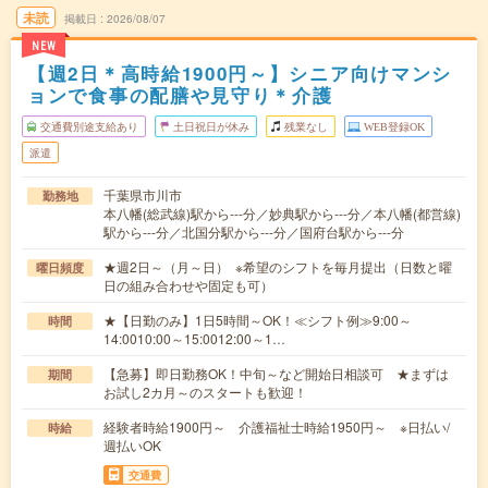
未読
掲載日
2026/08/07
NEW
【週2日＊高時給1900円～】シニア向けマンシ
ョンで食事の配膳や見守り＊介護
交通費別途支給あり
土日祝日が休み
残業なし
WEB登録OK
派遣
千葉県市川市
勤務地
本八幡(総武線)駅から---分／妙典駅から---分／本八幡(都営線)
駅から---分／北国分駅から---分／国府台駅から---分
★週2日～（月～日） ※希望のシフトを毎月提出（日数と曜
曜日頻度
日の組み合わせや固定も可）
★【日勤のみ】1日5時間～OK！≪シフト例≫9:00～
時間
14:0010:00～15:0012:00～1…
【急募】即日勤務OK！中旬～など開始日相談可 ★まずは
期間
お試し2カ月～のスタートも歓迎！
経験者時給1900円～ 介護福祉士時給1950円～ ※日払い/
時給
週払いOK
交通費