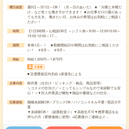
週0日～/月1日～OK！ （月～日のあいだ） ★「火曜と木曜だ
曜日頻度
け」など色々な働き方ができます！ ★お仕事ゼロの週があっ
ても大丈夫。 働きたい日、お休みの希望はお気軽にご相談く
ださい！
【1日3時間～も相談OK!】＜シフト例＞9:00～12:0010:00～
時間
15:00 12:00～17…
単発1日～！ ★勤務開始日や期間はお気軽にご相談くださ
期間
い！ ＃8月～ ＃9月～
時給1,300円～1,875円
時給
交通費
■ 交通費規定内支給 ※派遣先による
軽作業（仕分け・ピッキング・検品、商品管理）
仕事内容
＼コスメの仕分け／＜とってもシンプルなので未経験でも安
心！＞▼封入作業及び梱包▼雑誌や書籍などの仕分…
職種未経験OK / ブランクOK / パソコンスキル不要 / 英語力不
応募資格
要
▼未経験OK！（副業歓迎☆）▼高校生不可▼携帯電話をお
持ちの方（業務連絡に使用）※応募後のご連絡はメ…