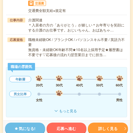
交通費
交通費全額支給※規定有
介護関連
仕事内容
＊入居者の方の「ありがとう」が嬉しい＊お年寄りを笑顔に
する介護のお仕事です。おじいちゃん、おばあちゃ…
職種未経験OK / ブランクOK / パソコンスキル不要 / 英語力不
応募資格
要
無資格・未経験OK年齢不問★10名以上採用予定★履歴書は
不要です▽応募後の流れ1)翌営業日までに担当…
職場の雰囲気
年齢層
20代
30代
40代
50代
60代
男女比率
女性
男性
もっと見る
気になる!
応募へ進む
詳しく見る