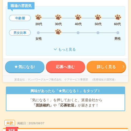
職場の雰囲気
年齢層
20代
30代
40代
50代
60代
男女比率
女性
男性
もっと見る
気になる!
応募へ進む
詳しく見る
派遣会社
マンパワーグループ株式会社 ケアサービス事業部 （医療福祉介護関連）
興味があったら「★気になる！」をタップ！
「気になる！」を押しておくと、派遣会社から
「面談確約」
や
「応募歓迎」
が届きます！
未読
掲載日
2026/08/07
NEW