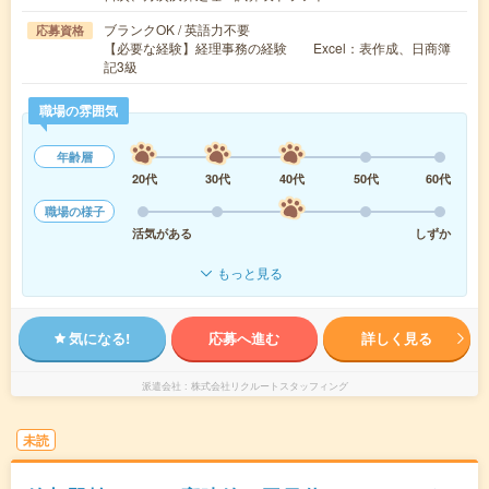
ブランクOK / 英語力不要
応募資格
【必要な経験】経理事務の経験 Excel：表作成、日商簿
記3級
職場の雰囲気
年齢層
20代
30代
40代
50代
60代
職場の様子
活気がある
しずか
もっと見る
気になる!
応募へ進む
詳しく見る
派遣会社
株式会社リクルートスタッフィング
未読