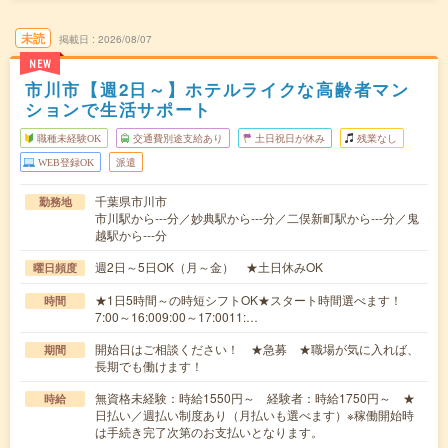
未読
掲載日
2026/08/07
NEW
市川市【週2日～】ホテルライクな高齢者マン
ションで生活サポート
職種未経験OK
交通費別途支給あり
土日祝日が休み
残業なし
WEB登録OK
派遣
千葉県市川市
勤務地
市川駅から---分／妙典駅から---分／二俣新町駅から---分／鬼
越駅から---分
週2日～5日OK（月～金） ★土日休みOK
曜日頻度
★1日5時間～の時短シフトOK★スタート時間選べます！
時間
7:00～16:009:00～17:0011:…
開始日はご相談ください！ ★急募 ★職場が気に入れば、
期間
長期でも働けます！
無資格未経験：時給1550円～ 経験者：時給1750円～ ★
時給
日払い／週払い制度あり（月払いも選べます）※稼働開始時
は手続き完了次第のお支払いとなります。