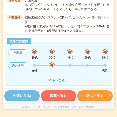
仕事内容
≪お話し相手になるだけでも立派な介護！≫＊お年寄りが昼
間だけ生活のサポートを受けたり、気分転換できる…
職種未経験OK / ブランクOK / パソコンスキル不要 / 英語力不
応募資格
要
■無資格・未経験OK！■年齢・学歴不問！ブランクOK!■10名
以上採用予定！■履歴書不要■社会保険完…
職場の雰囲気
年齢層
20代
30代
40代
50代
60代
男女比率
女性
男性
もっと見る
気になる!
応募へ進む
詳しく見る
派遣会社
日研トータルソーシング株式会社 メディカルケア事業部