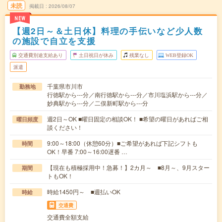
未読
掲載日
2026/08/07
NEW
【週2日～＆土日休】料理の手伝いなど少人数
の施設で自立を支援
交通費別途支給あり
土日祝日が休み
残業なし
WEB登録OK
派遣
千葉県市川市
勤務地
行徳駅から---分／南行徳駅から---分／市川塩浜駅から---分／
妙典駅から---分／二俣新町駅から---分
週2日～OK ■曜日固定の相談OK！ ■希望の曜日があればご相
曜日頻度
談ください！
9:00～18:00（休憩60分）■ご希望があれば下記シフトも
時間
OK！早番 7:00～16:00遅番 …
【現在も積極採用中！急募！】2カ月～ ■8月～、9月スター
期間
トもOK！
時給1450円～ ■週払いOK
時給
交通費
交通費全額支給