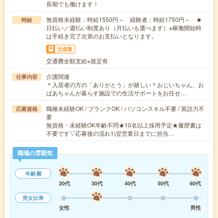
長期でも働けます！
無資格未経験：時給1550円～ 経験者：時給1750円～ ★
時給
日払い／週払い制度あり（月払いも選べます）※稼働開始時
は手続き完了次第のお支払いとなります。
交通費
交通費全額支給※規定有
介護関連
仕事内容
＊入居者の方の「ありがとう」が嬉しい＊おじいちゃん、お
ばあちゃんが暮らす施設での生活サポートをお任せ…
職種未経験OK / ブランクOK / パソコンスキル不要 / 英語力不
応募資格
要
無資格・未経験OK年齢不問★10名以上採用予定★履歴書は
不要です▽応募後の流れ1)翌営業日までに担当…
職場の雰囲気
年齢層
20代
30代
40代
50代
60代
男女比率
女性
男性