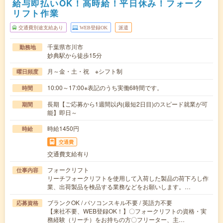
給与即払いOK！高時給！平日休み！フォーク
リフト作業
交通費別途支給あり
WEB登録OK
派遣
千葉県市川市
勤務地
妙典駅から徒歩15分
月～金・土・祝 ※シフト制
曜日頻度
10:00～17:00※表記のうち実働6時間です。
時間
長期【ご応募から1週間以内(最短2日目)のスピード就業が可
期間
能】即日～
時給1450円
時給
交通費
交通費支給有り
フォークリフト
仕事内容
リーチフォークリフトを使用して入荷した製品の荷下ろし作
業、出荷製品を検品する業務などをお願いします。…
ブランクOK / パソコンスキル不要 / 英語力不要
応募資格
【来社不要、WEB登録OK！】〇フォークリフトの資格・実
務経験（リーチ）をお持ちの方〇フリーター、主…