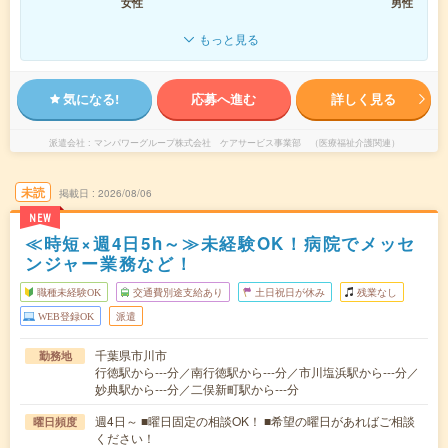
女性
男性
もっと見る
気になる!
応募へ進む
詳しく見る
派遣会社
マンパワーグループ株式会社 ケアサービス事業部 （医療福祉介護関連）
未読
掲載日
2026/08/06
NEW
≪時短×週4日5h～≫未経験OK！病院でメッセ
ンジャー業務など！
職種未経験OK
交通費別途支給あり
土日祝日が休み
残業なし
WEB登録OK
派遣
千葉県市川市
勤務地
行徳駅から---分／南行徳駅から---分／市川塩浜駅から---分／
妙典駅から---分／二俣新町駅から---分
週4日～ ■曜日固定の相談OK！ ■希望の曜日があればご相談
曜日頻度
ください！