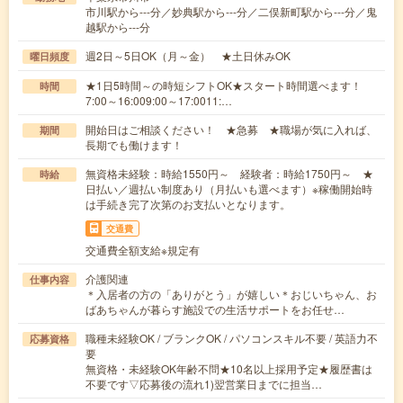
市川駅から---分／妙典駅から---分／二俣新町駅から---分／鬼
越駅から---分
週2日～5日OK（月～金） ★土日休みOK
曜日頻度
★1日5時間～の時短シフトOK★スタート時間選べます！
時間
7:00～16:009:00～17:0011:…
開始日はご相談ください！ ★急募 ★職場が気に入れば、
期間
長期でも働けます！
無資格未経験：時給1550円～ 経験者：時給1750円～ ★
時給
日払い／週払い制度あり（月払いも選べます）※稼働開始時
は手続き完了次第のお支払いとなります。
交通費
交通費全額支給※規定有
介護関連
仕事内容
＊入居者の方の「ありがとう」が嬉しい＊おじいちゃん、お
ばあちゃんが暮らす施設での生活サポートをお任せ…
職種未経験OK / ブランクOK / パソコンスキル不要 / 英語力不
応募資格
要
無資格・未経験OK年齢不問★10名以上採用予定★履歴書は
不要です▽応募後の流れ1)翌営業日までに担当…