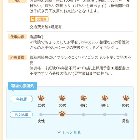
時給
日払い／週払い制度あり（月払いも選べます）※稼働開始時
は手続き完了次第のお支払いとなります。
交通費
交通費支給※規定有
看護助手
仕事内容
≪病院でちょっとしたお手伝い≫○カルテ整理などの看護師
さんのお手伝い○シーツの交換やベッドメイキング…
職種未経験OK / ブランクOK / パソコンスキル不要 / 英語力不
応募資格
要
無資格・未経験OK年齢不問★10名以上採用予定★履歴書は
不要です▽応募後の流れ1)翌営業日までに担当…
職場の雰囲気
年齢層
20代
30代
40代
50代
60代
男女比率
女性
男性
もっと見る