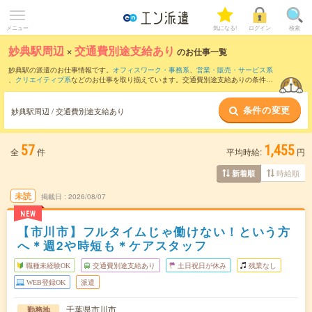
メニュー
気になる!
ログイン
検索
妙典駅周辺
×
交通費別途支給あり
のお仕事一覧
妙典駅の派遣のお仕事情報です。
オフィスワーク・事務系
、
営業・販売・サービス系
、
クリエイティブ系
などのお仕事を取り揃えています。交通費別途支給ありの条件の
他に、
職種未経験OK
、
友だちと一緒の応募OK
、
残業なし
などのこだわり条件も取り
揃えています。
条件の変更
妙典駅周辺 / 交通費別途支給あり
57
1,455
全
件
平均時給:
円
時給順
新着順
未読
掲載日
2026/08/07
NEW
【市川市】フルタイムじゃ働けない！という方
へ＊週2や時短も＊ケアスタッフ
職種未経験OK
交通費別途支給あり
土日祝日が休み
残業なし
WEB登録OK
派遣
千葉県市川市
勤務地