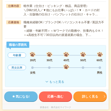
軽作業（仕分け・ピッキング・検品、商品管理）
仕事内容
＼DMの封入／▼他にもお仕事いっぱい！▼・カードの封
入・出版物の仕分け・パンフレットの仕分け・キャラ…
職種未経験OK / ブランクOK / パソコンスキル不要 / 英語力不
応募資格
要
＜経験・年齢不問＞＜Ｗワークでの勤務や、扶養内もＯＫ！
＞※高校生不可▽30日以内の派遣就業の場合、下…
職場の雰囲気
年齢層
20代
30代
40代
50代
60代
男女比率
女性
男性
もっと見る
気になる!
応募へ進む
詳しく見る
派遣会社
株式会社マイワーク