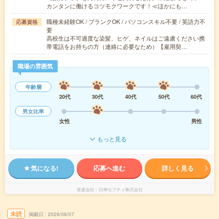
カンタンに働けるコツモクワークです！≪ほかにも…
職種未経験OK / ブランクOK / パソコンスキル不要 / 英語力不
応募資格
要
高校生は不可過度な染髪、ヒゲ、ネイルはご遠慮ください携
帯電話をお持ちの方（連絡に必要なため）【雇用契…
職場の雰囲気
年齢層
20代
30代
40代
50代
60代
男女比率
女性
男性
もっと見る
気になる!
応募へ進む
詳しく見る
派遣会社
日伸セフティ株式会社
未読
掲載日
2026/08/07