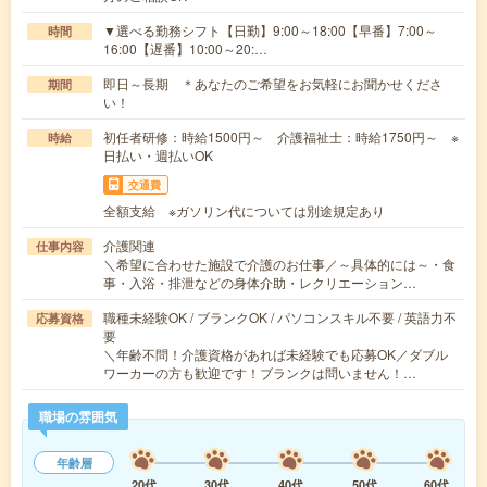
▼選べる勤務シフト【日勤】9:00～18:00【早番】7:00～
時間
16:00【遅番】10:00～20:…
即日～長期 ＊あなたのご希望をお気軽にお聞かせくださ
期間
い！
初任者研修：時給1500円～ 介護福祉士：時給1750円～ ※
時給
日払い・週払いOK
交通費
全額支給 ※ガソリン代については別途規定あり
介護関連
仕事内容
＼希望に合わせた施設で介護のお仕事／～具体的には～・食
事・入浴・排泄などの身体介助・レクリエーション…
職種未経験OK / ブランクOK / パソコンスキル不要 / 英語力不
応募資格
要
＼年齢不問！介護資格があれば未経験でも応募OK／ダブル
ワーカーの方も歓迎です！ブランクは問いません！…
職場の雰囲気
年齢層
20代
30代
40代
50代
60代