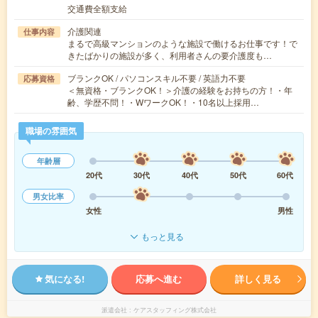
交通費全額支給
介護関連
仕事内容
まるで高級マンションのような施設で働けるお仕事です！で
きたばかりの施設が多く、利用者さんの要介護度も…
ブランクOK / パソコンスキル不要 / 英語力不要
応募資格
＜無資格・ブランクOK！＞介護の経験をお持ちの方！・年
齢、学歴不問！・WワークOK！・10名以上採用…
職場の雰囲気
年齢層
20代
30代
40代
50代
60代
男女比率
女性
男性
もっと見る
気になる!
応募へ進む
詳しく見る
派遣会社
ケアスタッフィング株式会社