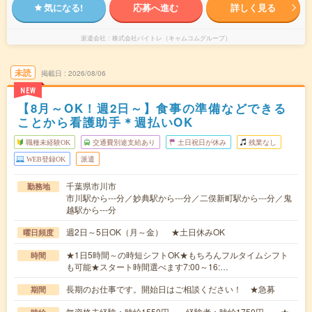
気になる!
応募へ進む
詳しく見る
派遣会社
株式会社バイトレ（キャムコムグループ）
未読
掲載日
2026/08/06
NEW
【8月～OK！週2日～】食事の準備などできる
ことから看護助手＊週払いOK
職種未経験OK
交通費別途支給あり
土日祝日が休み
残業なし
WEB登録OK
派遣
千葉県市川市
勤務地
市川駅から---分／妙典駅から---分／二俣新町駅から---分／鬼
越駅から---分
週2日～5日OK（月～金） ★土日休みOK
曜日頻度
★1日5時間～の時短シフトOK★もちろんフルタイムシフト
時間
も可能★スタート時間選べます7:00～16:…
長期のお仕事です。開始日はご相談ください！ ★急募
期間
無資格未経験：時給1550円～ 経験者：時給1750円～ ★