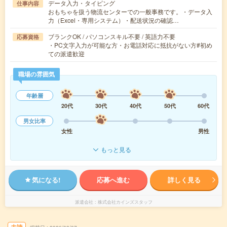
データ入力・タイピング
仕事内容
おもちゃを扱う物流センターでの一般事務です。・データ入
力（Excel・専用システム）・配送状況の確認…
ブランクOK / パソコンスキル不要 / 英語力不要
応募資格
・PC文字入力が可能な方・お電話対応に抵抗がない方#初め
ての派遣歓迎
職場の雰囲気
年齢層
20代
30代
40代
50代
60代
男女比率
女性
男性
もっと見る
気になる!
応募へ進む
詳しく見る
派遣会社
株式会社カインズスタッフ