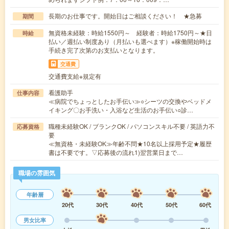
長期のお仕事です。開始日はご相談ください！ ★急募
期間
無資格未経験：時給1550円～ 経験者：時給1750円～★日
時給
払い／週払い制度あり（月払いも選べます）※稼働開始時は
手続き完了次第のお支払いとなります。
交通費
交通費支給※規定有
看護助手
仕事内容
≪病院でちょっとしたお手伝い≫○シーツの交換やベッドメ
イキング〇お手洗い・入浴など生活のお手伝い○診…
職種未経験OK / ブランクOK / パソコンスキル不要 / 英語力不
応募資格
要
≪無資格・未経験OK≫年齢不問★10名以上採用予定★履歴
書は不要です。▽応募後の流れ1)翌営業日まで…
職場の雰囲気
年齢層
20代
30代
40代
50代
60代
男女比率