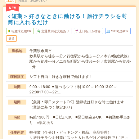
未読
掲載日
2026/08/07
NEW
<短期＞好きなときに働ける！旅行チラシを封
筒に入れるだけ
職種未経験OK
交通費別途支給あり
土日祝日が休み
WEB登録OK
派遣
千葉県市川市
勤務地
妙典駅から徒歩---分／行徳駅から徒歩---分／本八幡(総武線)
駅から徒歩---分／二俣新町駅から徒歩---分／市川駅から徒歩-
--分
シフト自由！好きな曜日で働けます！
曜日頻度
9:00～18:00 ▼選べるシフト制10:00～19:0013:00～
時間
22:0017:00～22:…
【急募＊即日スタートOK】登録後は好きな時に働けます！
期間
（業法に基づく規定あり）
時給1300円 ■日払いOK ■翌日振込みOK ■初勤務手当あ
時給
り ※規定あり
軽作業（仕分け・ピッキング・検品、商品管理）
仕事内容
＼旅行チラシを封筒にスッと入れるだけ／未経験でも1日～