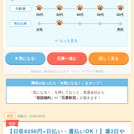
年齢層
20代
30代
40代
50代
60代
男女比率
女性
男性
もっと見る
気になる!
応募へ進む
詳しく見る
派遣会社
株式会社ウィルオブ・ワーク ケアワーク事業部
興味があったら「★気になる！」をタップ！
「気になる！」を押しておくと、派遣会社から
「面談確約」
や
「応募歓迎」
が届きます！
未読
掲載日
2026/08/05
NEW
【日収8250円×日払い・週払いOK！】週2日や