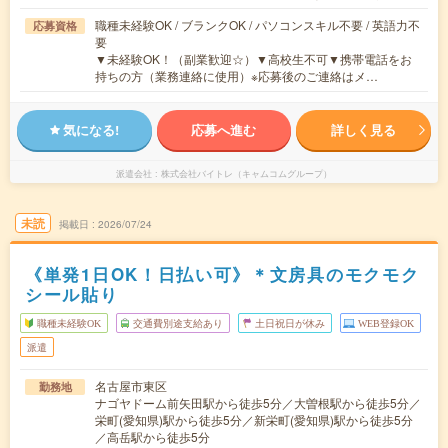
職種未経験OK / ブランクOK / パソコンスキル不要 / 英語力不
応募資格
要
▼未経験OK！（副業歓迎☆）▼高校生不可▼携帯電話をお
持ちの方（業務連絡に使用）※応募後のご連絡はメ…
気になる!
応募へ進む
詳しく見る
派遣会社
株式会社バイトレ（キャムコムグループ）
未読
掲載日
2026/07/24
《単発1日OK！日払い可》＊文房具のモクモク
シール貼り
職種未経験OK
交通費別途支給あり
土日祝日が休み
WEB登録OK
派遣
名古屋市東区
勤務地
ナゴヤドーム前矢田駅から徒歩5分／大曽根駅から徒歩5分／
栄町(愛知県)駅から徒歩5分／新栄町(愛知県)駅から徒歩5分
／高岳駅から徒歩5分