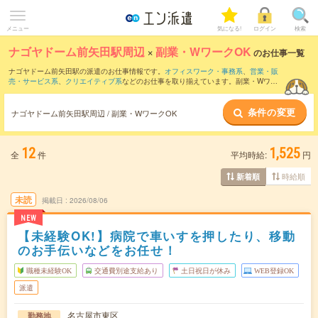
メニュー
気になる!
ログイン
検索
ナゴヤドーム前矢田駅周辺
×
副業・WワークOK
のお仕事一覧
ナゴヤドーム前矢田駅の派遣のお仕事情報です。
オフィスワーク・事務系
、
営業・販
売・サービス系
、
クリエイティブ系
などのお仕事を取り揃えています。副業・Wワー
クOKの条件の他に、
交通費別途支給あり
、
職種未経験OK
、
友だちと一緒の応募OK
な
どのこだわり条件も取り揃えています。
条件の変更
ナゴヤドーム前矢田駅周辺 / 副業・WワークOK
12
1,525
全
件
平均時給:
円
時給順
新着順
未読
掲載日
2026/08/06
NEW
【未経験OK!】病院で車いすを押したり、移動
のお手伝いなどをお任せ！
職種未経験OK
交通費別途支給あり
土日祝日が休み
WEB登録OK
派遣
名古屋市東区
勤務地