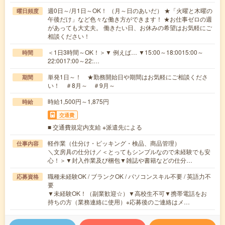
週0日～/月1日～OK！ （月～日のあいだ） ★「火曜と木曜の
曜日頻度
午後だけ」など色々な働き方ができます！ ★お仕事ゼロの週
があっても大丈夫。 働きたい日、お休みの希望はお気軽にご
相談ください！
＜1日3時間～OK！＞▼ 例えば… ▼15:00～18:0015:00～
時間
22:0017:00～22:…
単発1日～！ ★勤務開始日や期間はお気軽にご相談くださ
期間
い！ ＃8月～ ＃9月～
時給1,500円～1,875円
時給
交通費
■ 交通費規定内支給 ※派遣先による
軽作業（仕分け・ピッキング・検品、商品管理）
仕事内容
＼文房具の仕分け／＜とってもシンプルなので未経験でも安
心！＞▼封入作業及び梱包▼雑誌や書籍などの仕分…
職種未経験OK / ブランクOK / パソコンスキル不要 / 英語力不
応募資格
要
▼未経験OK！（副業歓迎☆）▼高校生不可▼携帯電話をお
持ちの方（業務連絡に使用）※応募後のご連絡はメ…