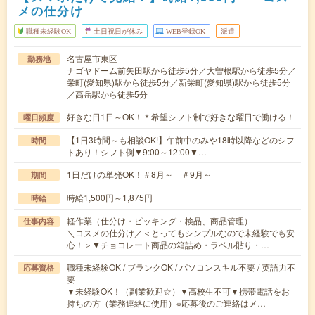
メの仕分け
職種未経験OK
土日祝日が休み
WEB登録OK
派遣
名古屋市東区
勤務地
ナゴヤドーム前矢田駅から徒歩5分／大曽根駅から徒歩5分／
栄町(愛知県)駅から徒歩5分／新栄町(愛知県)駅から徒歩5分
／高岳駅から徒歩5分
好きな日1日～OK！＊希望シフト制で好きな曜日で働ける！
曜日頻度
【1日3時間～も相談OK!】午前中のみや18時以降などのシフ
時間
トあり！シフト例▼9:00～12:00▼…
1日だけの単発OK！＃8月～ ＃9月～
期間
時給1,500円～1,875円
時給
軽作業（仕分け・ピッキング・検品、商品管理）
仕事内容
＼コスメの仕分け／＜とってもシンプルなので未経験でも安
心！＞▼チョコレート商品の箱詰め・ラベル貼り・…
職種未経験OK / ブランクOK / パソコンスキル不要 / 英語力不
応募資格
要
▼未経験OK！（副業歓迎☆）▼高校生不可▼携帯電話をお
持ちの方（業務連絡に使用）※応募後のご連絡はメ…