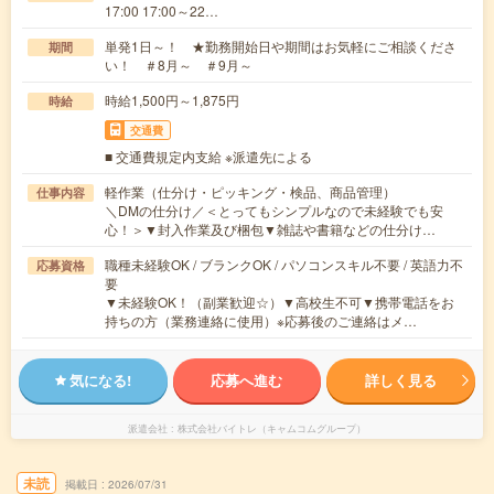
17:00 17:00～22…
単発1日～！ ★勤務開始日や期間はお気軽にご相談くださ
期間
い！ ＃8月～ ＃9月～
時給1,500円～1,875円
時給
交通費
■ 交通費規定内支給 ※派遣先による
軽作業（仕分け・ピッキング・検品、商品管理）
仕事内容
＼DMの仕分け／＜とってもシンプルなので未経験でも安
心！＞▼封入作業及び梱包▼雑誌や書籍などの仕分け…
職種未経験OK / ブランクOK / パソコンスキル不要 / 英語力不
応募資格
要
▼未経験OK！（副業歓迎☆）▼高校生不可▼携帯電話をお
持ちの方（業務連絡に使用）※応募後のご連絡はメ…
気になる!
応募へ進む
詳しく見る
派遣会社
株式会社バイトレ（キャムコムグループ）
未読
掲載日
2026/07/31