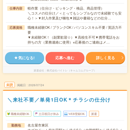
軽作業（仕分け・ピッキング・検品、商品管理）
仕事内容
＼コスメの仕分け／＜とってもシンプルなので未経験でも安
心！＞▼封入作業及び梱包▼雑誌や書籍などの仕分…
職種未経験OK / ブランクOK / パソコンスキル不要 / 英語力不
応募資格
要
▼未経験OK！（副業歓迎☆）▼高校生不可▼携帯電話をお
持ちの方（業務連絡に使用）※応募後のご連絡はメ…
気になる!
応募へ進む
詳しく見る
派遣会社
株式会社バイトレ（キャムコムグループ）
未読
掲載日
2026/07/24
＼来社不要／単発1日OK＊チラシの仕分け
職種未経験OK
土日祝日が休み
WEB登録OK
派遣
名古屋市東区
勤務地
ナゴヤドーム前矢田駅から徒歩5分／大曽根駅から徒歩5分／