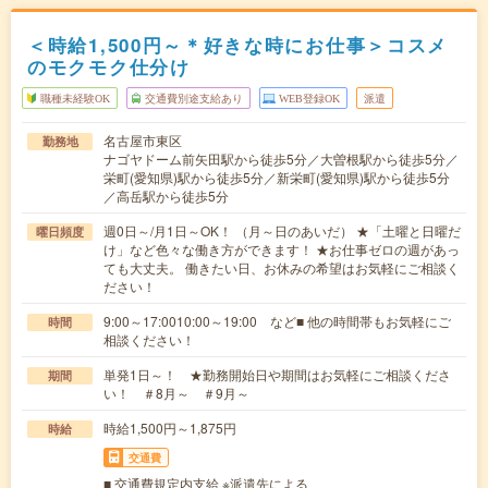
＜時給1,500円～＊好きな時にお仕事＞コスメ
のモクモク仕分け
職種未経験OK
交通費別途支給あり
WEB登録OK
派遣
名古屋市東区
勤務地
ナゴヤドーム前矢田駅から徒歩5分／大曽根駅から徒歩5分／
栄町(愛知県)駅から徒歩5分／新栄町(愛知県)駅から徒歩5分
／高岳駅から徒歩5分
週0日～/月1日～OK！ （月～日のあいだ） ★「土曜と日曜だ
曜日頻度
け」など色々な働き方ができます！ ★お仕事ゼロの週があっ
ても大丈夫。 働きたい日、お休みの希望はお気軽にご相談く
ださい！
9:00～17:0010:00～19:00 など■ 他の時間帯もお気軽にご
時間
相談ください！
単発1日～！ ★勤務開始日や期間はお気軽にご相談くださ
期間
い！ ＃8月～ ＃9月～
時給1,500円～1,875円
時給
交通費
■ 交通費規定内支給 ※派遣先による