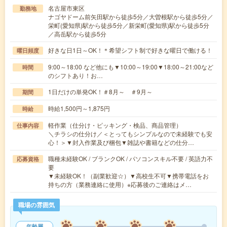
名古屋市東区
勤務地
ナゴヤドーム前矢田駅から徒歩5分／大曽根駅から徒歩5分／
栄町(愛知県)駅から徒歩5分／新栄町(愛知県)駅から徒歩5分
／高岳駅から徒歩5分
好きな日1日～OK！＊希望シフト制で好きな曜日で働ける！
曜日頻度
9:00～18:00 など他にも▼10:00～19:00▼18:00～21:00など
時間
のシフトあり！お…
1日だけの単発OK！＃8月～ ＃9月～
期間
時給1,500円～1,875円
時給
軽作業（仕分け・ピッキング・検品、商品管理）
仕事内容
＼チラシの仕分け／＜とってもシンプルなので未経験でも安
心！＞▼封入作業及び梱包▼雑誌や書籍などの仕分…
職種未経験OK / ブランクOK / パソコンスキル不要 / 英語力不
応募資格
要
▼未経験OK！（副業歓迎☆）▼高校生不可▼携帯電話をお
持ちの方（業務連絡に使用）※応募後のご連絡はメ…
職場の雰囲気
年齢層