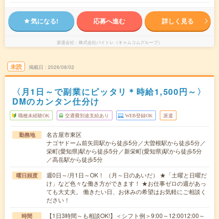
気になる!
応募へ進む
詳しく見る
派遣会社
株式会社バイトレ（キャムコムグループ）
未読
掲載日
2026/08/02
〈月1日～で副業にピッタリ＊時給1,500円～〉
DMのカンタン仕分け
職種未経験OK
交通費別途支給あり
WEB登録OK
派遣
名古屋市東区
勤務地
ナゴヤドーム前矢田駅から徒歩5分／大曽根駅から徒歩5分／
栄町(愛知県)駅から徒歩5分／新栄町(愛知県)駅から徒歩5分
／高岳駅から徒歩5分
週0日～/月1日～OK！ （月～日のあいだ） ★「土曜と日曜だ
曜日頻度
け」など色々な働き方ができます！ ★お仕事ゼロの週があっ
ても大丈夫。 働きたい日、お休みの希望はお気軽にご相談く
ださい！
【1日3時間～も相談OK!】＜シフト例＞9:00～12:0012:00～
時間