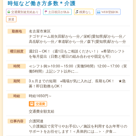
時短など働き方多数＊介護
交通費別途支給あり
土日祝日が休み
残業なし
WEB登録OK
派遣
名古屋市東区
勤務地
ナゴヤドーム前矢田駅から---分／栄町(愛知県)駅から---分／
高岳駅から---分／車道駅から---分／森下(愛知県)駅から---分
週2日～OK！（週1日もご相談ください！） ※希望のシフト
曜日頻度
を毎月提出（日数と曜日の組み合わせや固定も可）
≪シフト例≫10:00～15:00（実働5時間）12:00～17:00（実
時間
働5時間）上記シフト以外に…
3ヵ月までの短期 ※職場が気に入れば、長期もOK！ ★急
期間
募！即日勤務もOK！
時給1650円～
時給
交通費
交通費全額支給
介護関連
仕事内容
＼介護施設で見守りやお手伝い／施設を利用するお年寄りの
サポートをお任せします！＜具体的には…＞・夕食…