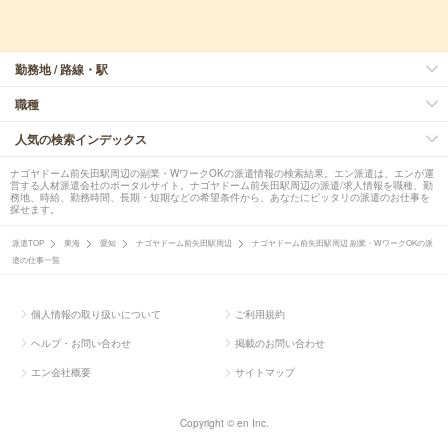
勤務地 / 路線・駅
職種
人気の検索インデックス
ナゴヤドーム前矢田駅周辺の副業・WワークOKの派遣情報の検索結果。エン派遣は、エンが運
営する人材派遣会社のポータルサイト。ナゴヤドーム前矢田駅周辺の派遣/求人情報を職種、勤
務地、時給、勤務時間、長期・短期などの希望条件から、あなたにピッタリの派遣のお仕事を
探せます。
派遣TOP
東海
愛知
ナゴヤドーム前矢田駅周辺
ナゴヤドーム前矢田駅周辺 副業・WワークOKの派
遣の仕事一覧
個人情報の取り扱いについて
ご利用規約
ヘルプ・お問い合わせ
掲載のお問い合わせ
エン会社概要
サイトマップ
Copyright © en Inc.