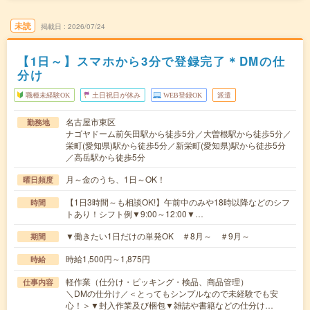
未読
掲載日
2026/07/24
【1日～】スマホから3分で登録完了＊DMの仕
分け
職種未経験OK
土日祝日が休み
WEB登録OK
派遣
名古屋市東区
勤務地
ナゴヤドーム前矢田駅から徒歩5分／大曽根駅から徒歩5分／
栄町(愛知県)駅から徒歩5分／新栄町(愛知県)駅から徒歩5分
／高岳駅から徒歩5分
月～金のうち、1日～OK！
曜日頻度
【1日3時間～も相談OK!】午前中のみや18時以降などのシフ
時間
トあり！シフト例▼9:00～12:00▼…
▼働きたい1日だけの単発OK ＃8月～ ＃9月～
期間
時給1,500円～1,875円
時給
軽作業（仕分け・ピッキング・検品、商品管理）
仕事内容
＼DMの仕分け／＜とってもシンプルなので未経験でも安
心！＞▼封入作業及び梱包▼雑誌や書籍などの仕分け…