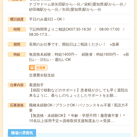
ナゴヤドーム前矢田駅から---分／栄町(愛知県)駅から---分／
砂田橋駅から---分／矢田(愛知県)駅から---分
平日のみ週3日～OK！
曜日頻度
下記時間帯よりご相談OK07:30-16:30 / 08:00-17:00 /
時間
08:30-17:3…
長期のお仕事です。開始日はご相談ください！ ※急募
期間
無資格未経験：時給1400円～ 経験者：時給1600円～ ※前
時給
払い・日払い・週払いOK
交通費
交通費全額支給
看護助手
仕事内容
【病院で移動などのサポート】患者様が少しでも早く退院出
来るように、暮らしのちょっとしたサポートをお願…
職種未経験OK / ブランクOK / パソコンスキル不要 / 英語力不
応募資格
要
【無資格・未経験OK】＊年齢・学歴不問！履歴書不要！＊
10名以上採用予定≪資格取得支援制度あり≫受講…
職場の雰囲気