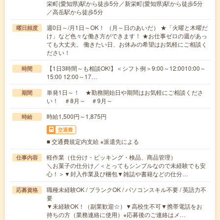
栄町(愛知県)駅から徒歩5分／新栄町(愛知県)駅から徒歩5分
／高岳駅から徒歩5分
週0日～/月1日～OK！ （月～日のあいだ） ★「火曜と木曜だ
曜日頻度
け」など色々な働き方ができます！ ★お仕事ゼロの週があっ
ても大丈夫。 働きたい日、お休みの希望はお気軽にご相談く
ださい！
【1日3時間～も相談OK!】＜シフト例＞9:00～12:0010:00～
時間
15:00 12:00～17…
単発1日～！ ★勤務開始日や期間はお気軽にご相談くださ
期間
い！ ＃8月～ ＃9月～
時給1,500円～1,875円
時給
交通費
■ 交通費規定内支給 ※派遣先による
軽作業（仕分け・ピッキング・検品、商品管理）
仕事内容
＼お菓子の仕分け／＜とってもシンプルなので未経験でも安
心！＞▼封入作業及び梱包▼雑誌や書籍などの仕分…
職種未経験OK / ブランクOK / パソコンスキル不要 / 英語力不
応募資格
要
▼未経験OK！（副業歓迎☆）▼高校生不可▼携帯電話をお
持ちの方（業務連絡に使用）※応募後のご連絡はメ…