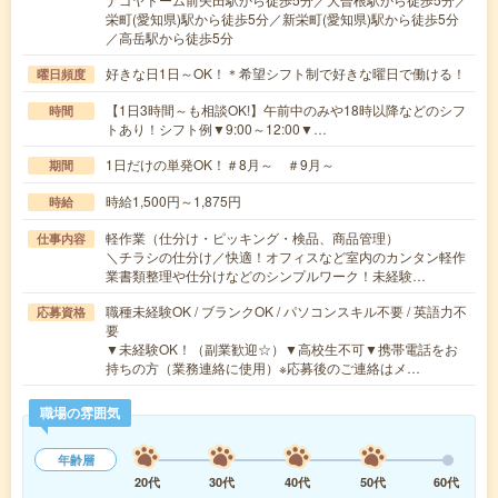
栄町(愛知県)駅から徒歩5分／新栄町(愛知県)駅から徒歩5分
／高岳駅から徒歩5分
好きな日1日～OK！＊希望シフト制で好きな曜日で働ける！
曜日頻度
【1日3時間～も相談OK!】午前中のみや18時以降などのシフ
時間
トあり！シフト例▼9:00～12:00▼…
1日だけの単発OK！＃8月～ ＃9月～
期間
時給1,500円～1,875円
時給
軽作業（仕分け・ピッキング・検品、商品管理）
仕事内容
＼チラシの仕分け／快適！オフィスなど室内のカンタン軽作
業書類整理や仕分けなどのシンプルワーク！未経験…
職種未経験OK / ブランクOK / パソコンスキル不要 / 英語力不
応募資格
要
▼未経験OK！（副業歓迎☆）▼高校生不可▼携帯電話をお
持ちの方（業務連絡に使用）※応募後のご連絡はメ…
職場の雰囲気
年齢層
20代
30代
40代
50代
60代