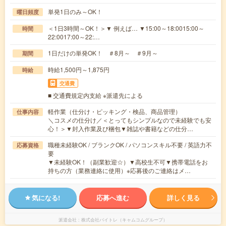
単発1日のみ～OK！
曜日頻度
＜1日3時間～OK！＞▼ 例えば… ▼15:00～18:0015:00～
時間
22:0017:00～22:…
1日だけの単発OK！ ＃8月～ ＃9月～
期間
時給1,500円～1,875円
時給
交通費
■ 交通費規定内支給 ※派遣先による
軽作業（仕分け・ピッキング・検品、商品管理）
仕事内容
＼コスメの仕分け／＜とってもシンプルなので未経験でも安
心！＞▼封入作業及び梱包▼雑誌や書籍などの仕分…
職種未経験OK / ブランクOK / パソコンスキル不要 / 英語力不
応募資格
要
▼未経験OK！（副業歓迎☆）▼高校生不可▼携帯電話をお
持ちの方（業務連絡に使用）※応募後のご連絡はメ…
気になる!
応募へ進む
詳しく見る
派遣会社
株式会社バイトレ（キャムコムグループ）