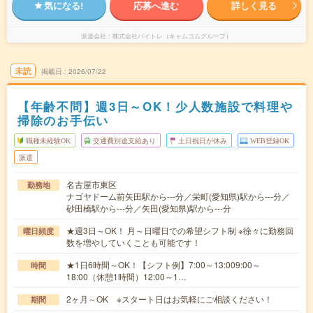
気になる!
応募へ進む
詳しく見る
派遣会社
株式会社バイトレ（キャムコムグループ）
未読
掲載日
2026/07/22
【年齢不問】週3日～OK！少人数施設で料理や
掃除のお手伝い
職種未経験OK
交通費別途支給あり
土日祝日が休み
WEB登録OK
派遣
名古屋市東区
勤務地
ナゴヤドーム前矢田駅から---分／栄町(愛知県)駅から---分／
砂田橋駅から---分／矢田(愛知県)駅から---分
★週3日～OK！ 月～日曜日での希望シフト制 ※徐々に勤務回
曜日頻度
数を増やしていくことも可能です！
★1日6時間～OK！【シフト例】7:00～13:009:00～
時間
18:00（休憩1時間）12:00～1…
2ヶ月～OK ※スタート日はお気軽にご相談ください！
期間