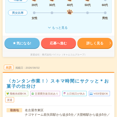
20代
30代
40代
50代
60代
男女比率
女性
男性
もっと見る
気になる!
応募へ進む
詳しく見る
派遣会社
株式会社バイトレ（キャムコムグループ）
未読
掲載日
2026/08/02
〈カンタン作業！〉スキマ時間にサクッと＊お
菓子の仕分け
職種未経験OK
交通費別途支給あり
土日祝日が休み
WEB登録OK
派遣
名古屋市東区
勤務地
ナゴヤドーム前矢田駅から徒歩5分／大曽根駅から徒歩5分／