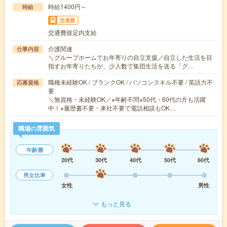
時給1400円～
時給
交通費
交通費規定内支給
介護関連
仕事内容
＼グループホームでお年寄りの自立支援／自立した生活を目
指すお年寄りたちが、少人数で集団生活を送る「グ…
職種未経験OK / ブランクOK / パソコンスキル不要 / 英語力不
応募資格
要
＼無資格・未経験OK／※年齢不問※50代・60代の方も活躍
中！※履歴書不要・来社不要で電話相談もOK…
職場の雰囲気
年齢層
20代
30代
40代
50代
60代
男女比率
女性
男性
もっと見る