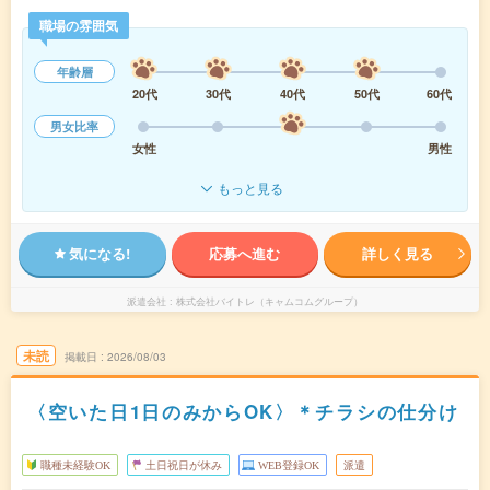
職場の雰囲気
年齢層
20代
30代
40代
50代
60代
男女比率
女性
男性
もっと見る
気になる!
応募へ進む
詳しく見る
派遣会社
株式会社バイトレ（キャムコムグループ）
未読
掲載日
2026/08/03
〈空いた日1日のみからOK〉＊チラシの仕分け
職種未経験OK
土日祝日が休み
WEB登録OK
派遣