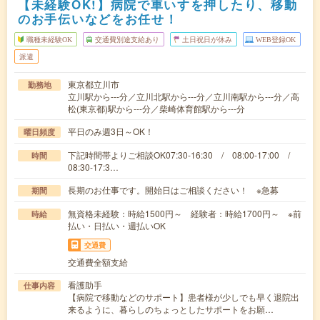
【未経験OK!】病院で車いすを押したり、移動
のお手伝いなどをお任せ！
職種未経験OK
交通費別途支給あり
土日祝日が休み
WEB登録OK
派遣
東京都立川市
勤務地
立川駅から---分／立川北駅から---分／立川南駅から---分／高
松(東京都)駅から---分／柴崎体育館駅から---分
平日のみ週3日～OK！
曜日頻度
下記時間帯よりご相談OK07:30-16:30 / 08:00-17:00 /
時間
08:30-17:3…
長期のお仕事です。開始日はご相談ください！ ※急募
期間
無資格未経験：時給1500円～ 経験者：時給1700円～ ※前
時給
払い・日払い・週払いOK
交通費
交通費全額支給
看護助手
仕事内容
【病院で移動などのサポート】患者様が少しでも早く退院出
来るように、暮らしのちょっとしたサポートをお願…