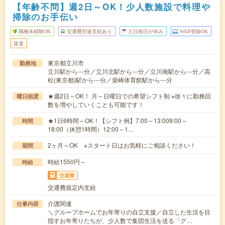
【年齢不問】週2日～OK！少人数施設で料理や
掃除のお手伝い
職種未経験OK
交通費別途支給あり
土日祝日が休み
WEB登録OK
派遣
東京都立川市
勤務地
立川駅から---分／立川北駅から---分／立川南駅から---分／高
松(東京都)駅から---分／柴崎体育館駅から---分
★週2日～OK！ 月～日曜日での希望シフト制 ※徐々に勤務回
曜日頻度
数を増やしていくことも可能です！
★1日6時間～OK！【シフト例】7:00～13:009:00～
時間
18:00（休憩1時間）12:00～1…
2ヶ月～OK ※スタート日はお気軽にご相談ください！
期間
時給1550円～
時給
交通費
交通費規定内支給
介護関連
仕事内容
＼グループホームでお年寄りの自立支援／自立した生活を目
指すお年寄りたちが、少人数で集団生活を送る「グ…