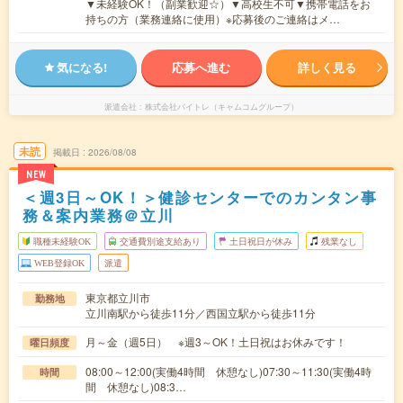
▼未経験OK！（副業歓迎☆）▼高校生不可▼携帯電話をお
持ちの方（業務連絡に使用）※応募後のご連絡はメ…
気になる!
応募へ進む
詳しく見る
派遣会社
株式会社バイトレ（キャムコムグループ）
未読
掲載日
2026/08/08
NEW
＜週3日～OK！＞健診センターでのカンタン事
務＆案内業務＠立川
職種未経験OK
交通費別途支給あり
土日祝日が休み
残業なし
WEB登録OK
派遣
東京都立川市
勤務地
立川南駅から徒歩11分／西国立駅から徒歩11分
月～金（週5日） ※週3～OK！土日祝はお休みです！
曜日頻度
08:00～12:00(実働4時間 休憩なし)07:30～11:30(実働4時
時間
間 休憩なし)08:3…