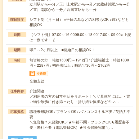
立川駅から---分／玉川上水駅から---分／武蔵砂川駅から---分
／立川南駅から---分／西国立駅から---分
シフト制（月～日） ※平日のみなどの相談もOK ※週3なども
曜日頻度
相談OK
【シフト例】07:00～16:0009:00～18:0017:00～09:00※ 上記
時間
は一例です！そ…
即日～2ヶ月以上 ■開始日の相談OK！
期間
無資格の方：時給1530円～1912円 / 介護福祉士：時給1830
時給
円～2287円 / 初任者以上：時給1730円～2162円
交通費
全額支給
介護関連
仕事内容
／利用者の方の日常生活をサポート！＼▽具体的には…・買
い物や散歩に付き添ったり・折り紙や体操などのレ…
職種未経験OK / ブランクOK / パソコンスキル不要 / 英語力不
応募資格
要
＼無資格＊未経験OK／★年齢不問・ブランクOK★履歴書不
要・来社不要（電話登録OK）★社会保険完備＼…