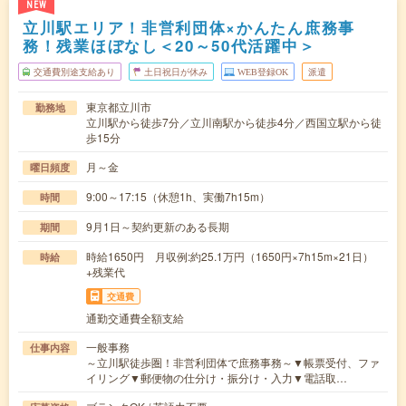
NEW
立川駅エリア！非営利団体×かんたん庶務事
務！残業ほぼなし＜20～50代活躍中＞
交通費別途支給あり
土日祝日が休み
WEB登録OK
派遣
東京都立川市
勤務地
立川駅から徒歩7分／立川南駅から徒歩4分／西国立駅から徒
歩15分
月～金
曜日頻度
9:00～17:15（休憩1h、実働7h15m）
時間
9月1日～契約更新のある長期
期間
時給1650円 月収例:約25.1万円（1650円×7h15m×21日）
時給
+残業代
交通費
通勤交通費全額支給
一般事務
仕事内容
～立川駅徒歩圏！非営利団体で庶務事務～▼帳票受付、ファ
イリング▼郵便物の仕分け・振分け・入力▼電話取…