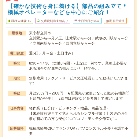
【確かな技術を身に着ける】部品の組み立て＊
機械オペレーターなどを中心にご紹介！
職種未経験OK
交通費別途支給あり
土日祝日が休み
無期雇用派遣
東京都立川市
勤務地
立川駅から---分／玉川上水駅から---分／武蔵砂川駅から---分
／立川南駅から---分／西国立駅から---分
週5日／月～金（土日休み）
曜日頻度
8:30～17:30（実働8時間）※上記は一例です。業務上必要が
時間
ある場合や配属先の都合により、時間帯…
無期雇用（テクノ・サービスの正社員として勤務いただきま
期間
す）
月給23万円～28万円 ★配属先が変更となった際の待機期間
時給
も給与が発生！ ※給与は経験などを考慮して決定します
軽作業（仕分け・ピッキング・検品、商品管理）
仕事内容
【未経験歓迎＊すぐ覚えられるシンプル作業！】製造のお仕
事が初めての方も安心〇コツコツ・モクモク作業が…
職種未経験OK / ブランクOK / パソコンスキル不要 / 英語力不
応募資格
要