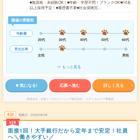
■無資格・未経験OK！■年齢・学歴不問！ブランクOK!■10名
以上採用予定！■履歴書不要■社会保険完…
職場の雰囲気
年齢層
20代
30代
40代
50代
60代
男女比率
女性
男性
もっと見る
気になる!
応募へ進む
詳しく見る
派遣会社
日研トータルソーシング株式会社 メディカルケア事業部
未読
掲載日
2026/08/08
NEW
面接1回！大手銀行だから定年まで安定！社員
へ＼働きやすい／