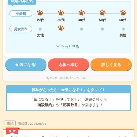
職場の雰囲気
年齢層
20代
30代
40代
50代
60代
男女比率
女性
男性
もっと見る
気になる!
応募へ進む
詳しく見る
派遣会社
株式会社ニッソーネット
興味があったら「★気になる！」をタップ！
「気になる！」を押しておくと、派遣会社から
「面談確約」
や
「応募歓迎」
が届きます！
未読
掲載日
2026/08/08
NEW