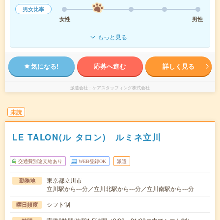
男女比率
女性
男性
もっと見る
気になる!
応募へ進む
詳しく見る
派遣会社
ケアスタッフィング株式会社
未読
LE TALON(ル タロン) ルミネ立川
交通費別途支給あり
WEB登録OK
派遣
東京都立川市
勤務地
立川駅から---分／立川北駅から---分／立川南駅から---分
シフト制
曜日頻度