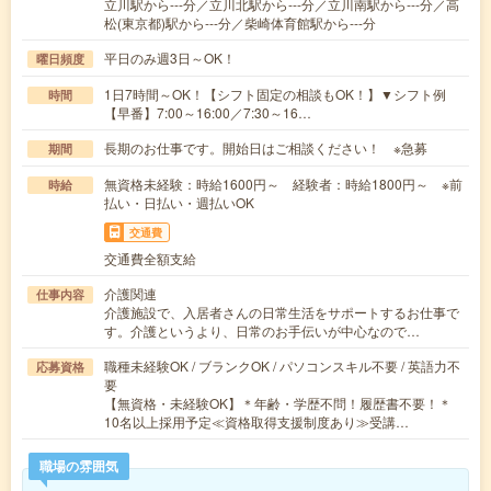
立川駅から---分／立川北駅から---分／立川南駅から---分／高
松(東京都)駅から---分／柴崎体育館駅から---分
平日のみ週3日～OK！
曜日頻度
1日7時間～OK！【シフト固定の相談もOK！】▼シフト例
時間
【早番】7:00～16:00／7:30～16…
長期のお仕事です。開始日はご相談ください！ ※急募
期間
無資格未経験：時給1600円～ 経験者：時給1800円～ ※前
時給
払い・日払い・週払いOK
交通費
交通費全額支給
介護関連
仕事内容
介護施設で、入居者さんの日常生活をサポートするお仕事で
す。介護というより、日常のお手伝いが中心なので…
職種未経験OK / ブランクOK / パソコンスキル不要 / 英語力不
応募資格
要
【無資格・未経験OK】＊年齢・学歴不問！履歴書不要！＊
10名以上採用予定≪資格取得支援制度あり≫受講…
職場の雰囲気