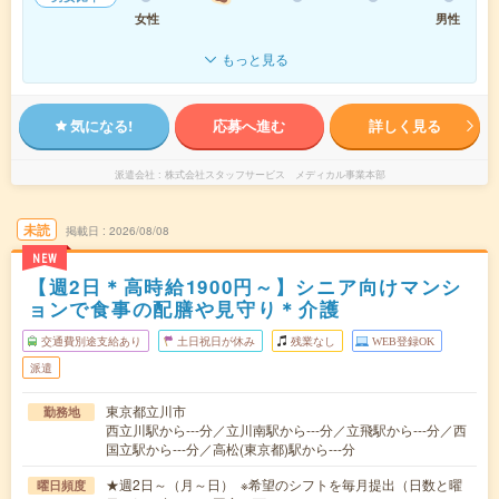
女性
男性
もっと見る
気になる!
応募へ進む
詳しく見る
派遣会社
株式会社スタッフサービス メディカル事業本部
未読
掲載日
2026/08/08
NEW
【週2日＊高時給1900円～】シニア向けマンシ
ョンで食事の配膳や見守り＊介護
交通費別途支給あり
土日祝日が休み
残業なし
WEB登録OK
派遣
東京都立川市
勤務地
西立川駅から---分／立川南駅から---分／立飛駅から---分／西
国立駅から---分／高松(東京都)駅から---分
★週2日～（月～日） ※希望のシフトを毎月提出（日数と曜
曜日頻度