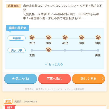
職種未経験OK / ブランクOK / パソコンスキル不要 / 英語力不
応募資格
要
＼無資格・未経験OK／※年齢不問※50代・60代の方も活躍
中！※履歴書不要・来社不要で電話相談もOK…
職場の雰囲気
年齢層
20代
30代
40代
50代
60代
男女比率
女性
男性
もっと見る
気になる!
応募へ進む
詳しく見る
派遣会社
株式会社スタッフサービス メディカル事業本部
未読
掲載日
2026/08/08
NEW