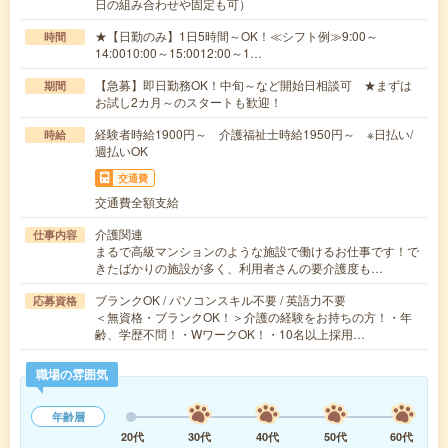
日の組み合わせや固定も可）
★【日勤のみ】1日5時間～OK！≪シフト例≫9:00～
時間
14:0010:00～15:0012:00～1…
【急募】即日勤務OK！中旬～など開始日相談可 ★まずは
期間
お試し2カ月～のスタートも歓迎！
経験者時給1900円～ 介護福祉士時給1950円～ ※日払い/
時給
週払いOK
交通費
交通費全額支給
介護関連
仕事内容
まるで高級マンションのような施設で働けるお仕事です！で
きたばかりの施設が多く、利用者さんの要介護度も…
ブランクOK / パソコンスキル不要 / 英語力不要
応募資格
＜無資格・ブランクOK！＞介護の経験をお持ちの方！・年
齢、学歴不問！・WワークOK！・10名以上採用…
職場の雰囲気
年齢層
20代
30代
40代
50代
60代