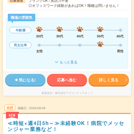
ブランクOK / 英語力不要
応募資格
◎オフィスワーク経験があればOK！職種は問いません！
職場の雰囲気
年齢層
20代
30代
40代
50代
60代
男女比率
女性
男性
もっと見る
気になる!
応募へ進む
詳しく見る
派遣会社
株式会社アヴァンティスタッフ
未読
掲載日
2026/08/08
NEW
≪時短×週4日5h～≫未経験OK！病院でメッセ
ンジャー業務など！