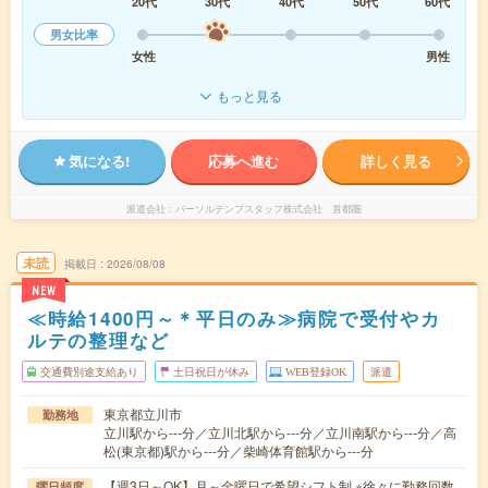
20代
30代
40代
50代
60代
男女比率
女性
男性
もっと見る
気になる!
応募へ進む
詳しく見る
派遣会社
パーソルテンプスタッフ株式会社 首都圏
未読
掲載日
2026/08/08
NEW
≪時給1400円～＊平日のみ≫病院で受付やカ
ルテの整理など
交通費別途支給あり
土日祝日が休み
WEB登録OK
派遣
東京都立川市
勤務地
立川駅から---分／立川北駅から---分／立川南駅から---分／高
松(東京都)駅から---分／柴崎体育館駅から---分
【週3日～OK】月～金曜日で希望シフト制 ※徐々に勤務回数
曜日頻度