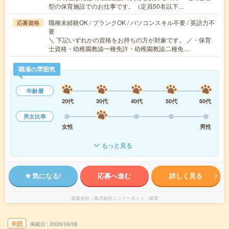
型の保育施設でのお仕事です。（定員50名以下…
職種未経験OK / ブランクOK / パソコンスキル不要 / 英語力不
応募資格
要
＼ 下記いずれかの資格をお持ちの方が対象です。 ／・保育
士資格・幼稚園教諭一種免許・幼稚園教諭二種免…
職場の雰囲気
年齢層
20代
30代
40代
50代
60代
男女比率
女性
男性
もっと見る
気になる!
応募へ進む
詳しく見る
派遣会社
株式会社ニッソーネット 保育
未読
掲載日
2026/08/08