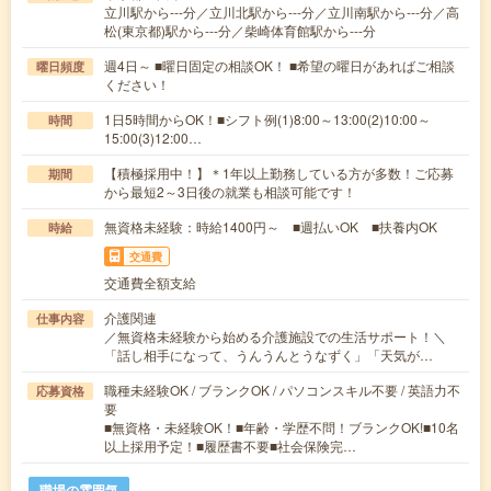
立川駅から---分／立川北駅から---分／立川南駅から---分／高
松(東京都)駅から---分／柴崎体育館駅から---分
週4日～ ■曜日固定の相談OK！ ■希望の曜日があればご相談
曜日頻度
ください！
1日5時間からOK！■シフト例(1)8:00～13:00(2)10:00～
時間
15:00(3)12:00…
【積極採用中！】＊1年以上勤務している方が多数！ご応募
期間
から最短2～3日後の就業も相談可能です！
無資格未経験：時給1400円～ ■週払いOK ■扶養内OK
時給
交通費
交通費全額支給
介護関連
仕事内容
／無資格未経験から始める介護施設での生活サポート！＼
「話し相手になって、うんうんとうなずく」「天気が…
職種未経験OK / ブランクOK / パソコンスキル不要 / 英語力不
応募資格
要
■無資格・未経験OK！■年齢・学歴不問！ブランクOK!■10名
以上採用予定！■履歴書不要■社会保険完…
職場の雰囲気