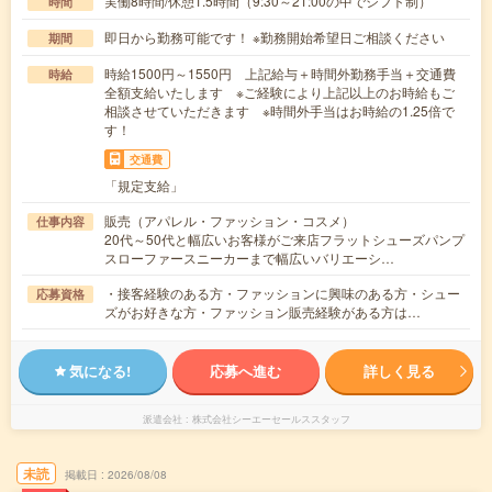
実働8時間/休憩1.5時間（9:30～21:00の中でシフト制）
時間
即日から勤務可能です！ ※勤務開始希望日ご相談ください
期間
時給1500円～1550円 上記給与＋時間外勤務手当＋交通費
時給
全額支給いたします ※ご経験により上記以上のお時給もご
相談させていただきます ※時間外手当はお時給の1.25倍で
す！
交通費
「規定支給」
販売（アパレル・ファッション・コスメ）
仕事内容
20代～50代と幅広いお客様がご来店フラットシューズパンプ
スローファースニーカーまで幅広いバリエーシ…
・接客経験のある方・ファッションに興味のある方・シュー
応募資格
ズがお好きな方・ファッション販売経験がある方は…
気になる!
応募へ進む
詳しく見る
派遣会社
株式会社シーエーセールススタッフ
未読
掲載日
2026/08/08