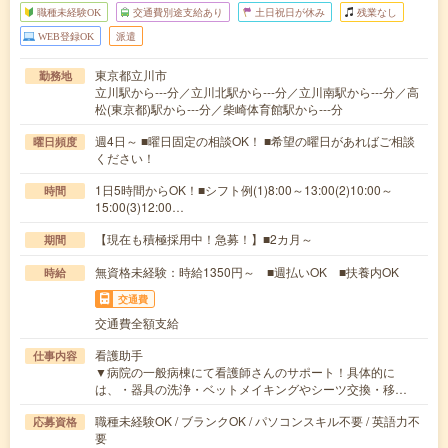
職種未経験OK
交通費別途支給あり
土日祝日が休み
残業なし
WEB登録OK
派遣
東京都立川市
勤務地
立川駅から---分／立川北駅から---分／立川南駅から---分／高
松(東京都)駅から---分／柴崎体育館駅から---分
週4日～ ■曜日固定の相談OK！ ■希望の曜日があればご相談
曜日頻度
ください！
1日5時間からOK！■シフト例(1)8:00～13:00(2)10:00～
時間
15:00(3)12:00…
【現在も積極採用中！急募！】■2カ月～
期間
無資格未経験：時給1350円～ ■週払いOK ■扶養内OK
時給
交通費
交通費全額支給
看護助手
仕事内容
▼病院の一般病棟にて看護師さんのサポート！具体的に
は、・器具の洗浄・ベットメイキングやシーツ交換・移…
職種未経験OK / ブランクOK / パソコンスキル不要 / 英語力不
応募資格
要