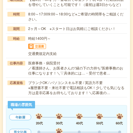
を増やしていくことも可能です！（最初は週3日からなど）
8:00～17:009:00～18:00など※ご希望の時間帯をご相談くだ
時間
さい。
2ヶ月～OK ※スタート日はお気軽にご相談ください！
期間
時給1400円～
時給
交通費
交通費規定内支給
医療事務・病院受付
仕事内容
／看護師さん、お医者さんの“縁の下の力持ち”医療事務のお
仕事になります！＼▽具体的には…・受付で患者…
ブランクOK / パソコンスキル不要 / 英語力不要
応募資格
※履歴書不要・来社不要で電話相談もOK！少しでも気になる
方は是非応募をお待ちしております！＼応募後の…
職場の雰囲気
年齢層
20代
30代
40代
50代
60代
男女比率