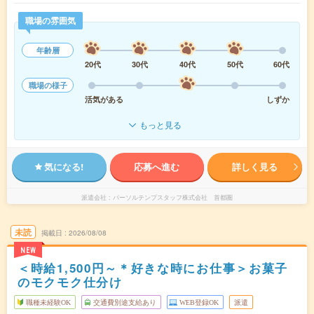
職場の雰囲気
年齢層
20代
30代
40代
50代
60代
職場の様子
活気がある
しずか
もっと見る
気になる!
応募へ進む
詳しく見る
派遣会社
パーソルテンプスタッフ株式会社 首都圏
未読
掲載日
2026/08/08
NEW
＜時給1,500円～＊好きな時にお仕事＞お菓子
のモクモク仕分け
職種未経験OK
交通費別途支給あり
WEB登録OK
派遣