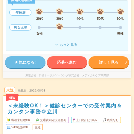
年齢層
20代
30代
40代
50代
60代
男女比率
女性
男性
もっと見る
気になる!
応募へ進む
詳しく見る
派遣会社
日研トータルソーシング株式会社 メディカルケア事業部
未読
掲載日
2026/08/08
NEW
＜未経験OK！＞健診センターでの受付案内＆
カンタン事務＠立川
職種未経験OK
交通費別途支給あり
土日祝日が休み
残業なし
WEB登録OK
派遣