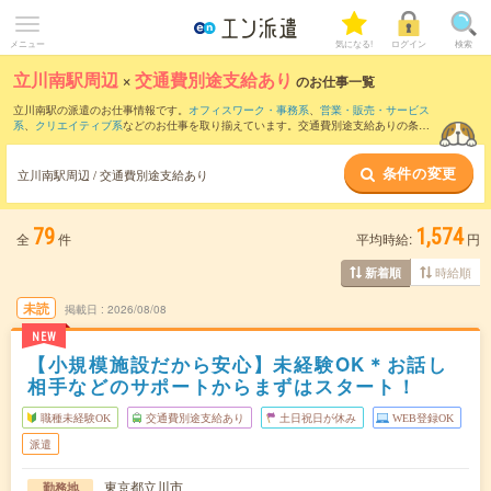
メニュー
気になる!
ログイン
検索
立川南駅周辺
×
交通費別途支給あり
のお仕事一覧
立川南駅の派遣のお仕事情報です。
オフィスワーク・事務系
、
営業・販売・サービス
系
、
クリエイティブ系
などのお仕事を取り揃えています。交通費別途支給ありの条件
の他に、
職種未経験OK
、
友だちと一緒の応募OK
、
残業なし
などのこだわり条件も取
り揃えています。
条件の変更
立川南駅周辺 / 交通費別途支給あり
79
1,574
全
件
平均時給:
円
時給順
新着順
未読
掲載日
2026/08/08
NEW
【小規模施設だから安心】未経験OK＊お話し
相手などのサポートからまずはスタート！
職種未経験OK
交通費別途支給あり
土日祝日が休み
WEB登録OK
派遣
東京都立川市
勤務地