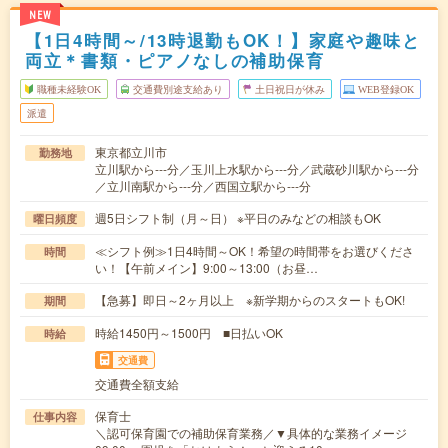
NEW
【1日4時間～/13時退勤もOK！】家庭や趣味と
両立＊書類・ピアノなしの補助保育
職種未経験OK
交通費別途支給あり
土日祝日が休み
WEB登録OK
派遣
東京都立川市
勤務地
立川駅から---分／玉川上水駅から---分／武蔵砂川駅から---分
／立川南駅から---分／西国立駅から---分
週5日シフト制（月～日） ※平日のみなどの相談もOK
曜日頻度
≪シフト例≫1日4時間～OK！希望の時間帯をお選びくださ
時間
い！【午前メイン】9:00～13:00（お昼…
【急募】即日～2ヶ月以上 ※新学期からのスタートもOK!
期間
時給1450円～1500円 ■日払いOK
時給
交通費
交通費全額支給
保育士
仕事内容
＼認可保育園での補助保育業務／▼具体的な業務イメージ