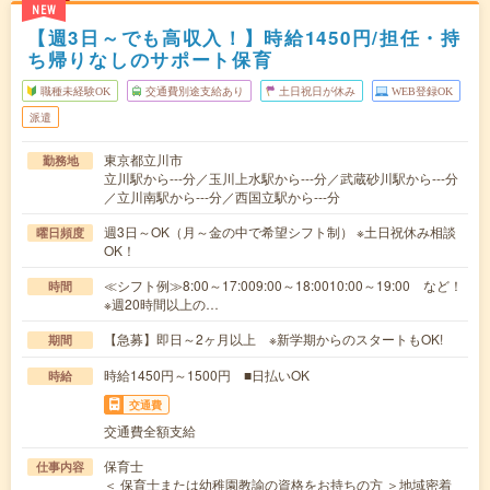
NEW
【週3日～でも高収入！】時給1450円/担任・持
ち帰りなしのサポート保育
職種未経験OK
交通費別途支給あり
土日祝日が休み
WEB登録OK
派遣
東京都立川市
勤務地
立川駅から---分／玉川上水駅から---分／武蔵砂川駅から---分
／立川南駅から---分／西国立駅から---分
週3日～OK（月～金の中で希望シフト制） ※土日祝休み相談
曜日頻度
OK！
≪シフト例≫8:00～17:009:00～18:0010:00～19:00 など！
時間
※週20時間以上の…
【急募】即日～2ヶ月以上 ※新学期からのスタートもOK!
期間
時給1450円～1500円 ■日払いOK
時給
交通費
交通費全額支給
保育士
仕事内容
＜ 保育士または幼稚園教諭の資格をお持ちの方 ＞地域密着