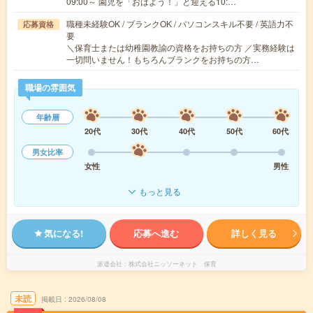
09:00～ 園児を「おはよう！」と迎える10:…
職種未経験OK / ブランクOK / パソコンスキル不要 / 英語力不
応募資格
要
＼保育士または幼稚園教諭の資格をお持ちの方 ／実務経験は
一切問いません！もちろんブランクをお持ちの方…
職場の雰囲気
年齢層
20代
30代
40代
50代
60代
男女比率
女性
男性
もっと見る
気になる!
応募へ進む
詳しく見る
派遣会社
株式会社ニッソーネット 保育
未読
掲載日
2026/08/08