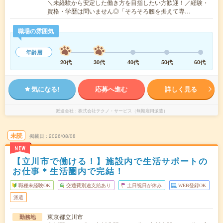
＼未経験から安定した働き方を目指したい方歓迎！／経験・
資格・学歴は問いません◎「そろそろ腰を据えて専…
職場の雰囲気
年齢層
20代
30代
40代
50代
60代
気になる!
応募へ進む
詳しく見る
派遣会社
株式会社テクノ・サービス（無期雇用派遣）
未読
掲載日
2026/08/08
NEW
【立川市で働ける！】施設内で生活サポートの
お仕事＊生活圏内で完結！
職種未経験OK
交通費別途支給あり
土日祝日が休み
WEB登録OK
派遣
東京都立川市
勤務地