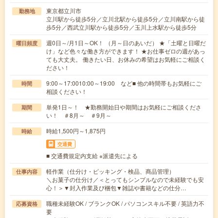
東京都立川市
勤務地
立川駅から徒歩5分／立川北駅から徒歩5分／立川南駅から徒
歩5分／西武立川駅から徒歩5分／玉川上水駅から徒歩5分
週0日～/月1日～OK！ （月～日のあいだ） ★「土曜と日曜だ
曜日頻度
け」など色々な働き方ができます！ ★お仕事ゼロの週があっ
ても大丈夫。 働きたい日、お休みの希望はお気軽にご相談く
ださい！
9:00～17:0010:00～19:00 など■ 他の時間帯もお気軽にご
時間
相談ください！
単発1日～！ ★勤務開始日や期間はお気軽にご相談くださ
期間
い！ ＃8月～ ＃9月～
時給1,500円～1,875円
時給
交通費
■ 交通費規定内支給 ※派遣先による
軽作業（仕分け・ピッキング・検品、商品管理）
仕事内容
＼お菓子の仕分け／＜とってもシンプルなので未経験でも安
心！＞▼封入作業及び梱包▼雑誌や書籍などの仕分…
職種未経験OK / ブランクOK / パソコンスキル不要 / 英語力不
応募資格
要