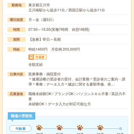
東京都立川市
勤務地
立川南駅から徒歩11分／西国立駅から徒歩11分
月～金（週5日）
曜日頻度
07:30～15:30(実働7時間 休憩1時間)
時間
【急募】即日～長期
期間
時給1450円 月収例 203,000円
時給
交通費
全額支給
医療事務・病院受付
仕事内容
＊健康診断の受診者の受付、会計業務＊受診者のご案内・誘
導＊事務：データ入力＊健診に関する書類準備、発…
職種未経験OK / ブランクOK / パソコンスキル不要 / 英語力不
応募資格
要
未経験OK！データ入力が対応可能な方
職場の雰囲気
年齢層