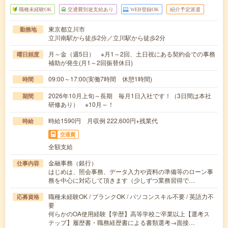
職種未経験OK
交通費別途支給あり
WEB登録OK
紹介予定派遣
東京都立川市
勤務地
立川南駅から徒歩2分／立川駅から徒歩2分
月～金（週5日） ※月1～2回、土日祝にある契約会での事務
曜日頻度
補助が発生(月1～2回振替休日)
09:00～17:00(実働7時間 休憩1時間)
時間
2026年10月上旬～長期 毎月1日入社です！（3日間は本社
期間
研修あり） ※10月～！
時給1590円 月収例 222,600円+残業代
時給
交通費
全額支給
金融事務（銀行）
仕事内容
はじめは、照会事務、データ入力や資料の準備等のローン事
務を中心に対応して頂きます（少しずつ業務習得で…
職種未経験OK / ブランクOK / パソコンスキル不要 / 英語力不
応募資格
要
何らかのOA使用経験【学歴】高等学校ご卒業以上【選考ス
テップ】履歴書・職務経歴書による書類選考→面接…