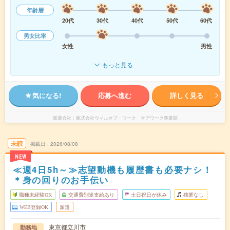
年齢層
20代
30代
40代
50代
60代
男女比率
女性
男性
もっと見る
気になる!
応募へ進む
詳しく見る
派遣会社
株式会社ウィルオブ・ワーク ケアワーク事業部
未読
掲載日
2026/08/08
NEW
≪週4日5h～≫志望動機も履歴書も必要ナシ！
＊身の回りのお手伝い
職種未経験OK
交通費別途支給あり
土日祝日が休み
残業なし
WEB登録OK
派遣
東京都立川市
勤務地