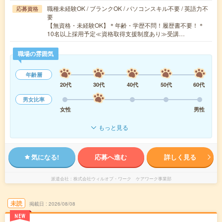
職種未経験OK / ブランクOK / パソコンスキル不要 / 英語力不
応募資格
要
【無資格・未経験OK】＊年齢・学歴不問！履歴書不要！＊
10名以上採用予定≪資格取得支援制度あり≫受講…
職場の雰囲気
年齢層
20代
30代
40代
50代
60代
男女比率
女性
男性
もっと見る
気になる!
応募へ進む
詳しく見る
派遣会社
株式会社ウィルオブ・ワーク ケアワーク事業部
未読
掲載日
2026/08/08
NEW