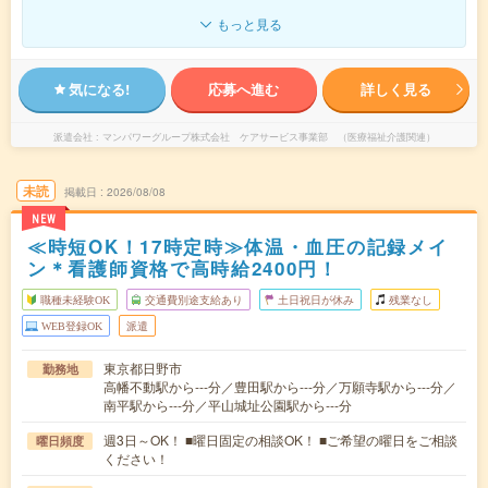
もっと見る
気になる!
応募へ進む
詳しく見る
派遣会社
マンパワーグループ株式会社 ケアサービス事業部 （医療福祉介護関連）
未読
掲載日
2026/08/08
NEW
≪時短OK！17時定時≫体温・血圧の記録メイ
ン＊看護師資格で高時給2400円！
職種未経験OK
交通費別途支給あり
土日祝日が休み
残業なし
WEB登録OK
派遣
東京都日野市
勤務地
高幡不動駅から---分／豊田駅から---分／万願寺駅から---分／
南平駅から---分／平山城址公園駅から---分
週3日～OK！ ■曜日固定の相談OK！ ■ご希望の曜日をご相談
曜日頻度
ください！