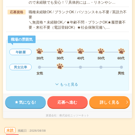
ので未経験でも安心！▽具体的には…・リネンやシ…
職種未経験OK / ブランクOK / パソコンスキル不要 / 英語力不
応募資格
要
＼無資格＊未経験OK／★年齢不問・ブランクOK★履歴書不
要・来社不要（電話登録OK）★社会保険完備＼…
職場の雰囲気
年齢層
20代
30代
40代
50代
60代
男女比率
女性
男性
もっと見る
気になる!
応募へ進む
詳しく見る
派遣会社
株式会社ニッソーネット
未読
掲載日
2026/08/08