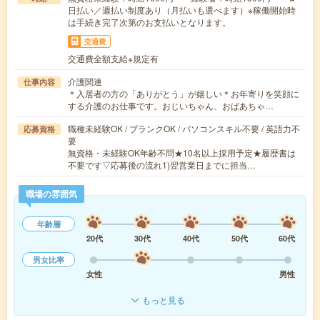
日払い／週払い制度あり（月払いも選べます）※稼働開始時
は手続き完了次第のお支払いとなります。
交通費
交通費全額支給※規定有
介護関連
仕事内容
＊入居者の方の「ありがとう」が嬉しい＊お年寄りを笑顔に
する介護のお仕事です。おじいちゃん、おばあちゃ…
職種未経験OK / ブランクOK / パソコンスキル不要 / 英語力不
応募資格
要
無資格・未経験OK年齢不問★10名以上採用予定★履歴書は
不要です▽応募後の流れ1)翌営業日までに担当…
職場の雰囲気
年齢層
20代
30代
40代
50代
60代
男女比率
女性
男性
もっと見る