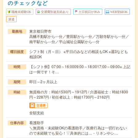
のチェックなど
職種未経験OK
交通費別途支給あり
土日祝日が休み
WEB登録OK
派遣
東京都日野市
勤務地
高幡不動駅から---分／豊田駅から---分／万願寺駅から---分／
南平駅から---分／平山城址公園駅から---分
シフト制（月～日） ※平日のみなどの相談もOK ※週3なども
曜日頻度
相談OK
【シフト例】07:00～16:0009:00～18:0017:00～09:00※ 上記
時間
は一例です！そ…
即日～2ヶ月以上
期間
無資格の方：時給1530円～1912円 / 介護福祉士：時給1830
時給
円～2287円 / 初任者以上：時給1730円～2162円
交通費
全額支給
看護助手
仕事内容
＼無資格・未経験OKの看護助手／医療行為は一切行わない
ので未経験でも安心！▽具体的には…・リネンやシ…