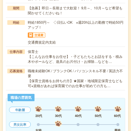
【急募】即日～長期まで大歓迎！ 9月～、10月～など希望も
期間
聞かせてくださいね！
時給1850円～ ◇日払いOK ※週20h以上の勤務で時給50円
時給
アップ！
交通費
交通費規定内支給
保育士
仕事内容
【こんなお仕事をお任せ】・子どもたちとお話をする・積み
木やボールなど、遊具のお片付け・お掃除…などを…
職種未経験OK / ブランクOK / パソコンスキル不要 / 英語力不
応募資格
要
【保育士資格をお持ちの方】★国家・地域限定保育士なども
可※資格があれば保育園でのお仕事が初めての方も…
職場の雰囲気
年齢層
20代
30代
40代
50代
60代
男女比率
女性
男性