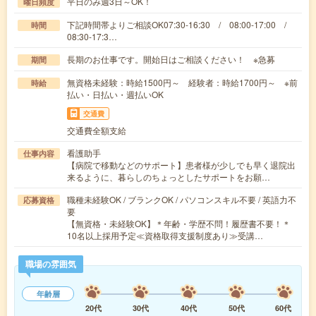
平日のみ週3日～OK！
曜日頻度
下記時間帯よりご相談OK07:30-16:30 / 08:00-17:00 /
時間
08:30-17:3…
長期のお仕事です。開始日はご相談ください！ ※急募
期間
無資格未経験：時給1500円～ 経験者：時給1700円～ ※前
時給
払い・日払い・週払いOK
交通費
交通費全額支給
看護助手
仕事内容
【病院で移動などのサポート】患者様が少しでも早く退院出
来るように、暮らしのちょっとしたサポートをお願…
職種未経験OK / ブランクOK / パソコンスキル不要 / 英語力不
応募資格
要
【無資格・未経験OK】＊年齢・学歴不問！履歴書不要！＊
10名以上採用予定≪資格取得支援制度あり≫受講…
職場の雰囲気
年齢層
20代
30代
40代
50代
60代