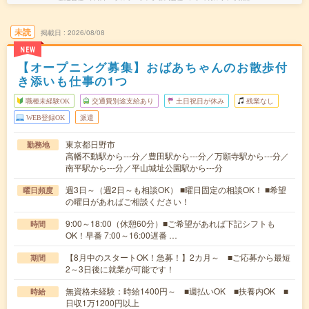
未読
掲載日
2026/08/08
NEW
【オープニング募集】おばあちゃんのお散歩付
き添いも仕事の1つ
職種未経験OK
交通費別途支給あり
土日祝日が休み
残業なし
WEB登録OK
派遣
東京都日野市
勤務地
高幡不動駅から---分／豊田駅から---分／万願寺駅から---分／
南平駅から---分／平山城址公園駅から---分
週3日～（週2日～も相談OK） ■曜日固定の相談OK！ ■希望
曜日頻度
の曜日があればご相談ください！
9:00～18:00（休憩60分）■ご希望があれば下記シフトも
時間
OK！早番 7:00～16:00遅番 …
【8月中のスタートOK！急募！】2カ月～ ■ご応募から最短
期間
2～3日後に就業が可能です！
無資格未経験：時給1400円～ ■週払いOK ■扶養内OK ■
時給
日収1万1200円以上