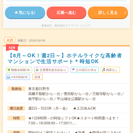
気になる!
応募へ進む
詳しく見る
派遣会社
株式会社マイワーク（シニア）
未読
掲載日
2026/08/08
NEW
【8月～OK！週2日～】ホテルライクな高齢者
マンションで生活サポート＊時短OK
職種未経験OK
交通費別途支給あり
土日祝日が休み
残業なし
WEB登録OK
派遣
東京都日野市
勤務地
高幡不動駅から---分／豊田駅から---分／万願寺駅から---分／
南平駅から---分／平山城址公園駅から---分
週2日～5日OK（月～金） ★土日休みOK
曜日頻度
★1日6時間～の時短シフトOK★スタート時間選べます！
時間
7:00～16:009:00～17:0011:…
開始日はご相談ください！ ★急募 ★職場が気に入れば、
期間