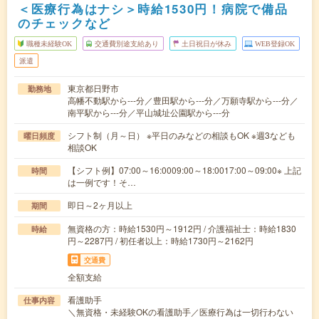
＜医療行為はナシ＞時給1530円！病院で備品
のチェックなど
職種未経験OK
交通費別途支給あり
土日祝日が休み
WEB登録OK
派遣
東京都日野市
勤務地
高幡不動駅から---分／豊田駅から---分／万願寺駅から---分／
南平駅から---分／平山城址公園駅から---分
シフト制（月～日） ※平日のみなどの相談もOK ※週3なども
曜日頻度
相談OK
【シフト例】07:00～16:0009:00～18:0017:00～09:00※ 上記
時間
は一例です！そ…
即日～2ヶ月以上
期間
無資格の方：時給1530円～1912円 / 介護福祉士：時給1830
時給
円～2287円 / 初任者以上：時給1730円～2162円
交通費
全額支給
看護助手
仕事内容
＼無資格・未経験OKの看護助手／医療行為は一切行わない