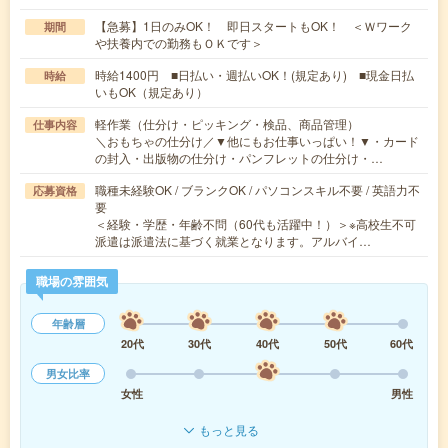
【急募】1日のみOK！ 即日スタートもOK！ ＜Ｗワーク
期間
や扶養内での勤務もＯＫです＞
時給1400円 ■日払い・週払いOK！(規定あり) ■現金日払
時給
いもOK（規定あり）
軽作業（仕分け・ピッキング・検品、商品管理）
仕事内容
＼おもちゃの仕分け／▼他にもお仕事いっぱい！▼・カード
の封入・出版物の仕分け・パンフレットの仕分け・…
職種未経験OK / ブランクOK / パソコンスキル不要 / 英語力不
応募資格
要
＜経験・学歴・年齢不問（60代も活躍中！）＞※高校生不可
派遣は派遣法に基づく就業となります。アルバイ…
職場の雰囲気
年齢層
20代
30代
40代
50代
60代
男女比率
女性
男性
もっと見る