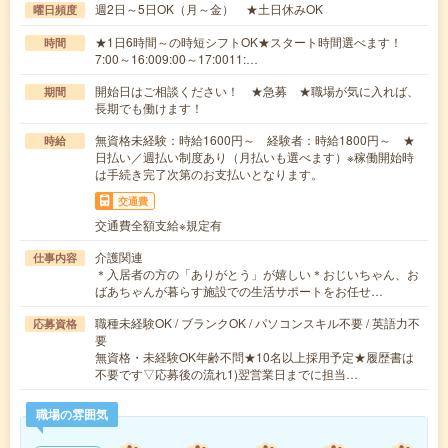
週2日～5日OK（月～金） ★土日休みOK
曜日頻度
★1日6時間～の時短シフトOK★スタート時間選べます！
時間
7:00～16:009:00～17:0011:…
開始日はご相談ください！ ★急募 ★職場が気に入れば、
期間
長期でも働けます！
無資格未経験：時給1600円～ 経験者：時給1800円～ ★
時給
日払い／週払い制度あり（月払いも選べます）※稼働開始時
は手続き完了次第のお支払いとなります。
交通費
交通費全額支給※規定有
介護関連
仕事内容
＊入居者の方の「ありがとう」が嬉しい＊おじいちゃん、お
ばあちゃんが暮らす施設での生活サポートをお任せ…
職種未経験OK / ブランクOK / パソコンスキル不要 / 英語力不
応募資格
要
無資格・未経験OK年齢不問★10名以上採用予定★履歴書は
不要です▽応募後の流れ1)翌営業日までに担当…
職場の雰囲気