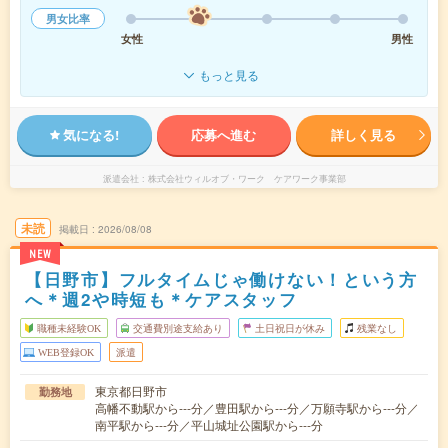
男女比率
女性
男性
もっと見る
気になる!
応募へ進む
詳しく見る
派遣会社
株式会社ウィルオブ・ワーク ケアワーク事業部
未読
掲載日
2026/08/08
NEW
【日野市】フルタイムじゃ働けない！という方
へ＊週2や時短も＊ケアスタッフ
職種未経験OK
交通費別途支給あり
土日祝日が休み
残業なし
WEB登録OK
派遣
東京都日野市
勤務地
高幡不動駅から---分／豊田駅から---分／万願寺駅から---分／
南平駅から---分／平山城址公園駅から---分