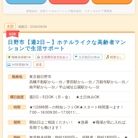
派遣会社
日研トータルソーシング株式会社 メディカルケア事業部
未読
掲載日
2026/08/08
NEW
日野市【週2日～】ホテルライクな高齢者マン
ションで生活サポート
職種未経験OK
交通費別途支給あり
土日祝日が休み
残業なし
WEB登録OK
派遣
東京都日野市
勤務地
高幡不動駅から---分／豊田駅から---分／万願寺駅から---分／
南平駅から---分／平山城址公園駅から---分
週2日～5日OK（月～金） ★土日休みOK
曜日頻度
★1日6時間～の時短シフトOK★スタート時間選べます！
時間
7:00～16:009:00～17:0011:…
開始日はご相談ください！ ★急募 ★職場が気に入れば、
期間
長期でも働けます！
無資格未経験：時給1600円～ 経験者：時給1800円～ ★
時給