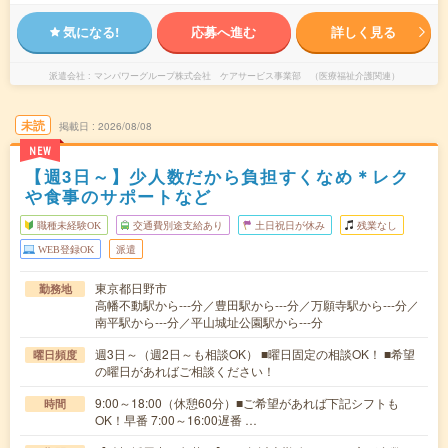
気になる!
応募へ進む
詳しく見る
派遣会社
マンパワーグループ株式会社 ケアサービス事業部 （医療福祉介護関連）
未読
掲載日
2026/08/08
NEW
【週3日～】少人数だから負担すくなめ＊レク
や食事のサポートなど
職種未経験OK
交通費別途支給あり
土日祝日が休み
残業なし
WEB登録OK
派遣
東京都日野市
勤務地
高幡不動駅から---分／豊田駅から---分／万願寺駅から---分／
南平駅から---分／平山城址公園駅から---分
週3日～（週2日～も相談OK） ■曜日固定の相談OK！ ■希望
曜日頻度
の曜日があればご相談ください！
9:00～18:00（休憩60分）■ご希望があれば下記シフトも
時間
OK！早番 7:00～16:00遅番 …