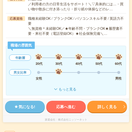
／利用者の方の日常生活をサポート！＼▽具体的には…・買
い物や散歩に付き添ったり・折り紙や体操などのレ…
職種未経験OK / ブランクOK / パソコンスキル不要 / 英語力不
応募資格
要
＼無資格＊未経験OK／★年齢不問・ブランクOK★履歴書不
要・来社不要（電話登録OK）★社会保険完備＼…
職場の雰囲気
年齢層
20代
30代
40代
50代
60代
男女比率
女性
男性
もっと見る
気になる!
応募へ進む
詳しく見る
派遣会社
株式会社ニッソーネット