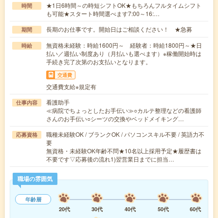
★1日6時間～の時短シフトOK★もちろんフルタイムシフト
時間
も可能★スタート時間選べます7:00～16:…
長期のお仕事です。開始日はご相談ください！ ★急募
期間
無資格未経験：時給1600円～ 経験者：時給1800円～★日
時給
払い／週払い制度あり（月払いも選べます）※稼働開始時は
手続き完了次第のお支払いとなります。
交通費
交通費支給※規定有
看護助手
仕事内容
≪病院でちょっとしたお手伝い≫○カルテ整理などの看護師
さんのお手伝い○シーツの交換やベッドメイキング…
職種未経験OK / ブランクOK / パソコンスキル不要 / 英語力不
応募資格
要
無資格・未経験OK年齢不問★10名以上採用予定★履歴書は
不要です▽応募後の流れ1)翌営業日までに担当…
職場の雰囲気
年齢層
20代
30代
40代
50代
60代