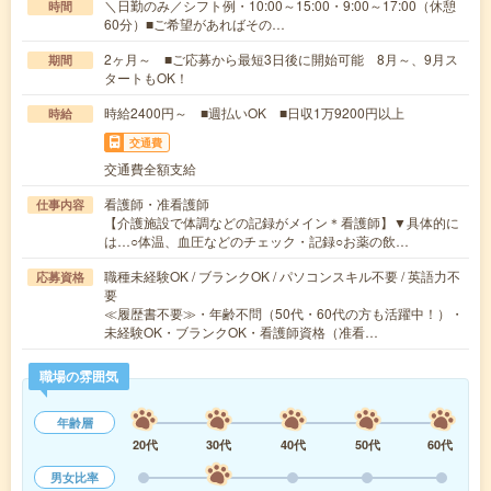
＼日勤のみ／シフト例・10:00～15:00・9:00～17:00（休憩
時間
60分）■ご希望があればその…
2ヶ月～ ■ご応募から最短3日後に開始可能 8月～、9月ス
期間
タートもOK！
時給2400円～ ■週払いOK ■日収1万9200円以上
時給
交通費
交通費全額支給
看護師・准看護師
仕事内容
【介護施設で体調などの記録がメイン＊看護師】▼具体的に
は…○体温、血圧などのチェック・記録○お薬の飲…
職種未経験OK / ブランクOK / パソコンスキル不要 / 英語力不
応募資格
要
≪履歴書不要≫・年齢不問（50代・60代の方も活躍中！）・
未経験OK・ブランクOK・看護師資格（准看…
職場の雰囲気
年齢層
20代
30代
40代
50代
60代
男女比率