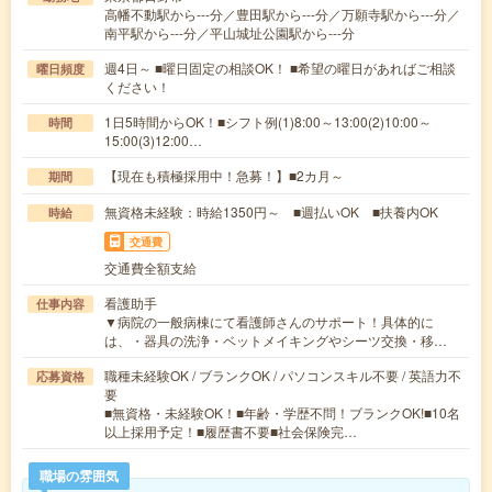
高幡不動駅から---分／豊田駅から---分／万願寺駅から---分／
南平駅から---分／平山城址公園駅から---分
週4日～ ■曜日固定の相談OK！ ■希望の曜日があればご相談
曜日頻度
ください！
1日5時間からOK！■シフト例(1)8:00～13:00(2)10:00～
時間
15:00(3)12:00…
【現在も積極採用中！急募！】■2カ月～
期間
無資格未経験：時給1350円～ ■週払いOK ■扶養内OK
時給
交通費
交通費全額支給
看護助手
仕事内容
▼病院の一般病棟にて看護師さんのサポート！具体的に
は、・器具の洗浄・ベットメイキングやシーツ交換・移…
職種未経験OK / ブランクOK / パソコンスキル不要 / 英語力不
応募資格
要
■無資格・未経験OK！■年齢・学歴不問！ブランクOK!■10名
以上採用予定！■履歴書不要■社会保険完…
職場の雰囲気