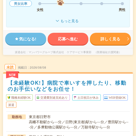
男女比率
女性
男性
もっと見る
気になる!
応募へ進む
詳しく見る
派遣会社
マンパワーグループ株式会社 ケアサービス事業部 （医療福祉介護関連）
未読
掲載日
2026/08/08
NEW
【未経験OK!】病院で車いすを押したり、移動
のお手伝いなどをお任せ！
職種未経験OK
交通費別途支給あり
土日祝日が休み
WEB登録OK
派遣
東京都日野市
勤務地
高幡不動駅から---分／日野(東京都)駅から---分／豊田駅から--
-分／多摩動物公園駅から---分／万願寺駅から---分