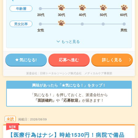
年齢層
20代
30代
40代
50代
60代
男女比率
女性
男性
もっと見る
気になる!
応募へ進む
詳しく見る
派遣会社
日研トータルソーシング株式会社 メディカルケア事業部
興味があったら「★気になる！」をタップ！
「気になる！」を押しておくと、派遣会社から
「面談確約」
や
「応募歓迎」
が届きます！
未読
掲載日
2026/08/09
NEW
【医療行為はナシ】時給1530円！病院で備品