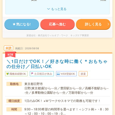
もっと見る
気になる!
応募へ進む
詳しく見る
派遣会社
株式会社ウィルオブ・ワーク キッズケア事業部
未読
掲載日
2026/08/08
NEW
＼1日だけでOK！／好きな時に働く＊おもちゃ
の仕分け／日払いOK
職種未経験OK
土日祝日が休み
WEB登録OK
派遣
東京都日野市
勤務地
日野(東京都)駅から---分／豊田駅から---分／高幡不動駅から--
-分／多摩動物公園駅から---分／万願寺駅から---分
1日のみOK！ ※Ｗワークやスキマでの勤務も可能です！
曜日頻度
9:00～18:00希望の時間帯を選べます！＜シフト例＞・8：30
時間
～12：00・10：00～19：0…