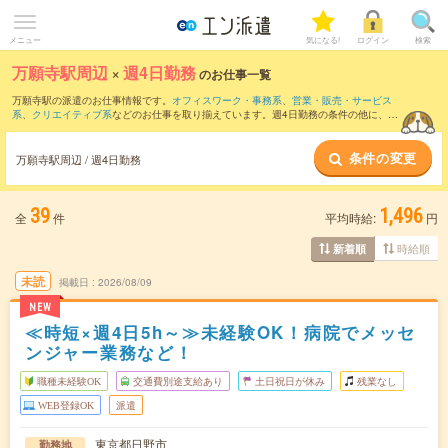
メニュー
気になる!
ログイン
検索
万願寺駅周辺
×
週4日勤務
のお仕事一覧
万願寺駅の派遣のお仕事情報です。
オフィスワーク・事務系
、
営業・販売・サービス
系
、
クリエイティブ系
などのお仕事を取り揃えています。週4日勤務の条件の他に、
交
通費別途支給あり
、
職種未経験OK
、
友だちと一緒の応募OK
などのこだわり条件も取
り揃えています。
条件の変更
万願寺駅周辺 / 週4日勤務
39
1,496
全
件
平均時給:
円
時給順
新着順
未読
掲載日
2026/08/09
NEW
≪時短×週4日5h～≫未経験OK！病院でメッセ
ンジャー業務など！
職種未経験OK
交通費別途支給あり
土日祝日が休み
残業なし
WEB登録OK
派遣
東京都日野市
勤務地