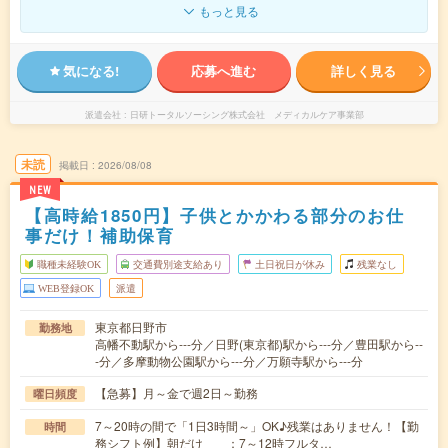
もっと見る
気になる!
応募へ進む
詳しく見る
派遣会社
日研トータルソーシング株式会社 メディカルケア事業部
未読
掲載日
2026/08/08
NEW
【高時給1850円】子供とかかわる部分のお仕
事だけ！補助保育
職種未経験OK
交通費別途支給あり
土日祝日が休み
残業なし
WEB登録OK
派遣
東京都日野市
勤務地
高幡不動駅から---分／日野(東京都)駅から---分／豊田駅から--
-分／多摩動物公園駅から---分／万願寺駅から---分
【急募】月～金で週2日～勤務
曜日頻度
7～20時の間で「1日3時間～」OK♪残業はありません！【勤
時間
務シフト例】朝だけ ：7～12時フルタ…