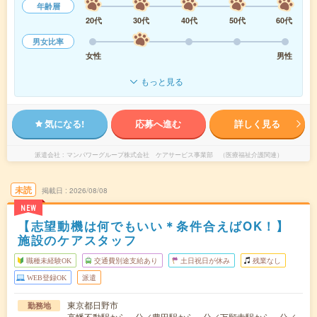
年齢層
20代
30代
40代
50代
60代
男女比率
女性
男性
もっと見る
気になる!
応募へ進む
詳しく見る
派遣会社
マンパワーグループ株式会社 ケアサービス事業部 （医療福祉介護関連）
未読
掲載日
2026/08/08
NEW
【志望動機は何でもいい＊条件合えばOK！】
施設のケアスタッフ
職種未経験OK
交通費別途支給あり
土日祝日が休み
残業なし
WEB登録OK
派遣
東京都日野市
勤務地
高幡不動駅から---分／豊田駅から---分／万願寺駅から---分／