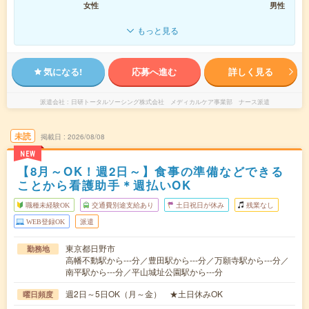
女性
男性
もっと見る
気になる!
応募へ進む
詳しく見る
派遣会社
日研トータルソーシング株式会社 メディカルケア事業部 ナース派遣
未読
掲載日
2026/08/08
NEW
【8月～OK！週2日～】食事の準備などできる
ことから看護助手＊週払いOK
職種未経験OK
交通費別途支給あり
土日祝日が休み
残業なし
WEB登録OK
派遣
東京都日野市
勤務地
高幡不動駅から---分／豊田駅から---分／万願寺駅から---分／
南平駅から---分／平山城址公園駅から---分
週2日～5日OK（月～金） ★土日休みOK
曜日頻度