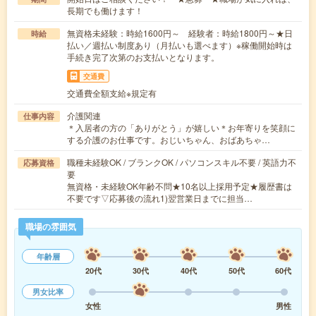
長期でも働けます！
無資格未経験：時給1600円～ 経験者：時給1800円～★日
時給
払い／週払い制度あり（月払いも選べます）※稼働開始時は
手続き完了次第のお支払いとなります。
交通費
交通費全額支給※規定有
介護関連
仕事内容
＊入居者の方の「ありがとう」が嬉しい＊お年寄りを笑顔に
する介護のお仕事です。おじいちゃん、おばあちゃ…
職種未経験OK / ブランクOK / パソコンスキル不要 / 英語力不
応募資格
要
無資格・未経験OK年齢不問★10名以上採用予定★履歴書は
不要です▽応募後の流れ1)翌営業日までに担当…
職場の雰囲気
年齢層
20代
30代
40代
50代
60代
男女比率
女性
男性