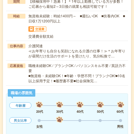
【積極採用中！急募！】＊1年以上勤務している方が多数！
期間
ご応募から最短2～3日後の就業も相談可能です！
無資格未経験：時給1400円～ ■週払いOK ■扶養内OK ■
時給
日収1万1200円以上
交通費
交通費全額支給
介護関連
仕事内容
≪お年寄りも自分も笑顔になれる介護の仕事！≫＊お年寄り
が昼間だけ生活のサポートを受けたり、気分転換で…
職種未経験OK / ブランクOK / パソコンスキル不要 / 英語力不
応募資格
要
■無資格・未経験OK！■年齢・学歴不問！ブランクOK!■10名
以上採用予定！■履歴書不要■社会保険完…
職場の雰囲気
年齢層
20代
30代
40代
50代
60代
男女比率
女性
男性