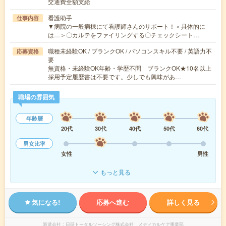
交通費全額支給
看護助手
仕事内容
▼病院の一般病棟にて看護師さんのサポート！＜具体的に
は…＞〇カルテをファイリングする〇チェックシート…
職種未経験OK / ブランクOK / パソコンスキル不要 / 英語力不
応募資格
要
無資格・未経験OK年齢・学歴不問 ブランクOK★10名以上
採用予定履歴書は不要です。少しでも興味があ…
職場の雰囲気
年齢層
20代
30代
40代
50代
60代
男女比率
女性
男性
もっと見る
気になる!
応募へ進む
詳しく見る
派遣会社
日研トータルソーシング株式会社 メディカルケア事業部