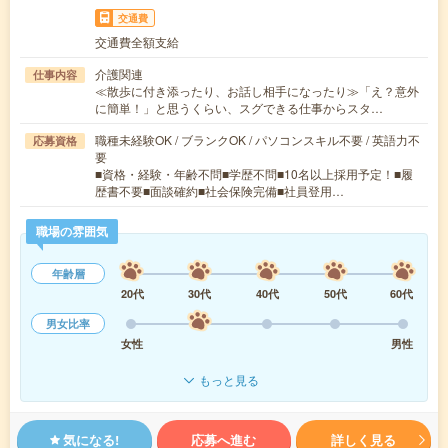
交通費
交通費全額支給
介護関連
仕事内容
≪散歩に付き添ったり、お話し相手になったり≫「え？意外
に簡単！」と思うくらい、スグできる仕事からスタ…
職種未経験OK / ブランクOK / パソコンスキル不要 / 英語力不
応募資格
要
■資格・経験・年齢不問■学歴不問■10名以上採用予定！■履
歴書不要■面談確約■社会保険完備■社員登用…
職場の雰囲気
年齢層
20代
30代
40代
50代
60代
男女比率
女性
男性
もっと見る
気になる!
応募へ進む
詳しく見る