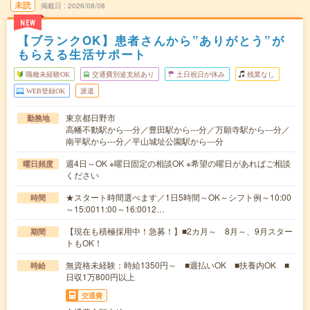
未読
掲載日
2026/08/08
NEW
【ブランクOK】患者さんから”ありがとう”が
もらえる生活サポート
職種未経験OK
交通費別途支給あり
土日祝日が休み
残業なし
WEB登録OK
派遣
東京都日野市
勤務地
高幡不動駅から---分／豊田駅から---分／万願寺駅から---分／
南平駅から---分／平山城址公園駅から---分
週4日～OK ※曜日固定の相談OK ※希望の曜日があればご相談
曜日頻度
ください
★スタート時間選べます／1日5時間～OK～シフト例～10:00
時間
～15:0011:00～16:0012…
【現在も積極採用中！急募！】■2カ月～ 8月～、9月スター
期間
トもOK！
無資格未経験：時給1350円～ ■週払いOK ■扶養内OK ■
時給
日収1万800円以上
交通費