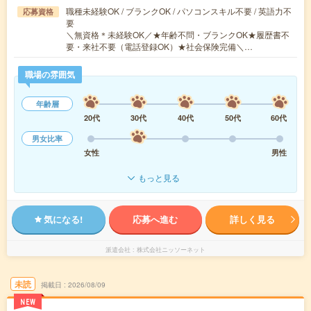
職種未経験OK / ブランクOK / パソコンスキル不要 / 英語力不
応募資格
要
＼無資格＊未経験OK／★年齢不問・ブランクOK★履歴書不
要・来社不要（電話登録OK）★社会保険完備＼…
職場の雰囲気
年齢層
20代
30代
40代
50代
60代
男女比率
女性
男性
もっと見る
気になる!
応募へ進む
詳しく見る
派遣会社
株式会社ニッソーネット
未読
掲載日
2026/08/09
NEW