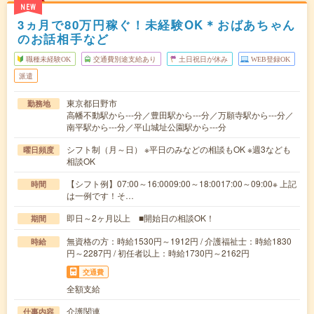
NEW
3ヵ月で80万円稼ぐ！未経験OK＊おばあちゃん
のお話相手など
職種未経験OK
交通費別途支給あり
土日祝日が休み
WEB登録OK
派遣
東京都日野市
勤務地
高幡不動駅から---分／豊田駅から---分／万願寺駅から---分／
南平駅から---分／平山城址公園駅から---分
シフト制（月～日） ※平日のみなどの相談もOK ※週3なども
曜日頻度
相談OK
【シフト例】07:00～16:0009:00～18:0017:00～09:00※ 上記
時間
は一例です！そ…
即日～2ヶ月以上 ■開始日の相談OK！
期間
無資格の方：時給1530円～1912円 / 介護福祉士：時給1830
時給
円～2287円 / 初任者以上：時給1730円～2162円
交通費
全額支給
介護関連
仕事内容