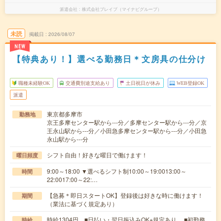
派遣会社
株式会社ブレイブ（マイナビグループ）
未読
掲載日
2026/08/07
NEW
【特典あり！】選べる勤務日＊文房具の仕分け
職種未経験OK
交通費別途支給あり
土日祝日が休み
WEB登録OK
派遣
東京都多摩市
勤務地
京王多摩センター駅から---分／多摩センター駅から---分／京
王永山駅から---分／小田急多摩センター駅から---分／小田急
永山駅から---分
シフト自由！好きな曜日で働けます！
曜日頻度
9:00～18:00 ▼選べるシフト制10:00～19:0013:00～
時間
22:0017:00～22:…
【急募＊即日スタートOK】登録後は好きな時に働けます！
期間
（業法に基づく規定あり）
時給1304円 ■日払い・翌日振込みOK※規定あり ■初勤務
時給