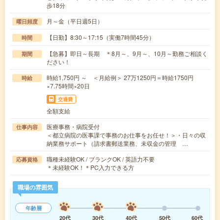
歩18分
月～金（平日週5日）
曜日頻度
【日勤】8:30～17:15（実働7時間45分）
時間
【急募】即日～長期 ＊8月～、9月～、10月～勤務ご相談く
期間
ださい！
時給1,750円 ～ ＜月給例＞ 27万1250円＝時給1750円
時給
×7.75時間×20日
交通費
全額支給
医療事務・病院受付
仕事内容
＜都立病院の医事課で事務のお仕事をお任せ！＞・日々の収
納業務サポート（請求書郵送業務、未収金の管理 …
職種未経験OK / ブランクOK / 英語力不要
応募資格
＊未経験OK！＊PC入力できる方
職場の雰囲気
年齢層
20代
30代
40代
50代
60代