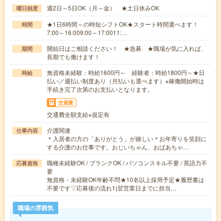
週2日～5日OK（月～金） ★土日休みOK
曜日頻度
★1日6時間～の時短シフトOK★スタート時間選べます！
時間
7:00～16:009:00～17:0011:…
開始日はご相談ください！ ★急募 ★職場が気に入れば、
期間
長期でも働けます！
無資格未経験：時給1600円～ 経験者：時給1800円～★日
時給
払い／週払い制度あり（月払いも選べます）※稼働開始時は
手続き完了次第のお支払いとなります。
交通費
交通費全額支給※規定有
介護関連
仕事内容
＊入居者の方の「ありがとう」が嬉しい＊お年寄りを笑顔に
する介護のお仕事です。おじいちゃん、おばあちゃ…
職種未経験OK / ブランクOK / パソコンスキル不要 / 英語力不
応募資格
要
無資格・未経験OK年齢不問★10名以上採用予定★履歴書は
不要です▽応募後の流れ1)翌営業日までに担当…
職場の雰囲気