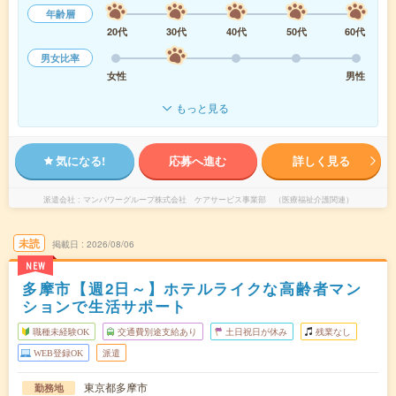
年齢層
20代
30代
40代
50代
60代
男女比率
女性
男性
もっと見る
気になる!
応募へ進む
詳しく見る
派遣会社
マンパワーグループ株式会社 ケアサービス事業部 （医療福祉介護関連）
未読
掲載日
2026/08/06
NEW
多摩市【週2日～】ホテルライクな高齢者マン
ションで生活サポート
職種未経験OK
交通費別途支給あり
土日祝日が休み
残業なし
WEB登録OK
派遣
東京都多摩市
勤務地