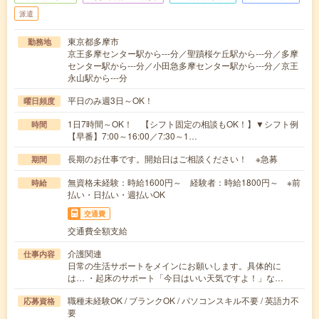
派遣
東京都多摩市
勤務地
京王多摩センター駅から---分／聖蹟桜ケ丘駅から---分／多摩
センター駅から---分／小田急多摩センター駅から---分／京王
永山駅から---分
平日のみ週3日～OK！
曜日頻度
1日7時間～OK！ 【シフト固定の相談もOK！】▼シフト例
時間
【早番】7:00～16:00／7:30～1…
長期のお仕事です。開始日はご相談ください！ ※急募
期間
無資格未経験：時給1600円～ 経験者：時給1800円～ ※前
時給
払い・日払い・週払いOK
交通費
交通費全額支給
介護関連
仕事内容
日常の生活サポートをメインにお願いします。具体的に
は… ・起床のサポート「今日はいい天気ですよ！」な…
職種未経験OK / ブランクOK / パソコンスキル不要 / 英語力不
応募資格
要