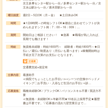
京王多摩センター駅から---分／多摩センター駅から---分／京
王永山駅から---分／唐木田駅から---分
週2日～5日OK（月～金） ★土日休みOK
曜日頻度
★1日6時間～の時短シフトOK★都合に合わせてシフトが決
時間
められますシフト例：7：00～16：009：…
開始日はご相談ください！ ★急募 ★職場が気に入れば、
期間
長期でも働けます！
無資格未経験：時給1600円～ 経験者：時給1800円～★日
時給
払い／週払い制度あり（月払いも選べます）※稼働開始時は
手続き完了次第のお支払いとなります。
交通費
交通費支給※規定有
看護助手
仕事内容
≪病院でちょっとしたお手伝い≫○シーツの交換やベッドメ
イキング〇お手洗い・入浴など生活のお手伝い○診…
職種未経験OK / ブランクOK / パソコンスキル不要 / 英語力不
応募資格
要
≪無資格・未経験OK≫年齢不問★10名以上採用予定★履歴
書は不要です。▽応募後の流れ1)翌営業日まで…