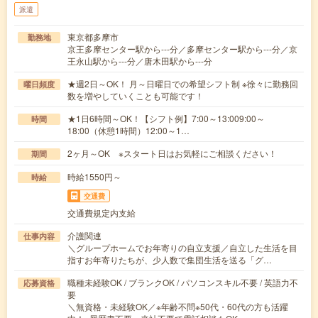
派遣
東京都多摩市
勤務地
京王多摩センター駅から---分／多摩センター駅から---分／京
王永山駅から---分／唐木田駅から---分
★週2日～OK！ 月～日曜日での希望シフト制 ※徐々に勤務回
曜日頻度
数を増やしていくことも可能です！
★1日6時間～OK！【シフト例】7:00～13:009:00～
時間
18:00（休憩1時間）12:00～1…
2ヶ月～OK ※スタート日はお気軽にご相談ください！
期間
時給1550円～
時給
交通費
交通費規定内支給
介護関連
仕事内容
＼グループホームでお年寄りの自立支援／自立した生活を目
指すお年寄りたちが、少人数で集団生活を送る「グ…
職種未経験OK / ブランクOK / パソコンスキル不要 / 英語力不
応募資格
要
＼無資格・未経験OK／※年齢不問※50代・60代の方も活躍