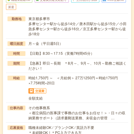
派遣
東京都多摩市
勤務地
多摩センター駅から徒歩14分／唐木田駅から徒歩15分／小田
急多摩センター駅から徒歩16分／京王多摩センター駅から徒
歩18分
月～金（平日週5日）
曜日頻度
【日勤】8:30～17:15（実働7時間45分）
時間
【急募】即日～長期 ＊8月～、9月～、10月～勤務ご相談く
期間
ださい！
時給1,750円 ～ ＜月給例＞ 27万1250円＝時給1750円
時給
×7.75時間×20日
交通費
全額支給
その他事務系
仕事内容
＜都立病院の医事課で事務のお仕事をお任せ！＞・日々の収
納業務サポート（請求書郵送業務、未収金の管理 …
職種未経験OK / ブランクOK / 英語力不要
応募資格
＊未経験OK！＊PC入力できる方