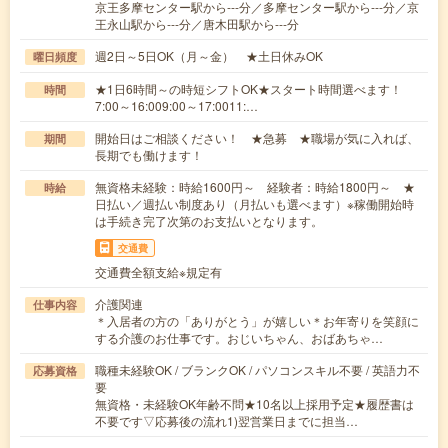
京王多摩センター駅から---分／多摩センター駅から---分／京
王永山駅から---分／唐木田駅から---分
週2日～5日OK（月～金） ★土日休みOK
曜日頻度
★1日6時間～の時短シフトOK★スタート時間選べます！
時間
7:00～16:009:00～17:0011:…
開始日はご相談ください！ ★急募 ★職場が気に入れば、
期間
長期でも働けます！
無資格未経験：時給1600円～ 経験者：時給1800円～ ★
時給
日払い／週払い制度あり（月払いも選べます）※稼働開始時
は手続き完了次第のお支払いとなります。
交通費
交通費全額支給※規定有
介護関連
仕事内容
＊入居者の方の「ありがとう」が嬉しい＊お年寄りを笑顔に
する介護のお仕事です。おじいちゃん、おばあちゃ…
職種未経験OK / ブランクOK / パソコンスキル不要 / 英語力不
応募資格
要
無資格・未経験OK年齢不問★10名以上採用予定★履歴書は
不要です▽応募後の流れ1)翌営業日までに担当…