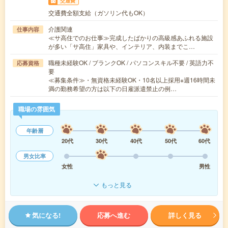
交通費
交通費全額支給（ガソリン代もOK）
介護関連
仕事内容
≪サ高住でのお仕事≫完成したばかりの高級感あふれる施設
が多い「サ高住」家具や、インテリア、内装までこ…
職種未経験OK / ブランクOK / パソコンスキル不要 / 英語力不
応募資格
要
≪募集条件≫・無資格未経験OK・10名以上採用※週16時間未
満の勤務希望の方は以下の日雇派遣禁止の例…
職場の雰囲気
年齢層
20代
30代
40代
50代
60代
男女比率
女性
男性
もっと見る
気になる!
応募へ進む
詳しく見る