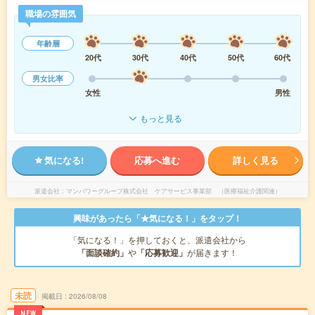
職場の雰囲気
年齢層
20代
30代
40代
50代
60代
男女比率
女性
男性
もっと見る
気になる!
応募へ進む
詳しく見る
派遣会社
マンパワーグループ株式会社 ケアサービス事業部 （医療福祉介護関連）
興味があったら「★気になる！」をタップ！
「気になる！」を押しておくと、派遣会社から
「面談確約」
や
「応募歓迎」
が届きます！
未読
掲載日
2026/08/08
NEW