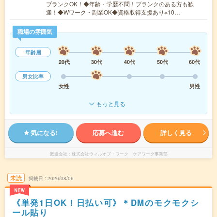
ブランクOK！◆年齢・学歴不問！ブランクのある方も歓
迎！◆Wワーク・副業OK◆資格取得支援あり※10…
職場の雰囲気
年齢層
20代
30代
40代
50代
60代
男女比率
女性
男性
もっと見る
気になる!
応募へ進む
詳しく見る
派遣会社
株式会社ウィルオブ・ワーク ケアワーク事業部
未読
掲載日
2026/08/06
NEW
《単発1日OK！日払い可》＊DMのモクモクシ
ール貼り