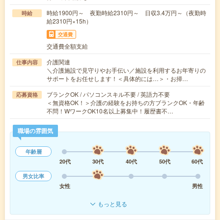
時給1900円～ 夜勤時給2310円～ 日収3.4万円～（夜勤時
時給
給2310円×15h）
交通費
交通費全額支給
介護関連
仕事内容
＼介護施設で見守りやお手伝い／施設を利用するお年寄りの
サポートをお任せします！＜具体的には…＞・お掃…
ブランクOK / パソコンスキル不要 / 英語力不要
応募資格
＜無資格OK！＞介護の経験をお持ちの方ブランクOK・年齢
不問！WワークOK10名以上募集中！履歴書不…
職場の雰囲気
年齢層
20代
30代
40代
50代
60代
男女比率
女性
男性
もっと見る