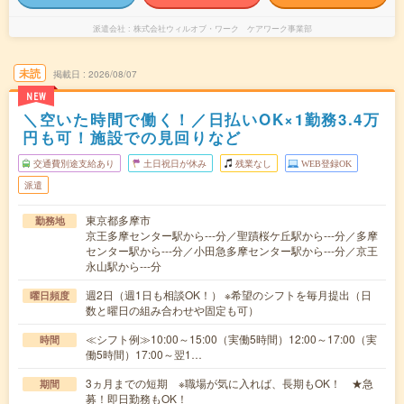
派遣会社
株式会社ウィルオブ・ワーク ケアワーク事業部
未読
掲載日
2026/08/07
NEW
＼空いた時間で働く！／日払いOK×1勤務3.4万
円も可！施設での見回りなど
交通費別途支給あり
土日祝日が休み
残業なし
WEB登録OK
派遣
東京都多摩市
勤務地
京王多摩センター駅から---分／聖蹟桜ケ丘駅から---分／多摩
センター駅から---分／小田急多摩センター駅から---分／京王
永山駅から---分
週2日（週1日も相談OK！） ※希望のシフトを毎月提出（日
曜日頻度
数と曜日の組み合わせや固定も可）
≪シフト例≫10:00～15:00（実働5時間）12:00～17:00（実
時間
働5時間）17:00～翌1…
3ヵ月までの短期 ※職場が気に入れば、長期もOK！ ★急
期間
募！即日勤務もOK！