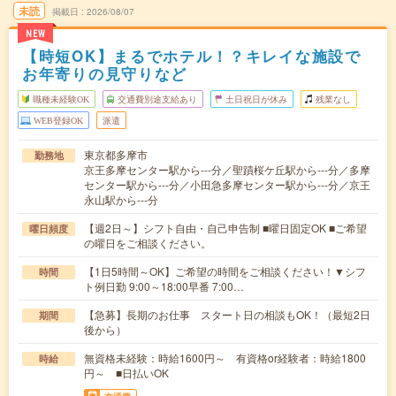
未読
掲載日
2026/08/07
NEW
【時短OK】まるでホテル！？キレイな施設で
お年寄りの見守りなど
職種未経験OK
交通費別途支給あり
土日祝日が休み
残業なし
WEB登録OK
派遣
東京都多摩市
勤務地
京王多摩センター駅から---分／聖蹟桜ケ丘駅から---分／多摩
センター駅から---分／小田急多摩センター駅から---分／京王
永山駅から---分
【週2日～】シフト自由・自己申告制 ■曜日固定OK ■ご希望
曜日頻度
の曜日をご相談ください。
【1日5時間～OK】ご希望の時間をご相談ください！▼シフ
時間
ト例日勤 9:00～18:00早番 7:00…
【急募】長期のお仕事 スタート日の相談もOK！（最短2日
期間
後から）
無資格未経験：時給1600円～ 有資格or経験者：時給1800
時給
円～ ■日払いOK