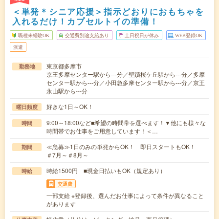
＜単発＊シニア応援＞指示どおりにおもちゃを
入れるだけ！カプセルトイの準備！
職種未経験OK
交通費別途支給あり
土日祝日が休み
WEB登録OK
派遣
東京都多摩市
勤務地
京王多摩センター駅から---分／聖蹟桜ケ丘駅から---分／多摩
センター駅から---分／小田急多摩センター駅から---分／京王
永山駅から---分
好きな1日～OK！
曜日頻度
9:00～18:00など■希望の時間帯を選べます！▼他にも様々な
時間
時間帯でお仕事をご用意しています！＜…
≪急募≫1日のみの単発からOK！ 即日スタートもOK！
期間
＃7月～＃8月～
時給1500円 ■現金日払いもOK（規定あり）
時給
交通費
一部支給 ※登録後、選んだお仕事によって条件が異なること
があります