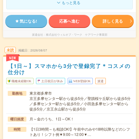
もっと見る
気になる!
応募へ進む
詳しく見る
派遣会社
株式会社ウィルオブ・ワーク ケアワーク事業部
未読
掲載日
2026/08/07
NEW
【1日～】スマホから3分で登録完了＊コスメの
仕分け
職種未経験OK
土日祝日が休み
WEB登録OK
派遣
東京都多摩市
勤務地
京王多摩センター駅から徒歩5分／聖蹟桜ケ丘駅から徒歩5分
／多摩センター駅から徒歩5分／小田急多摩センター駅から
徒歩5分／京王永山駅から徒歩5分
月～金のうち、1日～OK！
曜日頻度
【1日3時間～も相談OK!】午前中のみや18時以降などのシフ
時間
トあり！シフト例▼9:00～12:00▼…