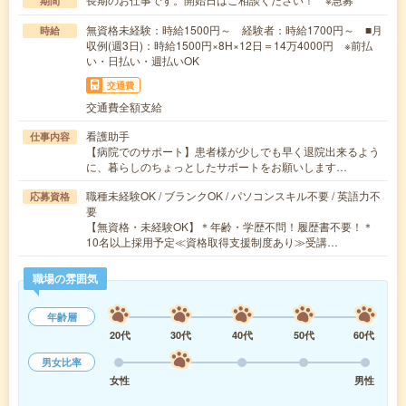
期間
無資格未経験：時給1500円～ 経験者：時給1700円～ ■月
時給
収例(週3日)：時給1500円×8H×12日＝14万4000円 ※前払
い・日払い・週払いOK
交通費
交通費全額支給
看護助手
仕事内容
【病院でのサポート】患者様が少しでも早く退院出来るよう
に、暮らしのちょっとしたサポートをお願いします…
職種未経験OK / ブランクOK / パソコンスキル不要 / 英語力不
応募資格
要
【無資格・未経験OK】＊年齢・学歴不問！履歴書不要！＊
10名以上採用予定≪資格取得支援制度あり≫受講…
職場の雰囲気
年齢層
20代
30代
40代
50代
60代
男女比率
女性
男性