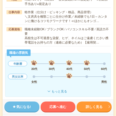
手当あり※規定あり
軽作業（仕分け・ピッキング・検品、商品管理）
仕事内容
＼文房具を種類ごとに仕分け作業／未経験でも1日～カンタ
ンに働けるコツモクワークです！≪ほかにもオシゴ…
職種未経験OK / ブランクOK / パソコンスキル不要 / 英語力不
応募資格
要
高校生は不可過度な染髪、ヒゲ、ネイルはご遠慮ください携
帯電話をお持ちの方（連絡に必要なため）【雇用契…
職場の雰囲気
年齢層
20代
30代
40代
50代
60代
男女比率
女性
男性
もっと見る
気になる!
応募へ進む
詳しく見る