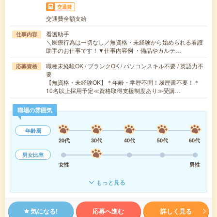
交通費
交通費全額支給
看護助手
仕事内容
＼医療行為は一切なし／無資格・未経験から始められる看護
助手のお仕事です！▼仕事内容例 ・備品やカルテ…
職種未経験OK / ブランクOK / パソコンスキル不要 / 英語力不
応募資格
要
【無資格・未経験OK】＊年齢・学歴不問！履歴書不要！＊
10名以上採用予定≪資格取得支援制度あり≫受講…
職場の雰囲気
年齢層
20代
30代
40代
50代
60代
男女比率
女性
男性
もっと見る
気になる!
応募へ進む
詳しく見る