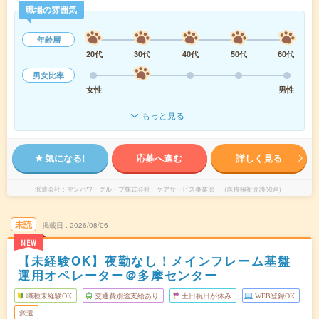
職場の雰囲気
年齢層
20代
30代
40代
50代
60代
男女比率
女性
男性
もっと見る
気になる!
応募へ進む
詳しく見る
派遣会社
マンパワーグループ株式会社 ケアサービス事業部 （医療福祉介護関連）
未読
掲載日
2026/08/06
NEW
【未経験OK】夜勤なし！メインフレーム基盤
運用オペレーター＠多摩センター
職種未経験OK
交通費別途支給あり
土日祝日が休み
WEB登録OK
派遣