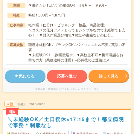
▼働きたい1日だけの単発OK ＃8月～ ＃9月～
期間
時給1,300円～1,875円
時給
軽作業（仕分け・ピッキング・検品、商品管理）
仕事内容
＼コスメの仕分け／＜とってもシンプルなので未経験でも安
心！＞▼封入作業及び梱包▼雑誌や書籍などの仕分…
職種未経験OK / ブランクOK / パソコンスキル不要 / 英語力不
応募資格
要
▼未経験OK！（副業歓迎☆）▼高校生不可▼携帯電話をお
持ちの方（業務連絡に使用）※応募後のご連絡はメ…
気になる!
応募へ進む
詳しく見る
派遣会社
株式会社バイトレ（キャムコムグループ）
未読
掲載日
2026/08/06
NEW
＼未経験OK／土日祝休×17:15まで！都立病院
で事務＊制服なし
職種未経験OK
交通費別途支給あり
土日祝日が休み
WEB登録OK