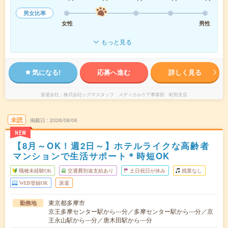
男女比率
女性
男性
もっと見る
気になる!
応募へ進む
詳しく見る
派遣会社
株式会社シグマスタッフ メディカルケア事業部 町田支店
未読
掲載日
2026/08/06
NEW
【8月～OK！週2日～】ホテルライクな高齢者
マンションで生活サポート＊時短OK
職種未経験OK
交通費別途支給あり
土日祝日が休み
残業なし
WEB登録OK
派遣
東京都多摩市
勤務地
京王多摩センター駅から---分／多摩センター駅から---分／京
王永山駅から---分／唐木田駅から---分