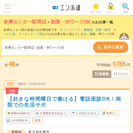
メニュー
気になる!
ログイン
検索
多摩センター駅周辺
×
副業・WワークOK
のお仕事一覧
多摩センター駅の派遣のお仕事情報です。
オフィスワーク・事務系
、
営業・販売・サ
ービス系
、
クリエイティブ系
などのお仕事を取り揃えています。副業・WワークOKの
条件の他に、
交通費別途支給あり
、
職種未経験OK
、
友だちと一緒の応募OK
などのこ
だわり条件も取り揃えています。
条件の変更
多摩センター駅周辺 / 副業・WワークOK
40
1,755
全
件
平均時給:
円
時給順
新着順
未読
掲載日
2026/08/08
NEW
【好きな時間曜日で働ける】電話面談OK！病
院での生活サポ
職種未経験OK
交通費別途支給あり
土日祝日が休み
残業なし
WEB登録OK
派遣
東京都多摩市
勤務地