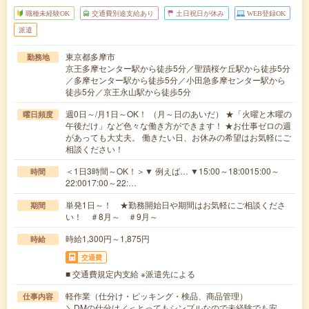
職種未経験OK
交通費別途支給あり
土日祝日が休み
WEB登録OK
派遣
東京都多摩市
勤務地
京王多摩センター駅から徒歩5分／聖蹟桜ケ丘駅から徒歩5分
／多摩センター駅から徒歩5分／小田急多摩センター駅から
徒歩5分／京王永山駅から徒歩5分
週0日～/月1日～OK！ （月～日のあいだ） ★「火曜と木曜の
曜日頻度
午後だけ」など色々な働き方ができます！ ★お仕事ゼロの週
があっても大丈夫。 働きたい日、お休みの希望はお気軽にご
相談ください！
＜1日3時間～OK！＞▼ 例えば… ▼15:00～18:0015:00～
時間
22:0017:00～22:…
単発1日～！ ★勤務開始日や期間はお気軽にご相談くださ
期間
い！ ＃8月～ ＃9月～
時給1,300円～1,875円
時給
交通費
■ 交通費規定内支給 ※派遣先による
軽作業（仕分け・ピッキング・検品、商品管理）
仕事内容
＼DMの仕分け／＜とってもシンプルなので未経験でも安