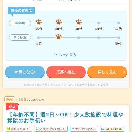
職場の雰囲気
年齢層
20代
30代
40代
50代
60代
男女比率
女性
男性
もっと見る
気になる!
応募へ進む
詳しく見る
派遣会社
株式会社シグマスタッフ メディカルケア事業部 町田支店
未読
掲載日
2026/08/06
NEW
【年齢不問】週2日～OK！少人数施設で料理や
掃除のお手伝い
職種未経験OK
交通費別途支給あり
土日祝日が休み
WEB登録OK