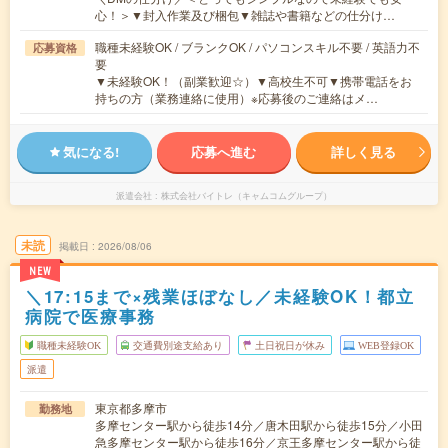
心！＞▼封入作業及び梱包▼雑誌や書籍などの仕分け…
職種未経験OK / ブランクOK / パソコンスキル不要 / 英語力不
応募資格
要
▼未経験OK！（副業歓迎☆）▼高校生不可▼携帯電話をお
持ちの方（業務連絡に使用）※応募後のご連絡はメ…
気になる!
応募へ進む
詳しく見る
派遣会社
株式会社バイトレ（キャムコムグループ）
未読
掲載日
2026/08/06
NEW
＼17:15まで×残業ほぼなし／未経験OK！都立
病院で医療事務
職種未経験OK
交通費別途支給あり
土日祝日が休み
WEB登録OK
派遣
東京都多摩市
勤務地
多摩センター駅から徒歩14分／唐木田駅から徒歩15分／小田
急多摩センター駅から徒歩16分／京王多摩センター駅から徒