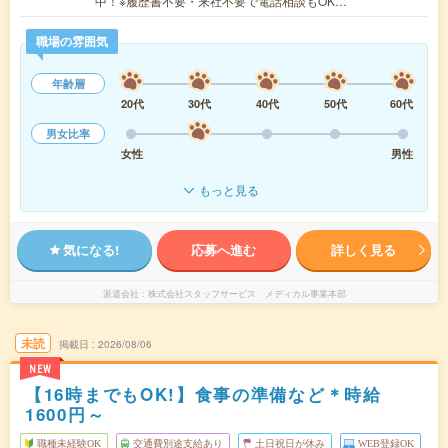
中！※履歴書不要・来社不要で電話相談もOK…
職場の雰囲気
年齢層
20代
30代
40代
50代
60代
男女比率
女性
男性
もっと見る
気になる!
応募へ進む
詳しく見る
派遣会社
株式会社スタッフサービス メディカル事業本部
未読
掲載日
2026/08/06
NEW
【16時までもOK!】食事の準備など＊時給
1600円～
職種未経験OK
交通費別途支給あり
土日祝日が休み
WEB登録OK