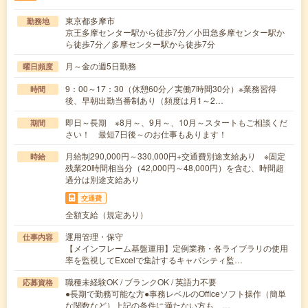
東京都多摩市
勤務地
京王多摩センター駅から徒歩7分／小田急多摩センター駅か
ら徒歩7分／多摩センター駅から徒歩7分
月～金の週5日勤務
曜日頻度
9：00～17：30（休憩60分／実働7時間30分）※業務習得
時間
後、早朝出勤当番制あり（頻度は月1～2…
即日～長期 ※8月～、9月～、10月～スタートもご相談くだ
期間
さい！ 最短7日後～のお仕事もあります！
月給制290,000円～330,000円+交通費別途支給あり ※固定
時給
残業20時間相当分（42,000円～48,000円）を含む、時間超
過分は別途支給あり
交通費
全額支給（規定あり）
運用管理・保守
仕事内容
【メインフレーム基盤運用】定例業務・各ライブラリの使用
率を監視してExcelで集計するキャパシティ監…
職種未経験OK / ブランクOK / 英語力不要
応募資格
●長期で勤務可能な方●事務レベルのOfficeソフト操作（簡単
な関数など）上記の条件に満たない方も、…