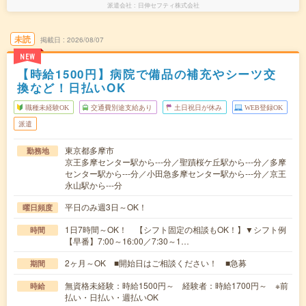
派遣会社
日伸セフティ株式会社
未読
掲載日
2026/08/07
NEW
【時給1500円】病院で備品の補充やシーツ交
換など！日払いOK
職種未経験OK
交通費別途支給あり
土日祝日が休み
WEB登録OK
派遣
東京都多摩市
勤務地
京王多摩センター駅から---分／聖蹟桜ケ丘駅から---分／多摩
センター駅から---分／小田急多摩センター駅から---分／京王
永山駅から---分
平日のみ週3日～OK！
曜日頻度
1日7時間～OK！ 【シフト固定の相談もOK！】▼シフト例
時間
【早番】7:00～16:00／7:30～1…
2ヶ月～OK ■開始日はご相談ください！ ■急募
期間
無資格未経験：時給1500円～ 経験者：時給1700円～ ※前
時給
払い・日払い・週払いOK