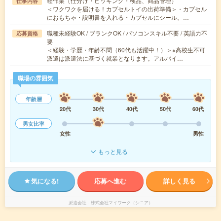
軽作業（仕分け・ピッキング・検品、商品管理）
仕事内容
＜ワクワクを届ける！カプセルトイの出荷準備＞・カプセル
におもちゃ・説明書を入れる・カプセルにシール。…
職種未経験OK / ブランクOK / パソコンスキル不要 / 英語力不
応募資格
要
＜経験・学歴・年齢不問（60代も活躍中！）＞※高校生不可
派遣は派遣法に基づく就業となります。アルバイ…
職場の雰囲気
年齢層
20代
30代
40代
50代
60代
男女比率
女性
男性
もっと見る
気になる!
応募へ進む
詳しく見る
派遣会社
株式会社マイワーク（シニア）