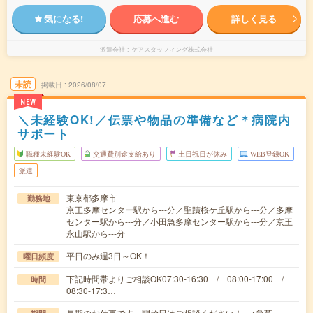
気になる!
応募へ進む
詳しく見る
派遣会社
ケアスタッフィング株式会社
未読
掲載日
2026/08/07
NEW
＼未経験OK!／伝票や物品の準備など＊病院内
サポート
職種未経験OK
交通費別途支給あり
土日祝日が休み
WEB登録OK
派遣
東京都多摩市
勤務地
京王多摩センター駅から---分／聖蹟桜ケ丘駅から---分／多摩
センター駅から---分／小田急多摩センター駅から---分／京王
永山駅から---分
平日のみ週3日～OK！
曜日頻度
下記時間帯よりご相談OK07:30-16:30 / 08:00-17:00 /
時間
08:30-17:3…
長期のお仕事です。開始日はご相談ください！ ※急募